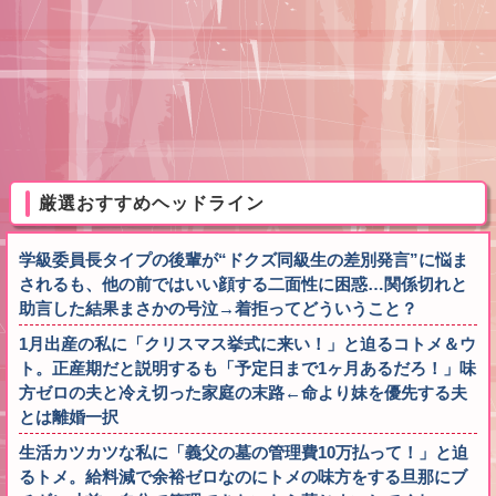
厳選おすすめヘッドライン
学級委員長タイプの後輩が“ドクズ同級生の差別発言”に悩ま
されるも、他の前ではいい顔する二面性に困惑…関係切れと
助言した結果まさかの号泣→着拒ってどういうこと？
1月出産の私に「クリスマス挙式に来い！」と迫るコトメ＆ウ
ト。正産期だと説明するも「予定日まで1ヶ月あるだろ！」味
方ゼロの夫と冷え切った家庭の末路←命より妹を優先する夫
とは離婚一択
生活カツカツな私に「義父の墓の管理費10万払って！」と迫
るトメ。給料減で余裕ゼロなのにトメの味方をする旦那にブ