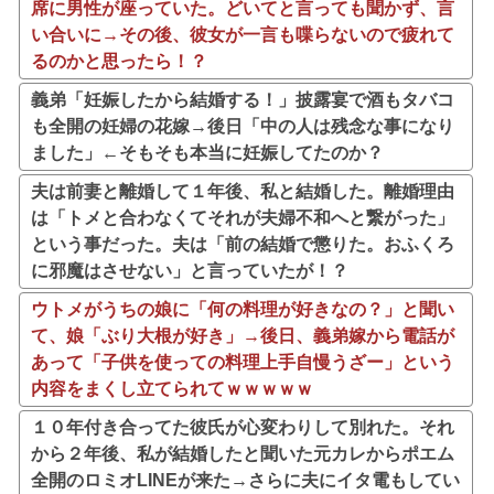
席に男性が座っていた。どいてと言っても聞かず、言
い合いに→その後、彼女が一言も喋らないので疲れて
るのかと思ったら！？
義弟「妊娠したから結婚する！」披露宴で酒もタバコ
も全開の妊婦の花嫁→後日「中の人は残念な事になり
ました」←そもそも本当に妊娠してたのか？
夫は前妻と離婚して１年後、私と結婚した。離婚理由
は「トメと合わなくてそれが夫婦不和へと繋がった」
という事だった。夫は「前の結婚で懲りた。おふくろ
に邪魔はさせない」と言っていたが！？
ウトメがうちの娘に「何の料理が好きなの？」と聞い
て、娘「ぶり大根が好き」→後日、義弟嫁から電話が
あって「子供を使っての料理上手自慢うざー」という
内容をまくし立てられてｗｗｗｗｗ
１０年付き合ってた彼氏が心変わりして別れた。それ
から２年後、私が結婚したと聞いた元カレからポエム
全開のロミオLINEが来た→さらに夫にイタ電もしてい