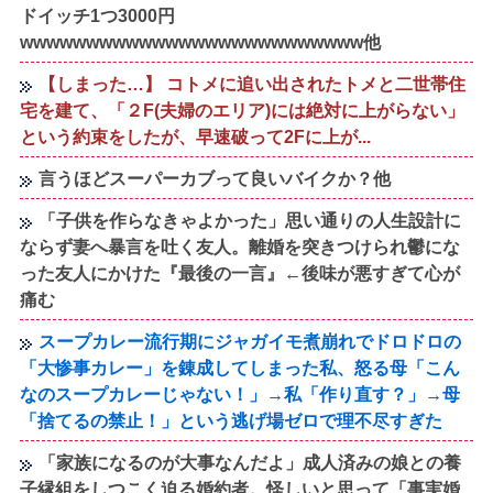
ドイッチ1つ3000円
wwwwwwwwwwwwwwwwwwwwwwwwww他
【しまった…】 コトメに追い出されたトメと二世帯住
宅を建て、「２F(夫婦のエリア)には絶対に上がらない」
という約束をしたが、早速破って2Fに上が...
言うほどスーパーカブって良いバイクか？他
「子供を作らなきゃよかった」思い通りの人生設計に
ならず妻へ暴言を吐く友人。離婚を突きつけられ鬱にな
った友人にかけた『最後の一言』←後味が悪すぎて心が
痛む
スープカレー流行期にジャガイモ煮崩れでドロドロの
「大惨事カレー」を錬成してしまった私、怒る母「こん
なのスープカレーじゃない！」→私「作り直す？」→母
「捨てるの禁止！」という逃げ場ゼロで理不尽すぎた
「家族になるのが大事なんだよ」成人済みの娘との養
子縁組をしつこく迫る婚約者。怪しいと思って「事実婚