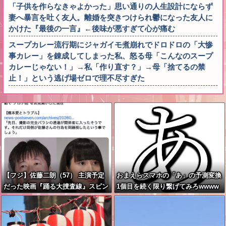
「子供を作らなきゃよかった」思い通りの人生設計にならず
妻へ暴言を吐く友人。離婚を突きつけられ鬱になった友人に
かけた『最後の一言』←後味が悪すぎて心が痛む
スープカレー流行期にジャガイモ煮崩れでドロドロの「大惨
事カレー」を錬成してしまった私、怒る母「こんなのスープ
カレーじゃない！」→私「作り直す？」→母「捨てるの禁
止！」という逃げ場ゼロで理不尽すぎた
【フジ】佐藤二朗（57） 主演予定
おまえらスマホの「あ」の予測変換
だった映画『踊る大捜査線』スピン
1個目を続く限り繋げてみろwwww
オフ作品の撮影中止が正式に決定
www