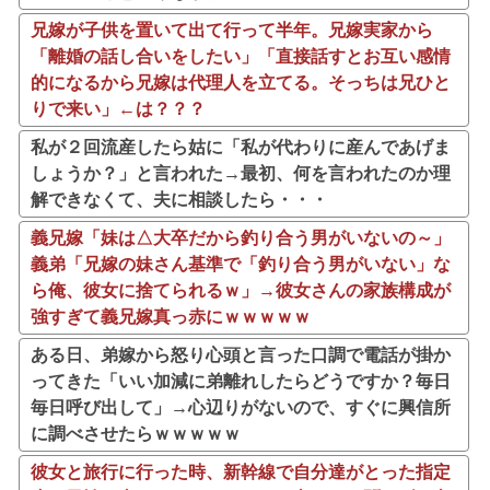
兄嫁が子供を置いて出て行って半年。兄嫁実家から
「離婚の話し合いをしたい」「直接話すとお互い感情
的になるから兄嫁は代理人を立てる。そっちは兄ひと
りで来い」←は？？？
私が２回流産したら姑に「私が代わりに産んであげま
しょうか？」と言われた→最初、何を言われたのか理
解できなくて、夫に相談したら・・・
義兄嫁「妹は△大卒だから釣り合う男がいないの～」
義弟「兄嫁の妹さん基準で「釣り合う男がいない」な
ら俺、彼女に捨てられるｗ」→彼女さんの家族構成が
強すぎて義兄嫁真っ赤にｗｗｗｗｗ
ある日、弟嫁から怒り心頭と言った口調で電話が掛か
ってきた「いい加減に弟離れしたらどうですか？毎日
毎日呼び出して」→心辺りがないので、すぐに興信所
に調べさせたらｗｗｗｗｗ
彼女と旅行に行った時、新幹線で自分達がとった指定