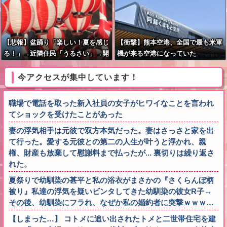
【悲報】盆踊り「楽しい！夏を感じ
【衝撃】熊本空港、全国で最も米軍
る！」→近隣住民「うるさい」→開
機が来る空港になっていた
催場所半減
今アクセスが集中しています！
職場で電話を取った新入社員の女子がヒワイなことを言われ
てショックを受けたことがあった
妻の浮気相手は元彼で双方本気だった。妻はさっさと家を出
て行った。愛する元彼との第二の人生が叶うと浮かれ、親
権、財産も放棄して慰謝料まで払ったが... 裏切りは繰り返さ
れた。
夏祭りで幼馴染の甚平と私の浴衣がまさかの『さくらんぼ柄
被り』私達の浮気を疑いビンタしてきた幼馴染の彼女R子→
その後、幼馴染にフラれ、なぜか私の婚約者に突撃ｗｗｗ…
【しまった…】 コトメに追い出されたトメと二世帯住宅を建