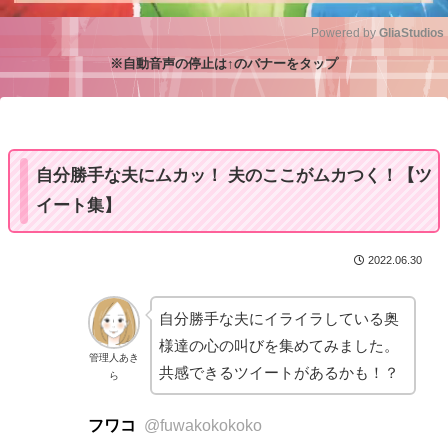
Powered by 
GliaStudios
※自動音声の停止は↑のバナーをタップ
M
u
t
e
自分勝手な夫にムカッ！ 夫のここがムカつく！【ツ
イート集】
2022.06.30
自分勝手な夫にイライラしている奥
様達の心の叫びを集めてみました。
管理人あき
共感できるツイートがあるかも！？
ら
フワコ
@fuwakokokoko