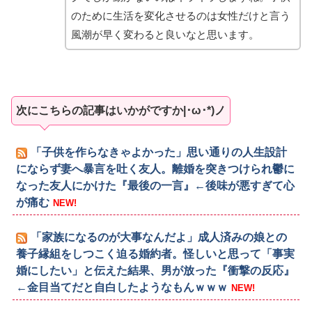
のために生活を変化させるのは女性だけと言う
風潮が早く変わると良いなと思います。
次にこちらの記事はいかがですか|･ω･*)ノ
「子供を作らなきゃよかった」思い通りの人生設計
にならず妻へ暴言を吐く友人。離婚を突きつけられ鬱に
なった友人にかけた『最後の一言』←後味が悪すぎて心
が痛む
NEW!
「家族になるのが大事なんだよ」成人済みの娘との
養子縁組をしつこく迫る婚約者。怪しいと思って「事実
婚にしたい」と伝えた結果、男が放った『衝撃の反応』
←金目当てだと自白したようなもんｗｗｗ
NEW!