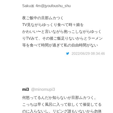
Saku🎀 4m
@jyoufoushu_shu
夜ご飯中の旦那ムカつく
TV見ながらゆっくり食べて時々娘を
かわいい〜と言いながら抱っこしながらゆっく
りTVみて、その後ご飯足りないからとラーメン
等を食べて時間が過ぎて私の自由時間がない
2022/06/29 08:34:46
mi3
@minomupi3
何怒ってるんだか知らないが旦那ムカつく。
こっちは早く風呂に入って欲しくて催促してる
のに入らないし、リビング誰もいないから勿体