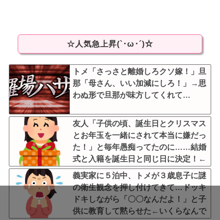
☆人気急上昇(`･ω･´)☆
トメ「さっさと離婚しろクソ嫁！」旦
那「母さん、いい加減にしろ！」→思
わぬ形で旦那が味方してくれて…
友人「子供の頃、誕生日とクリスマス
とお年玉を一緒にされて本当に嫌だっ
た！」と毎年愚痴ってたのに……結婚
式と入籍を誕生日と同じ日に決定！←
いや、毎年の愚痴は何だったんだ
義実家に５泊中、トメが３歳息子に謎
よ！？
の衛生観念を押し付けてきて…ドッキ
ドキしながら「〇〇なんだよ！」と子
供に教育して黙らせた←いくらなんで