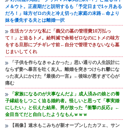
メ＆ウト。正産期だと説明するも「予定日まで1ヶ月ある
だろ！」味方ゼロの夫と冷え切った家庭の末路←命より
妹を優先する夫とは離婚一択
生活カツカツな私に「義父の墓の管理費10万払っ
て！」と迫るトメ。給料減で余裕ゼロなのにトメの味方
をする旦那にブチギレ寸前←自分で管理できないなら墓
じまいしてくれ
「子供を作らなきゃよかった」思い通りの人生設計に
ならず妻へ暴言を吐く友人。離婚を突きつけられ鬱にな
った友人にかけた『最後の一言』←後味が悪すぎて心が
痛む
「家族になるのが大事なんだよ」成人済みの娘との養
子縁組をしつこく迫る婚約者。怪しいと思って「事実婚
にしたい」と伝えた結果、男が放った『衝撃の反応』←
金目当てだと自白したようなもんｗｗｗ
【画像】速水もこみちが新オープンしたカフェ、サン