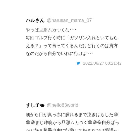
ハルさん
@harusan_mama_07
やっぱ旦那ムカつくな･･･
毎回ゴルフ行く時に「ガソリン入れといてもら
える？」って言ってくるんだけど行くのは貴方
なのだから自分でいれに行けよ･･･
2022/06/27 08:21:42
すし子🍣
@hello63world
朝から目が真っ赤に腫れるまで泣きはらした😆
😆😆まじ昨晩から旦那ムカつく😆😆😆自分ばっ
かり好き勝手自由に行動して好きなだけ夢語っ