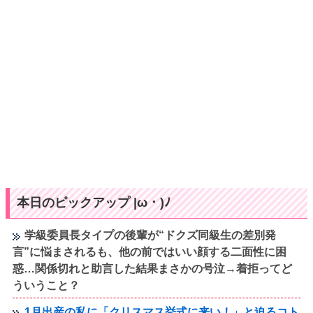
本日のピックアップ |ω・)ﾉ
学級委員長タイプの後輩が“ドクズ同級生の差別発
言”に悩まされるも、他の前ではいい顔する二面性に困
惑…関係切れと助言した結果まさかの号泣→着拒ってど
ういうこと？
1月出産の私に「クリスマス挙式に来い！」と迫るコト