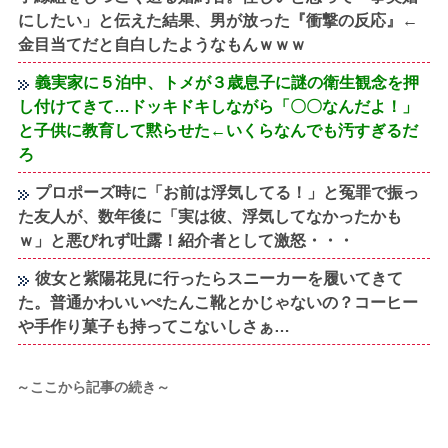
にしたい」と伝えた結果、男が放った『衝撃の反応』←
金目当てだと自白したようなもんｗｗｗ
義実家に５泊中、トメが３歳息子に謎の衛生観念を押
し付けてきて…ドッキドキしながら「〇〇なんだよ！」
と子供に教育して黙らせた←いくらなんでも汚すぎるだ
ろ
プロポーズ時に「お前は浮気してる！」と冤罪で振っ
た友人が、数年後に「実は彼、浮気してなかったかも
ｗ」と悪びれず吐露！紹介者として激怒・・・
彼女と紫陽花見に行ったらスニーカーを履いてきて
た。普通かわいいぺたんこ靴とかじゃないの？コーヒー
や手作り菓子も持ってこないしさぁ…
～ここから記事の続き～