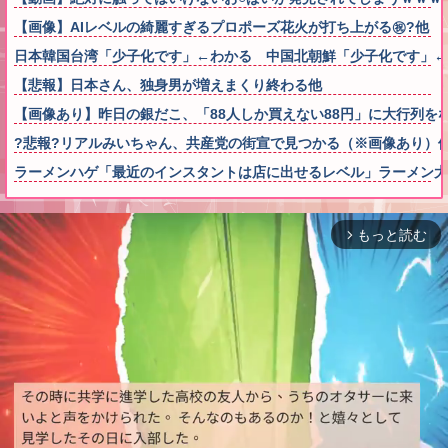
【画像】AIレベルの綺麗すぎるプロポーズ花火が打ち上がる㊗?他
日本韓国台湾「少子化です」←わかる 中国北朝鮮「少子化です」
【悲報】日本さん、独身男が増えまくり終わる他
【画像あり】昨日の銀だこ、「88人しか買えない88円」に大行列を
?悲報?リアルみいちゃん、共産党の街宣で見つかる（※画像あり）
ラーメンハゲ「最近のインスタントは店に出せるレベル」ラーメン大
もっと読む
arrow_forward_ios