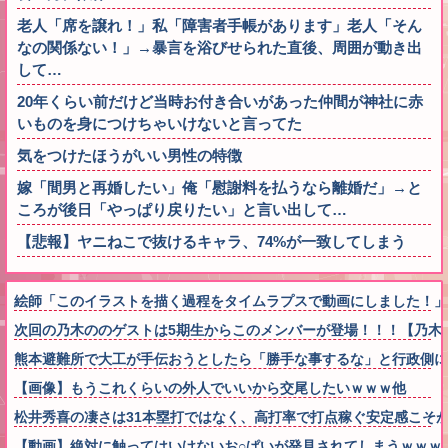
老人「席を譲れ！」私「障害者手帳があります」老人「そん
なの関係ない！」→暴言を浴びせられた直後、周囲が動き出
して…
20年くらい前だけど当時お付き合いがあった仲間が神社に赤
いものを身につけちゃいけないと言ってた
気をつけたほうがいい男性の特徴
嫁「間男と再婚したい」俺「慰謝料を払うなら離婚だ」→と
ころが後日「やっぱり戻りたい」と言い出して…
【悲報】ヤニねこで抜けるキャラ、74%が一致してしまう
絵師「このイラストを描く過程をタイムラプスで動画にしました！」
次回の乃木ののゲストは5期生からこのメンバーが登場！！！【乃木坂
熊本避難所で大工が手伝おうとしたら「勝手な事するな」と行政側に
【画像】もうこれくらいの外人でいいから交尾したいｗｗｗ他
松井秀喜の凄さは31本塁打ではなく、高打率で打点稼ぐ安定感こそ
【動画】絶対に触ってはいけないお○ぱいが発見されてしまうｗｗｗ