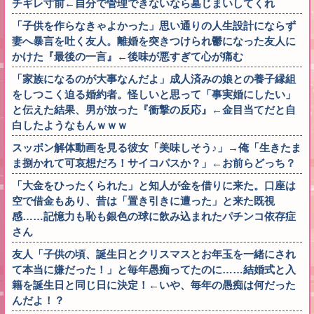
チギレ寸前←自分で管理できないなら墓じまいしてくれ
「子供を作らなきゃよかった」思い通りの人生設計にならず
妻へ暴言を吐く友人。離婚を突きつけられ鬱になった友人に
かけた『最後の一言』←後味が悪すぎて心が痛む
「家族になるのが大事なんだよ」成人済みの娘との養子縁組
をしつこく迫る婚約者。怪しいと思って「事実婚にしたい」
と伝えた結果、男が放った『衝撃の反応』←金目当てだと自
白したようなもんｗｗｗ
スッポン解体動画を見る彼女「美味しそう♪」→俺「生きたま
ま捌かれて可哀想だろ！サイコパスか？」←お前らどっち？
「大金をひったくられた」と知人が金を借りに来た。口座は
空で借金もあり、昔は「置き引きに遭った」と来た既視
感……記憶力も恥も銀色の球に飲み込まれたパチンコ依存症
さん
友人「子供の頃、誕生日とクリスマスとお年玉を一緒にされ
て本当に嫌だった！」と毎年愚痴ってたのに……結婚式と入
籍を誕生日と同じ日に決定！←いや、毎年の愚痴は何だった
んだよ！？