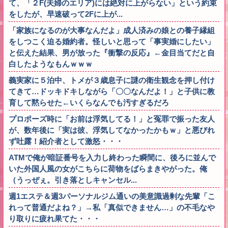
て、「２F(夫婦のエリア)には絶対に上がらない」という約束
をしたが、早速破って2Fに上が...
「家族になるのが大事なんだよ」成人済みの娘との養子縁組
をしつこく迫る婚約者。怪しいと思って「事実婚にしたい」
と伝えた結果、男が放った『衝撃の反応』←金目当てだと自
白したようなもんｗｗｗ
義実家に５泊中、トメが３歳息子に謎の衛生観念を押し付け
てきて…ドッキドキしながら「〇〇なんだよ！」と子供に教
育して黙らせた←いくらなんでも汚すぎるだろ
プロポーズ時に「お前は浮気してる！」と冤罪で振った友人
が、数年後に「実は彼、浮気してなかったかもｗ」と悪びれ
ず吐露！紹介者として激怒・・・
ATMで俺が暗証番号を入力し終わった瞬間に、後ろに並んで
いた外国人風の女がこちらに荷物をばらまきやがった。俺
（うっぜぇ。引き落としキャンセル...
週1エステ＆週3パーソナルジム通いの美意識過剰な先輩「こ
れって普通だよね？」→私「真似できません…」の不毛なや
り取りに疲れ果てた・・・