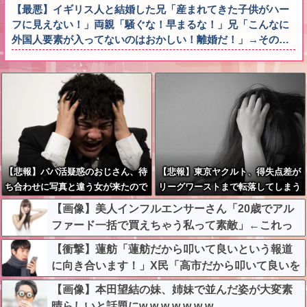
【最悪】イギリス人と結婚した兄「産まれてきた子供がハー
フに見えない！」両親「騒ぐな！早まるな！」兄「こんなに
外国人要素が入ってないのはおかしい！離婚だ！」→その…
【悲報】パパ活疑惑のおじさん、待
【悲報】東京ヤクルト、得失点差が
ち合わせに写真と違う女が来たので
リーグワーストまで転落してしまう
逃げようとするも眼鏡を奪われ可哀
【画像】美人インフルエンサーさん「20歳でアル
想なことになっているところを激写
ファード一括で買えちゃう私って素敵」←これっ
されてしまう…
てガチなん？それともネタなん？w w w w w w w w
【衝撃】蓮舫「蓮舫だから叩いて良いという報道
w
に向き合います！」X民「高市だから叩いて良いを
やってるのがお前だろ」←これ…w w
【画像】本田望結の妹、姉妹で並んだ姿が大変素
晴らしいと話題にw w w w w w w