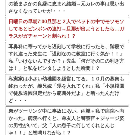
の後まさかの良縁に恵まれ結婚→元カレの事は思い出
さなくなっていたが・・・
日曜日の早朝7:00旦那と２人でベットの中でモソモソ
してるとピンポンの連打→旦那が出ようとしたら…ガ
ラスがガチャーンと割られ！？
耳鼻科に寄ってから遅刻して学校に行ったら、階段で
すれ違った先生に「遅刻なのに教室に行く気か！！」
私「いけないんですか？」先生「何だその口の利き方
は！」と私をビンタしようとした瞬間！？
私実家は小さい幼稚園を経営してる。１０月の募集も
終わったが、義兄嫁「甥を入れてくれ」私「小規模園
で徒歩通園限定だから範囲外だよ」と断ったんだけ
ど・・・
弟がツーリング中に事故にあい、両親＋私で病院へ向
かった。病院へ行くと、弟友人と警察官＋ジャージ姿
の男性がいて、父「人の息子に何してくれとんじ
ゃ！！」と怒鳴りながら！？