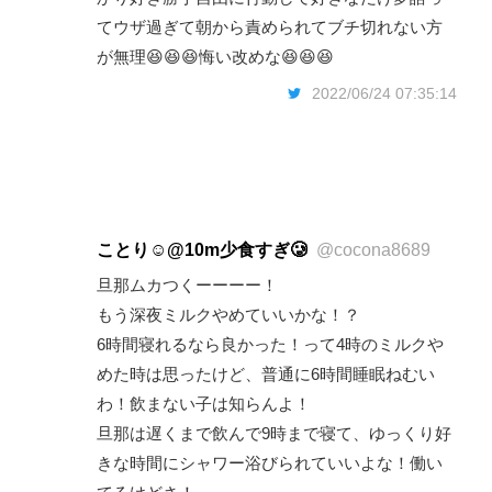
てウザ過ぎて朝から責められてブチ切れない方
が無理😆😆😆悔い改めな😆😆😆
2022/06/24 07:35:14
ことり☺︎@10m少食すぎ🥲
@cocona8689
旦那ムカつくーーーー！
もう深夜ミルクやめていいかな！？
6時間寝れるなら良かった！って4時のミルクや
めた時は思ったけど、普通に6時間睡眠ねむい
わ！飲まない子は知らんよ！
旦那は遅くまで飲んで9時まで寝て、ゆっくり好
きな時間にシャワー浴びられていいよな！働い