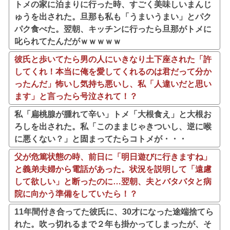
トメの家に泊まりに行った時、すごく美味しいまんじ
ゅうを出された。旦那も私も「うまいうまい」とパク
パク食べた。翌朝、キッチンに行ったら旦那がトメに
叱られてたんだがｗｗｗｗｗ
彼氏と歩いてたら男の人にいきなり土下座された「許
してくれ！本当に俺を愛してくれるのは君だって分か
ったんだ」怖いし気持ち悪いし、私「人違いだと思い
ます」と言ったら号泣されて！？
私「扁桃腺が腫れて辛い」トメ「大根食え」と大根お
ろしを出された。私「このままじゃきついし、逆に喉
に悪くない？」と固まってたらコトメが・・・
父が危篤状態の時、前日に「明日遊びに行きますね」
と義弟夫婦から電話があった。状況を説明して「遠慮
して欲しい」と断ったのに…翌朝、夫とバタバタと病
院に向かう準備をしていたら！？
11年間付き合ってた彼氏に、30才になった途端捨てら
れた。吹っ切れるまで２年も掛かってしまったが、そ