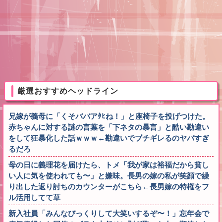
厳選おすすめヘッドライン
兄嫁が義母に「くそババアﾀﾋね！」と座椅子を投げつけた。
赤ちゃんに対する謎の言葉を「下ネタの暴言」と酷い勘違い
をして狂暴化した話ｗｗｗ←勘違いでブチギレるのヤバすぎ
るだろ
母の日に義理花を届けたら、トメ「我が家は裕福だから貧し
い人に気を使われても〜」と嫌味。長男の嫁の私が笑顔で繰
り出した返り討ちのカウンターがこちら←長男嫁の特権をフ
ル活用してて草
新入社員「みんなびっくりして大笑いするぞ〜！」忘年会で