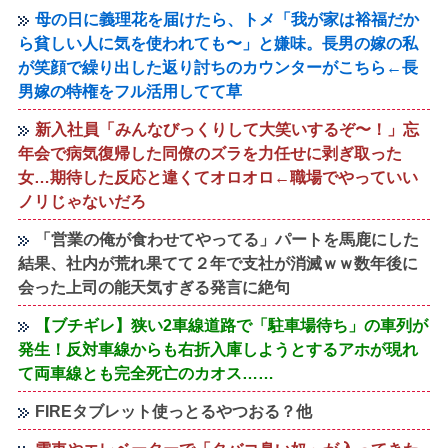
母の日に義理花を届けたら、トメ「我が家は裕福だか
ら貧しい人に気を使われても〜」と嫌味。長男の嫁の私
が笑顔で繰り出した返り討ちのカウンターがこちら←長
男嫁の特権をフル活用してて草
新入社員「みんなびっくりして大笑いするぞ〜！」忘
年会で病気復帰した同僚のズラを力任せに剥ぎ取った
女…期待した反応と違くてオロオロ←職場でやっていい
ノリじゃないだろ
「営業の俺が食わせてやってる」パートを馬鹿にした
結果、社内が荒れ果てて２年で支社が消滅ｗｗ数年後に
会った上司の能天気すぎる発言に絶句
【ブチギレ】狭い2車線道路で「駐車場待ち」の車列が
発生！反対車線からも右折入庫しようとするアホが現れ
て両車線とも完全死亡のカオス……
FIREタブレット使っとるやつおる？他