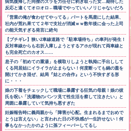
病気復帰した同僚のズラを力任せに剥ぎ取った女…期待した
反応と違くてオロオロ←職場でやっていいノリじゃないだろ
「営業の俺が食わせてやってる」パートを馬鹿にした結果、
社内が荒れ果てて２年で支社が消滅ｗｗ数年後に会った上司
の能天気すぎる発言に絶句
【ブチギレ】狭い2車線道路で「駐車場待ち」の車列が発生！
反対車線からも右折入庫しようとするアホが現れて両車線と
も完全死亡のカオス……
息子の「初めての重湯」を横取りしようと執拗に手出しして
くる同居姑にイライラが止まらない！何度断っても鍋の蓋を
開けてかき混ぜ、結局『姑との合作』という不快すぎる形
に・・・
娘の下着をチェックして職場に暴露する狂気の母親！娘の彼
氏を呪い「洗濯物のパンツ見て性生活を察して泣きたい」と
周囲に暴露していて気持ち悪すぎた
妊娠報告時に義両親から「障害が心配。生まれるまでおめで
とうは言えない」と言われた日の不快感が一生許せない！何
事もなかったかのように孫フィーバーしてるし