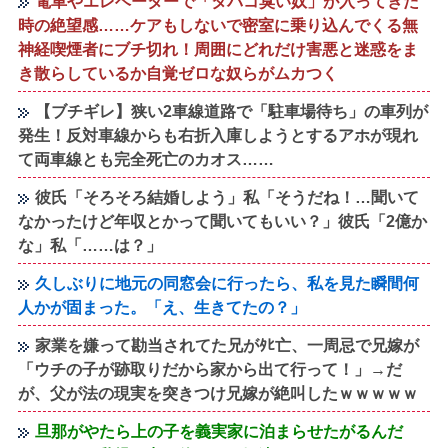
電車やエレベーターで「タバコ臭い奴」が入ってきた
時の絶望感……ケアもしないで密室に乗り込んでくる無
神経喫煙者にブチ切れ！周囲にどれだけ害悪と迷惑をま
き散らしているか自覚ゼロな奴らがムカつく
【ブチギレ】狭い2車線道路で「駐車場待ち」の車列が
発生！反対車線からも右折入庫しようとするアホが現れ
て両車線とも完全死亡のカオス……
彼氏「そろそろ結婚しよう」私「そうだね！…聞いて
なかったけど年収とかって聞いてもいい？」彼氏「2億か
な」私「……は？」
久しぶりに地元の同窓会に行ったら、私を見た瞬間何
人かが固まった。「え、生きてたの？」
家業を嫌って勘当されてた兄がﾀﾋ亡、一周忌で兄嫁が
「ウチの子が跡取りだから家から出て行って！」→だ
が、父が法の現実を突きつけ兄嫁が絶叫したｗｗｗｗｗ
旦那がやたら上の子を義実家に泊まらせたがるんだ