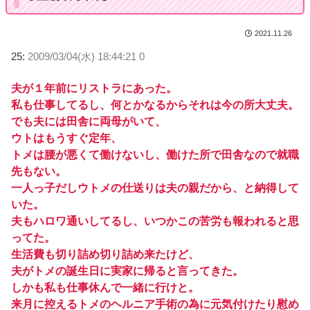
2021.11.26
25:
2009/03/04(水) 18:44:21 0
夫が１年前にリストラにあった。
私も仕事してるし、何とかなるからそれは今の所大丈夫。
でも夫には田舎に両母がいて、
ウトはもうすぐ定年、
トメは腰が悪くて働けないし、働けた所で田舎なので就職
先もない。
一人っ子だしウトメの仕送りは夫の親だから、と納得して
いた。
夫もハロワ通いしてるし、いつかこの苦労も報われると思
ってた。
生活費も切り詰め切り詰め来たけど、
夫がトメの誕生日に実家に帰ると言ってきた。
しかも私も仕事休んで一緒に行けと。
来月に控えるトメのヘルニア手術の為に元気付けたり慰め