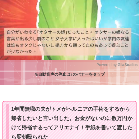
Powered by 
GliaStudios
※自動音声の停止は↑のバナーをタップ
M
u
t
e
1年間無職の夫がトメがヘルニアの手術をするから
帰省したいと言い出した。お金がないのに数万円か
けて帰省するってアリエナイ！手紙を書いて渡した
ら翌朝殴られた