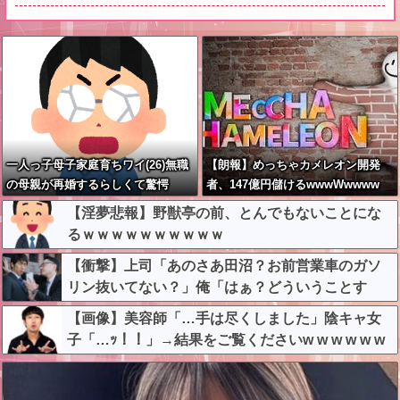
一人っ子母子家庭育ちワイ(26)無職
【朗報】めっちゃカメレオン開発
の母親が再婚するらしくて驚愕
者、147億円儲けるwwwWwwww
【淫夢悲報】野獣亭の前、とんでもないことにな
るｗｗｗｗｗｗｗｗｗｗ
【衝撃】上司「あのさあ田沼？お前営業車のガソ
リン抜いてない？」俺「はぁ？どういうことす
か？」上司「自分の車に入れ替えたりしてな
【画像】美容師「…手は尽くしました」陰キャ女
い？？」←これw w w w w w
子「…ｯ！！」→結果をご覧くださいw w w w w w
w w