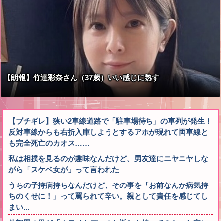
【朗報】竹達彩奈さん（37歳）いい感じに熟す
【ブチギレ】狭い2車線道路で「駐車場待ち」の車列が発生！
反対車線からも右折入庫しようとするアホが現れて両車線と
も完全死亡のカオス……
私は相撲を見るのが趣味なんだけど、男友達にニヤニヤしな
がら「スケベ女が」って言われた
うちの子持病持ちなんだけど、その事を「お前なんか病気持
ちのくせに！」って罵られて辛い。親として責任を感じてし
まい...