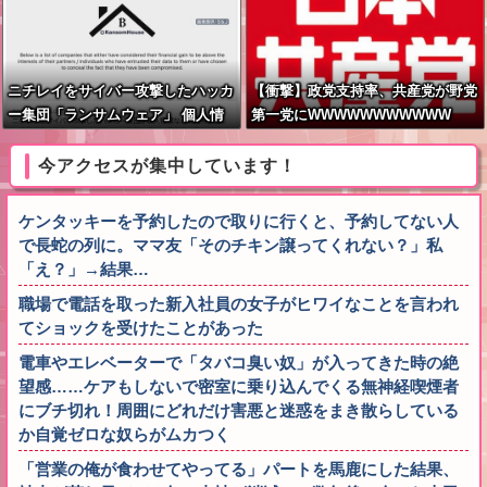
ニチレイをサイバー攻撃したハッカ
【衝撃】政党支持率、共産党が野党
ー集団「ランサムウェア」 個人情
第一党にWWWWWWWWWWW
報など20万件以上をダークウェブ上
に公開か
今アクセスが集中しています！
ケンタッキーを予約したので取りに行くと、予約してない人
で長蛇の列に。ママ友「そのチキン譲ってくれない？」私
「え？」→結果…
職場で電話を取った新入社員の女子がヒワイなことを言われ
てショックを受けたことがあった
電車やエレベーターで「タバコ臭い奴」が入ってきた時の絶
望感……ケアもしないで密室に乗り込んでくる無神経喫煙者
にブチ切れ！周囲にどれだけ害悪と迷惑をまき散らしている
か自覚ゼロな奴らがムカつく
「営業の俺が食わせてやってる」パートを馬鹿にした結果、