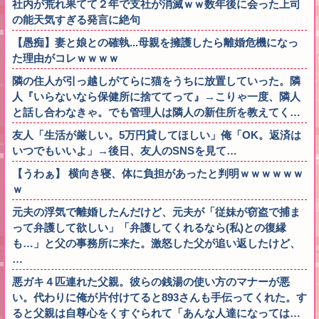
社内が荒れ果てて２年で支社が消滅ｗｗ数年後に会った上司
の能天気すぎる発言に絶句
【愚痴】妻と娘との確執...母親を擁護したら離婚危機になっ
た理由がコレｗｗｗｗ
隣の住人が引っ越しがてらに猫をうちに放置していった。隣
人『いらないなら保健所に捨ててって』→こりゃ一度、隣人
と話し合わなきゃ。でも管理人は隣人の新住所を教えてく…
友人「生活が厳しい。5万円貸してほしい」俺「OK。返済は
いつでもいいよ」→後日、友人のSNSを見て…
【うわぁ】 横向き寝、体に負担があったと判明ｗｗｗｗｗｗ
ｗ
元夫の浮気で離婚したんだけど、元夫が「従妹が窃盗で捕ま
って弁護して欲しい」「弁護してくれるなら(私)との復縁
も…」と父の事務所に来た。激怒した父が追い返したけど、
…
悪ガキ４匹連れた父親。彼らの銭湯の使い方のマナーが悪
い。代わりに俺が片付けてると893さんも手伝ってくれた。す
ると父親は自尊心をくすぐられて「あんな人達になっては…