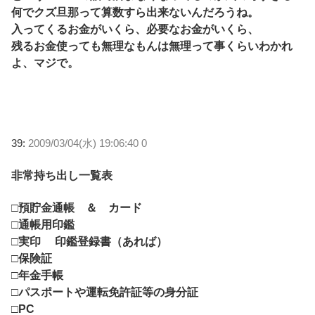
何でクズ旦那って算数すら出来ないんだろうね。
入ってくるお金がいくら、必要なお金がいくら、
残るお金使っても無理なもんは無理って事くらいわかれ
よ、マジで。
39:
2009/03/04(水) 19:06:40 0
非常持ち出し一覧表
□預貯金通帳 ＆ カード
□通帳用印鑑
□実印 印鑑登録書（あれば）
□保険証
□年金手帳
□パスポートや運転免許証等の身分証
□PC