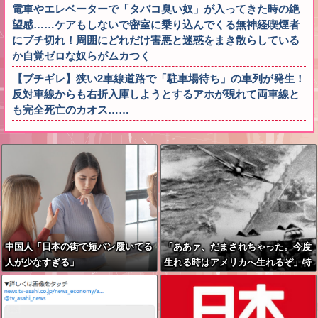
電車やエレベーターで「タバコ臭い奴」が入ってきた時の絶
望感……ケアもしないで密室に乗り込んでくる無神経喫煙者
にブチ切れ！周囲にどれだけ害悪と迷惑をまき散らしている
か自覚ゼロな奴らがムカつく
【ブチギレ】狭い2車線道路で「駐車場待ち」の車列が発生！
反対車線からも右折入庫しようとするアホが現れて両車線と
も完全死亡のカオス……
中国人「日本の街で短パン履いてる
「ああァ、だまされちゃった。今度
人が少なすぎる」
生れる時はアメリカへ生れるぞ」特
攻隊員(22)が出撃前の日記に残した
本音！