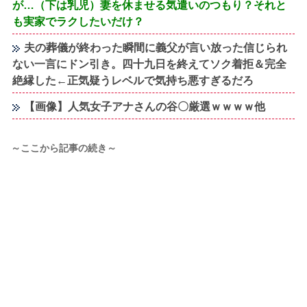
が…（下は乳児）妻を休ませる気遣いのつもり？それと
も実家でラクしたいだけ？
夫の葬儀が終わった瞬間に義父が言い放った信じられ
ない一言にドン引き。四十九日を終えてソク着拒＆完全
絶縁した←正気疑うレベルで気持ち悪すぎるだろ
【画像】人気女子アナさんの谷〇厳選ｗｗｗｗ他
～ここから記事の続き～