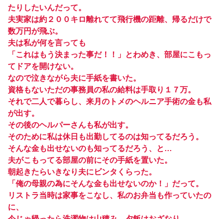
たりしたいんだって。
夫実家は約２００キロ離れてて飛行機の距離、帰るだけで
数万円が飛ぶ。
夫は私が何を言っても
「これはもう決まった事だ！！」とわめき、部屋にこもっ
てドアを開けない。
なので泣きながら夫に手紙を書いた。
資格もないただの事務員の私の給料は手取り１７万。
それで二人で暮らし、来月のトメのヘルニア手術の金も私
が出す。
その後のヘルパーさんも私が出す。
そのために私は休日も出勤してるのは知ってるだろう。
そんな金も出せないのも知ってるだろう、と…
夫がこもってる部屋の前にその手紙を置いた。
朝起きたらいきなり夫にビンタくらった。
「俺の母親の為にそんな金も出せないのか！」だって。
リストラ当時は家事をこなし、私のお弁当も作っていたの
に、
今じゃ帰ったら洗濯物は山積み、夕飯はおざなり。