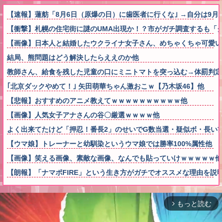
【速報】蓮舫「8月6日（原爆の日）に歯医者に行くな｣ →自分は9
【衝撃】札幌の住宅街に謎のUMA出現か！？市がガチ調査するも「
【画像】日本人と結婚したウクライナ女子さん、めちゃくちゃ可愛い
結局、熊問題はどう解決したらええのか他
教師さん、給食を残した児童の口にミニトマトを突っ込む→体罰判
｢北京ダックやめて！｣ 矢田萌華ちゃん激おこｗ【乃木坂46】他
【悲報】おすすめのアニメ教えてｗｗｗｗｗｗｗｗｗｗ他
【画像】人気女子アナさんの谷〇厳選ｗｗｗｗ他
よく出来てたけど「押忍！番長2」のせいでG数当選・疑似ボ・長い
【ウマ娘】トレーナーと幼馴染というウマ娘では勝率100%属性他
【画像】笑える画像、素敵な画像、なんでも貼っていけｗｗｗｗｗ他
【朗報】「ナマポFIRE」という生き方がガチでオススメな理由を説
もっと読む
arrow_forward_ios