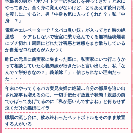
他部署の男が「ホワイトデーのお返しを持ってきた」と家に
やってきた。全く身に覚えがないけど、とりあえず後日お礼
を渡しに。すると、男「中身も気に入ってくれた？」私「中
身…？」
電車やエレベーターで「タバコ臭い奴」が入ってきた時の絶
望感……ケアもしないで密室に乗り込んでくる無神経喫煙者
にブチ切れ！周囲にどれだけ害悪と迷惑をまき散らしている
か自覚ゼロな奴らがムカつく
昨日の元旦に義実家に集まった際に、私実家にいつ行こうか
って相談していたら義弟嫁が行きたいと言い出した。私「な
んで？餅好きなの？」義弟嫁「」←信じられない理由だっ
た・・・
年末にやってくるバカ実兄夫婦に絶望…自分の部屋を追い出
され家事も増えるのに、一切手伝わず放置子状態！親戚の前
でかばってあげてるのに「私が悪いんですよね」と何もせず
泣くだけの義姉にイラ
職場の流し台に、飲み終わったペットボトルをそのまま放置
する人がいる