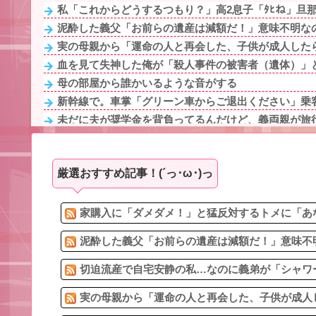
私「これからどうするつもり？」高2息子「ﾀﾋね」旦那
泥酔した義父「お前らの遺産は減額だ！」意味不明なの
実の母親から「運命の人と再会した、子供が成人したら
血を見て失神した俺が「殺人事件の被害者（遺体）」と
母の部屋から誰かいるような音がする
新幹線で。車掌「グリーン車からご退出ください」乗客
未だに夫が奨学金を背負ってるんだけど、義両親が旅行
【報告者がキチ】帰宅すると嫁が息子（5ケ月）の風呂あ
休んだ翌日、先輩パートに申し送りあるかと確認したら
厳選おすすめ記事！(´っ･ω･)っ
【衝撃】母に靴投げつけて父側に逃亡した妹「相続放棄
急いで曲がり角を曲がったとき、すごい衝撃を受けてリア
嫁浮気発覚後１年。再構築中だった。嫁が嫁友と電話「
家購入に「ダメダメ！」と猛反対するトメに「あな
泥酔した義父「お前らの遺産は減額だ！」意味不明
切迫流産で自宅安静の私…なのに義弟が「シャワー
実の母親から「運命の人と再会した、子供が成人し