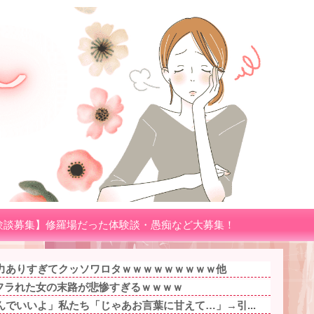
験談募集】修羅場だった体験談・愚痴など大募集！
力ありすぎてクッソワロタｗｗｗｗｗｗｗｗｗ他
にフラれた女の末路が悲惨すぎるｗｗｗｗ
でいいよ」私たち「じゃあお言葉に甘えて…」→引...