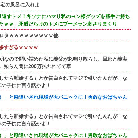
自宅の風呂に入れよ
り返すトメ！冬ソナにハマり私のヨン様グッズを勝手に持ち
たｗｗ←矛盾だらけのトメにブーメラン刺さりまくり
ロタｗｗｗｗｗｗｗｗｗ他
悲惨すぎるｗｗｗｗ
明なので問い詰めた私に義父が怒鳴り散らし、旦那と義実
知らん間に200万払われてて草
したら離婚する」とか告白されてマジで引いたんだが！な
年の子供に言う話かよ！
）」と勘違いされ現場が大パニックに！勇敢なおばちゃん
したら離婚する」とか告白されてマジで引いたんだが！な
年の子供に言う話かよ！
）」と勘違いされ現場が大パニックに！勇敢なおばちゃん