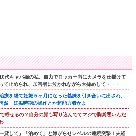
10代キャバ嬢の私、自力でロッカー内にカメラを仕掛けて
って止められ、加害者に泣かれながら大揉めして・・・
治療を経て妊娠５ヶ月になった義妹を引き合いに出され、
愕然←妊娠時期の操作とか超能力者かよ
断で載せるの？自分の顔も写り込んでてマジで胸糞悪いんだ
わ
ー貸して」「泊めて」と嫌がらせレベルの連続突撃！夫経