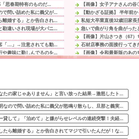
「思春期特有のものだ...
【画像】女子アナさんの谷
で問い詰めた私に義父が...
【動かざる証拠】 半年前か
離婚する」とか告白され...
私短大卒業直後32歳旧家長
勘違いされ現場が大パニ...
急いで曲がり角を曲がったと
【画像】片山さつき（67）
「…」→注意されても動...
石材店事務の面接行ってきた
や趣味に勤しんでるのを...
【画像】令和最新版のあのち
がりをパン1で世話し...
ジャグラーやってる奴って
いきなりキレられた。こ...
休んだ翌日、先輩パートに申
の一筆書いて下さい。将...
血を見て失神した俺が「殺人
ルに2ｍくらいふっと...
妻の浮氣が発覚。俺「離婚だ
来週、木曜の昼だったら...
たの家じゃありません」と言い放った結果→激怒したト...
なので問い詰めた私に義父が怒鳴り散らし、旦那と義実...
貸して」「泊めて」と嫌がらせレベルの連続突撃！夫経...
たら離婚する」とか告白されてマジで引いたんだが！な...