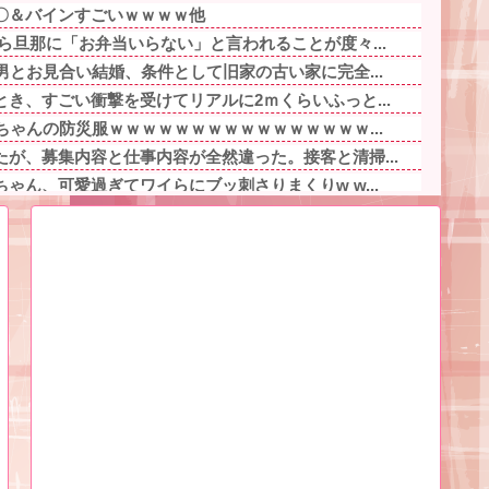
〇＆バインすごいｗｗｗｗ他
ら旦那に「お弁当いらない」と言われることが度々...
男とお見合い結婚、条件として旧家の古い家に完全...
き、すごい衝撃を受けてリアルに2ｍくらいふっと...
ちゃんの防災服ｗｗｗｗｗｗｗｗｗｗｗｗｗｗｗｗ...
が、募集内容と仕事内容が全然違った。接客と清掃...
ゃん、可愛過ぎてワイらにブッ刺さりまくりw w...
ヤバいの多すぎじゃね？？？他
し送りあるかと確認したらいきなりキレられた。こ...
事件の被害者（遺体）」と勘違いされ現場が大パニ...
」妻の謝罪と子供の願いに根負けして再構築し、２...