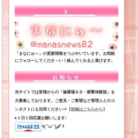
X
「まなにゅ～」の更新情報をつぶやいています。お気軽
にフォローしてくださ～い！絡んでくれると喜びます。
お知らせ
当サイトでは皆様からの「修羅場ネタ・衝撃体験談」を
大募集しております。ご意見・ご要望など管理人とのコ
ンタクトにも活用ください⇒
【
投稿はこちらから
】
▸１日１回応援お願いします♪
٩( ''ω'' )وﾎﾟﾁ