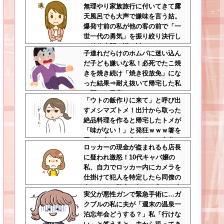
無理やり家族旅行に付いてきて露
呂に入れよ
天風呂でも大声で嫌味を言う姑。
爆発寸前の私が他の客の前で「一
世一代の勇気」を振り絞り決行し
た前代未聞の返り討ちがこちら←
子連れだらけのホムパに迷い込ん
身体を張った捨て身の反撃すぎる
だ子ども嫌いな私！必死でたこ焼
きを焼き続け「焼き役放免」にな
った結果⇒耐え抜いて帰宅した私
を襲った異変ｗｗｗ←ストレスで3
「ウトの飯作りに来て」と呼び出
7.5度の熱が出るのは凄まじい
すメシマズトメ！出汁から取った
絶品料理を作ると帰宅したトメが
「味がない！」と発狂ｗｗｗ箸を
置いた良ウトが言い放った言葉と
ロッカーの現金が盗まれるも店長
は←良ウトさんの神対応にスカッ
に疑われ激怒！10代キャバ嬢の
とする
私、自力でロッカー内にカメラを
仕掛けて犯人を特定したら同僚の
女だった…警察へ行くと言って止
実父が悪性ガンで緊急手術に…ガ
められ、加害者に泣かれながら大
クブルの私に夫が「週末の温泉一
揉めして・・・
泊忘年会どうする？」私「行けな