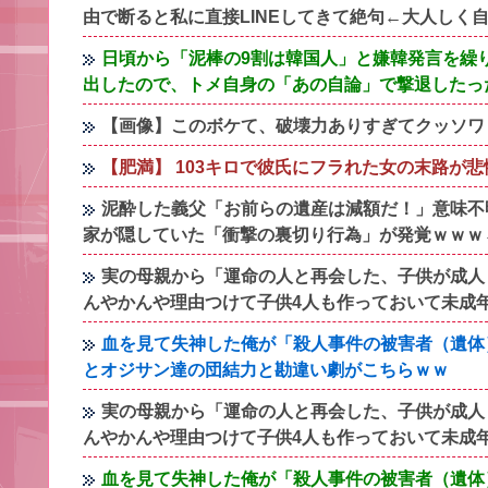
由で断ると私に直接LINEしてきて絶句←大人しく
日頃から「泥棒の9割は韓国人」と嫌韓発言を繰
出したので、トメ自身の「あの自論」で撃退したっ
【画像】このボケて、破壊力ありすぎてクッソワ
【肥満】 103キロで彼氏にフラれた女の末路が
泥酔した義父「お前らの遺産は減額だ！」意味不
家が隠していた「衝撃の裏切り行為」が発覚ｗｗｗ←
実の母親から「運命の人と再会した、子供が成人
んやかんや理由つけて子供4人も作っておいて未成
血を見て失神した俺が「殺人事件の被害者（遺体
とオジサン達の団結力と勘違い劇がこちらｗｗ
実の母親から「運命の人と再会した、子供が成人
んやかんや理由つけて子供4人も作っておいて未成
血を見て失神した俺が「殺人事件の被害者（遺体