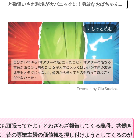
」と勘違いされ現場が大パニックに！勇敢なおばちゃん...
もっと読む
arrow_forward_ios
Powered by 
GliaStudios
M
u
t
除も頑張ってたよ」とわざわざ報告してくる義母。共働き
e
に、昔の専業主婦の価値観を押し付けようとしてくるのが