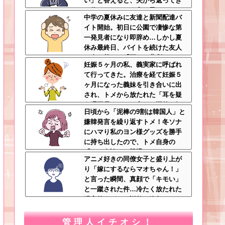
い」と答えると、夫から返ってき
た信じられない一言←子どもたち
中学の夏休みに友達と新聞配達バ
の方が何倍も常識的で泣ける
イト開始。初日に公園で凄惨な第
一発見者になり即辞め…しかし夏
休み最終日、バイトを続けた友人
の身に起きた「更なる悲劇」←こ
妊娠５ヶ月の私、義実家に呼ばれ
のバイト先、呪われすぎだろ
て行ってきた。治療を経て妊娠５
ヶ月になった義妹を引き合いに出
され、トメから放たれた「耳を疑
う理不尽すぎる一言」に愕然←妊
日頃から「泥棒の9割は韓国人」と
娠時期の操作とか超能力者かよ
嫌韓発言を繰り返すトメ！冬ソナ
にハマり私のヨン様グッズを勝手
に持ち出したので、トメ自身の
「あの自論」で撃退したったｗｗ
アニメ好きの同僚女子と盛り上が
←矛盾だらけのトメにブーメラン
り「嫁にするならマオちゃん！」
刺さりまくり
と言った瞬間、真顔で「キモい」
と一蹴された件…冷たく放たれた
現実的すぎるお説教に絶句←オタ
クのノリをリアルで出すとそうな
る
管理人イチオシ！