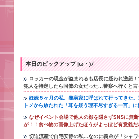
本日のピックアップ |ω・)ﾉ
ロッカーの現金が盗まれるも店長に疑われ激怒！
犯人を特定したら同僚の女だった…警察へ行くと言
妊娠５ヶ月の私、義実家に呼ばれて行ってきた。
トメから放たれた「耳を疑う理不尽すぎる一言」に
なぜイベント会場で他人の顔を隠さずSNSに無
が！！食べ物の画像上げたほうがよっぽど有意義だ
切迫流産で自宅安静の私…なのに義弟が「シャワ