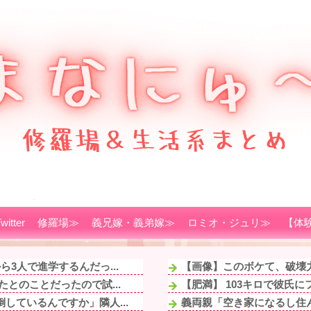
witter
修羅場≫
義兄嫁・義弟嫁≫
ロミオ・ジュリ≫
【体
3人で進学するんだっ...
【画像】このボケて、破壊
とのことだったので試...
【肥満】 103キロで彼氏
しているんですか」隣人...
義両親「空き家になるし住ん