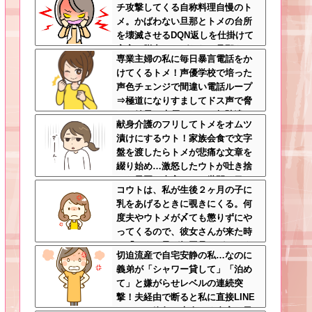
チ攻撃してくる自称料理自慢のト
メ。かばわない旦那とトメの台所
を壊滅させるDQN返しを仕掛けて
実家に脱出←かばわない旦那も一
専業主婦の私に毎日暴言電話をか
緒に痛い目見ろ
けてくるトメ！声優学校で培った
声色チェンジで間違い電話ループ
⇒極道になりすましてドス声で脅
した結果←声優スキルの無駄遣い
献身介護のフリしてトメをオムツ
が最高すぎるｗｗｗ
漬けにするウト！家族会食で文字
盤を渡したらトメが悲痛な文章を
綴り始め…激怒したウトが吐き捨
てた最悪の真実とは←世間の目し
コウトは、私が生後２ヶ月の子に
か気にしてない最低旦那だった
乳をあげるときに覗きにくる。何
度夫やウトメが〆ても懲りずにや
ってくるので、彼女さんが来た時
に「コウト君が毎回見たがるのよ
切迫流産で自宅安静の私…なのに
～ｗ」と言うと、彼女さん鬼の形
義弟が「シャワー貸して」「泊め
相でコウトの元へｗ
て」と嫌がらせレベルの連続突
撃！夫経由で断ると私に直接LINE
してきて絶句←大人しく自宅の風