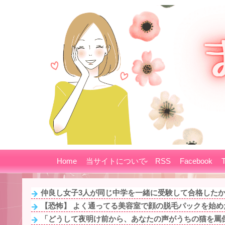
Home
当サイトについて
RSS
Facebook
T
仲良し女子3人が同じ中学を一緒に受験して合格したから
【恐怖】 よく通ってる美容室で顔の脱毛パックを始めた
「どうして夜明け前から、あなたの声がうちの猫を罵倒