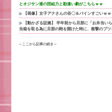
とオジサン達の団結力と勘違い劇がこちらｗｗ
【画像】女子アナさんの谷〇＆バインすごいｗｗ
【動かざる証拠】 半年前から旦那に「お弁当いら
当箱を取る為に旦那の鞄を開けた時に、衝撃のブツ
～ここから記事の続き～