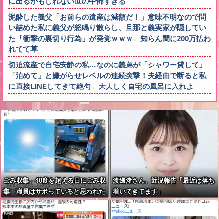
に出るかもしれない世の中怖すぎる
泥酔した義父「お前らの遺産は減額だ！」意味不明なので問
い詰めた私に義父が怒鳴り散らし、旦那と義実家が隠してい
た「衝撃の裏切り行為」が発覚ｗｗｗ←知らん間に200万払わ
れてて草
切迫流産で自宅安静の私…なのに義弟が「シャワー貸して」
「泊めて」と嫌がらせレベルの連続突撃！夫経由で断ると私
に直接LINEしてきて絶句←大人しく自宅の風呂に入れよ
ごみ収集、40度を超える日にごみ収
渡邊渚さん、近況報告「最近は落ち
集 職員はサボっていると思われた
着いてきてます」
くなくて休めない現実