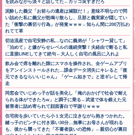
を読みながら淡々と話してた←カッコ良すぎだろ
泥酔した義父「お前らの遺産は減額だ！」意味不明なので問
い詰めた私に義父が怒鳴り散らし、旦那と義実家が隠してい
た「衝撃の裏切り行為」が発覚ｗｗｗ←知らん間に200万払わ
れてて草
切迫流産で自宅安静の私…なのに義弟が「シャワー貸して」
「泊めて」と嫌がらせレベルの連続突撃！夫経由で断ると私
に直接LINEしてきて絶句←大人しく自宅の風呂に入れよ
飲み会で席を離れた隙にスマホを操作され、全ゲームアプリ
をアンインストールされた…課金データ消失にキレると「復
元できるならいいじゃん」「ゲーム如きで」と逆ギレして帰
走
同窓会でいじめっ子が話を美化し「俺のおかげで社会で耐え
られる体ができたろw」と調子に乗る←武道で体を鍛えた元
被害者に詰め寄られて顔面蒼白で平謝りｗｗｗ
住宅街を歩いていたら小１女児に泣きながら抱きつかれた。
鍵っ子のピンチに付き添い30分…無事にお母さんが現れる
も、後から襲ってきた「不審者扱いの恐怖」←親切心が裏目