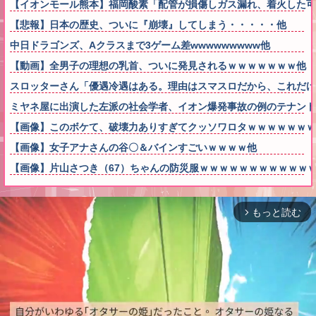
【イオンモール熊本】福岡酸素「配管が損傷しガス漏れ、着火した
【悲報】日本の歴史、ついに『崩壊』してしまう・・・・・他
中日ドラゴンズ、Aクラスまで3ゲーム差wwwwwwwww他
【動画】全男子の理想の乳首、ついに発見されるｗｗｗｗｗｗｗ他
スロッターさん「優遇冷遇はある。理由はスマスロだから、これだけ
ミヤネ屋に出演した左派の社会学者、イオン爆発事故の例のテナント
【画像】このボケて、破壊力ありすぎてクッソワロタｗｗｗｗｗｗｗ
【画像】女子アナさんの谷〇＆バインすごいｗｗｗｗ他
【画像】片山さつき（67）ちゃんの防災服ｗｗｗｗｗｗｗｗｗｗｗ
もっと読む
arrow_forward_ios