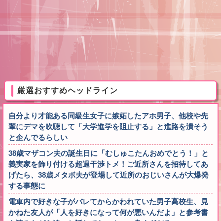
厳選おすすめヘッドライン
自分より才能ある同級生女子に嫉妬したアホ男子、他校や先
輩にデマを吹聴して「大学進学を阻止する」と進路を潰そう
と企んでるらしい
38歳マザコン夫の誕生日に「むしゅこたんおめでとう！」と
義実家を飾り付ける超過干渉トメ！ご近所さんを招待してあ
げたら、38歳メタボ夫が登場して近所のおじいさんが大爆発
する事態に
電車内で好きな子がバレてからかわれていた男子高校生、見
かねた友人が「人を好きになって何が悪いんだよ」と参考書