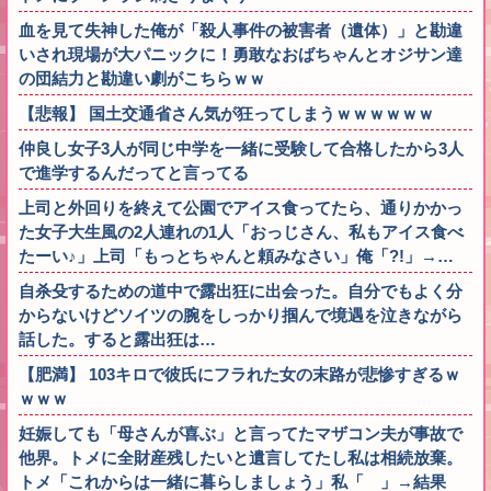
血を見て失神した俺が「殺人事件の被害者（遺体）」と勘違
いされ現場が大パニックに！勇敢なおばちゃんとオジサン達
の団結力と勘違い劇がこちらｗｗ
【悲報】 国土交通省さん気が狂ってしまうｗｗｗｗｗｗ
仲良し女子3人が同じ中学を一緒に受験して合格したから3人
で進学するんだってと言ってる
上司と外回りを終えて公園でアイス食ってたら、通りかかっ
た女子大生風の2人連れの1人「おっじさん、私もアイス食べ
たーい♪」上司「もっとちゃんと頼みなさい」俺「?!」→…
自杀殳するための道中で露出狂に出会った。自分でもよく分
からないけどソイツの腕をしっかり掴んで境遇を泣きながら
話した。すると露出狂は…
【肥満】 103キロで彼氏にフラれた女の末路が悲惨すぎるｗ
ｗｗｗ
妊娠しても「母さんが喜ぶ」と言ってたマザコン夫が事故で
他界。トメに全財産残したいと遺言してたし私は相続放棄。
トメ「これからは一緒に暮らしましょう」私「 」→結果