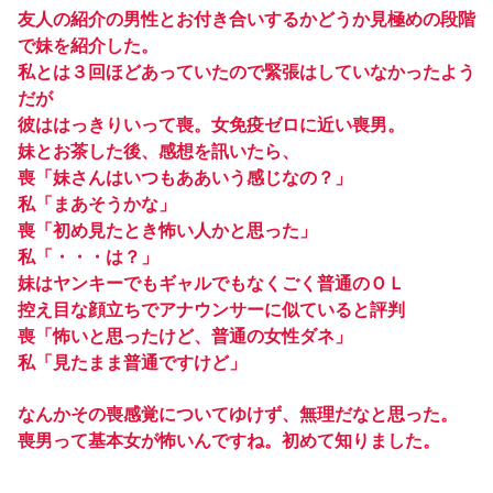
友人の紹介の男性とお付き合いするかどうか見極めの段階
で妹を紹介した。
私とは３回ほどあっていたので緊張はしていなかったよう
だが
彼ははっきりいって喪。女免疫ゼロに近い喪男。
妹とお茶した後、感想を訊いたら、
喪「妹さんはいつもああいう感じなの？」
私「まあそうかな」
喪「初め見たとき怖い人かと思った」
私「・・・は？」
妹はヤンキーでもギャルでもなくごく普通のＯＬ
控え目な顔立ちでアナウンサーに似ていると評判
喪「怖いと思ったけど、普通の女性ダネ」
私「見たまま普通ですけど」
なんかその喪感覚についてゆけず、無理だなと思った。
喪男って基本女が怖いんですね。初めて知りました。