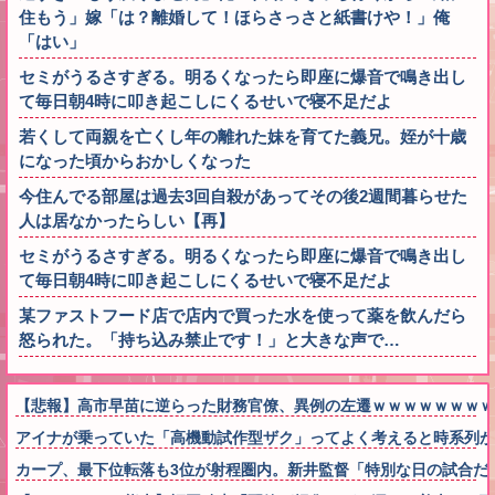
住もう」嫁「は？離婚して！ほらさっさと紙書けや！」俺
「はい」
セミがうるさすぎる。明るくなったら即座に爆音で鳴き出し
て毎日朝4時に叩き起こしにくるせいで寝不足だよ
若くして両親を亡くし年の離れた妹を育てた義兄。姪が十歳
になった頃からおかしくなった
今住んでる部屋は過去3回自殺があってその後2週間暮らせた
人は居なかったらしい【再】
セミがうるさすぎる。明るくなったら即座に爆音で鳴き出し
て毎日朝4時に叩き起こしにくるせいで寝不足だよ
某ファストフード店で店内で買った水を使って薬を飲んだら
怒られた。「持ち込み禁止です！」と大きな声で…
【悲報】高市早苗に逆らった財務官僚、異例の左遷ｗｗｗｗｗｗｗｗ
アイナが乗っていた「高機動試作型ザク」ってよく考えると時系列が
カープ、最下位転落も3位が射程圏内。新井監督「特別な日の試合だ