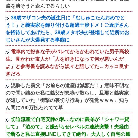
路を潰そうと企んでるらしい
38歳マザコン夫の誕生日に「むしゅこたんおめでと
う！」と義実家を飾り付ける超過干渉トメ！ご近所さん
を招待してあげたら、38歳メタボ夫が登場して近所のお
じいさんが大爆発する事態に
電車内で好きな子がバレてからかわれていた男子高校
生、見かねた友人が「人を好きになって何が悪いんだ
よ」と参考書を読みながら淡々と話してた←カッコ良す
ぎだろ
泥酔した義父「お前らの遺産は減額だ！」意味不明な
ので問い詰めた私に義父が怒鳴り散らし、旦那と義実家
が隠していた「衝撃の裏切り行為」が発覚ｗｗｗ←知ら
ん間に200万払われてて草
切迫流産で自宅安静の私…なのに義弟が「シャワー貸
して」「泊めて」と嫌がらせレベルの連続突撃！夫経由
で断ると私に直接LINEしてきて絶句←大人しく自宅の風