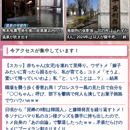
熊本地震、発生後に居酒屋店内から
無期刑の仮釈放、2025年は「わずか
温泉が吹き出す
4人」2024年は32人が獄中死…「終
身刑化」の傾向続く
今アクセスが集中しています！
【スカッ】赤ちゃん(女児)を連れて里帰り。ウザトメ「嫁子
みたいに育ったら困るから、私が育てる」コトメ「そうよ、
置いて帰っていいわよ」私「と、いうことは…？」→結果
職場を襲う歩く香害お局！プロレスラー風の見た目で自分を
「〇〇ちゃん」呼び、部下を鬱病で何人も潰してお菓子賄賂
でウハウハwｗｗ
日頃から「泥棒の9割は韓国人」と嫌韓発言を繰り返すトメ！
冬ソナにハマり私のヨン様グッズを勝手に持ち出したので、
トメ自身の「あの自論」で撃退したったｗｗ←矛盾だらけの
トメにブーメラン刺さりまくり