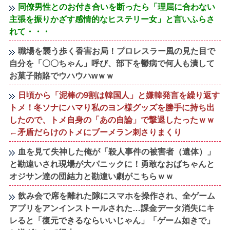
同僚男性とのお付き合いを断ったら「理屈に合わない
主張を振りかざす感情的なヒステリー女」と言いふらさ
れて・・・
職場を襲う歩く香害お局！プロレスラー風の見た目で
自分を「〇〇ちゃん」呼び、部下を鬱病で何人も潰して
お菓子賄賂でウハウハwｗｗ
日頃から「泥棒の9割は韓国人」と嫌韓発言を繰り返す
トメ！冬ソナにハマり私のヨン様グッズを勝手に持ち出
したので、トメ自身の「あの自論」で撃退したったｗｗ
←矛盾だらけのトメにブーメラン刺さりまくり
血を見て失神した俺が「殺人事件の被害者（遺体）」
と勘違いされ現場が大パニックに！勇敢なおばちゃんと
オジサン達の団結力と勘違い劇がこちらｗｗ
飲み会で席を離れた隙にスマホを操作され、全ゲーム
アプリをアンインストールされた…課金データ消失にキ
レると「復元できるならいいじゃん」「ゲーム如きで」