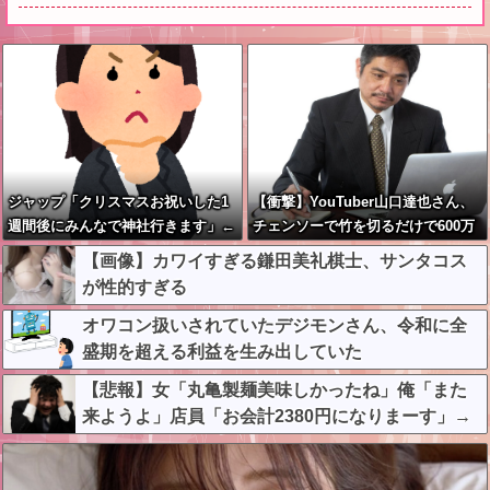
ジャップ「クリスマスお祝いした1
【衝撃】YouTuber山口達也さん、
週間後にみんなで神社行きます」←
チェンソーで竹を切るだけで600万
これ
再生を突破してしまう←正直、こう
【画像】カワイすぎる鎌田美礼棋士、サンタコス
言うのでいいんだよなw w w w w w
が性的すぎる
w w
オワコン扱いされていたデジモンさん、令和に全
盛期を超える利益を生み出していた
【悲報】女「丸亀製麺美味しかったね」俺「また
来ようよ」店員「お会計2380円になりまーす」→
その後『こう』なったんだが俺悪くないよ
な？？？？？？？？