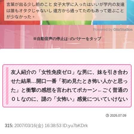
Powered by 
GliaStudios
※自動音声の停止は↑のバナーをタップ
M
u
t
e
友人紹介の「女性免疫ゼロ」な男に、妹を引き合わ
せた結果…開口一番「初め見たとき怖い人かと思っ
た」と衝撃の感想を言われてポカーン←ごく普通の
ＯＬなのに、謎の「女怖い」感覚についていけない
2026.07.09
315:
2007/03/16(金) 16:38:53 ID:yu7bKDrk