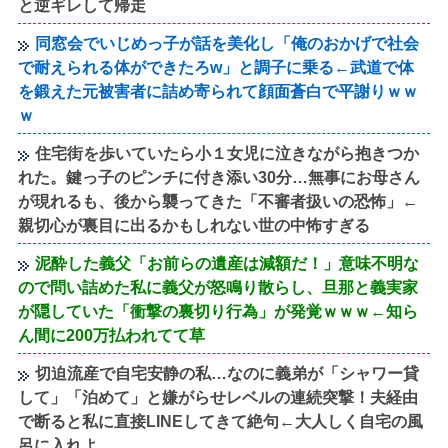
と逆ギレして帰走
同窓会でいじめっ子が話を美化し「俺のおかげで社会
で耐えられる体ができたろw」と調子に乗る←武道で体
を鍛えた元被害者に詰め寄られて顔面蒼白で平謝りｗｗ
ｗ
住宅街を歩いていたら小１女児に泣きながら抱きつか
れた。鍵っ子のピンチに付き添い30分…無事にお母さん
が現れるも、後から襲ってきた「不審者扱いの恐怖」←
親切心が裏目に出るかもしれない世の中怖すぎる
泥酔した義父「お前らの遺産は減額だ！」意味不明な
ので問い詰めた私に義父が怒鳴り散らし、旦那と義実家
が隠していた「衝撃の裏切り行為」が発覚ｗｗｗ←知ら
ん間に200万払われてて草
切迫流産で自宅安静の私…なのに義弟が「シャワー貸
して」「泊めて」と嫌がらせレベルの連続突撃！夫経由
で断ると私に直接LINEしてきて絶句←大人しく自宅の風
呂に入れよ