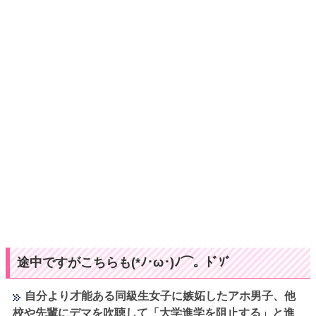
途中ですがこちらも(*ﾉ･ω･)ﾉ⌒。ﾄﾞｿﾞ
自分より才能ある同級生女子に嫉妬したアホ男子、他
校や先輩にデマを吹聴して「大学進学を阻止する」と進