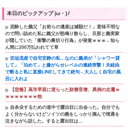
本日のピックアップ |ω・)ﾉ
泥酔した義父「お前らの遺産は減額だ！」意味不明な
ので問い詰めた私に義父が怒鳴り散らし、旦那と義実家
が隠していた「衝撃の裏切り行為」が発覚ｗｗｗ←知ら
ん間に200万払われてて草
切迫流産で自宅安静の私…なのに義弟が「シャワー貸
して」「泊めて」と嫌がらせレベルの連続突撃！夫経由
で断ると私に直接LINEしてきて絶句←大人しく自宅の風
呂に入れよ
【悲報】高市早苗に逆らった財務官僚、異例の左遷ｗ
ｗｗｗｗｗｗｗ他
自杀殳するための道中で露出狂に出会った。自分でも
よく分からないけどソイツの腕をしっかり掴んで境遇を
泣きながら話した。すると露出狂は…