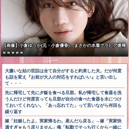
【画像】小倉ゆうか(元・小倉優香)、まさかの水着グラビア復帰
ｗｗｗｗｗ
大嫌いな姑の世話は全て自分がすると約束した夫。だが何度
も話を変え『お前が大人の対応をすればいい』と言い出し
て・・・
先に帰宅して先に夕飯を食べる旦那。私が帰宅して食器を洗
うんだけど何度言っても旦那が自分の食べた食器を水につけ
ておいてくれない。「あっ忘れてた」って言いながら何回も
繰り返す
嫁「妊娠したよ。実家帰るわ。産んだら戻る」→嫁「実家快
適すぎｗもう戻りません」俺「転勤でそっち行くから一緒に