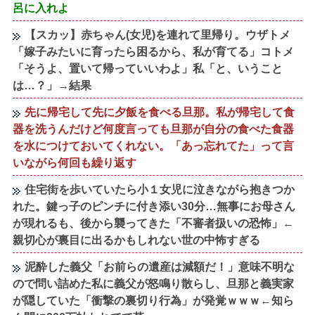
呂に入れよ
【スカッ】赤ちゃん(女児)を連れて里帰り。ウザトメ
「嫁子みたいに育ったら困るから、私が育てる」コトメ
「そうよ、置いて帰っていいわよ」私「と、いうこと
は…？」→結果
先に帰宅して先に夕飯を食べる旦那。私が帰宅して食
器を洗うんだけど何度言っても旦那が自分の食べた食器
を水につけておいてくれない。「あっ忘れてた」って言
いながら何回も繰り返す
住宅街を歩いていたら小１女児に泣きながら抱きつか
れた。鍵っ子のピンチに付き添い30分…無事にお母さん
が現れるも、後から襲ってきた「不審者扱いの恐怖」←
親切心が裏目に出るかもしれない世の中怖すぎる
泥酔した義父「お前らの遺産は減額だ！」意味不明な
ので問い詰めた私に義父が怒鳴り散らし、旦那と義実家
が隠していた「衝撃の裏切り行為」が発覚ｗｗｗ←知ら