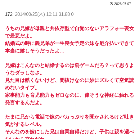
2026.07.07
172:
2014/09/25(木) 10:11:31.88 0
うちの兄嫁が母親と共依存型で自覚のないアラフォー喪女
で最悪だよ。
結婚式の時に義兄弟が一生喪女予定の妹を厄介払いできて
本当に嬉しそうだったよ…
兄嫁はこんなのと結婚するのは罰ゲームだろ？って思うよ
うなダラしなさ。
見た目は酷くないけど、間抜けなのに妙にズルくて空気読
めないタイプ。
家事能力も育児能力もゼロなのに、偉そうな神経に触れる
発言するんだよ。
たまに兄から電話で嫁のバカっぷりを聞かされるけど吐き
気がするレベル。
そんなのを嫁にした兄は自業自得だけど、子供は親を選べ