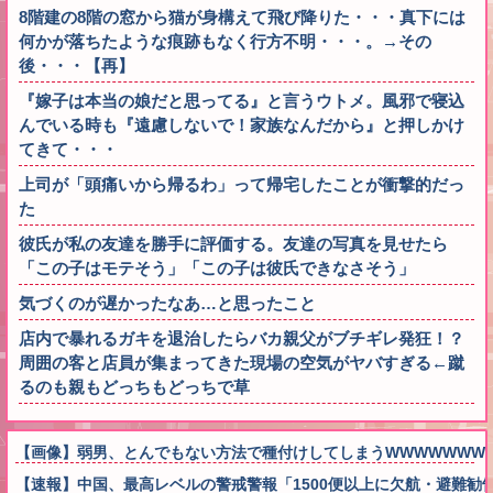
8階建の8階の窓から猫が身構えて飛び降りた・・・真下には
何かが落ちたような痕跡もなく行方不明・・・。→その
後・・・【再】
『嫁子は本当の娘だと思ってる』と言うウトメ。風邪で寝込
んでいる時も『遠慮しないで！家族なんだから』と押しかけ
てきて・・・
上司が「頭痛いから帰るわ」って帰宅したことが衝撃的だっ
た
彼氏が私の友達を勝手に評価する。友達の写真を見せたら
「この子はモテそう」「この子は彼氏できなさそう」
気づくのが遅かったなあ…と思ったこと
店内で暴れるガキを退治したらバカ親父がブチギレ発狂！？
周囲の客と店員が集まってきた現場の空気がヤバすぎる←蹴
るのも親もどっちもどっちで草
【画像】弱男、とんでもない方法で種付けしてしまうWWWWWWW
【速報】中国、最高レベルの警戒警報「1500便以上に欠航・避難勧