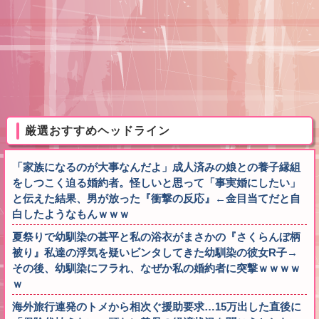
厳選おすすめヘッドライン
「家族になるのが大事なんだよ」成人済みの娘との養子縁組
をしつこく迫る婚約者。怪しいと思って「事実婚にしたい」
と伝えた結果、男が放った『衝撃の反応』←金目当てだと自
白したようなもんｗｗｗ
夏祭りで幼馴染の甚平と私の浴衣がまさかの『さくらんぼ柄
被り』私達の浮気を疑いビンタしてきた幼馴染の彼女R子→
その後、幼馴染にフラれ、なぜか私の婚約者に突撃ｗｗｗｗ
ｗ
海外旅行連発のトメから相次ぐ援助要求…15万出した直後に