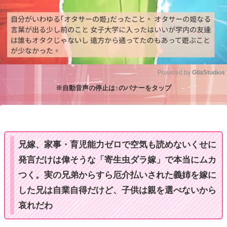
Powered by 
GliaStudios
※自動音声の停止は↑のバナーをタップ
M
u
t
e
兄嫁、家事・育児能力ゼロで空気も読めないくせに
発言だけは偉そうな「寄生虫ダラ嫁」で本当にムカ
つく。実の兄弟からすら厄介払いされた義姉を嫁に
した兄は自業自得だけど、子供は親を選べないから
哀れだわ