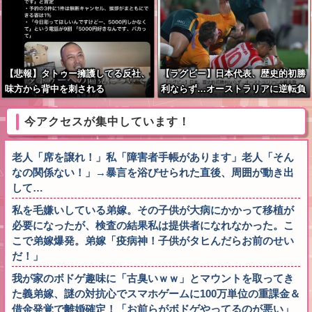
【悲報】タトゥー擁護してる反社、
【ラグビー】日本代表、歴史的初勝
味方から背中を刺される
利ならず…オーストラリアに逆転負
け ８戦全敗
今アクセスが集中しています！
老人「席を譲れ！」私「障害者手帳があります」老人「そん
なの関係ない！」→暴言を浴びせられた直後、周囲が動き出
して…
私を毛嫌いしている弟嫁。その子供が大病にかかって移植が
必要になったが、検査の結果私は提供者になれなかった。こ
こで弟嫁爆発。弟嫁「疫病神！子供がタヒんだらお前のせい
だ！」
我が家のボドゲ趣味に「古臭いｗｗ」とマウントを取ってき
た義弟嫁、謎の対抗心でスマホゲームに100万単位の重課金＆
借金発覚で離婚確定！「お前らがボドゲやってるのが悪い」