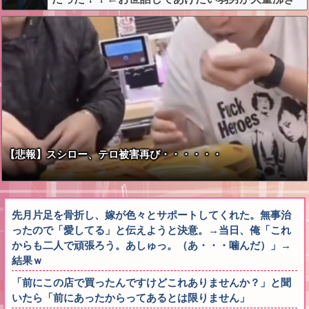
してしまうw w w w w w w w w
【悲報】スシロー、テロ被害再び・・・・・・
先月片足を骨折し、嫁が色々とサポートしてくれた。無事治
ったので「愛してる」と伝えようと決意。→当日、俺「これ
からも二人で頑張ろう。あしゅっ。（あ・・・噛んだ）」→
結果ｗ
「前にこの店で買ったんですけどこれありませんか？」と聞
いたら「前にあったからってあるとは限りません」