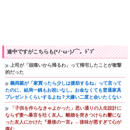
途中ですがこちらも(*ﾉ･ω･)ﾉ⌒。ﾄﾞｿﾞ
上司が「頭痛いから帰るわ」って帰宅したことが衝撃
的だった
義両親が「家買ったら少しは援助するね」って言って
たのに、結局一銭もお祝いなし。お金なくても普通家具
プレゼントくらいするよね？大嫌い二度と会いたくない
「子供を作らなきゃよかった」思い通りの人生設計に
ならず妻へ暴言を吐く友人。離婚を突きつけられ鬱にな
った友人にかけた『最後の一言』←後味が悪すぎて心が
痛む