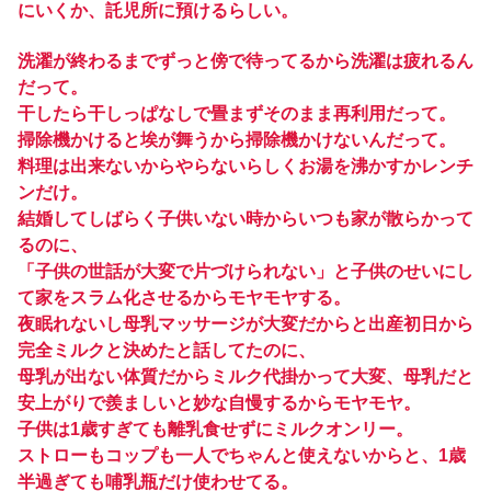
にいくか、託児所に預けるらしい。
洗濯が終わるまでずっと傍で待ってるから洗濯は疲れるん
だって。
干したら干しっぱなしで畳まずそのまま再利用だって。
掃除機かけると埃が舞うから掃除機かけないんだって。
料理は出来ないからやらないらしくお湯を沸かすかレンチ
ンだけ。
結婚してしばらく子供いない時からいつも家が散らかって
るのに、
「子供の世話が大変で片づけられない」と子供のせいにし
て家をスラム化させるからモヤモヤする。
夜眠れないし母乳マッサージが大変だからと出産初日から
完全ミルクと決めたと話してたのに、
母乳が出ない体質だからミルク代掛かって大変、母乳だと
安上がりで羨ましいと妙な自慢するからモヤモヤ。
子供は1歳すぎても離乳食せずにミルクオンリー。
ストローもコップも一人でちゃんと使えないからと、1歳
半過ぎても哺乳瓶だけ使わせてる。