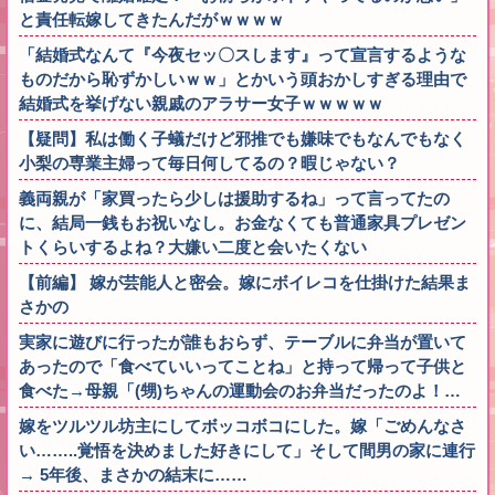
と責任転嫁してきたんだがｗｗｗｗ
「結婚式なんて『今夜セッ〇スします』って宣言するような
ものだから恥ずかしいｗｗ」とかいう頭おかしすぎる理由で
結婚式を挙げない親戚のアラサー女子ｗｗｗｗｗ
【疑問】私は働く子蟻だけど邪推でも嫌味でもなんでもなく
小梨の専業主婦って毎日何してるの？暇じゃない？
義両親が「家買ったら少しは援助するね」って言ってたの
に、結局一銭もお祝いなし。お金なくても普通家具プレゼン
トくらいするよね？大嫌い二度と会いたくない
【前編】 嫁が芸能人と密会。嫁にボイレコを仕掛けた結果ま
さかの
実家に遊びに行ったが誰もおらず、テーブルに弁当が置いて
あったので「食べていいってことね」と持って帰って子供と
食べた→母親「(甥)ちゃんの運動会のお弁当だったのよ！…
嫁をツルツル坊主にしてボッコボコにした。嫁「ごめんなさ
い……..覚悟を決めました好きにして」そして間男の家に連行
→ 5年後、まさかの結末に……