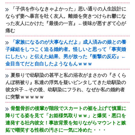
「子供を作らなきゃよかった」思い通りの人生設計に
ならず妻へ暴言を吐く友人。離婚を突きつけられ鬱にな
った友人にかけた『最後の一言』←後味が悪すぎて心が
痛む
「家族になるのが大事なんだよ」成人済みの娘との養
子縁組をしつこく迫る婚約者。怪しいと思って「事実婚
にしたい」と伝えた結果、男が放った『衝撃の反応』←
金目当てだと自白したようなもんｗｗｗ
夏祭りで幼馴染の甚平と私の浴衣がまさかの『さくら
んぼ柄被り』私達の浮気を疑いビンタしてきた幼馴染の
彼女R子→その後、幼馴染にフラれ、なぜか私の婚約者
に突撃ｗｗｗｗｗ
骨盤骨折の後輩が階段でスカートの裾を上げて慎重に
降りてる姿を見て「お姫様気取りｗｗ」と爆笑・悪口を
連発する社内彼女！事故背景を知りながらマウントと嫉
妬で嘲笑する性根の汚さに一気に冷めた・・・