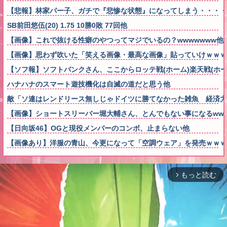
【悲報】林家パー子、ガチで『悲惨な状態』になってしまう・・・・
SB前田悠伍(20) 1.75 10勝0敗 77回他
【画像】これで抜ける性癖のやつってマジでいるの？wwwwwww他
【画像】思わず吹いた「笑える画像・最高な画像」貼っていけｗｗｗ
【ソフ報】ソフトバンクさん、ここからロッテ戦(ホーム)楽天戦(ホー
ハナハナのスマート遊技機化は自滅の道だと思う他
敵「ソ連はレンドリース無しじゃドイツに勝てなかった雑魚 経済力
【画像】ショートスリーバー堀大輔さん、とんでもない事になるwwww
【日向坂46】OGと現役メンバーのコンボ、止まらない他
【画像あり】洋服の青山、今更になって「空調ウェア」を発売ｗｗｗ
もっと読む
arrow_forward_ios