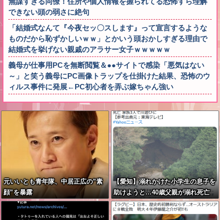
無謀すぎる同僚！住所や個人情報を握られてる恐怖すら理解
できない頭の弱さに絶句
「結婚式なんて『今夜セッ〇スします』って宣言するような
ものだから恥ずかしいｗｗ」とかいう頭おかしすぎる理由で
結婚式を挙げない親戚のアラサー女子ｗｗｗｗｗ
義母が仕事用PCを無断閲覧＆●●サイトで感染「悪気はない
～」と笑う義母にPC画像トラップを仕掛けた結果、恐怖のウ
ィルス事件に発展←PC初心者を弄ぶ嫁ちゃん強い
元いいとも青年隊、中居正広の”素
【愛知】溺れかけた小学生の息子を
顔”を暴露
助けようと…40歳父親が溺れ死亡
家族3人で川遊びに 息子は妻に助
けられる