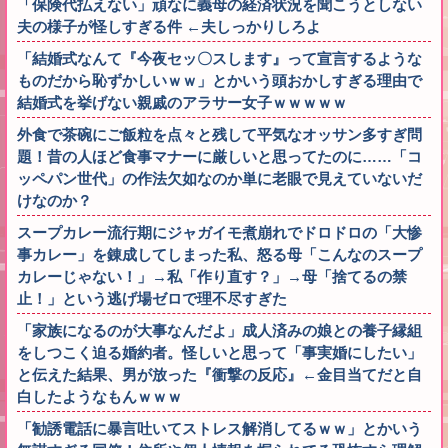
「保険代払えない」頑なに義母の経済状況を聞こうとしない
夫の様子が怪しすぎる件 ←夫しっかりしろよ
「結婚式なんて『今夜セッ〇スします』って宣言するような
ものだから恥ずかしいｗｗ」とかいう頭おかしすぎる理由で
結婚式を挙げない親戚のアラサー女子ｗｗｗｗｗ
外食で茶碗にご飯粒を点々と残して平気なオッサン多すぎ問
題！昔の人ほど食事マナーに厳しいと思ってたのに……「コ
ッペパン世代」の作法欠如なのか単に老眼で見えていないだ
けなのか？
スープカレー流行期にジャガイモ煮崩れでドロドロの「大惨
事カレー」を錬成してしまった私、怒る母「こんなのスープ
カレーじゃない！」→私「作り直す？」→母「捨てるの禁
止！」という逃げ場ゼロで理不尽すぎた
「家族になるのが大事なんだよ」成人済みの娘との養子縁組
をしつこく迫る婚約者。怪しいと思って「事実婚にしたい」
と伝えた結果、男が放った『衝撃の反応』←金目当てだと自
白したようなもんｗｗｗ
「勧誘電話に暴言吐いてストレス解消してるｗｗ」とかいう