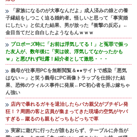
「家族になるのが大事なんだよ」成人済みの娘との養
子縁組をしつこく迫る婚約者。怪しいと思って「事実婚
にしたい」と伝えた結果、男が放った『衝撃の反応』←
金目当てだと自白したようなもんｗｗｗ
プロポーズ時に「お前は浮気してる！」と冤罪で振っ
た友人が、数年後に「実は彼、浮気してなかったかも
ｗ」と悪びれず吐露！紹介者として激怒・・・
義母が仕事用PCを無断閲覧＆●●サイトで感染「悪気
はない～」と笑う義母にPC画像トラップを仕掛けた結
果、恐怖のウィルス事件に発展←PC初心者を弄ぶ嫁ちゃ
ん強い
店内で暴れるガキを退治したらバカ親父がブチギレ発
狂！？周囲の客と店員が集まってきた現場の空気がヤバ
すぎる←蹴るのも親もどっちもどっちで草
実家に遊びに行ったが誰もおらず、テーブルに弁当が