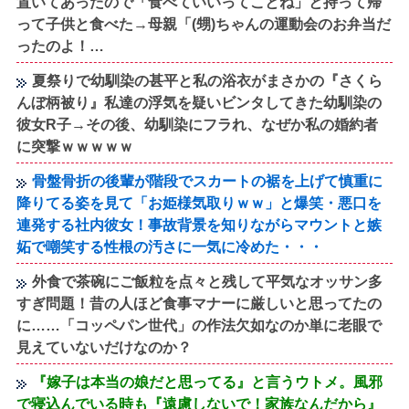
置いてあったので「食べていいってことね」と持って帰
って子供と食べた→母親「(甥)ちゃんの運動会のお弁当だ
ったのよ！…
夏祭りで幼馴染の甚平と私の浴衣がまさかの『さくら
んぼ柄被り』私達の浮気を疑いビンタしてきた幼馴染の
彼女R子→その後、幼馴染にフラれ、なぜか私の婚約者
に突撃ｗｗｗｗｗ
骨盤骨折の後輩が階段でスカートの裾を上げて慎重に
降りてる姿を見て「お姫様気取りｗｗ」と爆笑・悪口を
連発する社内彼女！事故背景を知りながらマウントと嫉
妬で嘲笑する性根の汚さに一気に冷めた・・・
外食で茶碗にご飯粒を点々と残して平気なオッサン多
すぎ問題！昔の人ほど食事マナーに厳しいと思ってたの
に……「コッペパン世代」の作法欠如なのか単に老眼で
見えていないだけなのか？
『嫁子は本当の娘だと思ってる』と言うウトメ。風邪
で寝込んでいる時も『遠慮しないで！家族なんだから』