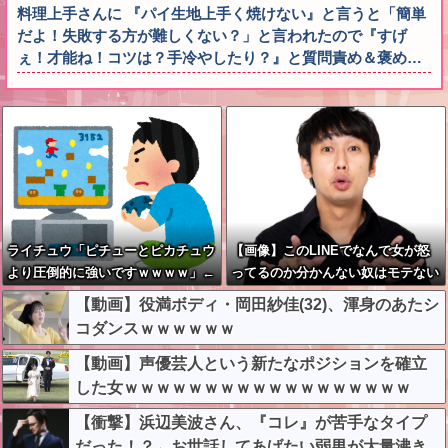
料理上手さんに 『パイ生地上手く焼けない』と言うと「簡単
だよ！失敗する方が難しくない？」と言われたので『すげ
ぇ！才能ね！コツは？手冷やしたり？』と質問責め＆褒め…
ライチュウ「ピチューとピカチュウ
【画像】このLINEでなんで女が怒
より圧倒的に強いですｗｗｗｗ」←
ってるのか分かんない奴はモテない
こいつが不人気な理由
奴確定らしい←お前らは勿論わかる
【動画】役満ボディ・岡田紗佳(32)、渾身のあたシ
よな？？？？？？？
コダンスｗｗｗｗｗｗ
【動画】声優芸人という新たなポジションを確立
した女ｗｗｗｗｗｗｗｗｗｗｗｗｗｗｗｗｗｗ
【衝撃】浜辺美波さん、『コレ』が苦手なタイプ
だった！？←お世話してあげたい弱男が大量沸き