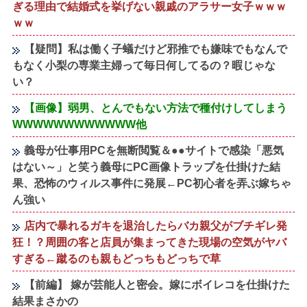
ぎる理由で結婚式を挙げない親戚のアラサー女子ｗｗｗ
ｗｗ
【疑問】私は働く子蟻だけど邪推でも嫌味でもなんで
もなく小梨の専業主婦って毎日何してるの？暇じゃな
い？
【画像】弱男、とんでもない方法で種付けしてしまう
WWWWWWWWWWWW他
義母が仕事用PCを無断閲覧＆●●サイトで感染「悪気
はない～」と笑う義母にPC画像トラップを仕掛けた結
果、恐怖のウィルス事件に発展←PC初心者を弄ぶ嫁ちゃ
ん強い
店内で暴れるガキを退治したらバカ親父がブチギレ発
狂！？周囲の客と店員が集まってきた現場の空気がヤバ
すぎる←蹴るのも親もどっちもどっちで草
【前編】 嫁が芸能人と密会。嫁にボイレコを仕掛けた
結果まさかの