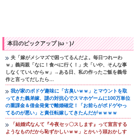
本日のピックアップ |ω・)ﾉ
夫「嫁がメシマズで困ってるんだよ。毎日つれーわ
ｗ」義両親「なに！食べに行く！」夫「いや、そんな事
しなくていいからｗ」→ある日、私の作ったご飯を義母
作と言ってだしたら…
我が家のボドゲ趣味に「古臭いｗｗ」とマウントを取
ってきた義弟嫁、謎の対抗心でスマホゲームに100万単位
の重課金＆借金発覚で離婚確定！「お前らがボドゲやっ
てるのが悪い」と責任転嫁してきたんだがｗｗｗｗ
「結婚式なんて『今夜セッ〇スします』って宣言する
ようなものだから恥ずかしいｗｗ」とかいう頭おかしす