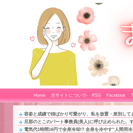
Home
当サイトについて
RSS
Facebook
T
容姿と成績で姉ばかり可愛がり、私を放置・差別してき
旦那のとこのパート事務員(美人)に呼び止められた。する
電気代1時間16円で全身冷却!? 全身を冷やす“人間用冷蔵