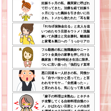
妊娠５ヶ月の私、義実家に呼ばれ
のバイト先、呪われすぎだろ
て行ってきた。治療を経て妊娠５
ヶ月になった義妹を引き合いに出
され、トメから放たれた「耳を疑
う理不尽すぎる一言」に愕然←妊
「ﾀﾋねば保険金出る」と友人を追
娠時期の操作とか超能力者かよ
いつめたモラ旦那＆ウトメ！洗脳
解いて弁護士と完全勝利。離婚届
と家電＆裏口への「うっかりアロ
ンアルファ」を残して脱出←悔し
フル勤務の私に無職義妹やニート
泣きしながらやることがエグくて
コウト全員分の家事を押し付ける
草
義家族！早朝4時起き生活に限界。
ついに言い放った「強烈なド直球
正論」に義一族阿鼻叫喚ｗｗ←怠
悪口回避＆一人好きの私、同僚か
け者どもに正論のナイフをグサリ
ら「自サバ女かと思ってた」と言
われモヤモヤ…「全然違った～」
と言われるも、気になって夜も眠
れない私はどこがサバサバ？←ネ
「嫁子の料理は未熟ね」とネチネ
チネチ気にしてる時点で自サバじ
チ攻撃してくる自称料理自慢のト
ゃない
メ。かばわない旦那とトメの台所