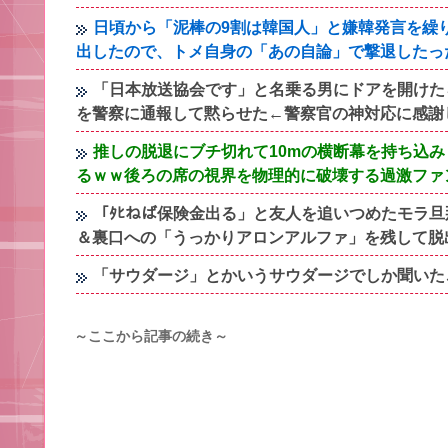
日頃から「泥棒の9割は韓国人」と嫌韓発言を繰
出したので、トメ自身の「あの自論」で撃退したっ
「日本放送協会です」と名乗る男にドアを開けた
を警察に通報して黙らせた←警察官の神対応に感謝
推しの脱退にブチ切れて10mの横断幕を持ち込
るｗｗ後ろの席の視界を物理的に破壊する過激ファ
「ﾀﾋねば保険金出る」と友人を追いつめたモラ
＆裏口への「うっかりアロンアルファ」を残して脱
「サウダージ」とかいうサウダージでしか聞いた
～ここから記事の続き～