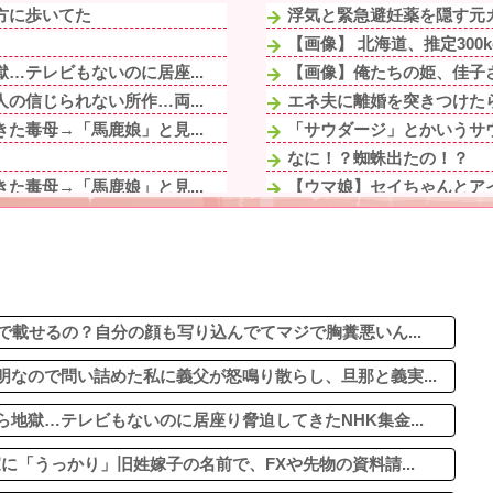
方に歩いてた
浮気と緊急避妊薬を隠す元カ
【画像】 北海道、推定300
…テレビもないのに居座...
【画像】俺たちの姫、佳子さ
の信じられない所作…両...
エネ夫に離婚を突きつけたら
た毒母→「馬鹿娘」と見...
「サウダージ」とかいうサ
なに！？蜘蛛出たの！？
た毒母→「馬鹿娘」と見...
【ウマ娘】セイちゃんとア
トメ！洗脳解いて弁護...
「ﾀﾋねば保険金出る」と友
トメ！洗脳解いて弁護...
ワイ「子供2人目欲しいんや
るけど合格したの通えな...
警察「通報者があなただと、
の信じられない所作…両...
【呆然】SNSで知り合った女
勘違いされ現場が大パニ...
で載せるの？自分の顔も写り込んでてマジで胸糞悪いん...
なので問い詰めた私に義父が怒鳴り散らし、旦那と義実...
地獄…テレビもないのに居座り脅迫してきたNHK集金...
に「うっかり」旧姓嫁子の名前で、FXや先物の資料請...