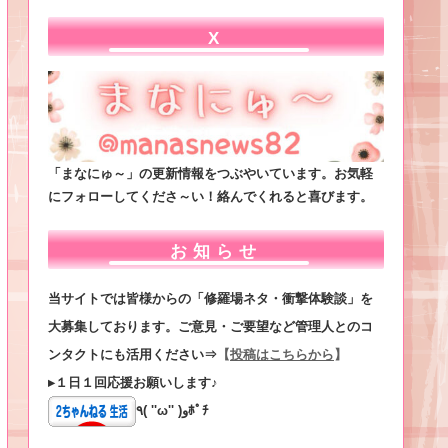
X
「まなにゅ～」の更新情報をつぶやいています。お気軽
にフォローしてくださ～い！絡んでくれると喜びます。
お知らせ
当サイトでは皆様からの「修羅場ネタ・衝撃体験談」を
大募集しております。ご意見・ご要望など管理人とのコ
ンタクトにも活用ください⇒
【
投稿はこちらから
】
▸１日１回応援お願いします♪
٩( ''ω'' )وﾎﾟﾁ