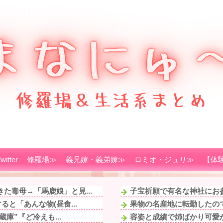
witter
修羅場≫
義兄嫁・義弟嫁≫
ロミオ・ジュリ≫
【体
た毒母→「馬鹿娘」と見...
子宝祈願で有名な神社にお参
と「あんな物(昼食...
果物の名産地に転勤したので
庫”『ど冷えも...
容姿と成績で姉ばかり可愛が