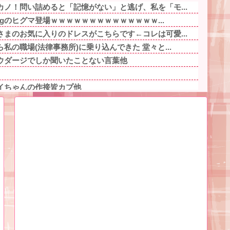
ノ！問い詰めると「記憶がない」と逃げ、私を「モ...
kgのヒグマ登場ｗｗｗｗｗｗｗｗｗｗｗｗｗｗ...
まのお気に入りのドレスがこちらです←コレは可愛...
私の職場(法律事務所)に乗り込んできた 堂々と...
ウダージでしか聞いたことない言葉他
イちゃんの作接皆カプ他
人を追いつめたモラ旦那＆ウトメ！洗脳解いて弁護...
が、、、」ヨッメ「金は？育児は？私の仕事は？キ...
お父さんにもわかってしまいますが…」私「かまい...
性、焼肉35000円奢れってどんな神経してん...