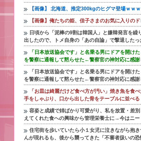
【画像】 北海道、推定300kgのヒグマ登場ｗ
【画像】俺たちの姫、佳子さまのお気に入りのドレスが
日頃から「泥棒の9割は韓国人」と嫌韓発言を繰
出したので、トメ自身の「あの自論」で撃退したっ
「日本放送協会です」と名乗る男にドアを開けた
を警察に通報して黙らせた←警察官の神対応に感謝
「日本放送協会です」と名乗る男にドアを開けた
を警察に通報して黙らせた←警察官の神対応に感謝
「お皿は綺麗だけど食べ方が汚い」焼き魚を食べ
手をしゃぶり、口から出した骨をテーブルに並べる
容姿と成績で姉ばかり可愛がり、私を放置・差別
えてくれた食への興味から管理栄養士に→今はニー
住宅街を歩いていたら小１女児に泣きながら抱き
んが現れるも、後から襲ってきた「不審者扱いの恐