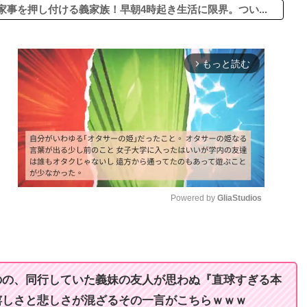
事を押し付ける義家族！早朝4時起き生活に限界。つい...
もっと読む
arrow_forward_ios
Powered by 
GliaStudios
M
u
t
のの、同行していた義妹の友人が思わぬ『直球すぎる本
e
嬉しさと悲しさが混ざるその一言がこちらｗｗｗ