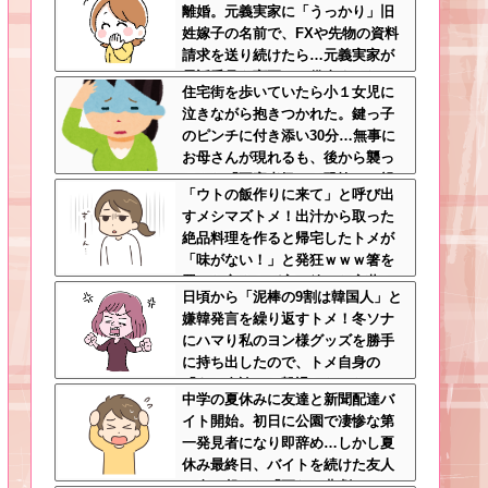
離婚。元義実家に「うっかり」旧
姓嫁子の名前で、FXや先物の資料
請求を送り続けたら…元義実家が
電話番号を変更し、借金まみれに
住宅街を歩いていたら小１女児に
なっていた話ｗｗｗｗｗ
泣きながら抱きつかれた。鍵っ子
のピンチに付き添い30分…無事に
お母さんが現れるも、後から襲っ
てきた「不審者扱いの恐怖」←親
「ウトの飯作りに来て」と呼び出
切心が裏目に出るかもしれない世
すメシマズトメ！出汁から取った
の中怖すぎる
絶品料理を作ると帰宅したトメが
「味がない！」と発狂ｗｗｗ箸を
置いた良ウトが言い放った言葉と
日頃から「泥棒の9割は韓国人」と
は←良ウトさんの神対応にスカッ
嫌韓発言を繰り返すトメ！冬ソナ
とする
にハマり私のヨン様グッズを勝手
に持ち出したので、トメ自身の
「あの自論」で撃退したったｗｗ
中学の夏休みに友達と新聞配達バ
←矛盾だらけのトメにブーメラン
イト開始。初日に公園で凄惨な第
刺さりまくり
一発見者になり即辞め…しかし夏
休み最終日、バイトを続けた友人
の身に起きた「更なる悲劇」←こ