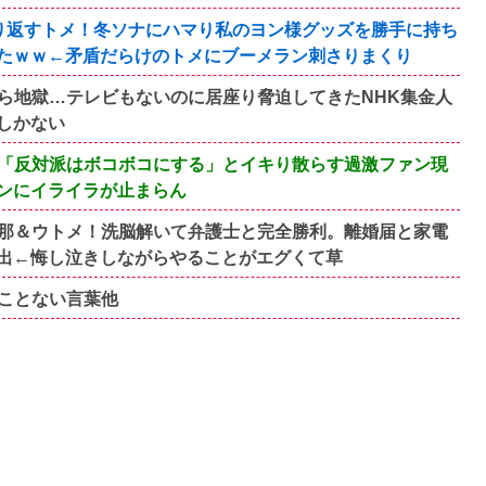
り返すトメ！冬ソナにハマり私のヨン様グッズを勝手に持ち
たｗｗ←矛盾だらけのトメにブーメラン刺さりまくり
ら地獄…テレビもないのに居座り脅迫してきたNHK集金人
しかない
み「反対派はボコボコにする」とイキり散らす過激ファン現
ンにイライラが止まらん
旦那＆ウトメ！洗脳解いて弁護士と完全勝利。離婚届と家電
出←悔し泣きしながらやることがエグくて草
ことない言葉他