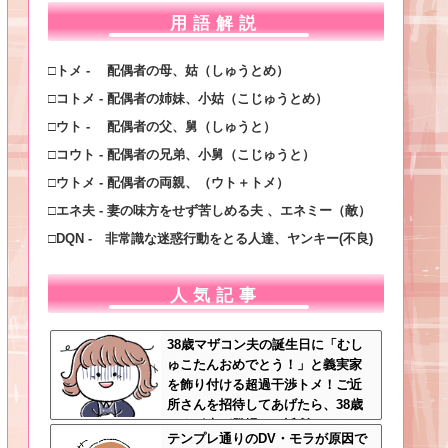
用語解説
□トメ - 配偶者の母、姑（しゅうとめ）
□コトメ - 配偶者の姉妹、小姑（こじゅうとめ）
□ウト - 配偶者の父、舅（しゅうと）
□コウト - 配偶者の兄弟、小舅（こじゅうと）
□ウトメ - 配偶者の両親、（ウト＋トメ）
□エネ夫 - 妻の味方をせず苦しめる夫 、エネミー（敵）
□DQN - 非常識な迷惑行動をとる人達、ヤンキー(不良)
人気記事
38歳マザコン夫の誕生日に「むし
ゅこたんおめでとう！」と義実家
を飾り付ける超過干渉トメ！ご近
所さんを招待してあげたら、38歳
メタボ夫が登場して近所のおじい
テンプレ通りのDV・モラが原因で
さんが大爆発する事態に