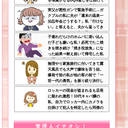
を壊滅させるDQN返しを仕掛けて
実家に脱出←かばわない旦那も一
実父が悪性ガンで緊急手術に…ガ
緒に痛い目見ろ
クブルの私に夫が「週末の温泉一
泊忘年会どうする？」私「行けな
い」と答えると、夫から返ってき
た信じられない一言←子どもたち
子連れだらけのホムパに迷い込ん
の方が何倍も常識的で泣ける
だ子ども嫌いな私！必死でたこ焼
きを焼き続け「焼き役放免」にな
った結果⇒耐え抜いて帰宅した私
を襲った異変ｗｗｗ←ストレスで3
無理やり家族旅行に付いてきて露
7.5度の熱が出るのは凄まじい
天風呂でも大声で嫌味を言う姑。
爆発寸前の私が他の客の前で「一
世一代の勇気」を振り絞り決行し
た前代未聞の返り討ちがこちら←
ロッカーの現金が盗まれるも店長
身体を張った捨て身の反撃すぎる
に疑われ激怒！10代キャバ嬢の
私、自力でロッカー内にカメラを
仕掛けて犯人を特定したら同僚の
女だった…警察へ行くと言って止
められ、加害者に泣かれながら大
揉めして・・・
管理人イチオシ！