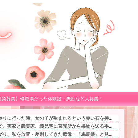
験談募集】修羅場だった体験談・愚痴など大募集！
りに行った時、女の子が生まれるという赤い石を持...
、実家と義実家、義兄宅に直売所から果物を送る手...
り、私を放置・差別してきた毒母→「馬鹿娘」と見...