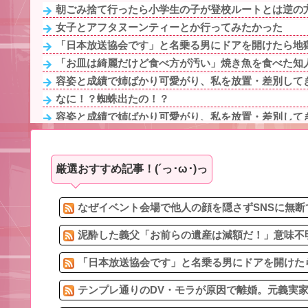
朝ごみ捨て行ったら小学生の子が登校ルートとは逆の
女子とアフタヌーンティーとか行ってみたかった
「日本放送協会です」と名乗る男にドアを開けたら地獄
「お皿は綺麗だけど食べ方が汚い」焼き魚を食べた知人
容姿と成績で姉ばかり可愛がり、私を放置・差別してき
なに！？蜘蛛出たの！？
容姿と成績で姉ばかり可愛がり、私を放置・差別してき
「ﾀﾋねば保険金出る」と友人を追いつめたモラ旦那＆ウ
「ﾀﾋねば保険金出る」と友人を追いつめたモラ旦那＆ウ
厳選おすすめ記事！(´っ･ω･)っ
子どもが中学受験してる知り合い、たくさん受けさせて
「お皿は綺麗だけど食べ方が汚い」焼き魚を食べた知人
血を見て失神した俺が「殺人事件の被害者（遺体）」と
なぜイベント会場で他人の顔を隠さずSNSに無断
泥酔した義父「お前らの遺産は減額だ！」意味不明
「日本放送協会です」と名乗る男にドアを開けたら
テンプレ通りのDV・モラが原因で離婚。元義実家