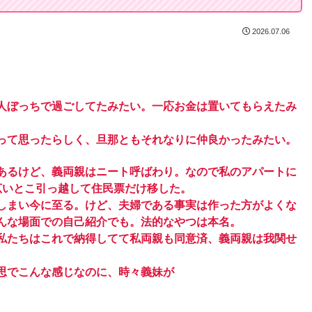
2026.07.06
一人ぼっちで過ごしてたみたい。一応お金は置いてもらえたみ
｣って思ったらしく、旦那ともそれなりに仲良かったみたい。
あるけど、義両親はニート呼ばわり。なので私のアパートに
広いとこ引っ越して住民票だけ移した。
しまい今に至る。けど、夫婦である事実は作った方がよくな
んな場面での自己紹介でも。法的なやつは本名。
私たちはこれで納得してて私両親も同意済、義両親は我関せ
思でこんな感じなのに、時々義妹が