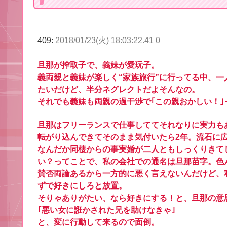
409:
2018/01/23(火) 18:03:22.41 0
旦那が搾取子で、義妹が愛玩子。
義両親と義妹が楽しく“家族旅行”に行ってる中、
たいだけど、半分ネグレクトだよそんなの。
それでも義妹も両親の過干渉で｢この親おかしい！
旦那はフリーランスで仕事しててそれなりに実力も
転がり込んできてそのまま気付いたら2年。流石に
なんだか同棲からの事実婚が二人ともしっくりきて
い？ってことで、私の会社での通名は旦那苗字。色
賛否両論あるから一方的に悪く言えないんだけど、
ずで好きにしろと放置。
そりゃありがたい、なら好きにする！と、旦那の意
｢悪い女に誑かされた兄を助けなきゃ｣
と、変に行動して来るので面倒。