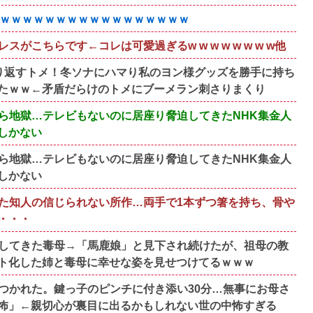
ｗｗｗｗｗｗｗｗｗｗｗｗｗｗｗｗｗｗｗ
こちらです←コレは可愛過ぎるw w w w w w w w他
り返すトメ！冬ソナにハマり私のヨン様グッズを勝手に持ち
たｗｗ←矛盾だらけのトメにブーメラン刺さりまくり
ら地獄…テレビもないのに居座り脅迫してきたNHK集金人
しかない
ら地獄…テレビもないのに居座り脅迫してきたNHK集金人
しかない
た知人の信じられない所作…両手で1本ずつ箸を持ち、骨や
・・・
してきた毒母→「馬鹿娘」と見下され続けたが、祖母の教
ト化した姉と毒母に幸せな姿を見せつけてるｗｗｗ
つかれた。鍵っ子のピンチに付き添い30分…無事にお母さ
怖」←親切心が裏目に出るかもしれない世の中怖すぎる