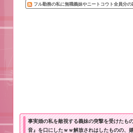
フル勤務の私に無職義妹やニートコウト全員分の家
事実婚の私を敵視する義妹の突撃を受けたも
音』を口にしたｗｗ解放されはしたものの、