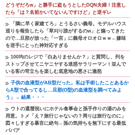
どうぞだろw」と勝手に盗もうとしたDQN夫婦！注意し
たら「は？名前かいてないんですけど」と逆ギレ
「隣に早く家建てろ」とうるさい義母。モデルハウス
巡りを報告したら「草刈り誰がするのw」と煽ってきた
ので…旦那が放った「一言」に義母オロオロｗｗ←嫌味
を逆手にとった神対応すぎる
100均のレジで「白ありませんか？」と質問し、列を
ストップさせてニヤニヤする迷惑サラリーマン！並んで
いる客の苛立ちを楽しむ底意地の悪さに激怒
子供の血液型がAB型だった。私は手術したことあるか
らA型で合ってるし…旦那(O型)の血液型を調べてみよ
う」→ 結果・・・
ウトの還暦祝いにホテル食事会と孫手作りの湯のみを
用意。トメ「え？旅行じゃないの？周りは旅行なのに」
図々しすぎる暴言に絶句←孫の気持ちを無下にする最低
ババア