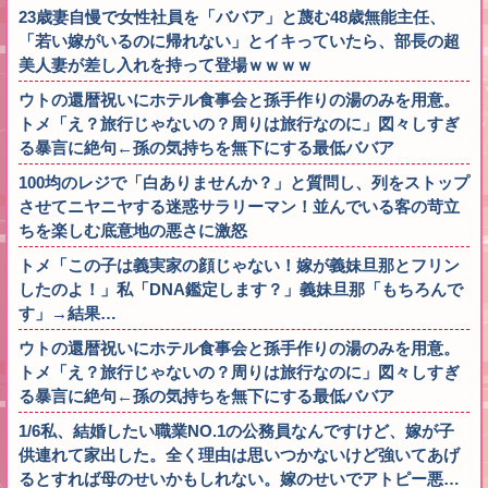
23歳妻自慢で女性社員を「ババア」と蔑む48歳無能主任、
「若い嫁がいるのに帰れない」とイキっていたら、部長の超
美人妻が差し入れを持って登場ｗｗｗｗ
ウトの還暦祝いにホテル食事会と孫手作りの湯のみを用意。
トメ「え？旅行じゃないの？周りは旅行なのに」図々しすぎ
る暴言に絶句←孫の気持ちを無下にする最低ババア
100均のレジで「白ありませんか？」と質問し、列をストップ
させてニヤニヤする迷惑サラリーマン！並んでいる客の苛立
ちを楽しむ底意地の悪さに激怒
トメ「この子は義実家の顔じゃない！嫁が義妹旦那とフリン
したのよ！」私「DNA鑑定します？」義妹旦那「もちろんで
す」→結果…
ウトの還暦祝いにホテル食事会と孫手作りの湯のみを用意。
トメ「え？旅行じゃないの？周りは旅行なのに」図々しすぎ
る暴言に絶句←孫の気持ちを無下にする最低ババア
1/6私、結婚したい職業NO.1の公務員なんですけど、嫁が子
供連れて家出した。全く理由は思いつかないけど強いてあげ
るとすれば母のせいかもしれない。嫁のせいでアトピー悪…