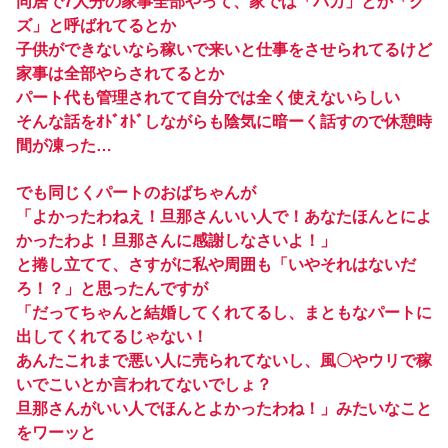
同居で7人分の家事全部やって、家では「バカ」とか「グ
ズ」と呼ばれてるとか
子供ができないなら稼いで来いと仕事をさせられてるけど
家事は全部やらされてるとか
パート代も管理されてて自分では全く使えないらしい
そんな話をｵﾄﾞｵﾄﾞしながらも陰気に暗ーく話すので休憩時
間が凍った…
でも同じくパートのおばちゃんが
「よかったわねえ！旦那さんいい人で！あなたほんとによ
かったわよ！旦那さんに感謝しなさいよ！」
と捲し立てて、さすがに私や周囲も「いやそれはないだ
ろ！？」と思ったんですが
「だってちゃんと結婚してくれてるし、まともなパートに
出してくれてるじゃない！
あんたこれまで悪い人に売られてないし、風〇やウリで稼
いでこいとか言われてないでしょ？
旦那さんがいい人でほんとよかったわね！」みたいなこと
をワーッと