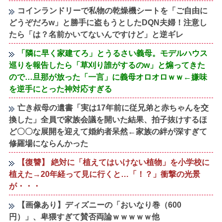
コインランドリーで私物の乾燥機シートを「ご自由に
どうぞだろw」と勝手に盗もうとしたDQN夫婦！注意し
たら「は？名前かいてないんですけど」と逆ギレ
「隣に早く家建てろ」とうるさい義母。モデルハウス
巡りを報告したら「草刈り誰がするのw」と煽ってきた
ので…旦那が放った「一言」に義母オロオロｗｗ←嫌味
を逆手にとった神対応すぎる
亡き叔母の遺書「実は17年前に従兄弟と赤ちゃんを交
換した」全員で家族会議を開いた結果、拍子抜けするほ
ど〇〇な展開を迎えて婚約者呆然←家族の絆が深すぎて
修羅場にならんかった
【復讐】 絶対に「植えてはいけない植物」を小学校に
植えた→20年経って見に行くと…「！？」衝撃の光景
が・・・
【画像あり】ディズニーの「おいなり巻（600
円）」、卑猥すぎて賛否両論ｗｗｗｗｗ他