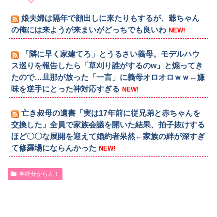
娘夫婦は隔年で顔出しに来たりもするが、爺ちゃん
の俺には来ようが来まいがどっちでも良いわ
NEW!
「隣に早く家建てろ」とうるさい義母。モデルハウ
ス巡りを報告したら「草刈り誰がするのw」と煽ってき
たので…旦那が放った「一言」に義母オロオロｗｗ←嫌
味を逆手にとった神対応すぎる
NEW!
亡き叔母の遺書「実は17年前に従兄弟と赤ちゃんを
交換した」全員で家族会議を開いた結果、拍子抜けする
ほど〇〇な展開を迎えて婚約者呆然←家族の絆が深すぎ
て修羅場にならんかった
NEW!
神経分からん！