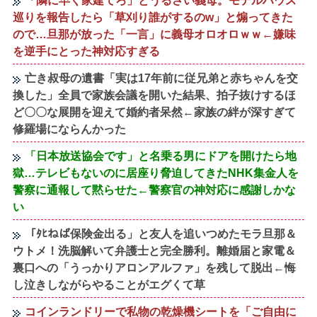
「隣に早く家建てろ」とうるさい義母。モデルハウス
巡りを報告したら「草刈り誰がするのw」と煽ってきた
ので…旦那が放った「一言」に義母オロオロｗｗ←嫌味
を逆手にとった神対応すぎる
亡き叔母の遺書「実は17年前に従兄弟と赤ちゃんを交
換した」全員で家族会議を開いた結果、拍子抜けするほ
ど〇〇な展開を迎えて婚約者呆然←家族の絆が深すぎて
修羅場にならんかった
「日本放送協会です」と名乗る男にドアを開けたら地
獄…テレビもないのに居座り脅迫してきたNHK集金人を
警察に通報して黙らせた←警察官の神対応に感謝しかな
い
「ﾀﾋねば保険金出る」と友人を追いつめたモラ旦那＆
ウトメ！洗脳解いて弁護士と完全勝利。離婚届と家電＆
裏口への「うっかりアロンアルファ」を残して脱出←悔
し泣きしながらやることがエグくて草
コインランドリーで私物の乾燥機シートを「ご自由に