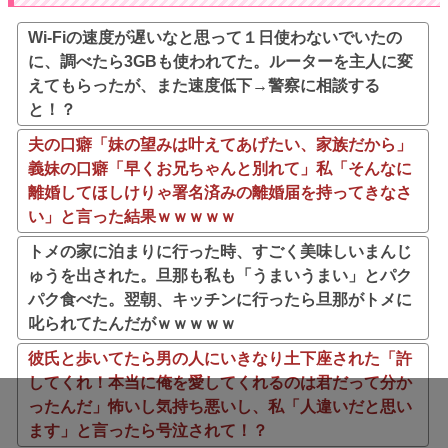
Wi-Fiの速度が遅いなと思って１日使わないでいたの
に、調べたら3GBも使われてた。ルーターを主人に変
えてもらったが、また速度低下→警察に相談する
と！？
夫の口癖「妹の望みは叶えてあげたい、家族だから」
義妹の口癖「早くお兄ちゃんと別れて」私「そんなに
離婚してほしけりゃ署名済みの離婚届を持ってきなさ
い」と言った結果ｗｗｗｗｗ
トメの家に泊まりに行った時、すごく美味しいまんじ
ゅうを出された。旦那も私も「うまいうまい」とパク
パク食べた。翌朝、キッチンに行ったら旦那がトメに
叱られてたんだがｗｗｗｗｗ
彼氏と歩いてたら男の人にいきなり土下座された「許
してくれ！本当に俺を愛してくれるのは君だって分か
ったんだ」怖いし気持ち悪いし、私「人違いだと思い
ます」と言ったら号泣されて！？