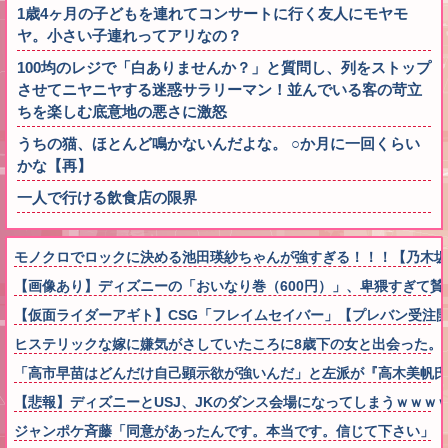
1歳4ヶ月の子どもを連れてコンサートに行く友人にモヤモ
ヤ。小さい子連れってアリなの？
100均のレジで「白ありませんか？」と質問し、列をストップ
させてニヤニヤする迷惑サラリーマン！並んでいる客の苛立
ちを楽しむ底意地の悪さに激怒
うちの猫、ほとんど鳴かないんだよな。 ○か月に一回くらい
かな【再】
一人で行ける飲食店の限界
モノクロでロックに決める池田瑛紗ちゃんが強すぎる！！！【乃木坂
【画像あり】ディズニーの「おいなり巻（600円）」、卑猥すぎて賛
【仮面ライダーアギト】CSG「フレイムセイバー」【プレバン受注
ヒステリックな嫁に嫌気がさしていたころに8歳下の女と出会った。
「高市早苗はどんだけ自己顕示欲が強いんだ」と左派が『高木美帆氏
【悲報】ディズニーとUSJ、JKのダンス会場になってしまうｗｗｗ
ジャンポケ斉藤「同意があったんです。本当です。信じて下さい」 