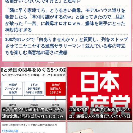
名前かいてないんですけど」と逆ギレ
「隣に早く家建てろ」とうるさい義母。モデルハウス巡りを
報告したら「草刈り誰がするのw」と煽ってきたので…旦那
が放った「一言」に義母オロオロｗｗ←嫌味を逆手にとった
神対応すぎる
100均のレジで「白ありませんか？」と質問し、列をストップ
させてニヤニヤする迷惑サラリーマン！並んでいる客の苛立
ちを楽しむ底意地の悪さに激怒
日本、アメリカ政府にアルゼンチン
共産党信者「募金で共産党を叩くの
通貨危機と同列に語られてしまうw
は、頑張る人を邪魔したいという日
wwwwwもうすでに158円に戻る
本人らしい薄暗い欲望のせい」