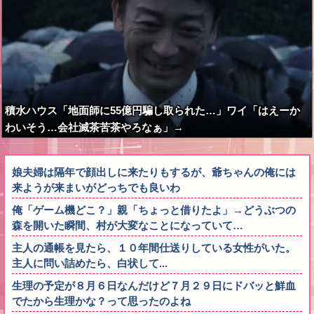
積水ハウス「地面師に55億円騙し取られた…」ワイ「はえーか
わいそう…会社滅茶苦茶やろなぁ」→
娘夫婦は隔年で顔出しに来たりもするが、爺ちゃんの俺には
来ようが来まいがどっちでも良いわ
俺「ゲーム機どこ？」親「ちょっと借りたよ」→どうぶつの
森を開いた瞬間、村が大変なことになっていて…
主人の通帳を見たら、１０年間仕送りしている女性がいた。
主人に問い詰めたら、白状して...
生理の予定が８月６日なんだけど７月２９日にドバッと鮮血
でたから生理かな？って思ったのよね