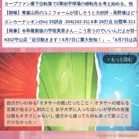
カープファン最下位転落で2軍由宇球場の移転先を考え始める。他
【朗報】青森山田のユニフォームが涼しそうと大好評→高野連はどう
エンカーナシオン(De) 25試合 .304(102-31) 6本 26打点 出塁率.311 O
【画像】令和最新版の宇垣美里さん←こう言うのでいいんだよが目一杯詰まっ
KEIZ守山店「近日動きます！8月7日に重大告知！」→「8月7日は
もっと読む
arrow_forward_ios
Powered by 
GliaStudios