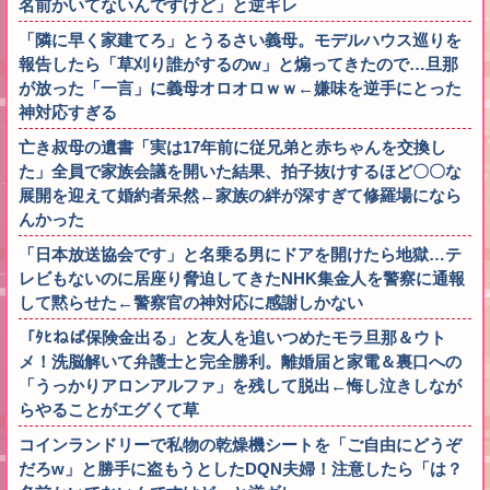
名前かいてないんですけど」と逆ギレ
「隣に早く家建てろ」とうるさい義母。モデルハウス巡りを
報告したら「草刈り誰がするのw」と煽ってきたので…旦那
が放った「一言」に義母オロオロｗｗ←嫌味を逆手にとった
神対応すぎる
亡き叔母の遺書「実は17年前に従兄弟と赤ちゃんを交換し
た」全員で家族会議を開いた結果、拍子抜けするほど〇〇な
展開を迎えて婚約者呆然←家族の絆が深すぎて修羅場になら
んかった
「日本放送協会です」と名乗る男にドアを開けたら地獄…テ
レビもないのに居座り脅迫してきたNHK集金人を警察に通報
して黙らせた←警察官の神対応に感謝しかない
「ﾀﾋねば保険金出る」と友人を追いつめたモラ旦那＆ウト
メ！洗脳解いて弁護士と完全勝利。離婚届と家電＆裏口への
「うっかりアロンアルファ」を残して脱出←悔し泣きしなが
らやることがエグくて草
コインランドリーで私物の乾燥機シートを「ご自由にどうぞ
だろw」と勝手に盗もうとしたDQN夫婦！注意したら「は？