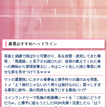
厳選おすすめヘッドライン
容姿と成績で姉ばかり可愛がり、私を放置・差別してきた毒
母→「馬鹿娘」と見下され続けたが、祖母の教えてくれた食
への興味から管理栄養士に→今はニート化した姉と毒母に幸
せな姿を見せつけてるｗｗｗ
ウトの還暦祝いにホテル食事会と孫手作りの湯のみを用意。
トメ「え？旅行じゃないの？周りは旅行なのに」図々しすぎ
る暴言に絶句←孫の気持ちを無下にする最低ババア
コインランドリーで私物の乾燥機シートを「ご自由にどうぞ
だろw」と勝手に盗もうとしたDQN夫婦！注意したら「は？