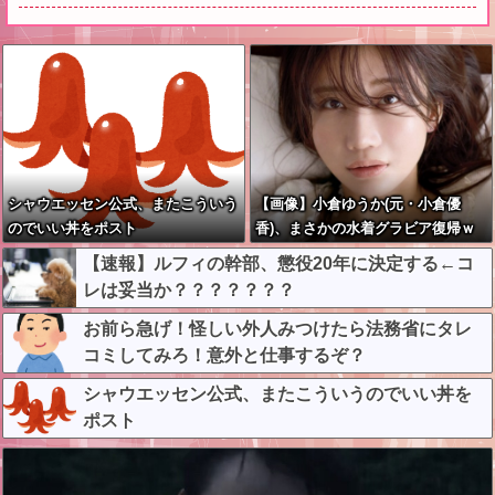
シャウエッセン公式、またこういう
【画像】小倉ゆうか(元・小倉優
のでいい丼をポスト
香)、まさかの水着グラビア復帰ｗ
ｗｗｗｗ
【速報】ルフィの幹部、懲役20年に決定する←コ
レは妥当か？？？？？？？
お前ら急げ！怪しい外人みつけたら法務省にタレ
コミしてみろ！意外と仕事するぞ？
シャウエッセン公式、またこういうのでいい丼を
ポスト