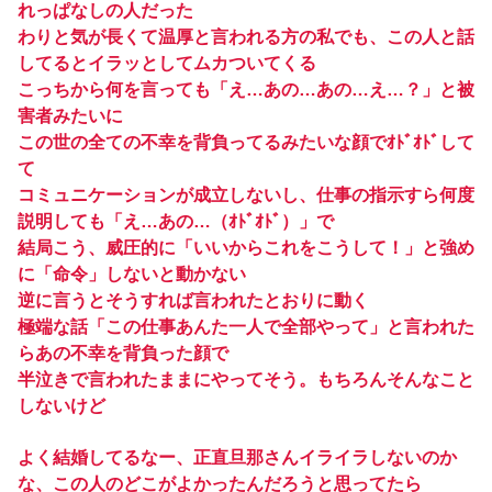
れっぱなしの人だった
わりと気が長くて温厚と言われる方の私でも、この人と話
してるとイラッとしてムカついてくる
こっちから何を言っても「え…あの…あの…え…？」と被
害者みたいに
この世の全ての不幸を背負ってるみたいな顔でｵﾄﾞｵﾄﾞして
て
コミュニケーションが成立しないし、仕事の指示すら何度
説明しても「え…あの…（ｵﾄﾞｵﾄﾞ）」で
結局こう、威圧的に「いいからこれをこうして！」と強め
に「命令」しないと動かない
逆に言うとそうすれば言われたとおりに動く
極端な話「この仕事あんた一人で全部やって」と言われた
らあの不幸を背負った顔で
半泣きで言われたままにやってそう。もちろんそんなこと
しないけど
よく結婚してるなー、正直旦那さんイライラしないのか
な、この人のどこがよかったんだろうと思ってたら