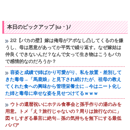
本日のピックアップ |ω・)ﾉ
2/2【バカの壁】嫁は俺母がアポなし凸してくるのを嫌
うし、母は悪意があってか平気で繰り返す。なぜ嫁姑は
仲良くできないんだ？なんで女って生き物はこうもバカ
で感情的なのだろうか？
容姿と成績で姉ばかり可愛がり、私を放置・差別して
きた毒母→「馬鹿娘」と見下され続けたが、祖母の教え
てくれた食への興味から管理栄養士に→今はニート化し
た姉と毒母に幸せな姿を見せつけてるｗｗｗ
ウトの還暦祝いにホテル食事会と孫手作りの湯のみを
用意。トメ「え？旅行じゃないの？周りは旅行なのに」
図々しすぎる暴言に絶句←孫の気持ちを無下にする最低
ババア