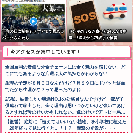
平和の日に黙祷もせずデモで暴れる
ドンキのうなぎ食べた14人が食中
パヨクさんたち
毒…3歳児から75歳まで被害
今アクセスが集中しています！
全国展開の安価な外食チェーンには全く魅力を感じない。ど
こにでもあるような店選ぶ人の気持ちがわからない
生理の予定が８月６日なんだけど７月２９日にドバッと鮮血
でたから生理かな？って思ったのよね
2/6私、結婚したい職業NO.1の公務員なんですけど、嫁が子
供連れて家出した。全く理由は思いつかないけど強いてあげ
るとすれば母のせいかもしれない。嫁のせいでアトピー悪…
【復讐】 絶対に「植えてはいけない植物」を小学校に植えた
→20年経って見に行くと…「！？」衝撃の光景が・・・