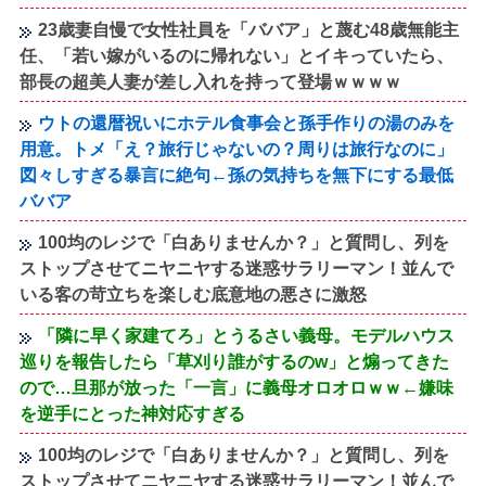
23歳妻自慢で女性社員を「ババア」と蔑む48歳無能主
任、「若い嫁がいるのに帰れない」とイキっていたら、
部長の超美人妻が差し入れを持って登場ｗｗｗｗ
ウトの還暦祝いにホテル食事会と孫手作りの湯のみを
用意。トメ「え？旅行じゃないの？周りは旅行なのに」
図々しすぎる暴言に絶句←孫の気持ちを無下にする最低
ババア
100均のレジで「白ありませんか？」と質問し、列を
ストップさせてニヤニヤする迷惑サラリーマン！並んで
いる客の苛立ちを楽しむ底意地の悪さに激怒
「隣に早く家建てろ」とうるさい義母。モデルハウス
巡りを報告したら「草刈り誰がするのw」と煽ってきた
ので…旦那が放った「一言」に義母オロオロｗｗ←嫌味
を逆手にとった神対応すぎる
100均のレジで「白ありませんか？」と質問し、列を
ストップさせてニヤニヤする迷惑サラリーマン！並んで