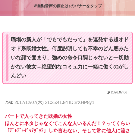
※自動音声の停止は↑のバナーをタップ
M
u
t
e
職場の新人が「でもでもだって」を連発する超オド
オド系既婚女性。何度説明しても不幸のどん底みた
いな顔で固まり、強めの命令口調じゃないと一切動
かない彼女→絶望的なコミュ力に一緒に働くのがし
んどい
2026.07.06
799:
2017/12/07(木) 21:25:41.84 ID:rrXHP8y1
パートで入ってきた既婚の女性
ほんとにネタじゃなくてこんな人いるんだ！？ってくらい
「ﾃﾞﾓﾃﾞﾓﾀﾞｯﾃﾀﾞｯﾃ」しか言わない、そして常に他人に流さ