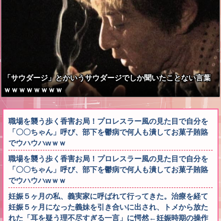
「サウダージ」とかいうサウダージでしか聞いたことない言葉
ｗｗｗｗｗｗｗｗ
職場を襲う歩く香害お局！プロレスラー風の見た目で自分を
「〇〇ちゃん」呼び、部下を鬱病で何人も潰してお菓子賄賂
でウハウハwｗｗ
職場を襲う歩く香害お局！プロレスラー風の見た目で自分を
「〇〇ちゃん」呼び、部下を鬱病で何人も潰してお菓子賄賂
でウハウハwｗｗ
妊娠５ヶ月の私、義実家に呼ばれて行ってきた。治療を経て
妊娠５ヶ月になった義妹を引き合いに出され、トメから放た
れた「耳を疑う理不尽すぎる一言」に愕然←妊娠時期の操作