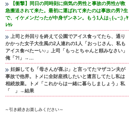
【衝撃】同日の同時刻に病気の男性と事故の男性が救
急搬送されて来た。最初に運ばれて来たのは事故の男?生
で、イケメンだったが中身ザンネン。もう1人は┐(-｡ｰ;)┌ﾔ
ﾚﾔﾚ
上司と外回りを終えて公園でアイス食ってたら、通り
かかった女子大生風の2人連れの1人「おっじさん、私も
アイス食べたーい♪」上司「もっとちゃんと頼みなさい」
俺「?!」→…
妊娠しても「母さんが喜ぶ」と言ってたマザコン夫が
事故で他界。トメに全財産残したいと遺言してたし私は
相続放棄。トメ「これからは一緒に暮らしましょう」私
「 」→結果
～引き続きお楽しみください～