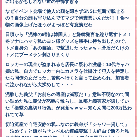
に出るかもしれない世の中怖すぎる
なぜイベント会場で他人の顔を隠さずSNSに無断で載せる
の？自分の顔も写り込んでてマジで胸糞悪いんだが！！食べ
物の画像上げたほうがよっぽど有意義だわ
日頃から「泥棒の9割は韓国人」と嫌韓発言を繰り返すトメ！
冬ソナにハマり私のヨン様グッズを勝手に持ち出したので、
トメ自身の「あの自論」で撃退したったｗｗ←矛盾だらけの
トメにブーメラン刺さりまくり
ロッカーの現金が盗まれるも店長に疑われ激怒！10代キャバ
嬢の私、自力でロッカー内にカメラを仕掛けて犯人を特定し
たら同僚の女だった…警察へ行くと言って止められ、加害者
に泣かれながら大揉めして・・・
泥酔した義父「お前らの遺産は減額だ！」意味不明なので問
い詰めた私に義父が怒鳴り散らし、旦那と義実家が隠してい
た「衝撃の裏切り行為」が発覚ｗｗｗ←知らん間に200万払わ
れてて草
切迫流産で自宅安静の私…なのに義弟が「シャワー貸して」
「泊めて」と嫌がらせレベルの連続突撃！夫経由で断ると私