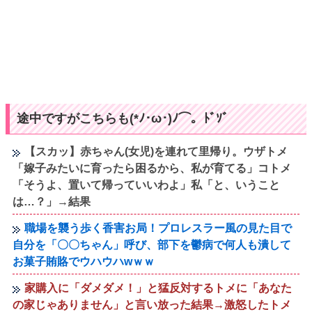
途中ですがこちらも(*ﾉ･ω･)ﾉ⌒。ﾄﾞｿﾞ
【スカッ】赤ちゃん(女児)を連れて里帰り。ウザトメ
「嫁子みたいに育ったら困るから、私が育てる」コトメ
「そうよ、置いて帰っていいわよ」私「と、いうこと
は…？」→結果
職場を襲う歩く香害お局！プロレスラー風の見た目で
自分を「〇〇ちゃん」呼び、部下を鬱病で何人も潰して
お菓子賄賂でウハウハwｗｗ
家購入に「ダメダメ！」と猛反対するトメに「あなた
の家じゃありません」と言い放った結果→激怒したトメ