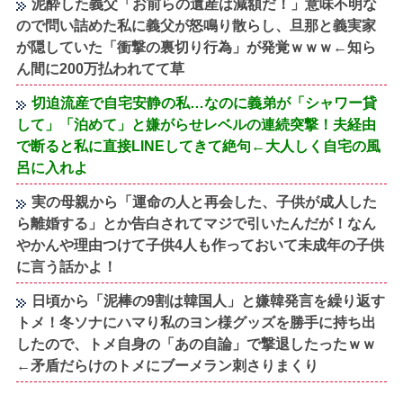
泥酔した義父「お前らの遺産は減額だ！」意味不明な
ので問い詰めた私に義父が怒鳴り散らし、旦那と義実家
が隠していた「衝撃の裏切り行為」が発覚ｗｗｗ←知ら
ん間に200万払われてて草
切迫流産で自宅安静の私…なのに義弟が「シャワー貸
して」「泊めて」と嫌がらせレベルの連続突撃！夫経由
で断ると私に直接LINEしてきて絶句←大人しく自宅の風
呂に入れよ
実の母親から「運命の人と再会した、子供が成人した
ら離婚する」とか告白されてマジで引いたんだが！なん
やかんや理由つけて子供4人も作っておいて未成年の子供
に言う話かよ！
日頃から「泥棒の9割は韓国人」と嫌韓発言を繰り返す
トメ！冬ソナにハマり私のヨン様グッズを勝手に持ち出
したので、トメ自身の「あの自論」で撃退したったｗｗ
←矛盾だらけのトメにブーメラン刺さりまくり