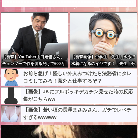
【衝撃】YouTuber山口達也さん、
【衝撃画像】中学生「先生！水泳で
チェンソーで竹を切るだけで600万
水着になるのイヤです！」先生「分
再生を突破してしまう←正直、こう
かった」→結果まさかの『こう』な
お前ら急げ！怪しい外人みつけたら法務省にタレ
言うのでいいんだよなw w w w w w
ってしまうw w w w w w w
コミしてみろ！意外と仕事するぞ？
w w
【画像】JKにフルボッキデカチン見せた時の反応
集がこちらww
【画像】若い頃の長澤まさみさん、ガチでレベチ
すぎるwwwww