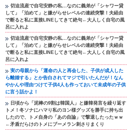
切迫流産で自宅安静の私…なのに義弟が「シャワー貸
して」「泊めて」と嫌がらせレベルの連続突撃！夫経由
で断ると私に直接LINEしてきて絶句←大人しく自宅の風
呂に入れよ
切迫流産で自宅安静の私…なのに義弟が「シャワー貸
して」「泊めて」と嫌がらせレベルの連続突撃！夫経由
で断ると私に直接LINEしてきて絶句←大人しく自宅の風
呂に入れよ
実の母親から「運命の人と再会した、子供が成人した
ら離婚する」とか告白されてマジで引いたんだが！なん
やかんや理由つけて子供4人も作っておいて未成年の子供
に言う話かよ！
日頃から「泥棒の9割は韓国人」と嫌韓発言を繰り返す
トメ！冬ソナにハマり私のヨン様グッズを勝手に持ち出
したので、トメ自身の「あの自論」で撃退したったｗｗ
←矛盾だらけのトメにブーメラン刺さりまくり