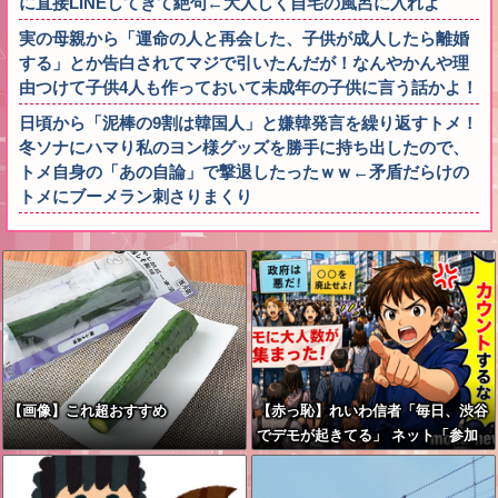
に直接LINEしてきて絶句←大人しく自宅の風呂に入れよ
実の母親から「運命の人と再会した、子供が成人したら離婚
する」とか告白されてマジで引いたんだが！なんやかんや理
由つけて子供4人も作っておいて未成年の子供に言う話かよ！
日頃から「泥棒の9割は韓国人」と嫌韓発言を繰り返すトメ！
冬ソナにハマり私のヨン様グッズを勝手に持ち出したので、
トメ自身の「あの自論」で撃退したったｗｗ←矛盾だらけの
トメにブーメラン刺さりまくり
【画像】これ超おすすめ
【赤っ恥】れいわ信者「毎日、渋谷
でデモが起きてる」 ネット「参加
者の少なさを隠すために通行人に混
じってるのリプ欄でバラされてて