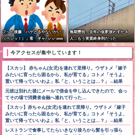
草」
フット後藤「ハゲとるやないかい！
無期懲役、去年の仮釈放わずか４
（ペシッ！）」客「ギャハハハww
人…もう実質終身刑だった
wwww」←何が面白いの？
今アクセスが集中しています！
【スカッ】 赤ちゃん(女児)を連れて里帰り。ウザトメ「嫁子
みたいに育ったら困るから、私が育てる」コトメ「そうよ、
置いて帰っていいわよ」私「と、いうことは…？」→結果
元彼は別れた後にメールで借金を申し込んできたので、会っ
てその場で消費者金融へ連れて行った…
【スカッ】赤ちゃん(女児)を連れて里帰り。ウザトメ「嫁子
みたいに育ったら困るから、私が育てる」コトメ「そうよ、
置いて帰っていいわよ」私「と、いうことは…？」→結果
レストランで食事してたらいきなり後ろから髪を引っ張ら