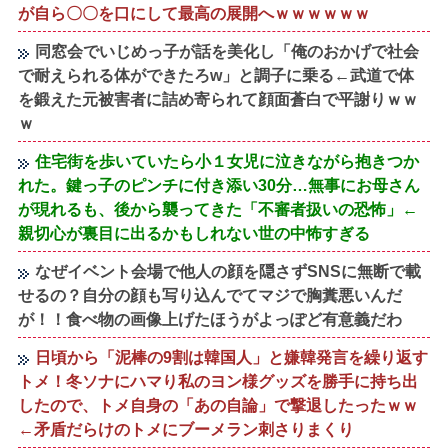
が自ら〇〇を口にして最高の展開へｗｗｗｗｗｗ
同窓会でいじめっ子が話を美化し「俺のおかげで社会
で耐えられる体ができたろw」と調子に乗る←武道で体
を鍛えた元被害者に詰め寄られて顔面蒼白で平謝りｗｗ
ｗ
住宅街を歩いていたら小１女児に泣きながら抱きつか
れた。鍵っ子のピンチに付き添い30分…無事にお母さん
が現れるも、後から襲ってきた「不審者扱いの恐怖」←
親切心が裏目に出るかもしれない世の中怖すぎる
なぜイベント会場で他人の顔を隠さずSNSに無断で載
せるの？自分の顔も写り込んでてマジで胸糞悪いんだ
が！！食べ物の画像上げたほうがよっぽど有意義だわ
日頃から「泥棒の9割は韓国人」と嫌韓発言を繰り返す
トメ！冬ソナにハマり私のヨン様グッズを勝手に持ち出
したので、トメ自身の「あの自論」で撃退したったｗｗ
←矛盾だらけのトメにブーメラン刺さりまくり