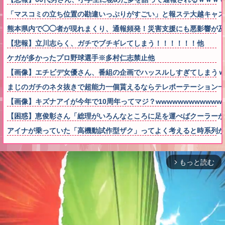
「マスコミの立ち位置の勘違いっぷりがすごい」と報ステ大越キャス
熊本県内で◯◯者が現れまくり、通報頻発！災害支援にも悪影響が及
【悲報】立川志らく、ガチでブチギレてしまう！！！！！！他
ケガが多かったプロ野球選手※多村仁志禁止他
【画像】エチビデ女優さん、番組の企画でハッスルしすぎてしまうｗ
まじのガチのネタ抜きで超能力一個貰えるならテレポーテーション一
【画像】キズナアイが今年で10周年ってマジ？wwwwwwwwwwww
【困惑】恵俊彰さん「総理がいろんなところに足を運べばクーラー
アイナが乗っていた「高機動試作型ザク」ってよく考えると時系列が
もっと読む
arrow_forward_ios