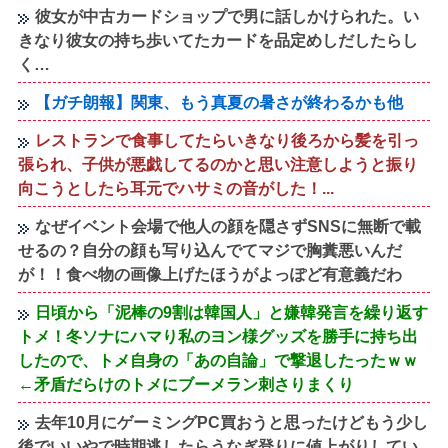
彼女が中古カードショップで男に話しかけられた。い
きなり彼女の持ち歩いてたカードを品定めしだしたらし
く…
【ガチ朗報】関東、もう真夏の暑さが終わるかも他
レストランで食事してたらいきなり後ろから髪を引っ
張られ、子供が悪戯してるのかと思い注意しようと振り
向こうとしたら耳元でハサミの音がした！...
なぜイベント会場で他人の顔を隠さずSNSに無断で載
せるの？自分の顔も写り込んでてマジで胸糞悪いんだ
が！！食べ物の画像上げたほうがよっぽど有意義だわ
日頃から「泥棒の9割は韓国人」と嫌韓発言を繰り返す
トメ！冬ソナにハマり私のヨン様グッズを勝手に持ち出
したので、トメ自身の「あの自論」で撃退したったｗｗ
←矛盾だらけのトメにブーメラン刺さりまくり
去年10月にゲーミングPC買おうと思ったけどもう少し
後でいいやで時期逃したらうなぎ登りに値上がりしてい