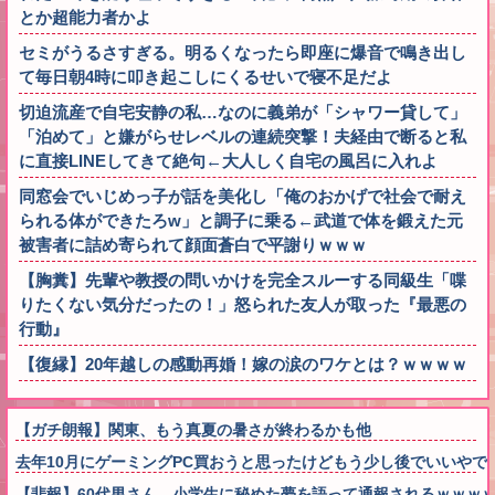
とか超能力者かよ
セミがうるさすぎる。明るくなったら即座に爆音で鳴き出し
て毎日朝4時に叩き起こしにくるせいで寝不足だよ
切迫流産で自宅安静の私…なのに義弟が「シャワー貸して」
「泊めて」と嫌がらせレベルの連続突撃！夫経由で断ると私
に直接LINEしてきて絶句←大人しく自宅の風呂に入れよ
同窓会でいじめっ子が話を美化し「俺のおかげで社会で耐え
られる体ができたろw」と調子に乗る←武道で体を鍛えた元
被害者に詰め寄られて顔面蒼白で平謝りｗｗｗ
【胸糞】先輩や教授の問いかけを完全スルーする同級生「喋
りたくない気分だったの！」怒られた友人が取った『最悪の
行動』
【復縁】20年越しの感動再婚！嫁の涙のワケとは？ｗｗｗｗ
【ガチ朗報】関東、もう真夏の暑さが終わるかも他
去年10月にゲーミングPC買おうと思ったけどもう少し後でいいや
【悲報】60代男さん、小学生に秘めた夢を語って通報されるｗｗｗ