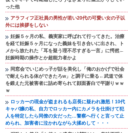
った他
アラフィフ正社員の男性が若い20代の可愛い女の子以
外には挨拶をしない
妊娠５ヶ月の私、義実家に呼ばれて行ってきた。治療
を経て妊娠５ヶ月になった義妹を引き合いに出され、ト
メから放たれた「耳を疑う理不尽すぎる一言」に愕然←
妊娠時期の操作とか超能力者かよ
同窓会でいじめっ子が話を美化し「俺のおかげで社会
で耐えられる体ができたろw」と調子に乗る←武道で体
を鍛えた元被害者に詰め寄られて顔面蒼白で平謝りｗｗ
ｗ
ロッカーの現金が盗まれるも店長に疑われ激怒！10代
キャバ嬢の私、自力でロッカー内にカメラを仕掛けて犯
人を特定したら同僚の女だった…警察へ行くと言って止
められ、加害者に泣かれながら大揉めして・・・