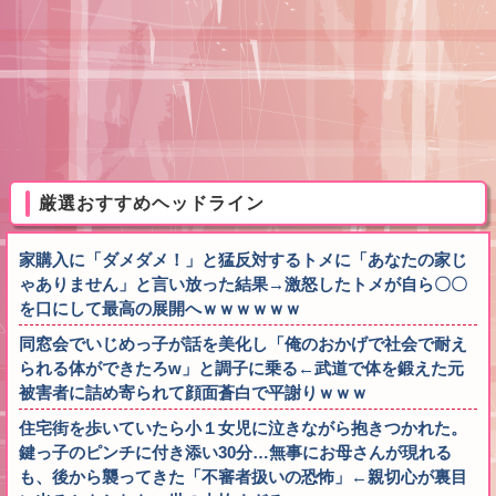
厳選おすすめヘッドライン
家購入に「ダメダメ！」と猛反対するトメに「あなたの家じ
ゃありません」と言い放った結果→激怒したトメが自ら〇〇
を口にして最高の展開へｗｗｗｗｗｗ
同窓会でいじめっ子が話を美化し「俺のおかげで社会で耐え
られる体ができたろw」と調子に乗る←武道で体を鍛えた元
被害者に詰め寄られて顔面蒼白で平謝りｗｗｗ
住宅街を歩いていたら小１女児に泣きながら抱きつかれた。
鍵っ子のピンチに付き添い30分…無事にお母さんが現れる
も、後から襲ってきた「不審者扱いの恐怖」←親切心が裏目