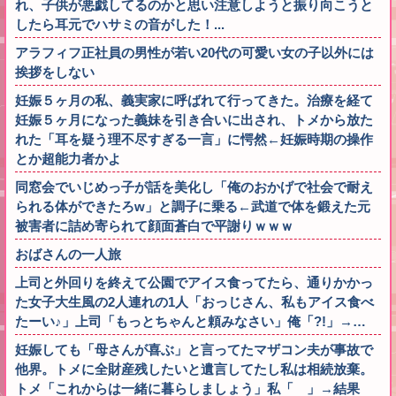
れ、子供が悪戯してるのかと思い注意しようと振り向こうと
したら耳元でハサミの音がした！...
アラフィフ正社員の男性が若い20代の可愛い女の子以外には
挨拶をしない
妊娠５ヶ月の私、義実家に呼ばれて行ってきた。治療を経て
妊娠５ヶ月になった義妹を引き合いに出され、トメから放た
れた「耳を疑う理不尽すぎる一言」に愕然←妊娠時期の操作
とか超能力者かよ
同窓会でいじめっ子が話を美化し「俺のおかげで社会で耐え
られる体ができたろw」と調子に乗る←武道で体を鍛えた元
被害者に詰め寄られて顔面蒼白で平謝りｗｗｗ
おばさんの一人旅
上司と外回りを終えて公園でアイス食ってたら、通りかかっ
た女子大生風の2人連れの1人「おっじさん、私もアイス食べ
たーい♪」上司「もっとちゃんと頼みなさい」俺「?!」→…
妊娠しても「母さんが喜ぶ」と言ってたマザコン夫が事故で
他界。トメに全財産残したいと遺言してたし私は相続放棄。
トメ「これからは一緒に暮らしましょう」私「 」→結果