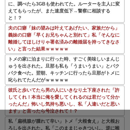
に、調べたら3GBも使われてた。ルーターを主人に変
えてもらったが、また速度低下→警察に相談する
と！？
夫の口癖「妹の望みは叶えてあげたい、家族だから」
義妹の口癖「早くお兄ちゃんと別れて」私「そんなに
離婚してほしけりゃ署名済みの離婚届を持ってきなさ
い」と言った結果ｗｗｗｗｗ
トメの家に泊まりに行った時、すごく美味しいまんじ
ゅうを出された。旦那も私も「うまいうまい」とパク
パク食べた。翌朝、キッチンに行ったら旦那がトメに
叱られてたんだがｗｗｗｗｗ
彼氏と歩いてたら男の人にいきなり土下座された「許
してくれ！本当に俺を愛してくれるのは君だって分か
ったんだ」怖いし気持ち悪いし、私「人違いだと思い
ます」と言ったら号泣されて！？
私「扁桃腺が腫れて辛い」トメ「大根食え」と大根お
ろしを出された。私「このままじゃきついし、逆に喉