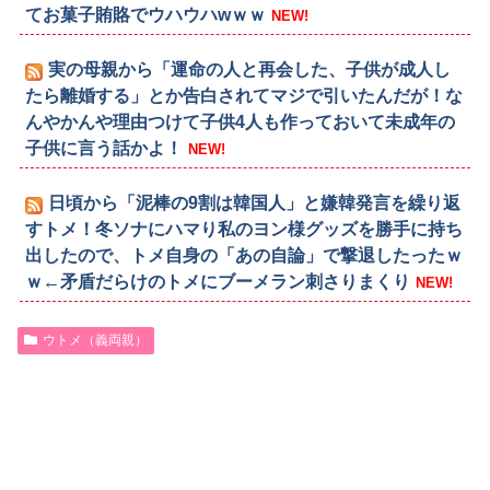
てお菓子賄賂でウハウハwｗｗ
NEW!
実の母親から「運命の人と再会した、子供が成人し
たら離婚する」とか告白されてマジで引いたんだが！な
んやかんや理由つけて子供4人も作っておいて未成年の
子供に言う話かよ！
NEW!
日頃から「泥棒の9割は韓国人」と嫌韓発言を繰り返
すトメ！冬ソナにハマり私のヨン様グッズを勝手に持ち
出したので、トメ自身の「あの自論」で撃退したったｗ
ｗ←矛盾だらけのトメにブーメラン刺さりまくり
NEW!
ウトメ（義両親）