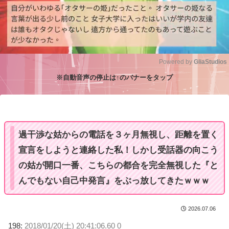
Powered by 
GliaStudios
※自動音声の停止は↑のバナーをタップ
M
u
t
e
過干渉な姑からの電話を３ヶ月無視し、距離を置く
宣言をしようと連絡した私！しかし受話器の向こう
の姑が開口一番、こちらの都合を完全無視した『と
んでもない自己中発言』をぶっ放してきたｗｗｗ
2026.07.06
198:
2018/01/20(土) 20:41:06.60 0