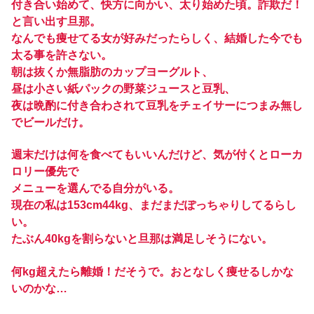
付き合い始めて、快方に向かい、太り始めた頃。詐欺だ！
と言い出す旦那。
なんでも痩せてる女が好みだったらしく、結婚した今でも
太る事を許さない。
朝は抜くか無脂肪のカップヨーグルト、
昼は小さい紙パックの野菜ジュースと豆乳、
夜は晩酌に付き合わされて豆乳をチェイサーにつまみ無し
でビールだけ。
週末だけは何を食べてもいいんだけど、気が付くとローカ
ロリー優先で
メニューを選んでる自分がいる。
現在の私は153cm44kg、まだまだぽっちゃりしてるらし
い。
たぶん40kgを割らないと旦那は満足しそうにない。
何kg超えたら離婚！だそうで。おとなしく痩せるしかな
いのかな…