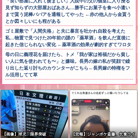
「良い部屋に入れて羨ましい」入院中の父の個室に入り浸る
見ず知らずの大部屋おばあさん…勝手にお菓子を食べ小遣い
まで貰う泥棒ババアを通報してやった ←赤の他人から金貰う
とか図々しいにも程がある
ゴミ屋敷で「人間失格」と夫に暴言を吐かれ自殺を考えた
私…物置で見つけた20年前の謎の「薬草酒」を飲んだ直後に
起きた信じられない変化 ←薬草酒の効果が劇的すぎてワロタ
母の日に義理花を届けたら、トメ「我が家は裕福だから貧し
い人に気を使われても〜」と嫌味。長男の嫁の私が笑顔で繰
り出した返り討ちのカウンターがこちら←長男嫁の特権をフ
ル活用してて草
【画像】球児、限界突破
【悲報】ジャンポケ斎藤、乞食ライ