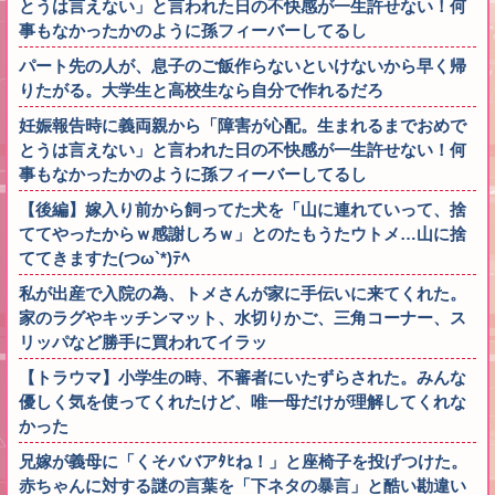
とうは言えない」と言われた日の不快感が一生許せない！何
事もなかったかのように孫フィーバーしてるし
パート先の人が、息子のご飯作らないといけないから早く帰
りたがる。大学生と高校生なら自分で作れるだろ
妊娠報告時に義両親から「障害が心配。生まれるまでおめで
とうは言えない」と言われた日の不快感が一生許せない！何
事もなかったかのように孫フィーバーしてるし
【後編】嫁入り前から飼ってた犬を「山に連れていって、捨
ててやったからｗ感謝しろｗ」とのたもうたウトメ…山に捨
ててきますた(つω`*)ﾃﾍ
私が出産で入院の為、トメさんが家に手伝いに来てくれた。
家のラグやキッチンマット、水切りかご、三角コーナー、ス
リッパなど勝手に買われてイラッ
【トラウマ】小学生の時、不審者にいたずらされた。みんな
優しく気を使ってくれたけど、唯一母だけが理解してくれな
かった
兄嫁が義母に「くそババアﾀﾋね！」と座椅子を投げつけた。
赤ちゃんに対する謎の言葉を「下ネタの暴言」と酷い勘違い