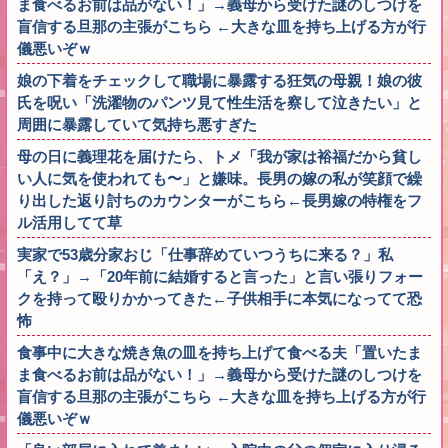
ま食べるお前は品がない！」→義母から受けた謎のしつけを
盲信する旦那の主張がこちら ←大きな皿を持ち上げる方が行
儀悪いぞｗ
娘の下着をチェックして職場に暴露する狂気の母親！娘の彼
氏を呪い「洗濯物のパンツ見て性生活を察して泣きたい」と
周囲に暴露していて気持ち悪すぎた
母の日に義理花を届けたら、トメ「我が家は裕福だから貧し
い人に気を使われても〜」と嫌味。長男の嫁の私が笑顔で繰
り出した返り討ちのカウンターがこちら←長男嫁の特権をフ
ル活用してて草
実家で53歳分家おじ「仕事辞めていつうちに来る？」私
「え？」→「20年前に結婚すると言った」と言い張りフォー
クを持って殴りかかってきた←子供相手に本気になってて恐
怖
食事中に大きな焼き魚の皿を持ち上げて食べる夫「置いたま
ま食べるお前は品がない！」→義母から受けた謎のしつけを
盲信する旦那の主張がこちら ←大きな皿を持ち上げる方が行
儀悪いぞｗ