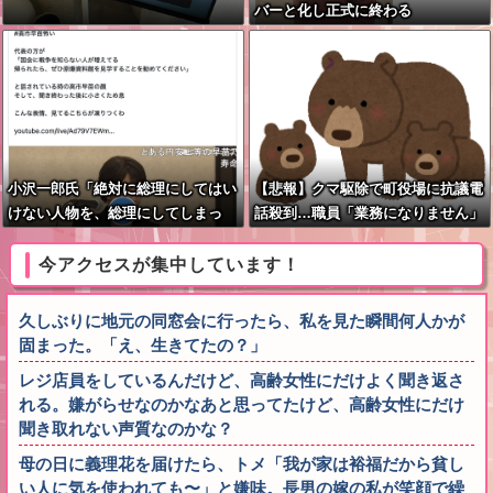
バーと化し正式に終わる
小沢一郎氏「絶対に総理にしてはい
【悲報】クマ駆除で町役場に抗議電
けない人物を、総理にしてしまっ
話殺到…職員「業務になりません」
た。もはや取り返しがつかない」
今アクセスが集中しています！
久しぶりに地元の同窓会に行ったら、私を見た瞬間何人かが
固まった。「え、生きてたの？」
レジ店員をしているんだけど、高齢女性にだけよく聞き返さ
れる。嫌がらせなのかなあと思ってたけど、高齢女性にだけ
聞き取れない声質なのかな？
母の日に義理花を届けたら、トメ「我が家は裕福だから貧し
い人に気を使われても〜」と嫌味。長男の嫁の私が笑顔で繰