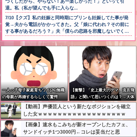
つくしたから、やらない！あー楽しかった！」といって引
退。私（私が望んでも手に入らな...
7/10【クズ】私の妊娠と同時期にプリンも妊娠してた事が発
覚→夫から電話がかかってきた。父「娘に代われ？その前に
する事があるだろう？」夫「僕らの恋路を邪魔しないでく…
一人っ子母子家庭育ちワイ(26)無職
【衝撃】「史上最大のデマ、流言飛
の母親が再婚するらしくて驚愕
語」と聞いて思いつくのは？→大体
一致する件w w w w w w w
【動画】声優芸人という新たなポジションを確立
した女ｗｗｗｗｗｗｗｗｗｗｗｗｗｗｗｗｗｗ
【画像】速水もこみちが新オープンしたカフェ、
サンドイッチ1つ3000円←コレは妥当だと思