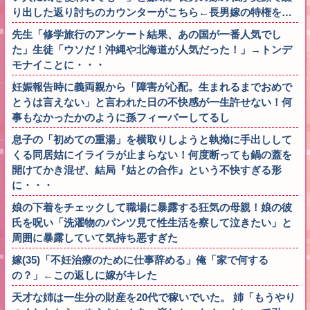
り出した返り討ちのカウンターがこちら←長男嫁の特権を…
先生「修学旅行のアンケート結果、あの国が一番人気でし
た」生徒「ウソだ！沖縄や北海道が人気だった！」→トンデ
モナイことに・・・
妊娠報告時に義両親から「障害が心配。生まれるまでおめで
とうは言えない」と言われた日の不快感が一生許せない！何
事もなかったかのように孫フィーバーしてるし
息子の「初めての重湯」を横取りしようと執拗に手出しして
くる同居姑にイライラが止まらない！何度断っても鍋の蓋を
開けてかき混ぜ、結局『姑との合作』という不快すぎる形
に・・・
娘の下着をチェックして職場に暴露する狂気の母親！娘の彼
氏を呪い「洗濯物のパンツ見て性生活を察して泣きたい」と
周囲に暴露していて気持ち悪すぎた
嫁(35)「不妊治療のために仕事辞める」俺「家で何する
の？」←この返しに嫁がキレた
天才な姉は一生分の財産を20代で稼いでいた。 姉「もうやり