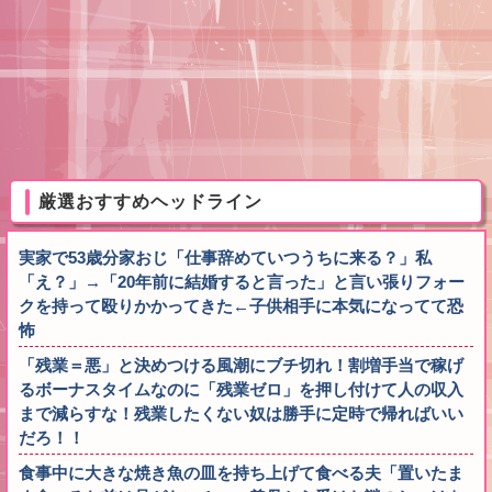
厳選おすすめヘッドライン
実家で53歳分家おじ「仕事辞めていつうちに来る？」私
「え？」→「20年前に結婚すると言った」と言い張りフォー
クを持って殴りかかってきた←子供相手に本気になってて恐
怖
「残業＝悪」と決めつける風潮にブチ切れ！割増手当で稼げ
るボーナスタイムなのに「残業ゼロ」を押し付けて人の収入
まで減らすな！残業したくない奴は勝手に定時で帰ればいい
だろ！！
食事中に大きな焼き魚の皿を持ち上げて食べる夫「置いたま