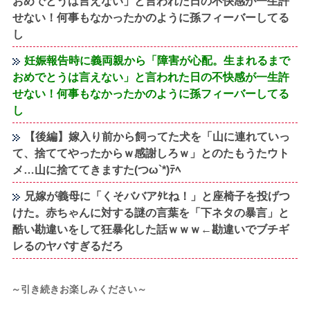
おめでとうは言えない」と言われた日の不快感が一生許
せない！何事もなかったかのように孫フィーバーしてる
し
妊娠報告時に義両親から「障害が心配。生まれるまで
おめでとうは言えない」と言われた日の不快感が一生許
せない！何事もなかったかのように孫フィーバーしてる
し
【後編】嫁入り前から飼ってた犬を「山に連れていっ
て、捨ててやったからｗ感謝しろｗ」とのたもうたウト
メ…山に捨ててきますた(つω`*)ﾃﾍ
兄嫁が義母に「くそババアﾀﾋね！」と座椅子を投げつ
けた。赤ちゃんに対する謎の言葉を「下ネタの暴言」と
酷い勘違いをして狂暴化した話ｗｗｗ←勘違いでブチギ
レるのヤバすぎるだろ
～引き続きお楽しみください～