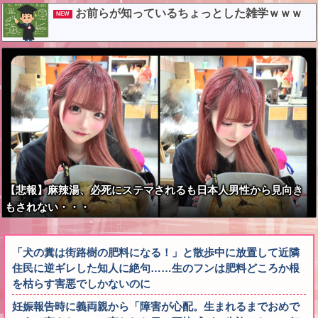
う？？？？？？
お前らが知っているちょっとした雑学ｗｗｗ
NEW
【悲報】麻辣湯、必死にステマされるも日本人男性から見向き
もされない・・・
「犬の糞は街路樹の肥料になる！」と散歩中に放置して近隣
住民に逆ギレした知人に絶句……生のフンは肥料どころか根
を枯らす害悪でしかないのに
妊娠報告時に義両親から「障害が心配。生まれるまでおめで