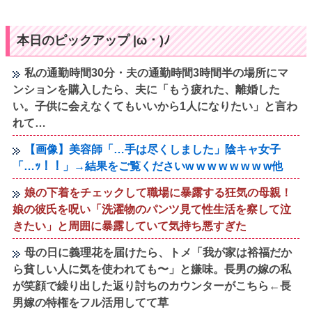
本日のピックアップ |ω・)ﾉ
私の通勤時間30分・夫の通勤時間3時間半の場所にマ
ンションを購入したら、夫に「もう疲れた、離婚した
い。子供に会えなくてもいいから1人になりたい」と言わ
れて…
【画像】美容師「…手は尽くしました」陰キャ女子
「…ｯ！！」→結果をご覧くださいw w w w w w w w他
娘の下着をチェックして職場に暴露する狂気の母親！
娘の彼氏を呪い「洗濯物のパンツ見て性生活を察して泣
きたい」と周囲に暴露していて気持ち悪すぎた
母の日に義理花を届けたら、トメ「我が家は裕福だか
ら貧しい人に気を使われても〜」と嫌味。長男の嫁の私
が笑顔で繰り出した返り討ちのカウンターがこちら←長
男嫁の特権をフル活用してて草