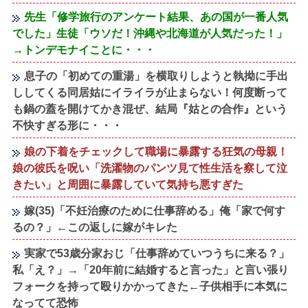
先生「修学旅行のアンケート結果、あの国が一番人気
でした」生徒「ウソだ！沖縄や北海道が人気だった！」
→トンデモナイことに・・・
息子の「初めての重湯」を横取りしようと執拗に手出
ししてくる同居姑にイライラが止まらない！何度断って
も鍋の蓋を開けてかき混ぜ、結局『姑との合作』という
不快すぎる形に・・・
娘の下着をチェックして職場に暴露する狂気の母親！
娘の彼氏を呪い「洗濯物のパンツ見て性生活を察して泣
きたい」と周囲に暴露していて気持ち悪すぎた
嫁(35)「不妊治療のために仕事辞める」俺「家で何す
るの？」←この返しに嫁がキレた
実家で53歳分家おじ「仕事辞めていつうちに来る？」
私「え？」→「20年前に結婚すると言った」と言い張り
フォークを持って殴りかかってきた←子供相手に本気に
なってて恐怖