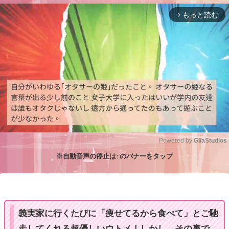
もっと読む
arrow_forward_ios
Powered by 
GliaStudios
※自動音声の停止は↑のバナーをタップ
M
u
t
e
義実家に行くたびに「痩せてるから食べて」とご馳
走してくれる超優しいウトメ！しかし、その裏で