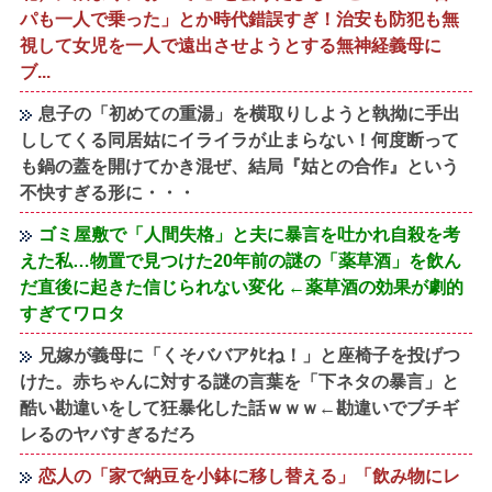
パも一人で乗った」とか時代錯誤すぎ！治安も防犯も無
視して女児を一人で遠出させようとする無神経義母に
ブ...
息子の「初めての重湯」を横取りしようと執拗に手出
ししてくる同居姑にイライラが止まらない！何度断って
も鍋の蓋を開けてかき混ぜ、結局『姑との合作』という
不快すぎる形に・・・
ゴミ屋敷で「人間失格」と夫に暴言を吐かれ自殺を考
えた私…物置で見つけた20年前の謎の「薬草酒」を飲ん
だ直後に起きた信じられない変化 ←薬草酒の効果が劇的
すぎてワロタ
兄嫁が義母に「くそババアﾀﾋね！」と座椅子を投げつ
けた。赤ちゃんに対する謎の言葉を「下ネタの暴言」と
酷い勘違いをして狂暴化した話ｗｗｗ←勘違いでブチギ
レるのヤバすぎるだろ
恋人の「家で納豆を小鉢に移し替える」「飲み物にレ