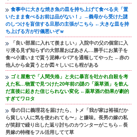
食事中に大きな焼き魚の皿を持ち上げて食べる夫「置
いたまま食べるお前は品がない！」→義母から受けた謎
のしつけを盲信する旦那の主張がこちら ←大きな皿を持
ち上げる方が行儀悪いぞｗ
「良い部屋に入れて羨ましい」入院中の父の個室に入
り浸る見ず知らずの大部屋おばあさん…勝手にお菓子を
食べ小遣いまで貰う泥棒ババアを通報してやった ←赤の
他人から金貰うとか図々しいにも程がある
ゴミ屋敷で「人間失格」と夫に暴言を吐かれ自殺を考
えた私…物置で見つけた20年前の謎の「薬草酒」を飲ん
だ直後に起きた信じられない変化 ←薬草酒の効果が劇的
すぎてワロタ
母の日に義理花を届けたら、トメ「我が家は裕福だか
ら貧しい人に気を使われても〜」と嫌味。長男の嫁の私
が笑顔で繰り出した返り討ちのカウンターがこちら←長
男嫁の特権をフル活用してて草