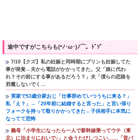
途中ですがこちらも(*ﾉ･ω･)ﾉ⌒。ﾄﾞｿﾞ
7/10【クズ】私の妊娠と同時期にプリンも妊娠してた
事が発覚→夫から電話がかかってきた。父「娘に代わ
れ？その前にする事があるだろう？」夫「僕らの恋路を
邪魔しないでく…
実家で53歳分家おじ「仕事辞めていつうちに来る？」
私「え？」→「20年前に結婚すると言った」と言い張り
フォークを持って殴りかかってきた←子供相手に本気に
なってて恐怖
義母「小学生になったら一人で新幹線乗ってウチ（東
北）に泊まりにおいで♪」と会うたびしつこい……「昔パ