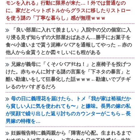
モンを入れる」行動に限界が来た…！外では普通なの
に、家だとペットボトルからグラスに移したりストロー
を使う謎の「丁寧な暮らし」感が無理ｗｗｗ
「良い部屋に入れて羨ましい」入院中の父の個室に入
り浸る見ず知らずの大部屋おばあさん…勝手にお菓子を
食べ小遣いまで貰う泥棒ババアを通報してやった ←赤の
他人から金貰うとか図々しいにも程がある
兄嫁が義母に「くそババアﾀﾋね！」と座椅子を投げつ
けた。赤ちゃんに対する謎の言葉を「下ネタの暴言」と
酷い勘違いをして狂暴化した話ｗｗｗ←勘違いでブチギ
レるのヤバすぎるだろ
母の日に義理花を届けたら、トメ「我が家は裕福だか
ら貧しい人に気を使われても〜」と嫌味。長男の嫁の私
が笑顔で繰り出した返り討ちのカウンターがこちら←長
男嫁の特権を…
妊娠報告時に義両親から「障害が心配。生まれるまで