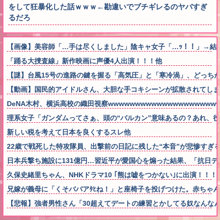
をして狂暴化した話ｗｗｗ←勘違いでブチギレるのヤバすぎ
るだろ
【画像】美容師「…手は尽くしました」陰キャ女子「…ｯ！！」→結果をご覧
「踊る大捜査線」新作映画に声優4人出演！！！他
【謎】台風15号の進路の鍵を握る「高気圧」と「寒冷渦」、どっち
【動画】国民的アイドルさん、大胆な手コキシーンが拡散されてしま
DeNA木村、横浜高校の織田視察wwwwwwwwwwwwwwwwwwww
理系女子「ガンダムってさぁ、頭の“バルカン”意味あるの？あれ、
新しい税を考えて日本を良くするスレ他
22歳で戦死した特攻隊員、出撃前の日記に残した“本音”が悲惨すぎ
日本兵撃ち施設に131億円…習近平が愛国心を煽った結果、「抗日テ
久保史緒里ちゃん、NHKドラマ10 ｢熊は嘘をつかない｣に出演！！！
兄嫁が義母に「くそババアﾀﾋね！」と座椅子を投げつけた。赤ちゃ
【悲報】強者男性さん「30超えてデートの練習とかしてる奴なんなん