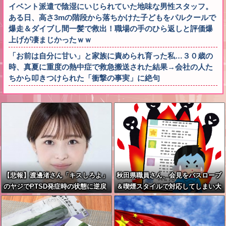
イベント派遣で陰湿にいじられていた地味な男性スタッフ。
ある日、高さ3mの階段から落ちかけた子どもをパルクールで
爆走＆ダイブし間一髪で救出！職場の手のひら返しと評価爆
上げが凄まじかったｗｗ
「お前は自分に甘い」と家族に責められ育った私…３０歳の
時、真夏に重度の熱中症で救急搬送された結果→会社の人た
ちから叩きつけられた「衝撃の事実」に絶句
【悲報】渡邊渚さん「キスしろよ」
秋田県職員さん、会見をバスローブ
のヤジでPTSD発症時の状態に逆戻
＆喫煙スタイルで対応してしまい大
り
炎上ｗ