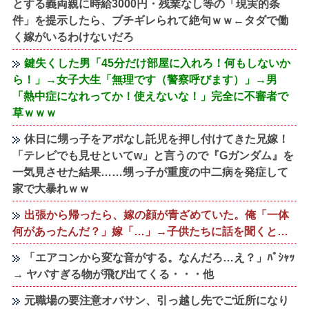
とする義両親に時給3000円・残業なし等の「現実的条
件」を提示したら、ブチギレられて絶句ｗｗ←タダで働
く嫁がいるわけないだろ
鍵失くした男「45分だけ部屋に入れろ！何もしないか
ら！」→女子大生「無理です（警察呼びます）」→男
「熱中症になれってか！使えないな！」完全に不審者で
草ｗｗｗ
休日に甥っ子をアポなし託児を押し付けてきた兄嫁！
「テレビでも見せといてw」と言うので『Gガンダム』を
一気見させた結果……甥っ子が重度の中二病を発症して
家で大暴れｗｗ
出張から帰ったら、嫁の顔が青ざめていた。俺「一体
何があったんだ？」嫁「…」→子供たちに話を聞くと…
「エアコンから変な音がする。なんだろ…え？」ﾊﾟｼｬｯ
→ ヤバすぎる物が飛び出てくる・・・他
元職場の要注意オバサン、引っ越し先でご近所になり