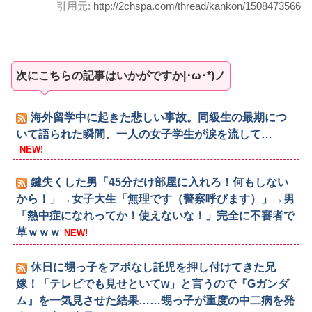
引用元:
http://2chspa.com/thread/kankon/1508473566
次にこちらの記事はいかがですか|･ω･*)ノ
海外留学中に起きた悲しい事故。同級生の最期につ
いて語られた瞬間、一人の女子学生が涙を流して…
NEW!
鍵失くした男「45分だけ部屋に入れろ！何もしない
から！」→女子大生「無理です（警察呼びます）」→男
「熱中症になれってか！使えないな！」完全に不審者で
草ｗｗｗ
NEW!
休日に甥っ子をアポなし託児を押し付けてきた兄
嫁！「テレビでも見せといてw」と言うので『Gガンダ
ム』を一気見させた結果……甥っ子が重度の中二病を発