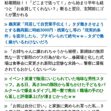
粘着開始！！「どこまで送って！」から始まり半年も経
つと「お金貸してくれない？」断ると翌日、玄関前にゴ
ミが置かれる
義実家「同居して自営業手伝え！」タダ働きさせよう
とする義両親に時給3000円・残業なし等の「現実的条
件」を提示したら、ブチギレられて絶句ｗｗ←タダで働
く嫁がいるわけないだろ
「お姉ちゃんに嫌われちゃうから秘密」新婦妹の無邪
気な一言で新郎のゲス行為が全バレ…修羅場と化した式
場は食事会に変更され新郎は悲惨な末路へ←警察に通報
されてもおかしくないレベル
イベント派遣で陰湿にいじられていた地味な男性スタ
ッフ。ある日、高さ3mの階段から落ちかけた子どもをパ
ルクールで爆走＆ダイブし間一髪で救出！職場の手のひ
ら返しと評価爆上げが凄まじかったｗｗ
「お前は自分に甘い」と家族に責められ育った私…３