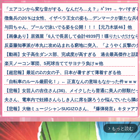
「エアコンから変な音がする。なんだろ…え？」ﾊﾟｼｬｯ → ヤバす
徴集兵の20％は女性、イザベラ王女の姿も…デンマークが新たな兵
与田ちゃん、プールで泳いでる姿を公開！！！【元乃木坂46】他
【画像あり】居酒屋「6人で長居して会計4939円！喋りたいだけな
反斎藤知事派が本丸に攻め込まれる窮地に突入、「ようやく反撃のタ
【動画】女子高生ダンス部、完成度が高すぎる 過去最高傑作と話題
楽天ノーコン軍団、5死球当ててサヨナラ負けｗ他
【超悲報】最近のZの女の子、日本が暑すぎて薄着すぎる他
「自転車のルール厳罰化！」← 正直なんの意味もなかった件ｗｗｗ
【悲報】女芸人の吉住さん(36)、メイクしたら普通に美人の部類だ
夫さん、電車内で妊婦さんらしき人に席を譲ろうか悩んでいたら隣の
【悲報】大物ミュージシャンSUGIZOさん、『爆弾発言』キタァア
もっと読む
arrow_forward_ios