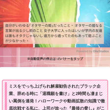
Powered by 
GliaStudios
※自動音声の停止は↑のバナーをタップ
M
u
t
e
ミスをでっち上げられ解雇勧告されたブラック企
業、辞める時に「退職願を書け」と2時間も凄まじ
い罵倒を連発！ハローワークや動画拡散の知識で徹
底抗戦する私に、上司が放った『最後の脅し』がこ