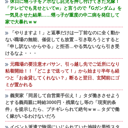
休日に甥っ子をアポなし託児を押し付けてきた兄嫁！
「テレビでも見せといてw」と言うので『Gガンダム』を
一気見させた結果……甥っ子が重度の中二病を発症して
家で大暴れｗｗ
「やりますよ！」と返事だけは一丁前なのに全く動か
ない職場の無能、催促しても放置→引き取ろうとすると
「申し訳ないからやる」と拒否…やる気ないなら引き受
けるなよ・・・
元職場の要注意オバサン、引っ越し先でご近所になり
粘着開始！！「どこまで送って！」から始まり半年も経
つと「お金貸してくれない？」断ると翌日、玄関前にゴ
ミが置かれる
義実家「同居して自営業手伝え！」タダ働きさせよう
とする義両親に時給3000円・残業なし等の「現実的条
件」を提示したら、ブチギレられて絶句ｗｗ←タダで働
く嫁がいるわけないだろ
イベント派遣で陰湿にいじられていた地味な男性スタ