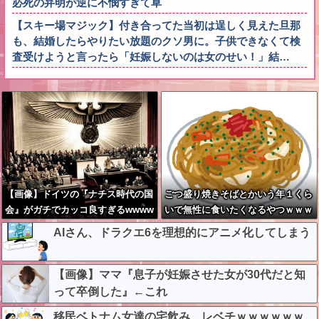
必死の弁明が逆に不憫すぎて草
【スキー場マジック】付き合ってた当初は逞しく見えた旦那
も、結婚したらやりたい放題のクソ男に。子供できなくて検
査受けようと言ったら「妊娠しないのは女のせい！」結…
【画像】ドイツの『ナチス時代の国
ごつ盛り焼きそばとかいう年１くら
会』がガチでカッコ良すぎるwwww
いで無性に食いたくなるやつｗｗｗ
www
ｗｗｗｗｗ
AIさん、ドラクエ6を理想的にアニメ化してしまう
【画像】ママ『息子が妊娠させた女が30代だと知
って卒倒した』←これ
移民ベトナム女達の宅飲み、レベチｗｗｗｗｗｗ