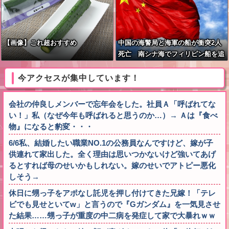
【画像】これ超おすすめ
中国の海警局と海軍の船が衝突2人
死亡 南シナ海でフィリピン船を追
跡中、公表までに1年
今アクセスが集中しています！
会社の仲良しメンバーで忘年会をした。社員Ａ「呼ばれてな
い！」私（なぜ今年も呼ばれると思うのか…）→ Ａは『食べ
物』になると豹変・・・
6/6私、結婚したい職業NO.1の公務員なんですけど、嫁が子
供連れて家出した。全く理由は思いつかないけど強いてあげ
るとすれば母のせいかもしれない。嫁のせいでアトピー悪化
しそう→
休日に甥っ子をアポなし託児を押し付けてきた兄嫁！「テレ
ビでも見せといてw」と言うので『Gガンダム』を一気見させ
た結果……甥っ子が重度の中二病を発症して家で大暴れｗｗ