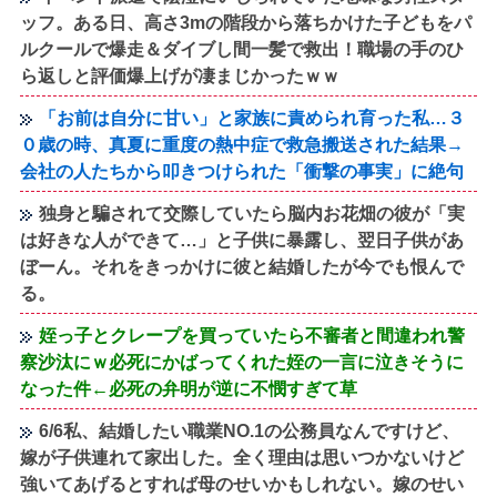
ッフ。ある日、高さ3mの階段から落ちかけた子どもをパ
ルクールで爆走＆ダイブし間一髪で救出！職場の手のひ
ら返しと評価爆上げが凄まじかったｗｗ
「お前は自分に甘い」と家族に責められ育った私…３
０歳の時、真夏に重度の熱中症で救急搬送された結果→
会社の人たちから叩きつけられた「衝撃の事実」に絶句
独身と騙されて交際していたら脳内お花畑の彼が「実
は好きな人ができて…」と子供に暴露し、翌日子供があ
ぼーん。それをきっかけに彼と結婚したが今でも恨んで
る。
姪っ子とクレープを買っていたら不審者と間違われ警
察沙汰にｗ必死にかばってくれた姪の一言に泣きそうに
なった件←必死の弁明が逆に不憫すぎて草
6/6私、結婚したい職業NO.1の公務員なんですけど、
嫁が子供連れて家出した。全く理由は思いつかないけど
強いてあげるとすれば母のせいかもしれない。嫁のせい