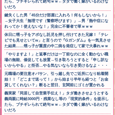
たら、ブチギレられて絶句ｗｗ←タダで働く嫁がいるわけな
いだろ
鍵失くした男「45分だけ部屋に入れろ！何もしないから！」
→女子大生「無理です（警察呼びます）」→男「熱中症にな
れってか！使えないな！」完全に不審者で草ｗｗｗ
休日に甥っ子をアポなし託児を押し付けてきた兄嫁！「テレ
ビでも見せといてw」と言うので『Gガンダム』を一気見させ
た結果……甥っ子が重度の中二病を発症して家で大暴れｗｗ
「やりますよ！」と返事だけは一丁前なのに全く動かない職
場の無能、催促しても放置→引き取ろうとすると「申し訳な
いからやる」と拒否…やる気ないなら引き受けるなよ・・・
元職場の要注意オバサン、引っ越し先でご近所になり粘着開
始！！「どこまで送って！」から始まり半年も経つと「お金
貸してくれない？」断ると翌日、玄関前にゴミが置かれる
義実家「同居して自営業手伝え！」タダ働きさせようとする
義両親に時給3000円・残業なし等の「現実的条件」を提示し
たら、ブチギレられて絶句ｗｗ←タダで働く嫁がいるわけな
いだろ