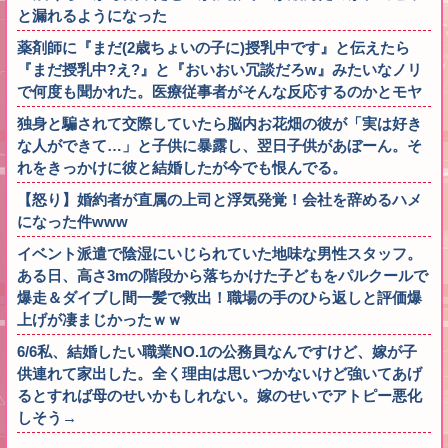
と漏れるようになった
薬剤師に『まだ(2歳ちょいの子に)授乳中です』と伝えたら
『まだ授乳中?え?』と『おいおい冗談だろw』みたいなノリ
で何度も聞かれた。医療従事者がそんな反応するのかとモヤ
独身と騙されて交際していたら脳内お花畑の彼が「実は好き
な人ができて…」と子供に暴露し、翌日子供があぼーん。そ
れをきっかけに彼と結婚したが今でも恨んでる。
【怒り】婚約者が直属の上司と浮気発覚！会社を辞めるハメ
になった件www
イベント派遣で陰湿にいじられていた地味な男性スタッフ。
ある日、高さ3mの階段から落ちかけた子どもをパルクールで
爆走＆ダイブし間一髪で救出！職場の手のひら返しと評価爆
上げが凄まじかったｗｗ
6/6私、結婚したい職業NO.1の公務員なんですけど、嫁が子
供連れて家出した。全く理由は思いつかないけど強いてあげ
るとすれば母のせいかもしれない。嫁のせいでアトピー悪化
しそう→