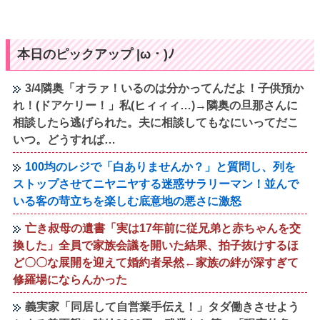
本日のピックアップ |ω・)ﾉ
3/4隣奥「オラァ！いるのは分かってんだよ！子供預か
れ！(ドアケリー！」私(ヒィィィ…)→隣奥の旦那さんに
相談したら逃げられた。夫に相談してもなにいってだこ
いつ。どうすれば…
100均のレジで「白ありませんか？」と質問し、列を
ストップさせてニヤニヤする迷惑サラリーマン！並んで
いる客の苛立ちを楽しむ底意地の悪さに激怒
亡き叔母の遺書「実は17年前に従兄弟と赤ちゃんを交
換した」全員で家族会議を開いた結果、拍子抜けするほ
ど〇〇な展開を迎えて婚約者呆然←家族の絆が深すぎて
修羅場にならんかった
義実家「同居して自営業手伝え！」タダ働きさせよう