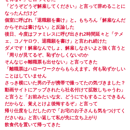
「どうぞどうぞ解雇してください」と言って辞めることに
なったんだけど
個室に呼ばれ「退職願を書け」と。もちろん「解雇なんだ
からそれは書けない」と反論した
後日、今度はファミレスに呼び出され2時間延々と「テメ
ェ、コノヤロウ、退職願を書け」と言われ続けた
ダメです！解雇なんでしょ、解雇しなさいよと強く言うと
「周りが見てるぞ、恥ずかしくないのか
そんなじゃ離職票も出せない」と言ってきた
「離職票はハローワークからもらえます。何も恥ずかしい
ことはしていません
さっき横にいた男の子が携帯で撮ってたの気づきました？
動画サイトにアップされたら社名付けて拡散しちゃうわ」
と言うと「お前みたいな女、どうにでもすることできるん
だからな、覚えとけよ後悔するぞ」と言って
帰り仕度をしだしたので「お宅のお子さんも気をつけてく
ださいね」と言い返して私が先に立ち上がり
飲食代を置いて帰ってきた