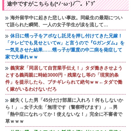
途中ですがこちらも(*ﾉ･ω･)ﾉ⌒。ﾄﾞｿﾞ
海外留学中に起きた悲しい事故。同級生の最期につい
て語られた瞬間、一人の女子学生が涙を流して…
休日に甥っ子をアポなし託児を押し付けてきた兄嫁！
「テレビでも見せといてw」と言うので『Gガンダム』を
一気見させた結果……甥っ子が重度の中二病を発症して
家で大暴れｗｗ
義実家「同居して自営業手伝え！」タダ働きさせよう
とする義両親に時給3000円・残業なし等の「現実的条
件」を提示したら、ブチギレられて絶句ｗｗ←タダで働
く嫁がいるわけないだろ
鍵失くした男「45分だけ部屋に入れろ！何もしないか
ら！」→女子大生「無理です（警察呼びます）」→男
「熱中症になれってか！使えないな！」完全に不審者で
草ｗｗｗ