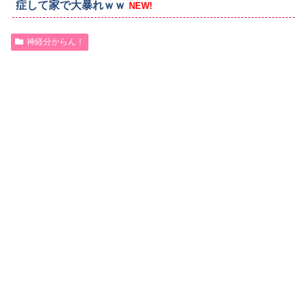
症して家で大暴れｗｗ
NEW!
神経分からん！