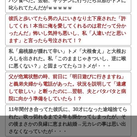
パク食べた。翌朝、キッチンに行ったら旦那がトメに
叱られてたんだがｗｗｗｗｗ
彼氏と歩いてたら男の人にいきなり土下座された「許
してくれ！本当に俺を愛してくれるのは君だって分か
ったんだ」怖いし気持ち悪いし、私「人違いだと思い
ます」と言ったら号泣されて！？
私「扁桃腺が腫れて辛い」トメ「大根食え」と大根お
ろしを出された。私「このままじゃきついし、逆に喉
に悪くない？」と固まってたらコトメが・・・
父が危篤状態の時、前日に「明日遊びに行きますね」
と義弟夫婦から電話があった。状況を説明して「遠慮
して欲しい」と断ったのに…翌朝、夫とバタバタと病
院に向かう準備をしていたら！？
11年間付き合ってた彼氏に、30才になった途端捨てら
れた。吹っ切れるまで２年も掛かってしまったが、そ
の後まさかの良縁に恵まれ結婚→元カレの事は思い出
さなくなっていたが・・・