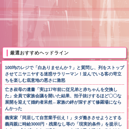
厳選おすすめヘッドライン
100均のレジで「白ありませんか？」と質問し、列をストップ
させてニヤニヤする迷惑サラリーマン！並んでいる客の苛立
ちを楽しむ底意地の悪さに激怒
亡き叔母の遺書「実は17年前に従兄弟と赤ちゃんを交換し
た」全員で家族会議を開いた結果、拍子抜けするほど〇〇な
展開を迎えて婚約者呆然←家族の絆が深すぎて修羅場になら
んかった
義実家「同居して自営業手伝え！」タダ働きさせようとする
義両親に時給3000円・残業なし等の「現実的条件」を提示し