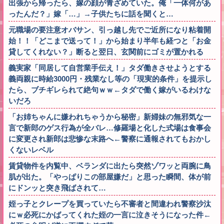
出張から帰ったら、嫁の顔が青ざめていた。俺「一体何があ
ったんだ？」嫁「…」→子供たちに話を聞くと…
元職場の要注意オバサン、引っ越し先でご近所になり粘着開
始！！「どこまで送って！」から始まり半年も経つと「お金
貸してくれない？」断ると翌日、玄関前にゴミが置かれる
義実家「同居して自営業手伝え！」タダ働きさせようとする
義両親に時給3000円・残業なし等の「現実的条件」を提示し
たら、ブチギレられて絶句ｗｗ←タダで働く嫁がいるわけな
いだろ
「お姉ちゃんに嫌われちゃうから秘密」新婦妹の無邪気な一
言で新郎のゲス行為が全バレ…修羅場と化した式場は食事会
に変更され新郎は悲惨な末路へ←警察に通報されてもおかし
くないレベル
賃貸物件を内覧中、ベランダに出たら突然ゾワッと両腕に鳥
肌が出た。「やっぱりこの部屋嫌だ」と思った瞬間、体が前
にドンッと突き飛ばされて…
姪っ子とクレープを買っていたら不審者と間違われ警察沙汰
にｗ必死にかばってくれた姪の一言に泣きそうになった件←