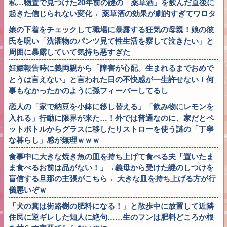
私…物置で見つけた20年前の謎の「薬草酒」を飲んだ直後に
起きた信じられない変化 ←薬草酒の効果が劇的すぎてワロタ
娘の下着をチェックして職場に暴露する狂気の母親！娘の彼
氏を呪い「洗濯物のパンツ見て性生活を察して泣きたい」と
周囲に暴露していて気持ち悪すぎた
妊娠報告時に義両親から「障害が心配。生まれるまでおめで
とうは言えない」と言われた日の不快感が一生許せない！何
事もなかったかのように孫フィーバーしてるし
恋人の「家で納豆を小鉢に移し替える」「飲み物にレモンを
入れる」行動に限界が来た…！外では普通なのに、家だとペ
ットボトルからグラスに移したりストローを使う謎の「丁寧
な暮らし」感が無理ｗｗｗ
食事中に大きな焼き魚の皿を持ち上げて食べる夫「置いたま
ま食べるお前は品がない！」→義母から受けた謎のしつけを
盲信する旦那の主張がこちら ←大きな皿を持ち上げる方が行
儀悪いぞｗ
「犬の糞は街路樹の肥料になる！」と散歩中に放置して近隣
住民に逆ギレした知人に絶句……生のフンは肥料どころか根