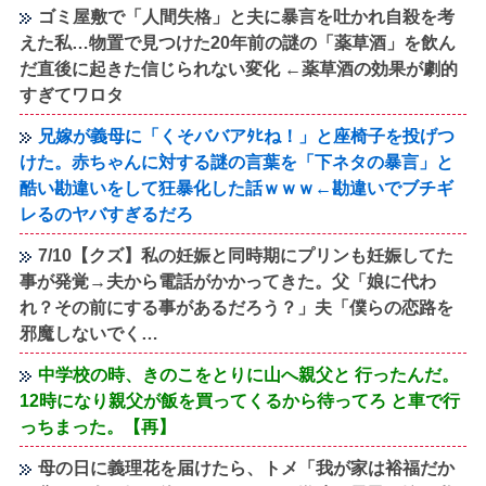
ゴミ屋敷で「人間失格」と夫に暴言を吐かれ自殺を考
えた私…物置で見つけた20年前の謎の「薬草酒」を飲ん
だ直後に起きた信じられない変化 ←薬草酒の効果が劇的
すぎてワロタ
兄嫁が義母に「くそババアﾀﾋね！」と座椅子を投げつ
けた。赤ちゃんに対する謎の言葉を「下ネタの暴言」と
酷い勘違いをして狂暴化した話ｗｗｗ←勘違いでブチギ
レるのヤバすぎるだろ
7/10【クズ】私の妊娠と同時期にプリンも妊娠してた
事が発覚→夫から電話がかかってきた。父「娘に代わ
れ？その前にする事があるだろう？」夫「僕らの恋路を
邪魔しないでく…
中学校の時、きのこをとりに山へ親父と 行ったんだ。
12時になり親父が飯を買ってくるから待ってろ と車で行
っちまった。【再】
母の日に義理花を届けたら、トメ「我が家は裕福だか