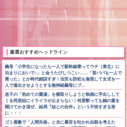
厳選おすすめヘッドライン
義母「小学生になったら一人で新幹線乗ってウチ（東北）に
泊まりにおいで♪」と会うたびしつこい……「昔パパも一人で
乗った」とか時代錯誤すぎ！治安も防犯も無視して女児を一
人で遠出させようとする無神経義母にブ...
息子の「初めての重湯」を横取りしようと執拗に手出しして
くる同居姑にイライラが止まらない！何度断っても鍋の蓋を
開けてかき混ぜ、結局『姑との合作』という不快すぎる形
に・・・
ゴミ屋敷で「人間失格」と夫に暴言を吐かれ自殺を考えた