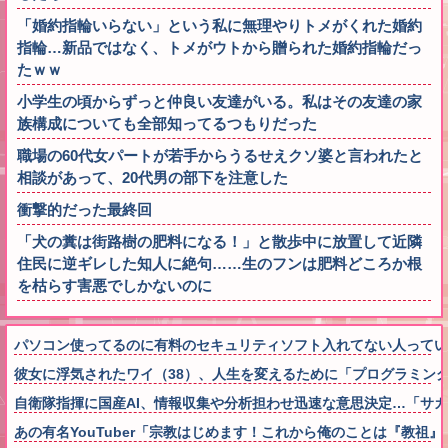
「婚約指輪いらない」という私に無理やりトメがくれた婚約
指輪…新品ではなく、トメがウトから贈られた婚約指輪だっ
たｗｗ
小学生の頃からずっと仲良い友達がいる。私はその友達の家
族構成についても全部知ってるつもりだった
職場の60代女パートが若手からうるせえクソ婆と言われたと
相談があって、20代男の部下を注意した
衝撃的だった最終回
「犬の糞は街路樹の肥料になる！」と散歩中に放置して近隣
住民に逆ギレした知人に絶句……生のフンは肥料どころか根
を枯らす害悪でしかないのに
パソコン使ってるのに有料のセキュリティソフト入れてない人ってい
彼女に浮気されたワイ（38）、人生を変えるために「プログラミン
自衛隊指揮に国産AI、情報収集や分析担わせ迅速な意思決定…「サカ
あの有名YouTuber「宗教はじめます！これから俺のことは『教祖