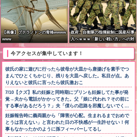
【画像】プテラノドンの骨格wwww
政府、自衛隊の指揮統制に国産AI導
www
入へｗｗｗ「新しい戦い方」への対
応を急ぐ
今アクセスが集中しています！
彼氏の家に遊びに行ったら彼母が大皿から唐揚げを素手でつ
まんでひとくちかじり、残りを大皿へ戻した。私目が点。あ
りえないと彼氏に言ったら彼氏激おこ
7/10【クズ】私の妊娠と同時期にプリンも妊娠してた事が発
覚→夫から電話がかかってきた。父「娘に代われ？その前に
する事があるだろう？」夫「僕らの恋路を邪魔しないでく…
妊娠報告時に義両親から「障害が心配。生まれるまでおめで
とうは言えない」と言われた日の不快感が一生許せない！何
事もなかったかのように孫フィーバーしてるし