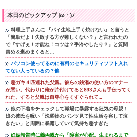
本日のピックアップ |ω・)ﾉ
料理上手さんに 『パイ生地上手く焼けない』と言うと
「簡単だよ！失敗する方が難しくない？」と言われたの
で『すげぇ！才能ね！コツは？手冷やしたり？』と質問
責め＆褒めまくると…
パソコン使ってるのに有料のセキュリティソフト入れ
てない人っているの？他
悪ガキ４匹連れた父親。彼らの銭湯の使い方のマナー
が悪い。代わりに俺が片付けてると893さんも手伝ってく
れた。すると父親は自尊心をくすぐられて...
娘の下着をチェックして職場に暴露する狂気の母親！
娘の彼氏を呪い「洗濯物のパンツ見て性生活を察して泣
きたい」と周囲に暴露していて気持ち悪すぎた
妊娠報告時に義両親から「障害が心配。生まれるまで