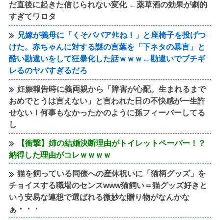
だ直後に起きた信じられない変化 ←薬草酒の効果が劇的
すぎてワロタ
兄嫁が義母に「くそババアﾀﾋね！」と座椅子を投げつ
けた。赤ちゃんに対する謎の言葉を「下ネタの暴言」と
酷い勘違いをして狂暴化した話ｗｗｗ←勘違いでブチギ
レるのヤバすぎるだろ
妊娠報告時に義両親から「障害が心配。生まれるまで
おめでとうは言えない」と言われた日の不快感が一生許
せない！何事もなかったかのように孫フィーバーしてる
し
【衝撃】姉の結婚決断理由がトイレットペーパー！？
納得した理由がコレｗｗｗｗ
猫を飼っている同僚への産休祝いに「猫柄グッズ」を
チョイスする職場のセンスwww猫飼い＝猫グッズ好きと
いう安易な連想で選ばれる微妙な贈り物がなんかな
ぁ・・・