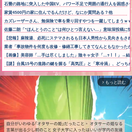
石畳の路地に突入した中国EV、パワー不足で周囲の通行人を困惑さ
家賃4500円の家に住んでるんだけど、なにか質問ある？他
カズレーザーさん、無保険で車を乗り回すやつを一蹴してしまうｗｗ
佐藤二朗「“ほんとうのこと”は何ひとつ言えない…」意味深投稿に
【悲報】麻辣湯、必死にステマされるも日本人男性から見向きもされ
業者「事故物件を何度も改修・修繕工事してきてなんともなかったが、
【画像】美容師「…手は尽くしました」陰キャ女子「…ｯ！！」→結果をご覧
【謎】台風15号の進路の鍵を握る「高気圧」と「寒冷渦」、どっち
もっと読む
arrow_forward_ios