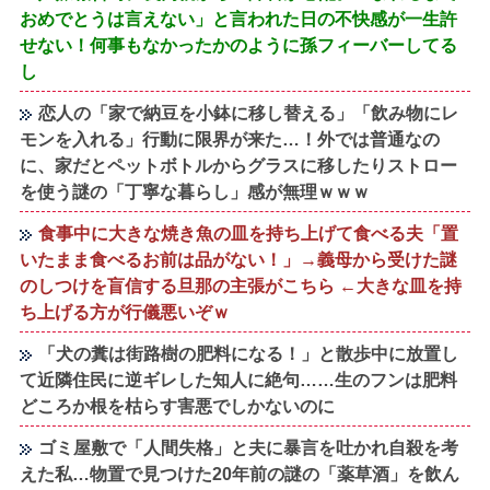
おめでとうは言えない」と言われた日の不快感が一生許
せない！何事もなかったかのように孫フィーバーしてる
し
恋人の「家で納豆を小鉢に移し替える」「飲み物にレ
モンを入れる」行動に限界が来た…！外では普通なの
に、家だとペットボトルからグラスに移したりストロー
を使う謎の「丁寧な暮らし」感が無理ｗｗｗ
食事中に大きな焼き魚の皿を持ち上げて食べる夫「置
いたまま食べるお前は品がない！」→義母から受けた謎
のしつけを盲信する旦那の主張がこちら ←大きな皿を持
ち上げる方が行儀悪いぞｗ
「犬の糞は街路樹の肥料になる！」と散歩中に放置し
て近隣住民に逆ギレした知人に絶句……生のフンは肥料
どころか根を枯らす害悪でしかないのに
ゴミ屋敷で「人間失格」と夫に暴言を吐かれ自殺を考
えた私…物置で見つけた20年前の謎の「薬草酒」を飲ん