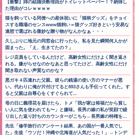
【衝撃】姉の結婚決断理由がトイレットペーパー！？納得し
た理由がコレｗｗｗｗ
猫を飼っている同僚への産休祝いに「猫柄グッズ」をチョイ
スする職場のセンスwww猫飼い＝猫グッズ好きという安易な
連想で選ばれる微妙な贈り物がなんかなぁ・・・
久しぶりに地元の同窓会に行ったら、私を見た瞬間何人かが
固まった。「え、生きてたの？」
レジ店員をしているんだけど、高齢女性にだけよく聞き返さ
れる。嫌がらせなのかなあと思ってたけど、高齢女性にだけ
聞き取れない声質なのかな？
悪ガキ４匹連れた父親。彼らの銭湯の使い方のマナーが悪
い。代わりに俺が片付けてると893さんも手伝ってくれた。す
ると父親は自尊心をくすぐられて...
母の日に義理花を届けたら、トメ「我が家は裕福だから貧し
い人に気を使われても〜」と嫌味。長男の嫁の私が笑顔で繰
り出した返り討ちのカウンターがこちら←長男嫁の特権を…
先生「修学旅行のアンケート結果、あの国が一番人気でし
た」生徒「ウソだ！沖縄や北海道が人気だった！」→トンデ