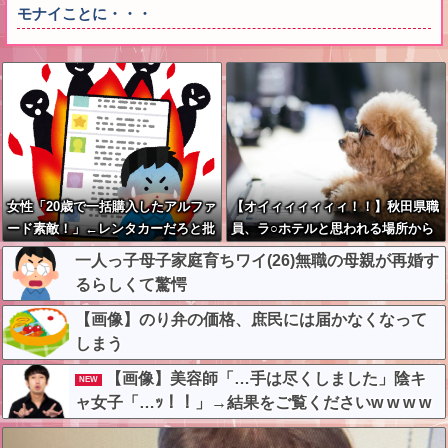
モナイことに・・・
女性「20歳で一括購入したアルファ
【オイィィィィィィ！！】秋田県職
ード素敵！」←レンタカーだろと批
員、ラ○ホテルと思われる場所から
判殺到
記者会見に参加してしまった結果w
一人っ子母子家庭育ちワイ(26)無職の母親が再婚す
w w w w w w w
るらしくて驚愕
【画像】のり弁の価格、庶民には届かなくなって
しまう
【画像】美容師「…手は尽くしました」陰キ
NEW
ャ女子「…ｯ！！」→結果をご覧くださいw w w w
w w w w