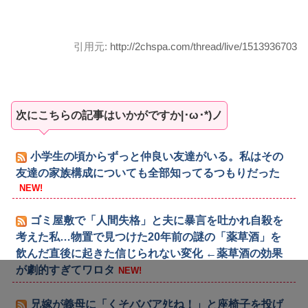
引用元:
http://2chspa.com/thread/live/1513936703
次にこちらの記事はいかがですか|･ω･*)ノ
小学生の頃からずっと仲良い友達がいる。私はその
友達の家族構成についても全部知ってるつもりだった
NEW!
ゴミ屋敷で「人間失格」と夫に暴言を吐かれ自殺を
考えた私…物置で見つけた20年前の謎の「薬草酒」を
飲んだ直後に起きた信じられない変化 ←薬草酒の効果
が劇的すぎてワロタ
NEW!
兄嫁が義母に「くそババアﾀﾋね！」と座椅子を投げ