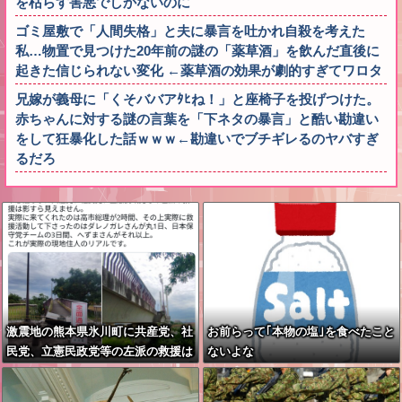
を枯らす害悪でしかないのに
ゴミ屋敷で「人間失格」と夫に暴言を吐かれ自殺を考えた
私…物置で見つけた20年前の謎の「薬草酒」を飲んだ直後に
起きた信じられない変化 ←薬草酒の効果が劇的すぎてワロタ
兄嫁が義母に「くそババアﾀﾋね！」と座椅子を投げつけた。
赤ちゃんに対する謎の言葉を「下ネタの暴言」と酷い勘違い
をして狂暴化した話ｗｗｗ←勘違いでブチギレるのヤバすぎ
るだろ
激震地の熊本県氷川町に共産党、社
お前らって｢本物の塩｣を食べたこと
民党、立憲民政党等の左派の救援は
ないよな
影すら見えず。住民苦言