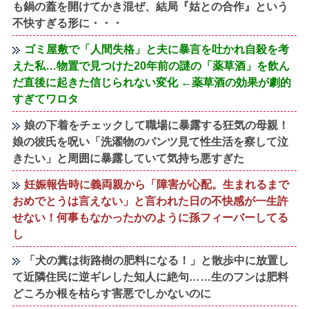
も鍋の蓋を開けてかき混ぜ、結局『姑との合作』という
不快すぎる形に・・・
ゴミ屋敷で「人間失格」と夫に暴言を吐かれ自殺を考
えた私…物置で見つけた20年前の謎の「薬草酒」を飲ん
だ直後に起きた信じられない変化 ←薬草酒の効果が劇的
すぎてワロタ
娘の下着をチェックして職場に暴露する狂気の母親！
娘の彼氏を呪い「洗濯物のパンツ見て性生活を察して泣
きたい」と周囲に暴露していて気持ち悪すぎた
妊娠報告時に義両親から「障害が心配。生まれるまで
おめでとうは言えない」と言われた日の不快感が一生許
せない！何事もなかったかのように孫フィーバーしてる
し
「犬の糞は街路樹の肥料になる！」と散歩中に放置し
て近隣住民に逆ギレした知人に絶句……生のフンは肥料
どころか根を枯らす害悪でしかないのに