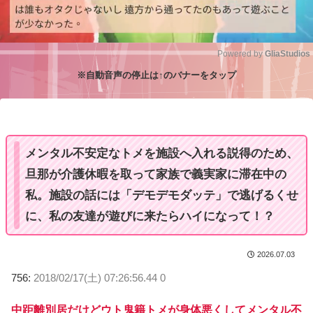
Powered by 
GliaStudios
※自動音声の停止は↑のバナーをタップ
M
u
t
e
メンタル不安定なトメを施設へ入れる説得のため、
旦那が介護休暇を取って家族で義実家に滞在中の
私。施設の話には「デモデモダッテ」で逃げるくせ
に、私の友達が遊びに来たらハイになって！？
2026.07.03
756:
2018/02/17(土) 07:26:56.44 0
中距離別居だけどウト鬼籍トメが身体悪くしてメンタル不