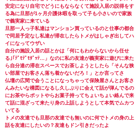
安定になり自宅でどうにもならなくて施設入居の説得をす
る為に旦那が1ヶ月介護休暇を取って子も小さいので家族
で義実家に来ている
旦那一人っ子私達はマンション買っているのと仕事の都合
で同居予定なし私達が滞在したらトメがはしゃぎ出してハ
イになってウザい
自分の施設入居の話とかは「何にもわからないから任せ
る｣｢ﾃﾞﾓﾃﾞﾓﾀﾞｯﾃ…」なのに私の友達が義実家に遊びに来た
ら自分達の滞在スペースでお茶しようとしたら「そんな狭
い部屋でお客さん落ち着かないだろ！」とか言ってさ
仏壇の広間で会うことになっちゃって保険屋さんとお客さ
んみたいな構図になるし久しぶりに会えて話が弾んでるの
にお茶やらポットやらお菓子持ってちょいちょい絡んで来
て話に混ざって来たり身の上話しようとして本気でムカつ
いてる
トメの友達でも旦那の友達でも無いのに何でトメの身の上
話を友達にしたいの？友達もドン引きだったよ