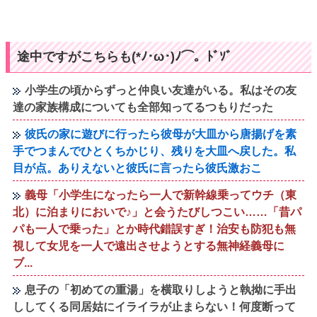
途中ですがこちらも(*ﾉ･ω･)ﾉ⌒。ﾄﾞｿﾞ
小学生の頃からずっと仲良い友達がいる。私はその友
達の家族構成についても全部知ってるつもりだった
彼氏の家に遊びに行ったら彼母が大皿から唐揚げを素
手でつまんでひとくちかじり、残りを大皿へ戻した。私
目が点。ありえないと彼氏に言ったら彼氏激おこ
義母「小学生になったら一人で新幹線乗ってウチ（東
北）に泊まりにおいで♪」と会うたびしつこい……「昔パ
パも一人で乗った」とか時代錯誤すぎ！治安も防犯も無
視して女児を一人で遠出させようとする無神経義母に
ブ...
息子の「初めての重湯」を横取りしようと執拗に手出
ししてくる同居姑にイライラが止まらない！何度断って