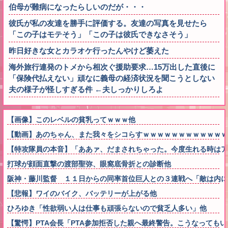
伯母が難病になったらしいのだが・・・
彼氏が私の友達を勝手に評価する。友達の写真を見せたら
「この子はモテそう」「この子は彼氏できなさそう」
昨日好きな女とカラオケ行ったんやけど萎えた
海外旅行連発のトメから相次ぐ援助要求…15万出した直後に
「保険代払えない」頑なに義母の経済状況を聞こうとしない
夫の様子が怪しすぎる件 ←夫しっかりしろよ
【画像】このレベルの貧乳ってｗｗｗ他
【動画】あのちゃん、また我々をシコらすｗｗｗｗｗｗｗｗｗｗｗｗ
【特攻隊員の本音】「ああァ、だまされちゃった。今度生れる時はア
打球が顔面直撃の渡部聖弥、眼窩底骨折との診断他
阪神・藤川監督 １１日からの同率首位巨人との３連戦へ「敵は内に
【悲報】ワイのバイク、バッテリーが上がる他
ひろゆき「性欲弱い人は仕事も頑張らないので貧乏人多い」他
【驚愕】PTA会長「PTA参加拒否した親へ最終警告。こうなっても