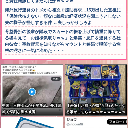
と責任転嫁してきたんだがｗｗｗｗ
海外旅行連発のトメから相次ぐ援助要求…15万出した直後に
「保険代払えない」頑なに義母の経済状況を聞こうとしない
夫の様子が怪しすぎる件 ←夫しっかりしろよ
骨盤骨折の後輩が階段でスカートの裾を上げて慎重に降りて
る姿を見て「お姫様気取りｗｗ」と爆笑・悪口を連発する社
内彼女！事故背景を知りながらマウントと嫉妬で嘲笑する性
根の汚さに一気に冷めた・・・
中国、三峡ダムが全開放流。長江流
【画像】お前らが遊びに行きたくな
域で深刻な洪水被害
る家がこちらｗｗｗｗｗｗｗｗｗｗ
ｗｗｗｗｗｗｗｗｗｗｗｗｗｗｗｗ
ｗｗｗｗｗｗ