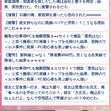
家庭崩壊→首謀者を探しだした俺は会社と妻子を特定→結
果、実刑受けた。子に復讐されるだろ...
【速報】32歳の俺、家政婦を雇ったら告白されたwwwww
【衝撃】彼女持ちなのに既婚ババアと浮気！？こうなる理由
がこれｗｗｗｗ
義母が仕事用PCを無断閲覧＆●●サイトで感染「悪気はない
～」と笑う義母にPC画像トラップを仕掛けた結果、恐怖のウ
ィルス事件に発展←PC初心者を弄ぶ嫁ちゃん強い
【驚愕】 新幹線じゃなく『帰省費4000円』安くなる在来線で
帰省した結果ｗｗｗｗｗ
義母が仕事用PCを無断閲覧＆エロサイトで感染「悪気はない
～」と笑う義母にPC画像トラップを仕掛けた結果、恐怖のウ
ィルス事件に発展←PC初心者を弄ぶ嫁ちゃん強い
彼女と定食屋へ行き、俺は大盛り、彼女は普通のを注文。俺
「食べるのを手伝ってやろうか？」彼女「大丈夫」俺は足り
ねぇんだよ。なんで空気読んで寄越さないの？冷めたわ。