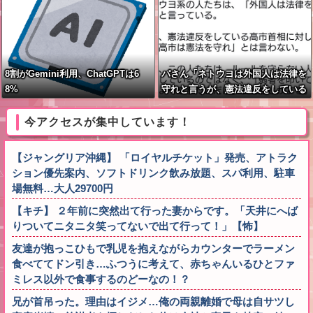
8割がGemini利用、ChatGPTは6
パさん「ネトウヨは外国人は法律を
8%
守れと言うが、憲法違反をしている
高市には何も言わない」
今アクセスが集中しています！
【ジャングリア沖縄】 「ロイヤルチケット」発売、アトラク
ション優先案内、ソフトドリンク飲み放題、スパ利用、駐車
場無料…大人29700円
【キチ】 ２年前に突然出て行った妻からです。「天井にへば
りついてニタニタ笑ってないで出て行って！」【怖】
友達が抱っこひもで乳児を抱えながらカウンターでラーメン
食べててドン引き…ふつうに考えて、赤ちゃんいるひとファ
ミレス以外で食事するのどーなの！？
兄が首吊った。理由はイジメ…俺の両親離婚で母は自サツし