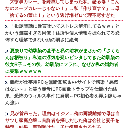
「大惨事カレー」を錬成してしまった私、怒る母「こん
なのスープカレーじゃない！」→私「作り直す？」→母
「捨てるの禁止！」という逃げ場ゼロで理不尽すぎた
「勧誘電話に暴言吐いてストレス解消してるｗｗ」と
かいう無謀すぎる同僚！住所や個人情報を握られてる恐
怖すら理解できない頭の弱さに絶句
夏祭りで幼馴染の甚平と私の浴衣がまさかの『さくら
んぼ柄被り』私達の浮気を疑いビンタしてきた幼馴染の
彼女R子→その後、幼馴染にフラれ、なぜか私の婚約者
に突撃ｗｗｗｗｗ
義母が仕事用PCを無断閲覧＆●●サイトで感染「悪気
はない～」と笑う義母にPC画像トラップを仕掛けた結
果、恐怖のウィルス事件に発展←PC初心者を弄ぶ嫁ちゃ
ん強い
兄が首吊った。理由はイジメ…俺の両親離婚で母は自
サツし家庭崩壊→首謀者を探しだした俺は会社と妻子を
特定→結果、実刑受けた。子に復讐されるだろ...