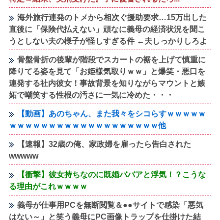
海外旅行連発のトメから相次ぐ援助要求…15万出した
直後に「保険代払えない」頑なに義母の経済状況を聞こ
うとしない夫の様子が怪しすぎる件 ←夫しっかりしろよ
骨盤骨折の後輩が階段でスカートの裾を上げて慎重に
降りてる姿を見て「お姫様気取りｗｗ」と爆笑・悪口を
連発する社内彼女！事故背景を知りながらマウントと嫉
妬で嘲笑する性根の汚さに一気に冷めた・・・
【動画】あのちゃん、また我々をシコらすｗｗｗｗｗ
ｗｗｗｗｗｗｗｗｗｗｗｗｗｗｗｗｗｗｗ他
【速報】32歳の俺、家政婦を雇ったら告白された
wwwww
【衝撃】彼女持ちなのに既婚ババアと浮気！？こうな
る理由がこれｗｗｗｗ
義母が仕事用PCを無断閲覧＆●●サイトで感染「悪気
はない～」と笑う義母にPC画像トラップを仕掛けた結