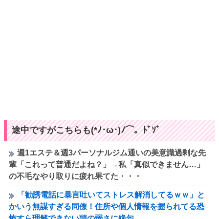
途中ですがこちらも(*ﾉ･ω･)ﾉ⌒。ﾄﾞｿﾞ
週1エステ＆週3パーソナルジム通いの美意識過剰な先
輩「これって普通だよね？」→私「真似できません…」
の不毛なやり取りに疲れ果てた・・・
「勧誘電話に暴言吐いてストレス解消してるｗｗ」と
かいう無謀すぎる同僚！住所や個人情報を握られてる恐
怖すら理解できない頭の弱さに絶句