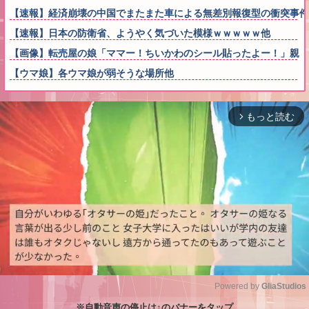
【速報】経済崩壊の中国でまたまた車による無差別報復型の衝突事件
【速報】日本の防衛省、ようやく気づいた模様ｗｗｗｗｗ他
【画像】転売屋の娘「ママー！ちいかわのシール貼ったよー！」親
【ウマ娘】各ウマ娘が弱そうな場所他
もっと読む
arrow_forward_ios
Powered by 
GliaStudios
※自動音声の停止は↑のバナーをタップ