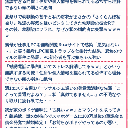
無謀すぎる同僚！住所や個人情報を握られてる恐怖すら理解
できない頭の弱さに絶句
夏祭りで幼馴染の甚平と私の浴衣がまさかの『さくらんぼ柄
被り』私達の浮気を疑いビンタしてきた幼馴染の彼女R子→
その後、幼馴染にフラれ、なぜか私の婚約者に突撃ｗｗｗｗ
ｗ
義母が仕事用PCを無断閲覧＆●●サイトで感染「悪気はない
～」と笑う義母にPC画像トラップを仕掛けた結果、恐怖のウ
ィルス事件に発展←PC初心者を弄ぶ嫁ちゃん強い
「勧誘電話に暴言吐いてストレス解消してるｗｗ」とかいう
無謀すぎる同僚！住所や個人情報を握られてる恐怖すら理解
できない頭の弱さに絶句
週1エステ＆週3パーソナルジム通いの美意識過剰な先輩「こ
れって普通だよね？」→私「真似できません…」の不毛なや
り取りに疲れ果てた・・・
我が家のボドゲ趣味に「古臭いｗｗ」とマウントを取ってき
た義弟嫁、謎の対抗心でスマホゲームに100万単位の重課金＆
借金発覚で離婚確定！「お前らがボドゲやってるのが悪い」