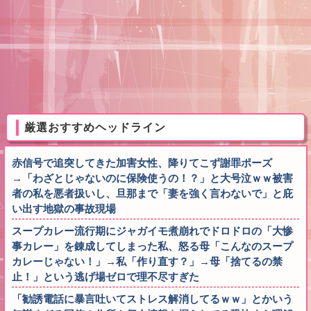
厳選おすすめヘッドライン
赤信号で追突してきた加害女性、降りてこず謝罪ポーズ
→「わざとじゃないのに保険使うの！？」と大号泣ｗｗ被害
者の私を悪者扱いし、旦那まで「妻を強く言わないで」と庇
い出す地獄の事故現場
スープカレー流行期にジャガイモ煮崩れでドロドロの「大惨
事カレー」を錬成してしまった私、怒る母「こんなのスープ
カレーじゃない！」→私「作り直す？」→母「捨てるの禁
止！」という逃げ場ゼロで理不尽すぎた
「勧誘電話に暴言吐いてストレス解消してるｗｗ」とかいう