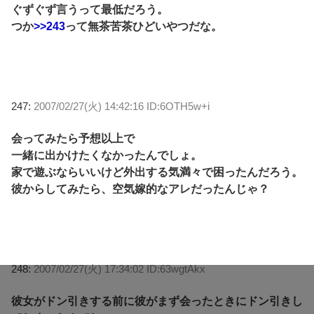
ぐずぐず言うって最低だろう。
つか
>>243
って無茶苦茶ひどいやつだな。
247:
2007/02/27(火) 14:42:16 ID:6OTH5w+i
会ってみたら予想以上で
一緒に出かけたくなかったんでしょ。
家で遊ぶならいいけど外出する気満々で困ったんだろう。
彼からしてみたら、空気嫁的なアレだったんじゃ？
248:
2007/02/27(火) 17:34:02 ID:63wgtAkx
彼女がドン引きする前に彼がまず会ったときにドン引きし