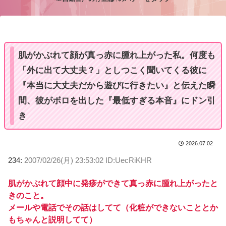
M
u
t
e
肌がかぶれて顔が真っ赤に腫れ上がった私。何度も
「外に出て大丈夫？」としつこく聞いてくる彼に
『本当に大丈夫だから遊びに行きたい』と伝えた瞬
間、彼がボロを出した『最低すぎる本音』にドン引
き
2026.07.02
234:
2007/02/26(月) 23:53:02 ID:UecRiKHR
肌がかぶれて顔中に発疹ができて真っ赤に腫れ上がったと
きのこと。
メールや電話でその話はしてて（化粧ができないこととか
もちゃんと説明してて）