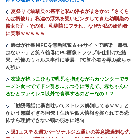
夏祭りで幼馴染の甚平と私の浴衣がまさかの『さくら
んぼ柄被り』私達の浮気を疑いビンタしてきた幼馴染の
彼女R子→その後、幼馴染にフラれ、なぜか私の婚約者
に突撃ｗｗｗｗｗ
義母が仕事用PCを無断閲覧＆●●サイトで感染「悪気
はない～」と笑う義母にPC画像トラップを仕掛けた結
果、恐怖のウィルス事件に発展←PC初心者を弄ぶ嫁ちゃ
ん強い
友達が抱っこひもで乳児を抱えながらカウンターでラ
ーメン食べててドン引き…ふつうに考えて、赤ちゃんい
るひとファミレス以外で食事するのどーなの！？
「勧誘電話に暴言吐いてストレス解消してるｗｗ」と
かいう無謀すぎる同僚！住所や個人情報を握られてる恐
怖すら理解できない頭の弱さに絶句
週1エステ＆週3パーソナルジム通いの美意識過剰な先