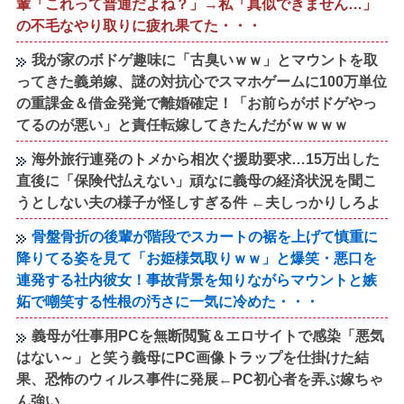
輩「これって普通だよね？」→私「真似できません…」
の不毛なやり取りに疲れ果てた・・・
我が家のボドゲ趣味に「古臭いｗｗ」とマウントを取
ってきた義弟嫁、謎の対抗心でスマホゲームに100万単位
の重課金＆借金発覚で離婚確定！「お前らがボドゲやっ
てるのが悪い」と責任転嫁してきたんだがｗｗｗｗ
海外旅行連発のトメから相次ぐ援助要求…15万出した
直後に「保険代払えない」頑なに義母の経済状況を聞こ
うとしない夫の様子が怪しすぎる件 ←夫しっかりしろよ
骨盤骨折の後輩が階段でスカートの裾を上げて慎重に
降りてる姿を見て「お姫様気取りｗｗ」と爆笑・悪口を
連発する社内彼女！事故背景を知りながらマウントと嫉
妬で嘲笑する性根の汚さに一気に冷めた・・・
義母が仕事用PCを無断閲覧＆エロサイトで感染「悪気
はない～」と笑う義母にPC画像トラップを仕掛けた結
果、恐怖のウィルス事件に発展←PC初心者を弄ぶ嫁ちゃ
ん強い