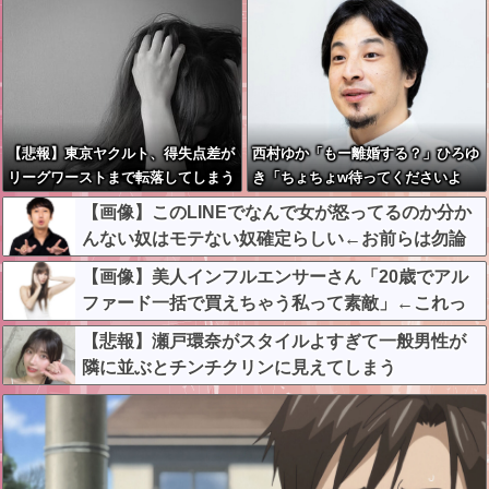
【悲報】東京ヤクルト、得失点差が
西村ゆか「もー離婚する？」ひろゆ
リーグワーストまで転落してしまう
き「ちょちょw待ってくださいよ
ー」←これさぁ
【画像】このLINEでなんで女が怒ってるのか分か
んない奴はモテない奴確定らしい←お前らは勿論
わかるよな？？？？？？？
【画像】美人インフルエンサーさん「20歳でアル
ファード一括で買えちゃう私って素敵」←これっ
てガチなん？それともネタなん？w w w w w w w w
【悲報】瀬戸環奈がスタイルよすぎて一般男性が
w
隣に並ぶとチンチクリンに見えてしまう