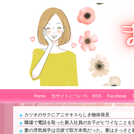
Home
当サイトについて
RSS
Facebook
T
カツオのサクにアニサキスらしき物体発見
職場で電話を取った新入社員の女子がヒワイなことを言
妻の浮気相手は元彼で双方本気だった。妻はさっさと家