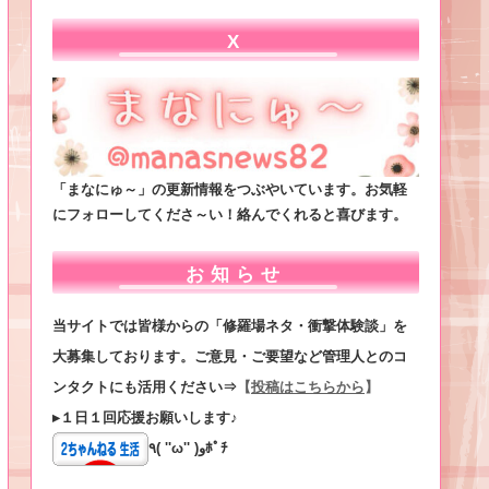
X
「まなにゅ～」の更新情報をつぶやいています。お気軽
にフォローしてくださ～い！絡んでくれると喜びます。
お知らせ
当サイトでは皆様からの「修羅場ネタ・衝撃体験談」を
大募集しております。ご意見・ご要望など管理人とのコ
ンタクトにも活用ください⇒
【
投稿はこちらから
】
▸１日１回応援お願いします♪
٩( ''ω'' )وﾎﾟﾁ