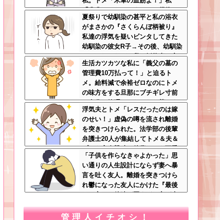
私。トメ「米軍の血筋よ！」私
「〇〇じゃないですか」←得体の
夏祭りで幼馴染の甚平と私の浴衣
知れない～はお前（コトメ）のと
がまさかの『さくらんぼ柄被り』
ころだろｗ
私達の浮気を疑いビンタしてきた
幼馴染の彼女R子→その後、幼馴染
にフラれ、なぜか私の婚約者に突
生活カツカツな私に「義父の墓の
撃ｗｗｗｗｗ
管理費10万払って！」と迫るト
メ。給料減で余裕ゼロなのにトメ
の味方をする旦那にブチギレ寸前
←自分で管理できないなら墓じま
浮気夫とトメ「レスだったのは嫁
いしてくれ
のせい！」虚偽の噂を流され離婚
を突きつけられた。法学部の後輩
弁護士20人が集結してトメ＆夫＆
プリを完全撃破←後輩たちを可愛
「子供を作らなきゃよかった」思
がっていた恩が最高形で返ってき
い通りの人生設計にならず妻へ暴
た
言を吐く友人。離婚を突きつけら
れ鬱になった友人にかけた『最後
の一言』←後味が悪すぎて心が痛
む
管理人イチオシ！