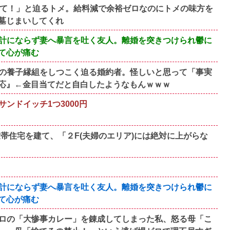
って！」と迫るトメ。給料減で余裕ゼロなのにトメの味方を
墓じまいしてくれ
計にならず妻へ暴言を吐く友人。離婚を突きつけられ鬱に
て心が痛む
の養子縁組をしつこく迫る婚約者。怪しいと思って「事実
応』←金目当てだと自白したようなもんｗｗｗ
ンドイッチ1つ3000円
帯住宅を建て、「２F(夫婦のエリア)には絶対に上がらな
計にならず妻へ暴言を吐く友人。離婚を突きつけられ鬱に
て心が痛む
ロの「大惨事カレー」を錬成してしまった私、怒る母「こ