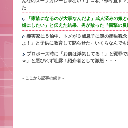
んなのスープカレーじゃない！」→私「作り直す？
た
「家族になるのが大事なんだよ」成人済みの娘と
婚にしたい」と伝えた結果、男が放った『衝撃の反
義実家に５泊中、トメが３歳息子に謎の衛生観念
よ！」と子供に教育して黙らせた←いくらなんでも
プロポーズ時に「お前は浮気してる！」と冤罪で
ｗ」と悪びれず吐露！紹介者として激怒・・・
～ここから記事の続き～