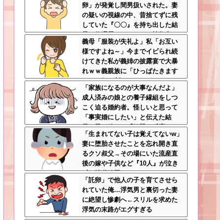
卵」が発覚し間男扱いされた。妻
の疑いの視線の中、昔捨てずに残
していた『〇〇』を持ち出した結
果←修理屋のオッサンの技術力と
義母「服装が失礼よ」私「お互い
ノリが神すぎる
様ですよね～」今までイビられ続
けてきた私が義姉の披露宴で大暴
れｗｗ義親族に「ひっぱたきます
よ」と釘を刺したったｗｗｗ
「家族になるのが大事なんだよ」
成人済みの娘との養子縁組をしつ
こく迫る婚約者。怪しいと思って
「事実婚にしたい」と伝えた結
果、男が放った『衝撃の反応』←
「生まれてない子は覚えてないw」
金目当てだと自白したようなもん
妻に堕胎させたことを忘れ開き直
ｗｗｗ
るクソ叔父→その場にいた流産直
後の嫁や子供など『10人』が泣き
叫ぶ地獄絵図へ
「託卵」で他人の子を育てさせら
れていた俺…浮気男と裏切った妻
に絶望し惨劇へ←スリルを求めた
浮気の末路がエグすぎる