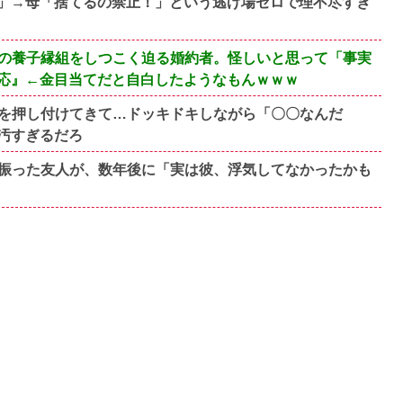
」→母「捨てるの禁止！」という逃げ場ゼロで理不尽すぎ
の養子縁組をしつこく迫る婚約者。怪しいと思って「事実
応』←金目当てだと自白したようなもんｗｗｗ
を押し付けてきて…ドッキドキしながら「〇〇なんだ
汚すぎるだろ
振った友人が、数年後に「実は彼、浮気してなかったかも