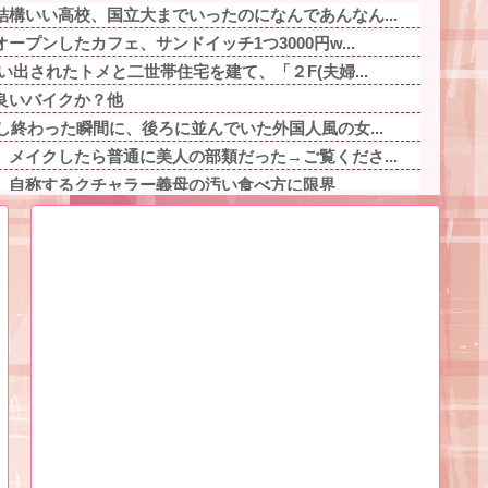
構いい高校、国立大までいったのになんであんなん...
プンしたカフェ、サンドイッチ1つ3000円w...
い出されたトメと二世帯住宅を建て、「２F(夫婦...
良いバイクか？他
し終わった瞬間に、後ろに並んでいた外国人風の女...
メイクしたら普通に美人の部類だった→ご覧くださ...
」自称するクチャラー義母の汚い食べ方に限界
程をタイムラプスで動画にしました！」→とんでも...
言ってもきれいに書いてくれない」って、それ自体...
ぎるプロポーズ花火が打ち上がる㊗?他
キャラ、74%が一致してしまう