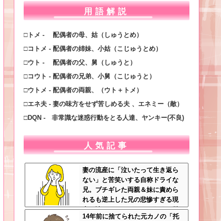
用語解説
□トメ - 配偶者の母、姑（しゅうとめ）
□コトメ - 配偶者の姉妹、小姑（こじゅうとめ）
□ウト - 配偶者の父、舅（しゅうと）
□コウト - 配偶者の兄弟、小舅（こじゅうと）
□ウトメ - 配偶者の両親、（ウト＋トメ）
□エネ夫 - 妻の味方をせず苦しめる夫 、エネミー（敵）
□DQN - 非常識な迷惑行動をとる人達、ヤンキー(不良)
人気記事
妻の流産に「泣いたって生き返ら
ない」と苦笑いする自称ドライな
兄。ブチギレた両親＆妹に責めら
れるも逆上した兄の悲惨すぎる現
在←淡々としてるんじゃなくて単
14年前に捨てられた元カノの「托
なる冷血漢