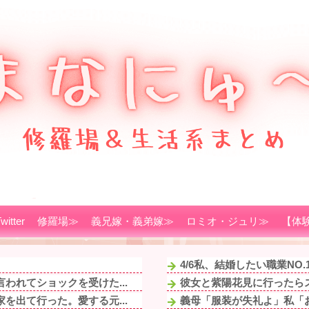
witter
修羅場≫
義兄嫁・義弟嫁≫
ロミオ・ジュリ≫
【体
4/6私、結婚したい職業NO
われてショックを受けた...
彼女と紫陽花見に行ったらス
を出て行った。愛する元...
義母「服装が失礼よ」私「お