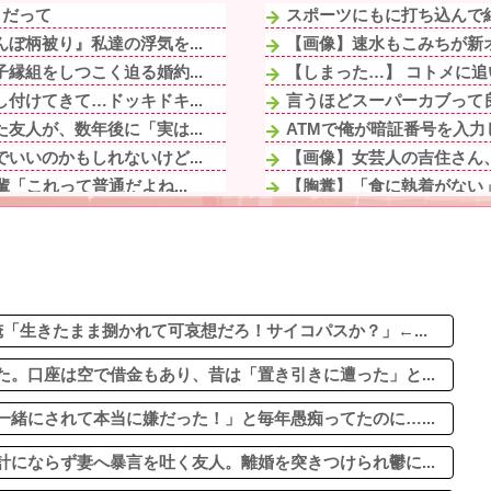
」だって
スポーツにもに打ち込んで結
ぼ柄被り』私達の浮気を...
【画像】速水もこみちが新オー
縁組をしつこく迫る婚約...
【しまった…】 コトメに追
付けてきて…ドッキドキ...
言うほどスーパーカブって
友人が、数年後に「実は...
ATMで俺が暗証番号を入力
いいのかもしれないけど...
【画像】女芸人の吉住さん、
「これって普通だよね...
【胸糞】「食に執着がない
るよね。犯罪者にはもっ...
絵師「このイラストを描く過
ハーフに見えない！」両...
「『きれいに書きなさい』と
てしまった模様
【画像】AIレベルの綺麗す
も連絡してたら離婚...
【悲報】ヤニねこで抜ける
されて本当に嫌だった！...
「生きたまま捌かれて可哀想だろ！サイコパスか？」←...
。口座は空で借金もあり、昔は「置き引きに遭った」と...
緒にされて本当に嫌だった！」と毎年愚痴ってたのに…...
にならず妻へ暴言を吐く友人。離婚を突きつけられ鬱に...