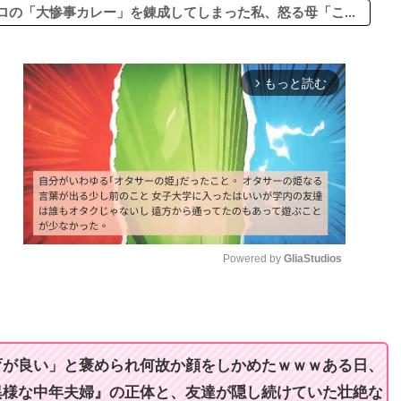
の「大惨事カレー」を錬成してしまった私、怒る母「こ...
もっと読む
arrow_forward_ios
Powered by 
GliaStudios
M
u
t
育が良い」と褒められ何故か顔をしかめたｗｗｗある日、
e
異様な中年夫婦』の正体と、友達が隠し続けていた壮絶な