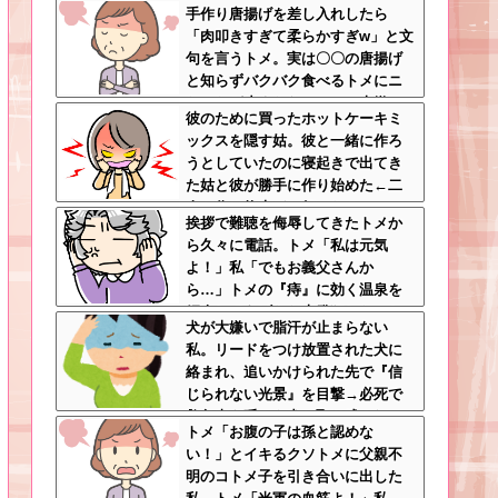
手作り唐揚げを差し入れしたら
「肉叩きすぎて柔らかすぎw」と文
句を言うトメ。実は〇〇の唐揚げ
と知らずバクバク食べるトメにニ
ヤニヤが止まらないｗｗ←大嫌い
彼のために買ったホットケーキミ
な食材おいしく食べててワロタ
ックスを隠す姑。彼と一緒に作ろ
うとしていたのに寝起きで出てき
た姑と彼が勝手に作り始めた←二
人で作る約束どこ行ったん…
挨拶で難聴を侮辱してきたトメか
ら久々に電話。トメ「私は元気
よ！」私「でもお義父さんか
ら…」トメの『痔』に効く温泉を
紹介してあげたら大発狂した←お
犬が大嫌いで脂汗が止まらない
義父さんノリノリで温泉行ってて
私。リードをつけ放置された犬に
草
絡まれ、追いかけられた先で『信
じられない光景』を目撃→必死で
救急車を呼ぶも犬と取り残され
トメ「お腹の子は孫と認めな
て・・・
い！」とイキるクソトメに父親不
明のコトメ子を引き合いに出した