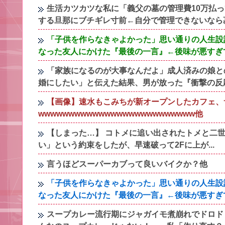
生活カツカツな私に「義父の墓の管理費10万払
する旦那にブチギレ寸前←自分で管理できないなら
「子供を作らなきゃよかった」思い通りの人生設
なった友人にかけた『最後の一言』←後味が悪すぎ
「家族になるのが大事なんだよ」成人済みの娘と
婚にしたい」と伝えた結果、男が放った『衝撃の反
【画像】速水もこみちが新オープンしたカフェ、サ
wwwwwwwwwwwwwwwwwwwwwwwwww他
【しまった…】 コトメに追い出されたトメと二世
い」という約束をしたが、早速破って2Fに上が...
言うほどスーパーカブって良いバイクか？他
「子供を作らなきゃよかった」思い通りの人生設
なった友人にかけた『最後の一言』←後味が悪すぎ
スープカレー流行期にジャガイモ煮崩れでドロド