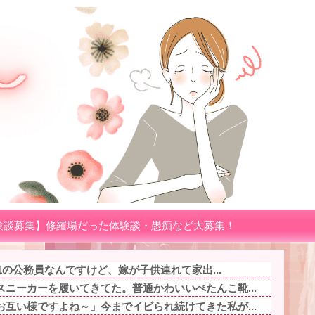
験談募集】修羅場だった体験談・愚痴など大募集！
.1の公務員なんですけど、嫁が子供連れて家出...
ニーカーを履いてきてた。普通かわいいぺたんこ靴...
互い様ですよね～」今までイビられ続けてきた私が...