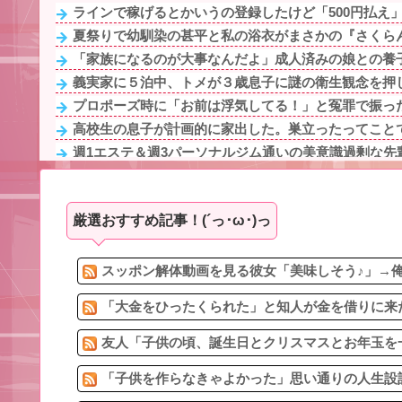
ラインで稼げるとかいうの登録したけど「500円払え
夏祭りで幼馴染の甚平と私の浴衣がまさかの『さくらん
「家族になるのが大事なんだよ」成人済みの娘との養子
義実家に５泊中、トメが３歳息子に謎の衛生観念を押し
プロポーズ時に「お前は浮気してる！」と冤罪で振った
高校生の息子が計画的に家出した。巣立ったってことで
週1エステ＆週3パーソナルジム通いの美意識過剰な先輩
女性用のトイレに入る男性を犯罪扱いするなって無理あ
【最悪】イギリス人と結婚した兄「産まれてきた子供が
厳選おすすめ記事！(´っ･ω･)っ
【悲報】ワイ引っ越しでヤバいものも一緒に連れてき
3/4嫁の妊娠中に女の子達とメッセをしまくった。バレて
友人「子供の頃、誕生日とクリスマスとお年玉を一緒に
スッポン解体動画を見る彼女「美味しそう♪」→俺
「大金をひったくられた」と知人が金を借りに来た
友人「子供の頃、誕生日とクリスマスとお年玉を一
「子供を作らなきゃよかった」思い通りの人生設計