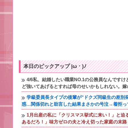
本日のピックアップ |ω・)ﾉ
4/6私、結婚したい職業NO.1の公務員なんで
ど強いてあげるとすれば母のせいかもしれない。嫁
学級委員長タイプの後輩が“ドクズ同級生の差別
惑…関係切れと助言した結果まさかの号泣→着拒っ
1月出産の私に「クリスマス挙式に来い！」と迫
あるだろ！」味方ゼロの夫と冷え切った家庭の末路