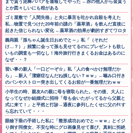
まで貰う泥棒ババアを通報してやった ←赤の他人から金貰う
とか図々しいにも程がある
ゴミ屋敷で「人間失格」と夫に暴言を吐かれ自殺を考えた
私…物置で見つけた20年前の謎の「薬草酒」を飲んだ直後に
起きた信じられない変化 ←薬草酒の効果が劇的すぎてワロタ
義両親「孫ちゃん誕生日おめでと～」私「（それだ
け…？）」頻繁に会って孫も見せてるのにプレゼントも欲し
いもの調査も一切なし！海外旅行行きまくるお金はあるのに
なぜ・・？
習い事の新人「一口どーぞ☆」私「人の食べかけ無理だか
ら」→新人「潔癖症なんだね損しない？ｗｗ」←噛み口付き
のパンやストロー突き出してくるお前が一番無理だわｗｗ
小学生の時、親友Aの親に母を寝取られた。その後、大人に
なってなぜか結婚式に招待「母も会いたがってるから父親と
式に来て！」と平然と打診→通夜に参列したくせに父のﾀﾋす
ら忘れていて・・・
眼瞼下垂の手術した私に「整形成功おめでと～ｗｗ」とイジ
り倒す同僚女、不安な時にグロ画像見せて喜び、真剣に拒絶