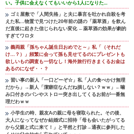
い。子供に会えなくてもいいから1人になりた...
ゴミ屋敷で「人間失格」と夫に暴言を吐かれ自殺を考
えた私…物置で見つけた20年前の謎の「薬草酒」を飲ん
だ直後に起きた信じられない変化 ←薬草酒の効果が劇的
すぎてワロタ
義両親「孫ちゃん誕生日おめでと～」私「（それだ
け…？）」頻繁に会って孫も見せてるのにプレゼントも
欲しいもの調査も一切なし！海外旅行行きまくるお金は
あるのになぜ・・？
習い事の新人「一口どーぞ☆」私「人の食べかけ無理
だから」→新人「潔癖症なんだね損しない？ｗｗ」←噛
み口付きのパンやストロー突き出してくるお前が一番無
理だわｗｗ
小学生の時、親友Aの親に母を寝取られた。その後、
大人になってなぜか結婚式に招待「母も会いたがってる
から父親と式に来て！」と平然と打診→通夜に参列した