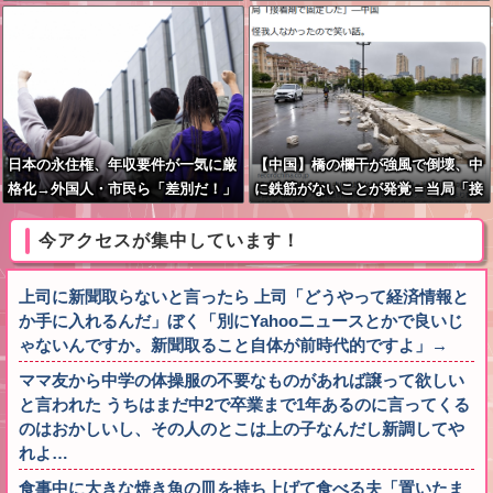
持ち悪い」…悪質なケースは警察へ
の相談検討
日本の永住権、年収要件が一気に厳
【中国】橋の欄干が強風で倒壊、中
格化→外国人・市民ら「差別だ！」
に鉄筋がないことが発覚＝当局「接
と抗議
着剤で固定した」
今アクセスが集中しています！
上司に新聞取らないと言ったら 上司「どうやって経済情報と
か手に入れるんだ」ぼく「別にYahooニュースとかで良いじ
ゃないんですか。新聞取ること自体が前時代的ですよ」→
ママ友から中学の体操服の不要なものがあれば譲って欲しい
と言われた うちはまだ中2で卒業まで1年あるのに言ってくる
のはおかしいし、その人のとこは上の子なんだし新調してや
れよ…
食事中に大きな焼き魚の皿を持ち上げて食べる夫「置いたま