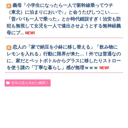
義母「小学生になったら一人で新幹線乗ってウチ
（東北）に泊まりにおいで♪」と会うたびしつこい……
「昔パパも一人で乗った」とか時代錯誤すぎ！治安も防
犯も無視して女児を一人で遠出させようとする無神経義
母にブ...
NEW!
恋人の「家で納豆を小鉢に移し替える」「飲み物に
レモンを入れる」行動に限界が来た…！外では普通なの
に、家だとペットボトルからグラスに移したりストロー
を使う謎の「丁寧な暮らし」感が無理ｗｗｗ
NEW!
百年の恋も冷めた瞬間！