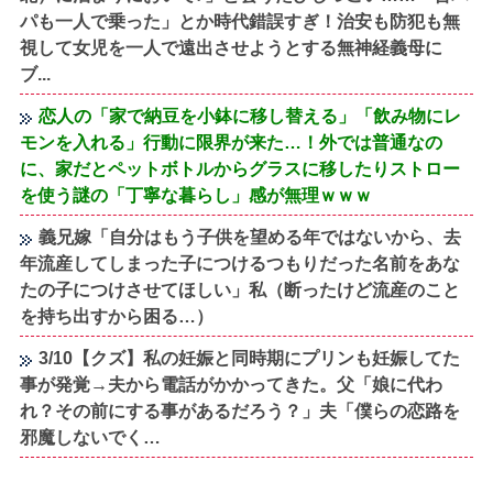
パも一人で乗った」とか時代錯誤すぎ！治安も防犯も無
視して女児を一人で遠出させようとする無神経義母に
ブ...
恋人の「家で納豆を小鉢に移し替える」「飲み物にレ
モンを入れる」行動に限界が来た…！外では普通なの
に、家だとペットボトルからグラスに移したりストロー
を使う謎の「丁寧な暮らし」感が無理ｗｗｗ
義兄嫁「自分はもう子供を望める年ではないから、去
年流産してしまった子につけるつもりだった名前をあな
たの子につけさせてほしい」私（断ったけど流産のこと
を持ち出すから困る…）
3/10【クズ】私の妊娠と同時期にプリンも妊娠してた
事が発覚→夫から電話がかかってきた。父「娘に代わ
れ？その前にする事があるだろう？」夫「僕らの恋路を
邪魔しないでく…