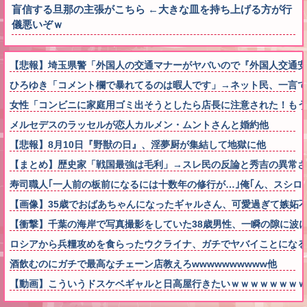
盲信する旦那の主張がこちら ←大きな皿を持ち上げる方が行
儀悪いぞｗ
【悲報】埼玉県警「外国人の交通マナーがヤバいので『外国人交通
ひろゆき「コメント欄で暴れてるのは暇人です」→ネット民、一言で
女性「コンビニに家庭用ゴミ出そうとしたら店長に注意された！もう
メルセデスのラッセルが恋人カルメン・ムントさんと婚約他
【悲報】8月10日『野獣の日』、淫夢厨が集結して地獄に他
【まとめ】歴史家「戦国最強は毛利」→スレ民の反論と秀吉の異常
寿司職人｢一人前の板前になるには十数年の修行が…｣俺｢ん、スシロー
【画像】35歳でおばあちゃんになったギャルさん、可愛過ぎて嫉妬不可避w w 
【衝撃】千葉の海岸で写真撮影をしていた38歳男性、一瞬の隙に波
ロシアから兵糧攻めを食らったウクライナ、ガチでヤバイことになる
酒飲むのにガチで最高なチェーン店教えろwwwwwwwwww他
【動画】こういうドスケベギャルと日高屋行きたいｗｗｗｗｗｗｗｗ