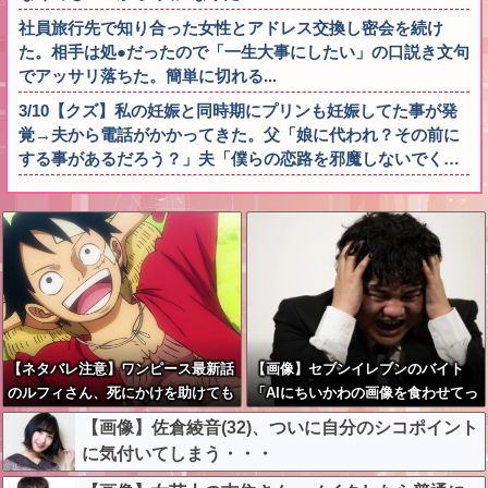
社員旅行先で知り合った女性とアドレス交換し密会を続け
た。相手は処●だったので「一生大事にしたい」の口説き文句
でアッサリ落ちた。簡単に切れる...
3/10【クズ】私の妊娠と同時期にプリンも妊娠してた事が発
覚→夫から電話がかかってきた。父「娘に代われ？その前に
する事があるだろう？」夫「僕らの恋路を邪魔しないでく…
【ネタバレ注意】ワンピース最新話
【画像】セブンイレブンのバイト
のルフィさん、死にかけを助けても
「AIにちいかわの画像を食わせてっ
らったジジイに悪態を吐いてしま
と………できた！」→とんでもない
【画像】佐倉綾音(32)、ついに自分のシコポイント
う・・・
ものが出来上がってしまうw w w w
に気付いてしまう・・・
w