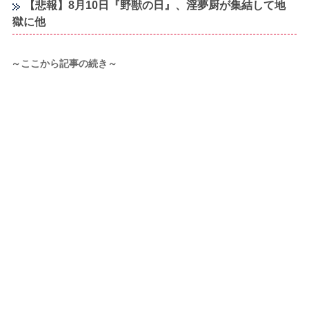
【悲報】8月10日『野獣の日』、淫夢厨が集結して地
獄に他
～ここから記事の続き～