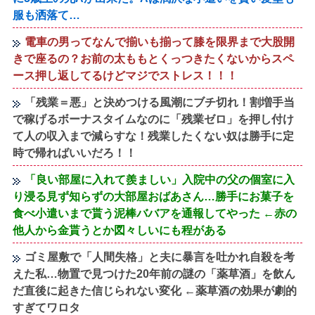
服も洒落て…
電車の男ってなんで揃いも揃って膝を限界まで大股開
きで座るの？お前の太ももとくっつきたくないからスペ
ース押し返してるけどマジでストレス！！！
「残業＝悪」と決めつける風潮にブチ切れ！割増手当
で稼げるボーナスタイムなのに「残業ゼロ」を押し付け
て人の収入まで減らすな！残業したくない奴は勝手に定
時で帰ればいいだろ！！
「良い部屋に入れて羨ましい」入院中の父の個室に入
り浸る見ず知らずの大部屋おばあさん…勝手にお菓子を
食べ小遣いまで貰う泥棒ババアを通報してやった ←赤の
他人から金貰うとか図々しいにも程がある
ゴミ屋敷で「人間失格」と夫に暴言を吐かれ自殺を考
えた私…物置で見つけた20年前の謎の「薬草酒」を飲ん
だ直後に起きた信じられない変化 ←薬草酒の効果が劇的
すぎてワロタ