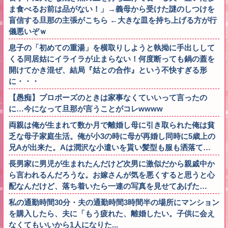
ま食べるお前は品がない！」→義母から受けた謎のしつけを
盲信する旦那の主張がこちら ←大きな皿を持ち上げる方が行
儀悪いぞｗ
息子の「初めての重湯」を横取りしようと執拗に手出しして
くる同居姑にイライラが止まらない！何度断っても鍋の蓋を
開けてかき混ぜ、結局『姑との合作』という不快すぎる形
に・・・
【愚痴】プロポーズのときは家事なくていいって言ったの
に…今になって旦那が言うことがコレwwww
両親は俺が生まれて数か月で離婚し母に引き取られた俺は貧
乏な母子家庭生活。俺が小3の時に母が再婚し同時に5歳上の
兄Aが出来た。Aは潤沢な小遣いを貰い髪型も服も洒落て…
長男家に男児が生まれたんだけど次男に激似だから親戚中か
ら言われるんだろうな。お嫁さんが気を悪くすると思うと心
配なんだけど、落ち着いたら一連の写真を見せてあげた…
私の通勤時間30分・夫の通勤時間3時間半の場所にマンション
を購入したら、夫に「もう疲れた、離婚したい。子供に会え
なくてもいいから1人になりた...