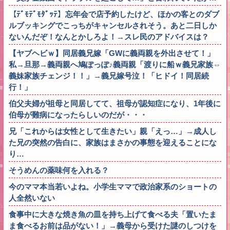
【ﾃﾞﾓﾃﾞﾓﾀﾞｯﾃ】忘年会で店予約したけど、ほかの客とのダブ
ルブッキングでこっちがキャンセルされそう。あと二日しか
ないんだぞ！なんとかしろよ！→スレ民のアドバイスは？
【ヤブヘビｗ】同居義兄嫁「GWに義両親を外出させて！」
私→旦那→義両親へ鳩ぽっぽ♪義両親「渡りに船ｗ義兄家族⇔
義妹家族チェンジ！！」→義兄嫁号泣！「ヒドイ！同居続
行！」
伯父夫婦が祖母と同居してて、祖母が認知症になり、1年後に
伯母が難病になったらしいのだが・・・
兄「これからは女性として生きたい」親「えっ…」→成人し
た兄の突然の告白に、家族はまさかの事態を迎えることにな
り…
そうめんの薬味何を入れる？
今のママ本当若いよね。小学生ママで政治家系のショートの
人全然いない
食事中に大きな焼き魚の皿を持ち上げて食べる夫「置いたま
ま食べるお前は品がない！」→義母から受けた謎のしつけを