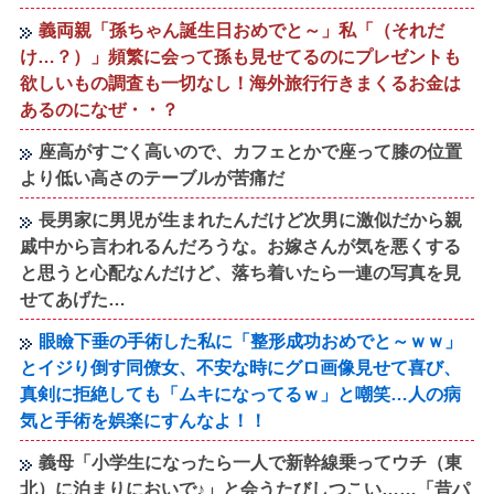
義両親「孫ちゃん誕生日おめでと～」私「（それだ
け…？）」頻繁に会って孫も見せてるのにプレゼントも
欲しいもの調査も一切なし！海外旅行行きまくるお金は
あるのになぜ・・？
座高がすごく高いので、カフェとかで座って膝の位置
より低い高さのテーブルが苦痛だ
長男家に男児が生まれたんだけど次男に激似だから親
戚中から言われるんだろうな。お嫁さんが気を悪くする
と思うと心配なんだけど、落ち着いたら一連の写真を見
せてあげた…
眼瞼下垂の手術した私に「整形成功おめでと～ｗｗ」
とイジり倒す同僚女、不安な時にグロ画像見せて喜び、
真剣に拒絶しても「ムキになってるｗ」と嘲笑…人の病
気と手術を娯楽にすんなよ！！
義母「小学生になったら一人で新幹線乗ってウチ（東
北）に泊まりにおいで♪」と会うたびしつこい……「昔パ