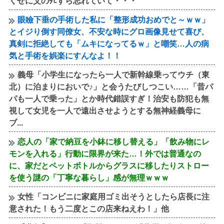
くせに父のﾀﾋすら忘れていて・・・
眼瞼下垂の手術した私に「整形成功おめでと～ｗｗ」
とイジり倒す同僚女、不安な時にグロ画像見せて喜び、
真剣に拒絶しても「ムキになってるｗ」と嘲笑…人の病
気と手術を娯楽にすんなよ！！
義母「小学生になったら一人で新幹線乗ってウチ（東
北）に泊まりにおいで♪」と会うたびしつこい……「昔パ
パも一人で乗った」とか時代錯誤すぎ！治安も防犯も無
視して女児を一人で遠出させようとする無神経義母に
ブ...
恋人の「家で納豆を小鉢に移し替える」「飲み物にレ
モンを入れる」行動に限界が来た…！外では普通なの
に、家だとペットボトルからグラスに移したりストロー
を使う謎の「丁寧な暮らし」感が無理ｗｗｗ
女性「コンビニに家庭用ゴミ出そうとしたら店長に注
意された！もう二度とこの店来ねえわ！」他