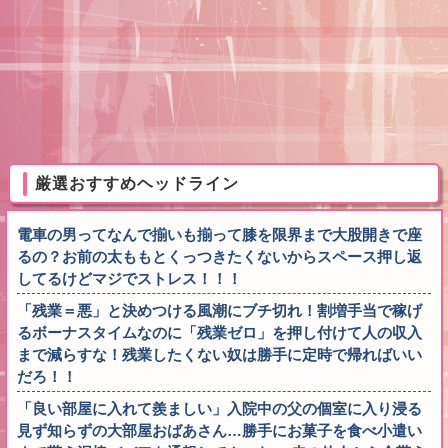
厳選おすすめヘッドライン
電車の男ってなんで揃いも揃って膝を限界まで大股開きで座
るの？お前の太ももとくっつきたくないからスペース押し返
してるけどマジでストレス！！！
「残業＝悪」と決めつける風潮にブチ切れ！割増手当で稼げ
るボーナスタイムなのに「残業ゼロ」を押し付けて人の収入
まで減らすな！残業したくない奴は勝手に定時で帰ればいい
だろ！！
「良い部屋に入れて羨ましい」入院中の父の個室に入り浸る
見ず知らずの大部屋おばあさん…勝手にお菓子を食べ小遣い