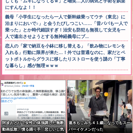
しても「ムキになってるｗ」と嘲笑…人の病気と手術を娯楽
にすんなよ！！
義母「小学生になったら一人で新幹線乗ってウチ（東北）に
泊まりにおいで♪」と会うたびしつこい……「昔パパも一人で
乗った」とか時代錯誤すぎ！治安も防犯も無視して女児を一
人で遠出させようとする無神経義母にブ...
恋人の「家で納豆を小鉢に移し替える」「飲み物にレモンを
入れる」行動に限界が来た…！外では普通なのに、家だとペ
ットボトルからグラスに移したりストローを使う謎の「丁寧
な暮らし」感が無理ｗｗｗ
阿波おどりで女性の体強調した無断
速水もこみち４１歳になってもスー
動画拡散、憤る踊り手「悲しいし気
パーイケメンだった