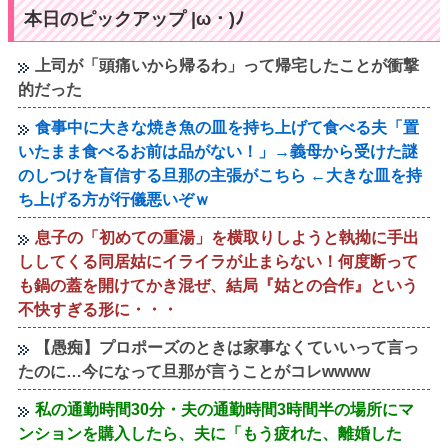
本日のピックアップ |ω・)ﾉ
上司が「頭痛いから帰るわ」って帰宅したことが衝撃
的だった
食事中に大きな焼き魚の皿を持ち上げて食べる夫「置
いたまま食べるお前は品がない！」→義母から受けた謎
のしつけを盲信する旦那の主張がこちら ←大きな皿を持
ち上げる方が行儀悪いぞｗ
息子の「初めての重湯」を横取りしようと執拗に手出
ししてくる同居姑にイライラが止まらない！何度断って
も鍋の蓋を開けてかき混ぜ、結局『姑との合作』という
不快すぎる形に・・・
【愚痴】プロポーズのときは家事なくていいって言っ
たのに…今になって旦那が言うことがコレwwww
私の通勤時間30分・夫の通勤時間3時間半の場所にマ
ンションを購入したら、夫に「もう疲れた、離婚した