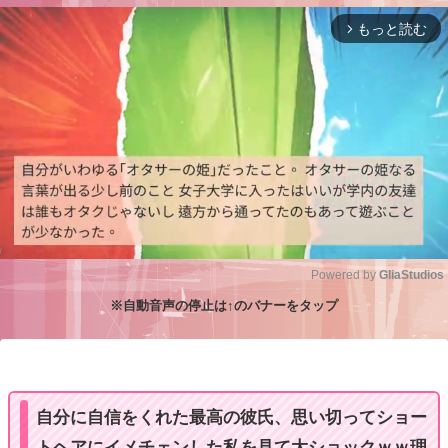
もっと読む
arrow_forward_ios
Powered by 
GliaStudios
※自動音声の停止は↑のバナーをタップ
M
u
t
e
自分に自信をくれた最高の彼氏、思い切ってショー
トヘアにイメチェンした私を見て大ショックｗｗ理