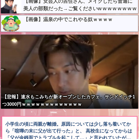
【画像】女芸人の吉住さん、メイクしたら普通に
美人の部類だった→ご覧くださいw w w w w w w w
【画像】温泉の中でこれやる奴ｗｗｗｗ
【悲報】速水もこみちが新オープンしたカフェ、サンドイッチ1
つ3000円ｗｗｗｗｗｗｗｗｗｗｗｗｗ
小学生の頃に両親が離婚。原因については少し落ち着いてか
ら「喧嘩の末に父が出て行った」と、 高校生になってからは
「父が金銭面でトラブルを起こして…」と言われていたが…