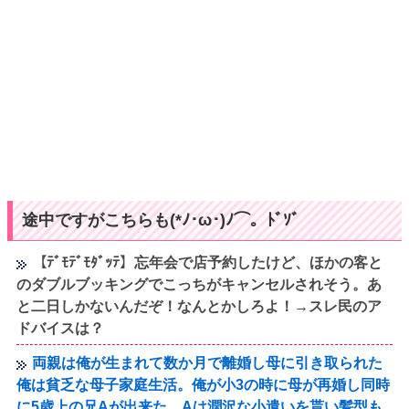
途中ですがこちらも(*ﾉ･ω･)ﾉ⌒。ﾄﾞｿﾞ
【ﾃﾞﾓﾃﾞﾓﾀﾞｯﾃ】忘年会で店予約したけど、ほかの客と
のダブルブッキングでこっちがキャンセルされそう。あ
と二日しかないんだぞ！なんとかしろよ！→スレ民のア
ドバイスは？
両親は俺が生まれて数か月で離婚し母に引き取られた
俺は貧乏な母子家庭生活。俺が小3の時に母が再婚し同時
に5歳上の兄Aが出来た。Aは潤沢な小遣いを貰い髪型も