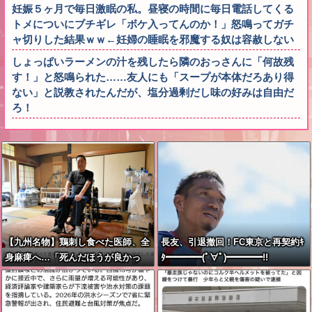
妊娠５ヶ月で毎日激眠の私。昼寝の時間に毎日電話してくる
トメについにブチギレ「ボケ入ってんのか！」怒鳴ってガチ
ャ切りした結果ｗｗ←妊婦の睡眠を邪魔する奴は容赦しない
しょっぱいラーメンの汁を残したら隣のおっさんに「何故残
す！」と怒鳴られた……友人にも「スープが本体だろあり得
ない」と説教されたんだが、塩分過剰だし味の好みは自由だ
ろ！
【九州名物】鶏刺し食べた医師、全
長友、引退撤回！FC東京と再契約ｷ
身麻痺へ…「死んだほうが良かっ
ﾀ━━━━(ﾟ∀ﾟ)━━━━!!
た」