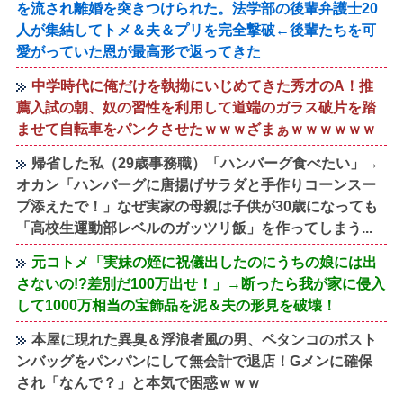
を流され離婚を突きつけられた。法学部の後輩弁護士20
人が集結してトメ＆夫＆プリを完全撃破←後輩たちを可
愛がっていた恩が最高形で返ってきた
中学時代に俺だけを執拗にいじめてきた秀才のA！推
薦入試の朝、奴の習性を利用して道端のガラス破片を踏
ませて自転車をパンクさせたｗｗｗざまぁｗｗｗｗｗｗ
帰省した私（29歳事務職）「ハンバーグ食べたい」→
オカン「ハンバーグに唐揚げサラダと手作りコーンスー
プ添えたで！」なぜ実家の母親は子供が30歳になっても
「高校生運動部レベルのガッツリ飯」を作ってしまう...
元コトメ「実妹の姪に祝儀出したのにうちの娘には出
さないの!?差別だ100万出せ！」→断ったら我が家に侵入
して1000万相当の宝飾品を泥＆夫の形見を破壊！
本屋に現れた異臭＆浮浪者風の男、ペタンコのボスト
ンバッグをパンパンにして無会計で退店！Gメンに確保
され「なんで？」と本気で困惑ｗｗｗ