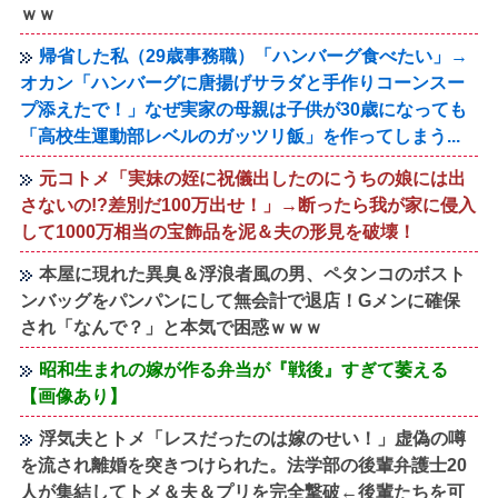
ｗｗ
帰省した私（29歳事務職）「ハンバーグ食べたい」→
オカン「ハンバーグに唐揚げサラダと手作りコーンスー
プ添えたで！」なぜ実家の母親は子供が30歳になっても
「高校生運動部レベルのガッツリ飯」を作ってしまう...
元コトメ「実妹の姪に祝儀出したのにうちの娘には出
さないの!?差別だ100万出せ！」→断ったら我が家に侵入
して1000万相当の宝飾品を泥＆夫の形見を破壊！
本屋に現れた異臭＆浮浪者風の男、ペタンコのボスト
ンバッグをパンパンにして無会計で退店！Gメンに確保
され「なんで？」と本気で困惑ｗｗｗ
昭和生まれの嫁が作る弁当が『戦後』すぎて萎える
【画像あり】
浮気夫とトメ「レスだったのは嫁のせい！」虚偽の噂
を流され離婚を突きつけられた。法学部の後輩弁護士20
人が集結してトメ＆夫＆プリを完全撃破←後輩たちを可