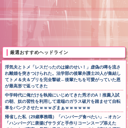
厳選おすすめヘッドライン
浮気夫とトメ「レスだったのは嫁のせい！」虚偽の噂を流さ
れ離婚を突きつけられた。法学部の後輩弁護士20人が集結し
てトメ＆夫＆プリを完全撃破←後輩たちを可愛がっていた恩
が最高形で返ってきた
中学時代に俺だけを執拗にいじめてきた秀才のA！推薦入試
の朝、奴の習性を利用して道端のガラス破片を踏ませて自転
車をパンクさせたｗｗｗざまぁｗｗｗｗｗｗ
帰省した私（29歳事務職）「ハンバーグ食べたい」→オカン
「ハンバーグに唐揚げサラダと手作りコーンスープ添えた