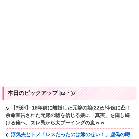
本日のピックアップ |ω・)ﾉ
【托卵】 18年前に離婚した元嫁の娘(22)が今嫁に凸！
余命宣告された元嫁の嘘を信じる娘に「真実」を隠し続
ける俺へ、スレ民から大ブーイングの嵐ｗｗ
浮気夫とトメ「レスだったのは嫁のせい！」虚偽の噂