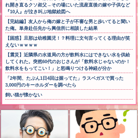
れ開き直るクソ叔父→その場にいた流産直後の嫁や子供など
『10人』が泣き叫ぶ地獄絵図へ
【完結編】友人から俺の嫁と子が不審な男と歩いてると聞い
た俺。単身赴任先から興信所に相談した結果
【困惑】旦那は幼稚園児！？料理に文句言ってくる理由が笑
えないｗｗｗｗ
【震災】近隣県の水道局の方が飲料水にはできない水を供給
してくれた。突然60代のおじさんが「飲料水じゃないのか！
飲料水をもってこい！」と怒鳴りつける神経が分か
「2年間、たぶん1日4回は握ってた」ラスベガスで買った
3,000円のキーホルダーを調べたら
飼い猫が懐かない