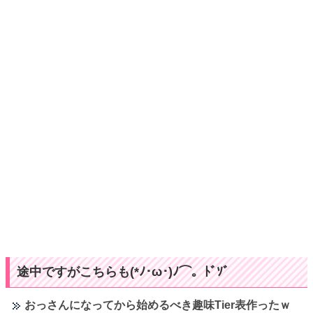
途中ですがこちらも(*ﾉ･ω･)ﾉ⌒。ﾄﾞｿﾞ
おっさんになってから始めるべき趣味Tier表作ったｗ