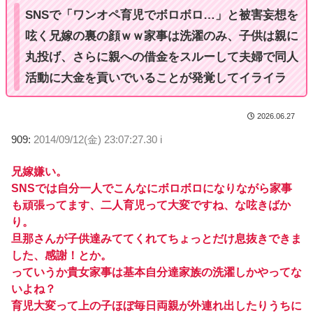
SNSで「ワンオペ育児でボロボロ…」と被害妄想を
呟く兄嫁の裏の顔ｗｗ家事は洗濯のみ、子供は親に
丸投げ、さらに親への借金をスルーして夫婦で同人
活動に大金を貢いでいることが発覚してイライラ
2026.06.27
909:
2014/09/12(金) 23:07:27.30 i
兄嫁嫌い。
SNSでは自分一人でこんなにボロボロになりながら家事
も頑張ってます、二人育児って大変ですね、な呟きばか
り。
旦那さんが子供達みててくれてちょっとだけ息抜きできま
した、感謝！とか。
っていうか貴女家事は基本自分達家族の洗濯しかやってな
いよね？
育児大変って上の子ほぼ毎日両親が外連れ出したりうちに