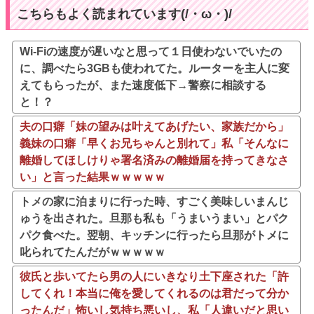
こちらもよく読まれています(/・ω・)/
Wi-Fiの速度が遅いなと思って１日使わないでいたの
に、調べたら3GBも使われてた。ルーターを主人に変
えてもらったが、また速度低下→警察に相談する
と！？
夫の口癖「妹の望みは叶えてあげたい、家族だから」
義妹の口癖「早くお兄ちゃんと別れて」私「そんなに
離婚してほしけりゃ署名済みの離婚届を持ってきなさ
い」と言った結果ｗｗｗｗｗ
トメの家に泊まりに行った時、すごく美味しいまんじ
ゅうを出された。旦那も私も「うまいうまい」とパク
パク食べた。翌朝、キッチンに行ったら旦那がトメに
叱られてたんだがｗｗｗｗｗ
彼氏と歩いてたら男の人にいきなり土下座された「許
してくれ！本当に俺を愛してくれるのは君だって分か
ったんだ」怖いし気持ち悪いし、私「人違いだと思い