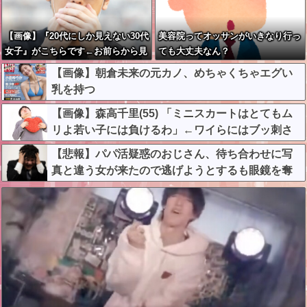
【画像】『20代にしか見えない30代
美容院ってオッサンがいきなり行っ
女子』がこちらです←お前らから見
ても大丈夫なん？
てどう？？？？？？？
【画像】朝倉未来の元カノ、めちゃくちゃエグい
乳を持つ
【画像】森高千里(55) 「ミニスカートはとてもム
リよ若い子には負けるわ」←ワイらにはブッ刺さ
りまくってしまうw w w w w w
【悲報】パパ活疑惑のおじさん、待ち合わせに写
真と違う女が来たので逃げようとするも眼鏡を奪
われ可哀想なことになっているところを激写され
てしまう…