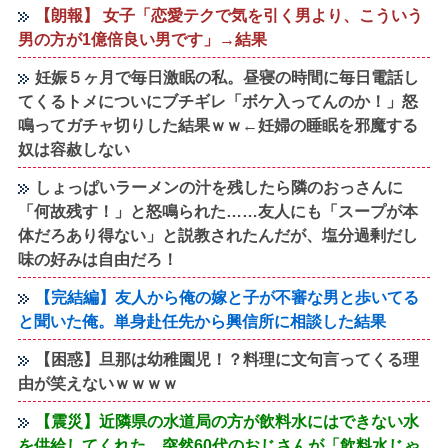
【朗報】 女子「恋愛テクで気を引く男より、こういう
男の方が1億倍良い男です」→結果
妊娠５ヶ月で毎日激眠の私。昼寝の時間に毎日電話し
てくるトメについにブチギレ「ボケ入ってんのか！」怒
鳴ってガチャ切りした結果ｗｗ←妊婦の睡眠を邪魔する
奴は容赦しない
しょっぱいラーメンの汁を残したら隣のおっさんに
「何故残す！」と怒鳴られた……友人にも「スープが本
体だろあり得ない」と説教されたんだが、塩分過剰だし
味の好みは自由だろ！
【完結編】友人から俺の嫁と子が不審な男と歩いてる
と聞いた俺。単身赴任先から興信所に相談した結果
【困惑】旦那は幼稚園児！？料理に文句言ってくる理
由が笑えないｗｗｗｗ
【震災】近隣県の水道局の方が飲料水にはできない水
を供給してくれた。突然60代のおじさんが「飲料水じゃ