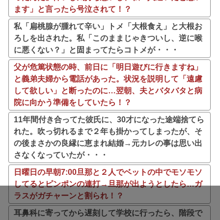
ます」と言ったら号泣されて！？
私「扁桃腺が腫れて辛い」トメ「大根食え」と大根お
ろしを出された。私「このままじゃきついし、逆に喉
に悪くない？」と固まってたらコトメが・・・
父が危篤状態の時、前日に「明日遊びに行きますね」
と義弟夫婦から電話があった。状況を説明して「遠慮
して欲しい」と断ったのに…翌朝、夫とバタバタと病
院に向かう準備をしていたら！？
11年間付き合ってた彼氏に、30才になった途端捨てら
れた。吹っ切れるまで２年も掛かってしまったが、そ
の後まさかの良縁に恵まれ結婚→元カレの事は思い出
さなくなっていたが・・・
日曜日の早朝7:00旦那と２人でベットの中でモソモソ
してるとピンポンの連打→旦那が出ようとしたら…ガ
ラスがガチャーンと割られ！？
耳鼻科に寄ってから遅刻して学校に行ったら、階段で