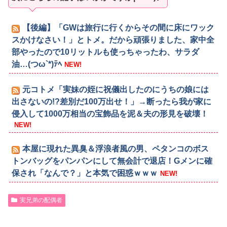
【後編】「GWは旅行に行くからその間に床にワック
スかけなさい！」とトメ。だから頑張りました、家中全
部やったので10リットルも使っちゃったわ、サラダ
油…(つω`*)ﾃﾍ
NEW!
元コトメ「実妹の姪に祝儀出したのにうちの娘には
出さないの!?差別だ100万出せ！」→断ったら我が家に
侵入して1000万相当の宝飾品を泥＆夫の形見を破壊！
NEW!
本屋に現れた異臭＆浮浪者風の男、ペタンコのボス
トンバッグをパンパンにして無会計で退店！Gメンに確
保され「なんで？」と本気で困惑ｗｗｗ
NEW!
実兄弟の配偶者