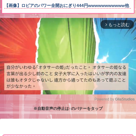
【画像】ロピアのパワー全開おにぎり444円wwwwwwwwwww他
もっと読む
arrow_forward_ios
Powered by 
GliaStudios
※自動音声の停止は↑のバナーをタップ
M
u
t
e