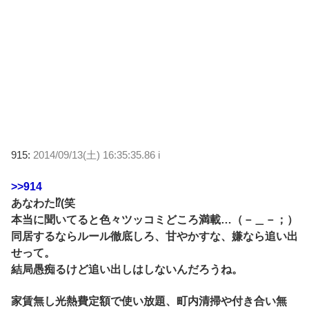
915:
2014/09/13(土) 16:35:35.86 i
>>914
あなわた⁉︎(笑
本当に聞いてると色々ツッコミどころ満載…（－＿－；）
同居するならルール徹底しろ、甘やかすな、嫌なら追い出
せって。
結局愚痴るけど追い出しはしないんだろうね。
家賃無し光熱費定額で使い放題、町内清掃や付き合い無