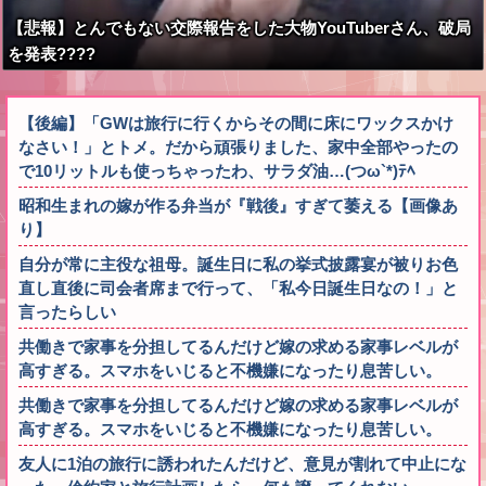
【悲報】とんでもない交際報告をした大物YouTuberさん、破局
を発表????
【後編】「GWは旅行に行くからその間に床にワックスかけ
なさい！」とトメ。だから頑張りました、家中全部やったの
で10リットルも使っちゃったわ、サラダ油…(つω`*)ﾃﾍ
昭和生まれの嫁が作る弁当が『戦後』すぎて萎える【画像あ
り】
自分が常に主役な祖母。誕生日に私の挙式披露宴が被りお色
直し直後に司会者席まで行って、「私今日誕生日なの！」と
言ったらしい
共働きで家事を分担してるんだけど嫁の求める家事レベルが
高すぎる。スマホをいじると不機嫌になったり息苦しい。
共働きで家事を分担してるんだけど嫁の求める家事レベルが
高すぎる。スマホをいじると不機嫌になったり息苦しい。
友人に1泊の旅行に誘われたんだけど、意見が割れて中止にな