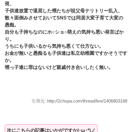
視、
子供達放置で退屈した甥たちが祖父母テリトリー乱入、
散々面倒みさせておいてSNSでは同居大変子育て大変の
愚痴。
自分も子持ちなのにホ○ショ○萌えの気持ち悪い発言ばか
り。
うちにも子供いるから気持ち悪くて仕方ない。
お金が無いと愚痴るも子供達は私立幼稚園ですかそうです
か。
甥っ子達に罪はないけど親戚付き合いしたく無い。
引用元:
http://2chspa.com/thread/live/1406803188
次にこちらの記事はいかがですか|･ω･*)ノ