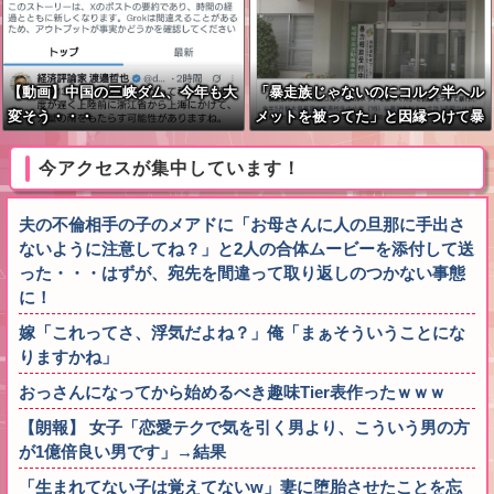
【動画】中国の三峡ダム、今年も大
「暴走族じゃないのにコルク半ヘル
変そう・・・
メットを被ってた」と因縁つけて暴
行 少年らと父親(37)逮捕
今アクセスが集中しています！
夫の不倫相手の子のメアドに「お母さんに人の旦那に手出さ
ないように注意してね？」と2人の合体ムービーを添付して送
った・・・はずが、宛先を間違って取り返しのつかない事態
に！
嫁「これってさ、浮気だよね？」俺「まぁそういうことにな
りますかね」
おっさんになってから始めるべき趣味Tier表作ったｗｗｗ
【朗報】 女子「恋愛テクで気を引く男より、こういう男の方
が1億倍良い男です」→結果
「生まれてない子は覚えてないw」妻に堕胎させたことを忘