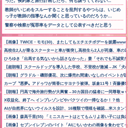
った。倹約家と旅行計画したら、何も譲ってくれない...
教師がいじめをスルーすることを批判するやつらは、いじめ
っ子が教師の指導なんか聞くと思っているのだろうか…
警察や検察が冤罪率をデータとして公表すべきだと思う
【画像】TWICE・モモ(30)、またしてもエチエチボデーを披露wwww
高校生2人が乗るスクーターと車が衝突し高校生ら2人が死傷、車の
ひろゆき「出馬する気ないから話さなかった」妻「それでも不誠実だ
【超朗報】スクールドッグを導入した学校、不登校が激減→JK「犬
【朗報】グラドル・磯部優花、次に爆売れ間違いなしのイベントが話
カープ〝悪夢〟アドゥワが筒香にサヨナラ被弾。坂倉11号！斉藤優5回2
【朗報】円高で海外旅行勢が大興奮→30カ国目の猛者に一同尊敬ｗ
X収益化、終了へ インプレゾンビやパクツイの一掃なるか！？他
AIが自然界にないウイルスを設計、16種類で増殖を確認…米スタン
【画像】森高千里(55) 「ミニスカートはとてもムリよ若い子には負ける
【画像】セブンイレブンのバイト「AIにちいかわの画像を食わせて