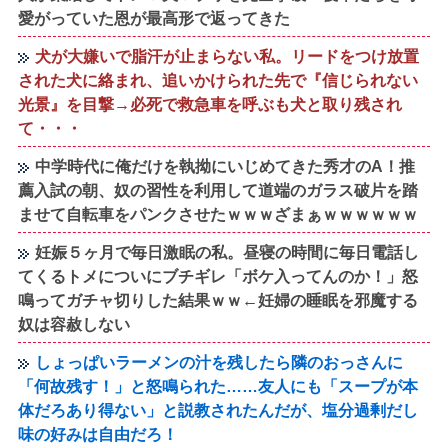
愛がっていた恩が最高形で返ってきた
犬が大嫌いで脂汗が止まらない私。リードをつけ放置
された犬に絡まれ、追いかけられた先で『信じられない
光景』を目撃→必死で救急車を呼ぶも犬と取り残され
て・・・
中学時代に俺だけを執拗にいじめてきた秀才のA！推
薦入試の朝、奴の習性を利用して道端のガラス破片を踏
ませて自転車をパンクさせたｗｗｗざまぁｗｗｗｗｗｗ
妊娠５ヶ月で毎日激眠の私。昼寝の時間に毎日電話し
てくるトメについにブチギレ「ボケ入ってんのか！」怒
鳴ってガチャ切りした結果ｗｗ←妊婦の睡眠を邪魔する
奴は容赦しない
しょっぱいラーメンの汁を残したら隣のおっさんに
「何故残す！」と怒鳴られた……友人にも「スープが本
体だろあり得ない」と説教されたんだが、塩分過剰だし
味の好みは自由だろ！