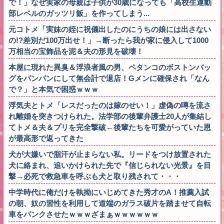
で！」なぜ実家の母親は子供が30歳になっても「高校生運動
部レベルのガッツリ飯」を作ってしまう...
元コトメ「実妹の姪に祝儀出したのにうちの娘には出さない
の!?差別だ100万出せ！」→断ったら我が家に侵入して1000
万相当の宝飾品を泥＆夫の形見を破壊！
本屋に現れた異臭＆浮浪者風の男、ペタンコのボストンバッ
グをパンパンにして無会計で退店！Gメンに確保され「なん
で？」と本気で困惑ｗｗｗ
浮気夫とトメ「レスだったのは嫁のせい！」虚偽の噂を流さ
れ離婚を突きつけられた。法学部の後輩弁護士20人が集結し
てトメ＆夫＆プリを完全撃破←後輩たちを可愛がっていた恩
が最高形で返ってきた
犬が大嫌いで脂汗が止まらない私。リードをつけ放置された
犬に絡まれ、追いかけられた先で『信じられない光景』を目
撃→必死で救急車を呼ぶも犬と取り残されて・・・
中学時代に俺だけを執拗にいじめてきた秀才のA！推薦入試
の朝、奴の習性を利用して道端のガラス破片を踏ませて自転
車をパンクさせたｗｗｗざまぁｗｗｗｗｗｗ