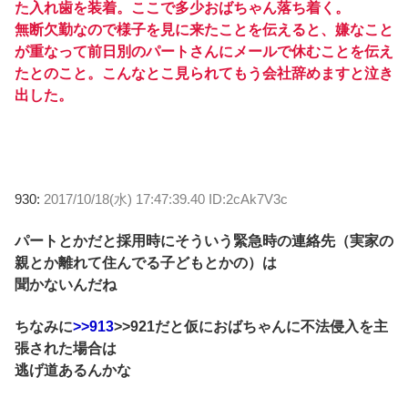
た入れ歯を装着。ここで多少おばちゃん落ち着く。
無断欠勤なので様子を見に来たことを伝えると、嫌なこと
が重なって前日別のパートさんにメールで休むことを伝え
たとのこと。こんなとこ見られてもう会社辞めますと泣き
出した。
930:
2017/10/18(水) 17:47:39.40 ID:2cAk7V3c
パートとかだと採用時にそういう緊急時の連絡先（実家の
親とか離れて住んでる子どもとかの）は
聞かないんだね
ちなみに
>>913
>>921だと仮におばちゃんに不法侵入を主
張された場合は
逃げ道あるんかな