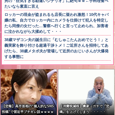
男の「狂気すぎる勘違いシナリオ」に絶句ｗｗ←手料理食べ
たいなら素直に言え
ロッカーの現金が盗まれるも店長に疑われ激怒！10代キャバ
嬢の私、自力でロッカー内にカメラを仕掛けて犯人を特定し
たら同僚の女だった…警察へ行くと言って止められ、加害者
に泣かれながら大揉めして・・・
38歳マザコン夫の誕生日に「むしゅこたんおめでとう！」と
義実家を飾り付ける超過干渉トメ！ご近所さんを招待してあ
げたら、38歳メタボ夫が登場して近所のおじいさんが大爆発
する事態に
【悲報】高市首相の“個人的なSNS
【消費税減税】農家、ガチで『悲
投稿”で習近平ブチギレ説ｗｗｗｗ
鳴』を上げてしまう・・・・・