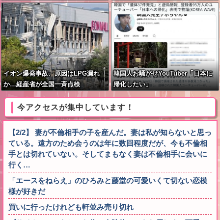
ｗ
イオン爆発事故、原因はLPG漏れ
韓国人お騒がせYouTuber「日本に
か…経産省が全国一斉点検
帰化したい」
今アクセスが集中しています！
【2/2】 妻が不倫相手の子を産んだ。妻は私が知らないと思っ
ている。遠方のため会うのは年に数回程度だが、今も不倫相
手とは切れていない。そしてまもなく妻は不倫相手に会いに
行く…
「エースをねらえ」のひろみと藤堂の可愛いくて切ない恋模
様が好きだ
買いに行ったけれども軒並み売り切れ