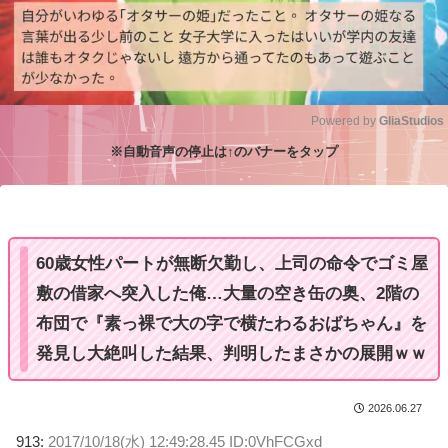
Powered by 
GliaStudios
※自動音声の停止は↑のバナーをタップ
M
u
t
e
60歳女性パートが無断欠勤し、上司の命令でゴミ屋
敷の借家へ突入した俺…大量の空き缶の奥、2階の
布団で『素っ裸で大の字で横たわるおばちゃん』を
発見し大絶叫した結果、判明したまさかの展開ｗｗ
2026.06.27
913:
2017/10/18(水) 12:49:28.45 ID:0VhFCGxd