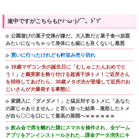
途中ですがこちらも(*ﾉ･ω･)ﾉ⌒。ﾄﾞｿﾞ
公園遊びの菓子交換が嫌だ。大人数だと菓子食べ放題
みたいになっちゃって身体にも歯にも良くないし最悪
買いに行ったけれども軒並み売り切れ
38歳マザコン夫の誕生日に「むしゅこたんおめでと
う！」と義実家を飾り付ける超過干渉トメ！ご近所さん
を招待してあげたら、38歳メタボ夫が登場して近所のお
じいさんが大爆発する事態に
家購入に「ダメダメ！」と猛反対するトメに「あなた
の家じゃありません」と言い放った結果→激怒したトメ
が自ら〇〇を口にして最高の展開へｗｗｗｗｗｗ
飲み会で席を離れた隙にスマホを操作され、全ゲーム
アプリをアンインストールされた…課金データ消失にキ