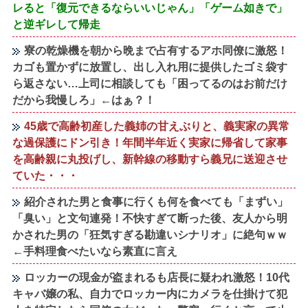
レると「復元できるならいいじゃん」「ゲーム如きで」
と逆ギレして帰走
寮の乾燥機を朝から晩まで占有するアホ同僚に激怒！
カゴも置かずに放置し、出し入れ用に提供したゴミ袋す
ら返さない…上司に相談しても「困ってるのはお前だけ
だから我慢しろ」←はぁ？！
45歳で高齢初産した義姉の甘えぶりと、義実家の異常
な過保護にドン引き！年間半年近く実家に帰省して家事
を高齢親に丸投げし、新幹線の移動すら義兄に送迎させ
ていた・・・
紹介された男と食事に行くも何を食べても「まずい」
「臭い」と文句連発！不快すぎて断った後、友人から明
かされた男の「狂気すぎる勘違いシナリオ」に絶句ｗｗ
←手料理食べたいなら素直に言え
ロッカーの現金が盗まれるも店長に疑われ激怒！10代
キャバ嬢の私、自力でロッカー内にカメラを仕掛けて犯