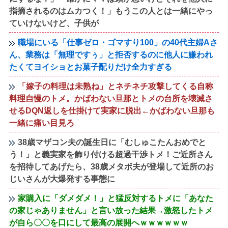
指摘されるのはムカつく！」もうこの人とは一緒にやっ
ていけないけど、子供が
職場にいる「仕事ゼロ・ゴマすり100」の40代主婦Aさ
ん、業務は「無理ですぅ」と拒否するのに他人に嫌われ
たくてヨイショとお菓子配りだけ全力すぎる
「嫁子の料理は未熟ね」とネチネチ攻撃してくる自称
料理自慢のトメ。かばわない旦那とトメの台所を壊滅さ
せるDQN返しを仕掛けて実家に脱出←かばわない旦那も
一緒に痛い目見ろ
38歳マザコン夫の誕生日に「むしゅこたんおめでと
う！」と義実家を飾り付ける超過干渉トメ！ご近所さん
を招待してあげたら、38歳メタボ夫が登場して近所のお
じいさんが大爆発する事態に
家購入に「ダメダメ！」と猛反対するトメに「あなた
の家じゃありません」と言い放った結果→激怒したトメ
が自ら〇〇を口にして最高の展開へｗｗｗｗｗｗ