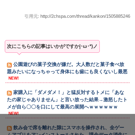
引用元:
http://2chspa.com/thread/kankon/1505885246
次にこちらの記事はいかがですか|･ω･*)ノ
公園遊びの菓子交換が嫌だ。大人数だと菓子食べ放
題みたいになっちゃって身体にも歯にも良くないし最悪
NEW!
家購入に「ダメダメ！」と猛反対するトメに「あな
たの家じゃありません」と言い放った結果→激怒したト
メが自ら〇〇を口にして最高の展開へｗｗｗｗｗｗ
NEW!
飲み会で席を離れた隙にスマホを操作され、全ゲー
ムアプリをアンインストールされた…課金データ消失に