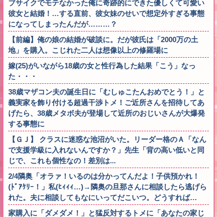
ブサイクでモテなかった俺に奇跡的にできた優しくて可愛い
彼女と結婚！…する直前、彼女妹のせいで想定外すぎる事態
になってしまったんだが………？
【前編】俺の娘の結婚が破談に。だが彼氏は「2000万の土
地」を購入。こじれた二人は想像以上の修羅場に
嫁(25)がいながら18歳の女と性行為した結果「こう」なっ
た・・・
38歳マザコン夫の誕生日に「むしゅこたんおめでとう！」と
義実家を飾り付ける超過干渉トメ！ご近所さんを招待してあ
げたら、38歳メタボ夫が登場して近所のおじいさんが大爆発
する事態に
【ＧＪ】 クラスに迷惑な池沼がいた。リーダー格のＡ「なん
で支援学級に入れないんですか？」先生「背の高い低いと同
じで、これも個性なの！差別は...
2/4隣奥「オラァ！いるのは分かってんだよ！子供預かれ！
(ﾄﾞｱｹﾘｰ！」私(ﾋｨｨｨ…)→隣奥の旦那さんに相談したら逃げら
れた。夫に相談してもなにいってだこいつ。どうすれば…
家購入に「ダメダメ！」と猛反対するトメに「あなたの家じ