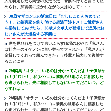
人を特定したら同僚の女だった…警察へ行くと言って止
められ、加害者に泣かれながら大揉めして・・・
38歳マザコン夫の誕生日に「むしゅこたんおめでと
う！」と義実家を飾り付ける超過干渉トメ！ご近所さん
を招待してあげたら、38歳メタボ夫が登場して近所のお
じいさんが大爆発する事態に
噂を尾ひれをつけて言いふらす職場のおやじ「私さん
は社内一のイケメンに言い寄ってフられた」「私さんが
金貸してくれって頼んできた」→後輩と協力して復讐す
ることにｗ
2/4隣奥「オラァ！いるのは分かってんだよ！子供預か
れ！(ﾄﾞｱｹﾘｰ！」私(ﾋｨｨｨ…)→隣奥の旦那さんに相談した
ら逃げられた。夫に相談してもなにいってだこいつ。ど
うすれば…
2/4隣奥「オラァ！いるのは分かってんだよ！子供預か
れ！(ﾄﾞｱｹﾘｰ！」私(ﾋｨｨｨ…)→隣奥の旦那さんに相談した
ら逃げられた。夫に相談してもなにいってだこいつ。ど