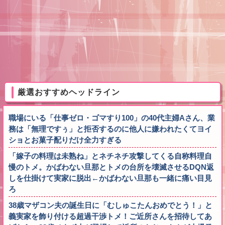
厳選おすすめヘッドライン
職場にいる「仕事ゼロ・ゴマすり100」の40代主婦Aさん、業
務は「無理ですぅ」と拒否するのに他人に嫌われたくてヨイ
ショとお菓子配りだけ全力すぎる
「嫁子の料理は未熟ね」とネチネチ攻撃してくる自称料理自
慢のトメ。かばわない旦那とトメの台所を壊滅させるDQN返
しを仕掛けて実家に脱出←かばわない旦那も一緒に痛い目見
ろ
38歳マザコン夫の誕生日に「むしゅこたんおめでとう！」と
義実家を飾り付ける超過干渉トメ！ご近所さんを招待してあ