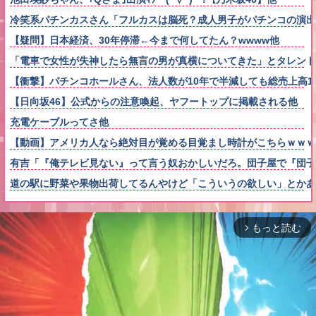
冷笑系パチンカスさん「フルカスは脳死？成人男子がパチンコの演出
【疑問】日本経済、30年停滞←今まで何してたん？wwww他
「電車で女性が失神したら無言の男が真横についてきた」とタレント
【衝撃】パチンコホールさん、法人数が10年で半減しても総売上高1
【日向坂46】公式からの注意喚起、ヤフートップに掲載される他
充電ケーブルってさ他
【動画】アメリカ人なら絶対目が覚める目覚まし時計がこちらｗｗｗ
有吉「『俺テレビ見ない』って言う奴おかしいだろ。団子屋で『団子
道の駅に野菜や果物出荷してるんやけど「こういうの欲しい」とかあ
もっと読む
arrow_forward_ios