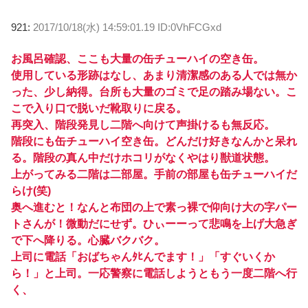
921:
2017/10/18(水) 14:59:01.19 ID:0VhFCGxd
お風呂確認、ここも大量の缶チューハイの空き缶。
使用している形跡はなし、あまり清潔感のある人では無か
った、少し納得。台所も大量のゴミで足の踏み場ない。こ
こで入り口で脱いだ靴取りに戻る。
再突入、階段発見し二階へ向けて声掛けるも無反応。
階段にも缶チューハイ空き缶。どんだけ好きなんかと呆れ
る。階段の真ん中だけホコリがなくやはり獣道状態。
上がってみる二階は二部屋。手前の部屋も缶チューハイだ
らけ(笑)
奥へ進むと！なんと布団の上で素っ裸で仰向け大の字パー
トさんが！微動だにせず。ひぃーーって悲鳴を上げ大急ぎ
で下へ降りる。心臓バクバク。
上司に電話「おばちゃんﾀﾋんでます！」「すぐいくか
ら！」と上司。一応警察に電話しようともう一度二階へ行
く、