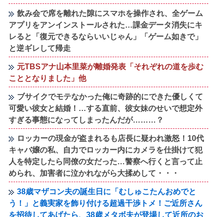
飲み会で席を離れた隙にスマホを操作され、全ゲーム
アプリをアンインストールされた…課金データ消失にキ
レると「復元できるならいいじゃん」「ゲーム如きで」
と逆ギレして帰走
元TBSアナ山本里菜が離婚発表「それぞれの道を歩む
こととなりました」他
ブサイクでモテなかった俺に奇跡的にできた優しくて
可愛い彼女と結婚！…する直前、彼女妹のせいで想定外
すぎる事態になってしまったんだが………？
ロッカーの現金が盗まれるも店長に疑われ激怒！10代
キャバ嬢の私、自力でロッカー内にカメラを仕掛けて犯
人を特定したら同僚の女だった…警察へ行くと言って止
められ、加害者に泣かれながら大揉めして・・・
38歳マザコン夫の誕生日に「むしゅこたんおめでと
う！」と義実家を飾り付ける超過干渉トメ！ご近所さん
を招待してあげたら、38歳メタボ夫が登場して近所のお