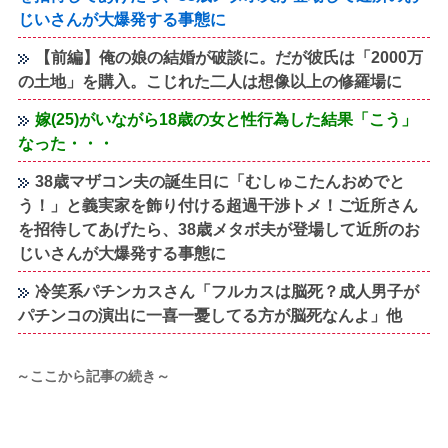
じいさんが大爆発する事態に
【前編】俺の娘の結婚が破談に。だが彼氏は「2000万
の土地」を購入。こじれた二人は想像以上の修羅場に
嫁(25)がいながら18歳の女と性行為した結果「こう」
なった・・・
38歳マザコン夫の誕生日に「むしゅこたんおめでと
う！」と義実家を飾り付ける超過干渉トメ！ご近所さん
を招待してあげたら、38歳メタボ夫が登場して近所のお
じいさんが大爆発する事態に
冷笑系パチンカスさん「フルカスは脳死？成人男子が
パチンコの演出に一喜一憂してる方が脳死なんよ」他
～ここから記事の続き～