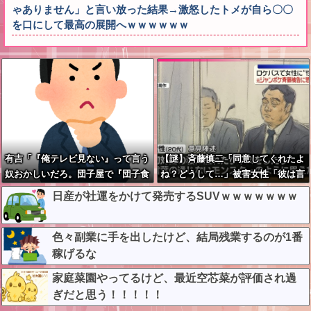
ゃありません」と言い放った結果→激怒したトメが自ら〇〇
を口にして最高の展開へｗｗｗｗｗｗ
有吉「『俺テレビ見ない』って言う
【謎】斉藤慎二「同意してくれたよ
奴おかしいだろ。団子屋で『団子食
ね？どうして…」被害女性「彼は言
べない』って言うか？」
葉が通じないモンスター」
日産が社運をかけて発売するSUVｗｗｗｗｗｗｗ
色々副業に手を出したけど、結局残業するのが1番
稼げるな
家庭菜園やってるけど、最近空芯菜が評価され過
ぎだと思う！！！！！