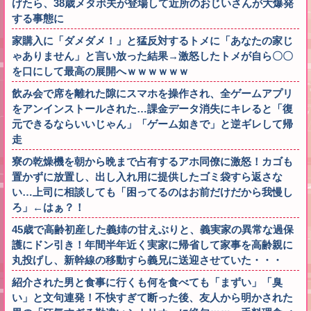
げたら、38歳メタボ夫が登場して近所のおじいさんが大爆発
する事態に
家購入に「ダメダメ！」と猛反対するトメに「あなたの家じ
ゃありません」と言い放った結果→激怒したトメが自ら〇〇
を口にして最高の展開へｗｗｗｗｗｗ
飲み会で席を離れた隙にスマホを操作され、全ゲームアプリ
をアンインストールされた…課金データ消失にキレると「復
元できるならいいじゃん」「ゲーム如きで」と逆ギレして帰
走
寮の乾燥機を朝から晩まで占有するアホ同僚に激怒！カゴも
置かずに放置し、出し入れ用に提供したゴミ袋すら返さな
い…上司に相談しても「困ってるのはお前だけだから我慢し
ろ」←はぁ？！
45歳で高齢初産した義姉の甘えぶりと、義実家の異常な過保
護にドン引き！年間半年近く実家に帰省して家事を高齢親に
丸投げし、新幹線の移動すら義兄に送迎させていた・・・
紹介された男と食事に行くも何を食べても「まずい」「臭
い」と文句連発！不快すぎて断った後、友人から明かされた