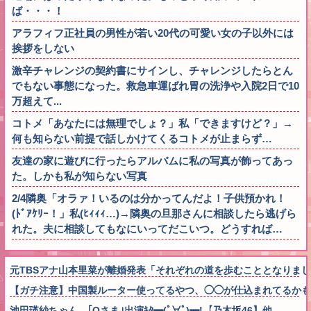
ば・・・！
アラフィフ正社員の男性が若い20代の可愛い女の子以外には
挨拶をしない
激辛チャレンジの契約書にサインし、チャレンジしたらとん
でもない事態になった。救急車運ばれ胃の洗浄や入院2日で10
万超えて...
コトメ「あなたには無理でしょ？」私「できますけど？」→
何も知らない前提で話しかけてくるコトメが止まらず…
友達の家に遊びに行ったらアルバムに私の写真が飾ってあっ
た。しかも私が知らない写真
2/4隣奥「オラァ！いるのは分かってんだよ！子供預かれ！
(ﾄﾞｱｹﾘｰ！」私(ﾋｨｨｨ…)→隣奥の旦那さんに相談したら逃げら
れた。夫に相談してもなにいってだこいつ。どうすれば…
元TBSアナ山本里菜が離婚発表「それぞれの道を歩むこととなりま
【ガチ注意】中国製ルーター使ってるやつ、◯◯が仕込まれてるかも
池田瑛紗ちゃん、｢Qさま｣出演ｷﾀ━(ﾟ∀ﾟ)━!【乃木坂46】他