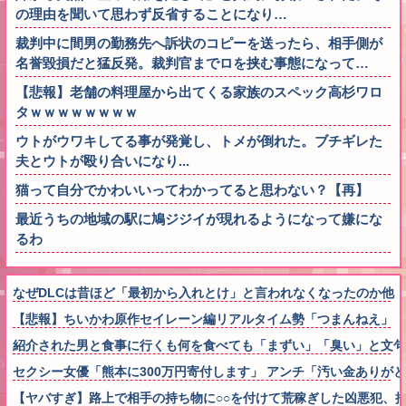
の理由を聞いて思わず反省することになり…
裁判中に間男の勤務先へ訴状のコピーを送ったら、相手側が
名誉毀損だと猛反発。裁判官までロを挟む事態になって…
【悲報】老舗の料理屋から出てくる家族のスペック高杉ワロ
タｗｗｗｗｗｗｗｗ
ウトがウワキしてる事が発覚し、トメが倒れた。ブチギレた
夫とウトが殴り合いになり...
猫って自分でかわいいってわかってると思わない？【再】
最近うちの地域の駅に鳩ジジイが現れるようになって嫌にな
るわ
なぜDLCは昔ほど「最初から入れとけ」と言われなくなったのか他
【悲報】ちいかわ原作セイレーン編リアルタイム勢「つまんねえ」「
紹介された男と食事に行くも何を食べても「まずい」「臭い」と文句
セクシー女優「熊本に300万円寄付します」 アンチ「汚い金ありがと
【ヤバすぎ】路上で相手の持ち物に○○を付けて荒稼ぎした凶悪犯、