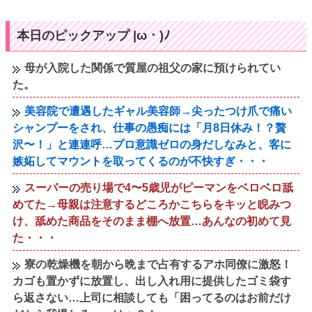
本日のピックアップ |ω・)ﾉ
母が入院した関係で質屋の祖父の家に預けられてい
た。
美容院で遭遇したギャル美容師→尖ったつけ爪で痛い
シャンプーをされ、仕事の愚痴には「月8日休み！？贅
沢〜！」と連連呼…プロ意識ゼロの身だしなみと、客に
嫉妬してマウントを取ってくるのが不快すぎ・・・
スーパーの売り場で4〜5歳児がピーマンをベロベロ舐
めてた→母親は注意するどころかこちらをキッと睨みつ
け、舐めた商品をそのまま棚へ放置…あんなの初めて見
た・・・
寮の乾燥機を朝から晩まで占有するアホ同僚に激怒！
カゴも置かずに放置し、出し入れ用に提供したゴミ袋す
ら返さない…上司に相談しても「困ってるのはお前だけ