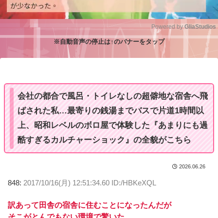
Powered by 
GliaStudios
※自動音声の停止は↑のバナーをタップ
M
u
t
e
会社の都合で風呂・トイレなしの超僻地な宿舎へ飛
ばされた私…最寄りの銭湯までバスで片道1時間以
上、昭和レベルのボロ屋で体験した『あまりにも過
酷すぎるカルチャーショック』の全貌がこちら
2026.06.26
848:
2017/10/16(月) 12:51:34.60 ID:/HBKeXQL
訳あって田舎の宿舎に住むことになったんだが
そこがとんでもない環境で驚いた