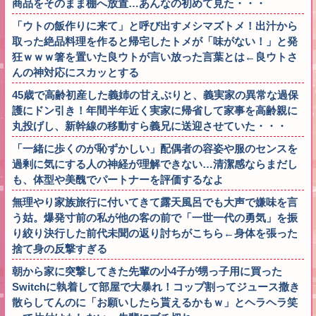
商品をそのまま棚へ放置…あんなの初めて見た・・・
「ウトの飯作りに来て」と呼び出すメシマズトメ！出汁から
取った絶品料理を作ると帰宅したトメが「味がない！」と発
狂ｗｗｗ箸を置いた良ウトが言い放った言葉とは←良ウトさ
んの神対応にスカッとする
45歳で高齢初産した義姉の甘えぶりと、義実家の異常な過保
護にドン引き！年間半年近く実家に帰省して家事を高齢親に
丸投げし、新幹線の移動すら義兄に送迎させていた・・・
「一緒に歩くのが恥ずかしい」配偶者の容姿や服のセンスを
過剰に気にする人の神経が理解できない…清潔感ならまだし
も、体型や美醜でパートナーを評価するなよ
無理やり家族旅行に付いてきて露天風呂でも大声で嫌味を言
う姑。爆発寸前の私が他の客の前で「一世一代の勇気」を振
り絞り決行した前代未聞の返り討ちがこちら←身体を張った
捨て身の反撃すぎる
朝から家に突撃してきた先輩の小4子が甥っ子用に買った
Switchに執着して部屋で大暴れ！コップ割ってジュース撒き
散らしてんのに「お願いしたら貰えるかもｗ」とヘラヘラ笑