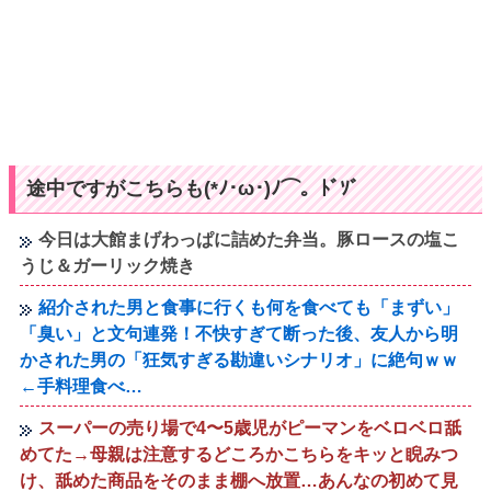
途中ですがこちらも(*ﾉ･ω･)ﾉ⌒。ﾄﾞｿﾞ
今日は大館まげわっぱに詰めた弁当。豚ロースの塩こ
うじ＆ガーリック焼き
紹介された男と食事に行くも何を食べても「まずい」
「臭い」と文句連発！不快すぎて断った後、友人から明
かされた男の「狂気すぎる勘違いシナリオ」に絶句ｗｗ
←手料理食べ…
スーパーの売り場で4〜5歳児がピーマンをベロベロ舐
めてた→母親は注意するどころかこちらをキッと睨みつ
け、舐めた商品をそのまま棚へ放置…あんなの初めて見