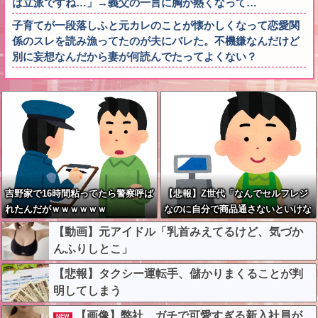
は立派ですね…」→義父の一言に胸が熱くなって…
子育てが一段落しふと元カレのことが懐かしくなって恋愛関
係のスレを読み漁ってたのが夫にバレた。不機嫌なんだけど
別に妄想なんだから妻が何読んでたってよくない？
吉野家で16時間粘ってたら警察呼ば
【悲報】Z世代「なんでセルフレジ
れたんだがｗｗｗｗｗｗ
なのに自分で商品通さないといけな
いんだ」
【動画】元アイドル「乳首みえてるけど、気づか
んふりしとこ」
【悲報】タクシー運転手、儲かりまくることが判
明してしまう
【画像】弊社、ガチで可愛すぎる新入社員が
NEW