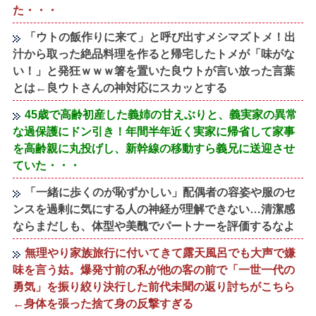
た・・・
「ウトの飯作りに来て」と呼び出すメシマズトメ！出
汁から取った絶品料理を作ると帰宅したトメが「味がな
い！」と発狂ｗｗｗ箸を置いた良ウトが言い放った言葉
とは←良ウトさんの神対応にスカッとする
45歳で高齢初産した義姉の甘えぶりと、義実家の異常
な過保護にドン引き！年間半年近く実家に帰省して家事
を高齢親に丸投げし、新幹線の移動すら義兄に送迎させ
ていた・・・
「一緒に歩くのが恥ずかしい」配偶者の容姿や服のセ
ンスを過剰に気にする人の神経が理解できない…清潔感
ならまだしも、体型や美醜でパートナーを評価するなよ
無理やり家族旅行に付いてきて露天風呂でも大声で嫌
味を言う姑。爆発寸前の私が他の客の前で「一世一代の
勇気」を振り絞り決行した前代未聞の返り討ちがこちら
←身体を張った捨て身の反撃すぎる