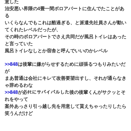
意した
治安悪い界隈の4畳一間ボロアパートに住んでたことがあ
る
いくらなんでもこれは酷過ぎる、と派遣先社員さんが動い
てくれたレベルだったが、
その時のボロアパートでさえ共同だが風呂トイレはあった
と言っていた
風呂トイレなしとか宿舎と呼んでいいのかレベル
>>848
は後輩に嫌がらせするために頑張るつもりみたいだ
が
まあ普通は会社にキレて改善要望出すし、それが通らなき
ゃ辞めるわな
>>848
が必ﾀﾋにサバイバルした後の後輩くんがサクッとそ
れをやって
案外あっさり引っ越し先を用意して貰えちゃったりしたら
笑うんだけど