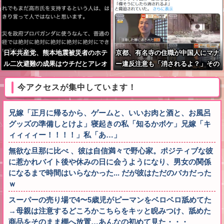
日本共産党、熊本地震被災者のホテ
京都、有名寺の住職が中国人にマナ
ル二次避難の成果はウチだとアレオ
ー違反注意も「消されるよ？」その
レ詐欺をはじめる
後なぜか本当に火災で全焼
今アクセスが集中しています！
兄嫁「正月に帰るから、ゲームと、いいお肉と酒と、お風呂
グッズの準備しとけよ」寝起きの私「知るかボケ」兄嫁「キ
ィィィィー！！！！」私「あ…」
無欲な旦那に比べ 、彼は自信満々で野心家。ポジティブな彼
に惹かれバイト後や休みの日に会うようになり、男女の関係
になるまで時間はいらなかった... だが彼はただのバカだった
ｗ
スーパーの売り場で4〜5歳児がピーマンをベロベロ舐めてた
→母親は注意するどころかこちらをキッと睨みつけ、舐めた
商品をそのまま棚へ放置…あんなの初めて見た・・・