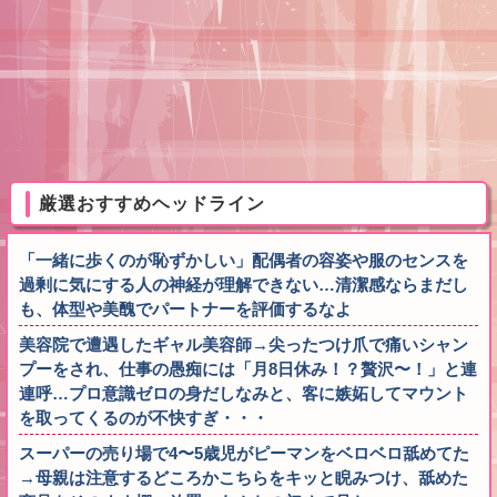
厳選おすすめヘッドライン
「一緒に歩くのが恥ずかしい」配偶者の容姿や服のセンスを
過剰に気にする人の神経が理解できない…清潔感ならまだし
も、体型や美醜でパートナーを評価するなよ
美容院で遭遇したギャル美容師→尖ったつけ爪で痛いシャン
プーをされ、仕事の愚痴には「月8日休み！？贅沢〜！」と連
連呼…プロ意識ゼロの身だしなみと、客に嫉妬してマウント
を取ってくるのが不快すぎ・・・
スーパーの売り場で4〜5歳児がピーマンをベロベロ舐めてた
→母親は注意するどころかこちらをキッと睨みつけ、舐めた