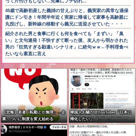
って片付けもしない…先輩にブチ切れ...
45歳で高齢初産した義姉の甘えぶりと、義実家の異常な過保
護にドン引き！年間半年近く実家に帰省して家事を高齢親に
丸投げし、新幹線の移動すら義兄に送迎させていた・・・
紹介された男と食事に行くも何を食べても「まずい」「臭
い」と文句連発！不快すぎて断った後、友人から明かされた
男の「狂気すぎる勘違いシナリオ」に絶句ｗｗ←手料理食べ
たいなら素直に言え
【悲報】若者「転勤とか無理」→企
韓国人お騒がせYouTuber「日本に
業、ついに制度を変え始める
帰化したい」