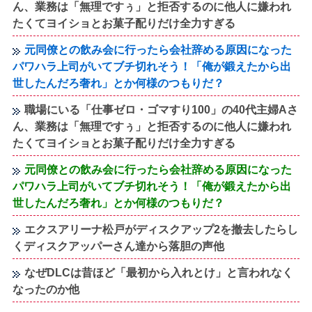
ん、業務は「無理ですぅ」と拒否するのに他人に嫌われ
たくてヨイショとお菓子配りだけ全力すぎる
元同僚との飲み会に行ったら会社辞める原因になった
パワハラ上司がいてブチ切れそう！「俺が鍛えたから出
世したんだろ奢れ」とか何様のつもりだ？
職場にいる「仕事ゼロ・ゴマすり100」の40代主婦Aさ
ん、業務は「無理ですぅ」と拒否するのに他人に嫌われ
たくてヨイショとお菓子配りだけ全力すぎる
元同僚との飲み会に行ったら会社辞める原因になった
パワハラ上司がいてブチ切れそう！「俺が鍛えたから出
世したんだろ奢れ」とか何様のつもりだ？
エクスアリーナ松戸がディスクアップ2を撤去したらし
くディスクアッパーさん達から落胆の声他
なぜDLCは昔ほど「最初から入れとけ」と言われなく
なったのか他