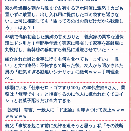
寮の乾燥機を朝から晩まで占有するアホ同僚に激怒！カゴも
置かずに放置し、出し入れ用に提供したゴミ袋すら返さな
い…上司に相談しても「困ってるのはお前だけだから我慢し
ろ」←はぁ？！
45歳で高齢初産した義姉の甘えぶりと、義実家の異常な過保
護にドン引き！年間半年近く実家に帰省して家事を高齢親に
丸投げし、新幹線の移動すら義兄に送迎させていた・・・
紹介された男と食事に行くも何を食べても「まずい」「臭
い」と文句連発！不快すぎて断った後、友人から明かされた
男の「狂気すぎる勘違いシナリオ」に絶句ｗｗ←手料理食
べ…
職場にいる「仕事ゼロ・ゴマすり100」の40代主婦Aさん、業
務は「無理ですぅ」と拒否するのに他人に嫌われたくてヨイ
ショとお菓子配りだけ全力すぎる
【悲報】 有吉、一般人に「ド正論」を叩きつけて炎上ｗｗｗ
ｗｗｗｗｗ
義父「事故を起こす前に免許を返そうと思う」私「その決断