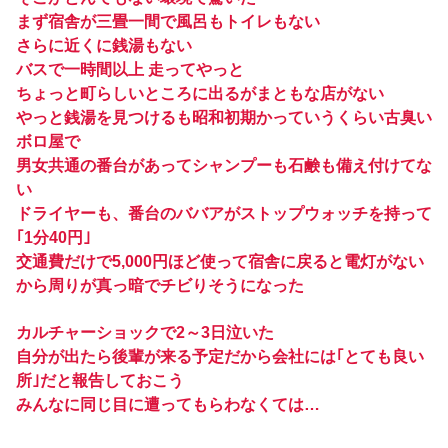
まず宿舎が三畳一間で風呂もトイレもない
さらに近くに銭湯もない
バスで一時間以上 走ってやっと
ちょっと町らしいところに出るがまともな店がない
やっと銭湯を見つけるも昭和初期かっていうくらい古臭い
ボロ屋で
男女共通の番台があってシャンプーも石鹸も備え付けてな
い
ドライヤーも、番台のババアがストップウォッチを持って
｢1分40円｣
交通費だけで5,000円ほど使って宿舎に戻ると電灯がない
から周りが真っ暗でチビりそうになった
カルチャーショックで2～3日泣いた
自分が出たら後輩が来る予定だから会社には｢とても良い
所｣だと報告しておこう
みんなに同じ目に遭ってもらわなくては…