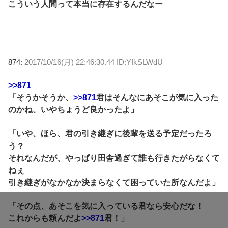
こういう人間って本当に存在するんだなー
874:
2017/10/16(月) 22:46:30.44 ID:YIkSLWdU
>>871
「そうかそうか、
>>871
君はそんなにあそこが気に入った
のかね、いやちょうど良かったよ」
「いや、ほら、君の引き継ぎに後輩を送る予定だったろ
う？
それなんだが、やっぱり田舎過ぎて誰も行きたがらなくて
ねぇ
引き継ぎがなかなか決まらなくて困っていた所なんだよ」
「その点、あそこを気に入っている君なら安心だな！
これからも頼んだよ
>>871
君！」