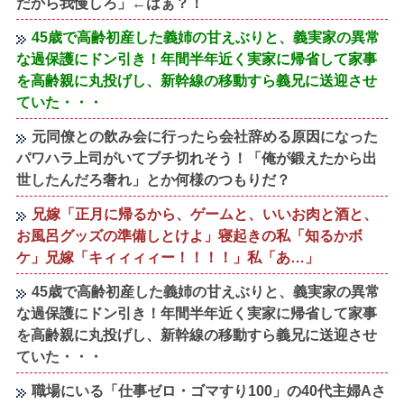
だから我慢しろ」←はぁ？！
45歳で高齢初産した義姉の甘えぶりと、義実家の異常
な過保護にドン引き！年間半年近く実家に帰省して家事
を高齢親に丸投げし、新幹線の移動すら義兄に送迎させ
ていた・・・
元同僚との飲み会に行ったら会社辞める原因になった
パワハラ上司がいてブチ切れそう！「俺が鍛えたから出
世したんだろ奢れ」とか何様のつもりだ？
兄嫁「正月に帰るから、ゲームと、いいお肉と酒と、
お風呂グッズの準備しとけよ」寝起きの私「知るかボ
ケ」兄嫁「キィィィィー！！！！」私「あ…」
45歳で高齢初産した義姉の甘えぶりと、義実家の異常
な過保護にドン引き！年間半年近く実家に帰省して家事
を高齢親に丸投げし、新幹線の移動すら義兄に送迎させ
ていた・・・
職場にいる「仕事ゼロ・ゴマすり100」の40代主婦Aさ