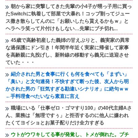
朝から家に突撃してきた先輩の小4子が甥っ子用に買っ
たSwitchに執着して部屋で大暴れ！コップ割ってジュー
ス撒き散らしてんのに「お願いしたら貰えるかもｗ」と
ヘラヘラ笑って片付けもしない…先輩にブチ切れ...
45歳で高齢初産した義姉の甘えぶりと、義実家の異常
な過保護にドン引き！年間半年近く実家に帰省して家事
を高齢親に丸投げし、新幹線の移動すら義兄に送迎させ
ていた・・・
紹介された男と食事に行くも何を食べても「まずい」
「臭い」と文句連発！不快すぎて断った後、友人から明
かされた男の「狂気すぎる勘違いシナリオ」に絶句ｗｗ
←手料理食べたいなら素直に言え
職場にいる「仕事ゼロ・ゴマすり100」の40代主婦Aさ
ん、業務は「無理ですぅ」と拒否するのに他人に嫌われ
たくてヨイショとお菓子配りだけ全力すぎる
ウトがウワキしてる事が発覚し、トメが倒れた。ブチ