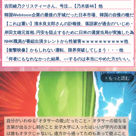
吉田綾乃クリスティーさん、号泣…【乃木坂46】他
韓国Webtoon企業の最後の牙城だった日本市場、韓国の自慢の種
【これは重い】清水良太郎さんの訃報後、落語家が過去の“いじめ・
岸田文雄元首相､円安を阻止するために日米の通貨当局が実施した為
NHK職員が番組出演タレントから性被害ｗｗｗｗｗｗｗｗｗｗ他
【衝撃映像】かもしれない運転、限界突破してしまう・・・他
「何者にもなれなかった結果、○○するのは本当にやめた方がいい。
もっと読む
arrow_forward_ios