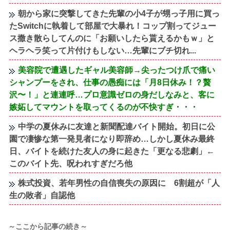
朝から家に突撃してきた先輩の小4子が甥っ子用に買っ
たSwitchに執着して部屋で大暴れ！コップ割ってジュー
ス撒き散らしてんのに「お願いしたら貰えるかもｗ」と
ヘラヘラ笑って片付けもしない…先輩にブチ切れ...
美容院で遭遇したギャル美容師→尖ったつけ爪で痛い
シャンプーをされ、仕事の愚痴には「月8日休み！？贅
沢〜！」と連連呼…プロ意識ゼロの身だしなみと、客に
嫉妬してマウントを取ってくるのが不快すぎ・・・
中学の夏休みに友達と新聞配達バイト開始。初日に公
園で凄惨な第一発見者になり即辞め…しかし夏休み最終
日、バイトを続けた友人の身に起きた「更なる悲劇」←
このバイト先、呪われすぎだろ他
株式投資、若年男性の自信喪失の原因に 6割超が「人
生の敗者」自認他
～ここから記事の続き～