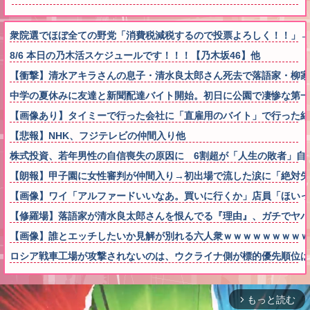
衆院選でほぼ全ての野党「消費税減税するので投票よろしく！！」→
8/6 本日の乃木活スケジュールです！！！【乃木坂46】他
【衝撃】清水アキラさんの息子・清水良太郎さん死去で落語家・柳家
中学の夏休みに友達と新聞配達バイト開始。初日に公園で凄惨な第一
【画像あり】タイミーで行った会社に「直雇用のバイト」で行った結
【悲報】NHK、フジテレビの仲間入り他
株式投資、若年男性の自信喪失の原因に 6割超が「人生の敗者」自
【朗報】甲子園に女性審判が仲間入り→初出場で流した涙に「絶対失
【画像】ワイ「アルファードいいなあ。買いに行くか」店員「ほいっ
【修羅場】落語家が清水良太郎さんを恨んでる『理由』、ガチでヤバ
【画像】誰とエッチしたいか見解が別れる六人衆ｗｗｗｗｗｗｗｗｗ
ロシア戦車工場が攻撃されないのは、ウクライナ側が標的優先順位は
もっと読む
arrow_forward_ios