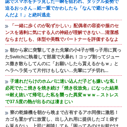
認でスマホをチラ見した一瞬を狙われ、タックル姿勢で
迫るおっさん→紙一重でかわしたら「なんで避けられる
んだよ！」と絶叫逃走
「一緒に歩くのが恥ずかしい」配偶者の容姿や服のセ
ンスを過剰に気にする人の神経が理解できない…清潔感
ならまだしも、体型や美醜でパートナーを評価するなよ
朝から家に突撃してきた先輩の小4子が甥っ子用に買っ
たSwitchに執着して部屋で大暴れ！コップ割ってジュー
ス撒き散らしてんのに「お願いしたら貰えるかもｗ」と
ヘラヘラ笑って片付けもしない…先輩にブチ切れ...
子連れだらけのホムパに迷い込んだ子ども嫌いな私！
必死でたこ焼きを焼き続け「焼き役放免」になった結果
⇒耐え抜いて帰宅した私を襲った異変ｗｗｗ←ストレス
で37.5度の熱が出るのは凄まじい
寮の乾燥機を朝から晩まで占有するアホ同僚に激怒！
カゴも置かずに放置し、出し入れ用に提供したゴミ袋す
ら返さない…上司に相談しても「困ってるのはお前だけ