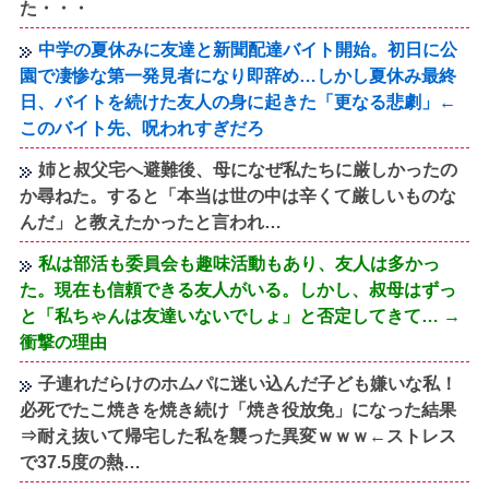
た・・・
中学の夏休みに友達と新聞配達バイト開始。初日に公
園で凄惨な第一発見者になり即辞め…しかし夏休み最終
日、バイトを続けた友人の身に起きた「更なる悲劇」←
このバイト先、呪われすぎだろ
姉と叔父宅へ避難後、母になぜ私たちに厳しかったの
か尋ねた。すると「本当は世の中は辛くて厳しいものな
んだ」と教えたかったと言われ…
私は部活も委員会も趣味活動もあり、友人は多かっ
た。現在も信頼できる友人がいる。しかし、叔母はずっ
と「私ちゃんは友達いないでしょ」と否定してきて… →
衝撃の理由
子連れだらけのホムパに迷い込んだ子ども嫌いな私！
必死でたこ焼きを焼き続け「焼き役放免」になった結果
⇒耐え抜いて帰宅した私を襲った異変ｗｗｗ←ストレス
で37.5度の熱…