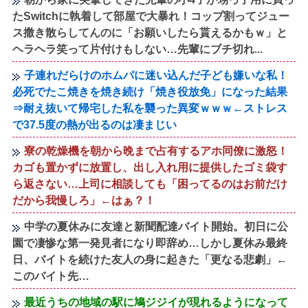
たSwitchに執着して部屋で大暴れ！コップ割ってジュー
ス撒き散らしてんのに「お願いしたら貰えるかもｗ」と
ヘラヘラ笑って片付けもしない…先輩にブチ切れ...
子連れだらけのホムパに迷い込んだ子ども嫌いな私！
必死でたこ焼きを焼き続け「焼き役放免」になった結果
⇒耐え抜いて帰宅した私を襲った異変ｗｗｗ←ストレス
で37.5度の熱が出るのは凄まじい
寮の乾燥機を朝から晩まで占有するアホ同僚に激怒！
カゴも置かずに放置し、出し入れ用に提供したゴミ袋す
ら返さない…上司に相談しても「困ってるのはお前だけ
だから我慢しろ」←はぁ？！
中学の夏休みに友達と新聞配達バイト開始。初日に公
園で凄惨な第一発見者になり即辞め…しかし夏休み最終
日、バイトを続けた友人の身に起きた「更なる悲劇」←
このバイト先…
最近うちの地域の駅に鳩ジジイが現れるようになって