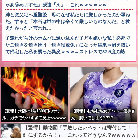
ゃあ辞めますね」派遣「え」←これｗｗｗｗｗｗ
姉と叔父宅へ避難後、母になぜ私たちに厳しかったのか尋ね
た。すると「本当は世の中は辛くて厳しいものなんだ」と教
えたかったと言われ…
子連れだらけのホムパに迷い込んだ子ども嫌いな私！必死で
たこ焼きを焼き続け「焼き役放免」になった結果⇒耐え抜い
て帰宅した私を襲った異変ｗｗｗ←ストレスで37.5度の熱…
【悲報】大阪の1泊1800円のホテ
【朗報】むちむち女子バレー選手さ
ル、ガチでヤバすぎて炎上wwwww
ん、脱いでしまう????
w
【驚愕】動物園「手放したいペットは寄付して！
餌にするから！」←これってどうなん？w w w w w