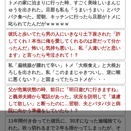
トメの家に泊まりに行った時、すごく美味しいまんじ
ゅうを出された。旦那も私も「うまいうまい」とパク
パク食べた。翌朝、キッチンに行ったら旦那がトメに
叱られてたんだがｗｗｗｗｗ
彼氏と歩いてたら男の人にいきなり土下座された「許
してくれ！本当に俺を愛してくれるのは君だって分か
ったんだ」怖いし気持ち悪いし、私「人違いだと思い
ます」と言ったら号泣されて！？
私「扁桃腺が腫れて辛い」トメ「大根食え」と大根お
ろしを出された。私「このままじゃきついし、逆に喉
に悪くない？」と固まってたらコトメが・・・
父が危篤状態の時、前日に「明日遊びに行きますね」
と義弟夫婦から電話があった。状況を説明して「遠慮
して欲しい」と断ったのに…翌朝、夫とバタバタと病
院に向かう準備をしていたら！？
11年間付き合ってた彼氏に、30才になった途端捨てら
れた。吹っ切れるまで２年も掛かってしまったが、そ