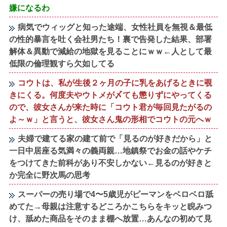
嫌になるわ
病気でウィッグと知った途端、女性社員を無視＆最低
の性的暴言を吐く会社男たち！裏で告発した結果、部署
解体＆異動で減給の地獄を見ることにｗｗ←人として最
低限の倫理観すら欠如してる
コウトは、私が生後２ヶ月の子に乳をあげるときに覗
きにくる。何度夫やウトメが〆ても懲りずにやってくる
ので、彼女さんが来た時に「コウト君が毎回見たがるの
よ～ｗ」と言うと、彼女さん鬼の形相でコウトの元へｗ
夫婦で建てる家の建て前で「見るのが好きだから」と
一日中居座る気満々の義両親…地鎮祭でお金の話やケチ
をつけてきた前科があり不安しかない←見るのが好きと
か完全に野次馬の思考
スーパーの売り場で4〜5歳児がピーマンをベロベロ舐
めてた→母親は注意するどころかこちらをキッと睨みつ
け、舐めた商品をそのまま棚へ放置…あんなの初めて見