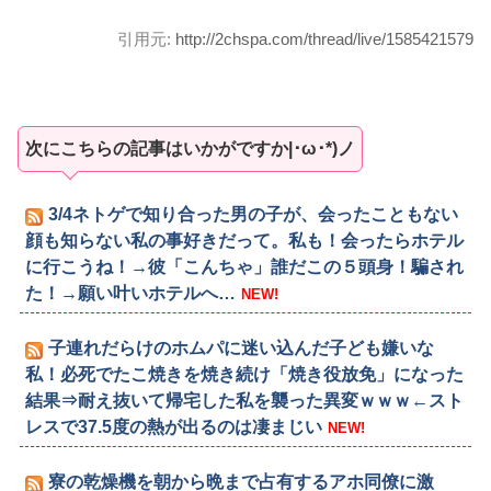
引用元:
http://2chspa.com/thread/live/1585421579
次にこちらの記事はいかがですか|･ω･*)ノ
3/4ネトゲで知り合った男の子が、会ったこともない
顔も知らない私の事好きだって。私も！会ったらホテル
に行こうね！→彼「こんちゃ」誰だこの５頭身！騙され
た！→願い叶いホテルへ…
NEW!
子連れだらけのホムパに迷い込んだ子ども嫌いな
私！必死でたこ焼きを焼き続け「焼き役放免」になった
結果⇒耐え抜いて帰宅した私を襲った異変ｗｗｗ←スト
レスで37.5度の熱が出るのは凄まじい
NEW!
寮の乾燥機を朝から晩まで占有するアホ同僚に激