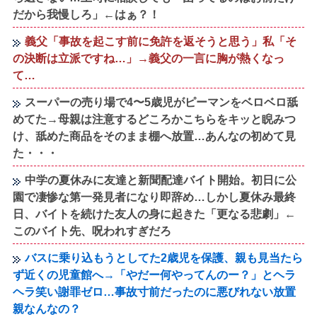
だから我慢しろ」←はぁ？！
義父「事故を起こす前に免許を返そうと思う」私「そ
の決断は立派ですね…」→義父の一言に胸が熱くなっ
て…
スーパーの売り場で4〜5歳児がピーマンをベロベロ舐
めてた→母親は注意するどころかこちらをキッと睨みつ
け、舐めた商品をそのまま棚へ放置…あんなの初めて見
た・・・
中学の夏休みに友達と新聞配達バイト開始。初日に公
園で凄惨な第一発見者になり即辞め…しかし夏休み最終
日、バイトを続けた友人の身に起きた「更なる悲劇」←
このバイト先、呪われすぎだろ
バスに乗り込もうとしてた2歳児を保護、親も見当たら
ず近くの児童館へ→「やだー何やってんのー？」とヘラ
ヘラ笑い謝罪ゼロ…事故寸前だったのに悪びれない放置
親なんなの？