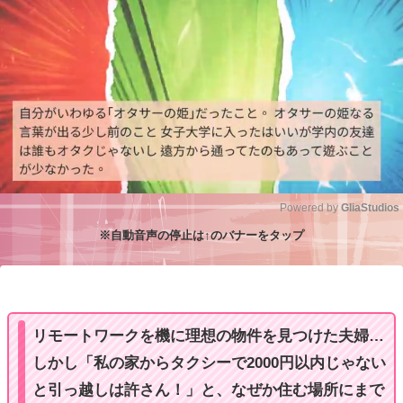
Powered by 
GliaStudios
※自動音声の停止は↑のバナーをタップ
M
u
t
e
リモートワークを機に理想の物件を見つけた夫婦…
しかし「私の家からタクシーで2000円以内じゃない
と引っ越しは許さん！」と、なぜか住む場所にまで