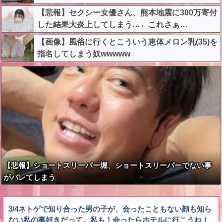
w w w w w
【悲報】セクシー女優さん、熊本地震に300万寄付
した結果大炎上してしまう…←これさぁ…
【画像】風俗に行くとこういう恵体メロン乳(35)を
指名してしまう奴wwwww
【悲報】ショートスリーパー堀、ショートスリーパーでない事
がバレてしまう
3/4ネトゲで知り合った男の子が、会ったこともない顔も知ら
ない私の事好きだって。私も！会ったらホテルに行こうね！