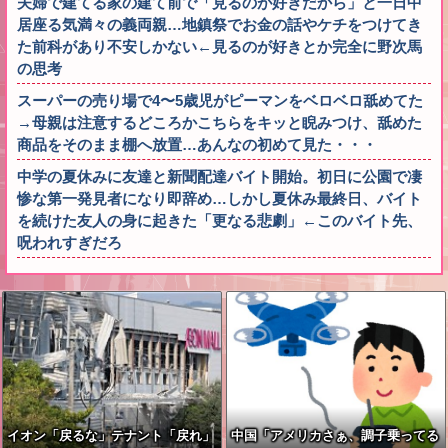
夫婦で建てる家の建て前で「見るのが好きだから」と一日中
居座る気満々の義両親…地鎮祭でお金の話やケチをつけてき
た前科があり不安しかない←見るのが好きとか完全に野次馬
の思考
スーパーの売り場で4〜5歳児がピーマンをベロベロ舐めてた
→母親は注意するどころかこちらをキッと睨みつけ、舐めた
商品をそのまま棚へ放置…あんなの初めて見た・・・
中学の夏休みに友達と新聞配達バイト開始。初日に公園で凄
惨な第一発見者になり即辞め…しかし夏休み最終日、バイト
を続けた友人の身に起きた「更なる悲劇」←このバイト先、
呪われすぎだろ
イオン「戻るな」テナント「戻れ」
中国「アメリカさぁ、調子乗ってる