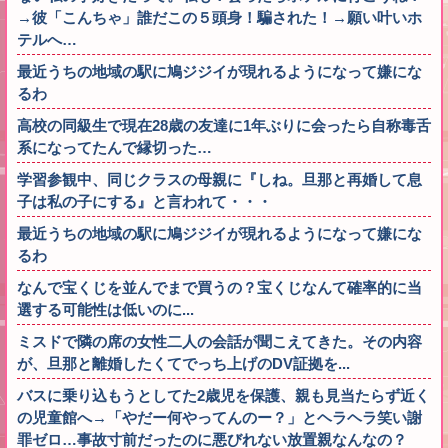
→彼「こんちゃ」誰だこの５頭身！騙された！→願い叶いホ
テルへ…
最近うちの地域の駅に鳩ジジイが現れるようになって嫌にな
るわ
高校の同級生で現在28歳の友達に1年ぶりに会ったら自称毒舌
系になってたんで縁切った…
学習参観中、同じクラスの母親に『しね。旦那と再婚して息
子は私の子にする』と言われて・・・
最近うちの地域の駅に鳩ジジイが現れるようになって嫌にな
るわ
なんで宝くじを並んでまで買うの？宝くじなんて確率的に当
選する可能性は低いのに...
ミスドで隣の席の女性二人の会話が聞こえてきた。その内容
が、旦那と離婚したくてでっち上げのDV証拠を...
バスに乗り込もうとしてた2歳児を保護、親も見当たらず近く
の児童館へ→「やだー何やってんのー？」とヘラヘラ笑い謝
罪ゼロ…事故寸前だったのに悪びれない放置親なんなの？