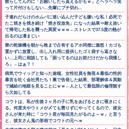
散らしてんのに「お願いしたら貰えるかもｗ」とヘラヘラ笑
って片付けもしない…先輩にブチ切れ...
子連れだらけのホムパに迷い込んだ子ども嫌いな私！必死で
たこ焼きを焼き続け「焼き役放免」になった結果⇒耐え抜い
て帰宅した私を襲った異変ｗｗｗ←ストレスで37.5度の熱が
出るのは凄まじい
寮の乾燥機を朝から晩まで占有するアホ同僚に激怒！カゴも
置かずに放置し、出し入れ用に提供したゴミ袋すら返さな
い…上司に相談しても「困ってるのはお前だけだから我慢し
ろ」←はぁ？！
病気でウィッグと知った途端、女性社員を無視＆最低の性的
暴言を吐く会社男たち！裏で告発した結果、部署解体＆異動
で減給の地獄を見ることにｗｗ←人として最低限の倫理観す
ら欠如してる
コウトは、私が生後２ヶ月の子に乳をあげるときに覗きにく
る。何度夫やウトメが〆ても懲りずにやってくるので、彼女
さんが来た時に「コウト君が毎回見たがるのよ～ｗ」と言う
と、彼女さん鬼の形相でコウトの元へｗ