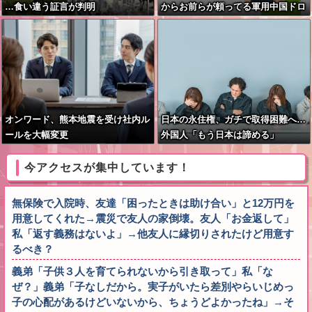
…食い違う証言が判明
からお前らが頼ってる軍用中国ドロ
ーン輸出禁止するわw」
オンワード、熊本地震を受け社内ル
日本の永住権、ガチで取得困難へ…
ールを大幅変更
外国人「もう日本は諦める」
今アクセスが集中しています！
無保険で入院時、友達「困ったときは助け合い」と12万円を
用意してくれた→震災で友人の家倒壊。友人「お金返して」
私「返す義務はないよ」→他友人に縁切りされたけど用意す
るべき？
義弟「子供３人を育てられないから引き取って」私「な
ぜ？」義弟「子なしだから。実子がいたら差別やらいじめっ
子の心配があるけどいないから、ちょうどよかったね」→そ