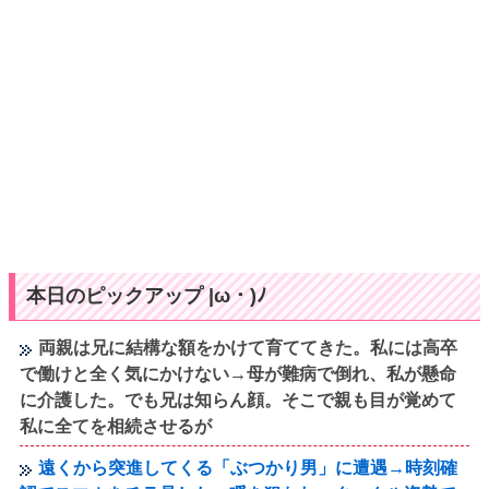
本日のピックアップ |ω・)ﾉ
両親は兄に結構な額をかけて育ててきた。私には高卒
で働けと全く気にかけない→母が難病で倒れ、私が懸命
に介護した。でも兄は知らん顔。そこで親も目が覚めて
私に全てを相続させるが
遠くから突進してくる「ぶつかり男」に遭遇→時刻確