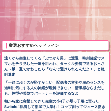
厳選おすすめヘッドライン
遠くから突進してくる「ぶつかり男」に遭遇→時刻確認でス
マホをチラ見した一瞬を狙われ、タックル姿勢で迫るおっさ
ん→紙一重でかわしたら「なんで避けられるんだよ！」と絶
叫逃走
「一緒に歩くのが恥ずかしい」配偶者の容姿や服のセンスを
過剰に気にする人の神経が理解できない…清潔感ならまだし
も、体型や美醜でパートナーを評価するなよ
朝から家に突撃してきた先輩の小4子が甥っ子用に買った
Switchに執着して部屋で大暴れ！コップ割ってジュース撒き