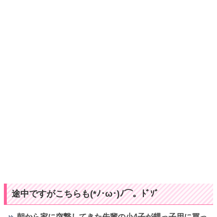
途中ですがこちらも(*ﾉ･ω･)ﾉ⌒。ﾄﾞｿﾞ
朝から家に突撃してきた先輩の小4子が甥っ子用に買っ