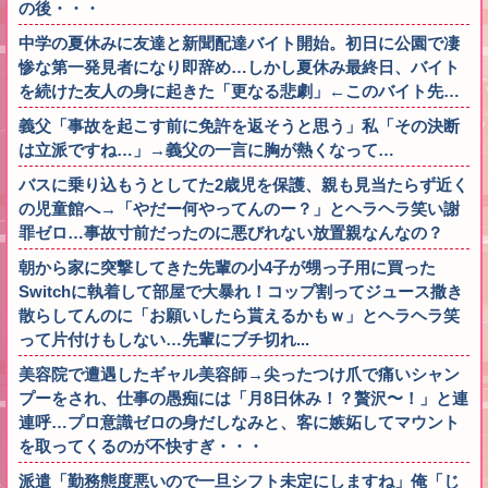
の後・・・
中学の夏休みに友達と新聞配達バイト開始。初日に公園で凄
惨な第一発見者になり即辞め…しかし夏休み最終日、バイト
を続けた友人の身に起きた「更なる悲劇」←このバイト先…
義父「事故を起こす前に免許を返そうと思う」私「その決断
は立派ですね…」→義父の一言に胸が熱くなって…
バスに乗り込もうとしてた2歳児を保護、親も見当たらず近く
の児童館へ→「やだー何やってんのー？」とヘラヘラ笑い謝
罪ゼロ…事故寸前だったのに悪びれない放置親なんなの？
朝から家に突撃してきた先輩の小4子が甥っ子用に買った
Switchに執着して部屋で大暴れ！コップ割ってジュース撒き
散らしてんのに「お願いしたら貰えるかもｗ」とヘラヘラ笑
って片付けもしない…先輩にブチ切れ...
美容院で遭遇したギャル美容師→尖ったつけ爪で痛いシャン
プーをされ、仕事の愚痴には「月8日休み！？贅沢〜！」と連
連呼…プロ意識ゼロの身だしなみと、客に嫉妬してマウント
を取ってくるのが不快すぎ・・・
派遣「勤務態度悪いので一旦シフト未定にしますね」俺「じ