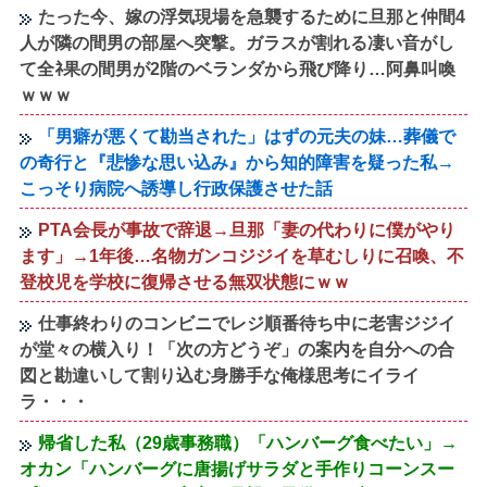
たった今、嫁の浮気現場を急襲するために旦那と仲間4
人が隣の間男の部屋へ突撃。ガラスが割れる凄い音がし
て全ﾈ果の間男が2階のベランダから飛び降り…阿鼻叫喚
ｗｗｗ
「男癖が悪くて勘当された」はずの元夫の妹…葬儀で
の奇行と『悲惨な思い込み』から知的障害を疑った私→
こっそり病院へ誘導し行政保護させた話
PTA会長が事故で辞退→旦那「妻の代わりに僕がやり
ます」→1年後…名物ガンコジジイを草むしりに召喚、不
登校児を学校に復帰させる無双状態にｗｗ
仕事終わりのコンビニでレジ順番待ち中に老害ジジイ
が堂々の横入り！「次の方どうぞ」の案内を自分への合
図と勘違いして割り込む身勝手な俺様思考にイライ
ラ・・・
帰省した私（29歳事務職）「ハンバーグ食べたい」→
オカン「ハンバーグに唐揚げサラダと手作りコーンスー