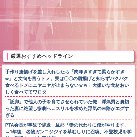
厳選おすすめヘッドライン
手作り唐揚げを差し入れしたら「肉叩きすぎて柔らかすぎ
w」と文句を言うトメ。実は〇〇の唐揚げと知らずバクバク
食べるトメにニヤニヤが止まらないｗｗ←大嫌いな食材おい
しく食べててワロタ
「託卵」で他人の子を育てさせられていた俺…浮気男と裏切
った妻に絶望し惨劇へ←スリルを求めた浮気の末路がエグす
ぎる
PTA会長が事故で辞退→旦那「妻の代わりに僕がやります」
→1年後…名物ガンコジジイを草むしりに召喚、不登校児を学