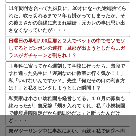
11年間付き合ってた彼氏に、30才になった途端捨てら
れた。吹っ切れるまで２年も掛かってしまったが、そ
の後まさかの良縁に恵まれ結婚→元カレの事は思い出
さなくなっていたが・・・
日曜日の早朝7:00旦那と２人でベットの中でモソモソ
してるとピンポンの連打→旦那が出ようとしたら…ガ
ラスがガチャーンと割られ！？
耳鼻科に寄ってから遅刻して学校に行ったら、階段で
すれ違った先生に「遅刻なのに教室に行く気か！！」
私「いけないんですか？」先生「何だその口の利き方
は！」と私をビンタしようとした瞬間！？
私実家は小さい幼稚園を経営してる。１０月の募集も
終わったが、義兄嫁「甥を入れてくれ」私「小規模園
で徒歩通園限定だから範囲外だよ」と断ったんだけ
ど・・・
弟がツーリング中に事故にあい、両親＋私で病院へ向