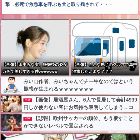
撃→必死で救急車を呼ぶも犬と取り残されて・・・
【画像】田中みな実、妊娠後の姿が
【画像】こんな感じのクルマで車中
ガチで美しすぎる件wwwwww
泊旅したいよな？？？
みい山作者、みいちゃんでチー牛なのではという
疑惑が生まれるｗｗｗｗｗｗｗ
【画像】居酒屋さん、6人で長居して会計4939
NEW
円しか使わない客にお気持ち表明してしまう←コ
レどっちが悪いんや？？？？？？
【悲報】欧州サッカーの順位、もう覆すこと
NEW
ができないレベルで固定される