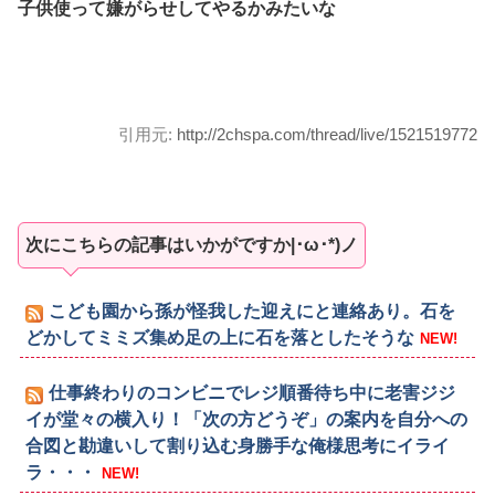
子供使って嫌がらせしてやるかみたいな
引用元:
http://2chspa.com/thread/live/1521519772
次にこちらの記事はいかがですか|･ω･*)ノ
こども園から孫が怪我した迎えにと連絡あり。石を
どかしてミミズ集め足の上に石を落としたそうな
NEW!
仕事終わりのコンビニでレジ順番待ち中に老害ジジ
イが堂々の横入り！「次の方どうぞ」の案内を自分への
合図と勘違いして割り込む身勝手な俺様思考にイライ
ラ・・・
NEW!