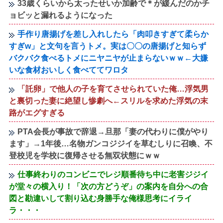
33歳くらいから太ったせいか加齢で＊が緩んだのかチ
ョビッと漏れるようになった
手作り唐揚げを差し入れしたら「肉叩きすぎて柔らか
すぎw」と文句を言うトメ。実は〇〇の唐揚げと知らず
バクバク食べるトメにニヤニヤが止まらないｗｗ←大嫌
いな食材おいしく食べててワロタ
「託卵」で他人の子を育てさせられていた俺…浮気男
と裏切った妻に絶望し惨劇へ←スリルを求めた浮気の末
路がエグすぎる
PTA会長が事故で辞退→旦那「妻の代わりに僕がやり
ます」→1年後…名物ガンコジジイを草むしりに召喚、不
登校児を学校に復帰させる無双状態にｗｗ
仕事終わりのコンビニでレジ順番待ち中に老害ジジイ
が堂々の横入り！「次の方どうぞ」の案内を自分への合
図と勘違いして割り込む身勝手な俺様思考にイライ
ラ・・・