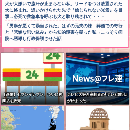
犬が大嫌いで脂汗が止まらない私。リードをつけ放置された
犬に絡まれ、追いかけられた先で『信じられない光景』を目
撃→必死で救急車を呼ぶも犬と取り残されて・・・
「男癖が悪くて勘当された」はずの元夫の妹…葬儀での奇行
と『悲惨な思い込み』から知的障害を疑った私→こっそり病
院へ誘導し行政保護させた話
【画像】セブンイレブン、ついに神
テレビ大好き高齢者の｢テレビ離れ｣
商品を販売
が始まった…