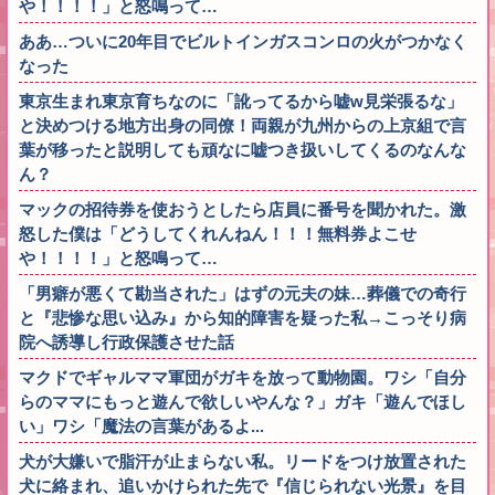
や！！！！」と怒鳴って…
ああ…ついに20年目でビルトインガスコンロの火がつかなく
なった
東京生まれ東京育ちなのに「訛ってるから嘘w見栄張るな」
と決めつける地方出身の同僚！両親が九州からの上京組で言
葉が移ったと説明しても頑なに嘘つき扱いしてくるのなんな
ん？
マックの招待券を使おうとしたら店員に番号を聞かれた。激
怒した僕は「どうしてくれんねん！！！無料券よこせ
や！！！！」と怒鳴って…
「男癖が悪くて勘当された」はずの元夫の妹…葬儀での奇行
と『悲惨な思い込み』から知的障害を疑った私→こっそり病
院へ誘導し行政保護させた話
マクドでギャルママ軍団がガキを放って動物園。ワシ「自分
らのママにもっと遊んで欲しいやんな？」ガキ「遊んでほし
い」ワシ「魔法の言葉があるよ...
犬が大嫌いで脂汗が止まらない私。リードをつけ放置された
犬に絡まれ、追いかけられた先で『信じられない光景』を目