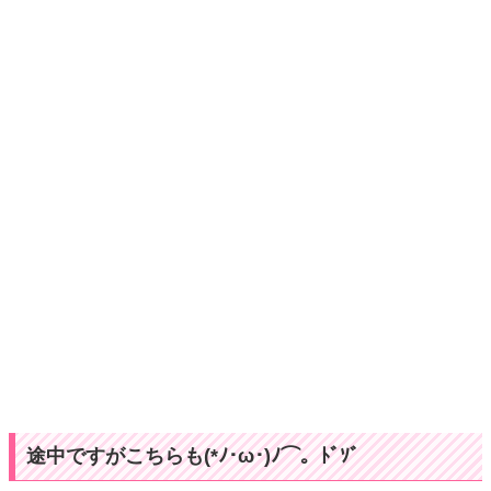
途中ですがこちらも(*ﾉ･ω･)ﾉ⌒。ﾄﾞｿﾞ