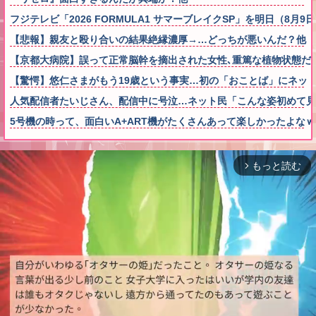
フジテレビ「2026 FORMULA1 サマーブレイクSP」を明日（8月
【悲報】親友と殴り合いの結果絶縁濃厚→…どっちが悪いんだ？他
【京都大病院】誤って正常脳幹を摘出された女性､重篤な植物状態だ
【驚愕】悠仁さまがもう19歳という事実…初の「おことば」にネッ
人気配信者たいじさん、配信中に号泣…ネット民「こんな姿初めて見
5号機の時って、面白いA+ART機がたくさんあって楽しかったよな
もっと読む
arrow_forward_ios