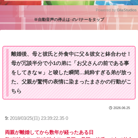
Powered by 
GliaStudios
※自動音声の停止は↑のバナーをタップ
M
u
t
e
離婚後、母と彼氏と外食中に父＆彼女と鉢合わせ！
母が冗談半分で小1の弟に「お父さんの前である事
をしてきなｗ」と唆した瞬間…純粋すぎる弟が放っ
た、父親が驚愕の表情に染まったまさかの行動がこ
ちら
2026.06.25
9:
2018/03/25(日) 23:39:22.35 0
両親が離婚してから数年が経ったある日