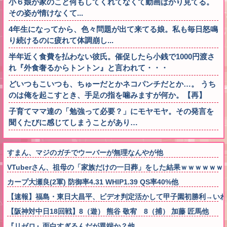
小６娘が家のこと何もしてくれてなくて動画ばかり見てる。
その姿が情けなくて...
4年生になってから、色々問題が出て来てる娘。私も毎日怒鳴
り続けるのに疲れて体調崩し...
半年近く食費を払わない彼氏。催促したら小銭で1000円渡さ
れ『外食奢るからトントン』と言われて・・・
どいつもこいつも、ちゅーだとかネコパンチだとか…。 うち
のは俺を起こすとき、手足の指を噛みますが何か。【再】
子育てママ達の「勉強って必要？」にモヤモヤ。その発言を
聞くたびに感じてしまうことがあり…
すまん、マジのガチでウーバーが無理なんやが他
VTuberさん、祖母の「家族だけの一日葬」をした結果ｗｗｗｗｗｗ
カープ大瀬良(2軍) 防御率4.31 WHIP1.39 QS率40%他
【速報】福島・東日大昌平、ビデオ判定活かして甲子園初勝利→いわ
【阪神対中日18回戦】8（遊） 熊谷 敬宥 8（捕） 加藤 匠馬他
『リゼロ』面白すぎるんだが異端か？他