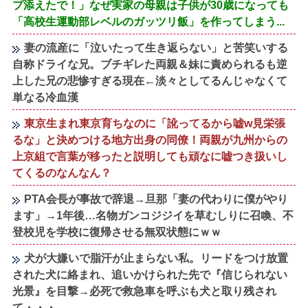
プ添えたで！」なぜ実家の母親は子供が30歳になっても
「高校生運動部レベルのガッツリ飯」を作ってしまう...
妻の流産に「泣いたって生き返らない」と苦笑いする
自称ドライな兄。ブチギレた両親＆妹に責められるも逆
上した兄の悲惨すぎる現在←淡々としてるんじゃなくて
単なる冷血漢
東京生まれ東京育ちなのに「訛ってるから嘘w見栄張
るな」と決めつける地方出身の同僚！両親が九州からの
上京組で言葉が移ったと説明しても頑なに嘘つき扱いし
てくるのなんなん？
PTA会長が事故で辞退→旦那「妻の代わりに僕がやり
ます」→1年後…名物ガンコジジイを草むしりに召喚、不
登校児を学校に復帰させる無双状態にｗｗ
犬が大嫌いで脂汗が止まらない私。リードをつけ放置
された犬に絡まれ、追いかけられた先で『信じられない
光景』を目撃→必死で救急車を呼ぶも犬と取り残され
て・・・