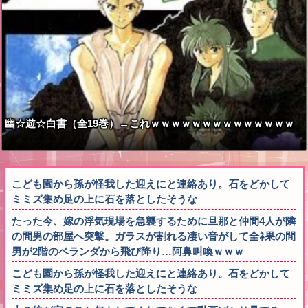
幽☆遊☆白書（全19巻）←これｗｗｗｗｗｗｗｗｗｗｗｗｗｗ
こども園から孫が怪我した迎えにと連絡あり。石をどかして
ミミズ集め足の上に石を落としたそうな
たった今、嫁の浮気現場を急襲するために旦那と仲間4人が隣
の間男の部屋へ突撃。ガラスが割れる凄い音がして全ﾈ果の間
男が2階のベランダから飛び降り…阿鼻叫喚ｗｗｗ
こども園から孫が怪我した迎えにと連絡あり。石をどかして
ミミズ集め足の上に石を落としたそうな