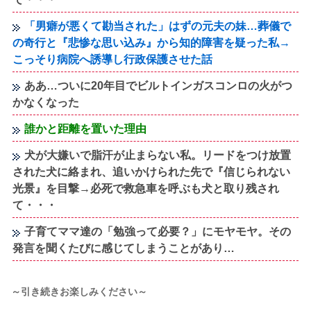
「男癖が悪くて勘当された」はずの元夫の妹…葬儀で
の奇行と『悲惨な思い込み』から知的障害を疑った私→
こっそり病院へ誘導し行政保護させた話
ああ…ついに20年目でビルトインガスコンロの火がつ
かなくなった
誰かと距離を置いた理由
犬が大嫌いで脂汗が止まらない私。リードをつけ放置
された犬に絡まれ、追いかけられた先で『信じられない
光景』を目撃→必死で救急車を呼ぶも犬と取り残され
て・・・
子育てママ達の「勉強って必要？」にモヤモヤ。その
発言を聞くたびに感じてしまうことがあり…
～引き続きお楽しみください～