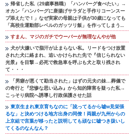
帰省した私（29歳事務職）「ハンバーグ食べたい」→
オカン「ハンバーグに唐揚げサラダと手作りコーンスー
プ添えたで！」なぜ実家の母親は子供が30歳になっても
「高校生運動部レベルのガッツリ飯」を作ってしまう...
すまん、マジのガチでウーバーが無理なんやが他
犬が大嫌いで脂汗が止まらない私。リードをつけ放置
された犬に絡まれ、追いかけられた先で『信じられない
光景』を目撃→必死で救急車を呼ぶも犬と取り残され
て・・・
「男癖が悪くて勘当された」はずの元夫の妹…葬儀で
の奇行と『悲惨な思い込み』から知的障害を疑った私→
こっそり病院へ誘導し行政保護させた話
東京生まれ東京育ちなのに「訛ってるから嘘w見栄張
るな」と決めつける地方出身の同僚！両親が九州からの
上京組で言葉が移ったと説明しても頑なに嘘つき扱いし
てくるのなんなん？