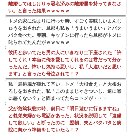
離婚してほしけりゃ署名済みの離婚届を持ってきなさ
い」と言った結果ｗｗｗｗｗ
トメの家に泊まりに行った時、すごく美味しいまんじ
ゅうを出された。旦那も私も「うまいうまい」とパク
パク食べた。翌朝、キッチンに行ったら旦那がトメに
叱られてたんだがｗｗｗｗｗ
彼氏と歩いてたら男の人にいきなり土下座された「許
してくれ！本当に俺を愛してくれるのは君だって分か
ったんだ」怖いし気持ち悪いし、私「人違いだと思い
ます」と言ったら号泣されて！？
私「扁桃腺が腫れて辛い」トメ「大根食え」と大根お
ろしを出された。私「このままじゃきついし、逆に喉
に悪くない？」と固まってたらコトメが・・・
父が危篤状態の時、前日に「明日遊びに行きますね」
と義弟夫婦から電話があった。状況を説明して「遠慮
して欲しい」と断ったのに…翌朝、夫とバタバタと病
院に向かう準備をしていたら！？