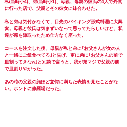
私(当時小4)、弟(当時小1)、母親、母親の彼氏の4人で外食
に行った店で、父親とその彼女に鉢合わせた。
私と弟は気付かなくて、目先のバイキング形式料理に大興
奮。母親と彼氏は気まずいなって思ってたらしいけど、私
達が席を陣取ったため仕方なく座った。
コースを注文した後、母親が私と弟に｢お父さんが女の人
と一緒にご飯食べてる｣と告げ、更に弟に｢お父さんの前で
皿割ってきなw｣と冗談で言うと、我が弟マジで父親の前
で皿割りやがった。
あの時の父親の顔ほど驚愕に満ちた表情を見たことがな
い。ホントに修羅場だった。