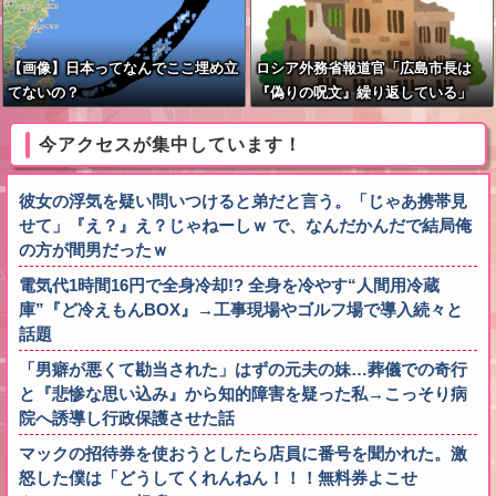
【画像】日本ってなんでここ埋め立
ロシア外務省報道官「広島市長は
てないの？
『偽りの呪文』繰り返している」
平和宣言を非難
今アクセスが集中しています！
彼女の浮気を疑い問いつけると弟だと言う。「じゃあ携帯見
せて」『え？』え？じゃねーしｗ で、なんだかんだで結局俺
の方が間男だったｗ
電気代1時間16円で全身冷却!? 全身を冷やす“人間用冷蔵
庫”『ど冷えもんBOX』→工事現場やゴルフ場で導入続々と
話題
「男癖が悪くて勘当された」はずの元夫の妹…葬儀での奇行
と『悲惨な思い込み』から知的障害を疑った私→こっそり病
院へ誘導し行政保護させた話
マックの招待券を使おうとしたら店員に番号を聞かれた。激
怒した僕は「どうしてくれんねん！！！無料券よこせ