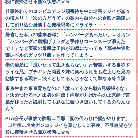
校に復帰させる無双状態にｗｗ
仕事終わりのコンビニでレジ順番待ち中に老害ジジイが堂々
の横入り！「次の方どうぞ」の案内を自分への合図と勘違い
して割り込む身勝手な俺様思考にイライラ・・・
帰省した私（29歳事務職）「ハンバーグ食べたい」→オカン
「ハンバーグに唐揚げサラダと手作りコーンスープ添えた
で！」なぜ実家の母親は子供が30歳になっても「高校生運動
部レベルのガッツリ飯」を作ってしまう...
妻の流産に「泣いたって生き返らない」と苦笑いする自称ド
ライな兄。ブチギレた両親＆妹に責められるも逆上した兄の
悲惨すぎる現在←淡々としてるんじゃなくて単なる冷血漢
東京生まれ東京育ちなのに「訛ってるから嘘w見栄張るな」
と決めつける地方出身の同僚！両親が九州からの上京組で言
葉が移ったと説明しても頑なに嘘つき扱いしてくるのなんな
ん？
PTA会長が事故で辞退→旦那「妻の代わりに僕がやります」
→1年後…名物ガンコジジイを草むしりに召喚、不登校児を学
校に復帰させる無双状態にｗｗ