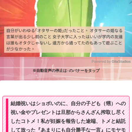
Powered by 
GliaStudios
※自動音声の停止は↑のバナーをタップ
M
u
t
e
結婚祝いはショボいのに、自分の子ども（甥）への
祝い金やプレゼントは旦那からさんざん搾取し尽く
したコトメ！私が妊娠を報告した途端、トメと結託
して放った『あまりにも自分勝手な一言』にモヤモ