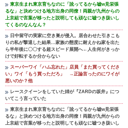
東京生まれ東京育ちなのに「訛ってるから嘘w見栄張
るな」と決めつける地方出身の同僚！両親が九州からの
上京組で言葉が移ったと説明しても頑なに嘘つき扱いし
てくるのなんなん？
日中留守の実家に空き巣が侵入。居合わせた引きこも
りの私が撃退した結果…家族の態度に耐えかね家を出た
ら半年後に〇〇する超スピード展開へ←人生何がきっか
けで好転するか分からない
スーパーワイ「ハム忘れた」店員「また買ってくださ
い」ワイ「もう買っただろ」 →正論言ったのにワイが
悪いのか？他
レースクイーンをしていた姉が『ZARDの坂井』につ
いてこう言っていた
東京生まれ東京育ちなのに「訛ってるから嘘w見栄張
るな」と決めつける地方出身の同僚！両親が九州からの
上京組で言葉が移ったと説明しても頑なに嘘つき扱いし