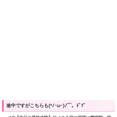
途中ですがこちらも(*ﾉ･ω･)ﾉ⌒。ﾄﾞｿﾞ