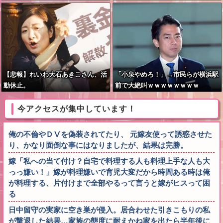
ばれていた…ネット「首相を小馬鹿
にしながら公金に群がってたの？」
「右手で補助金もらいながら左手で
反政府」
【悲報】れいわ大石あきこさん、活
「小泉やめろ！」→市民らが横浜駅
動休止。
前で大絶叫ｗｗｗｗｗｗｗｗ
今アクセスが集中しています！
俺の不倫やＤⅤを偽装されてたり、 元嫁友使って誘惑させた
り、かなり面倒な事にはなりましたが、結果は完勝。
嫁「私への当て付け？自宅で料理する人も料理上手な人も大
っっ嫌い！」嫁が料理嫌いで育児大変だから時間ある時は俺
が料理する、片付けまで全部やるって言うと嫁がヒスって困
る
日中留守の実家に空き巣が侵入。居合わせた引きこもりの私
が撃退した結果…家族の態度に耐えかね家を出たら半年後に