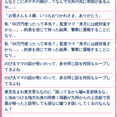
んなとこにポテチの袋が…？なんで天井の先に布団があるん
や…→
「お母さんも３歳、いつもおつかれさま、ありがとう」
私「50万円使ったって本当？」監査ママ「来月には絶対返す
から…」→約束を信じて待った結果、警察に通報することに
なり…
私「50万円使ったって本当？」監査ママ「来月には絶対返す
から…」→約束を信じて待った結果、警察に通報することに
なり…
のび太ママの話が長いのって、多分同じ話を何回もループし
てるよね
のび太ママの話が長いのって、多分同じ話を何回もループし
てるよね
東京生まれ東京育ちなのに「訛ってるから嘘w見栄張るな」
と決めつける地方出身の同僚！両親が九州からの上京組で言
葉が移ったと説明しても頑なに嘘つき扱いしてくるのなんな
ん？