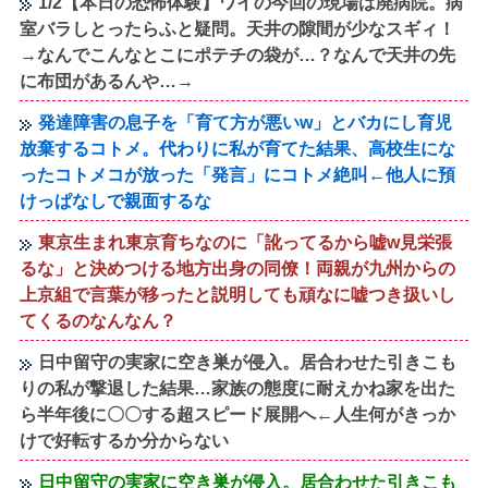
1/2【本日の恐怖体験】ワイの今回の現場は廃病院。病
室バラしとったらふと疑問。天井の隙間が少なスギィ！
→なんでこんなとこにポテチの袋が…？なんで天井の先
に布団があるんや…→
発達障害の息子を「育て方が悪いw」とバカにし育児
放棄するコトメ。代わりに私が育てた結果、高校生にな
ったコトメコが放った「発言」にコトメ絶叫←他人に預
けっぱなしで親面するな
東京生まれ東京育ちなのに「訛ってるから嘘w見栄張
るな」と決めつける地方出身の同僚！両親が九州からの
上京組で言葉が移ったと説明しても頑なに嘘つき扱いし
てくるのなんなん？
日中留守の実家に空き巣が侵入。居合わせた引きこも
りの私が撃退した結果…家族の態度に耐えかね家を出た
ら半年後に〇〇する超スピード展開へ←人生何がきっか
けで好転するか分からない
日中留守の実家に空き巣が侵入。居合わせた引きこも