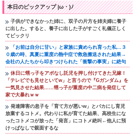
本日のピックアップ |ω・)ﾉ
子供ができなかった姉に、双子の片方を姉夫婦に養子
に出した。すると、養子に出した子がすごく礼儀正しく
てビックリ
「お前は自分に甘い」と家族に責められ育った私…３
０歳の時、真夏に重度の熱中症で救急搬送された結果→
会社の人たちから叩きつけられた「衝撃の事実」に絶句
休日に甥っ子をアポなし託児を押し付けてきた兄嫁！
「テレビでも見せといてw」と言うので『Gガンダム』を
一気見させた結果……甥っ子が重度の中二病を発症して
家で大暴れｗｗ
発達障害の息子を「育て方が悪いw」とバカにし育児
放棄するコトメ。代わりに私が育てた結果、高校生にな
ったコトメコが放った「発言」にコトメ絶叫←他人に預
けっぱなしで親面するな