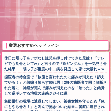
厳選おすすめヘッドライン
休日に甥っ子をアポなし託児を押し付けてきた兄嫁！「テレ
ビでも見せといてw」と言うので『Gガンダム』を一気見させ
た結果……甥っ子が重度の中二病を発症して家で大暴れｗｗ
歯医者の待合室で「抜歯と言われたのに痛みが消えた！訴え
てやる！」と怒鳴り散らす60代男！2軒の歯医者で同じ診断さ
れた癖に、神経が死んで痛みが消えたのを「治った」と錯覚
して逆ギレする地獄の迷惑ジジイに遭...
集団暴行の現場に遭遇してしまい、被害女性を守るため「俺
にもやらせろ！」と叫んで抱きついた結果…警察に連行され