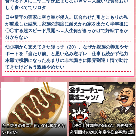
食べるトメにニヤニヤが止まらないｗｗ←大嫌いな食材おい
しく食べててワロタ
日中留守の実家に空き巣が侵入。居合わせた引きこもりの私
が撃退した結果…家族の態度に耐えかね家を出たら半年後に
〇〇する超スピード展開へ←人生何がきっかけで好転するか
分からない
幼少期から支えてきた甥っ子（20）、なぜか親族の善意やサ
ポートを「当たり前」と思い込み逆ギレ…仕事も続かず他力
本願で横柄になったあまりの非常識さに限界到達！情で助け
てきたけどもう親族やめたい
たこ焼きのタコ、何かで代替できな
【税金】性加害のGEZA、外務省の
いものか
外郭団体の2026年度準公金事業に選