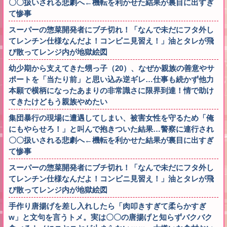
〇〇扱いされる悲劇へ←機転を利かせた結果が裏目に出すぎ
て惨事
スーパーの惣菜開発者にブチ切れ！「なんで未だにフタ外し
てレンチン仕様なんだよ！コンビニ見習え！」油とタレが飛
び散ってレンジ内が地獄絵図
幼少期から支えてきた甥っ子（20）、なぜか親族の善意やサ
ポートを「当たり前」と思い込み逆ギレ…仕事も続かず他力
本願で横柄になったあまりの非常識さに限界到達！情で助け
てきたけどもう親族やめたい
集団暴行の現場に遭遇してしまい、被害女性を守るため「俺
にもやらせろ！」と叫んで抱きついた結果…警察に連行され
〇〇扱いされる悲劇へ←機転を利かせた結果が裏目に出すぎ
て惨事
スーパーの惣菜開発者にブチ切れ！「なんで未だにフタ外し
てレンチン仕様なんだよ！コンビニ見習え！」油とタレが飛
び散ってレンジ内が地獄絵図
手作り唐揚げを差し入れしたら「肉叩きすぎて柔らかすぎ
w」と文句を言うトメ。実は〇〇の唐揚げと知らずバクバク