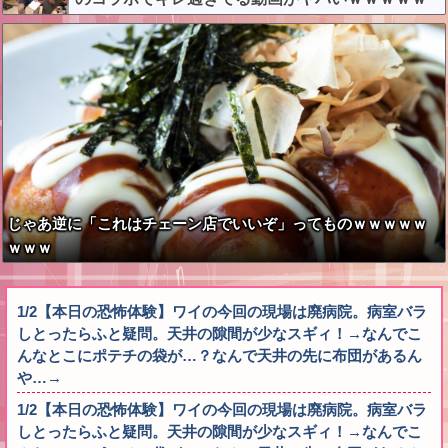
じゃあ逆に「これはチェーン店でいいぞ」ってものｗｗｗｗｗ
ｗｗｗ
1/2【本日の恐怖体験】ワイの今回の現場は廃病院。病室バラ
しとったらふと疑問。天井の隙間が少なスギィ！→なんでこ
んなとこにポテチの袋が…？なんで天井の先に布団があるん
や…→
1/2【本日の恐怖体験】ワイの今回の現場は廃病院。病室バラ
しとったらふと疑問。天井の隙間が少なスギィ！→なんでこ