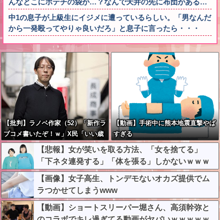
んなとこにポテチの袋が…？なんで天井の先に布団がある…
中1の息子が上級生にイジメに遭っているらしい。「男なんだ
から一発殴ってやりゃ良いだろ」と息子に言ったら・・・
【批判】ラノベ作家（52）「新作ラ
【動画】手術中に熊本地震直撃やば
ブコメ書いたぞ！ｗ」X民「いい歳
すぎる
こいてラブコメ（笑）恥ずかしくな
【悲報】女が笑いを取る方法、「女を捨てる」
いの？」←やめたれｗと話題に
「下ネタ連発する」「体を張る」しかないｗｗｗ
ｗｗ
【画像】女子高生、トンデモないオカズ提供でム
ラつかせてしまうwww
【動画】ショートスリーパー堀さん、高須幹弥と
のコラボでキレ過ぎてる動画がヤバいｗｗｗｗｗ