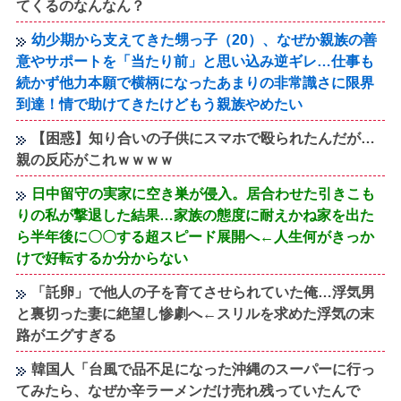
てくるのなんなん？
幼少期から支えてきた甥っ子（20）、なぜか親族の善
意やサポートを「当たり前」と思い込み逆ギレ…仕事も
続かず他力本願で横柄になったあまりの非常識さに限界
到達！情で助けてきたけどもう親族やめたい
【困惑】知り合いの子供にスマホで殴られたんだが…
親の反応がこれｗｗｗｗ
日中留守の実家に空き巣が侵入。居合わせた引きこも
りの私が撃退した結果…家族の態度に耐えかね家を出た
ら半年後に〇〇する超スピード展開へ←人生何がきっか
けで好転するか分からない
「託卵」で他人の子を育てさせられていた俺…浮気男
と裏切った妻に絶望し惨劇へ←スリルを求めた浮気の末
路がエグすぎる
韓国人「台風で品不足になった沖縄のスーパーに行っ
てみたら、なぜか辛ラーメンだけ売れ残っていたんで