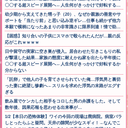
〇〇する超スピード展開へ←人生何がきっかけで好転する…
幼少期から支えてきた甥っ子（20）、なぜか親族の善意やサ
ポートを「当たり前」と思い込み逆ギレ…仕事も続かず他力
本願で横柄になったあまりの非常識さに限界到達！情で助…
【困惑】知り合いの子供にスマホで殴られたんだが…親の反
応がこれｗｗｗｗ
日中留守の実家に空き巣が侵入。居合わせた引きこもりの私
が撃退した結果…家族の態度に耐えかね家を出たら半年後に
〇〇する超スピード展開へ←人生何がきっかけで好転するか
分からない
「託卵」で他人の子を育てさせられていた俺…浮気男と裏切
った妻に絶望し惨劇へ←スリルを求めた浮気の末路がエグす
ぎる
飲み屋でケンカした相手をコロした男の弁護をした。そして
数年後、因果応報を思わせる出来事が…
1/2【本日の恐怖体験】ワイの今回の現場は廃病院。病室バラ
しとったらふと疑問。天井の隙間が少なスギィ！→なんでこ