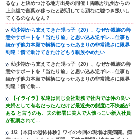
るな」と決めつける地方出身の同僚！両親が九州からの
上京組で言葉が移ったと説明しても頑なに嘘つき扱いし
てくるのなんなん？
幼少期から支えてきた甥っ子（20）、なぜか親族の善
意やサポートを「当たり前」と思い込み逆ギレ…仕事も
続かず他力本願で横柄になったあまりの非常識さに限界
到達！情で助けてきたけどもう親族やめたい
幼少期から支えてきた甥っ子（20）、なぜか親族の善
意やサポートを「当たり前」と思い込み逆ギレ…仕事も
続かず他力本願で横柄になったあまりの非常識さに限界
到達！情で助…
【イライラ】私達は同じ会社勤務で社内では仲の良い
夫婦として有名だったんだけど最近夫の態度に不快感が
ある と言うのも、夫の部署に美人で人懐っこい新入社員
が配属されて…
1/2【本日の恐怖体験】ワイの今回の現場は廃病院。病