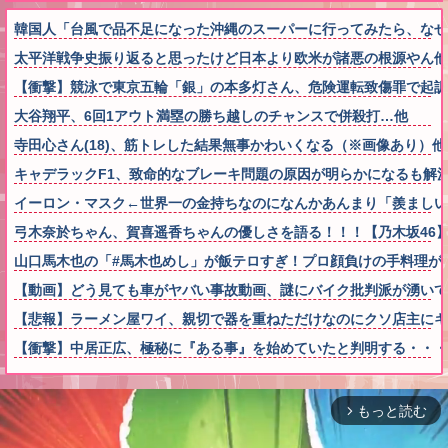
韓国人「台風で品不足になった沖縄のスーパーに行ってみたら、なぜ
太平洋戦争史振り返ると思ったけど日本より欧米が諸悪の根源やん他
【衝撃】競泳で東京五輪「銀」の本多灯さん、危険運転致傷罪で起訴
大谷翔平、6回1アウト満塁の勝ち越しのチャンスで併殺打…他
寺田心さん(18)、筋トレした結果無事かわいくなる（※画像あり）他
キャデラックF1、致命的なブレーキ問題の原因が明らかになるも解
イーロン・マスク←世界一の金持ちなのになんかあんまり「羨ましい
弓木奈於ちゃん、賀喜遥香ちゃんの優しさを語る！！！【乃木坂46
山口馬木也の「#馬木也めし」が飯テロすぎ！プロ顔負けの手料理が
【動画】どう見ても車がヤバい事故動画、謎にバイク批判派が湧いて
【悲報】ラーメン屋ワイ、親切で器を重ねただけなのにクソ店主にキ
【衝撃】中居正広、極秘に『ある事』を始めていたと判明する・・・
もっと読む
arrow_forward_ios