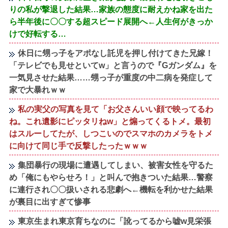
りの私が撃退した結果…家族の態度に耐えかね家を出た
ら半年後に〇〇する超スピード展開へ←人生何がきっか
けで好転する…
休日に甥っ子をアポなし託児を押し付けてきた兄嫁！
「テレビでも見せといてw」と言うので『Gガンダム』を
一気見させた結果……甥っ子が重度の中二病を発症して
家で大暴れｗｗ
私の実父の写真を見て「お父さんいい顔で映ってるわ
ね。これ遺影にピッタリねw」と煽ってくるトメ。最初
はスルーしてたが、しつこいのでスマホのカメラをトメ
に向けて同じ手で反撃したったｗｗｗ
集団暴行の現場に遭遇してしまい、被害女性を守るた
め「俺にもやらせろ！」と叫んで抱きついた結果…警察
に連行され〇〇扱いされる悲劇へ←機転を利かせた結果
が裏目に出すぎて惨事
東京生まれ東京育ちなのに「訛ってるから嘘w見栄張