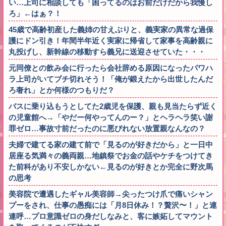
い…上司に相談しても「困ってるのはお前だけだから我慢し
ろ」←はぁ？！
45歳で高齢初産した義姉の甘えぶりと、義実家の異常な過保
護にドン引き！年間半年近く実家に帰省して家事を高齢親に
丸投げし、新幹線の移動すら義兄に送迎させていた・・・
元同僚との飲み会に行ったら会社辞める原因になったパワハ
ラ上司がいてブチ切れそう！「俺が鍛えたから出世したんだ
ろ奢れ」とか何様のつもりだ？
バスに乗り込もうとしてた2歳児を保護、親も見当たらず近く
の児童館へ→「やだー何やってんのー？」とヘラヘラ笑い謝
罪ゼロ…事故寸前だったのに悪びれない放置親なんなの？
夫婦で建てる家の建て前で「見るのが好きだから」と一日中
居座る気満々の義両親…地鎮祭でお金の話やケチをつけてき
た前科があり不安しかない←見るのが好きとか完全に野次馬
の思考
美容院で遭遇したギャル美容師→尖ったつけ爪で痛いシャン
プーをされ、仕事の愚痴には「月8日休み！？贅沢〜！」と連
連呼…プロ意識ゼロの身だしなみと、客に嫉妬してマウント