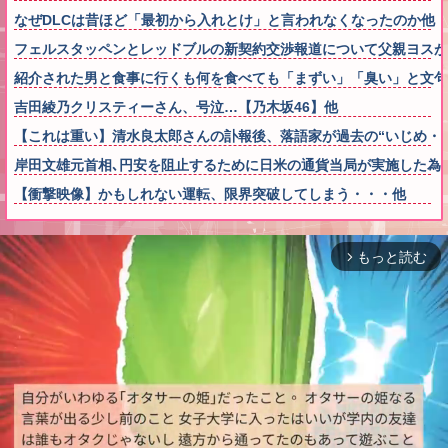
なぜDLCは昔ほど「最初から入れとけ」と言われなくなったのか他
フェルスタッペンとレッドブルの新契約交渉報道について父親ヨスが
紹介された男と食事に行くも何を食べても「まずい」「臭い」と文句
吉田綾乃クリスティーさん、号泣…【乃木坂46】他
【これは重い】清水良太郎さんの訃報後、落語家が過去の“いじめ・
岸田文雄元首相､円安を阻止するために日米の通貨当局が実施した為
【衝撃映像】かもしれない運転、限界突破してしまう・・・他
もっと読む
arrow_forward_ios