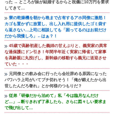
った → ところが妹が結婚するからと祝儀に10万円を要求
してきて…
寮の乾燥機を朝から晩まで占有するアホ同僚に激怒！
カゴも置かずに放置し、出し入れ用に提供したゴミ袋す
ら返さない…上司に相談しても「困ってるのはお前だけ
だから我慢しろ」←はぁ？！
45歳で高齢初産した義姉の甘えぶりと、義実家の異常
な過保護にドン引き！年間半年近く実家に帰省して家事
を高齢親に丸投げし、新幹線の移動すら義兄に送迎させ
ていた・・・
元同僚との飲み会に行ったら会社辞める原因になった
パワハラ上司がいてブチ切れそう！「俺が鍛えたから出
世したんだろ奢れ」とか何様のつもりだ？
従弟「研修だから泊めて」私「今は臨月なんだけ
ど…」→断りきれず了承したら、さらに図々しい要求ま
で飛び出して…