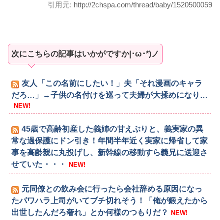
引用元:
http://2chspa.com/thread/baby/1520500059
次にこちらの記事はいかがですか|･ω･*)ノ
友人「この名前にしたい！」夫「それ漫画のキャラ
だろ…」→子供の名付けを巡って夫婦が大揉めになり…
NEW!
45歳で高齢初産した義姉の甘えぶりと、義実家の異
常な過保護にドン引き！年間半年近く実家に帰省して家
事を高齢親に丸投げし、新幹線の移動すら義兄に送迎さ
せていた・・・
NEW!
元同僚との飲み会に行ったら会社辞める原因になっ
たパワハラ上司がいてブチ切れそう！「俺が鍛えたから
出世したんだろ奢れ」とか何様のつもりだ？
NEW!