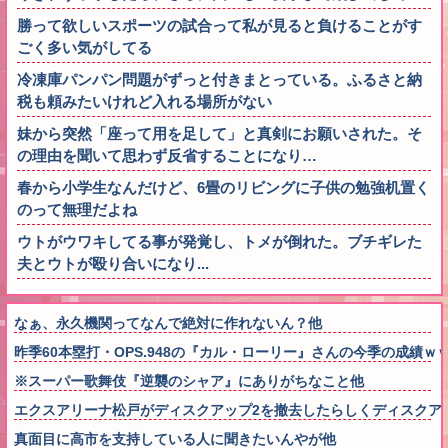
勝って欲しいスポーツの試合って私が見ると負けることがす
ごく多い気がしてる
冷凍庫パンパン問題がずっと付きまとっている。ふるさと納
税も頼みたいけれど入れる場所がない
妹から突然「座って用を足して」と真剣にお願いされた。そ
の理由を聞いて思わず反省することになり…
春から小学生なんだけど、6畳のリビングに子供の勉強机置く
のって無理だよね
ウトがウワキしてる事が発覚し、トメが倒れた。ブチギレた
夫とウトが殴り合いになり...
なぁ、永久機関ってなんで絶対に作れないん？他
昨季60本塁打・OPS.948の『カル・ローリー』さんの今季の成績
※スーパー歌舞伎『逆襲のシャア』にありがちなこと他
エクスアリーナ松戸がディスクアップ2を撤去したらしくディスクア
真面目に高市を支持している人に聞きたいんやが他