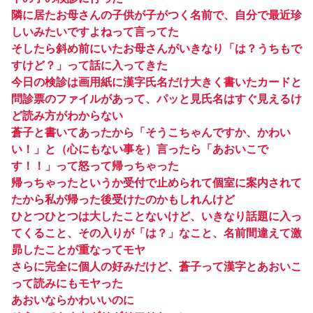
隣に居たお母さんの子供が子がつく名前で、自分で最近珍
しいみたいですよねって言ってた
そしたら斜め前にいたお母さんがいきなり「は？うちもで
すけど？」って話に入ってきた
今日の検診は画用紙に漢字氏名だけ大きく書いたカードと
問診票のファイルがあって、パッと見氏名はすぐ見えるけ
ど読み方がわからない
蒼子と書いてあったから「そうこちゃんですか、かわい
い！」と（心にもない事を）言ったら「あおいこで
す！！」って怒って帰っちゃった
帰っちゃったというか受付で止められて個室に案内されて
たから私が帰った後受けたのかもしれんけど
ひとつひとつは大したことないけど、いきなり話題に入っ
てくること、その入りが「は？」なこと、名前間違えて激
昴したことが重なってモヤ
さらに完全に個人の好みだけど、蒼子って漢字とあおいこ
って読みにもモヤった
あおいならかわいいのに