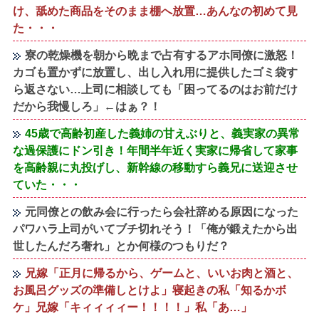
け、舐めた商品をそのまま棚へ放置…あんなの初めて見
た・・・
寮の乾燥機を朝から晩まで占有するアホ同僚に激怒！
カゴも置かずに放置し、出し入れ用に提供したゴミ袋す
ら返さない…上司に相談しても「困ってるのはお前だけ
だから我慢しろ」←はぁ？！
45歳で高齢初産した義姉の甘えぶりと、義実家の異常
な過保護にドン引き！年間半年近く実家に帰省して家事
を高齢親に丸投げし、新幹線の移動すら義兄に送迎させ
ていた・・・
元同僚との飲み会に行ったら会社辞める原因になった
パワハラ上司がいてブチ切れそう！「俺が鍛えたから出
世したんだろ奢れ」とか何様のつもりだ？
兄嫁「正月に帰るから、ゲームと、いいお肉と酒と、
お風呂グッズの準備しとけよ」寝起きの私「知るかボ
ケ」兄嫁「キィィィィー！！！！」私「あ…」