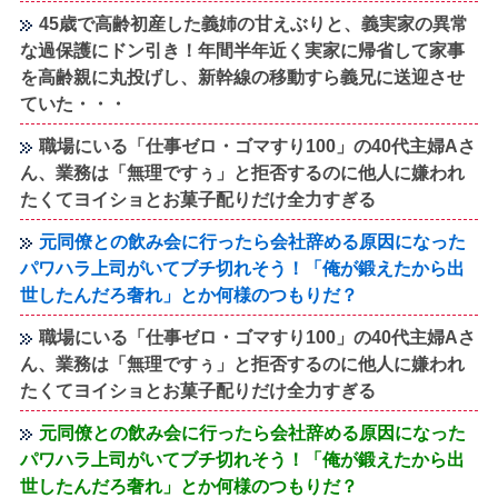
45歳で高齢初産した義姉の甘えぶりと、義実家の異常
な過保護にドン引き！年間半年近く実家に帰省して家事
を高齢親に丸投げし、新幹線の移動すら義兄に送迎させ
ていた・・・
職場にいる「仕事ゼロ・ゴマすり100」の40代主婦Aさ
ん、業務は「無理ですぅ」と拒否するのに他人に嫌われ
たくてヨイショとお菓子配りだけ全力すぎる
元同僚との飲み会に行ったら会社辞める原因になった
パワハラ上司がいてブチ切れそう！「俺が鍛えたから出
世したんだろ奢れ」とか何様のつもりだ？
職場にいる「仕事ゼロ・ゴマすり100」の40代主婦Aさ
ん、業務は「無理ですぅ」と拒否するのに他人に嫌われ
たくてヨイショとお菓子配りだけ全力すぎる
元同僚との飲み会に行ったら会社辞める原因になった
パワハラ上司がいてブチ切れそう！「俺が鍛えたから出
世したんだろ奢れ」とか何様のつもりだ？