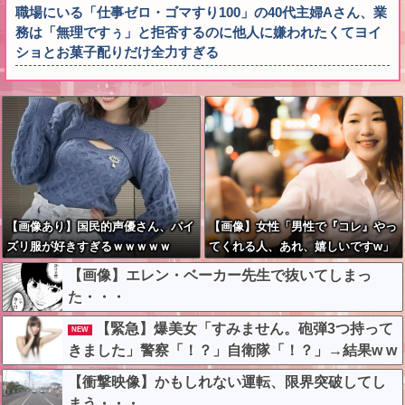
職場にいる「仕事ゼロ・ゴマすり100」の40代主婦Aさん、業
務は「無理ですぅ」と拒否するのに他人に嫌われたくてヨイ
ショとお菓子配りだけ全力すぎる
【画像あり】国民的声優さん、パイ
【画像】女性「男性で『コレ』やっ
ズリ服が好きすぎるｗｗｗｗｗ
てくれる人、あれ、嬉しいですw」
→まさかの行為がこちらw w w w w
【画像】エレン・ベーカー先生で抜いてしまっ
w w w w
た・・・
【緊急】爆美女「すみません。砲弾3つ持って
NEW
きました」警察「！？」自衛隊「！？」→結果w w
w w w w w w
【衝撃映像】かもしれない運転、限界突破してし
まう・・・