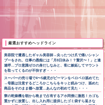
厳選おすすめヘッドライン
美容院で遭遇したギャル美容師→尖ったつけ爪で痛いシャン
プーをされ、仕事の愚痴には「月8日休み！？贅沢〜！」と連
連呼…プロ意識ゼロの身だしなみと、客に嫉妬してマウント
を取ってくるのが不快すぎ・・・
スーパーの売り場で4〜5歳児がピーマンをベロベロ舐めてた
→母親は注意するどころかこちらをキッと睨みつけ、舐めた
商品をそのまま棚へ放置…あんなの初めて見た・・・
寮の乾燥機を朝から晩まで占有するアホ同僚に激怒！カゴも
置かずに放置し、出し入れ用に提供したゴミ袋すら返さな