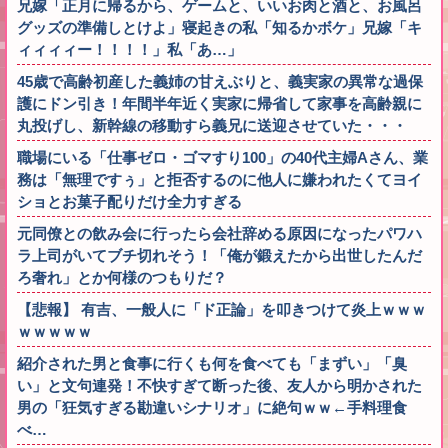
兄嫁「正月に帰るから、ゲームと、いいお肉と酒と、お風呂
グッズの準備しとけよ」寝起きの私「知るかボケ」兄嫁「キ
ィィィィー！！！！」私「あ…」
45歳で高齢初産した義姉の甘えぶりと、義実家の異常な過保
護にドン引き！年間半年近く実家に帰省して家事を高齢親に
丸投げし、新幹線の移動すら義兄に送迎させていた・・・
職場にいる「仕事ゼロ・ゴマすり100」の40代主婦Aさん、業
務は「無理ですぅ」と拒否するのに他人に嫌われたくてヨイ
ショとお菓子配りだけ全力すぎる
元同僚との飲み会に行ったら会社辞める原因になったパワハ
ラ上司がいてブチ切れそう！「俺が鍛えたから出世したんだ
ろ奢れ」とか何様のつもりだ？
【悲報】 有吉、一般人に「ド正論」を叩きつけて炎上ｗｗｗ
ｗｗｗｗｗ
紹介された男と食事に行くも何を食べても「まずい」「臭
い」と文句連発！不快すぎて断った後、友人から明かされた
男の「狂気すぎる勘違いシナリオ」に絶句ｗｗ←手料理食
べ…