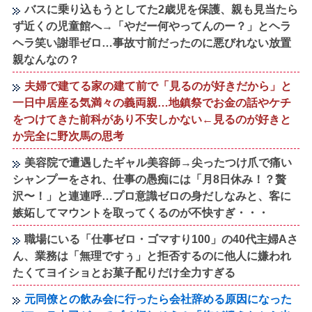
バスに乗り込もうとしてた2歳児を保護、親も見当たら
ず近くの児童館へ→「やだー何やってんのー？」とヘラ
ヘラ笑い謝罪ゼロ…事故寸前だったのに悪びれない放置
親なんなの？
夫婦で建てる家の建て前で「見るのが好きだから」と
一日中居座る気満々の義両親…地鎮祭でお金の話やケチ
をつけてきた前科があり不安しかない←見るのが好きと
か完全に野次馬の思考
美容院で遭遇したギャル美容師→尖ったつけ爪で痛い
シャンプーをされ、仕事の愚痴には「月8日休み！？贅
沢〜！」と連連呼…プロ意識ゼロの身だしなみと、客に
嫉妬してマウントを取ってくるのが不快すぎ・・・
職場にいる「仕事ゼロ・ゴマすり100」の40代主婦Aさ
ん、業務は「無理ですぅ」と拒否するのに他人に嫌われ
たくてヨイショとお菓子配りだけ全力すぎる
元同僚との飲み会に行ったら会社辞める原因になった