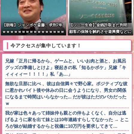
【朗報】ジャンポケ斎藤、求刑7年
【ソニー生命】金銭詐取また判明
ｗｗｗｗｗｗｗｗｗｗｗｗｗｗｗｗ
顧客の保険を解約させ遊興費などに
ｗｗｗｗｗｗｗｗｗｗｗｗｗｗｗｗ
ｗｗｗｗｗｗｗｗｗ
今アクセスが集中しています！
兄嫁「正月に帰るから、ゲームと、いいお肉と酒と、お風呂
グッズの準備しとけよ」寝起きの私「知るかボケ」兄嫁「キ
ィィィィー！！！！」私「あ…」
無欲な旦那に比べ 、彼は自信満々で野心家。ポジティブな彼
に惹かれバイト後や休みの日に会うようになり、男女の関係
になるまで時間はいらなかった... だが彼はただのバカだった
ｗ
我が家は色々あって姉妹仲も親との仲もよくなく、自分は逃
げるように家を出て妹とは10年連絡すらしてなかった → とこ
ろが妹が結婚するからと祝儀に10万円を要求してきて…