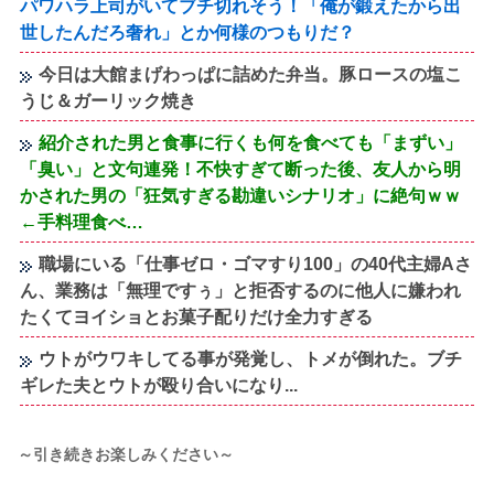
パワハラ上司がいてブチ切れそう！「俺が鍛えたから出
世したんだろ奢れ」とか何様のつもりだ？
今日は大館まげわっぱに詰めた弁当。豚ロースの塩こ
うじ＆ガーリック焼き
紹介された男と食事に行くも何を食べても「まずい」
「臭い」と文句連発！不快すぎて断った後、友人から明
かされた男の「狂気すぎる勘違いシナリオ」に絶句ｗｗ
←手料理食べ…
職場にいる「仕事ゼロ・ゴマすり100」の40代主婦Aさ
ん、業務は「無理ですぅ」と拒否するのに他人に嫌われ
たくてヨイショとお菓子配りだけ全力すぎる
ウトがウワキしてる事が発覚し、トメが倒れた。ブチ
ギレた夫とウトが殴り合いになり...
～引き続きお楽しみください～