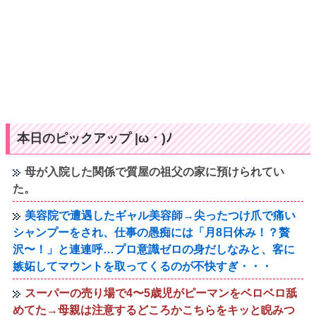
本日のピックアップ |ω・)ﾉ
母が入院した関係で質屋の祖父の家に預けられてい
た。
美容院で遭遇したギャル美容師→尖ったつけ爪で痛い
シャンプーをされ、仕事の愚痴には「月8日休み！？贅
沢〜！」と連連呼…プロ意識ゼロの身だしなみと、客に
嫉妬してマウントを取ってくるのが不快すぎ・・・
スーパーの売り場で4〜5歳児がピーマンをベロベロ舐
めてた→母親は注意するどころかこちらをキッと睨みつ