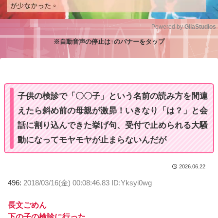
Powered by 
GliaStudios
※自動音声の停止は↑のバナーをタップ
M
u
t
e
子供の検診で「〇〇子」という名前の読み方を間違
えたら斜め前の母親が激昴！いきなり「は？」と会
話に割り込んできた挙げ句、受付で止められる大騒
動になってモヤモヤが止まらないんだが
2026.06.22
496:
2018/03/16(金) 00:08:46.83 ID:Yksyi0wg
長文ごめん
下の子の検診に行った