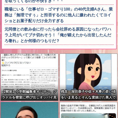
を取ってくるのが不快すぎ・・・
職場にいる「仕事ゼロ・ゴマすり100」の40代主婦Aさん、業
務は「無理ですぅ」と拒否するのに他人に嫌われたくてヨイ
ショとお菓子配りだけ全力すぎる
元同僚との飲み会に行ったら会社辞める原因になったパワハ
ラ上司がいてブチ切れそう！「俺が鍛えたから出世したんだ
ろ奢れ」とか何様のつもりだ？
【闇深】小学館編集者オジサン、グ
残念 深田恭子や佐々木希の若い頃
ラドルを密室に呼び出しオッパイ見
をいま見るとそんな度抜けた美人で
せろと強要し脱がせるｗｗｗｗ
はない