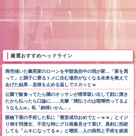
厳選おすすめヘッドライン
商売傾いた義実家のローンを半額負担中の我が家…「家を買
って」と調子に乗るトメに住む場所がなくなる未来を教えて
あげた結果←息根を止める返しでスカッとｗ
公園で飯食ってたら隣のオッサンが煙草吸い出して顔に煙き
たから払ったら口論に……先輩「煙払うのは喧嘩売ってるよ
うなもんw」私「納得いかん…」
眼瞼下垂の手術した私に「整形成功おめでと～ｗｗ」とイジ
り倒す同僚女、不安な時にグロ画像見せて喜び、真剣に拒絶
しても「ムキになってるｗ」と嘲笑…人の病気と手術を娯楽