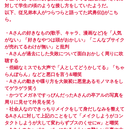
対して学生の頃のような接し方をしていたようだ。
以下、従兄弟本人がつらつらと語ってた武勇伝()がこち
ら。
・Aさんの好きなもの(歌手、キャラ、漫画など)を「人気
がない」「好きなやつは頭がおかしい」「こんなブサイク
が売れてるわけが無い」と批判
・Aさんが過去にした失敗について面白おかしく周りに吹
聴する
・些細なミスでも大声で「人としてどうかしてる」「ちゃ
らんぽらん」などと悪口を言う&嘲笑
・Aさんの動きや喋り方を大袈裟に悪意あるモノマネをし
てゲラゲラ笑う
・かつてメガネですっぴんだったAさんの卒アルの写真を
周りに見せて外見を笑う
・社会人なのできっちりメイクをして身だしなみを整えて
るAさんに対して上記のことをして「メイクしようがコン
タクトしようが大して変わらずブスのくせにw」と嘲笑