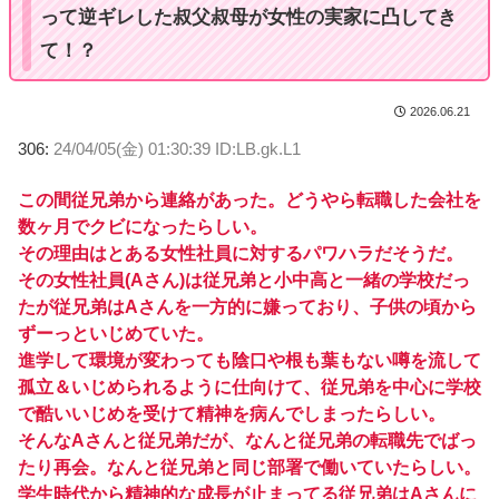
って逆ギレした叔父叔母が女性の実家に凸してき
て！？
2026.06.21
306:
24/04/05(金) 01:30:39 ID:LB.gk.L1
この間従兄弟から連絡があった。どうやら転職した会社を
数ヶ月でクビになったらしい。
その理由はとある女性社員に対するパワハラだそうだ。
その女性社員(Aさん)は従兄弟と小中高と一緒の学校だっ
たが従兄弟はAさんを一方的に嫌っており、子供の頃から
ずーっといじめていた。
進学して環境が変わっても陰口や根も葉もない噂を流して
孤立＆いじめられるように仕向けて、従兄弟を中心に学校
で酷いいじめを受けて精神を病んでしまったらしい。
そんなAさんと従兄弟だが、なんと従兄弟の転職先でばっ
たり再会。なんと従兄弟と同じ部署で働いていたらしい。
学生時代から精神的な成長が止まってる従兄弟はAさんに