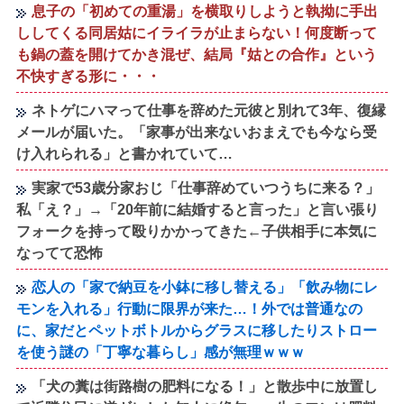
息子の「初めての重湯」を横取りしようと執拗に手出
ししてくる同居姑にイライラが止まらない！何度断って
も鍋の蓋を開けてかき混ぜ、結局『姑との合作』という
不快すぎる形に・・・
ネトゲにハマって仕事を辞めた元彼と別れて3年、復縁
メールが届いた。「家事が出来ないおまえでも今なら受
け入れられる」と書かれていて…
実家で53歳分家おじ「仕事辞めていつうちに来る？」
私「え？」→「20年前に結婚すると言った」と言い張り
フォークを持って殴りかかってきた←子供相手に本気に
なってて恐怖
恋人の「家で納豆を小鉢に移し替える」「飲み物にレ
モンを入れる」行動に限界が来た…！外では普通なの
に、家だとペットボトルからグラスに移したりストロー
を使う謎の「丁寧な暮らし」感が無理ｗｗｗ
「犬の糞は街路樹の肥料になる！」と散歩中に放置し