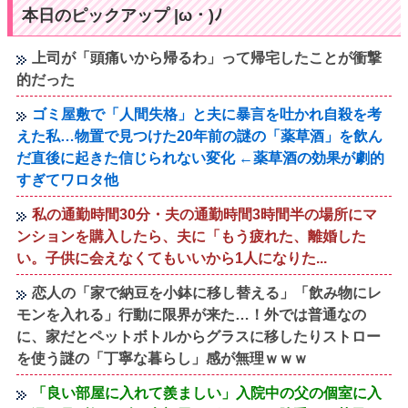
本日のピックアップ |ω・)ﾉ
上司が「頭痛いから帰るわ」って帰宅したことが衝撃
的だった
ゴミ屋敷で「人間失格」と夫に暴言を吐かれ自殺を考
えた私…物置で見つけた20年前の謎の「薬草酒」を飲ん
だ直後に起きた信じられない変化 ←薬草酒の効果が劇的
すぎてワロタ他
私の通勤時間30分・夫の通勤時間3時間半の場所にマ
ンションを購入したら、夫に「もう疲れた、離婚した
い。子供に会えなくてもいいから1人になりた...
恋人の「家で納豆を小鉢に移し替える」「飲み物にレ
モンを入れる」行動に限界が来た…！外では普通なの
に、家だとペットボトルからグラスに移したりストロー
を使う謎の「丁寧な暮らし」感が無理ｗｗｗ
「良い部屋に入れて羨ましい」入院中の父の個室に入