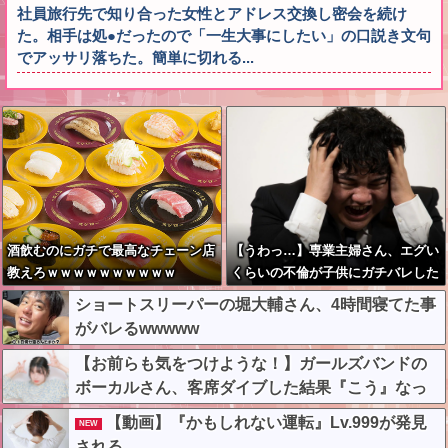
社員旅行先で知り合った女性とアドレス交換し密会を続け
た。相手は処●だったので「一生大事にしたい」の口説き文句
でアッサリ落ちた。簡単に切れる...
酒飲むのにガチで最高なチェーン店
【うわっ…】専業主婦さん、エグい
教えろｗｗｗｗｗｗｗｗｗｗ
くらいの不倫が子供にガチバレした
結果…
ショートスリーパーの堀大輔さん、4時間寝てた事
がバレるwwwww
【お前らも気をつけような！】ガールズバンドの
ボーカルさん、客席ダイブした結果『こう』なっ
てしまいお気持ち表明してしまう…
【動画】『かもしれない運転』Lv.999が発見
NEW
される