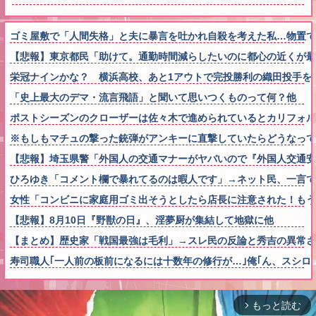
ゴミ屋敷で「人間失格」と夫に暴言を吐かれ自殺を考えた私…物置で
【悲報】東京都民「助けて。通勤時間減らしたいのに都心の近くが最
栄冠ナインかな？ 横浜高校、あと1アウトで完投勝利の織田投手を
「史上最大のデマ・流言飛語」と聞いて思いつくものって何？他
ポストシーズンのクローザーは佐々木で進められているとカリフォル
※もしもマチュの撃った銃弾がアンキーに直撃していたらどうなって
【悲報】埼玉県警「外国人の交通マナーがヤバいので『外国人交通
ひろゆき「コメント欄で暴れてるのは暇人です」→ネット民、一言で
女性「コンビニに家庭用ゴミ出そうとしたら店長に注意された！もう
【悲報】8月10日『野獣の日』、淫夢厨が集結して地獄に他
【まとめ】歴史家「戦国最強は毛利」→スレ民の反論と秀吉の異常
寿司職人｢一人前の板前になるには十数年の修行が…｣俺｢ん、スシロー
もっと読む
arrow_forward_ios