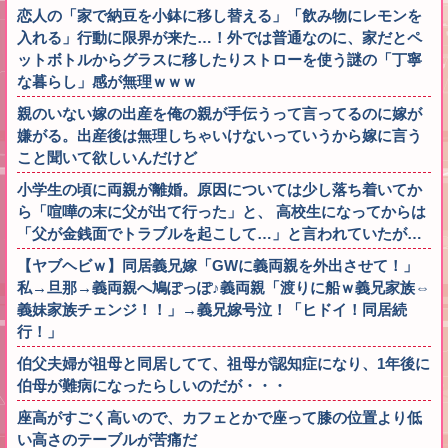
恋人の「家で納豆を小鉢に移し替える」「飲み物にレモンを
入れる」行動に限界が来た…！外では普通なのに、家だとペ
ットボトルからグラスに移したりストローを使う謎の「丁寧
な暮らし」感が無理ｗｗｗ
親のいない嫁の出産を俺の親が手伝うって言ってるのに嫁が
嫌がる。出産後は無理しちゃいけないっていうから嫁に言う
こと聞いて欲しいんだけど
小学生の頃に両親が離婚。原因については少し落ち着いてか
ら「喧嘩の末に父が出て行った」と、 高校生になってからは
「父が金銭面でトラブルを起こして…」と言われていたが…
【ヤブヘビｗ】同居義兄嫁「GWに義両親を外出させて！」
私→旦那→義両親へ鳩ぽっぽ♪義両親「渡りに船ｗ義兄家族⇔
義妹家族チェンジ！！」→義兄嫁号泣！「ヒドイ！同居続
行！」
伯父夫婦が祖母と同居してて、祖母が認知症になり、1年後に
伯母が難病になったらしいのだが・・・
座高がすごく高いので、カフェとかで座って膝の位置より低
い高さのテーブルが苦痛だ