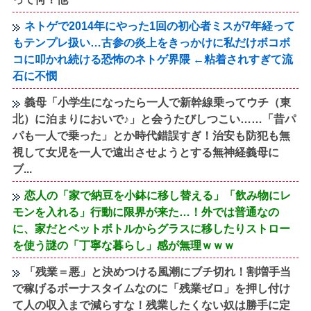
ネトゲで2014年にやった1回の初心者ミスが7年経って
もテンプレ扱い…古参の炎上をきっかけに私だけボコボ
コに叩かれ続ける恐怖のネトゲ界隈 ←粘着されすぎて流
石に不憫
義母「小学生になったら一人で新幹線乗ってウチ（東
北）に泊まりにおいで♪」と会うたびしつこい……「昔パ
パも一人で乗った」とか時代錯誤すぎ！治安も防犯も無
視して女児を一人で遠出させようとする無神経義母に
ブ...
恋人の「家で納豆を小鉢に移し替える」「飲み物にレ
モンを入れる」行動に限界が来た…！外では普通なの
に、家だとペットボトルからグラスに移したりストロー
を使う謎の「丁寧な暮らし」感が無理ｗｗｗ
「残業＝悪」と決めつける風潮にブチ切れ！割増手当
で稼げるボーナスタイムなのに「残業ゼロ」を押し付け
て人の収入まで減らすな！残業したくない奴は勝手に定