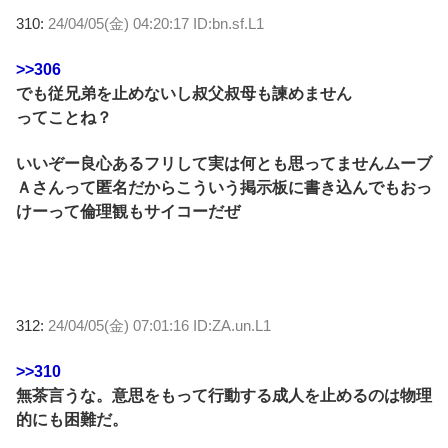
310:
24/04/05(金) 04:20:17 ID:bn.sf.L1
>>306
でも従兄弟を止めないし叔父叔母も諫めません
ってことね？
いいぞー良心あるフリして実は何とも思ってませんムーブ
Ａさんって匿名だからこういう掲示板に書き込んでもおっ
けーって倫理観もサイコーだぜ
312:
24/04/05(金) 07:01:16 ID:ZA.un.L1
>>310
無茶言うな。意思をもって行動する成人を止めるのは物理
的にも困難だ。