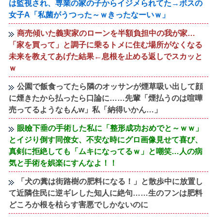
は監視され、専業の家の子からイジメられてた→ボスの
女子A「私菌がうつった～ｗきったなーいｗ」
商売傾いた義実家のローンを半額負担中の我が家…
「家を買って」と調子に乗るトメに住む場所がなくなる
未来を教えてあげた結果←息根を止める返しでスカッと
ｗ
公園で飯食ってたら隣のオッサンが煙草吸い出して顔
に煙きたから払ったら口論に……先輩「煙払うのは喧嘩
売ってるようなもんw」私「納得いかん…」
眼瞼下垂の手術した私に「整形成功おめでと～ｗｗ」
とイジり倒す同僚女、不安な時にグロ画像見せて喜び、
真剣に拒絶しても「ムキになってるｗ」と嘲笑…人の病
気と手術を娯楽にすんなよ！！
「犬の糞は街路樹の肥料になる！」と散歩中に放置し
て近隣住民に逆ギレした知人に絶句……生のフンは肥料
どころか根を枯らす害悪でしかないのに