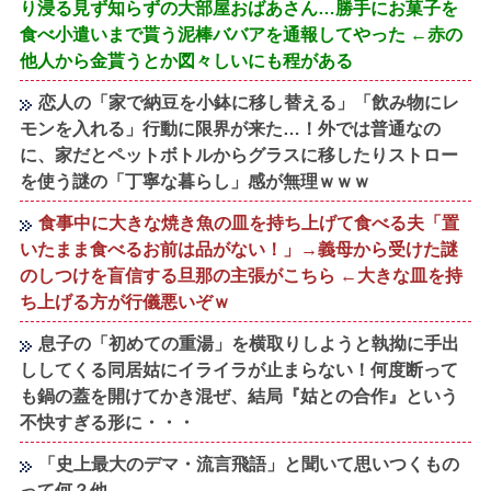
り浸る見ず知らずの大部屋おばあさん…勝手にお菓子を
食べ小遣いまで貰う泥棒ババアを通報してやった ←赤の
他人から金貰うとか図々しいにも程がある
恋人の「家で納豆を小鉢に移し替える」「飲み物にレ
モンを入れる」行動に限界が来た…！外では普通なの
に、家だとペットボトルからグラスに移したりストロー
を使う謎の「丁寧な暮らし」感が無理ｗｗｗ
食事中に大きな焼き魚の皿を持ち上げて食べる夫「置
いたまま食べるお前は品がない！」→義母から受けた謎
のしつけを盲信する旦那の主張がこちら ←大きな皿を持
ち上げる方が行儀悪いぞｗ
息子の「初めての重湯」を横取りしようと執拗に手出
ししてくる同居姑にイライラが止まらない！何度断って
も鍋の蓋を開けてかき混ぜ、結局『姑との合作』という
不快すぎる形に・・・
「史上最大のデマ・流言飛語」と聞いて思いつくもの
って何？他