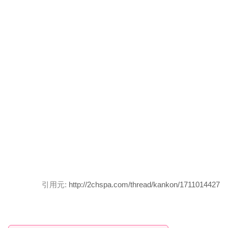
引用元:
http://2chspa.com/thread/kankon/1711014427