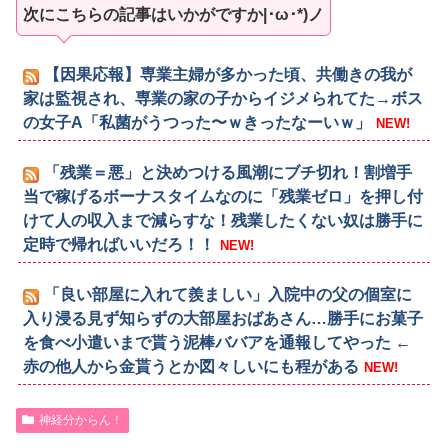
次にこちらの記事はいかがですか|･ω･*)ノ
【因果応報】専業主婦が多かった頃、共働きの我が
家は監視され、専業の家の子からイジメられてた→ボス
の女子A「私菌がうつった〜ｗきったなーいｗ」
NEW!
「残業＝悪」と決めつける風潮にブチ切れ！割増手
当で稼げるボーナスタイムなのに「残業ゼロ」を押し付
けて人の収入まで減らすな！残業したくない奴は勝手に
定時で帰ればいいだろ！！
NEW!
「良い部屋に入れて羨ましい」入院中の父の個室に
入り浸る見ず知らずの大部屋おばあさん…勝手にお菓子
を食べ小遣いまで貰う泥棒ババアを通報してやった ←
赤の他人から金貰うとか図々しいにも程がある
NEW!
神経分からん！