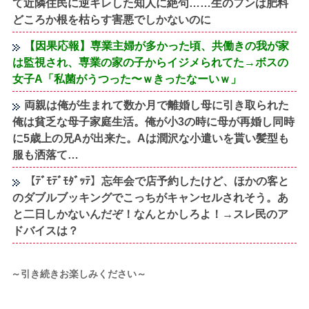
て近隣住民に逆ギレした知人に絶句……生のフンは肥料
どころか根を枯らす害悪でしかないのに
【因果応報】専業主婦が多かった頃、共働きの我が家
は監視され、専業の家の子からイジメられてた→ボスの
女子A「私菌がうつった〜ｗきったなーいｗ」
両親は俺が生まれて数か月で離婚し母に引き取られた
俺は貧乏な母子家庭生活。俺が小3の時に母が再婚し同時
に5歳上の兄Aが出来た。Aは潤沢な小遣いを貰い髪型も
服も洒落て…
【ﾃﾞﾓﾃﾞﾓﾀﾞｯﾃ】忘年会で店予約したけど、ほかの客と
のダブルブッキングでこっちがキャンセルされそう。あ
と二日しかないんだぞ！なんとかしろよ！→スレ民のア
ドバイスは？
～引き続きお楽しみください～