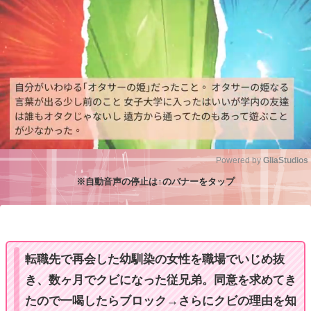
Powered by 
GliaStudios
※自動音声の停止は↑のバナーをタップ
M
u
t
e
転職先で再会した幼馴染の女性を職場でいじめ抜
き、数ヶ月でクビになった従兄弟。同意を求めてき
たので一喝したらブロック→さらにクビの理由を知