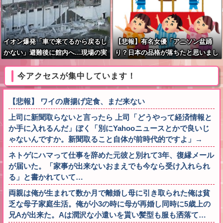
イオン爆発「車で来てるから戻るし
【悲報】有名女優「アニソン盆踊
かない」避難後に館内へ…現場の実
り？日本の品格が落ちたと思いまし
態が判明
た」
今アクセスが集中しています！
【悲報】 ワイの唐揚げ定食、まだ来ない
上司に新聞取らないと言ったら 上司「どうやって経済情報と
か手に入れるんだ」ぼく「別にYahooニュースとかで良いじ
ゃないんですか。新聞取ること自体が前時代的ですよ」→
ネトゲにハマって仕事を辞めた元彼と別れて3年、復縁メール
が届いた。「家事が出来ないおまえでも今なら受け入れられ
る」と書かれていて…
両親は俺が生まれて数か月で離婚し母に引き取られた俺は貧
乏な母子家庭生活。俺が小3の時に母が再婚し同時に5歳上の
兄Aが出来た。Aは潤沢な小遣いを貰い髪型も服も洒落て…