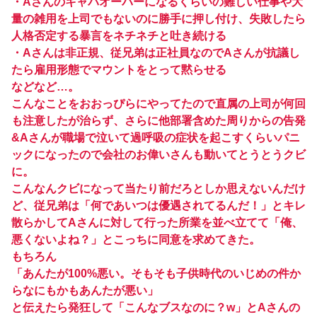
・Aさんのキャパオーバーになるくらいの難しい仕事や大
量の雑用を上司でもないのに勝手に押し付け、失敗したら
人格否定する暴言をネチネチと吐き続ける
・Aさんは非正規、従兄弟は正社員なのでAさんが抗議し
たら雇用形態でマウントをとって黙らせる
などなど…。
こんなことをおおっぴらにやってたので直属の上司が何回
も注意したが治らず、さらに他部署含めた周りからの告発
&Aさんが職場で泣いて過呼吸の症状を起こすくらいパニ
ックになったので会社のお偉いさんも動いてとうとうクビ
に。
こんなんクビになって当たり前だろとしか思えないんだけ
ど、従兄弟は「何であいつは優遇されてるんだ！」とキレ
散らかしてAさんに対して行った所業を並べ立てて「俺、
悪くないよね？」とこっちに同意を求めてきた。
もちろん
「あんたが100%悪い。そもそも子供時代のいじめの件か
らなにもかもあんたが悪い」
と伝えたら発狂して「こんなブスなのに？w」とAさんの