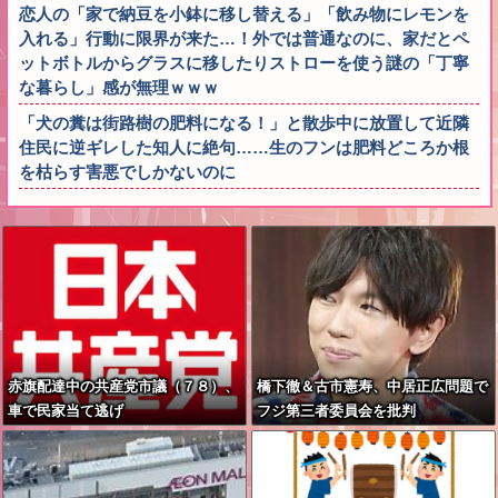
恋人の「家で納豆を小鉢に移し替える」「飲み物にレモンを
入れる」行動に限界が来た…！外では普通なのに、家だとペ
ットボトルからグラスに移したりストローを使う謎の「丁寧
な暮らし」感が無理ｗｗｗ
「犬の糞は街路樹の肥料になる！」と散歩中に放置して近隣
住民に逆ギレした知人に絶句……生のフンは肥料どころか根
を枯らす害悪でしかないのに
赤旗配達中の共産党市議（７８）、
橋下徹＆古市憲寿、中居正広問題で
車で民家当て逃げ
フジ第三者委員会を批判