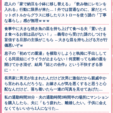
恋人の「家で納豆を小鉢に移し替える」「飲み物にレモンを
入れる」行動に限界が来た…！外では普通なのに、家だとペ
ットボトルからグラスに移したりストローを使う謎の「丁寧
な暮らし」感が無理ｗｗｗ
食事中に大きな焼き魚の皿を持ち上げて食べる夫「置いたま
ま食べるお前は品がない！」→義母から受けた謎のしつけを
盲信する旦那の主張がこちら ←大きな皿を持ち上げる方が行
儀悪いぞｗ
息子の「初めての重湯」を横取りしようと執拗に手出しして
くる同居姑にイライラが止まらない！何度断っても鍋の蓋を
開けてかき混ぜ、結局『姑との合作』という不快すぎる形
に・・・
長男家に男児が生まれたんだけど次男に激似だから親戚中か
ら言われるんだろうな。お嫁さんが気を悪くすると思うと心
配なんだけど、落ち着いたら一連の写真を見せてあげた…
私の通勤時間30分・夫の通勤時間3時間半の場所にマンション
を購入したら、夫に「もう疲れた、離婚したい。子供に会え
なくてもいいから1人になりた...