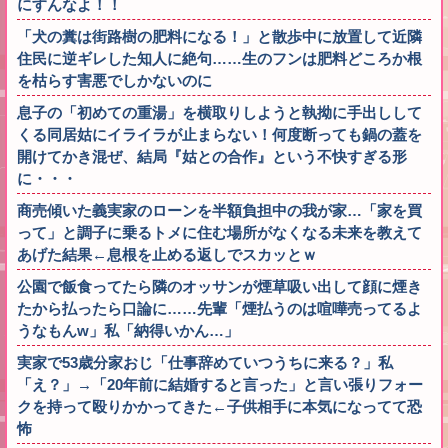
にすんなよ！！
「犬の糞は街路樹の肥料になる！」と散歩中に放置して近隣
住民に逆ギレした知人に絶句……生のフンは肥料どころか根
を枯らす害悪でしかないのに
息子の「初めての重湯」を横取りしようと執拗に手出しして
くる同居姑にイライラが止まらない！何度断っても鍋の蓋を
開けてかき混ぜ、結局『姑との合作』という不快すぎる形
に・・・
商売傾いた義実家のローンを半額負担中の我が家…「家を買
って」と調子に乗るトメに住む場所がなくなる未来を教えて
あげた結果←息根を止める返しでスカッとｗ
公園で飯食ってたら隣のオッサンが煙草吸い出して顔に煙き
たから払ったら口論に……先輩「煙払うのは喧嘩売ってるよ
うなもんw」私「納得いかん…」
実家で53歳分家おじ「仕事辞めていつうちに来る？」私
「え？」→「20年前に結婚すると言った」と言い張りフォー
クを持って殴りかかってきた←子供相手に本気になってて恐
怖