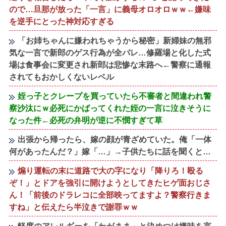
ので…旦那が放った「一言」に義母オロオロｗｗ←嫌味
を逆手にとった神対応すぎる
「お姉ちゃんに嫌われちゃうから秘密」新婦妹の無邪
気な一言で新郎のゲス行為が全バレ…修羅場と化した式
場は食事会に変更され新郎は悲惨な末路へ←警察に通報
されてもおかしくないレベル
姪っ子とクレープを買っていたら不審者と間違われ警
察沙汰にｗ必死にかばってくれた姪の一言に泣きそうに
なった件←必死の弁明が逆に不憫すぎて草
出張から帰ったら、嫁の顔が青ざめていた。俺「一体
何があったんだ？」嫁「…」→子供たちに話を聞くと…
煽り運転の末に道路で大の字になり「降りろ！殴る
ぞ！」とドアを強引に開けようとしてきたヒゲ面おじさ
ん！「前後のドラレコに全部映ってますよ？警察行きま
すね」と伝えたら半泣きで謝罪ｗｗ