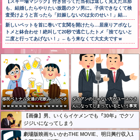
【スキー場マジック】付き合ってた当初は逞しく見えた旦那
も、結婚したらやりたい放題のクソ男に。子供できなくて検
査受けようと言ったら「妊娠しないのは女のせい！」結…
新しいペットを首に巻いて玄関を開けたら…居座りアポなし
トメと鉢合わせ！絶叫して20秒で逃亡したトメ「捨てないと
二度と行ってあげない！」←もう来なくて大丈夫ですｗ
移民ベトナム女達の宅飲み、レベチ
ダイアンのじゃない方がユースケさ
ｗｗｗｗｗｗｗｗｗｗｗｗｗｗｗｗ
んになってしまっているという事実
ｗｗｗｗｗｗｗｗ
←これ
【画像】男、いくらイケメンでも『30年』でクソ
ジジいになってしまう
劇場版映画ちいかわTHE MOVIE、明日興行収入1