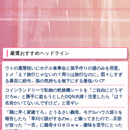
厳選おすすめヘッドライン
ウトの還暦祝いにホテル食事会と孫手作りの湯のみを用意。
トメ「え？旅行じゃないの？周りは旅行なのに」図々しすぎ
る暴言に絶句←孫の気持ちを無下にする最低ババア
コインランドリーで私物の乾燥機シートを「ご自由にどうぞ
だろw」と勝手に盗もうとしたDQN夫婦！注意したら「は？
名前かいてないんですけど」と逆ギレ
「隣に早く家建てろ」とうるさい義母。モデルハウス巡りを
報告したら「草刈り誰がするのw」と煽ってきたので…旦那
が放った「一言」に義母オロオロｗｗ←嫌味を逆手にとった