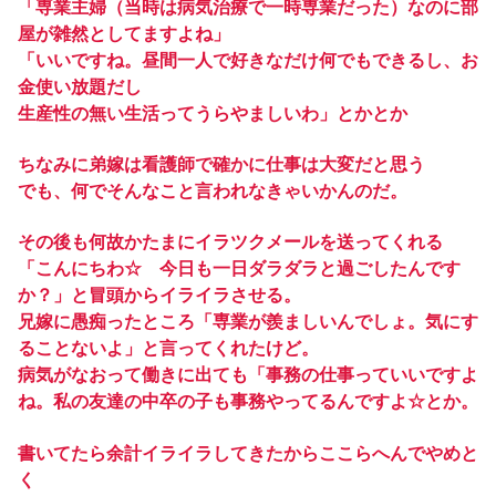
「専業主婦（当時は病気治療で一時専業だった）なのに部
屋が雑然としてますよね」
「いいですね。昼間一人で好きなだけ何でもできるし、お
金使い放題だし
生産性の無い生活ってうらやましいわ」とかとか
ちなみに弟嫁は看護師で確かに仕事は大変だと思う
でも、何でそんなこと言われなきゃいかんのだ。
その後も何故かたまにイラツクメールを送ってくれる
「こんにちわ☆ 今日も一日ダラダラと過ごしたんです
か？」と冒頭からイライラさせる。
兄嫁に愚痴ったところ「専業が羨ましいんでしょ。気にす
ることないよ」と言ってくれたけど。
病気がなおって働きに出ても「事務の仕事っていいですよ
ね。私の友達の中卒の子も事務やってるんですよ☆とか。
書いてたら余計イライラしてきたからここらへんでやめと
く