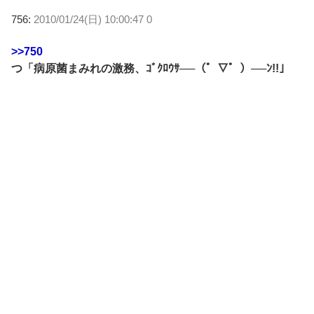
756:
2010/01/24(日) 10:00:47 0
>>750
つ「病原菌まみれの激務、ｺﾞｸﾛｳｻ──（゜▽゜）──ﾝ!!」