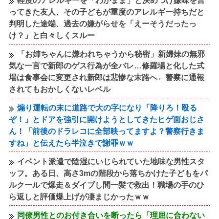
軽度のアレルギーを「わがまま」と決めつけ嫌味を言
ってきた友人、その子どもが重度のアレルギー持ちだと
判明した途端、過去の嫌がらせを「えーそうだったっ
け？」と白々しくスルー
「お姉ちゃんに嫌われちゃうから秘密」新婦妹の無邪
気な一言で新郎のゲス行為が全バレ…修羅場と化した式
場は食事会に変更され新郎は悲惨な末路へ←警察に通報
されてもおかしくないレベル
煽り運転の末に道路で大の字になり「降りろ！殴る
ぞ！」とドアを強引に開けようとしてきたヒゲ面おじさ
ん！「前後のドラレコに全部映ってますよ？警察行きま
すね」と伝えたら半泣きで謝罪ｗｗ
イベント派遣で陰湿にいじられていた地味な男性スタ
ッフ。ある日、高さ3mの階段から落ちかけた子どもをパ
ルクールで爆走＆ダイブし間一髪で救出！職場の手のひ
ら返しと評価爆上げが凄まじかったｗｗ
同僚男性とのお付き合いを断ったら「理屈に合わない