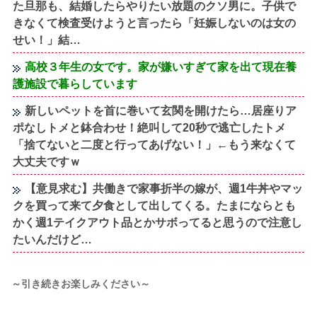
た旦那も、結婚したらやりたい放題のクソ男に。子供で
きなくて検査受けようと言ったら「妊娠しないのは女の
せい！」結…
高校３年生の女です。家が嫌いすぎて家を出て現在養
護施設で暮らしています
新しいペットを首に巻いて玄関を開けたら…居座りア
ポなしトメと鉢合わせ！絶叫して20秒で逃亡したトメ
「捨てないと二度と行ってあげない！」←もう来なくて
大丈夫ですｗ
【意見求む】共働きで家事折半の嫁が、週1牛丼やマッ
クを買って来て夕食として出してくる。たまにならとも
かく週1テイクアウト品とかサボってると思うので注意し
たいんだけど…
～引き続きお楽しみください～