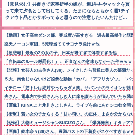
【意見求む】共働きで家事折半の嫁が、週1牛丼やマックを買
って来て夕食として出してくる。たまにならともかく週1テイ
クアウト品とかサボってると思うので注意したいんだけど…
【動画】女子高生ダンス部、完成度が高すぎる 過去最高傑作と話題
楽天ノーコン軍団、5死球当ててサヨナラ負けｗ他
【超悲報】最近のZの女の子、日本が暑すぎて薄着すぎる他
「自転車のルール厳罰化！」← 正直なんの意味もなかった件ｗｗｗ
【悲報】女芸人の吉住さん(36)、メイクしたら普通に美人の部類だ
５大、肉食じゃないけど凶暴な動物「カバ」「アフリカゾウ」「バッ
イチロー「筋トレは絶対やっちゃダメ笑。サバンナのライオンが筋
夫さん、電車内で妊婦さんらしき人に席を譲ろうか悩んでいたら隣の
【画像】KIINA.こと氷川きよしさん、ライブを前にあたシコ欲全開
【衝撃】若い女の子からする「甘い匂い」の正体、まさか分からないDTなんて
【悲報】大物ミュージシャンSUGIZOさん、『爆弾発言』キタァア
【画像】鈴木奈々(38)さん、豊満バストの下着姿がスケベすぎるｗ