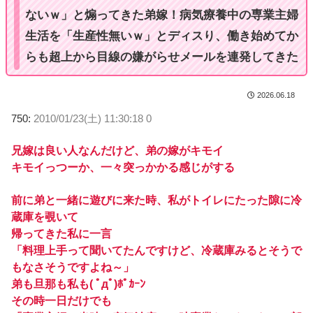
ないｗ」と煽ってきた弟嫁！病気療養中の専業主婦
生活を「生産性無いｗ」とディスり、働き始めてか
らも超上から目線の嫌がらせメールを連発してきた
2026.06.18
750:
2010/01/23(土) 11:30:18 0
兄嫁は良い人なんだけど、弟の嫁がキモイ
キモイっつーか、一々突っかかる感じがする
前に弟と一緒に遊びに来た時、私がトイレにたった隙に冷
蔵庫を覗いて
帰ってきた私に一言
「料理上手って聞いてたんですけど、冷蔵庫みるとそうで
もなさそうですよね～」
弟も旦那も私も( ﾟдﾟ)ﾎﾟｶｰﾝ
その時一日だけでも