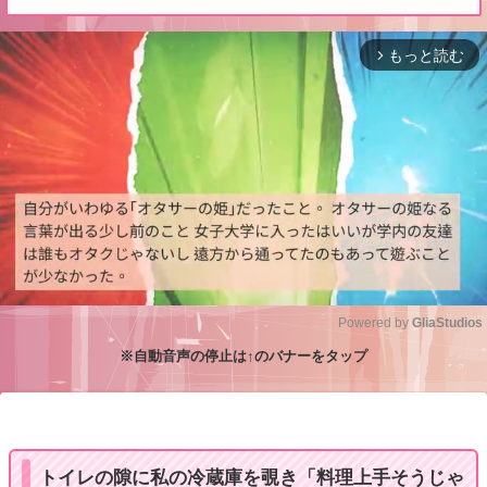
もっと読む
arrow_forward_ios
Powered by 
GliaStudios
※自動音声の停止は↑のバナーをタップ
M
u
t
e
トイレの隙に私の冷蔵庫を覗き「料理上手そうじゃ