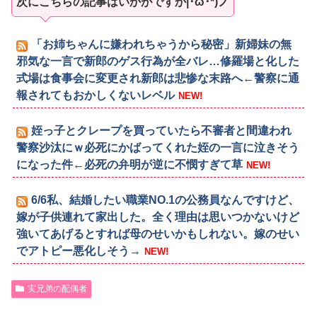
次にこちらの記事はいかがですか|･ω･*)ノ
「お姉ちゃんに嫌われちゃうから秘密」新婦妹の無
邪気な一言で新郎のゲス行為が全バレ…修羅場と化した
式場は食事会に変更され新郎は悲惨な末路へ←警察に通
報されてもおかしくないレベル
NEW!
姪っ子とクレープを買っていたら不審者と間違われ
警察沙汰にｗ必死にかばってくれた姪の一言に泣きそう
になった件←必死の弁明が逆に不憫すぎて草
NEW!
6/6私、結婚したい職業NO.1の公務員なんですけど、
嫁が子供連れて家出した。全く理由は思いつかないけど
強いてあげるとすれば母のせいかもしれない。嫁のせい
でアトピー悪化しそう→
NEW!
実兄弟の配偶者