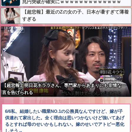
兆円突破が確実にｗｗｗｗｗｗｗｗｗｗｗｗｗ
【超悲報】最近のZの女の子、日本が暑すぎて薄着
すぎる
【超悲報】明日花キララさん、専門家からあまりにも非情な一
言を告げられる
6/6私、結婚したい職業NO.1の公務員なんですけど、嫁が子
供連れて家出した。全く理由は思いつかないけど強いてあげ
るとすれば母のせいかもしれない。嫁のせいでアトピー悪化
しそう→