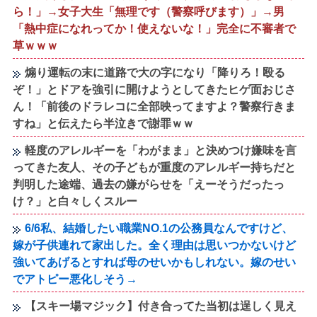
ら！」→女子大生「無理です（警察呼びます）」→男
「熱中症になれってか！使えないな！」完全に不審者で
草ｗｗｗ
煽り運転の末に道路で大の字になり「降りろ！殴る
ぞ！」とドアを強引に開けようとしてきたヒゲ面おじさ
ん！「前後のドラレコに全部映ってますよ？警察行きま
すね」と伝えたら半泣きで謝罪ｗｗ
軽度のアレルギーを「わがまま」と決めつけ嫌味を言
ってきた友人、その子どもが重度のアレルギー持ちだと
判明した途端、過去の嫌がらせを「えーそうだったっ
け？」と白々しくスルー
6/6私、結婚したい職業NO.1の公務員なんですけど、
嫁が子供連れて家出した。全く理由は思いつかないけど
強いてあげるとすれば母のせいかもしれない。嫁のせい
でアトピー悪化しそう→
【スキー場マジック】付き合ってた当初は逞しく見え