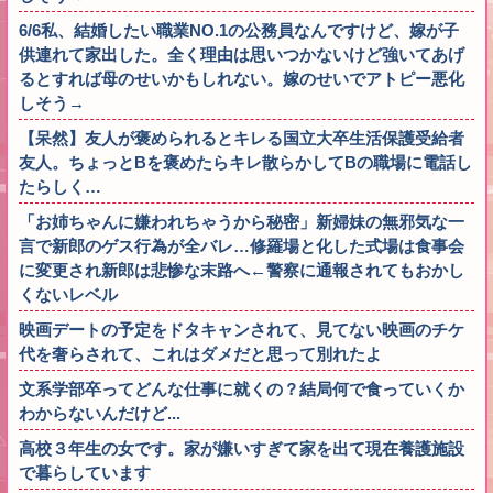
6/6私、結婚したい職業NO.1の公務員なんですけど、嫁が子
供連れて家出した。全く理由は思いつかないけど強いてあげ
るとすれば母のせいかもしれない。嫁のせいでアトピー悪化
しそう→
【呆然】友人が褒められるとキレる国立大卒生活保護受給者
友人。ちょっとBを褒めたらキレ散らかしてBの職場に電話し
たらしく…
「お姉ちゃんに嫌われちゃうから秘密」新婦妹の無邪気な一
言で新郎のゲス行為が全バレ…修羅場と化した式場は食事会
に変更され新郎は悲惨な末路へ←警察に通報されてもおかし
くないレベル
映画デートの予定をドタキャンされて、見てない映画のチケ
代を奢らされて、これはダメだと思って別れたよ
文系学部卒ってどんな仕事に就くの？結局何で食っていくか
わからないんだけど...
高校３年生の女です。家が嫌いすぎて家を出て現在養護施設
で暮らしています