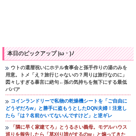
本日のピックアップ |ω・)ﾉ
ウトの還暦祝いにホテル食事会と孫手作りの湯のみを
用意。トメ「え？旅行じゃないの？周りは旅行なのに」
図々しすぎる暴言に絶句←孫の気持ちを無下にする最低
ババア
コインランドリーで私物の乾燥機シートを「ご自由に
どうぞだろw」と勝手に盗もうとしたDQN夫婦！注意し
たら「は？名前かいてないんですけど」と逆ギレ
「隣に早く家建てろ」とうるさい義母。モデルハウス
巡りを報告したら「草刈り誰がするのw」と煽ってきた