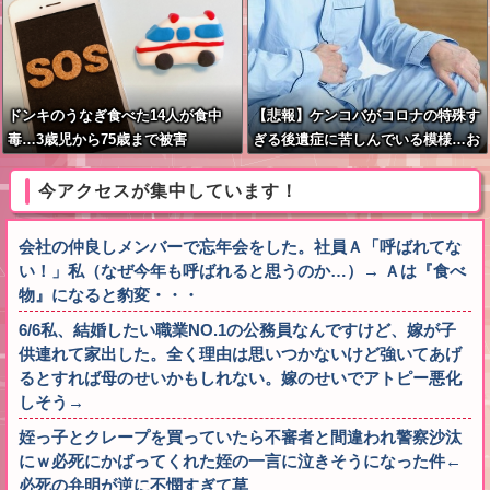
ドンキのうなぎ食べた14人が食中
【悲報】ケンコバがコロナの特殊す
毒…3歳児から75歳まで被害
ぎる後遺症に苦しんでいる模様…お
前らの周りにもこんな奴いる？
今アクセスが集中しています！
会社の仲良しメンバーで忘年会をした。社員Ａ「呼ばれてな
い！」私（なぜ今年も呼ばれると思うのか…）→ Ａは『食べ
物』になると豹変・・・
6/6私、結婚したい職業NO.1の公務員なんですけど、嫁が子
供連れて家出した。全く理由は思いつかないけど強いてあげ
るとすれば母のせいかもしれない。嫁のせいでアトピー悪化
しそう→
姪っ子とクレープを買っていたら不審者と間違われ警察沙汰
にｗ必死にかばってくれた姪の一言に泣きそうになった件←
必死の弁明が逆に不憫すぎて草