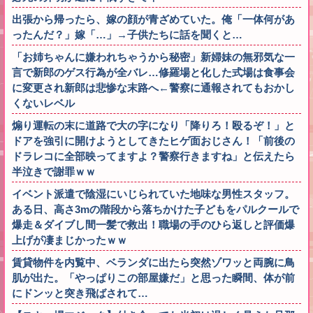
出張から帰ったら、嫁の顔が青ざめていた。俺「一体何があ
ったんだ？」嫁「…」→子供たちに話を聞くと…
「お姉ちゃんに嫌われちゃうから秘密」新婦妹の無邪気な一
言で新郎のゲス行為が全バレ…修羅場と化した式場は食事会
に変更され新郎は悲惨な末路へ←警察に通報されてもおかし
くないレベル
煽り運転の末に道路で大の字になり「降りろ！殴るぞ！」と
ドアを強引に開けようとしてきたヒゲ面おじさん！「前後の
ドラレコに全部映ってますよ？警察行きますね」と伝えたら
半泣きで謝罪ｗｗ
イベント派遣で陰湿にいじられていた地味な男性スタッフ。
ある日、高さ3mの階段から落ちかけた子どもをパルクールで
爆走＆ダイブし間一髪で救出！職場の手のひら返しと評価爆
上げが凄まじかったｗｗ
賃貸物件を内覧中、ベランダに出たら突然ゾワッと両腕に鳥
肌が出た。「やっぱりこの部屋嫌だ」と思った瞬間、体が前
にドンッと突き飛ばされて…