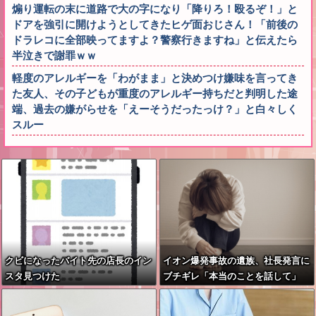
煽り運転の末に道路で大の字になり「降りろ！殴るぞ！」と
ドアを強引に開けようとしてきたヒゲ面おじさん！「前後の
ドラレコに全部映ってますよ？警察行きますね」と伝えたら
半泣きで謝罪ｗｗ
軽度のアレルギーを「わがまま」と決めつけ嫌味を言ってき
た友人、その子どもが重度のアレルギー持ちだと判明した途
端、過去の嫌がらせを「えーそうだったっけ？」と白々しく
スルー
クビになったバイト先の店長のイン
イオン爆発事故の遺族、社長発言に
スタ見つけた
ブチギレ「本当のことを話して」