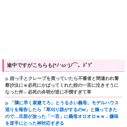
途中ですがこちらも(*ﾉ･ω･)ﾉ⌒。ﾄﾞｿﾞ
姪っ子とクレープを買っていたら不審者と間違われ警
察沙汰にｗ必死にかばってくれた姪の一言に泣きそうに
なった件←必死の弁明が逆に不憫すぎて草
「隣に早く家建てろ」とうるさい義母。モデルハウス
巡りを報告したら「草刈り誰がするのw」と煽ってきた
ので…旦那が放った「一言」に義母オロオロｗｗ←嫌味
を逆手にとった神対応すぎる