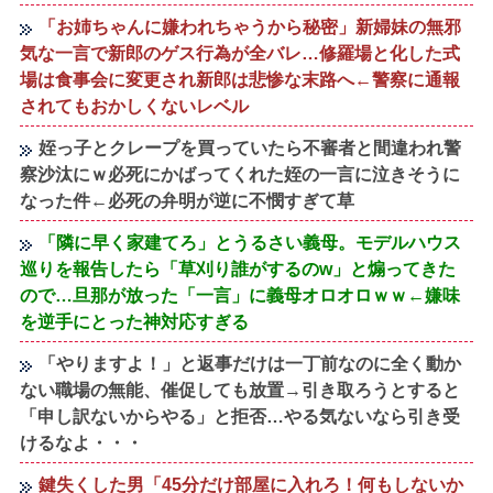
「お姉ちゃんに嫌われちゃうから秘密」新婦妹の無邪
気な一言で新郎のゲス行為が全バレ…修羅場と化した式
場は食事会に変更され新郎は悲惨な末路へ←警察に通報
されてもおかしくないレベル
姪っ子とクレープを買っていたら不審者と間違われ警
察沙汰にｗ必死にかばってくれた姪の一言に泣きそうに
なった件←必死の弁明が逆に不憫すぎて草
「隣に早く家建てろ」とうるさい義母。モデルハウス
巡りを報告したら「草刈り誰がするのw」と煽ってきた
ので…旦那が放った「一言」に義母オロオロｗｗ←嫌味
を逆手にとった神対応すぎる
「やりますよ！」と返事だけは一丁前なのに全く動か
ない職場の無能、催促しても放置→引き取ろうとすると
「申し訳ないからやる」と拒否…やる気ないなら引き受
けるなよ・・・
鍵失くした男「45分だけ部屋に入れろ！何もしないか