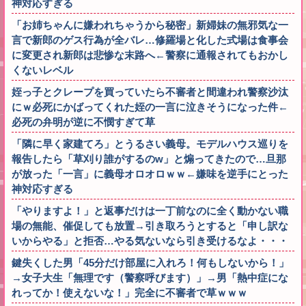
神対応すぎる
「お姉ちゃんに嫌われちゃうから秘密」新婦妹の無邪気な一
言で新郎のゲス行為が全バレ…修羅場と化した式場は食事会
に変更され新郎は悲惨な末路へ←警察に通報されてもおかし
くないレベル
姪っ子とクレープを買っていたら不審者と間違われ警察沙汰
にｗ必死にかばってくれた姪の一言に泣きそうになった件←
必死の弁明が逆に不憫すぎて草
「隣に早く家建てろ」とうるさい義母。モデルハウス巡りを
報告したら「草刈り誰がするのw」と煽ってきたので…旦那
が放った「一言」に義母オロオロｗｗ←嫌味を逆手にとった
神対応すぎる
「やりますよ！」と返事だけは一丁前なのに全く動かない職
場の無能、催促しても放置→引き取ろうとすると「申し訳な
いからやる」と拒否…やる気ないなら引き受けるなよ・・・
鍵失くした男「45分だけ部屋に入れろ！何もしないから！」
→女子大生「無理です（警察呼びます）」→男「熱中症にな
れってか！使えないな！」完全に不審者で草ｗｗｗ