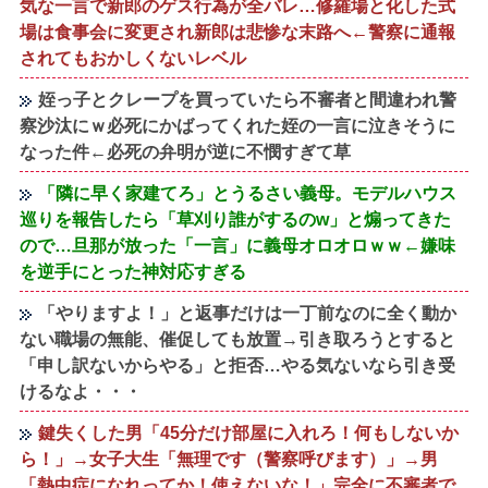
気な一言で新郎のゲス行為が全バレ…修羅場と化した式
場は食事会に変更され新郎は悲惨な末路へ←警察に通報
されてもおかしくないレベル
姪っ子とクレープを買っていたら不審者と間違われ警
察沙汰にｗ必死にかばってくれた姪の一言に泣きそうに
なった件←必死の弁明が逆に不憫すぎて草
「隣に早く家建てろ」とうるさい義母。モデルハウス
巡りを報告したら「草刈り誰がするのw」と煽ってきた
ので…旦那が放った「一言」に義母オロオロｗｗ←嫌味
を逆手にとった神対応すぎる
「やりますよ！」と返事だけは一丁前なのに全く動か
ない職場の無能、催促しても放置→引き取ろうとすると
「申し訳ないからやる」と拒否…やる気ないなら引き受
けるなよ・・・
鍵失くした男「45分だけ部屋に入れろ！何もしないか
ら！」→女子大生「無理です（警察呼びます）」→男
「熱中症になれってか！使えないな！」完全に不審者で