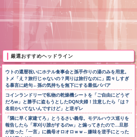
厳選おすすめヘッドライン
ウトの還暦祝いにホテル食事会と孫手作りの湯のみを用意。
トメ「え？旅行じゃないの？周りは旅行なのに」図々しすぎ
る暴言に絶句←孫の気持ちを無下にする最低ババア
コインランドリーで私物の乾燥機シートを「ご自由にどうぞ
だろw」と勝手に盗もうとしたDQN夫婦！注意したら「は？
名前かいてないんですけど」と逆ギレ
「隣に早く家建てろ」とうるさい義母。モデルハウス巡りを
報告したら「草刈り誰がするのw」と煽ってきたので…旦那
が放った「一言」に義母オロオロｗｗ←嫌味を逆手にとった