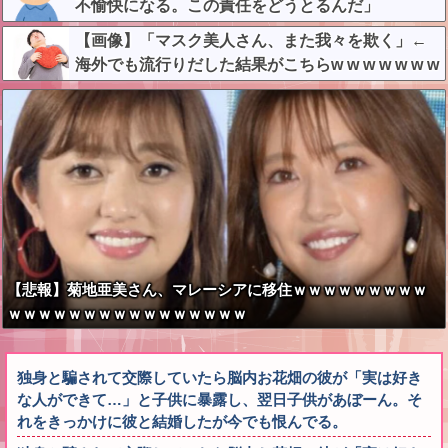
不愉快になる。この責任をどうとるんだ」
【画像】「マスク美人さん、また我々を欺く」←
海外でも流行りだした結果がこちらw w w w w w w
【悲報】菊地亜美さん、マレーシアに移住ｗｗｗｗｗｗｗｗｗ
ｗｗｗｗｗｗｗｗｗｗｗｗｗｗｗｗ
独身と騙されて交際していたら脳内お花畑の彼が「実は好き
な人ができて…」と子供に暴露し、翌日子供があぼーん。そ
れをきっかけに彼と結婚したが今でも恨んでる。