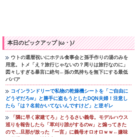
本日のピックアップ |ω・)ﾉ
ウトの還暦祝いにホテル食事会と孫手作りの湯のみを
用意。トメ「え？旅行じゃないの？周りは旅行なのに」
図々しすぎる暴言に絶句←孫の気持ちを無下にする最低
ババア
コインランドリーで私物の乾燥機シートを「ご自由に
どうぞだろw」と勝手に盗もうとしたDQN夫婦！注意し
たら「は？名前かいてないんですけど」と逆ギレ
「隣に早く家建てろ」とうるさい義母。モデルハウス
巡りを報告したら「草刈り誰がするのw」と煽ってきた
ので…旦那が放った「一言」に義母オロオロｗｗ←嫌味