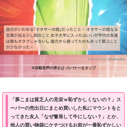
Powered by 
GliaStudios
※自動音声の停止は↑のバナーをタップ
M
u
t
e
「豚こまは貧乏人の見栄ｗ恥ずかしくないの？」ス
ーパーの売出日にまとめ買いした私にマウントをと
ってきた友人「なぜ奮発して牛にしない？」とか、
他人の買い物袋にケチつけるお前が一番恥ずかしい