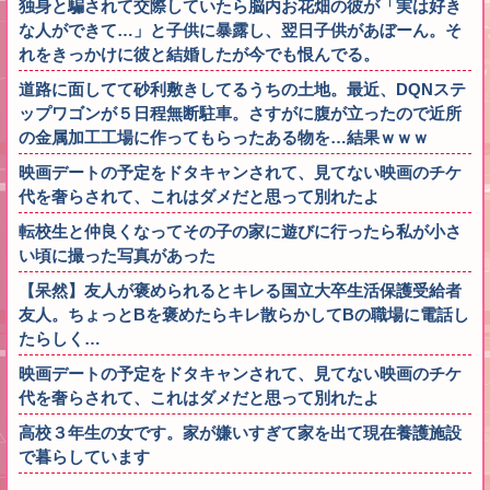
独身と騙されて交際していたら脳内お花畑の彼が「実は好き
な人ができて…」と子供に暴露し、翌日子供があぼーん。そ
れをきっかけに彼と結婚したが今でも恨んでる。
道路に面してて砂利敷きしてるうちの土地。最近、DQNステ
ップワゴンが５日程無断駐車。さすがに腹が立ったので近所
の金属加工工場に作ってもらったある物を…結果ｗｗｗ
映画デートの予定をドタキャンされて、見てない映画のチケ
代を奢らされて、これはダメだと思って別れたよ
転校生と仲良くなってその子の家に遊びに行ったら私が小さ
い頃に撮った写真があった
【呆然】友人が褒められるとキレる国立大卒生活保護受給者
友人。ちょっとBを褒めたらキレ散らかしてBの職場に電話し
たらしく…
映画デートの予定をドタキャンされて、見てない映画のチケ
代を奢らされて、これはダメだと思って別れたよ
高校３年生の女です。家が嫌いすぎて家を出て現在養護施設
で暮らしています