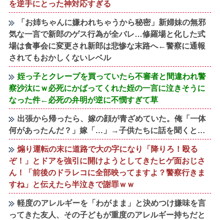
を逆手にとった神対応すぎる
「お姉ちゃんに嫌われちゃうから秘密」新婦妹の無邪
気な一言で新郎のゲス行為が全バレ…修羅場と化した式
場は食事会に変更され新郎は悲惨な末路へ←警察に通報
されてもおかしくないレベル
姪っ子とクレープを買っていたら不審者と間違われ警
察沙汰にｗ必死にかばってくれた姪の一言に泣きそうに
なった件←必死の弁明が逆に不憫すぎて草
出張から帰ったら、嫁の顔が青ざめていた。俺「一体
何があったんだ？」嫁「…」→子供たちに話を聞くと…
煽り運転の末に道路で大の字になり「降りろ！殴る
ぞ！」とドアを強引に開けようとしてきたヒゲ面おじさ
ん！「前後のドラレコに全部映ってますよ？警察行きま
すね」と伝えたら半泣きで謝罪ｗｗ
軽度のアレルギーを「わがまま」と決めつけ嫌味を言
ってきた友人、その子どもが重度のアレルギー持ちだと