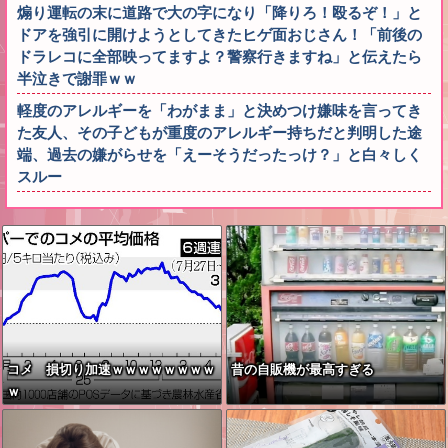
煽り運転の末に道路で大の字になり「降りろ！殴るぞ！」と
ドアを強引に開けようとしてきたヒゲ面おじさん！「前後の
ドラレコに全部映ってますよ？警察行きますね」と伝えたら
半泣きで謝罪ｗｗ
軽度のアレルギーを「わがまま」と決めつけ嫌味を言ってき
た友人、その子どもが重度のアレルギー持ちだと判明した途
端、過去の嫌がらせを「えーそうだったっけ？」と白々しく
スルー
コメ 損切り加速ｗｗｗｗｗｗｗｗ
昔の自販機が最高すぎる
ｗ