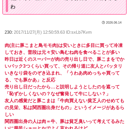
わ
2026.06.14
230:
2017/11/27(月) 12:50:59.63 ID:sxLb7Kvm
肉(主に豚こまと鳥モモ肉)は安いときに多目に買って冷凍
しておき、普段は元々安い鳥むね肉を食べることが多い
昨日は近くのスーパーが肉の売り出し日で、豚こまをでか
いパック3つくらい買って、その帰り道に友人とバッタリ
いきなり袋をのぞき込まれ、「うわあ肉めっちゃ買って
る、でも豚かあ」と反応
売り出し日だったから…と説明しようとしたのを遮って
「恥ずかしくないの？なぜ奮発して牛にしない？」
友人の感覚だと豚こまは「牛肉買えない貧乏人のせめても
の見栄、私は関西圏出身だもの」というイメージがあるら
しい
関西圏出身の人は肉＝牛、豚は貧乏臭いって考えてるみた
いに県民ショーとかでよく言われるけど、