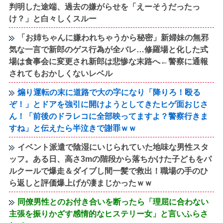
判明した途端、過去の嫌がらせを「えーそうだったっ
け？」と白々しくスルー
「お姉ちゃんに嫌われちゃうから秘密」新婦妹の無邪
気な一言で新郎のゲス行為が全バレ…修羅場と化した式
場は食事会に変更され新郎は悲惨な末路へ←警察に通報
されてもおかしくないレベル
煽り運転の末に道路で大の字になり「降りろ！殴る
ぞ！」とドアを強引に開けようとしてきたヒゲ面おじさ
ん！「前後のドラレコに全部映ってますよ？警察行きま
すね」と伝えたら半泣きで謝罪ｗｗ
イベント派遣で陰湿にいじられていた地味な男性スタ
ッフ。ある日、高さ3mの階段から落ちかけた子どもをパ
ルクールで爆走＆ダイブし間一髪で救出！職場の手のひ
ら返しと評価爆上げが凄まじかったｗｗ
同僚男性とのお付き合いを断ったら「理屈に合わない
主張を振りかざす感情的なヒステリー女」と言いふらさ