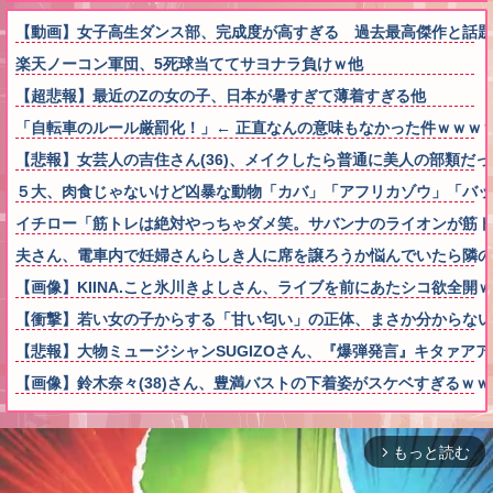
【動画】女子高生ダンス部、完成度が高すぎる 過去最高傑作と話題
楽天ノーコン軍団、5死球当ててサヨナラ負けｗ他
【超悲報】最近のZの女の子、日本が暑すぎて薄着すぎる他
「自転車のルール厳罰化！」← 正直なんの意味もなかった件ｗｗｗ
【悲報】女芸人の吉住さん(36)、メイクしたら普通に美人の部類だ
５大、肉食じゃないけど凶暴な動物「カバ」「アフリカゾウ」「バッ
イチロー「筋トレは絶対やっちゃダメ笑。サバンナのライオンが筋
夫さん、電車内で妊婦さんらしき人に席を譲ろうか悩んでいたら隣の
【画像】KIINA.こと氷川きよしさん、ライブを前にあたシコ欲全開
【衝撃】若い女の子からする「甘い匂い」の正体、まさか分からないDTなんて
【悲報】大物ミュージシャンSUGIZOさん、『爆弾発言』キタァア
【画像】鈴木奈々(38)さん、豊満バストの下着姿がスケベすぎるｗ
もっと読む
arrow_forward_ios