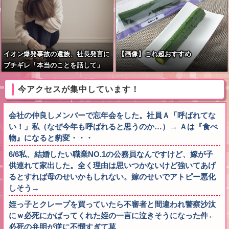
イオン爆発事故の遺族、社長発言に
【画像】これ超おすすめ
ブチギレ「本当のことを話して」
今アクセスが集中しています！
会社の仲良しメンバーで忘年会をした。社員Ａ「呼ばれてな
い！」私（なぜ今年も呼ばれると思うのか…）→ Ａは『食べ
物』になると豹変・・・
6/6私、結婚したい職業NO.1の公務員なんですけど、嫁が子
供連れて家出した。全く理由は思いつかないけど強いてあげ
るとすれば母のせいかもしれない。嫁のせいでアトピー悪化
しそう→
姪っ子とクレープを買っていたら不審者と間違われ警察沙汰
にｗ必死にかばってくれた姪の一言に泣きそうになった件←
必死の弁明が逆に不憫すぎて草