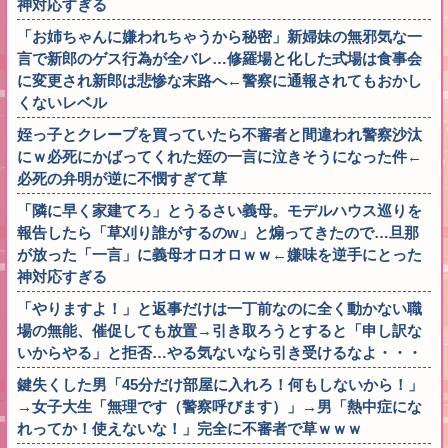
神対応すぎる
「お姉ちゃんに嫌われちゃうから秘密」新婦妹の無邪気な一
言で新郎のゲス行為が全バレ…修羅場と化した式場は食事会
に変更され新郎は悲惨な末路へ←警察に通報されてもおかし
くないレベル
姪っ子とクレープを買っていたら不審者と間違われ警察沙汰
にｗ必死にかばってくれた姪の一言に泣きそうになった件←
必死の弁明が逆に不憫すぎて草
「隣に早く家建てろ」とうるさい義母。モデルハウス巡りを
報告したら「草刈り誰がするのw」と煽ってきたので…旦那
が放った「一言」に義母オロオロｗｗ←嫌味を逆手にとった
神対応すぎる
「やりますよ！」と返事だけは一丁前なのに全く動かない職
場の無能、催促しても放置→引き取ろうとすると「申し訳な
いからやる」と拒否…やる気ないなら引き受けるなよ・・・
鍵失くした男「45分だけ部屋に入れろ！何もしないから！」
→女子大生「無理です（警察呼びます）」→男「熱中症にな
れってか！使えないな！」完全に不審者で草ｗｗｗ