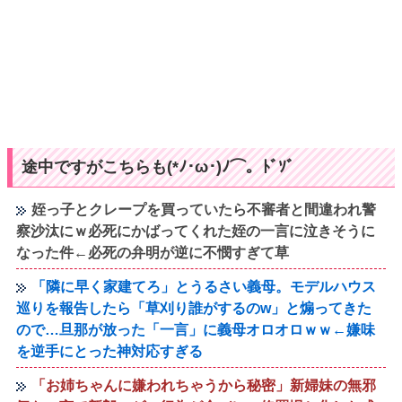
途中ですがこちらも(*ﾉ･ω･)ﾉ⌒。ﾄﾞｿﾞ
姪っ子とクレープを買っていたら不審者と間違われ警
察沙汰にｗ必死にかばってくれた姪の一言に泣きそうに
なった件←必死の弁明が逆に不憫すぎて草
「隣に早く家建てろ」とうるさい義母。モデルハウス
巡りを報告したら「草刈り誰がするのw」と煽ってきた
ので…旦那が放った「一言」に義母オロオロｗｗ←嫌味
を逆手にとった神対応すぎる
「お姉ちゃんに嫌われちゃうから秘密」新婦妹の無邪