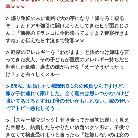
草ｗｗｗ
煽り運転の末に道路で大の字になり「降りろ！殴る
ぞ！」とドアを強引に開けようとしてきたヒゲ面おじさ
ん！「前後のドラレコに全部映ってますよ？警察行きま
すね」と伝えたら半泣きで謝罪ｗｗ
軽度のアレルギーを「わがまま」と決めつけ嫌味を言
ってきた友人、その子どもが重度のアレルギー持ちだと
判明した途端、過去の嫌がらせを「えーそうだったっ
け？」と白々しくスルー
6/6私、結婚したい職業NO.1の公務員なんですけど、
嫁が子供連れて家出した。全く理由は思いつかないけど
強いてあげるとすれば母のせいかもしれない。嫁のせい
でアトピー悪化しそう→
【スキー場マジック】付き合ってた当初は逞しく見え
た旦那も、結婚したらやりたい放題のクソ男に。子供で
きなくて検査受けようと言ったら「妊娠しないのは女の