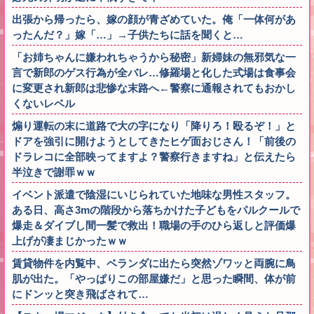
出張から帰ったら、嫁の顔が青ざめていた。俺「一体何があ
ったんだ？」嫁「…」→子供たちに話を聞くと…
「お姉ちゃんに嫌われちゃうから秘密」新婦妹の無邪気な一
言で新郎のゲス行為が全バレ…修羅場と化した式場は食事会
に変更され新郎は悲惨な末路へ←警察に通報されてもおかし
くないレベル
煽り運転の末に道路で大の字になり「降りろ！殴るぞ！」と
ドアを強引に開けようとしてきたヒゲ面おじさん！「前後の
ドラレコに全部映ってますよ？警察行きますね」と伝えたら
半泣きで謝罪ｗｗ
イベント派遣で陰湿にいじられていた地味な男性スタッフ。
ある日、高さ3mの階段から落ちかけた子どもをパルクールで
爆走＆ダイブし間一髪で救出！職場の手のひら返しと評価爆
上げが凄まじかったｗｗ
賃貸物件を内覧中、ベランダに出たら突然ゾワッと両腕に鳥
肌が出た。「やっぱりこの部屋嫌だ」と思った瞬間、体が前
にドンッと突き飛ばされて…