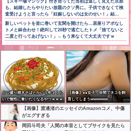
【スキー場マジック】付き合ってた当初は逞しく見えた旦那
も、結婚したらやりたい放題のクソ男に。子供できなくて検
査受けようと言ったら「妊娠しないのは女のせい！」結…
新しいペットを首に巻いて玄関を開けたら…居座りアポなし
トメと鉢合わせ！絶叫して20秒で逃亡したトメ「捨てないと
二度と行ってあげない！」←もう来なくて大丈夫ですｗ
ごつ盛り焼きそばとかいう年１くら
【画像】●●女子、谷間でネコを飼
いで無性に食いたくなるやつｗｗｗ
育してしまうwwwwww
ｗｗｗｗｗ
【画像】渡邊渚のエッセイのAmazonコメ、中傷
がエグすぎる
岡田斗司夫「人間の本音としてブサイクを見たら