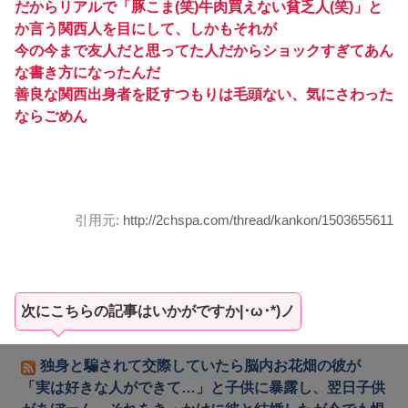
だからリアルで「豚こま(笑)牛肉買えない貧乏人(笑)」と
か言う関西人を目にして、しかもそれが
今の今まで友人だと思ってた人だからショックすぎてあん
な書き方になったんだ
善良な関西出身者を貶すつもりは毛頭ない、気にさわった
ならごめん
引用元:
http://2chspa.com/thread/kankon/1503655611
次にこちらの記事はいかがですか|･ω･*)ノ
独身と騙されて交際していたら脳内お花畑の彼が
「実は好きな人ができて…」と子供に暴露し、翌日子供