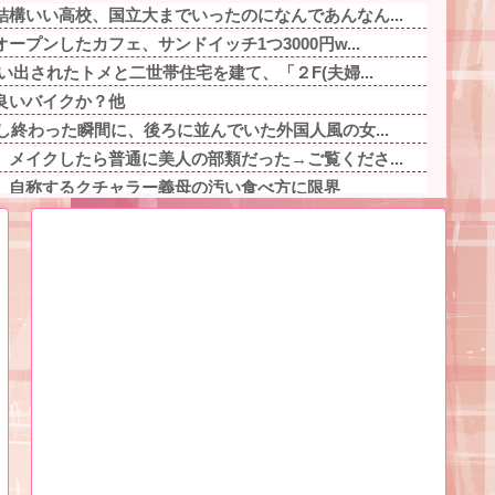
構いい高校、国立大までいったのになんであんなん...
プンしたカフェ、サンドイッチ1つ3000円w...
い出されたトメと二世帯住宅を建て、「２F(夫婦...
良いバイクか？他
し終わった瞬間に、後ろに並んでいた外国人風の女...
メイクしたら普通に美人の部類だった→ご覧くださ...
」自称するクチャラー義母の汚い食べ方に限界
程をタイムラプスで動画にしました！」→とんでも...
言ってもきれいに書いてくれない」って、それ自体...
ぎるプロポーズ花火が打ち上がる㊗?他
キャラ、74%が一致してしまう