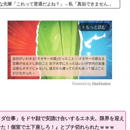
な先輩「これって普通だよね？」→私「真似できません...
もっと読む
arrow_forward_ios
Powered by 
GliaStudios
M
u
t
タダ仕事」をドヤ顔で安請け合いするエネ夫。限界を迎え
e
せた！個室で土下座しろ！』とブチ切れられたｗｗｗ