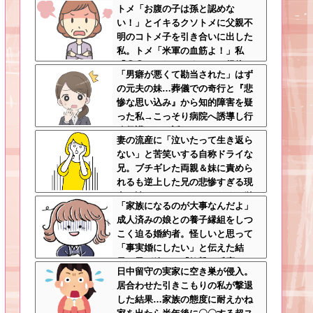
トメ「お腹の子は孫と認めな
がっていた恩が最高形で返ってき
い！」とイキるクソトメに父親不
た
明のコトメ子を引き合いに出した
私。トメ「米軍の血筋よ！」私
「〇〇じゃないですか」←得体の
「男癖が悪くて勘当された」はず
知れない～はお前（コトメ）のと
の元夫の妹…葬儀での奇行と『悲
ころだろｗ
惨な思い込み』から知的障害を疑
った私→こっそり病院へ誘導し行
政保護させた話
妻の流産に「泣いたって生き返ら
ない」と苦笑いする自称ドライな
兄。ブチギレた両親＆妹に責めら
れるも逆上した兄の悲惨すぎる現
在←淡々としてるんじゃなくて単
「家族になるのが大事なんだよ」
なる冷血漢
成人済みの娘との養子縁組をしつ
こく迫る婚約者。怪しいと思って
「事実婚にしたい」と伝えた結
果、男が放った『衝撃の反応』←
日中留守の実家に空き巣が侵入。
金目当てだと自白したようなもん
居合わせた引きこもりの私が撃退
ｗｗｗ
した結果…家族の態度に耐えかね