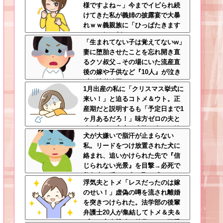
様ですよね～」今までイビられ続
けてきた私が義姉の披露宴で大暴
れｗｗ義親族に「ひっぱたきます
よ」と釘を刺したったｗｗｗ
「生まれてない子は覚えてないw」
妻に堕胎させたことを忘れ開き直
るクソ叔父→その場にいた流産直
後の嫁や子供など『10人』が泣き
叫ぶ地獄絵図へ
1月出産の私に「クリスマス挙式に
来い！」と迫るコトメ＆ウト。正
産期だと説明するも「予定日まで1
ヶ月あるだろ！」味方ゼロの夫と
冷え切った家庭の末路←命より妹
犬が大嫌いで脂汗が止まらない
を優先する夫とは離婚一択
私。リードをつけ放置された犬に
絡まれ、追いかけられた先で『信
じられない光景』を目撃→必死で
救急車を呼ぶも犬と取り残され
浮気夫とトメ「レスだったのは嫁
て・・・
のせい！」虚偽の噂を流され離婚
を突きつけられた。法学部の後輩
弁護士20人が集結してトメ＆夫＆
プリを完全撃破←後輩たちを可愛