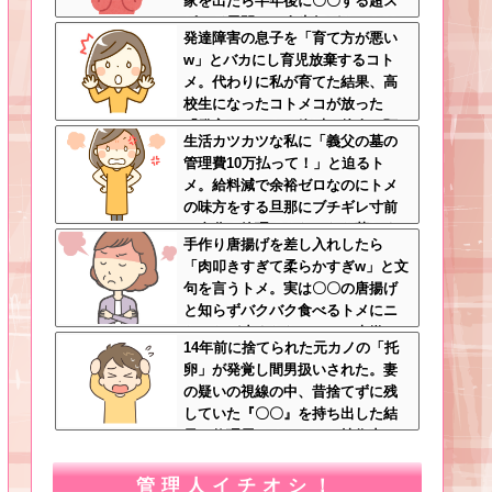
家を出たら半年後に〇〇する超ス
ピード展開へ←人生何がきっかけ
発達障害の息子を「育て方が悪い
で好転するか分からない
w」とバカにし育児放棄するコト
メ。代わりに私が育てた結果、高
校生になったコトメコが放った
「発言」にコトメ絶叫←他人に預
生活カツカツな私に「義父の墓の
けっぱなしで親面するな
管理費10万払って！」と迫るト
メ。給料減で余裕ゼロなのにトメ
の味方をする旦那にブチギレ寸前
←自分で管理できないなら墓じま
手作り唐揚げを差し入れしたら
いしてくれ
「肉叩きすぎて柔らかすぎw」と文
句を言うトメ。実は〇〇の唐揚げ
と知らずバクバク食べるトメにニ
ヤニヤが止まらないｗｗ←大嫌い
14年前に捨てられた元カノの「托
な食材おいしく食べててワロタ
卵」が発覚し間男扱いされた。妻
の疑いの視線の中、昔捨てずに残
していた『〇〇』を持ち出した結
果←修理屋のオッサンの技術力と
ノリが神すぎる
管理人イチオシ！