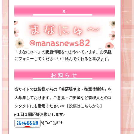
X
「まなにゅ～」の更新情報をつぶやいています。お気軽
にフォローしてくださ～い！絡んでくれると喜びます。
お知らせ
当サイトでは皆様からの「修羅場ネタ・衝撃体験談」を
大募集しております。ご意見・ご要望など管理人とのコ
ンタクトにも活用ください⇒
【
投稿はこちらから
】
▸１日１回応援お願いします♪
٩( ''ω'' )وﾎﾟﾁ