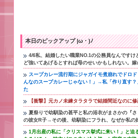
本日のピックアップ |ω・)ﾉ
4/6私、結婚したい職業NO.1の公務員なんで
ど強いてあげるとすれば母のせいかもしれない。嫁
スープカレー流行期にジャガイモ煮崩れでドロド
んなのスープカレーじゃない！」→私「作り直す？
た
【衝撃】元カノ未練タラタラで結婚間近なのに修羅
夏祭りで幼馴染の甚平と私の浴衣がまさかの『さ
の彼女R子→その後、幼馴染にフラれ、なぜか私の
1月出産の私に「クリスマス挙式に来い！」と迫