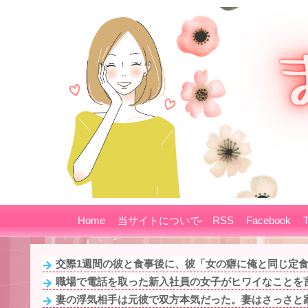
Home
当サイトについて
RSS
Facebook
T
交際1週間の彼と食事後に、彼「女の癖に俺と同じ定食を
職場で電話を取った新入社員の女子がヒワイなことを言
妻の浮気相手は元彼で双方本気だった。妻はさっさと家