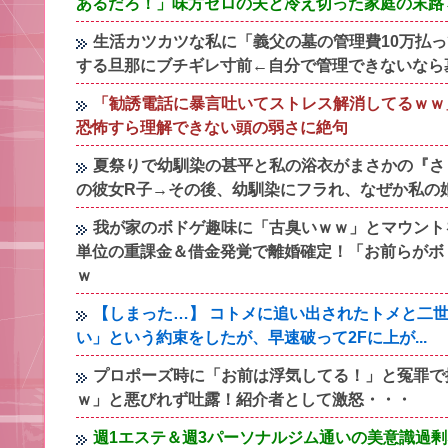
あるだろ！」味方ゼロの夫と冷え切った家庭の末路
生活カツカツな私に「義父の墓の管理費10万払
する旦那にブチギレ寸前←自分で管理できないなら
「勧誘電話に暴言吐いてストレス解消してるｗｗ
恐怖すら理解できない頭の弱さに絶句
夏祭りで幼馴染の甚平と私の浴衣がまさかの『さ
の彼女R子→その後、幼馴染にフラれ、なぜか私の
我が家のボドゲ趣味に「古臭いｗｗ」とマウント
単位の重課金＆借金発覚で離婚確定！「お前らがボ
ｗ
【しまった…】 コトメに追い出されたトメと二世
い」という約束をしたが、早速破って2Fに上が...
プロポーズ時に「お前は浮気してる！」と冤罪で
ｗ」と悪びれず吐露！紹介者として激怒・・・
週1エステ＆週3パーソナルジム通いの美意識過