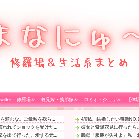
witter
修羅場≫
義兄嫁・義弟嫁≫
ロミオ・ジュリ≫
【体
頼むな。ご飯粒を残ら...
4/6私、結婚したい職業NO
われてショックを受けた...
彼女と紫陽花見に行ったらス
を出て行った。愛する元...
義母「服装が失礼よ」私「お