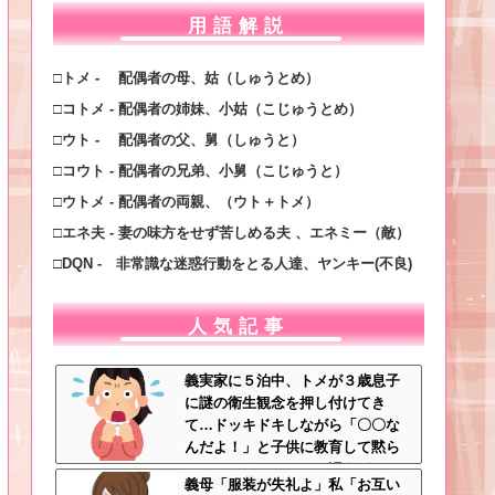
用語解説
□トメ - 配偶者の母、姑（しゅうとめ）
□コトメ - 配偶者の姉妹、小姑（こじゅうとめ）
□ウト - 配偶者の父、舅（しゅうと）
□コウト - 配偶者の兄弟、小舅（こじゅうと）
□ウトメ - 配偶者の両親、（ウト＋トメ）
□エネ夫 - 妻の味方をせず苦しめる夫 、エネミー（敵）
□DQN - 非常識な迷惑行動をとる人達、ヤンキー(不良)
人気記事
義実家に５泊中、トメが３歳息子
に謎の衛生観念を押し付けてき
て…ドッキドキしながら「〇〇な
んだよ！」と子供に教育して黙ら
せた←いくらなんでも汚すぎるだ
義母「服装が失礼よ」私「お互い
ろ