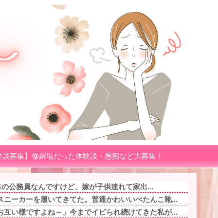
験談募集】修羅場だった体験談・愚痴など大募集！
.1の公務員なんですけど、嫁が子供連れて家出...
ニーカーを履いてきてた。普通かわいいぺたんこ靴...
互い様ですよね～」今までイビられ続けてきた私が...