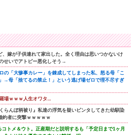
すけど、嫁が子供連れて家出した。全く理由は思いつかないけ
のせいでアトピー悪化しそう→
ロの「大惨事カレー」を錬成してしまった私、怒る母「こ
」→母「捨てるの禁止！」という逃げ場ゼロで理不尽すぎ
場ｗｗｗ人生オワタ...
くらんぼ柄被り』私達の浮気を疑いビンタしてきた幼馴染
婚約者に突撃ｗｗｗｗｗ
るコトメ＆ウト。正産期だと説明するも「予定日まで1ヶ月