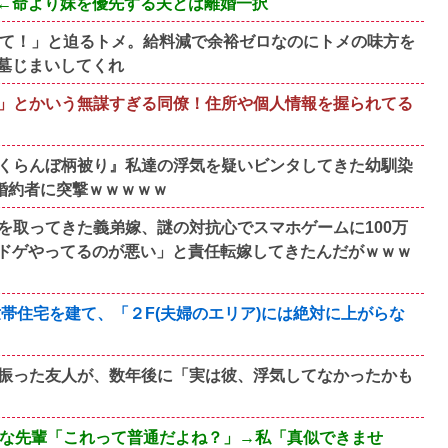
←命より妹を優先する夫とは離婚一択
って！」と迫るトメ。給料減で余裕ゼロなのにトメの味方を
墓じまいしてくれ
」とかいう無謀すぎる同僚！住所や個人情報を握られてる
くらんぼ柄被り』私達の浮気を疑いビンタしてきた幼馴染
婚約者に突撃ｗｗｗｗｗ
を取ってきた義弟嫁、謎の対抗心でスマホゲームに100万
ドゲやってるのが悪い」と責任転嫁してきたんだがｗｗｗ
帯住宅を建て、「２F(夫婦のエリア)には絶対に上がらな
振った友人が、数年後に「実は彼、浮気してなかったかも
剰な先輩「これって普通だよね？」→私「真似できませ