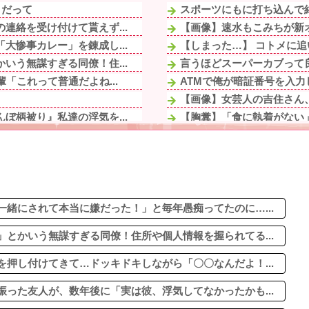
」だって
スポーツにもに打ち込んで結
連絡を受け付けて貰えず...
【画像】速水もこみちが新オー
大惨事カレー」を錬成し...
【しまった…】 コトメに追
いう無謀すぎる同僚！住...
言うほどスーパーカブって
「これって普通だよね...
ATMで俺が暗証番号を入力
【画像】女芸人の吉住さん、
ぼ柄被り』私達の浮気を...
【胸糞】「食に執着がない
いいのかもしれないけど...
絵師「このイラストを描く過
「これって普通だよね...
「『きれいに書きなさい』と
るよね。犯罪者にはもっ...
【画像】AIレベルの綺麗す
ハーフに見えない！」両...
【悲報】ヤニねこで抜ける
てしまった模様
緒にされて本当に嫌だった！」と毎年愚痴ってたのに…...
とかいう無謀すぎる同僚！住所や個人情報を握られてる...
押し付けてきて…ドッキドキしながら「〇〇なんだよ！...
った友人が、数年後に「実は彼、浮気してなかったかも...