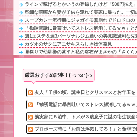
ラインで稼げるとかいうの登録したけど「500円払え
些細な喧嘩から妻が子供を連れて実家に帰った。一切の
スープカレー流行期にジャガイモ煮崩れでドロドロの「
「勧誘電話に暴言吐いてストレス解消してるｗｗ」とか
週1エステ＆週3パーソナルジム通いの美意識過剰な先輩
カツオのサクにアニサキスらしき物体発見
夏祭りで幼馴染の甚平と私の浴衣がまさかの『さくらん
高校生の息子が計画的に家出した。巣立ったってことで
週1エステ＆週3パーソナルジム通いの美意識過剰な先輩
厳選おすすめ記事！(´っ･ω･)っ
女性用のトイレに入る男性を犯罪扱いするなって無理あ
【最悪】イギリス人と結婚した兄「産まれてきた子供が
【悲報】ワイ引っ越しでヤバいものも一緒に連れてき
友人「子供の頃、誕生日とクリスマスとお年玉を一
「勧誘電話に暴言吐いてストレス解消してるｗｗ」
義実家に５泊中、トメが３歳息子に謎の衛生観念を
プロポーズ時に「お前は浮気してる！」と冤罪で振