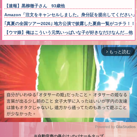
【速報】黒柳徹子さん 93歳他
Amazon「注文をキャンセルしました。身分証を提出してください
｢真夏の全国ツアー2026｣ 地方公演で披露した夏曲一覧がコチラ！！
【ウマ娘】俺はこういう元気いっぱいな子が好きなだけなんだ…他
もっと読む
arrow_forward_ios
Powered by 
GliaStudios
※自動音声の停止は↑のバナーをタップ