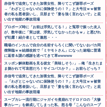
赤信号で追突してきた加害女性、降りてこず謝罪ポーズ
→「わざとじゃないのに保険使うの！？」と大号泣ｗｗ被害
者の私を悪者扱いし、旦那まで「妻を強く言わないで」と庇
い出す地獄の事故現場
プロポーズ時に「お前は浮気してる！」と冤罪で振った友人
が、数年後に「実は彼、浮気してなかったかもｗ」と悪びれ
ず吐露！紹介者として激怒・・・
職場のインカムで自分の名前すらろくに聞いてないおバカ同
僚降臨ｗｗ結婚改姓で「ミヤモトさん」になった途端に普通
に返答＆謎の感謝を述べてきて草wwwww
スッポン解体動画を見る彼女「美味しそう♪」→俺「生きたま
ま捌かれて可哀想だろ！サイコパスか？」←お前らどっち？
赤信号で追突してきた加害女性、降りてこず謝罪ポーズ
→「わざとじゃないのに保険使うの！？」と大号泣ｗｗ被害
者の私を悪者扱いし、旦那まで「妻を強く言わないで」と庇
い出す地獄の事故現場
スープカレー流行期にジャガイモ煮崩れでドロドロの「大惨
事カレー」を錬成してしまった私、怒る母「こんなのスープ