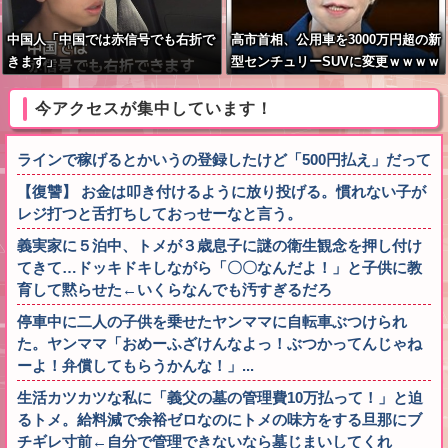
中国人「中国では赤信号でも右折で
高市首相、公用車を3000万円超の新
きます」
型センチュリーSUVに変更ｗｗｗｗ
ｗｗｗ
今アクセスが集中しています！
ラインで稼げるとかいうの登録したけど「500円払え」だって
【復讐】 お金は叩き付けるように放り投げる。慣れない子が
レジ打つと舌打ちしておっせーなと言う。
義実家に５泊中、トメが３歳息子に謎の衛生観念を押し付け
てきて…ドッキドキしながら「〇〇なんだよ！」と子供に教
育して黙らせた←いくらなんでも汚すぎるだろ
停車中に二人の子供を乗せたヤンママに自転車ぶつけられ
た。ヤンママ「おめーふざけんなよっ！ぶつかってんじゃね
ーよ！弁償してもらうかんな！」...
生活カツカツな私に「義父の墓の管理費10万払って！」と迫
るトメ。給料減で余裕ゼロなのにトメの味方をする旦那にブ
チギレ寸前←自分で管理できないなら墓じまいしてくれ