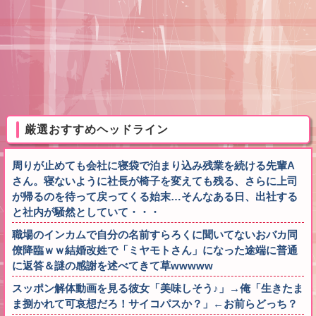
厳選おすすめヘッドライン
周りが止めても会社に寝袋で泊まり込み残業を続ける先輩A
さん。寝ないように社長が椅子を変えても残る、さらに上司
が帰るのを待って戻ってくる始末…そんなある日、出社する
と社内が騒然としていて・・・
職場のインカムで自分の名前すらろくに聞いてないおバカ同
僚降臨ｗｗ結婚改姓で「ミヤモトさん」になった途端に普通
に返答＆謎の感謝を述べてきて草wwwww
スッポン解体動画を見る彼女「美味しそう♪」→俺「生きたま
ま捌かれて可哀想だろ！サイコパスか？」←お前らどっち？