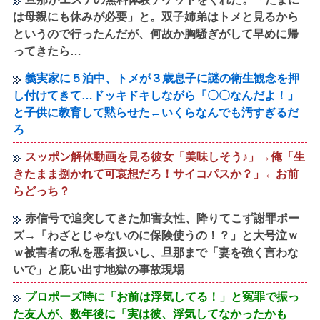
は母親にも休みが必要」と。双子姉弟はトメと見るから
というので行ったんだが、何故か胸騒ぎがして早めに帰
ってきたら…
義実家に５泊中、トメが３歳息子に謎の衛生観念を押
し付けてきて…ドッキドキしながら「〇〇なんだよ！」
と子供に教育して黙らせた←いくらなんでも汚すぎるだ
ろ
スッポン解体動画を見る彼女「美味しそう♪」→俺「生
きたまま捌かれて可哀想だろ！サイコパスか？」←お前
らどっち？
赤信号で追突してきた加害女性、降りてこず謝罪ポー
ズ→「わざとじゃないのに保険使うの！？」と大号泣ｗ
ｗ被害者の私を悪者扱いし、旦那まで「妻を強く言わな
いで」と庇い出す地獄の事故現場
プロポーズ時に「お前は浮気してる！」と冤罪で振っ
た友人が、数年後に「実は彼、浮気してなかったかも