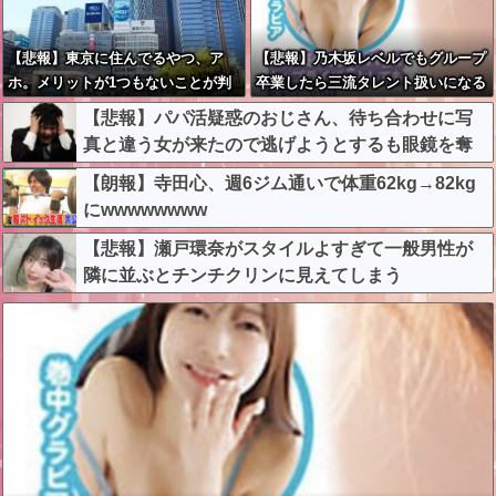
【悲報】東京に住んでるやつ、ア
【悲報】乃木坂レベルでもグループ
ホ。メリットが1つもないことが判
卒業したら三流タレント扱いになる
明
模様・・・
【悲報】パパ活疑惑のおじさん、待ち合わせに写
真と違う女が来たので逃げようとするも眼鏡を奪
われ可哀想なことになっているところを激写され
【朗報】寺田心、週6ジム通いで体重62kg→82kg
てしまう…
にwwwwwwww
【悲報】瀬戸環奈がスタイルよすぎて一般男性が
隣に並ぶとチンチクリンに見えてしまう