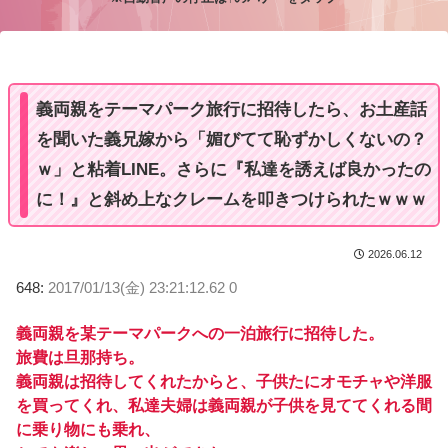
M
u
t
e
義両親をテーマパーク旅行に招待したら、お土産話
を聞いた義兄嫁から「媚びてて恥ずかしくないの？
ｗ」と粘着LINE。さらに『私達を誘えば良かったの
に！』と斜め上なクレームを叩きつけられたｗｗｗ
2026.06.12
648:
2017/01/13(金) 23:21:12.62 0
義両親を某テーマパークへの一泊旅行に招待した。
旅費は旦那持ち。
義両親は招待してくれたからと、子供たにオモチャや洋服
を買ってくれ、私達夫婦は義両親が子供を見ててくれる間
に乗り物にも乗れ、