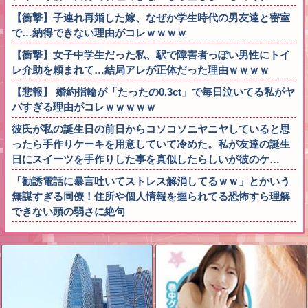
【衝撃】子連れ再婚した嫁、なぜか学生時代の男友達と密室
で…納得できない理由がコレｗｗｗｗ
【衝撃】女子中学生だった私、駅で障害者っぽい男性にトイ
レ介助を頼まれて…結局アレが正体だった理由ｗｗｗｗ
【悲報】 婚約指輪が「たったの0.3ct」で毎日泣いてる私がヤ
バすぎる理由がコレｗｗｗｗｗ
彼氏が私の誕生日の前日からコソコソニヤニヤしていると思
ったら手作りケーキを用意していて冷めた。私が友達の誕生
日にスイーツを手作りした事を真似したらしいが彼のケ…
「勧誘電話に暴言吐いてストレス解消してるｗｗ」とかいう
無謀すぎる同僚！住所や個人情報を握られてる恐怖すら理解
できない頭の弱さに絶句