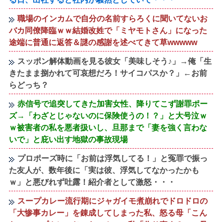
職場のインカムで自分の名前すらろくに聞いてないお
バカ同僚降臨ｗｗ結婚改姓で「ミヤモトさん」になった
途端に普通に返答＆謎の感謝を述べてきて草wwwww
スッポン解体動画を見る彼女「美味しそう♪」→俺「生
きたまま捌かれて可哀想だろ！サイコパスか？」←お前
らどっち？
赤信号で追突してきた加害女性、降りてこず謝罪ポー
ズ→「わざとじゃないのに保険使うの！？」と大号泣ｗ
ｗ被害者の私を悪者扱いし、旦那まで「妻を強く言わな
いで」と庇い出す地獄の事故現場
プロポーズ時に「お前は浮気してる！」と冤罪で振っ
た友人が、数年後に「実は彼、浮気してなかったかも
ｗ」と悪びれず吐露！紹介者として激怒・・・
スープカレー流行期にジャガイモ煮崩れでドロドロの
「大惨事カレー」を錬成してしまった私、怒る母「こん