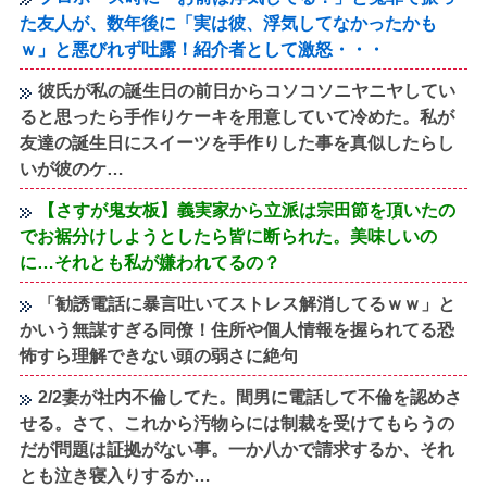
た友人が、数年後に「実は彼、浮気してなかったかも
ｗ」と悪びれず吐露！紹介者として激怒・・・
彼氏が私の誕生日の前日からコソコソニヤニヤしてい
ると思ったら手作りケーキを用意していて冷めた。私が
友達の誕生日にスイーツを手作りした事を真似したらし
いが彼のケ…
【さすが鬼女板】義実家から立派は宗田節を頂いたの
でお裾分けしようとしたら皆に断られた。美味しいの
に…それとも私が嫌われてるの？
「勧誘電話に暴言吐いてストレス解消してるｗｗ」と
かいう無謀すぎる同僚！住所や個人情報を握られてる恐
怖すら理解できない頭の弱さに絶句
2/2妻が社内不倫してた。間男に電話して不倫を認めさ
せる。さて、これから汚物らには制裁を受けてもらうの
だが問題は証拠がない事。一か八かで請求するか、それ
とも泣き寝入りするか…