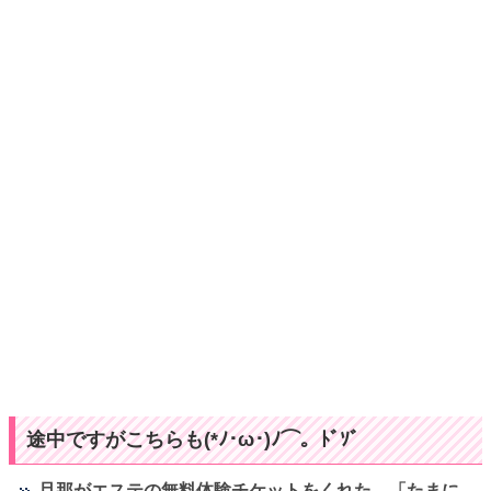
途中ですがこちらも(*ﾉ･ω･)ﾉ⌒。ﾄﾞｿﾞ
旦那がエステの無料体験チケットをくれた。「たまに