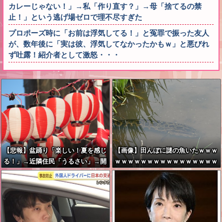
カレーじゃない！」→私「作り直す？」→母「捨てるの禁
止！」という逃げ場ゼロで理不尽すぎた
プロポーズ時に「お前は浮気してる！」と冤罪で振った友人
が、数年後に「実は彼、浮気してなかったかもｗ」と悪びれ
ず吐露！紹介者として激怒・・・
【悲報】盆踊り「楽しい！夏を感じ
【画像】田んぼに謎の魚いたｗｗｗ
る！」→近隣住民「うるさい」→開
ｗｗｗｗｗｗｗｗｗｗｗｗｗｗｗｗ
催場所半減
ｗｗｗ