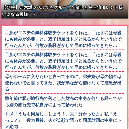
【悲報】乃木坂レベルでもグループ卒業したら三流タレント扱
いになる模様・・・
旦那がエステの無料体験チケットをくれた。「たまには母親
にも休みが必要」と。双子姉弟はトメと見るからというので
行ったんだが、何故か胸騒ぎがして早めに帰ってきたら…
旦那がエステの無料体験チケットをくれた。「たまには母親
にも休みが必要」と。双子姉弟はトメと見るからというので
行ったんだが、何故か胸騒ぎがして早めに帰ってきたら…
母がホームに入りたいと言ってるのに、弟夫婦が母の預金は
使わないでと言ってきた。我が弟ながら情けなくて溜息が出
る
数年前に私が旅行先で落とした財布の中身が何年も経ってか
ら別の旅行先で私自身によって拾われた
トメ「うちも同居しましょう！」夫「分かったよ」私「え
っ…？」→数カ月後、夫が笑顔で語った同居計画の中身にト
メ絶句…