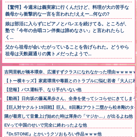
【驚愕】今週末は義実家に行くんだけど、料理が大の苦手な
義母から衝撃的な一言を言われた!ええー...何なの?
娘は部活に入らずにピアノとバレエを続けてる。ところが、
塾で「今年の合唱コン伴奏は諦めなさい」と言われたらし
く...
父から祖母が会いたがっていることを告げられた。どうやら
祖母は天麩羅通りの糞トメだったようで...
吉岡里帆が橋本環奈、広瀬すずクラスになれなかった理由ｗｗｗｗｗ
【トー横キッズ】家庭環境や毒親とのトラブルに悩む若者「大人に相
【悲報】バス運転手、なり手がいない他
【動画】日向坂の藤嶌果歩さん、全身を使ってシコらせにきてしまう
【巨人対ヤクルト19回戦】巨人、8回裏2アウト二塁から松本剛のタ
隣が着席して音量上げ始めた時は渾身の「マジか…」が出るよね他
EVって中国のせいで完全に終わったよな他
『Dr.STONE』とかいうクソおもろい作品ｗｗｗ他