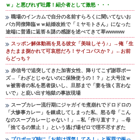
ｗ」と悪びれず吐露！紹介者として激怒・・・
職場のインカムで自分の名前すらろくに聞いてないお
バカ同僚降臨ｗｗ結婚改姓で「ミヤモトさん」になった
途端に普通に返答＆謎の感謝を述べてきて草wwwww
スッポン解体動画を見る彼女「美味しそう♪」→俺「生
きたまま捌かれて可哀想だろ！サイコパスか？」←お前
らどっち？
赤信号で追突してきた加害女性、降りてこず謝罪ポー
ズ→「わざとじゃないのに保険使うの！？」と大号泣ｗ
ｗ被害者の私を悪者扱いし、旦那まで「妻を強く言わな
いで」と庇い出す地獄の事故現場
スープカレー流行期にジャガイモ煮崩れでドロドロの
「大惨事カレー」を錬成してしまった私、怒る母「こん
なのスープカレーじゃない！」→私「作り直す？」→母
「捨てるの禁止！」という逃げ場ゼロで理不尽すぎた
プロポーズ時に「お前は浮気してる！」と冤罪で振っ