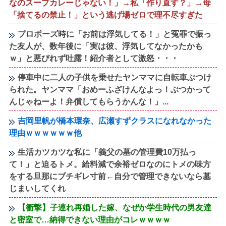
なのスープカレーじゃない！」→私「作り直す？」→母
「捨てるの禁止！」という逃げ場ゼロで理不尽すぎた
プロポーズ時に「お前は浮気してる！」と冤罪で振っ
た友人が、数年後に「実は彼、浮気してなかったかも
ｗ」と悪びれず吐露！紹介者として激怒・・・
停車中に二人の子供を乗せたヤンママに自転車ぶつけ
られた。ヤンママ「おめーふざけんなよっ！ぶつかって
んじゃねーよ！弁償してもらうかんな！」...
吉岡里帆が橋本環奈、広瀬すずクラスになれなかった
理由ｗｗｗｗｗｗ他
生活カツカツな私に「義父の墓の管理費10万払っ
て！」と迫るトメ。給料減で余裕ゼロなのにトメの味方
をする旦那にブチギレ寸前←自分で管理できないなら墓
じまいしてくれ
【衝撃】子連れ再婚した嫁、なぜか学生時代の男友達
と密室で…納得できない理由がコレｗｗｗｗ