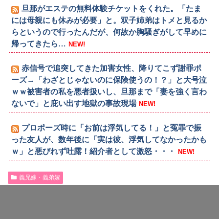
旦那がエステの無料体験チケットをくれた。「たま
には母親にも休みが必要」と。双子姉弟はトメと見るか
らというので行ったんだが、何故か胸騒ぎがして早めに
帰ってきたら…
NEW!
赤信号で追突してきた加害女性、降りてこず謝罪ポ
ーズ→「わざとじゃないのに保険使うの！？」と大号泣
ｗｗ被害者の私を悪者扱いし、旦那まで「妻を強く言わ
ないで」と庇い出す地獄の事故現場
NEW!
プロポーズ時に「お前は浮気してる！」と冤罪で振
った友人が、数年後に「実は彼、浮気してなかったかも
ｗ」と悪びれず吐露！紹介者として激怒・・・
NEW!
義兄嫁・義弟嫁