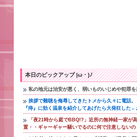
本日のピックアップ |ω・)ﾉ
私の地元は治安が悪く、弱いものいじめや犯罪を
挨拶で難聴を侮辱してきたトメから久々に電話。
『痔』に効く温泉を紹介してあげたら大発狂した←
「夜21時から庭でBBQ!?」近所の無神経一家
置・・ギャーギャー騒いでるのに何で注意しないの