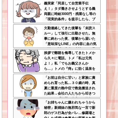
義実家「同居して自営業手伝
え！」タダ働きさせようとする義
両親に時給3000円・残業なし等の
「現実的条件」を提示したら、ブ
チギレられて絶句ｗｗ←タダで働
欠勤連絡してきた後輩を「未読ス
く嫁がいるわけないだろ
ルー」して強引に出勤させた。無
事に終わった夜、後輩から届いた
「意味深なLINE」の内容に血の気
が引いた話←完全に未読スルー見
挨拶で難聴を侮辱してきたトメか
抜かれてて草
ら久々に電話。トメ「私は元気
よ！」私「でもお義父さんか
ら…」トメの『痔』に効く温泉を
紹介してあげたら大発狂した←お
「お前は自分に甘い」と家族に責
義父さんノリノリで温泉行ってて
められ育った私…３０歳の時、真
草
夏に重度の熱中症で救急搬送され
た結果→会社の人たちから叩きつ
けられた「衝撃の事実」に絶句
「お姉ちゃんに嫌われちゃうから
秘密」新婦妹の無邪気な一言で新
郎のゲス行為が全バレ…修羅場と