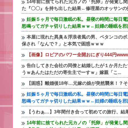
14年前に捨てられた元カノの「托卵」が発覚し
た『〇〇』を持ち出した結果←修理屋のオッサンの
妊娠５ヶ月で毎日激眠の私。昼寝の時間に毎日電
怒鳴ってガチャ切りした結果ｗｗ←妊婦の睡眠を邪
本屋に現れた異臭＆浮浪者風の男、ペタンコのボ
保され「なんで？」と本気で困惑ｗｗｗ
【画像】ロピアのパワー全開おにぎり444円wwww
告白してきた会社の同僚と結婚したが１か月たた
うｗあんたはただの寄生主でーすｗ」嫁親「こ...
【困惑】離婚後18年…元嫁の娘が突然襲来！？
妊娠５ヶ月で毎日激眠の私。昼寝の時間に毎日電
怒鳴ってガチャ切りした結果ｗｗ←妊婦の睡眠を邪
【うわぁ…】3年間付き合って初めての旅行、結
14年前に捨てられた元カノの「托卵」が発覚し