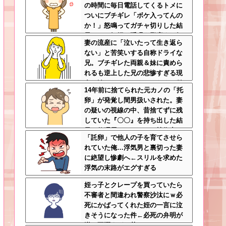
の時間に毎日電話してくるトメに
ついにブチギレ「ボケ入ってんの
か！」怒鳴ってガチャ切りした結
果ｗｗ←妊婦の睡眠を邪魔する奴
妻の流産に「泣いたって生き返ら
は容赦しない
ない」と苦笑いする自称ドライな
兄。ブチギレた両親＆妹に責めら
れるも逆上した兄の悲惨すぎる現
在←淡々としてるんじゃなくて単
14年前に捨てられた元カノの「托
なる冷血漢
卵」が発覚し間男扱いされた。妻
の疑いの視線の中、昔捨てずに残
していた『〇〇』を持ち出した結
果←修理屋のオッサンの技術力と
「託卵」で他人の子を育てさせら
ノリが神すぎる
れていた俺…浮気男と裏切った妻
に絶望し惨劇へ←スリルを求めた
浮気の末路がエグすぎる
姪っ子とクレープを買っていたら
不審者と間違われ警察沙汰にｗ必
死にかばってくれた姪の一言に泣
きそうになった件←必死の弁明が
逆に不憫すぎて草