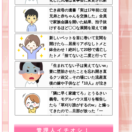
化した式場は食事会に変更され新
郎は悲惨な末路へ←警察に通報さ
亡き叔母の遺書「実は17年前に従
れてもおかしくないレベル
兄弟と赤ちゃんを交換した」全員
で家族会議を開いた結果、拍子抜
けするほど〇〇な展開を迎えて婚
約者呆然←家族の絆が深すぎて修
新しいペットを首に巻いて玄関を
羅場にならんかった
開けたら…居座りアポなしトメと
鉢合わせ！絶叫して20秒で逃亡し
たトメ「捨てないと二度と行って
あげない！」←もう来なくて大丈
「生まれてない子は覚えてないw」
夫ですｗ
妻に堕胎させたことを忘れ開き直
るクソ叔父→その場にいた流産直
後の嫁や子供など『10人』が泣き
叫ぶ地獄絵図へ
「隣に早く家建てろ」とうるさい
義母。モデルハウス巡りを報告し
たら「草刈り誰がするのw」と煽っ
てきたので…旦那が放った「一
言」に義母オロオロｗｗ←嫌味を
逆手にとった神対応すぎる
管理人イチオシ！