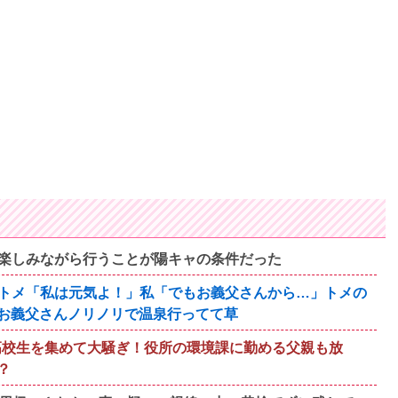
楽しみながら行うことが陽キャの条件だった
トメ「私は元気よ！」私「でもお義父さんから…」トメの
お義父さんノリノリで温泉行ってて草
が高校生を集めて大騒ぎ！役所の環境課に勤める父親も放
？