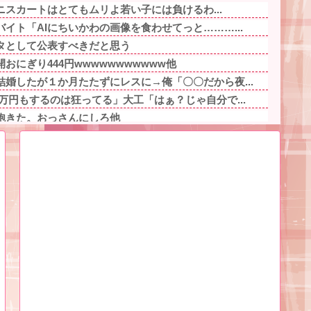
ミニスカートはとてもムリよ若い子には負けるわ...
イト「AIにちいかわの画像を食わせてっと………...
タとして公表すべきだと思う
おにぎり444円wwwwwwwwwww他
婚したが１か月たたずにレスに→俺「〇〇だから夜...
万円もするのは狂ってる」大工「はぁ？じゃ自分で...
飽きた。おっさんにしろ他
店の目の前にある自販機には、 「あしもと注意」...
の男、ペタンコのボストンバッグをパンパンにして...
たのにうちの娘には出さないの!?差別だ100...
ーってゆってる奴がいたｗｗｗｗｗｗｗ他