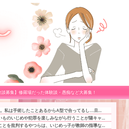
験談募集】修羅場だった体験談・愚痴など大募集！
。私は手術したことあるからA型で合ってるし…旦...
ものいじめや犯罪を楽しみながら行うことが陽キャ...
とを批判するやつらは、いじめっ子が教師の指導な...