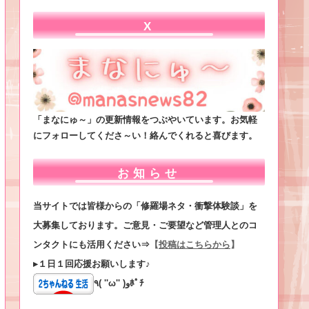
X
「まなにゅ～」の更新情報をつぶやいています。お気軽
にフォローしてくださ～い！絡んでくれると喜びます。
お知らせ
当サイトでは皆様からの「修羅場ネタ・衝撃体験談」を
大募集しております。ご意見・ご要望など管理人とのコ
ンタクトにも活用ください⇒
【
投稿はこちらから
】
▸１日１回応援お願いします♪
٩( ''ω'' )وﾎﾟﾁ