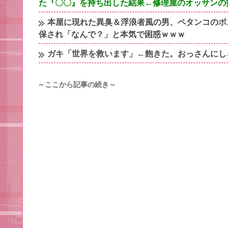
た『〇〇』を持ち出した結果←修理屋のオッサンの
本屋に現れた異臭＆浮浪者風の男、ペタンコのボ
保され「なんで？」と本気で困惑ｗｗｗ
ガキ「世界を救います」←飽きた。おっさんにし
～ここから記事の続き～