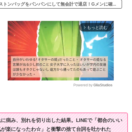
トンバッグをパンパンにして無会計で退店！Gメンに確...
もっと読む
arrow_forward_ios
Powered by 
GliaStudios
M
u
t
に病み、別れを切り出した結果。LINEで「都合のいい
e
気が楽になったわ☆」と衝撃の捨て台詞を吐かれた