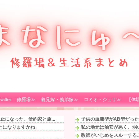
witter
修羅場≫
義兄嫁・義弟嫁≫
ロミオ・ジュリ≫
【体
になった。倹約家と旅...
子供の血液型がAB型だった
とになりますかね」
私の地元は治安が悪く、弱い
教師がいじめをスルーするこ