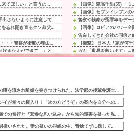
来てほしい」と言うの...
【画像】森高千里(55) 「
【画像】セブンイレブンのバ
出さないように注意して...
警察や検察が冤罪率をデー
忘れ開き直るクソ叔父...
【画像】ロピアのパワー全開
告白してきた会社の同僚と結
・・警察が衝撃の理由...
【衝撃】 日本人「家が何千
好きな人ができて…」と...
ガキ「世界を救います」←
された。妻の疑いの視...
私の職場の程近く、とある商
、 「あしもと注意」...
本屋に現れた異臭＆浮浪者風
アメリカだわね
元コトメ「実妹の姪に祝儀出し
の!?差別だ100...
ETCの事をイーティーシ
」→母親に報告したら...
噂を流され離婚を突きつけられた。法学部の後輩弁護士...
イが堂々の横入り！「次の方どうぞ」の案内を自分への...
での奇行と『悲惨な思い込み』から知的障害を疑った私...
男扱いされた。妻の疑いの視線の中、昔捨てずに残して...