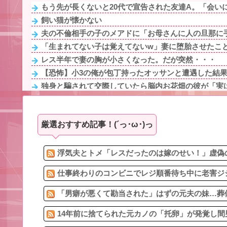
もう先が長くないと20代で宣告された友達A。「会いに
飼い猫が懐かない
夫の不倫相手の子のメアドに「お母さんに人の旦那に手
「生まれてない子は覚えてないw」妻に堕胎させたことを
レス半年で妻の胸が小さくなった。だが突然・・・
【恐怖】小3の俺が包丁持ったオッサンと遭遇した結果・
独身と騙されて交際していたら脳内お花畑の彼が「実は
14年前に捨てられた元カノの「托卵」が発覚し間男扱い
私の職場の程近く、とある商店の目の前にある自販機には
厳選おすすめ記事！(´っ･ω･)っ
どっちのほうが元気もらえるかって言ったら圧倒的に
元コトメ「実妹の姪に祝儀出したのにうちの娘には出さない
Aママ「そのブランド服ちょうだい！」私「お断りします
浮気夫とトメ「レスだったのは嫁のせい！」虚偽の
仕事終わりのコンビニでレジ順番待ち中に老害ジジ
「男癖が悪くて勘当された」はずの元夫の妹…葬儀
14年前に捨てられた元カノの「托卵」が発覚し間