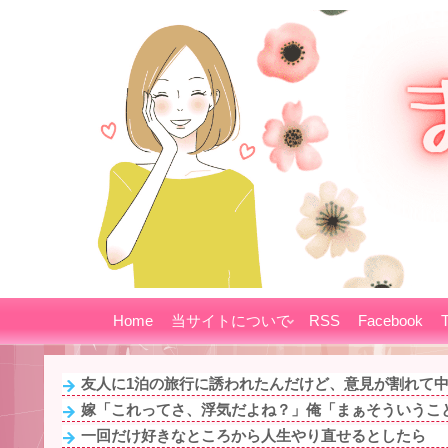
Home
当サイトについて
RSS
Facebook
T
友人に1泊の旅行に誘われたんだけど、意見が割れて中止
嫁「これってさ、浮気だよね？」俺「まぁそういうこ
一回だけ好きなところから人生やり直せるとしたら