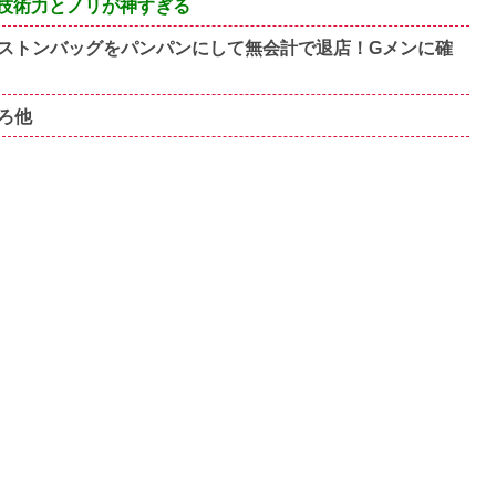
技術力とノリが神すぎる
ストンバッグをパンパンにして無会計で退店！Gメンに確
ろ他