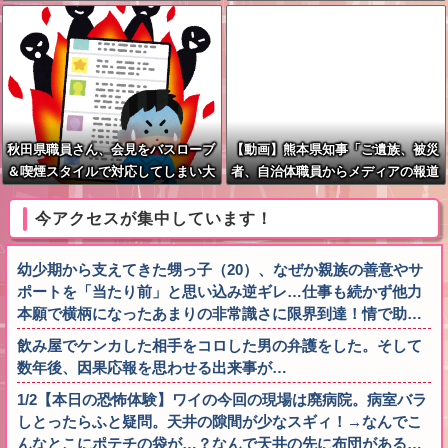
秋田県職員さん、会見をバスローブ
【動画】熊本県知事「ご遺族、被災
＆喫煙スタイルで対応してしまい大
者、自治体職員からメディアの報道
炎上ｗ
に対し、極めて強い不満や苦情が出
ている」記者「具体的には？」→
今アクセスが集中しています！
幼少期から支えてきた甥っ子（20）、なぜか親族の善意やサ
ポートを「当たり前」と思い込み逆ギレ…仕事も続かず他力
本願で横柄になったあまりの非常識さに限界到達！情で助…
飲み屋でケンカした相手をコロした男の弁護をした。そして
数年後、因果応報を思わせる出来事が…
1/2【本日の恐怖体験】ワイの今回の現場は廃病院。病室バラ
しとったらふと疑問。天井の隙間が少なスギィ！→なんでこ
んなとこにポテチの袋が…？なんで天井の先に布団がある…