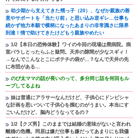
幼少期から支えてきた甥っ子（20）、なぜか親族の善
意やサポートを「当たり前」と思い込み逆ギレ…仕事も
続かず他力本願で横柄になったあまりの非常識さに限界
到達！情で助けてきたけどもう親族やめたい
1/2【本日の恐怖体験】ワイの今回の現場は廃病院。病
室バラしとったらふと疑問。天井の隙間が少なスギィ！
→なんでこんなとこにポテチの袋が…？なんで天井の先
に布団がある…
のび太ママの話が長いのって、多分同じ話を何回もル
ープしてるよね
妹は普通にアラサーなんだけど、子供心にドンピシャ
な計画を思いついて子供心を掴むのがうまい。本当にす
ごいんだけど、脳内どうなってるの？
1/2【クズ男】このままでは結婚の意味がないと言われ
離婚の危機。同居は嫌だ仕事も嫌だってあまりにも我儘