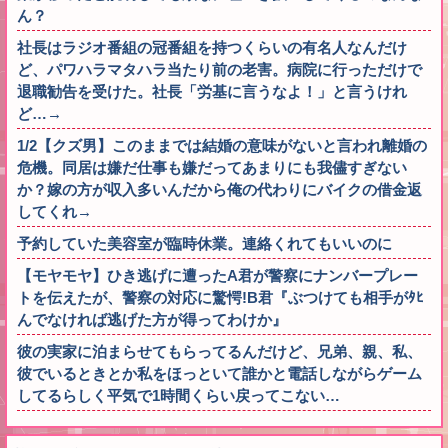
ん？
社長はラジオ番組の冠番組を持つくらいの有名人なんだけ
ど、パワハラマタハラ当たり前の老害。病院に行っただけで
退職勧告を受けた。社長「労基に言うなよ！」と言うけれ
ど…→
1/2【クズ男】このままでは結婚の意味がないと言われ離婚の
危機。同居は嫌だ仕事も嫌だってあまりにも我儘すぎない
か？嫁の方が収入多いんだから俺の代わりにバイクの借金返
してくれ→
予約していた美容室が臨時休業。連絡くれてもいいのに
【モヤモヤ】ひき逃げに遭ったA君が警察にナンバープレー
トを伝えたが、警察の対応に驚愕!B君『ぶつけても相手がﾀﾋ
んでなければ逃げた方が得ってわけか』
彼の実家に泊まらせてもらってるんだけど、兄弟、親、私、
彼でいるときとか私をほっといて誰かと電話しながらゲーム
してるらしく平気で1時間くらい戻ってこない…