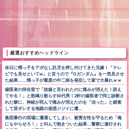
厳選おすすめヘッドライン
休日に甥っ子をアポなし託児を押し付けてきた兄嫁！「テレ
ビでも見せといてw」と言うので『Gガンダム』を一気見させ
た結果……甥っ子が重度の中二病を発症して家で大暴れｗｗ
歯医者の待合室で「抜歯と言われたのに痛みが消えた！訴え
てやる！」と怒鳴り散らす60代男！2軒の歯医者で同じ診断さ
れた癖に、神経が死んで痛みが消えたのを「治った」と錯覚
して逆ギレする地獄の迷惑ジジイに遭...
集団暴行の現場に遭遇してしまい、被害女性を守るため「俺
にもやらせろ！」と叫んで抱きついた結果…警察に連行され