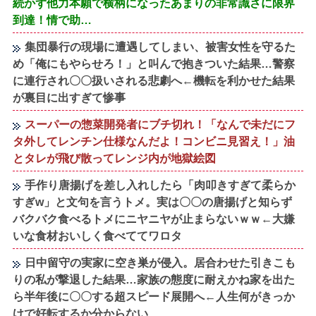
続かず他力本願で横柄になったあまりの非常識さに限界
到達！情で助…
集団暴行の現場に遭遇してしまい、被害女性を守るた
め「俺にもやらせろ！」と叫んで抱きついた結果…警察
に連行され〇〇扱いされる悲劇へ←機転を利かせた結果
が裏目に出すぎて惨事
スーパーの惣菜開発者にブチ切れ！「なんで未だにフ
タ外してレンチン仕様なんだよ！コンビニ見習え！」油
とタレが飛び散ってレンジ内が地獄絵図
手作り唐揚げを差し入れしたら「肉叩きすぎて柔らか
すぎw」と文句を言うトメ。実は〇〇の唐揚げと知らず
バクバク食べるトメにニヤニヤが止まらないｗｗ←大嫌
いな食材おいしく食べててワロタ
日中留守の実家に空き巣が侵入。居合わせた引きこも
りの私が撃退した結果…家族の態度に耐えかね家を出た
ら半年後に〇〇する超スピード展開へ←人生何がきっか
けで好転するか分からない