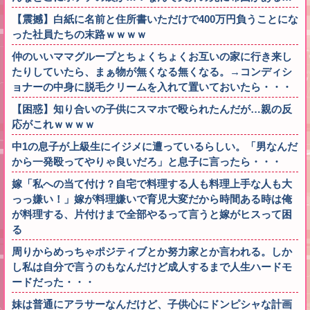
【震撼】白紙に名前と住所書いただけで400万円負うことにな
った社員たちの末路ｗｗｗｗ
仲のいいママグループとちょくちょくお互いの家に行き来し
たりしていたら、まぁ物が無くなる無くなる。→コンディシ
ョナーの中身に脱毛クリームを入れて置いておいたら・・・
【困惑】知り合いの子供にスマホで殴られたんだが…親の反
応がこれｗｗｗｗ
中1の息子が上級生にイジメに遭っているらしい。「男なんだ
から一発殴ってやりゃ良いだろ」と息子に言ったら・・・
嫁「私への当て付け？自宅で料理する人も料理上手な人も大
っっ嫌い！」嫁が料理嫌いで育児大変だから時間ある時は俺
が料理する、片付けまで全部やるって言うと嫁がヒスって困
る
周りからめっちゃポジティブとか努力家とか言われる。しか
し私は自分で言うのもなんだけど成人するまで人生ハードモ
ードだった・・・
妹は普通にアラサーなんだけど、子供心にドンピシャな計画