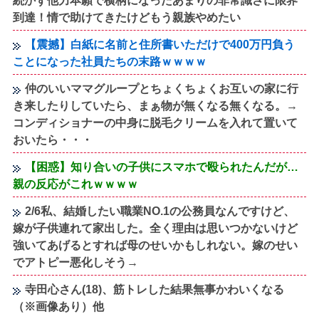
続かず他力本願で横柄になったあまりの非常識さに限界
到達！情で助けてきたけどもう親族やめたい
【震撼】白紙に名前と住所書いただけで400万円負う
ことになった社員たちの末路ｗｗｗｗ
仲のいいママグループとちょくちょくお互いの家に行
き来したりしていたら、まぁ物が無くなる無くなる。→
コンディショナーの中身に脱毛クリームを入れて置いて
おいたら・・・
【困惑】知り合いの子供にスマホで殴られたんだが…
親の反応がこれｗｗｗｗ
2/6私、結婚したい職業NO.1の公務員なんですけど、
嫁が子供連れて家出した。全く理由は思いつかないけど
強いてあげるとすれば母のせいかもしれない。嫁のせい
でアトピー悪化しそう→
寺田心さん(18)、筋トレした結果無事かわいくなる
（※画像あり）他