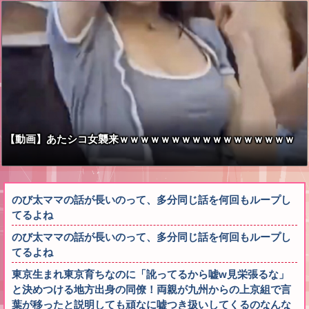
【動画】あたシコ女襲来ｗｗｗｗｗｗｗｗｗｗｗｗｗｗｗｗｗ
のび太ママの話が長いのって、多分同じ話を何回もループし
てるよね
のび太ママの話が長いのって、多分同じ話を何回もループし
てるよね
東京生まれ東京育ちなのに「訛ってるから嘘w見栄張るな」
と決めつける地方出身の同僚！両親が九州からの上京組で言
葉が移ったと説明しても頑なに嘘つき扱いしてくるのなんな