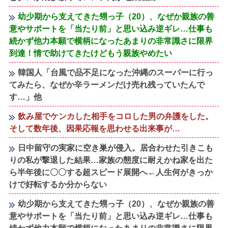
幼少期から支えてきた甥っ子（20）、なぜか親族の善
意やサポートを「当たり前」と思い込み逆ギレ…仕事も
続かず他力本願で横柄になったあまりの非常識さに限界
到達！情で助けてきたけどもう親族やめたい
韓国人「台風で品不足になった沖縄のスーパーに行っ
てみたら、なぜか辛ラーメンだけ売れ残っていたんで
す…」他
飲み屋でケンカした相手をコロした男の弁護をした。
そして数年後、因果応報を思わせる出来事が…
日中留守の実家に空き巣が侵入。居合わせた引きこも
りの私が撃退した結果…家族の態度に耐えかね家を出た
ら半年後に〇〇する超スピード展開へ←人生何がきっか
けで好転するか分からない
幼少期から支えてきた甥っ子（20）、なぜか親族の善
意やサポートを「当たり前」と思い込み逆ギレ…仕事も