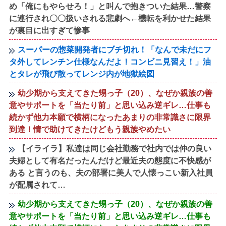
め「俺にもやらせろ！」と叫んで抱きついた結果…警察
に連行され〇〇扱いされる悲劇へ←機転を利かせた結果
が裏目に出すぎて惨事
スーパーの惣菜開発者にブチ切れ！「なんで未だにフ
タ外してレンチン仕様なんだよ！コンビニ見習え！」油
とタレが飛び散ってレンジ内が地獄絵図
幼少期から支えてきた甥っ子（20）、なぜか親族の善
意やサポートを「当たり前」と思い込み逆ギレ…仕事も
続かず他力本願で横柄になったあまりの非常識さに限界
到達！情で助けてきたけどもう親族やめたい
【イライラ】私達は同じ会社勤務で社内では仲の良い
夫婦として有名だったんだけど最近夫の態度に不快感が
ある と言うのも、夫の部署に美人で人懐っこい新入社員
が配属されて…
幼少期から支えてきた甥っ子（20）、なぜか親族の善
意やサポートを「当たり前」と思い込み逆ギレ…仕事も