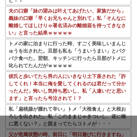
と！？
夫の口癖「妹の望みは叶えてあげたい、家族だから」
義妹の口癖「早くお兄ちゃんと別れて」私「そんなに
離婚してほしけりゃ署名済みの離婚届を持ってきなさ
い」と言った結果ｗｗｗｗｗ
トメの家に泊まりに行った時、すごく美味しいまんじ
ゅうを出された。旦那も私も「うまいうまい」とパク
パク食べた。翌朝、キッチンに行ったら旦那がトメに
叱られてたんだがｗｗｗｗｗ
彼氏と歩いてたら男の人にいきなり土下座された「許
してくれ！本当に俺を愛してくれるのは君だって分か
ったんだ」怖いし気持ち悪いし、私「人違いだと思い
ます」と言ったら号泣されて！？
私「扁桃腺が腫れて辛い」トメ「大根食え」と大根お
ろしを出された。私「このままじゃきついし、逆に喉
に悪くない？」と固まってたらコトメが・・・
父が危篤状態の時、前日に「明日遊びに行きますね」