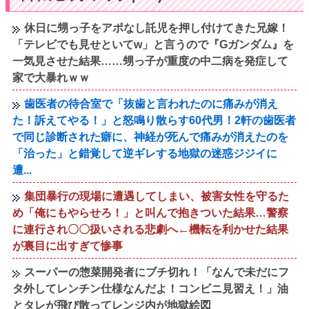
休日に甥っ子をアポなし託児を押し付けてきた兄嫁！
「テレビでも見せといてw」と言うので『Gガンダム』を
一気見させた結果……甥っ子が重度の中二病を発症して
家で大暴れｗｗ
歯医者の待合室で「抜歯と言われたのに痛みが消え
た！訴えてやる！」と怒鳴り散らす60代男！2軒の歯医者
で同じ診断された癖に、神経が死んで痛みが消えたのを
「治った」と錯覚して逆ギレする地獄の迷惑ジジイに
遭...
集団暴行の現場に遭遇してしまい、被害女性を守るた
め「俺にもやらせろ！」と叫んで抱きついた結果…警察
に連行され〇〇扱いされる悲劇へ←機転を利かせた結果
が裏目に出すぎて惨事
スーパーの惣菜開発者にブチ切れ！「なんで未だにフ
タ外してレンチン仕様なんだよ！コンビニ見習え！」油
とタレが飛び散ってレンジ内が地獄絵図