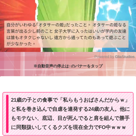
Powered by 
GliaStudios
※自動音声の停止は↑のバナーをタップ
M
u
t
e
21歳の子との食事で「私らもうおばさんだからｗ」
と私を巻き込んで自虐を連発する24歳の友人。他に
もモテない、底辺、目が死んでると肩を組んで勝手
に同類扱いしてくるクズを現在全力でFO中ｗｗｗ