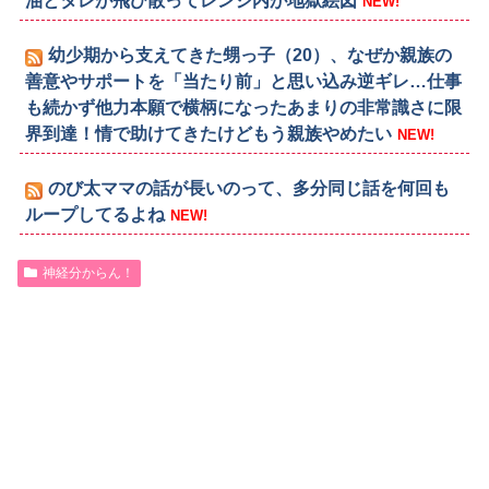
油とタレが飛び散ってレンジ内が地獄絵図
NEW!
幼少期から支えてきた甥っ子（20）、なぜか親族の
善意やサポートを「当たり前」と思い込み逆ギレ…仕事
も続かず他力本願で横柄になったあまりの非常識さに限
界到達！情で助けてきたけどもう親族やめたい
NEW!
のび太ママの話が長いのって、多分同じ話を何回も
ループしてるよね
NEW!
神経分からん！