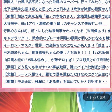
韓国人「台風で品不足になった沖縄のスーパーに行ってみたら、なぜ
太平洋戦争史振り返ると思ったけど日本より欧米が諸悪の根源やん他
【衝撃】競泳で東京五輪「銀」の本多灯さん、危険運転致傷罪で起訴
大谷翔平、6回1アウト満塁の勝ち越しのチャンスで併殺打…他
寺田心さん(18)、筋トレした結果無事かわいくなる（※画像あり）他
キャデラックF1、致命的なブレーキ問題の原因が明らかになるも解
イーロン・マスク←世界一の金持ちなのになんかあんまり「羨ましい
弓木奈於ちゃん、賀喜遥香ちゃんの優しさを語る！！！【乃木坂46
山口馬木也の「#馬木也めし」が飯テロすぎ！プロ顔負けの手料理が
【動画】どう見ても車がヤバい事故動画、謎にバイク批判派が湧いて
【悲報】ラーメン屋ワイ、親切で器を重ねただけなのにクソ店主にキ
【衝撃】中居正広、極秘に『ある事』を始めていたと判明する・・・
もっと読む
arrow_forward_ios