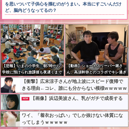
を思いついて子供心を掴むのがうまい。本当にすごいんだけ
ど、脳内どうなってるの？
【悲報】いまの小学生 朝7時から
【動画】ショートスリーパー堀さ
学校に預けられ放課後も夜遅くまで
ん、高須幹弥とのコラボでキレ過ぎ
学童に預けられる生活をしていたw
てる動画がヤバいｗｗｗｗｗ
【衝撃】広末涼子さんが地上波にスピード復帰で
wwwwwwwwwwwww
きる理由←コレ、誰にも分からない模様w w w w w
w w w
【画像】浜辺美波さん、乳がガチで成長する
NEW
ワイ、「着衣おっばい」でしか抜けない体質にな
ってしまうｗｗｗｗｗ