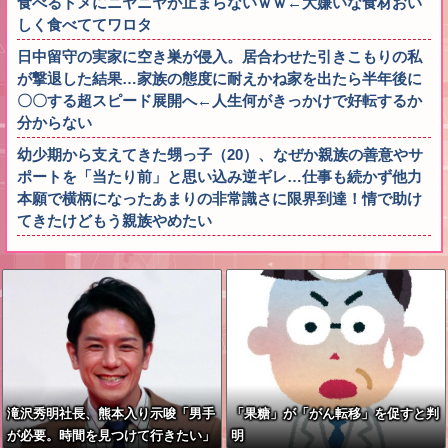
食べるトメにニヤニヤが止まらないｗｗ←大嫌いな食材おい
しく食べててワロタ
日中留守の実家に空き巣が侵入。居合わせた引きこもりの私
が撃退した結果…家族の態度に耐えかね家を出たら半年後に
〇〇する超スピード展開へ←人生何がきっかけで好転するか
分からない
幼少期から支えてきた甥っ子（20）、なぜか親族の善意やサ
ポートを「当たり前」と思い込み逆ギレ…仕事も続かず他力
本願で横柄になったあまりの非常識さに限界到達！情で助け
てきたけどもう親族やめたい
滝沢秀明社長、熊本入り示唆「男手
「果糖」が「がん転移」を促すと判
が必要。時間を見つけて行きたい」
明