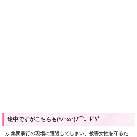
途中ですがこちらも(*ﾉ･ω･)ﾉ⌒。ﾄﾞｿﾞ
集団暴行の現場に遭遇してしまい、被害女性を守るた