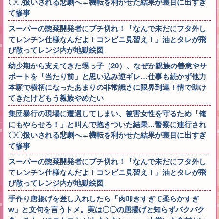
〇〇扱いされる悲劇へ←機転を利かせた結果が裏目に出すぎ
て惨事
スーパーの惣菜開発者にブチ切れ！「なんで未だにフタ外し
てレンチン仕様なんだよ！コンビニ見習え！」油とタレが飛
び散ってレンジ内が地獄絵図
幼少期から支えてきた甥っ子（20）、なぜか親族の善意やサ
ポートを「当たり前」と思い込み逆ギレ…仕事も続かず他力
本願で横柄になったあまりの非常識さに限界到達！情で助け
てきたけどもう親族やめたい
集団暴行の現場に遭遇してしまい、被害女性を守るため「俺
にもやらせろ！」と叫んで抱きついた結果…警察に連行され
〇〇扱いされる悲劇へ←機転を利かせた結果が裏目に出すぎ
て惨事
スーパーの惣菜開発者にブチ切れ！「なんで未だにフタ外し
てレンチン仕様なんだよ！コンビニ見習え！」油とタレが飛
び散ってレンジ内が地獄絵図
手作り唐揚げを差し入れしたら「肉叩きすぎて柔らかすぎ
w」と文句を言うトメ。実は〇〇の唐揚げと知らずバクバク