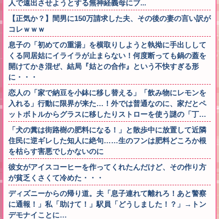
人で遠出させようとする無神経義母にブ...
【正気か？】間男に150万請求した夫、その後の妻の言い訳が
コレｗｗｗ
息子の「初めての重湯」を横取りしようと執拗に手出しして
くる同居姑にイライラが止まらない！何度断っても鍋の蓋を
開けてかき混ぜ、結局『姑との合作』という不快すぎる形
に・・・
恋人の「家で納豆を小鉢に移し替える」「飲み物にレモンを
入れる」行動に限界が来た…！外では普通なのに、家だとペ
ットボトルからグラスに移したりストローを使う謎の「丁…
「犬の糞は街路樹の肥料になる！」と散歩中に放置して近隣
住民に逆ギレした知人に絶句……生のフンは肥料どころか根
を枯らす害悪でしかないのに
彼女がアイスコーヒーを作ってくれたんだけど、その作り方
が貧乏くさくて冷めた・・・
ディズニーからの帰り道。夫「息子連れて離れろ！あと警察
に通報！」私「助けて！」駅員「どうしました！？」→トン
デモナイことに…