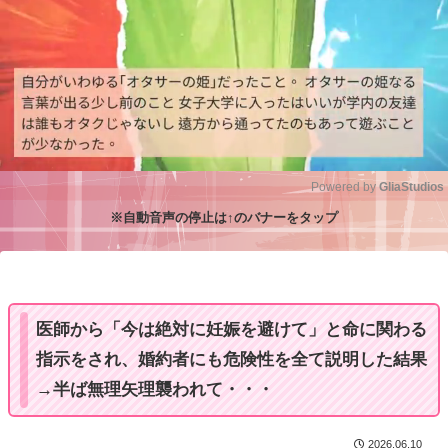
Powered by 
GliaStudios
※自動音声の停止は↑のバナーをタップ
M
u
t
e
医師から「今は絶対に妊娠を避けて」と命に関わる
指示をされ、婚約者にも危険性を全て説明した結果
→半ば無理矢理襲われて・・・
2026.06.10