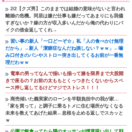
2/2【クズ男】このままでは結婚の意味がないと言われ
離婚の危機。同居は嫌だ仕事も嫌だってあまりにも我儘
すぎないか？嫁の方が収入多いんだから俺の代わりにバ
イクの借金返してくれ→
習い事の新人「一口どーぞ☆」私「人の食べかけ無理
だから」→新人「潔癖症なんだね損しない？ｗｗ」←噛
み口付きのパンやストロー突き出してくるお前が一番無
理だわｗｗ
電車の男ってなんで揃いも揃って膝を限界まで大股開
きで座るの？お前の太ももとくっつきたくないからスペ
ース押し返してるけどマジでストレス！！！
商売傾いた義実家のローンを半額負担中の我が家…
「家を買って」と調子に乗るトメに住む場所がなくなる
未来を教えてあげた結果←息根を止める返しでスカッと
ｗ
公園で飯食ってたら隣のオッサンが煙草吸い出して顔