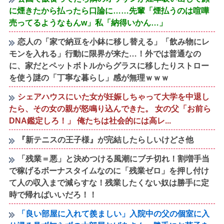
に煙きたから払ったら口論に……先輩「煙払うのは喧嘩
売ってるようなもんw」私「納得いかん…」
恋人の「家で納豆を小鉢に移し替える」「飲み物にレ
モンを入れる」行動に限界が来た…！外では普通なの
に、家だとペットボトルからグラスに移したりストロー
を使う謎の「丁寧な暮らし」感が無理ｗｗｗ
シェアハウスにいた女が妊娠しちゃって大学を中退し
たら、その女の親が怒鳴り込んできた。 女の父「お前ら
DNA鑑定しろ！」 俺たちは社会的には高レ...
『新テニスの王子様』が完結したらしいけどさ他
「残業＝悪」と決めつける風潮にブチ切れ！割増手当
で稼げるボーナスタイムなのに「残業ゼロ」を押し付け
て人の収入まで減らすな！残業したくない奴は勝手に定
時で帰ればいいだろ！！
「良い部屋に入れて羨ましい」入院中の父の個室に入