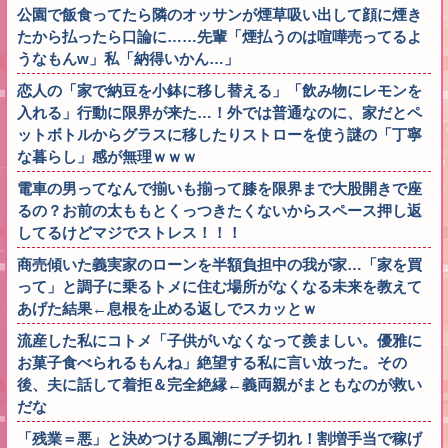
公園で飯食ってたら隣のオッサンが煙草吸い出して顔に煙き
たから払ったら口論に……先輩「煙払うのは喧嘩売ってるよ
うなもんw」私「納得いかん…」
恋人の「家で納豆を小鉢に移し替える」「飲み物にレモンを
入れる」行動に限界が来た…！外では普通なのに、家だとペ
ットボトルからグラスに移したりストローを使う謎の「丁寧
な暮らし」感が無理ｗｗｗ
電車の男ってなんで揃いも揃って膝を限界まで大股開きで座
るの？お前の太ももとくっつきたくないからスペース押し返
してるけどマジでストレス！！！
商売傾いた義実家のローンを半額負担中の我が家…「家を買
って」と調子に乗るトメに住む場所がなくなる未来を教えて
あげた結果←息根を止める返しでスカッとｗ
流産した私にコトメ「子供がいなくなって羨ましい。優雅に
お菓子食べられるもんね」絶望する私に言い放った。その
後、夫に話して着拒＆完全絶縁←義両親がまともなのが救い
だな
「残業＝悪」と決めつける風潮にブチ切れ！割増手当で稼げ