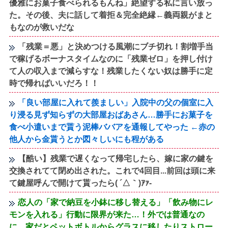
優雅にお菓子食べられるもんね」絶望する私に言い放っ
た。その後、夫に話して着拒＆完全絶縁←義両親がまと
もなのが救いだな
「残業＝悪」と決めつける風潮にブチ切れ！割増手当
で稼げるボーナスタイムなのに「残業ゼロ」を押し付け
て人の収入まで減らすな！残業したくない奴は勝手に定
時で帰ればいいだろ！！
「良い部屋に入れて羨ましい」入院中の父の個室に入
り浸る見ず知らずの大部屋おばあさん…勝手にお菓子を
食べ小遣いまで貰う泥棒ババアを通報してやった ←赤の
他人から金貰うとか図々しいにも程がある
【酷い】残業で遅くなって帰宅したら、嫁に家の鍵を
交換されてて閉め出された。これで4回目...前回は頭に来
て鍵屋呼んで開けて貰ったら( ´△｀)ｱｧ-
恋人の「家で納豆を小鉢に移し替える」「飲み物にレ
モンを入れる」行動に限界が来た…！外では普通なの
に、家だとペットボトルからグラスに移したりストロー