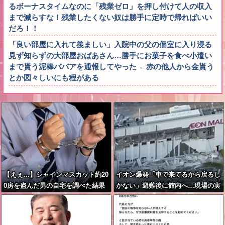
るボーナスタイムなのに「残業ゼロ」を押し付けて人の収入
まで減らすな！残業したくない奴は勝手に定時で帰ればいい
だろ！！
「良い部屋に入れて羨ましい」入院中の父の個室に入り浸る
見ず知らずの大部屋おばあさん…勝手にお菓子を食べ小遣い
まで貰う泥棒ババアを通報してやった ←赤の他人から金貰う
とか図々しいにも程がある
【えぇ…】シャインマスカット約20
イオン爆発「車で来てるから戻るし
0房を盗んだ男の自宅を調べた結果
かない」避難後に館内へ…現場の実
ｗｗｗｗｗｗｗｗ
態が判明