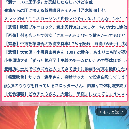
『新テニスの王子様』が完結したらしいけどさ他
先輩からの圧に怯える菅原咲月ちゃんｗ【乃木坂46】他
スレッズ民「ここのローソンの店長マジでヤバい！こんなコンビニ二
【悲報】映画ブルーロック、週末興行8位に大コケ→ちいかわに惨敗
【画像】付き合いたて彼女「ごめーんちょびっツ散らかってるけど上
【緊急】中道改革連合の政党支持率1.7％を記録「野党の6番手に沈
【悲報】大女優・小川真由美さん（86）の晩年、あまりにも闇が深
小笠原慎之介「ずっと勝利至上主義のチームにいたので野球は楽しく
避難所に土足でズカズカと入ってきて勝手に動画や写真を撮影した
【衝撃映像】サッカー選手さん、突然サッカーで投身自殺してしまう
設定6のヴヴヴを打っているスロッターさん、雨漏りで強制遊技終了
【乞食速報】ピカチュウさん、大量に「半額」になってしまうｗｗｗ
もっと読む
arrow_forward_ios