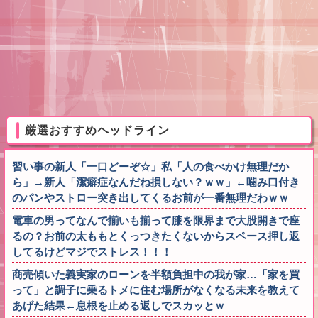
厳選おすすめヘッドライン
習い事の新人「一口どーぞ☆」私「人の食べかけ無理だか
ら」→新人「潔癖症なんだね損しない？ｗｗ」←噛み口付き
のパンやストロー突き出してくるお前が一番無理だわｗｗ
電車の男ってなんで揃いも揃って膝を限界まで大股開きで座
るの？お前の太ももとくっつきたくないからスペース押し返
してるけどマジでストレス！！！
商売傾いた義実家のローンを半額負担中の我が家…「家を買
って」と調子に乗るトメに住む場所がなくなる未来を教えて
あげた結果←息根を止める返しでスカッとｗ