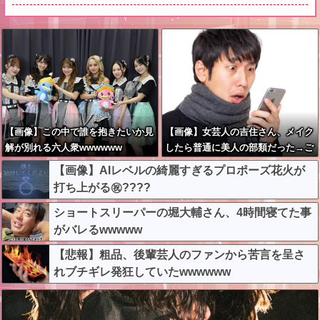
【画像】この中で誰を抱きたいか見
【画像】女芸人の吉住さん、メイク
解が別れる六人衆wwwwww
したら普通に美人の部類だった→ご
覧くださいw w w w w w w w
【画像】AIレベルの綺麗すぎるプロポーズ花火が
打ち上がる㊗????
ショートスリーパーの堀大輔さん、4時間寝てた事
がバレるwwwww
【悲報】粗品、後輩芸人のファンから苦言を呈さ
れブチギレ発狂していたwwwwww