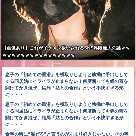
【画像あり】これがイケメン扱いされるSNS界隈最大の謎ｗｗ
ｗｗｗｗｗｗｗｗｗｗｗｗｗｗｗｗ
息子の「初めての重湯」を横取りしようと執拗に手出しして
くる同居姑にイライラが止まらない！何度断っても鍋の蓋を
開けてかき混ぜ、結局『姑との合作』という不快すぎる形
に・・・
息子の「初めての重湯」を横取りしようと執拗に手出しして
くる同居姑にイライラが止まらない！何度断っても鍋の蓋を
開けてかき混ぜ、結局『姑との合作』という不快すぎる形
に・・・
食事の時に“混ぜる”と言うのがあまり好きじゃない。その事