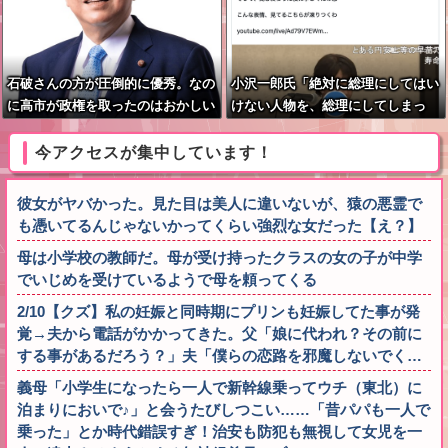
石破さんの方が圧倒的に優秀。なの
小沢一郎氏「絶対に総理にしてはい
に高市が政権を取ったのはおかしい
けない人物を、総理にしてしまっ
た。もはや取り返しがつかない」
今アクセスが集中しています！
彼女がヤバかった。見た目は美人に違いないが、猿の悪霊で
も憑いてるんじゃないかってくらい強烈な女だった【え？】
母は小学校の教師だ。母が受け持ったクラスの女の子が中学
でいじめを受けているようで母を頼ってくる
2/10【クズ】私の妊娠と同時期にプリンも妊娠してた事が発
覚→夫から電話がかかってきた。父「娘に代われ？その前に
する事があるだろう？」夫「僕らの恋路を邪魔しないでく…
義母「小学生になったら一人で新幹線乗ってウチ（東北）に
泊まりにおいで♪」と会うたびしつこい……「昔パパも一人で
乗った」とか時代錯誤すぎ！治安も防犯も無視して女児を一