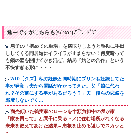
途中ですがこちらも(*ﾉ･ω･)ﾉ⌒。ﾄﾞｿﾞ
息子の「初めての重湯」を横取りしようと執拗に手出
ししてくる同居姑にイライラが止まらない！何度断って
も鍋の蓋を開けてかき混ぜ、結局『姑との合作』という
不快すぎる形に・・・
2/10【クズ】私の妊娠と同時期にプリンも妊娠してた
事が発覚→夫から電話がかかってきた。父「娘に代わ
れ？その前にする事があるだろう？」夫「僕らの恋路を
邪魔しないでく…
商売傾いた義実家のローンを半額負担中の我が家…
「家を買って」と調子に乗るトメに住む場所がなくなる
未来を教えてあげた結果←息根を止める返しでスカッと
ｗ