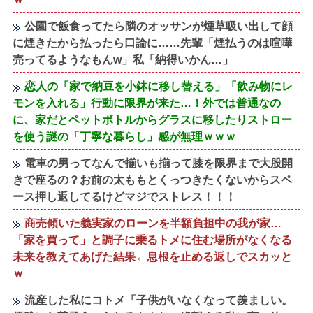
公園で飯食ってたら隣のオッサンが煙草吸い出して顔
に煙きたから払ったら口論に……先輩「煙払うのは喧嘩
売ってるようなもんw」私「納得いかん…」
恋人の「家で納豆を小鉢に移し替える」「飲み物にレ
モンを入れる」行動に限界が来た…！外では普通なの
に、家だとペットボトルからグラスに移したりストロー
を使う謎の「丁寧な暮らし」感が無理ｗｗｗ
電車の男ってなんで揃いも揃って膝を限界まで大股開
きで座るの？お前の太ももとくっつきたくないからスペ
ース押し返してるけどマジでストレス！！！
商売傾いた義実家のローンを半額負担中の我が家…
「家を買って」と調子に乗るトメに住む場所がなくなる
未来を教えてあげた結果←息根を止める返しでスカッと
ｗ
流産した私にコトメ「子供がいなくなって羨ましい。