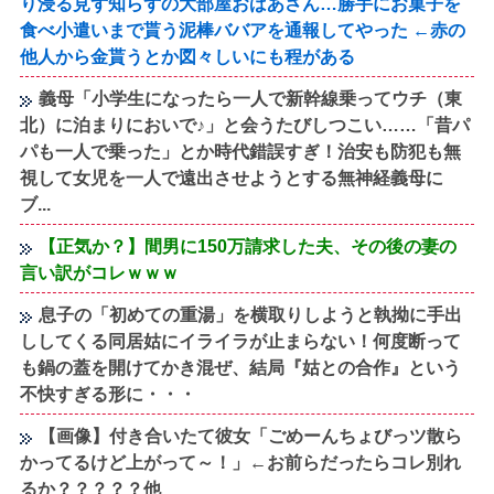
り浸る見ず知らずの大部屋おばあさん…勝手にお菓子を
食べ小遣いまで貰う泥棒ババアを通報してやった ←赤の
他人から金貰うとか図々しいにも程がある
義母「小学生になったら一人で新幹線乗ってウチ（東
北）に泊まりにおいで♪」と会うたびしつこい……「昔パ
パも一人で乗った」とか時代錯誤すぎ！治安も防犯も無
視して女児を一人で遠出させようとする無神経義母に
ブ...
【正気か？】間男に150万請求した夫、その後の妻の
言い訳がコレｗｗｗ
息子の「初めての重湯」を横取りしようと執拗に手出
ししてくる同居姑にイライラが止まらない！何度断って
も鍋の蓋を開けてかき混ぜ、結局『姑との合作』という
不快すぎる形に・・・
【画像】付き合いたて彼女「ごめーんちょびっツ散ら
かってるけど上がって～！」←お前らだったらコレ別れ
るか？？？？？他