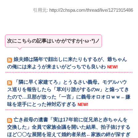
引用元:
http://2chspa.com/thread/live/1271915486
次にこちらの記事はいかがですか|･ω･*)ノ
娘夫婦は隔年で顔出しに来たりもするが、爺ちゃん
の俺には来ようが来まいがどっちでも良いわ
NEW!
「隣に早く家建てろ」とうるさい義母。モデルハウ
ス巡りを報告したら「草刈り誰がするのw」と煽ってき
たので…旦那が放った「一言」に義母オロオロｗｗ←嫌
味を逆手にとった神対応すぎる
NEW!
亡き叔母の遺書「実は17年前に従兄弟と赤ちゃんを
交換した」全員で家族会議を開いた結果、拍子抜けする
ほど〇〇な展開を迎えて婚約者呆然←家族の絆が深すぎ