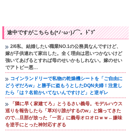
途中ですがこちらも(*ﾉ･ω･)ﾉ⌒。ﾄﾞｿﾞ
2/6私、結婚したい職業NO.1の公務員なんですけど、
嫁が子供連れて家出した。全く理由は思いつかないけど
強いてあげるとすれば母のせいかもしれない。嫁のせい
でアトピー悪…
コインランドリーで私物の乾燥機シートを「ご自由に
どうぞだろw」と勝手に盗もうとしたDQN夫婦！注意し
たら「は？名前かいてないんですけど」と逆ギレ
「隣に早く家建てろ」とうるさい義母。モデルハウス
巡りを報告したら「草刈り誰がするのw」と煽ってきた
ので…旦那が放った「一言」に義母オロオロｗｗ←嫌味
を逆手にとった神対応すぎる