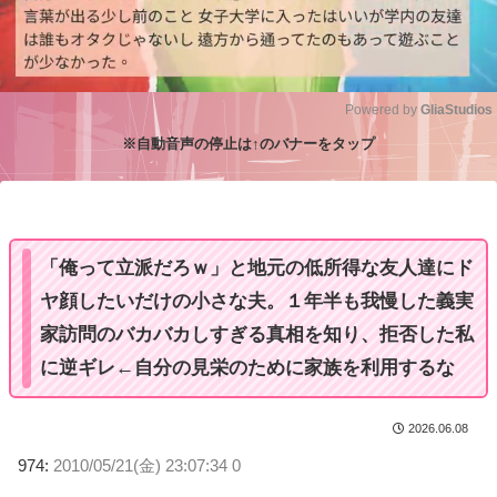
Powered by 
GliaStudios
※自動音声の停止は↑のバナーをタップ
M
u
t
e
「俺って立派だろｗ」と地元の低所得な友人達にド
ヤ顔したいだけの小さな夫。１年半も我慢した義実
家訪問のバカバカしすぎる真相を知り、拒否した私
に逆ギレ←自分の見栄のために家族を利用するな
2026.06.08
974:
2010/05/21(金) 23:07:34 0