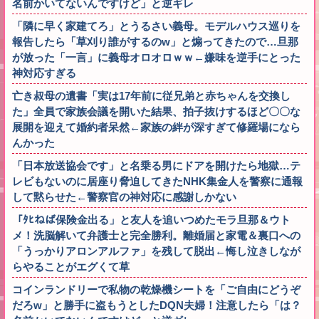
名前かいてないんですけど」と逆ギレ
「隣に早く家建てろ」とうるさい義母。モデルハウス巡りを
報告したら「草刈り誰がするのw」と煽ってきたので…旦那
が放った「一言」に義母オロオロｗｗ←嫌味を逆手にとった
神対応すぎる
亡き叔母の遺書「実は17年前に従兄弟と赤ちゃんを交換し
た」全員で家族会議を開いた結果、拍子抜けするほど〇〇な
展開を迎えて婚約者呆然←家族の絆が深すぎて修羅場になら
んかった
「日本放送協会です」と名乗る男にドアを開けたら地獄…テ
レビもないのに居座り脅迫してきたNHK集金人を警察に通報
して黙らせた←警察官の神対応に感謝しかない
「ﾀﾋねば保険金出る」と友人を追いつめたモラ旦那＆ウト
メ！洗脳解いて弁護士と完全勝利。離婚届と家電＆裏口への
「うっかりアロンアルファ」を残して脱出←悔し泣きしなが
らやることがエグくて草
コインランドリーで私物の乾燥機シートを「ご自由にどうぞ
だろw」と勝手に盗もうとしたDQN夫婦！注意したら「は？