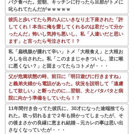
パク食べた。翌朝、キッチンに行ったら旦那がトメに
叱られてたんだがｗｗｗｗｗ
彼氏と歩いてたら男の人にいきなり土下座された「許
してくれ！本当に俺を愛してくれるのは君だって分か
ったんだ」怖いし気持ち悪いし、私「人違いだと思い
ます」と言ったら号泣されて！？
私「扁桃腺が腫れて辛い」トメ「大根食え」と大根お
ろしを出された。私「このままじゃきついし、逆に喉
に悪くない？」と固まってたらコトメが・・・
父が危篤状態の時、前日に「明日遊びに行きますね」
と義弟夫婦から電話があった。状況を説明して「遠慮
して欲しい」と断ったのに…翌朝、夫とバタバタと病
院に向かう準備をしていたら！？
11年間付き合ってた彼氏に、30才になった途端捨てら
れた。吹っ切れるまで２年も掛かってしまったが、そ
の後まさかの良縁に恵まれ結婚→元カレの事は思い出
さなくなっていたが・・・