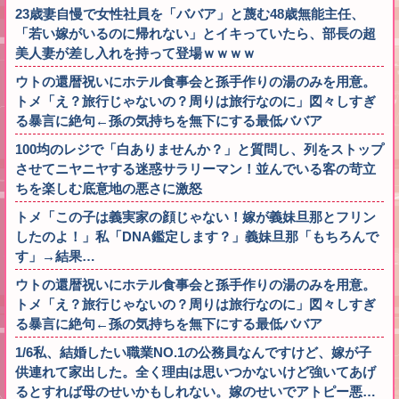
23歳妻自慢で女性社員を「ババア」と蔑む48歳無能主任、
「若い嫁がいるのに帰れない」とイキっていたら、部長の超
美人妻が差し入れを持って登場ｗｗｗｗ
ウトの還暦祝いにホテル食事会と孫手作りの湯のみを用意。
トメ「え？旅行じゃないの？周りは旅行なのに」図々しすぎ
る暴言に絶句←孫の気持ちを無下にする最低ババア
100均のレジで「白ありませんか？」と質問し、列をストップ
させてニヤニヤする迷惑サラリーマン！並んでいる客の苛立
ちを楽しむ底意地の悪さに激怒
トメ「この子は義実家の顔じゃない！嫁が義妹旦那とフリン
したのよ！」私「DNA鑑定します？」義妹旦那「もちろんで
す」→結果…
ウトの還暦祝いにホテル食事会と孫手作りの湯のみを用意。
トメ「え？旅行じゃないの？周りは旅行なのに」図々しすぎ
る暴言に絶句←孫の気持ちを無下にする最低ババア
1/6私、結婚したい職業NO.1の公務員なんですけど、嫁が子
供連れて家出した。全く理由は思いつかないけど強いてあげ
るとすれば母のせいかもしれない。嫁のせいでアトピー悪…