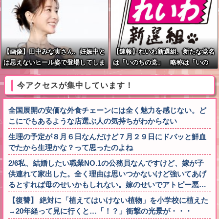
【画像】田中みな実さん、妊娠中と
【速報】れいわ新選組、新たな党名
は思えないヒール姿で登場してしま
は「いのちの党」 略称は「いの
う
ち」
今アクセスが集中しています！
全国展開の安価な外食チェーンには全く魅力を感じない。ど
こにでもあるような店選ぶ人の気持ちがわからない
生理の予定が８月６日なんだけど７月２９日にドバッと鮮血
でたから生理かな？って思ったのよね
2/6私、結婚したい職業NO.1の公務員なんですけど、嫁が子
供連れて家出した。全く理由は思いつかないけど強いてあげ
るとすれば母のせいかもしれない。嫁のせいでアトピー悪…
【復讐】 絶対に「植えてはいけない植物」を小学校に植えた
→20年経って見に行くと…「！？」衝撃の光景が・・・