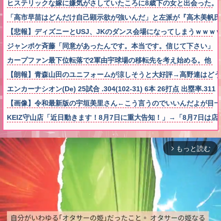
ヒステリックな嫁に嫌気がさしていたころに8歳下の女と出会った。
「高市早苗はどんだけ自己顕示欲が強いんだ」と左派が『高木美帆氏
【悲報】ディズニーとUSJ、JKのダンス会場になってしまうｗｗｗ
ジャンポケ斉藤「同意があったんです。本当です。信じて下さい」 
カープファン最下位転落で2軍由宇球場の移転先を考え始める。他
【朗報】青森山田のユニフォームが涼しそうと大好評→高野連はどう
エンカーナシオン(De) 25試合 .304(102-31) 6本 26打点 出塁率.311 O
【画像】令和最新版の宇垣美里さん←こう言うのでいいんだよが目一杯詰まっ
KEIZ守山店「近日動きます！8月7日に重大告知！」→「8月7日は
もっと読む
arrow_forward_ios