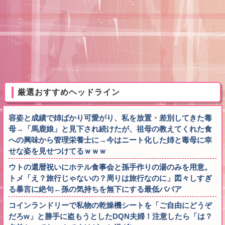
厳選おすすめヘッドライン
容姿と成績で姉ばかり可愛がり、私を放置・差別してきた毒
母→「馬鹿娘」と見下され続けたが、祖母の教えてくれた食
への興味から管理栄養士に→今はニート化した姉と毒母に幸
せな姿を見せつけてるｗｗｗ
ウトの還暦祝いにホテル食事会と孫手作りの湯のみを用意。
トメ「え？旅行じゃないの？周りは旅行なのに」図々しすぎ
る暴言に絶句←孫の気持ちを無下にする最低ババア
コインランドリーで私物の乾燥機シートを「ご自由にどうぞ
だろw」と勝手に盗もうとしたDQN夫婦！注意したら「は？