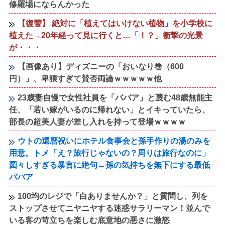
修羅場にならんかった
【復讐】 絶対に「植えてはいけない植物」を小学校に
植えた→20年経って見に行くと…「！？」衝撃の光景
が・・・
【画像あり】ディズニーの「おいなり巻（600
円）」、卑猥すぎて賛否両論ｗｗｗｗｗ他
23歳妻自慢で女性社員を「ババア」と蔑む48歳無能主
任、「若い嫁がいるのに帰れない」とイキっていたら、
部長の超美人妻が差し入れを持って登場ｗｗｗｗ
ウトの還暦祝いにホテル食事会と孫手作りの湯のみを
用意。トメ「え？旅行じゃないの？周りは旅行なのに」
図々しすぎる暴言に絶句←孫の気持ちを無下にする最低
ババア
100均のレジで「白ありませんか？」と質問し、列を
ストップさせてニヤニヤする迷惑サラリーマン！並んで
いる客の苛立ちを楽しむ底意地の悪さに激怒