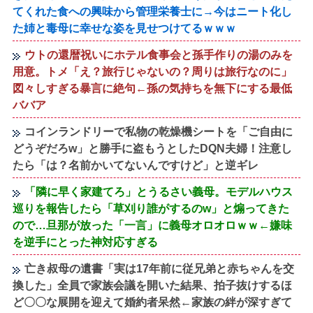
てくれた食への興味から管理栄養士に→今はニート化し
た姉と毒母に幸せな姿を見せつけてるｗｗｗ
ウトの還暦祝いにホテル食事会と孫手作りの湯のみを
用意。トメ「え？旅行じゃないの？周りは旅行なのに」
図々しすぎる暴言に絶句←孫の気持ちを無下にする最低
ババア
コインランドリーで私物の乾燥機シートを「ご自由に
どうぞだろw」と勝手に盗もうとしたDQN夫婦！注意し
たら「は？名前かいてないんですけど」と逆ギレ
「隣に早く家建てろ」とうるさい義母。モデルハウス
巡りを報告したら「草刈り誰がするのw」と煽ってきた
ので…旦那が放った「一言」に義母オロオロｗｗ←嫌味
を逆手にとった神対応すぎる
亡き叔母の遺書「実は17年前に従兄弟と赤ちゃんを交
換した」全員で家族会議を開いた結果、拍子抜けするほ
ど〇〇な展開を迎えて婚約者呆然←家族の絆が深すぎて