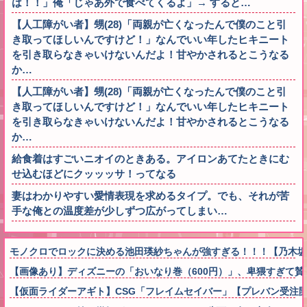
は！！」俺「じゃあ外で食べてくるよ」→ すると…
【人工障がい者】甥(28)「両親が亡くなったんで僕のこと引
き取ってほしいんですけど！」なんでいい年したヒキニート
を引き取らなきゃいけないんだよ！甘やかされるとこうなる
か…
【人工障がい者】甥(28)「両親が亡くなったんで僕のこと引
き取ってほしいんですけど！」なんでいい年したヒキニート
を引き取らなきゃいけないんだよ！甘やかされるとこうなる
か…
給食着はすごいニオイのときある。アイロンあてたときにむ
せ込むほどにクッッッサ！ってなる
妻はわかりやすい愛情表現を求めるタイプ。でも、それが苦
手な俺との温度差が少しずつ広がってしまい…
モノクロでロックに決める池田瑛紗ちゃんが強すぎる！！！【乃木坂
【画像あり】ディズニーの「おいなり巻（600円）」、卑猥すぎて賛
【仮面ライダーアギト】CSG「フレイムセイバー」【プレバン受注