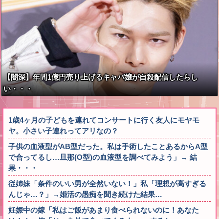
いかない！！！！！
【闇深】年間1億円売り上げるキャバ嬢が自殺配信したらし
い・・・
1歳4ヶ月の子どもを連れてコンサートに行く友人にモヤモ
ヤ。小さい子連れってアリなの？
子供の血液型がAB型だった。私は手術したことあるからA型
で合ってるし…旦那(O型)の血液型を調べてみよう」→ 結
果・・・
従姉妹「条件のいい男が全然いない！」私「理想が高すぎる
んじゃ…？」→婚活の愚痴を聞き続けた結果…
妊娠中の嫁「私はご飯があまり食べられないのに！あなた