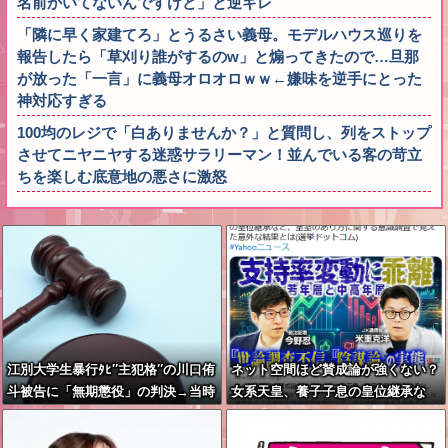
名前かいてないんですけど」と逆ギレ
「隣に早く家建てろ」とうるさい義母。モデルハウス巡りを
報告したら「草刈り誰がするのw」と煽ってきたので…旦那
が放った「一言」に義母オロオロｗｗ←嫌味を逆手にとった
神対応すぎる
100均のレジで「白ありませんか？」と質問し、列をストップ
させてニヤニヤする迷惑サラリーマン！並んでいる客の苛立
ちを楽しむ底意地の悪さに激怒
江別大学生暴行ﾀﾋ″主犯格″の川口侑
ネット空間ほど賛成論が強くない？
斗被告に「無期懲役」の判決→当時
女系天皇、養子子息の皇位継承な
17歳少年に「懲役30年」の判決
ど…皇室のあり方に関する意識調査
で見えた意外な結果とは