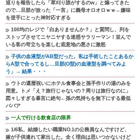
巡りを報告したら「草刈り誰がするのw」と煽ってきた
ので…旦那が放った「一言」に義母オロオロｗｗ←嫌味
を逆手にとった神対応すぎる
100均のレジで「白ありませんか？」と質問し、列を
ストップさせてニヤニヤする迷惑サラリーマン！並んで
いる客の苛立ちを楽しむ底意地の悪さに激怒
子供の血液型がAB型だった。私は手術したことあるか
らA型で合ってるし…旦那(O型)の血液型を調べてみよ
う」→ 結果・・・
ウトの還暦祝いにホテル食事会と孫手作りの湯のみを
用意。トメ「え？旅行じゃないの？周りは旅行なのに」
図々しすぎる暴言に絶句←孫の気持ちを無下にする最低
ババア
一人で行ける飲食店の限界
1/6私、結婚したい職業NO.1の公務員なんですけど、
嫁が子供連れて家出した。全く理由は思いつかないけど