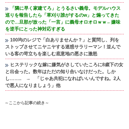
「隣に早く家建てろ」とうるさい義母。モデルハウス
巡りを報告したら「草刈り誰がするのw」と煽ってきた
ので…旦那が放った「一言」に義母オロオロｗｗ←嫌味
を逆手にとった神対応すぎる
100均のレジで「白ありませんか？」と質問し、列を
ストップさせてニヤニヤする迷惑サラリーマン！並んで
いる客の苛立ちを楽しむ底意地の悪さに激怒
ヒステリックな嫁に嫌気がさしていたころに8歳下の女
と出会った。数年はただの知り合いなけだった。しか
し…….. → 「じゃあ共犯になればいいんですね。2人
で悪人になりましょう」他
～ここから記事の続き～