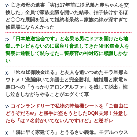
亡き叔母の遺書「実は17年前に従兄弟と赤ちゃんを交
換した」全員で家族会議を開いた結果、拍子抜けするほ
ど〇〇な展開を迎えて婚約者呆然←家族の絆が深すぎて
修羅場にならんかった
「日本放送協会です」と名乗る男にドアを開けたら地
獄…テレビもないのに居座り脅迫してきたNHK集金人を
警察に通報して黙らせた←警察官の神対応に感謝しかな
い
「ﾀﾋねば保険金出る」と友人を追いつめたモラ旦那＆
ウトメ！洗脳解いて弁護士と完全勝利。離婚届と家電＆
裏口への「うっかりアロンアルファ」を残して脱出←悔
し泣きしながらやることがエグくて草
コインランドリーで私物の乾燥機シートを「ご自由に
どうぞだろw」と勝手に盗もうとしたDQN夫婦！注意し
たら「は？名前かいてないんですけど」と逆ギレ
「隣に早く家建てろ」とうるさい義母。モデルハウス