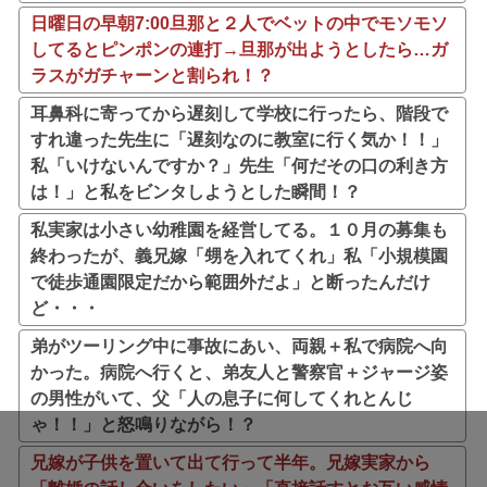
日曜日の早朝7:00旦那と２人でベットの中でモソモソ
してるとピンポンの連打→旦那が出ようとしたら…ガ
ラスがガチャーンと割られ！？
耳鼻科に寄ってから遅刻して学校に行ったら、階段で
すれ違った先生に「遅刻なのに教室に行く気か！！」
私「いけないんですか？」先生「何だその口の利き方
は！」と私をビンタしようとした瞬間！？
私実家は小さい幼稚園を経営してる。１０月の募集も
終わったが、義兄嫁「甥を入れてくれ」私「小規模園
で徒歩通園限定だから範囲外だよ」と断ったんだけ
ど・・・
弟がツーリング中に事故にあい、両親＋私で病院へ向
かった。病院へ行くと、弟友人と警察官＋ジャージ姿
の男性がいて、父「人の息子に何してくれとんじ
ゃ！！」と怒鳴りながら！？
兄嫁が子供を置いて出て行って半年。兄嫁実家から