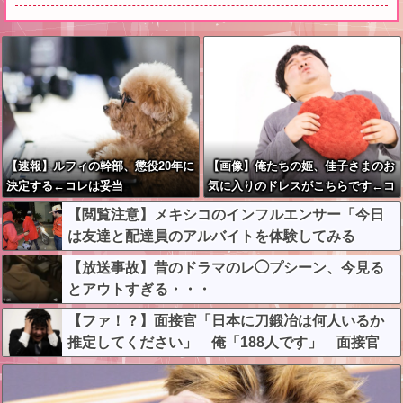
【速報】ルフィの幹部、懲役20年に
【画像】俺たちの姫、佳子さまのお
決定する←コレは妥当
気に入りのドレスがこちらです←コ
か？？？？？？？
レは可愛過ぎるw w w w w w w w
【閲覧注意】メキシコのインフルエンサー「今日
は友達と配達員のアルバイトを体験してみる
よ！！」←結果・・・
【放送事故】昔のドラマのレ◯プシーン、今見る
とアウトすぎる・・・
【ファ！？】面接官「日本に刀鍛冶は何人いるか
推定してください」 俺「188人です」 面接官
「どういう風に考えましたか？」 俺「知ってま
した」→この後『こう』なったんだがマジで納得