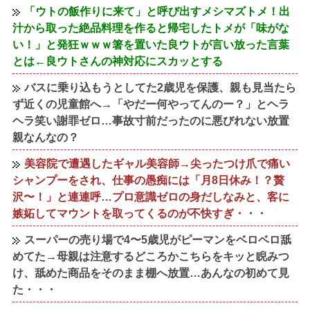
「ウトの飯作りに来て」と呼び出すメシマズトメ！出
汁から取った絶品料理を作ると帰宅したトメが「味がな
い！」と発狂ｗｗｗ箸を置いた良ウトが言い放った言葉
とは←良ウトさんの神対応にスカッとする
バスに乗り込もうとしてた2歳児を保護、親も見当たら
ず近くの児童館へ→「やだー何やってんのー？」とヘラ
ヘラ笑い謝罪ゼロ…事故寸前だったのに悪びれない放置
親なんなの？
美容院で遭遇したギャル美容師→尖ったつけ爪で痛い
シャンプーをされ、仕事の愚痴には「月8日休み！？贅
沢〜！」と連連呼…プロ意識ゼロの身だしなみと、客に
嫉妬してマウントを取ってくるのが不快すぎ・・・
スーパーの売り場で4〜5歳児がピーマンをベロベロ舐
めてた→母親は注意するどころかこちらをキッと睨みつ
け、舐めた商品をそのまま棚へ放置…あんなの初めて見
た・・・