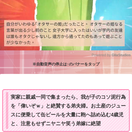
Powered by 
GliaStudios
※自動音声の停止は↑のバナーをタップ
M
u
t
e
実家に親戚一同で集まったら、我が子のコソ泥行為
を「偉いぞｗ」と絶賛する弟夫婦。お土産のジュー
スに便乗して缶ビールを大量に鞄へ詰め込む4歳児
と、注意もせずニヤニヤ笑う弟嫁に絶望