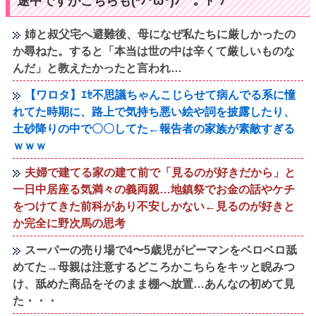
途中ですがこちらも(*ﾉ･ω･)ﾉ⌒。ﾄﾞｿﾞ
姉と叔父宅へ避難後、母になぜ私たちに厳しかったの
か尋ねた。すると「本当は世の中は辛くて厳しいものな
んだ」と教えたかったと言われ…
【ワロタ】ｴｾ不思議ちゃんこじらせて病んでる系に憧
れてた時期に、路上で気持ち悪い絵や詞を披露したり、
土砂降りの中で〇〇してた←報告者の家族が素敵すぎる
ｗｗｗ
夫婦で建てる家の建て前で「見るのが好きだから」と
一日中居座る気満々の義両親…地鎮祭でお金の話やケチ
をつけてきた前科があり不安しかない←見るのが好きと
か完全に野次馬の思考
スーパーの売り場で4〜5歳児がピーマンをベロベロ舐
めてた→母親は注意するどころかこちらをキッと睨みつ
け、舐めた商品をそのまま棚へ放置…あんなの初めて見
た・・・