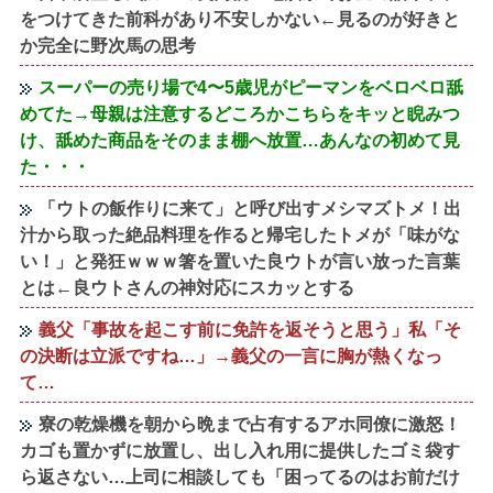
をつけてきた前科があり不安しかない←見るのが好きと
か完全に野次馬の思考
スーパーの売り場で4〜5歳児がピーマンをベロベロ舐
めてた→母親は注意するどころかこちらをキッと睨みつ
け、舐めた商品をそのまま棚へ放置…あんなの初めて見
た・・・
「ウトの飯作りに来て」と呼び出すメシマズトメ！出
汁から取った絶品料理を作ると帰宅したトメが「味がな
い！」と発狂ｗｗｗ箸を置いた良ウトが言い放った言葉
とは←良ウトさんの神対応にスカッとする
義父「事故を起こす前に免許を返そうと思う」私「そ
の決断は立派ですね…」→義父の一言に胸が熱くなっ
て…
寮の乾燥機を朝から晩まで占有するアホ同僚に激怒！
カゴも置かずに放置し、出し入れ用に提供したゴミ袋す
ら返さない…上司に相談しても「困ってるのはお前だけ