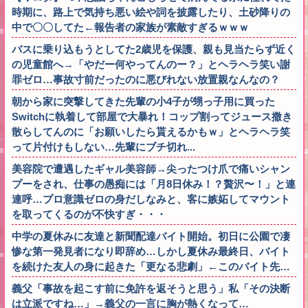
時期に、路上で気持ち悪い絵や詞を披露したり、土砂降りの
中で〇〇してた←報告者の家族が素敵すぎるｗｗｗ
バスに乗り込もうとしてた2歳児を保護、親も見当たらず近く
の児童館へ→「やだー何やってんのー？」とヘラヘラ笑い謝
罪ゼロ…事故寸前だったのに悪びれない放置親なんなの？
朝から家に突撃してきた先輩の小4子が甥っ子用に買った
Switchに執着して部屋で大暴れ！コップ割ってジュース撒き
散らしてんのに「お願いしたら貰えるかもｗ」とヘラヘラ笑
って片付けもしない…先輩にブチ切れ...
美容院で遭遇したギャル美容師→尖ったつけ爪で痛いシャン
プーをされ、仕事の愚痴には「月8日休み！？贅沢〜！」と連
連呼…プロ意識ゼロの身だしなみと、客に嫉妬してマウント
を取ってくるのが不快すぎ・・・
中学の夏休みに友達と新聞配達バイト開始。初日に公園で凄
惨な第一発見者になり即辞め…しかし夏休み最終日、バイト
を続けた友人の身に起きた「更なる悲劇」←このバイト先…
義父「事故を起こす前に免許を返そうと思う」私「その決断
は立派ですね…」→義父の一言に胸が熱くなって…