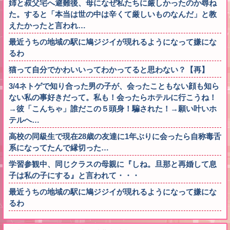
姉と叔父宅へ避難後、母になぜ私たちに厳しかったのか尋ね
た。すると「本当は世の中は辛くて厳しいものなんだ」と教
えたかったと言われ…
最近うちの地域の駅に鳩ジジイが現れるようになって嫌にな
るわ
猫って自分でかわいいってわかってると思わない？【再】
3/4ネトゲで知り合った男の子が、会ったこともない顔も知ら
ない私の事好きだって。私も！会ったらホテルに行こうね！
→彼「こんちゃ」誰だこの５頭身！騙された！→願い叶いホ
テルへ…
高校の同級生で現在28歳の友達に1年ぶりに会ったら自称毒舌
系になってたんで縁切った…
学習参観中、同じクラスの母親に『しね。旦那と再婚して息
子は私の子にする』と言われて・・・
最近うちの地域の駅に鳩ジジイが現れるようになって嫌にな
るわ