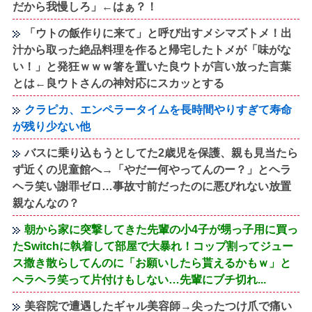
だから我慢しろ」←はぁ？！
「ウトの飯作りに来て」と呼び出すメシマズトメ！出
汁から取った絶品料理を作ると帰宅したトメが「味がな
い！」と発狂ｗｗｗ箸を置いた良ウトが言い放った言葉
とは←良ウトさんの神対応にスカッとする
クラピカ、エンペラータイムを長時間やりすぎて寿命
が残り少ない他
バスに乗り込もうとしてた2歳児を保護、親も見当たら
ず近くの児童館へ→「やだー何やってんのー？」とヘラ
ヘラ笑い謝罪ゼロ…事故寸前だったのに悪びれない放置
親なんなの？
朝から家に突撃してきた先輩の小4子が甥っ子用に買っ
たSwitchに執着して部屋で大暴れ！コップ割ってジュー
ス撒き散らしてんのに「お願いしたら貰えるかもｗ」と
ヘラヘラ笑って片付けもしない…先輩にブチ切れ...
美容院で遭遇したギャル美容師→尖ったつけ爪で痛い