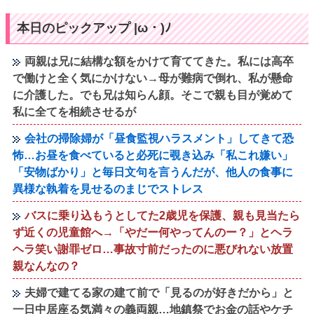
本日のピックアップ |ω・)ﾉ
両親は兄に結構な額をかけて育ててきた。私には高卒
で働けと全く気にかけない→母が難病で倒れ、私が懸命
に介護した。でも兄は知らん顔。そこで親も目が覚めて
私に全てを相続させるが
会社の掃除婦が「昼食監視ハラスメント」してきて恐
怖…お昼を食べていると必死に覗き込み「私これ嫌い」
「安物ばかり」と毎日文句を言うんだが、他人の食事に
異様な執着を見せるのまじでストレス
バスに乗り込もうとしてた2歳児を保護、親も見当たら
ず近くの児童館へ→「やだー何やってんのー？」とヘラ
ヘラ笑い謝罪ゼロ…事故寸前だったのに悪びれない放置
親なんなの？
夫婦で建てる家の建て前で「見るのが好きだから」と
一日中居座る気満々の義両親…地鎮祭でお金の話やケチ