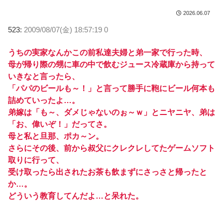
2026.06.07
523:
2009/08/07(金) 18:57:19 0
うちの実家なんかこの前私達夫婦と弟一家で行った時、
母が帰り際の甥に車の中で飲むジュース冷蔵庫から持って
いきなと言ったら、
「パパのビールも～！」と言って勝手に鞄にビール何本も
詰めていったよ…。
弟嫁は「も～、ダメじゃないのぉ～ｗ」とニヤニヤ、弟は
「お、偉いぞ！」だってさ。
母と私と旦那、ポカ～ン。
さらにその後、前から叔父にクレクレしてたゲームソフト
取りに行って、
受け取ったら出されたお茶も飲まずにさっさと帰ったと
か…。
どういう教育してんだよ…と呆れた。