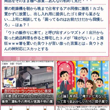
商品をそのまま棚へ放置…あんなの初めて見た・・・
寮の乾燥機を朝から晩まで占有するアホ同僚に激怒！カゴも
置かずに放置し、出し入れ用に提供したゴミ袋すら返さな
い…上司に相談しても「困ってるのはお前だけだから我慢し
ろ」←はぁ？！
「ウトの飯作りに来て」と呼び出すメシマズトメ！出汁から
取った絶品料理を作ると帰宅したトメが「味がない！」と発
狂ｗｗｗ箸を置いた良ウトが言い放った言葉とは←良ウトさ
んの神対応にスカッとする
【京都】走行中のトラックがビルに
【正論】有吉「『俺テレビ見ない』
衝突…運転手の男性が意識不明の重
って言う奴おかしいだろ。団子屋で
体 宇治市
『団子食べない』って言うか？」