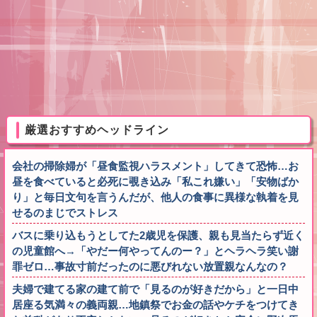
厳選おすすめヘッドライン
会社の掃除婦が「昼食監視ハラスメント」してきて恐怖…お
昼を食べていると必死に覗き込み「私これ嫌い」「安物ばか
り」と毎日文句を言うんだが、他人の食事に異様な執着を見
せるのまじでストレス
バスに乗り込もうとしてた2歳児を保護、親も見当たらず近く
の児童館へ→「やだー何やってんのー？」とヘラヘラ笑い謝
罪ゼロ…事故寸前だったのに悪びれない放置親なんなの？
夫婦で建てる家の建て前で「見るのが好きだから」と一日中
居座る気満々の義両親…地鎮祭でお金の話やケチをつけてき