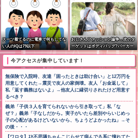
スーツ着てるのに電車で何もしてな
おじさんファッション論争→次のタ
い人のIQは79以下
ーゲットはボディバッグ?パーカー
もダメハーフパンツもダメ悲鳴も
今アクセスが集中しています！
無保険で入院時、友達「困ったときは助け合い」と12万円を
用意してくれた→震災で友人の家倒壊。友人「お金返して」
私「返す義務はないよ」→他友人に縁切りされたけど用意す
るべき？
義弟「子供３人を育てられないから引き取って」私「な
ぜ？」義弟「子なしだから。実子がいたら差別やらいじめっ
子の心配があるけどいないから、ちょうどよかったね」→そ
の後・・・
【ワロタ】ｴｾ不思議ちゃんこじらせて病んでる系に憧れてた