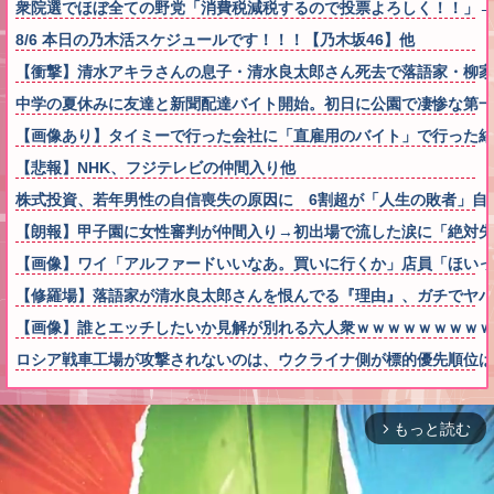
衆院選でほぼ全ての野党「消費税減税するので投票よろしく！！」→
8/6 本日の乃木活スケジュールです！！！【乃木坂46】他
【衝撃】清水アキラさんの息子・清水良太郎さん死去で落語家・柳家
中学の夏休みに友達と新聞配達バイト開始。初日に公園で凄惨な第一
【画像あり】タイミーで行った会社に「直雇用のバイト」で行った結
【悲報】NHK、フジテレビの仲間入り他
株式投資、若年男性の自信喪失の原因に 6割超が「人生の敗者」自
【朗報】甲子園に女性審判が仲間入り→初出場で流した涙に「絶対失
【画像】ワイ「アルファードいいなあ。買いに行くか」店員「ほいっ
【修羅場】落語家が清水良太郎さんを恨んでる『理由』、ガチでヤバ
【画像】誰とエッチしたいか見解が別れる六人衆ｗｗｗｗｗｗｗｗｗ
ロシア戦車工場が攻撃されないのは、ウクライナ側が標的優先順位は
もっと読む
arrow_forward_ios