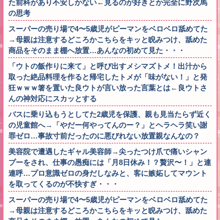
た前科があり不安しかない←見るのが好きとか完全に野次馬
の思考
スーパーの売り場で4〜5歳児がピーマンをベロベロ舐めてた
→母親は注意するどころかこちらをキッと睨みつけ、舐めた
商品をそのまま棚へ放置…あんなの初めて見た・・・
「ウトの飯作りに来て」と呼び出すメシマズトメ！出汁から
取った絶品料理を作ると帰宅したトメが「味がない！」と発
狂ｗｗｗ箸を置いた良ウトが言い放った言葉とは←良ウトさ
んの神対応にスカッとする
バスに乗り込もうとしてた2歳児を保護、親も見当たらず近く
の児童館へ→「やだー何やってんのー？」とヘラヘラ笑い謝
罪ゼロ…事故寸前だったのに悪びれない放置親なんなの？
美容院で遭遇したギャル美容師→尖ったつけ爪で痛いシャン
プーをされ、仕事の愚痴には「月8日休み！？贅沢〜！」と連
連呼…プロ意識ゼロの身だしなみと、客に嫉妬してマウント
を取ってくるのが不快すぎ・・・
スーパーの売り場で4〜5歳児がピーマンをベロベロ舐めてた
→母親は注意するどころかこちらをキッと睨みつけ、舐めた