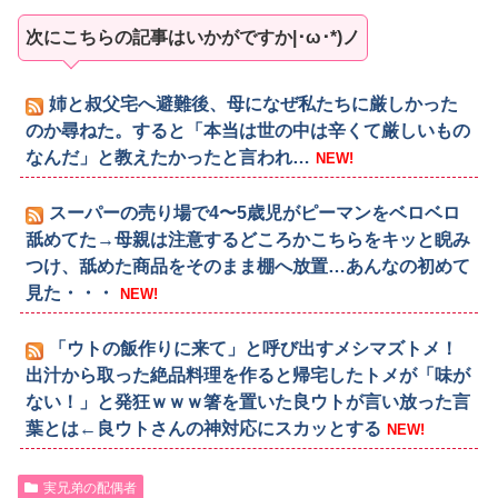
次にこちらの記事はいかがですか|･ω･*)ノ
姉と叔父宅へ避難後、母になぜ私たちに厳しかった
のか尋ねた。すると「本当は世の中は辛くて厳しいもの
なんだ」と教えたかったと言われ…
NEW!
スーパーの売り場で4〜5歳児がピーマンをベロベロ
舐めてた→母親は注意するどころかこちらをキッと睨み
つけ、舐めた商品をそのまま棚へ放置…あんなの初めて
見た・・・
NEW!
「ウトの飯作りに来て」と呼び出すメシマズトメ！
出汁から取った絶品料理を作ると帰宅したトメが「味が
ない！」と発狂ｗｗｗ箸を置いた良ウトが言い放った言
葉とは←良ウトさんの神対応にスカッとする
NEW!
実兄弟の配偶者