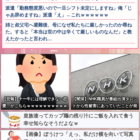
派遣「勤務態度悪いので一旦シフト未定にしますね」俺「じ
ゃあ辞めますね」派遣「え」←これｗｗｗｗｗｗ
姉と叔父宅へ避難後、母になぜ私たちに厳しかったのか尋ね
た。すると「本当は世の中は辛くて厳しいものなんだ」と教
えたかったと言われ…
【悲報】チー牛には理解できない恋
【闇深】NHK職員が番組出演タレン
愛、がこちらｗｗｗｗｗｗｗｗｗｗ
トから性被害にあっていたことが発
ｗｗｗｗｗｗｗｗｗｗｗ
覚してしまう・・・
皇族達ってカップ麺の残り汁にご飯を入れて食う
幸せ知らなそうだよなｗ
【画像】ぼうけつ「えっ、私だけ横を向いて写真