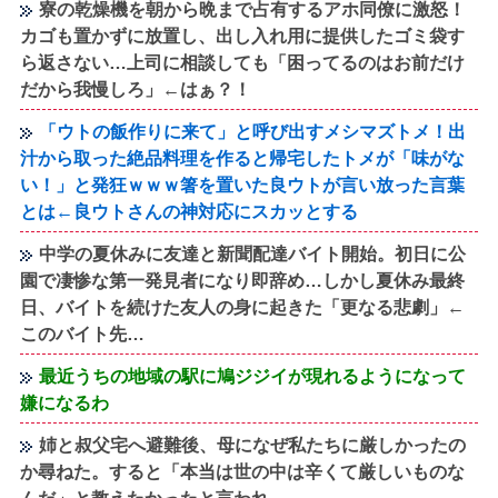
寮の乾燥機を朝から晩まで占有するアホ同僚に激怒！
カゴも置かずに放置し、出し入れ用に提供したゴミ袋す
ら返さない…上司に相談しても「困ってるのはお前だけ
だから我慢しろ」←はぁ？！
「ウトの飯作りに来て」と呼び出すメシマズトメ！出
汁から取った絶品料理を作ると帰宅したトメが「味がな
い！」と発狂ｗｗｗ箸を置いた良ウトが言い放った言葉
とは←良ウトさんの神対応にスカッとする
中学の夏休みに友達と新聞配達バイト開始。初日に公
園で凄惨な第一発見者になり即辞め…しかし夏休み最終
日、バイトを続けた友人の身に起きた「更なる悲劇」←
このバイト先…
最近うちの地域の駅に鳩ジジイが現れるようになって
嫌になるわ
姉と叔父宅へ避難後、母になぜ私たちに厳しかったの
か尋ねた。すると「本当は世の中は辛くて厳しいものな