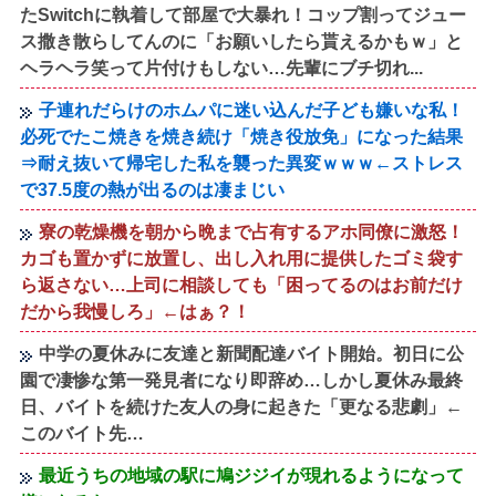
たSwitchに執着して部屋で大暴れ！コップ割ってジュー
ス撒き散らしてんのに「お願いしたら貰えるかもｗ」と
ヘラヘラ笑って片付けもしない…先輩にブチ切れ...
子連れだらけのホムパに迷い込んだ子ども嫌いな私！
必死でたこ焼きを焼き続け「焼き役放免」になった結果
⇒耐え抜いて帰宅した私を襲った異変ｗｗｗ←ストレス
で37.5度の熱が出るのは凄まじい
寮の乾燥機を朝から晩まで占有するアホ同僚に激怒！
カゴも置かずに放置し、出し入れ用に提供したゴミ袋す
ら返さない…上司に相談しても「困ってるのはお前だけ
だから我慢しろ」←はぁ？！
中学の夏休みに友達と新聞配達バイト開始。初日に公
園で凄惨な第一発見者になり即辞め…しかし夏休み最終
日、バイトを続けた友人の身に起きた「更なる悲劇」←
このバイト先…
最近うちの地域の駅に鳩ジジイが現れるようになって