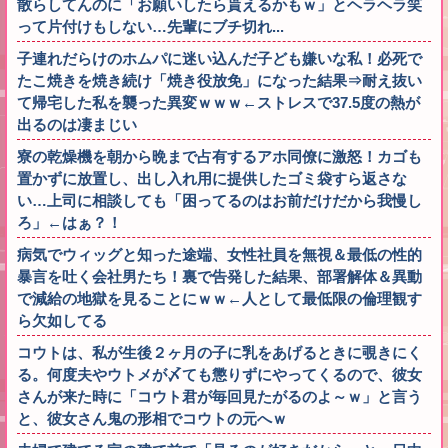
散らしてんのに「お願いしたら貰えるかもｗ」とヘラヘラ笑
って片付けもしない…先輩にブチ切れ...
子連れだらけのホムパに迷い込んだ子ども嫌いな私！必死で
たこ焼きを焼き続け「焼き役放免」になった結果⇒耐え抜い
て帰宅した私を襲った異変ｗｗｗ←ストレスで37.5度の熱が
出るのは凄まじい
寮の乾燥機を朝から晩まで占有するアホ同僚に激怒！カゴも
置かずに放置し、出し入れ用に提供したゴミ袋すら返さな
い…上司に相談しても「困ってるのはお前だけだから我慢し
ろ」←はぁ？！
病気でウィッグと知った途端、女性社員を無視＆最低の性的
暴言を吐く会社男たち！裏で告発した結果、部署解体＆異動
で減給の地獄を見ることにｗｗ←人として最低限の倫理観す
ら欠如してる
コウトは、私が生後２ヶ月の子に乳をあげるときに覗きにく
る。何度夫やウトメが〆ても懲りずにやってくるので、彼女
さんが来た時に「コウト君が毎回見たがるのよ～ｗ」と言う
と、彼女さん鬼の形相でコウトの元へｗ