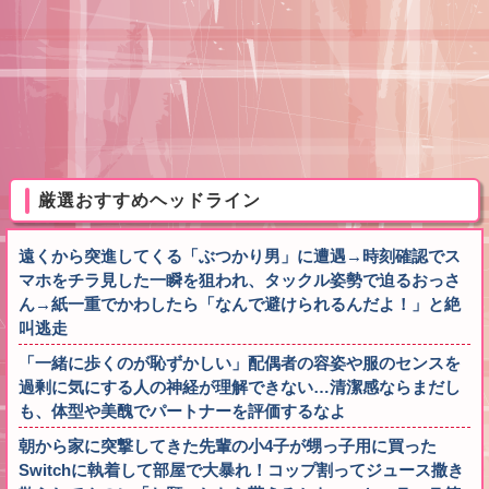
厳選おすすめヘッドライン
遠くから突進してくる「ぶつかり男」に遭遇→時刻確認でス
マホをチラ見した一瞬を狙われ、タックル姿勢で迫るおっさ
ん→紙一重でかわしたら「なんで避けられるんだよ！」と絶
叫逃走
「一緒に歩くのが恥ずかしい」配偶者の容姿や服のセンスを
過剰に気にする人の神経が理解できない…清潔感ならまだし
も、体型や美醜でパートナーを評価するなよ
朝から家に突撃してきた先輩の小4子が甥っ子用に買った
Switchに執着して部屋で大暴れ！コップ割ってジュース撒き