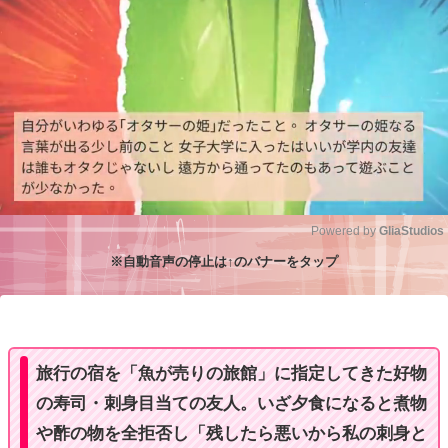
Powered by 
GliaStudios
※自動音声の停止は↑のバナーをタップ
M
u
t
e
旅行の宿を「魚が売りの旅館」に指定してきた好物
の寿司・刺身目当ての友人。いざ夕食になると煮物
や酢の物を全拒否し「残したら悪いから私の刺身と