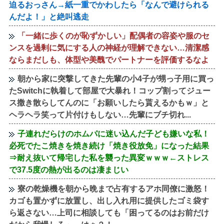
迫るおっさん→紙一重でかわしたら「なんで避けられる
んだよ！」と絶叫逃走
「一緒に歩くのが恥ずかしい」配偶者の容姿や服のセ
ンスを過剰に気にする人の神経が理解できない…清潔感
ならまだしも、体型や美醜でパートナーを評価するなよ
朝から家に突撃してきた先輩の小4子が甥っ子用に買っ
たSwitchに執着して部屋で大暴れ！コップ割ってジュー
ス撒き散らしてんのに「お願いしたら貰えるかもｗ」と
ヘラヘラ笑って片付けもしない…先輩にブチ切れ...
子連れだらけのホムパに迷い込んだ子ども嫌いな私！
必死でたこ焼きを焼き続け「焼き役放免」になった結果
⇒耐え抜いて帰宅した私を襲った異変ｗｗｗ←ストレス
で37.5度の熱が出るのは凄まじい
寮の乾燥機を朝から晩まで占有するアホ同僚に激怒！
カゴも置かずに放置し、出し入れ用に提供したゴミ袋す
ら返さない…上司に相談しても「困ってるのはお前だけ