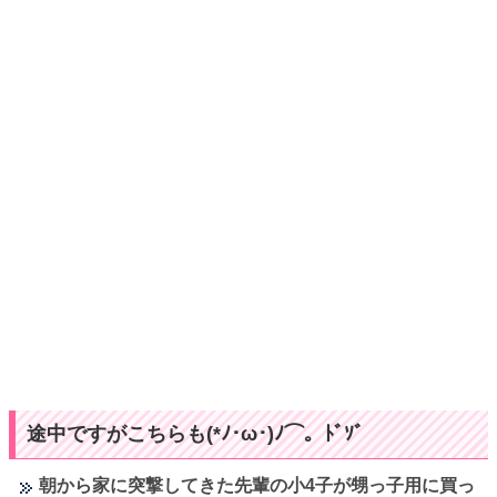
途中ですがこちらも(*ﾉ･ω･)ﾉ⌒。ﾄﾞｿﾞ
朝から家に突撃してきた先輩の小4子が甥っ子用に買っ