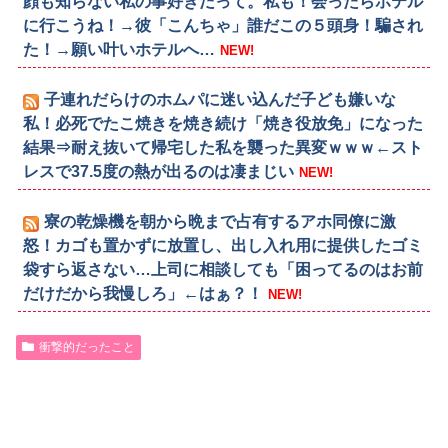
顔も知らない私の事好きだって。私も！会ったらホテル
に行こうね！→彼「こんちゃ」誰だこの５頭身！騙され
た！→願い叶いホテルへ…
NEW!
子連れだらけのホムパに迷い込んだ子ども嫌いな
私！必死でたこ焼きを焼き続け「焼き役放免」になった
結果⇒耐え抜いて帰宅した私を襲った異変ｗｗｗ←スト
レスで37.5度の熱が出るのは凄まじい
NEW!
寮の乾燥機を朝から晩まで占有するアホ同僚に激
怒！カゴも置かずに放置し、出し入れ用に提供したゴミ
袋すら返さない…上司に相談しても「困ってるのはお前
だけだから我慢しろ」←はぁ？！
NEW!
衝撃的だったこと