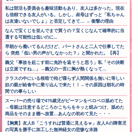
私は部活も委員会も趣味活動もあり、友人は多かった。現在
も信頼できる友人がいる。しかし、叔母はずっと「私ちゃん
は友達いないでしょ」と否定してきて… → 衝撃の理由
なんで宝くじを並んでまで買うの？宝くじなんて確率的に当
選する可能性は低いのに...
早朝から働いてるんだけど、パートさんと二人で仕事してた
ら 突然「低い男の声がしなかった？」と聞かれた。【再】
義父「事故を起こす前に免許を返そうと思う」私「その決断
は立派ですね…」→義父の一言に胸が熱くなって…
クラスの中にいる根暗で殆ど喋らず人間関係も無いに等しい
奴の親が給食中に乗り込んで来た！！→その原因は朝礼の時
間での事らしい
スーパーの売り場で4?5歳児がピーマンをベロベロ舐めてた
→母親は注意するどころかこちらをキッと睨みつけ、舐めた
商品をそのまま棚へ放置…あんなの初めて見た・・・
【胸糞】友人B「こうすれば普通に見えるｗ」友人Aの障害児
の写真を勝手に加工した無神経女の悲惨な末路