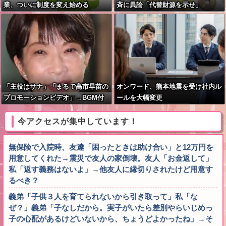
業、ついに制度を変え始める
斉に異論「代替財源を示せ」
「主役はサナ」「まるで高市早苗の
オンワード、熊本地震を受け社内ル
プロモーションビデオ」→BGM付
ールを大幅変更
き被災地視察動画に批判殺到
今アクセスが集中しています！
無保険で入院時、友達「困ったときは助け合い」と12万円を
用意してくれた→震災で友人の家倒壊。友人「お金返して」
私「返す義務はないよ」→他友人に縁切りされたけど用意す
るべき？
義弟「子供３人を育てられないから引き取って」私「な
ぜ？」義弟「子なしだから。実子がいたら差別やらいじめっ
子の心配があるけどいないから、ちょうどよかったね」→そ