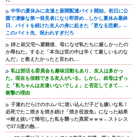
中学の夏休みに友達と新聞配達バイト開始。初日に公
園で凄惨な第一発見者になり即辞め…しかし夏休み最終
日、バイトを続けた友人の身に起きた「更なる悲劇」←
このバイト先、呪われすぎだろ
姉と叔父宅へ避難後、母になぜ私たちに厳しかったの
か尋ねた。すると「本当は世の中は辛くて厳しいものな
んだ」と教えたかったと言われ…
私は部活も委員会も趣味活動もあり、友人は多かっ
た。現在も信頼できる友人がいる。しかし、叔母はずっ
と「私ちゃんは友達いないでしょ」と否定してきて… →
衝撃の理由
子連れだらけのホムパに迷い込んだ子ども嫌いな私！
必死でたこ焼きを焼き続け「焼き役放免」になった結果
⇒耐え抜いて帰宅した私を襲った異変ｗｗｗ←ストレス
で37.5度の熱…