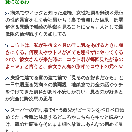
嫌になるわ
病気でウィッグと知った途端、女性社員を無視＆最低
の性的暴言を吐く会社男たち！裏で告発した結果、部署
解体＆異動で減給の地獄を見ることにｗｗ←人として最
低限の倫理観すら欠如してる
コウトは、私が生後２ヶ月の子に乳をあげるときに覗
きにくる。何度夫やウトメが〆ても懲りずにやってくる
ので、彼女さんが来た時に「コウト君が毎回見たがるの
よ～ｗ」と言うと、彼女さん鬼の形相でコウトの元へｗ
夫婦で建てる家の建て前で「見るのが好きだから」と
一日中居座る気満々の義両親…地鎮祭でお金の話やケチ
をつけてきた前科があり不安しかない←見るのが好きと
か完全に野次馬の思考
スーパーの売り場で4〜5歳児がピーマンをベロベロ舐
めてた→母親は注意するどころかこちらをキッと睨みつ
け、舐めた商品をそのまま棚へ放置…あんなの初めて見
た・・・