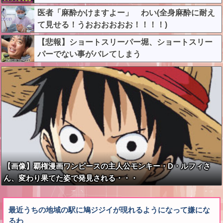
医者「麻酔かけますよー」 わい(全身麻酔に耐え
て見せる！うおおおおおお！！！！)
【悲報】ショートスリーパー堀、ショートスリー
パーでない事がバレてしまう
【画像】覇権漫画ワンピースの主人公モンキー・D・ルフィさ
ん、変わり果てた姿で発見される・・・
最近うちの地域の駅に鳩ジジイが現れるようになって嫌にな
るわ