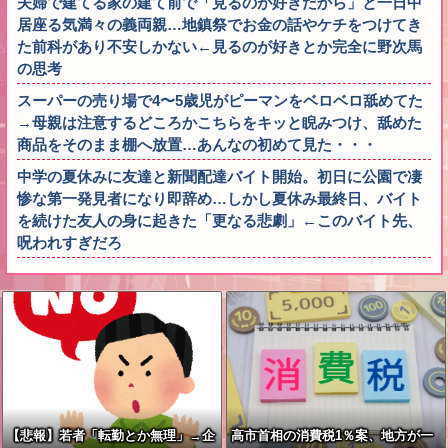
夫婦で建てる家の建て前で「見るのが好きだから」と一日中
居座る気満々の義両親…地鎮祭でお金の話やケチをつけてき
た前科があり不安しかない←見るのが好きとか完全に野次馬
の思考
スーパーの売り場で4〜5歳児がピーマンをベロベロ舐めてた
→母親は注意するどころかこちらをキッと睨みつけ、舐めた
商品をそのまま棚へ放置…あんなの初めて見た・・・
中学の夏休みに友達と新聞配達バイト開始。初日に公園で凄
惨な第一発見者になり即辞め…しかし夏休み最終日、バイト
を続けた友人の身に起きた「更なる悲劇」←このバイト先、
呪われすぎだろ
【悲報】若者「転勤とか無理」→企
高市首相の消費税1％案、地方が一