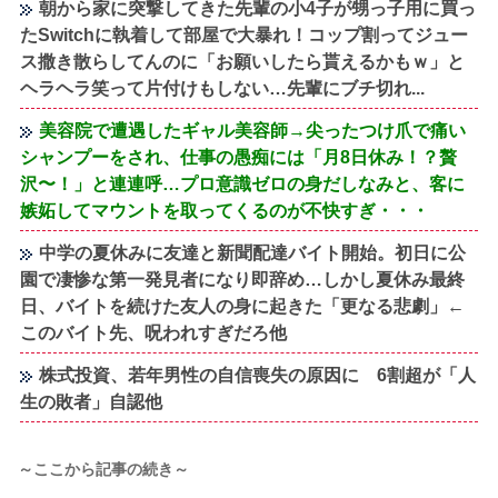
朝から家に突撃してきた先輩の小4子が甥っ子用に買っ
たSwitchに執着して部屋で大暴れ！コップ割ってジュー
ス撒き散らしてんのに「お願いしたら貰えるかもｗ」と
ヘラヘラ笑って片付けもしない…先輩にブチ切れ...
美容院で遭遇したギャル美容師→尖ったつけ爪で痛い
シャンプーをされ、仕事の愚痴には「月8日休み！？贅
沢〜！」と連連呼…プロ意識ゼロの身だしなみと、客に
嫉妬してマウントを取ってくるのが不快すぎ・・・
中学の夏休みに友達と新聞配達バイト開始。初日に公
園で凄惨な第一発見者になり即辞め…しかし夏休み最終
日、バイトを続けた友人の身に起きた「更なる悲劇」←
このバイト先、呪われすぎだろ他
株式投資、若年男性の自信喪失の原因に 6割超が「人
生の敗者」自認他
～ここから記事の続き～