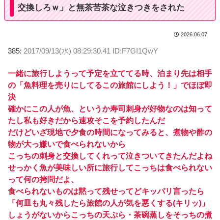
交換しろｗ」と無茶苦茶な泣きつきをされた
2026.06.07
385:
2017/09/13(水) 08:29:30.41 ID:F7GI1QwY
一緒に旅行しようって予定を立ててる時、泊まり先は相手
の「魚料理を売りにしてるこの旅館にしよう！」でほぼ即
決
確かにこの人が魚、というか寿司刺身が好物なのは知って
たし私も好きだから速攻そこを予約したんだ
だけどいざ現地で夕食の時間になってみると、煮物や酢の
物が大っ嫌いで食べられないから
こっちの刺身と交換してくれって泣きついてきたんだよね
せっかく魚が美味しい所に旅行してこっちは食べられない
って何の拷問だよ、
食べられないものは黙って残せってどキッパリ言ったら
「何皿も丸々残したら旅館の人が気を悪くする(キリッ)」
しょうがないからこっちの天ぷら・茶碗蒸しをそっちの煮