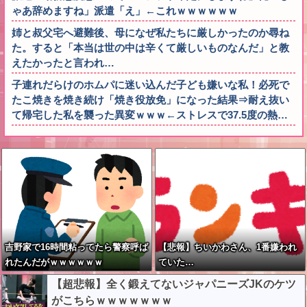
ゃあ辞めますね」派遣「え」←これｗｗｗｗｗｗ
姉と叔父宅へ避難後、母になぜ私たちに厳しかったのか尋ね
た。すると「本当は世の中は辛くて厳しいものなんだ」と教
えたかったと言われ…
子連れだらけのホムパに迷い込んだ子ども嫌いな私！必死で
たこ焼きを焼き続け「焼き役放免」になった結果⇒耐え抜い
て帰宅した私を襲った異変ｗｗｗ←ストレスで37.5度の熱…
吉野家で16時間粘ってたら警察呼ば
【悲報】ちいかわさん、1番嫌われ
れたんだがｗｗｗｗｗｗ
ていた…
【超悲報】全く鍛えてないジャパニーズJKのケツ
がこちらｗｗｗｗｗｗｗ