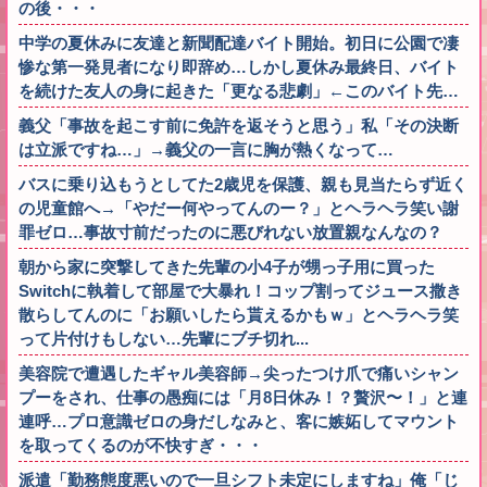
の後・・・
中学の夏休みに友達と新聞配達バイト開始。初日に公園で凄
惨な第一発見者になり即辞め…しかし夏休み最終日、バイト
を続けた友人の身に起きた「更なる悲劇」←このバイト先…
義父「事故を起こす前に免許を返そうと思う」私「その決断
は立派ですね…」→義父の一言に胸が熱くなって…
バスに乗り込もうとしてた2歳児を保護、親も見当たらず近く
の児童館へ→「やだー何やってんのー？」とヘラヘラ笑い謝
罪ゼロ…事故寸前だったのに悪びれない放置親なんなの？
朝から家に突撃してきた先輩の小4子が甥っ子用に買った
Switchに執着して部屋で大暴れ！コップ割ってジュース撒き
散らしてんのに「お願いしたら貰えるかもｗ」とヘラヘラ笑
って片付けもしない…先輩にブチ切れ...
美容院で遭遇したギャル美容師→尖ったつけ爪で痛いシャン
プーをされ、仕事の愚痴には「月8日休み！？贅沢〜！」と連
連呼…プロ意識ゼロの身だしなみと、客に嫉妬してマウント
を取ってくるのが不快すぎ・・・
派遣「勤務態度悪いので一旦シフト未定にしますね」俺「じ