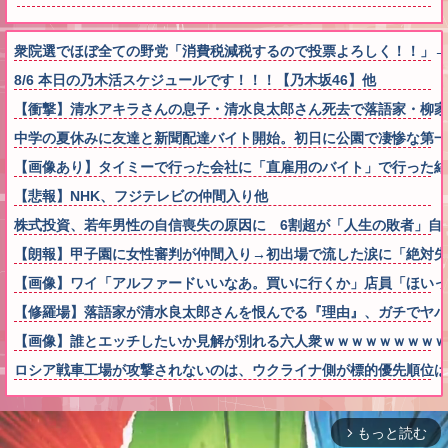
衆院選でほぼ全ての野党「消費税減税するので投票よろしく！！」→
8/6 本日の乃木活スケジュールです！！！【乃木坂46】他
【衝撃】清水アキラさんの息子・清水良太郎さん死去で落語家・柳家
中学の夏休みに友達と新聞配達バイト開始。初日に公園で凄惨な第一
【画像あり】タイミーで行った会社に「直雇用のバイト」で行った結
【悲報】NHK、フジテレビの仲間入り他
株式投資、若年男性の自信喪失の原因に 6割超が「人生の敗者」自
【朗報】甲子園に女性審判が仲間入り→初出場で流した涙に「絶対失
【画像】ワイ「アルファードいいなあ。買いに行くか」店員「ほいっ
【修羅場】落語家が清水良太郎さんを恨んでる『理由』、ガチでヤバ
【画像】誰とエッチしたいか見解が別れる六人衆ｗｗｗｗｗｗｗｗｗ
ロシア戦車工場が攻撃されないのは、ウクライナ側が標的優先順位は
もっと読む
arrow_forward_ios