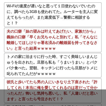
Wi-Fiの速度が遅いなと思って１日使わないでいたの
に、調べたら3GBも使われてた。ルーターを主人に変
えてもらったが、また速度低下→警察に相談する
と！？
夫の口癖「妹の望みは叶えてあげたい、家族だから」
義妹の口癖「早くお兄ちゃんと別れて」私「そんなに
離婚してほしけりゃ署名済みの離婚届を持ってきなさ
い」と言った結果ｗｗｗｗｗ
トメの家に泊まりに行った時、すごく美味しいまんじ
ゅうを出された。旦那も私も「うまいうまい」とパク
パク食べた。翌朝、キッチンに行ったら旦那がトメに
叱られてたんだがｗｗｗｗｗ
彼氏と歩いてたら男の人にいきなり土下座された「許
してくれ！本当に俺を愛してくれるのは君だって分か
ったんだ」怖いし気持ち悪いし、私「人違いだと思い
ます」と言ったら号泣されて！？