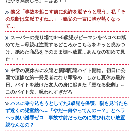
だから我慢しろ」←はぁ？！
義父「事故を起こす前に免許を返そうと思う」私「そ
の決断は立派ですね…」→義父の一言に胸が熱くなっ
て…
スーパーの売り場で4〜5歳児がピーマンをベロベロ舐
めてた→母親は注意するどころかこちらをキッと睨みつ
け、舐めた商品をそのまま棚へ放置…あんなの初めて見
た・・・
中学の夏休みに友達と新聞配達バイト開始。初日に公
園で凄惨な第一発見者になり即辞め…しかし夏休み最終
日、バイトを続けた友人の身に起きた「更なる悲劇」←
このバイト先、呪われすぎだろ
バスに乗り込もうとしてた2歳児を保護、親も見当たら
ず近くの児童館へ→「やだー何やってんのー？」とヘラ
ヘラ笑い謝罪ゼロ…事故寸前だったのに悪びれない放置
親なんなの？