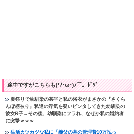
途中ですがこちらも(*ﾉ･ω･)ﾉ⌒。ﾄﾞｿﾞ
夏祭りで幼馴染の甚平と私の浴衣がまさかの『さくら
んぼ柄被り』私達の浮気を疑いビンタしてきた幼馴染の
彼女R子→その後、幼馴染にフラれ、なぜか私の婚約者
に突撃ｗｗｗ…
生活カツカツな私に「義父の墓の管理費10万払っ