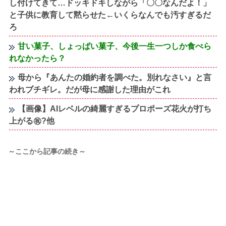
し付けてきて…ドッキドキしながら「〇〇なんだよ！」
と子供に教育して黙らせた←いくらなんでも汚すぎるだ
ろ
甘い菓子、しょっぱい菓子、今後一生一つしか食べら
れなかったら？
母から『あんたの婚約者を調べた。別れなさい』と言
われブチギレ。だが母に感謝した理由がこれ
【画像】AIレベルの綺麗すぎるプロポーズ花火が打ち
上がる㊗?他
～ここから記事の続き～