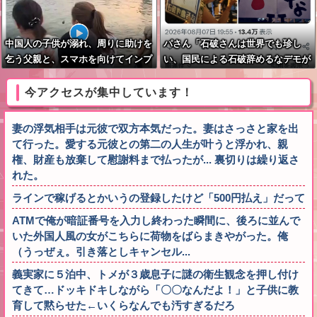
中国人の子供が溺れ、周りに助けを
パさん「石破さんは世界でも珍し
乞う父親と、スマホを向けてインプ
い、国民による石破辞めるなデモが
レ稼ぎの見物人
自然発生した総理大臣です」
今アクセスが集中しています！
妻の浮気相手は元彼で双方本気だった。妻はさっさと家を出
て行った。愛する元彼との第二の人生が叶うと浮かれ、親
権、財産も放棄して慰謝料まで払ったが... 裏切りは繰り返さ
れた。
ラインで稼げるとかいうの登録したけど「500円払え」だって
ATMで俺が暗証番号を入力し終わった瞬間に、後ろに並んで
いた外国人風の女がこちらに荷物をばらまきやがった。俺
（うっぜぇ。引き落としキャンセル...
義実家に５泊中、トメが３歳息子に謎の衛生観念を押し付け
てきて…ドッキドキしながら「〇〇なんだよ！」と子供に教
育して黙らせた←いくらなんでも汚すぎるだろ