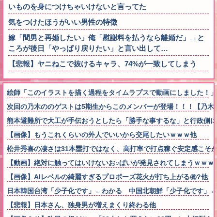
いものを身につけちゃいけないと言ってた
気をつけたほうがいい男性の特徴
嫁「間男と再婚したい」俺「慰謝料を払うなら離婚だ」→と
ころが後日「やっぱり戻りたい」と言い出して…
【悲報】ヤニねこで抜けるキャラ、74%が一致してしまう
絵師「このイラストを描く過程をタイムラプスで動画にしました！」
次回の乃木ののゲストは5期生からこのメンバーが登場！！！【乃木坂
熊本避難所で大工が手伝おうとしたら「勝手な事するな」と行政側に
【画像】もうこれくらいの外人でいいから交尾したいｗｗｗ他
松井秀喜の凄さは31本塁打ではなく、高打率で打点稼ぐ安定感こそ
【動画】絶対に触ってはいけないお○ぱいが発見されてしまうｗｗｗ
【画像】AIレベルの綺麗すぎるプロポーズ花火が打ち上がる㊗?他
日本韓国台湾「少子化です」←わかる 中国北朝鮮「少子化です」
【悲報】日本さん、独身男が増えまくり終わる他