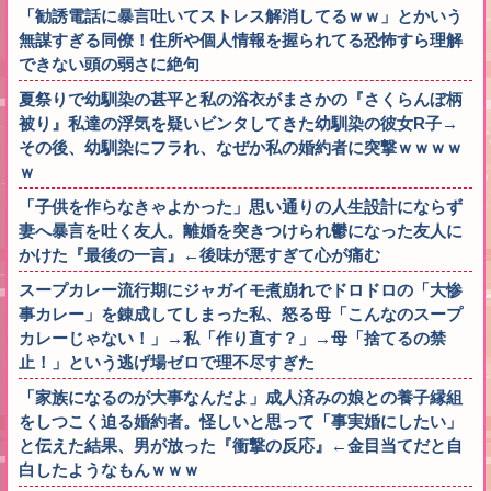
「勧誘電話に暴言吐いてストレス解消してるｗｗ」とかいう
無謀すぎる同僚！住所や個人情報を握られてる恐怖すら理解
できない頭の弱さに絶句
夏祭りで幼馴染の甚平と私の浴衣がまさかの『さくらんぼ柄
被り』私達の浮気を疑いビンタしてきた幼馴染の彼女R子→
その後、幼馴染にフラれ、なぜか私の婚約者に突撃ｗｗｗｗ
ｗ
「子供を作らなきゃよかった」思い通りの人生設計にならず
妻へ暴言を吐く友人。離婚を突きつけられ鬱になった友人に
かけた『最後の一言』←後味が悪すぎて心が痛む
スープカレー流行期にジャガイモ煮崩れでドロドロの「大惨
事カレー」を錬成してしまった私、怒る母「こんなのスープ
カレーじゃない！」→私「作り直す？」→母「捨てるの禁
止！」という逃げ場ゼロで理不尽すぎた
「家族になるのが大事なんだよ」成人済みの娘との養子縁組
をしつこく迫る婚約者。怪しいと思って「事実婚にしたい」
と伝えた結果、男が放った『衝撃の反応』←金目当てだと自
白したようなもんｗｗｗ