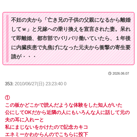
t
e
不妊の夫から「亡き兄の子供の父親になるから離婚
してｗ」と兄嫁への乗り換えを宣言された妻。呆れ
て即離婚、都市部でバリバリ働いていたら、１年後
に内臓疾患で丸焦げになった元夫から衝撃の寄生要
請が・・・
2026.06.07
353:
2010/06/27(日) 23:23:40 0
①
この板かどこかで読んだような体験をした知人がいた
公にしてOKだから近隣の人にもいろんな人に話して元の
夫の耳に入れーと
私にまじないをかけたので記念カキコ
エネミーかわからんのでこちらに投下