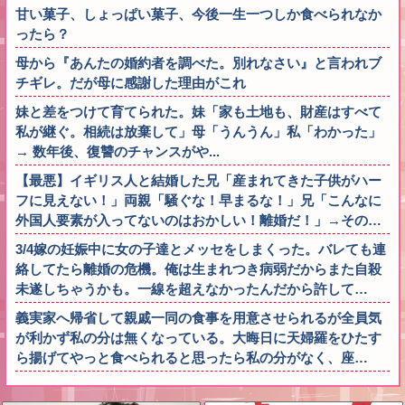
甘い菓子、しょっぱい菓子、今後一生一つしか食べられなか
ったら？
母から『あんたの婚約者を調べた。別れなさい』と言われブ
チギレ。だが母に感謝した理由がこれ
妹と差をつけて育てられた。妹「家も土地も、財産はすべて
私が継ぐ。相続は放棄して」母「うんうん」私「わかった」
→ 数年後、復讐のチャンスがや...
【最悪】イギリス人と結婚した兄「産まれてきた子供がハー
フに見えない！」両親「騒ぐな！早まるな！」兄「こんなに
外国人要素が入ってないのはおかしい！離婚だ！」→その…
3/4嫁の妊娠中に女の子達とメッセをしまくった。バレても連
絡してたら離婚の危機。俺は生まれつき病弱だからまた自殺
未遂しちゃうかも。一線を超えなかったんだから許して…
義実家へ帰省して親戚一同の食事を用意させられるが全員気
が利かず私の分は無くなっている。大晦日に天婦羅をひたす
ら揚げてやっと食べられると思ったら私の分がなく、座…