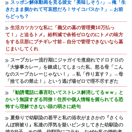
スッポン解体動画を見る彼女「美味しそう♪」→俺「生
きたまま捌かれて可哀想だろ！サイコパスか？」←お前
らどっち？
生活カツカツな私に「義父の墓の管理費10万払っ
て！」と迫るトメ。給料減で余裕ゼロなのにトメの味方
をする旦那にブチギレ寸前←自分で管理できないなら墓
じまいしてくれ
スープカレー流行期にジャガイモ煮崩れでドロドロの
「大惨事カレー」を錬成してしまった私、怒る母「こん
なのスープカレーじゃない！」→私「作り直す？」→母
「捨てるの禁止！」という逃げ場ゼロで理不尽すぎた
「勧誘電話に暴言吐いてストレス解消してるｗｗ」と
かいう無謀すぎる同僚！住所や個人情報を握られてる恐
怖すら理解できない頭の弱さに絶句
夏祭りで幼馴染の甚平と私の浴衣がまさかの『さくら
んぼ柄被り』私達の浮気を疑いビンタしてきた幼馴染の
彼女R子→その後、幼馴染にフラれ、なぜか私の婚約者