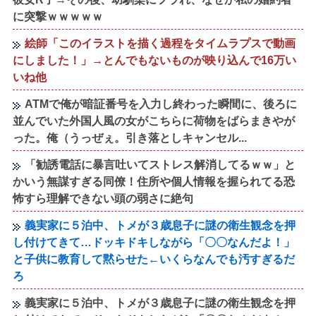
に突撃ｗｗｗｗｗ
絵師「このイラストを描く過程をタイムラプスで動画
にしました！」→とんでもないものが映り込んで16万い
いね他
ATMで俺が暗証番号を入力し終わった瞬間に、後ろに
並んでいた外国人風の女がこちらに荷物をばらまきやが
った。俺（うっぜぇ。引き落としキャンセル...
「勧誘電話に暴言吐いてストレス解消してるｗｗ」と
かいう無謀すぎる同僚！住所や個人情報を握られてる恐
怖すら理解できない頭の弱さに絶句
義実家に５泊中、トメが３歳息子に謎の衛生観念を押
し付けてきて…ドッキドキしながら「〇〇なんだよ！」
と子供に教育して黙らせた←いくらなんでも汚すぎるだ
ろ
義実家に５泊中、トメが３歳息子に謎の衛生観念を押