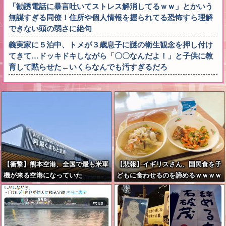
「勧誘電話に暴言吐いてストレス解消してるｗｗ」とかいう
無謀すぎる同僚！住所や個人情報を握られてる恐怖すら理解
できない頭の弱さに絶句
義実家に５泊中、トメが３歳息子に謎の衛生観念を押し付け
てきて…ドッキドキしながら「〇〇なんだよ！」と子供に教
育して黙らせた←いくらなんでも汚すぎるだろ
【衝撃】熊本空港、全国で最も米軍
【悲報】イギリスさん、国民食を子
機が来る空港になっていた
どもに食わせるのを諦めるｗｗｗｗ
ｗｗｗ