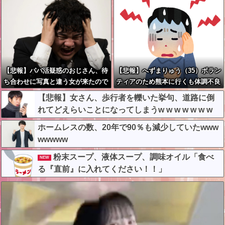
【悲報】パパ活疑惑のおじさん、待
【悲報】へずまりゅう（35）ボラン
ち合わせに写真と違う女が来たので
ティアのため熊本に行くも体調不良
逃げようとするも眼鏡を奪われ可哀
で病院に行く
【悲報】女さん、歩行者を轢いた挙句、道路に倒
想なことになっているところを激写
れてどえらいことになってしまうw w w w w w w
されてしまう…
ホームレスの数、20年で90％も減少していたwww
wwwww
粉末スープ、液体スープ、調味オイル「食べ
NEW
る『直前』に入れてください！！」