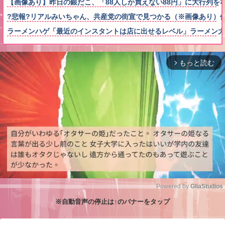
【画像あり】昨日の銀だこ、「88人しか買えない88円」に大行列を
?悲報?リアルみいちゃん、共産党の街宣で見つかる（※画像あり）
ラーメンハゲ「最近のインスタントは店に出せるレベル」ラーメン大
もっと読む
arrow_forward_ios
Powered by 
GliaStudios
※自動音声の停止は↑のバナーをタップ
M
u