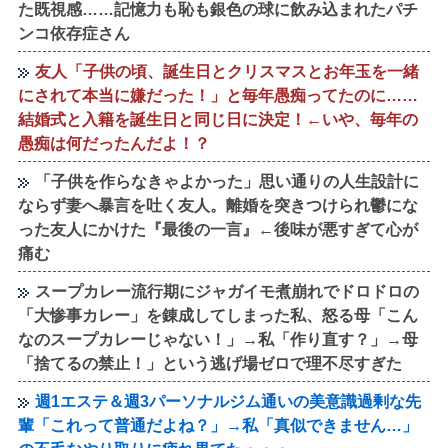
た既視感……記憶力も恥も銀色の球に飲み込まれたパチ
ンコ依存症さん
友人「子供の頃、誕生日とクリスマスとお年玉を一緒
にされて本当に嫌だった！」と毎年愚痴ってたのに……
結婚式と入籍を誕生日と同じ日に決定！←いや、毎年の
愚痴は何だったんだよ！？
「子供を作らなきゃよかった」思い通りの人生設計に
ならず妻へ暴言を吐く友人。離婚を突きつけられ鬱にな
った友人にかけた『最後の一言』←後味が悪すぎて心が
痛む
スープカレー流行期にジャガイモ煮崩れでドロドロの
「大惨事カレー」を錬成してしまった私、怒る母「こん
なのスープカレーじゃない！」→私「作り直す？」→母
「捨てるの禁止！」という逃げ場ゼロで理不尽すぎた
週1エステ＆週3パーソナルジム通いの美意識過剰な先
輩「これって普通だよね？」→私「真似できません…」