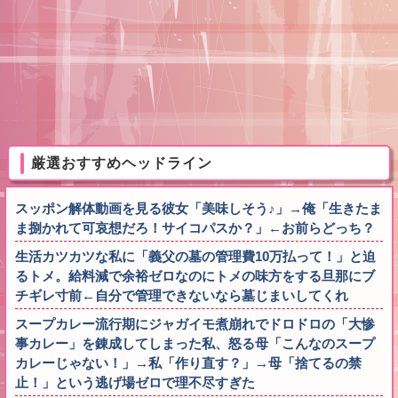
厳選おすすめヘッドライン
スッポン解体動画を見る彼女「美味しそう♪」→俺「生きたま
ま捌かれて可哀想だろ！サイコパスか？」←お前らどっち？
生活カツカツな私に「義父の墓の管理費10万払って！」と迫
るトメ。給料減で余裕ゼロなのにトメの味方をする旦那にブ
チギレ寸前←自分で管理できないなら墓じまいしてくれ
スープカレー流行期にジャガイモ煮崩れでドロドロの「大惨
事カレー」を錬成してしまった私、怒る母「こんなのスープ
カレーじゃない！」→私「作り直す？」→母「捨てるの禁
止！」という逃げ場ゼロで理不尽すぎた