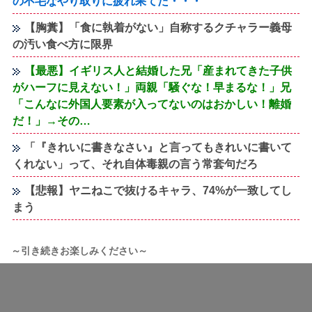
の不毛なやり取りに疲れ果てた・・・
【胸糞】「食に執着がない」自称するクチャラー義母
の汚い食べ方に限界
【最悪】イギリス人と結婚した兄「産まれてきた子供
がハーフに見えない！」両親「騒ぐな！早まるな！」兄
「こんなに外国人要素が入ってないのはおかしい！離婚
だ！」→その…
「『きれいに書きなさい』と言ってもきれいに書いて
くれない」って、それ自体毒親の言う常套句だろ
【悲報】ヤニねこで抜けるキャラ、74%が一致してし
まう
～引き続きお楽しみください～