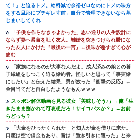
て！」と迫るトメ。給料減で余裕ゼロなのにトメの味方
をする旦那にブチギレ寸前←自分で管理できないなら墓
じまいしてくれ
「子供を作らなきゃよかった」思い通りの人生設計に
ならず妻へ暴言を吐く友人。離婚を突きつけられ鬱にな
った友人にかけた『最後の一言』←後味が悪すぎて心が
痛む
「家族になるのが大事なんだよ」成人済みの娘との養
子縁組をしつこく迫る婚約者。怪しいと思って「事実婚
にしたい」と伝えた結果、男が放った『衝撃の反応』←
金目当てだと自白したようなもんｗｗｗ
スッポン解体動画を見る彼女「美味しそう♪」→俺「生
きたまま捌かれて可哀想だろ！サイコパスか？」←お前
らどっち？
「大金をひったくられた」と知人が金を借りに来た。
口座は空で借金もあり、昔は「置き引きに遭った」と来