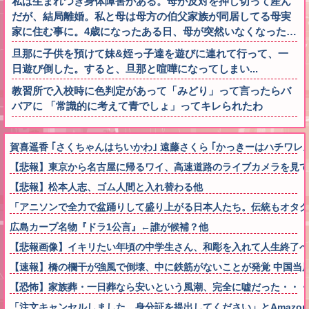
私は生まれつき身体障害がある。母が反対を押し切って産ん
だが、結局離婚。私と母は母方の伯父家族が同居してる母実
家に住む事に。4歳になったある日、母が突然いなくなった…
旦那に子供を預けて妹&姪っ子達を遊びに連れて行って、一
日遊び倒した。すると、旦那と喧嘩になってしまい...
教習所で入校時に色判定があって「みどり」って言ったらバ
バアに 「常識的に考えて青でしょ」ってキレられたわ
賀喜遥香 ｢さくちゃんはちいかわ｣ 遠藤さくら ｢かっきーはハチワレ｣
【悲報】東京から名古屋に帰るワイ、高速道路のライブカメラを見て
【悲報】松本人志、ゴム人間と入れ替わる他
「アニソンで全力で盆踊りして盛り上がる日本人たち。伝統もオタク
広島カープ名物『ドラ1公言』←誰が候補？他
【悲報画像】イキリたい年頃の中学生さん、和彫を入れて人生終了へ←これ
【速報】橋の欄干が強風で倒壊、中に鉄筋がないことが発覚 中国当
【恐怖】家族葬・一日葬なら安いという風潮、完全に嘘だった・・・
「注文キャンセルしました。身分証を提出してください」とAmazo