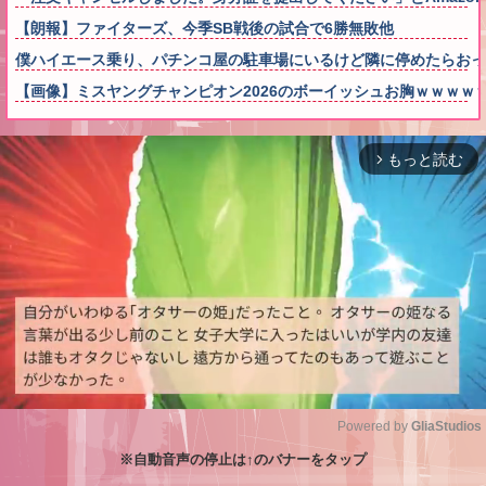
【朗報】ファイターズ、今季SB戦後の試合で6勝無敗他
僕ハイエース乗り、パチンコ屋の駐車場にいるけど隣に停めたらお
【画像】ミスヤングチャンピオン2026のボーイッシュお胸ｗｗｗｗ
もっと読む
arrow_forward_ios
Powered by 
GliaStudios
※自動音声の停止は↑のバナーをタップ
M