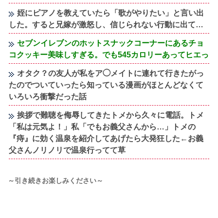
姪にピアノを教えていたら「歌がやりたい」と言い出
した。すると兄嫁が激怒し、信じられない行動に出て…
セブンイレブンのホットスナックコーナーにあるチョ
コクッキー美味しすぎる。でも545カロリーあってヒエっ
オタク？の友人が私をア◯メイトに連れて行きたがっ
たのでついていったら知っている漫画がほとんどなくて
いろいろ衝撃だった話
挨拶で難聴を侮辱してきたトメから久々に電話。トメ
「私は元気よ！」私「でもお義父さんから…」トメの
『痔』に効く温泉を紹介してあげたら大発狂した←お義
父さんノリノリで温泉行ってて草
～引き続きお楽しみください～