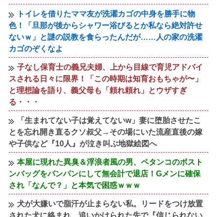
トイレを借りたママ友が洗濯カゴの中身を勝手に物
色！「旦那が後からシャワー浴びるとか私なら絶対許せ
ないｗ」と謎の説教を食らったんだが……人の家の洗濯
カゴのぞくなよ
子なし保育士の義兄夫婦、上から目線で育児アドバイ
スされる日々に限界！「この時期は知育おもちゃが〜」
と理想論を語り、義父母も「頼れ頼れ」とウザすぎ
る・・・
「生まれてない子は覚えてないw」妻に堕胎させたこ
とを忘れ開き直るクソ叔父→その場にいた流産直後の嫁
や子供など『10人』が泣き叫ぶ地獄絵図へ
本屋に現れた異臭＆浮浪者風の男、ペタンコのボスト
ンバッグをパンパンにして無会計で退店！Gメンに確保
され「なんで？」と本気で困惑ｗｗｗ
犬が大嫌いで脂汗が止まらない私。リードをつけ放置
された犬に絡まれ、追いかけられた先で『信じられない