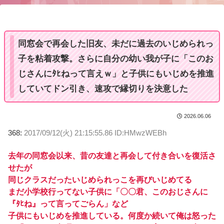
u
t
e
同窓会で再会した旧友、未だに過去のいじめられっ
子を粘着攻撃。さらに自分の幼い我が子に「このお
じさんにﾀﾋねって言えｗ」と子供にもいじめを推進
していてドン引き、速攻で縁切りを決意した
2026.06.06
368:
2017/09/12(火) 21:15:55.86 ID:HMwzWEBh
去年の同窓会以来、昔の友達と再会して付き合いを復活さ
せたが
同じクラスだったいじめられっこを再びいじめてる
まだ小学校行ってない子供に「〇〇君、このおじさんに
『ﾀﾋね』って言ってごらん」など
子供にもいじめを推進している。何度か続いて俺は怒った