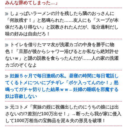
みんな辞めてしまった…」
しょっぱいラーメンの汁を残したら隣のおっさんに
「何故残す！」と怒鳴られた……友人にも「スープが本
体だろあり得ない」と説教されたんだが、塩分過剰だし
味の好みは自由だろ！
トイレを借りたママ友が洗濯カゴの中身を勝手に物
色！「旦那が後からシャワー浴びるとか私なら絶対許せ
ないｗ」と謎の説教を食らったんだが……人の家の洗濯
カゴのぞくなよ
妊娠５ヶ月で毎日激眠の私。昼寝の時間に毎日電話し
てくるトメについにブチギレ「ボケ入ってんのか！」怒
鳴ってガチャ切りした結果ｗｗ←妊婦の睡眠を邪魔する
奴は容赦しない
元コトメ「実妹の姪に祝儀出したのにうちの娘には出
さないの!?差別だ100万出せ！」→断ったら我が家に侵入
して1000万相当の宝飾品を泥＆夫の形見を破壊！