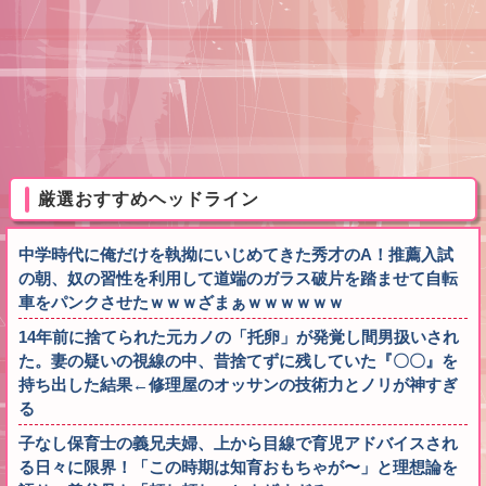
厳選おすすめヘッドライン
中学時代に俺だけを執拗にいじめてきた秀才のA！推薦入試
の朝、奴の習性を利用して道端のガラス破片を踏ませて自転
車をパンクさせたｗｗｗざまぁｗｗｗｗｗｗ
14年前に捨てられた元カノの「托卵」が発覚し間男扱いされ
た。妻の疑いの視線の中、昔捨てずに残していた『〇〇』を
持ち出した結果←修理屋のオッサンの技術力とノリが神すぎ
る
子なし保育士の義兄夫婦、上から目線で育児アドバイスされ
る日々に限界！「この時期は知育おもちゃが〜」と理想論を