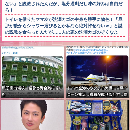
ない」と説教されたんだが、塩分過剰だし味の好みは自由だ
ろ！
トイレを借りたママ友が洗濯カゴの中身を勝手に物色！「旦
那が後からシャワー浴びるとか私なら絶対許せないｗ」と謎
の説教を食らったんだが……人の家の洗濯カゴのぞくなよ
甲子園出場校 猛暑と資金難に苦し
ドイツ空港のウクライナ機に自爆ド
む
ローン接近→職員が蹴り落とす→偶
然起爆装置が壊れセーフ