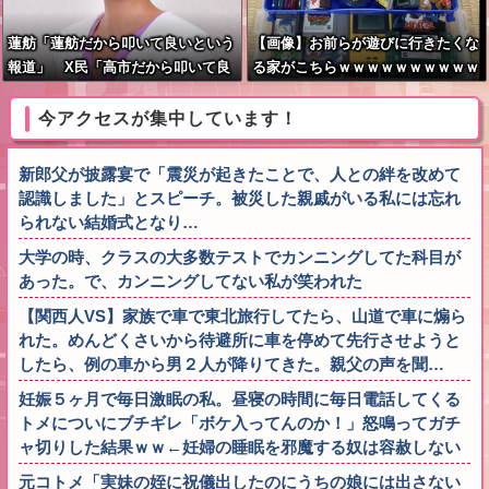
蓮舫「蓮舫だから叩いて良いという
【画像】お前らが遊びに行きたくな
報道」 X民「高市だから叩いて良
る家がこちらｗｗｗｗｗｗｗｗｗｗ
いをやってるのがお前だろ」
ｗｗｗｗｗｗｗｗｗｗｗｗｗｗｗｗ
ｗｗｗｗｗｗ
今アクセスが集中しています！
新郎父が披露宴で「震災が起きたことで、人との絆を改めて
認識しました」とスピーチ。被災した親戚がいる私には忘れ
られない結婚式となり…
大学の時、クラスの大多数テストでカンニングしてた科目が
あった。で、カンニングしてない私が笑われた
【関西人VS】家族で車で東北旅行してたら、山道で車に煽ら
れた。めんどくさいから待避所に車を停めて先行させようと
したら、例の車から男２人が降りてきた。親父の声を聞…
妊娠５ヶ月で毎日激眠の私。昼寝の時間に毎日電話してくる
トメについにブチギレ「ボケ入ってんのか！」怒鳴ってガチ
ャ切りした結果ｗｗ←妊婦の睡眠を邪魔する奴は容赦しない
元コトメ「実妹の姪に祝儀出したのにうちの娘には出さない