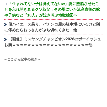
「生まれてない子は覚えてないw」妻に堕胎させたこ
とを忘れ開き直るクソ叔父→その場にいた流産直後の嫁
や子供など『10人』が泣き叫ぶ地獄絵図へ
僕ハイエース乗り、パチンコ屋の駐車場にいるけど隣
に停めたらおっさんがぶち切れてきた…他
【画像】ミスヤングチャンピオン2026のボーイッシュ
お胸ｗｗｗｗｗｗｗｗｗｗｗｗｗｗｗｗｗｗｗｗ他
～ここから記事の続き～