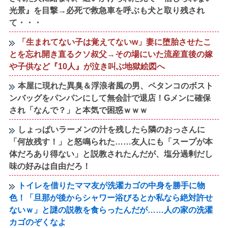
光景』を目撃→必死で救急車を呼ぶも犬と取り残され
て・・・
「生まれてない子は覚えてないw」妻に堕胎させたこ
とを忘れ開き直るクソ叔父→その場にいた流産直後の嫁
や子供など『10人』が泣き叫ぶ地獄絵図へ
本屋に現れた異臭＆浮浪者風の男、ペタンコのボスト
ンバッグをパンパンにして無会計で退店！Gメンに確保
され「なんで？」と本気で困惑ｗｗｗ
しょっぱいラーメンの汁を残したら隣のおっさんに
「何故残す！」と怒鳴られた……友人にも「スープが本
体だろあり得ない」と説教されたんだが、塩分過剰だし
味の好みは自由だろ！
トイレを借りたママ友が洗濯カゴの中身を勝手に物
色！「旦那が後からシャワー浴びるとか私なら絶対許せ
ないｗ」と謎の説教を食らったんだが……人の家の洗濯
カゴのぞくなよ