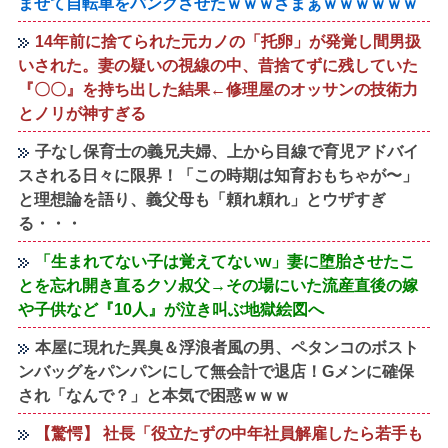
ませて自転車をパンクさせたｗｗｗざまぁｗｗｗｗｗｗ
14年前に捨てられた元カノの「托卵」が発覚し間男扱
いされた。妻の疑いの視線の中、昔捨てずに残していた
『〇〇』を持ち出した結果←修理屋のオッサンの技術力
とノリが神すぎる
子なし保育士の義兄夫婦、上から目線で育児アドバイ
スされる日々に限界！「この時期は知育おもちゃが〜」
と理想論を語り、義父母も「頼れ頼れ」とウザすぎ
る・・・
「生まれてない子は覚えてないw」妻に堕胎させたこ
とを忘れ開き直るクソ叔父→その場にいた流産直後の嫁
や子供など『10人』が泣き叫ぶ地獄絵図へ
本屋に現れた異臭＆浮浪者風の男、ペタンコのボスト
ンバッグをパンパンにして無会計で退店！Gメンに確保
され「なんで？」と本気で困惑ｗｗｗ
【驚愕】 社長「役立たずの中年社員解雇したら若手も