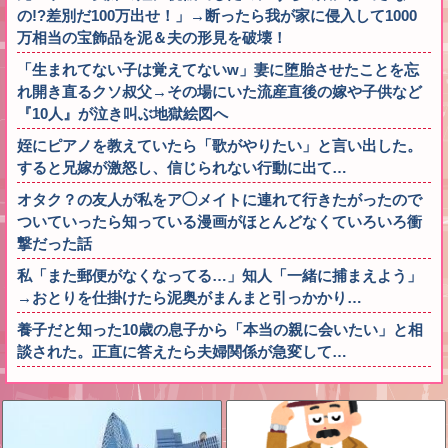
の!?差別だ100万出せ！」→断ったら我が家に侵入して1000
万相当の宝飾品を泥＆夫の形見を破壊！
「生まれてない子は覚えてないw」妻に堕胎させたことを忘
れ開き直るクソ叔父→その場にいた流産直後の嫁や子供など
『10人』が泣き叫ぶ地獄絵図へ
姪にピアノを教えていたら「歌がやりたい」と言い出した。
すると兄嫁が激怒し、信じられない行動に出て…
オタク？の友人が私をア◯メイトに連れて行きたがったので
ついていったら知っている漫画がほとんどなくていろいろ衝
撃だった話
私「また郵便がなくなってる…」知人「一緒に捕まえよう」
→おとりを仕掛けたら泥奥がまんまと引っかかり…
養子だと知った10歳の息子から「本当の親に会いたい」と相
談された。正直に答えたら夫婦関係が急変して…