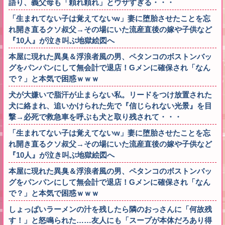
語り、義父母も「頼れ頼れ」とウザすぎる・・・
「生まれてない子は覚えてないw」妻に堕胎させたことを忘
れ開き直るクソ叔父→その場にいた流産直後の嫁や子供など
『10人』が泣き叫ぶ地獄絵図へ
本屋に現れた異臭＆浮浪者風の男、ペタンコのボストンバッ
グをパンパンにして無会計で退店！Gメンに確保され「なん
で？」と本気で困惑ｗｗｗ
犬が大嫌いで脂汗が止まらない私。リードをつけ放置された
犬に絡まれ、追いかけられた先で『信じられない光景』を目
撃→必死で救急車を呼ぶも犬と取り残されて・・・
「生まれてない子は覚えてないw」妻に堕胎させたことを忘
れ開き直るクソ叔父→その場にいた流産直後の嫁や子供など
『10人』が泣き叫ぶ地獄絵図へ
本屋に現れた異臭＆浮浪者風の男、ペタンコのボストンバッ
グをパンパンにして無会計で退店！Gメンに確保され「なん
で？」と本気で困惑ｗｗｗ
しょっぱいラーメンの汁を残したら隣のおっさんに「何故残
す！」と怒鳴られた……友人にも「スープが本体だろあり得