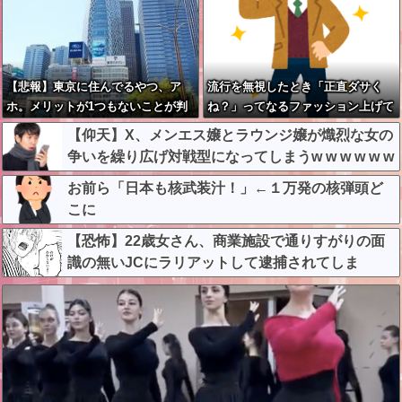
【悲報】東京に住んでるやつ、ア
流行を無視したとき「正直ダサく
ホ。メリットが1つもないことが判
ね？」ってなるファッション上げて
明
け
【仰天】X、メンエス嬢とラウンジ嬢が熾烈な女の
争いを繰り広げ対戦型になってしまうw w w w w w
w w
お前ら「日本も核武装汁！」←１万発の核弾頭ど
こに
【恐怖】22歳女さん、商業施設で通りすがりの面
識の無いJCにラリアットして逮捕されてしま
う・・・