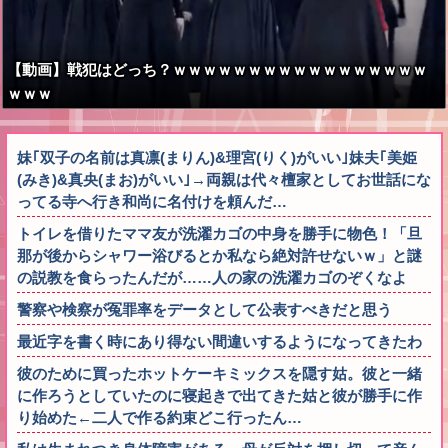
【動画】戦犯はどっち？ｗｗｗｗｗｗｗｗｗｗｗｗｗｗｗｗｗ
ｗｗｗ
妹｢双子の名前は真凛(まりん)&理宮(りく)がいい｣妹夫｢美姫
(みき)&真央(まお)がいい｣→両親は代々檀家としてお世話にな
ってる寺へ行き和尚に名付けを頼んだ…
トイレを借りたママ友が洗濯カゴの中身を勝手に物色！「旦
那が後からシャワー浴びるとか私なら絶対許せないｗ」と謎
の説教を食らったんだが……人の家の洗濯カゴのぞくなよ
警察や検察が冤罪率をデータとして公表すべきだと思う
最近字を書く時にあり得ない間違いするようになってきたわ
彼のために買ったホットケーキミックスを隠す姑。彼と一緒
に作ろうとしていたのに寝起きで出てきた姑と彼が勝手に作
り始めた←二人で作る約束どこ行ったん…