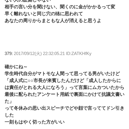
相手の言い分を聞けない、聞くのに金がかかるって変
早く離れないと同じ穴の狢に思われて
あなたの周りからまともな人が消えると思うよ
379:
2017/09/12(火) 22:32:05.21 ID:ZATKHfKy
確かにね～
学生時代自分がマトモな人間って思ってる男がいたけど
「成人式に○○市長が来賓したんだけど「成人したからに
は責任がとれる大人になろう」って言葉にムカついたから
最後に配られたアンケート用紙で裏面にかけて抗議文書い
た」
って冬休みの思い出スピーチでどや顔で言っててドン引き
した
一刻もはやく切った方がいい