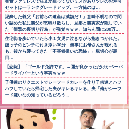
和食ファミレスで注文が通ってないミスがありツレのお寿司
セットは一ランクグレードアップ。一方俺のは…
泥酔した義父「お前らの遺産は減額だ！」意味不明なので問
い詰めた私に義父が怒鳴り散らし、旦那と義実家が隠してい
た「衝撃の裏切り行為」が発覚ｗｗｗ←知らん間に200万…
住宅街を歩いていたら小１女児に泣きながら抱きつかれた。
鍵っ子のピンチに付き添い30分…無事にお母さんが現れる
も、後から襲ってきた「不審者扱いの恐怖」←親切心が裏
目…
【悲報】 「ゴールド免許です」←運が良かっただけかペーパ
ードライバーという事実ｗｗｗ
子供達のリクエストでシーフードカレーを作り子供達とハフ
ハフしていたら帰宅した夫がキレるキレる。夫「俺がシーフ
ード嫌いなの知っているだろう...