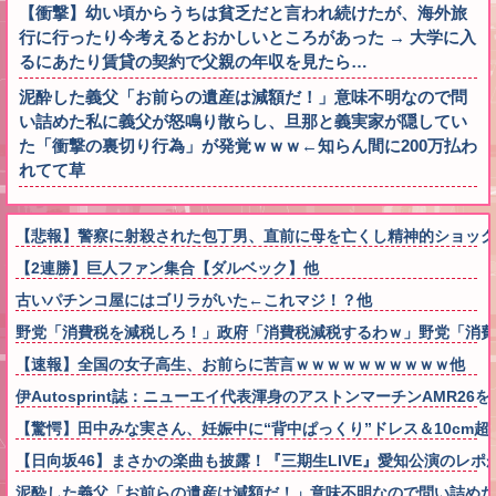
【衝撃】幼い頃からうちは貧乏だと言われ続けたが、海外旅
行に行ったり今考えるとおかしいところがあった → 大学に入
るにあたり賃貸の契約で父親の年収を見たら…
泥酔した義父「お前らの遺産は減額だ！」意味不明なので問
い詰めた私に義父が怒鳴り散らし、旦那と義実家が隠してい
た「衝撃の裏切り行為」が発覚ｗｗｗ←知らん間に200万払わ
れてて草
【悲報】警察に射殺された包丁男、直前に母を亡くし精神的ショック
【2連勝】巨人ファン集合【ダルベック】他
古いパチンコ屋にはゴリラがいた←これマジ！？他
野党「消費税を減税しろ！」政府「消費税減税するわｗ」野党「消費
【速報】全国の女子高生、お前らに苦言ｗｗｗｗｗｗｗｗｗｗ他
伊Autosprint誌：ニューエイ代表渾身のアストンマーチンAMR
【驚愕】田中みな実さん、妊娠中に“背中ぱっくり”ドレス＆10cm
【日向坂46】まさかの楽曲も披露！『三期生LIVE』愛知公演のレポ
泥酔した義父「お前らの遺産は減額だ！」意味不明なので問い詰めた