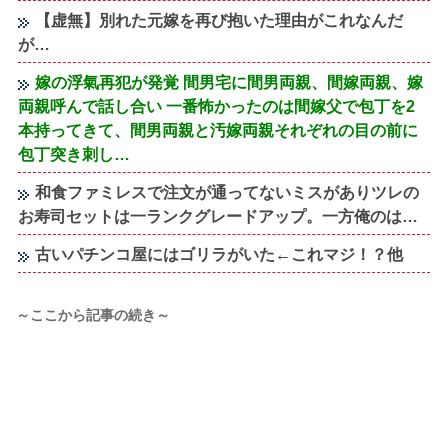
【虚無】別れた元嫁を再び抱いた理由がこれなんだ
が…
嫁の浮氣再犯が発覚 間男宅に間男両親、間嫁両親、嫁
両親呼んで話し合い 一番怖かったのは間嫁父で包丁を2
本持ってきて、間男両親と汚嫁両親それぞれの目の前に
包丁突き刺し…
和食ファミレスで注文が通ってないミスがありツレの
お寿司セットは一ランクグレードアップ。一方俺のは…
古いパチンコ屋にはゴリラがいた←これマジ！？他
～ここから記事の続き～