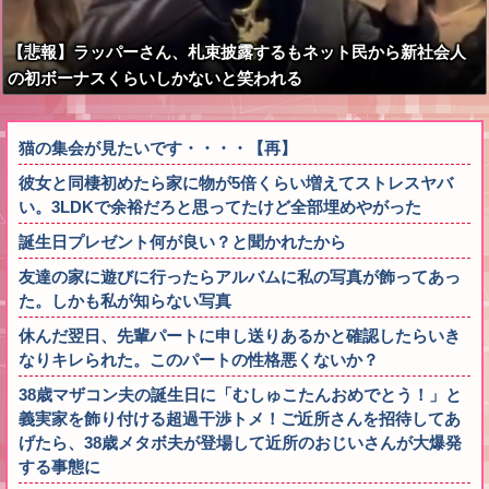
【悲報】ラッパーさん、札束披露するもネット民から新社会人
の初ボーナスくらいしかないと笑われる
猫の集会が見たいです・・・・【再】
彼女と同棲初めたら家に物が5倍くらい増えてストレスヤバ
い。3LDKで余裕だろと思ってたけど全部埋めやがった
誕生日プレゼント何が良い？と聞かれたから
友達の家に遊びに行ったらアルバムに私の写真が飾ってあっ
た。しかも私が知らない写真
休んだ翌日、先輩パートに申し送りあるかと確認したらいき
なりキレられた。このパートの性格悪くないか？
38歳マザコン夫の誕生日に「むしゅこたんおめでとう！」と
義実家を飾り付ける超過干渉トメ！ご近所さんを招待してあ
げたら、38歳メタボ夫が登場して近所のおじいさんが大爆発
する事態に