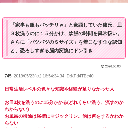
u
t
e
「家事も服もバッチリｗ」と豪語していた彼氏。皿
３枚洗うのに１５分かけ、炊飯の時間を異常扱い。
さらに「パツパツのＳサイズ」を着こなす歪な認知
と、恐ろしすぎる脳内変換にドン引き
2026.06.03
745:
2018/05/23(水) 16:54:34.34 ID:KPd4TBc40
日常生活レベルの色々な知識や経験が足りなかった人
お皿3枚を洗うのに15分かかる(どれくらい洗う、流すのか
わからない)
お風呂の掃除は浴槽にマジックリン。他は何をするかわか
らない