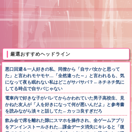
厳選おすすめヘッドライン
悪口回避＆一人好きの私、同僚から「自サバ女かと思って
た」と言われモヤモヤ…「全然違った～」と言われるも、気
になって夜も眠れない私はどこがサバサバ？←ネチネチ気に
してる時点で自サバじゃない
電車内で好きな子がバレてからかわれていた男子高校生、見
かねた友人が「人を好きになって何が悪いんだよ」と参考書
を読みながら淡々と話してた←カッコ良すぎだろ
飲み会で席を離れた隙にスマホを操作され、全ゲームアプリ
をアンインストールされた…課金データ消失にキレると「復