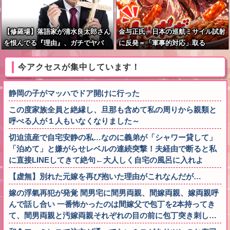
【修羅場】落語家が清水良太郎さん
金与正氏、日本の巡航ミサイル試射
を恨んでる『理由』、ガチでヤバ
に反発＝「軍事的対応」取る
イ・・・・・
今アクセスが集中しています！
静岡の子がマッハでドア開けに行った
この度家族全員と絶縁し、旦那も含めて私の周りから親類と
呼べる人が１人もいなくなりました～
切迫流産で自宅安静の私…なのに義弟が「シャワー貸して」
「泊めて」と嫌がらせレベルの連続突撃！夫経由で断ると私
に直接LINEしてきて絶句←大人しく自宅の風呂に入れよ
【虚無】別れた元嫁を再び抱いた理由がこれなんだが…
嫁の浮氣再犯が発覚 間男宅に間男両親、間嫁両親、嫁両親呼
んで話し合い 一番怖かったのは間嫁父で包丁を2本持ってき
て、間男両親と汚嫁両親それぞれの目の前に包丁突き刺し…