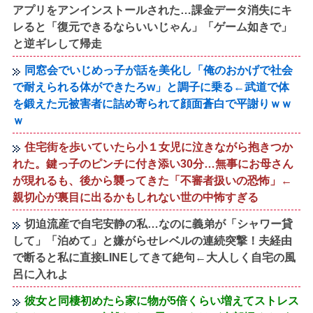
アプリをアンインストールされた…課金データ消失にキ
レると「復元できるならいいじゃん」「ゲーム如きで」
と逆ギレして帰走
同窓会でいじめっ子が話を美化し「俺のおかげで社会
で耐えられる体ができたろw」と調子に乗る←武道で体
を鍛えた元被害者に詰め寄られて顔面蒼白で平謝りｗｗ
ｗ
住宅街を歩いていたら小１女児に泣きながら抱きつか
れた。鍵っ子のピンチに付き添い30分…無事にお母さん
が現れるも、後から襲ってきた「不審者扱いの恐怖」←
親切心が裏目に出るかもしれない世の中怖すぎる
切迫流産で自宅安静の私…なのに義弟が「シャワー貸
して」「泊めて」と嫌がらせレベルの連続突撃！夫経由
で断ると私に直接LINEしてきて絶句←大人しく自宅の風
呂に入れよ
彼女と同棲初めたら家に物が5倍くらい増えてストレス