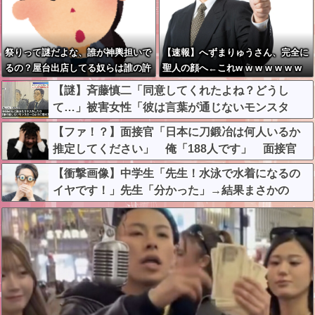
祭りって謎だよな、誰が神輿担いで
【速報】へずまりゅうさん、完全に
るの？屋台出店してる奴らは誰の許
聖人の顔へ←これw w w w w w w
可を得て商売してるの？
w
【謎】斉藤慎二「同意してくれたよね？どうし
て…」被害女性「彼は言葉が通じないモンスタ
ー」
【ファ！？】面接官「日本に刀鍛冶は何人いるか
推定してください」 俺「188人です」 面接官
「どういう風に考えましたか？」 俺「知ってま
【衝撃画像】中学生「先生！水泳で水着になるの
した」→この後『こう』なったんだがマジで納得
イヤです！」先生「分かった」→結果まさかの
いかない！！！！！
『こう』なってしまうw w w w w w w