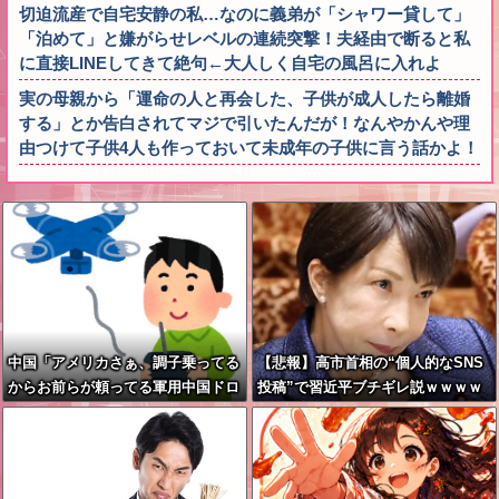
切迫流産で自宅安静の私…なのに義弟が「シャワー貸して」
「泊めて」と嫌がらせレベルの連続突撃！夫経由で断ると私
に直接LINEしてきて絶句←大人しく自宅の風呂に入れよ
実の母親から「運命の人と再会した、子供が成人したら離婚
する」とか告白されてマジで引いたんだが！なんやかんや理
由つけて子供4人も作っておいて未成年の子供に言う話かよ！
中国「アメリカさぁ、調子乗ってる
【悲報】高市首相の“個人的なSNS
からお前らが頼ってる軍用中国ドロ
投稿”で習近平ブチギレ説ｗｗｗｗ
ーン輸出禁止するわw」
ｗ