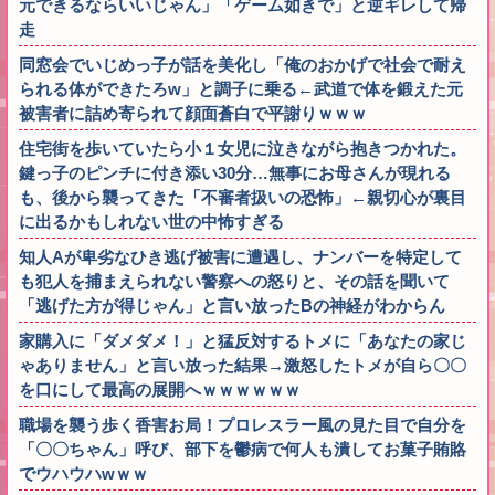
元できるならいいじゃん」「ゲーム如きで」と逆ギレして帰
走
同窓会でいじめっ子が話を美化し「俺のおかげで社会で耐え
られる体ができたろw」と調子に乗る←武道で体を鍛えた元
被害者に詰め寄られて顔面蒼白で平謝りｗｗｗ
住宅街を歩いていたら小１女児に泣きながら抱きつかれた。
鍵っ子のピンチに付き添い30分…無事にお母さんが現れる
も、後から襲ってきた「不審者扱いの恐怖」←親切心が裏目
に出るかもしれない世の中怖すぎる
知人Aが卑劣なひき逃げ被害に遭遇し、ナンバーを特定して
も犯人を捕まえられない警察への怒りと、その話を聞いて
「逃げた方が得じゃん」と言い放ったBの神経がわからん
家購入に「ダメダメ！」と猛反対するトメに「あなたの家じ
ゃありません」と言い放った結果→激怒したトメが自ら〇〇
を口にして最高の展開へｗｗｗｗｗｗ
職場を襲う歩く香害お局！プロレスラー風の見た目で自分を
「〇〇ちゃん」呼び、部下を鬱病で何人も潰してお菓子賄賂
でウハウハwｗｗ