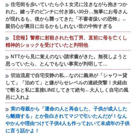
住宅街を歩いていたら小１女児に泣きながら抱きつか
れた。鍵っ子のピンチに付き添い30分…無事にお母さん
が現れるも、後から襲ってきた「不審者扱いの恐怖」←
親切心が裏目に出るかもしれない世の中怖すぎる
【悲報】警察に射殺された包丁男、直前に母を亡くし
精神的ショックを受けていたと判明他
NTTから見に覚えのない請求書がきた。無視しようと
思っていたら、とんでもない事実が判明して…
切迫流産で自宅安静の私…なのに義弟が「シャワー貸
して」「泊めて」と嫌がらせレベルの連続突撃！夫経由
で断ると私に直接LINEしてきて絶句←大人しく自宅の風
呂に入れよ
実の母親から「運命の人と再会した、子供が成人した
ら離婚する」とか告白されてマジで引いたんだが！なん
やかんや理由つけて子供4人も作っておいて未成年の子供
に言う話かよ！