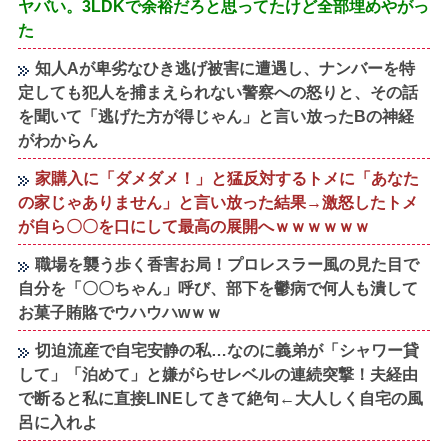
ヤバい。3LDKで余裕だろと思ってたけど全部埋めやがっ
た
知人Aが卑劣なひき逃げ被害に遭遇し、ナンバーを特
定しても犯人を捕まえられない警察への怒りと、その話
を聞いて「逃げた方が得じゃん」と言い放ったBの神経
がわからん
家購入に「ダメダメ！」と猛反対するトメに「あなた
の家じゃありません」と言い放った結果→激怒したトメ
が自ら〇〇を口にして最高の展開へｗｗｗｗｗｗ
職場を襲う歩く香害お局！プロレスラー風の見た目で
自分を「〇〇ちゃん」呼び、部下を鬱病で何人も潰して
お菓子賄賂でウハウハwｗｗ
切迫流産で自宅安静の私…なのに義弟が「シャワー貸
して」「泊めて」と嫌がらせレベルの連続突撃！夫経由
で断ると私に直接LINEしてきて絶句←大人しく自宅の風
呂に入れよ