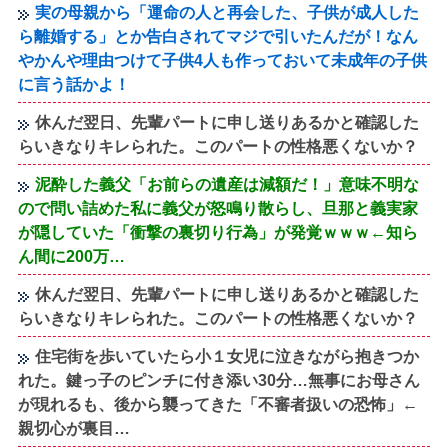
実の母親から「運命の人と再会した、子供が成人した
ら離婚する」とか告白されてマジで引いたんだが！なん
やかんや理由つけて子供4人も作っておいて未成年の子供
に言う話かよ！
休んだ翌日、先輩パートに申し送りあるかと確認した
らいきなりキレられた。このパートの性格悪くないか？
泥酔した義父「お前らの遺産は減額だ！」意味不明な
ので問い詰めた私に義父が怒鳴り散らし、旦那と義実家
が隠していた「衝撃の裏切り行為」が発覚ｗｗｗ←知ら
ん間に200万…
休んだ翌日、先輩パートに申し送りあるかと確認した
らいきなりキレられた。このパートの性格悪くないか？
住宅街を歩いていたら小１女児に泣きながら抱きつか
れた。鍵っ子のピンチに付き添い30分…無事にお母さん
が現れるも、後から襲ってきた「不審者扱いの恐怖」←
親切心が裏目…