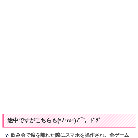
途中ですがこちらも(*ﾉ･ω･)ﾉ⌒。ﾄﾞｿﾞ
飲み会で席を離れた隙にスマホを操作され、全ゲーム