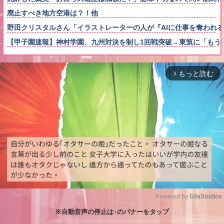
廃止すべき地方空港は？！他
野田クリスタルさん「イラストレーターの人が『AIに仕事を奪われる
【甲子園速報】神村学園、九州対決を制し1回戦突破→東筑に「もう
もっと読む
arrow_forward_ios
Powered by 
GliaStudios
※自動音声の停止は↑のバナーをタップ
M