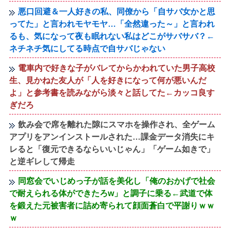
悪口回避＆一人好きの私、同僚から「自サバ女かと思
ってた」と言われモヤモヤ…「全然違った～」と言われ
るも、気になって夜も眠れない私はどこがサバサバ？←
ネチネチ気にしてる時点で自サバじゃない
電車内で好きな子がバレてからかわれていた男子高校
生、見かねた友人が「人を好きになって何が悪いんだ
よ」と参考書を読みながら淡々と話してた←カッコ良す
ぎだろ
飲み会で席を離れた隙にスマホを操作され、全ゲーム
アプリをアンインストールされた…課金データ消失にキ
レると「復元できるならいいじゃん」「ゲーム如きで」
と逆ギレして帰走
同窓会でいじめっ子が話を美化し「俺のおかげで社会
で耐えられる体ができたろw」と調子に乗る←武道で体
を鍛えた元被害者に詰め寄られて顔面蒼白で平謝りｗｗ
ｗ