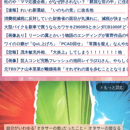
松のや「ママ応援企画」がなぜ許されない？「窮屈な世の中」に住む
【速報】れいわ新選組、「いのちの党」に改名他
消費税減税に反対していた財務省の面目が丸潰れに、減税が決まった
大型バイクを新車で買うならカワサキZ900RSとホンダCB1000Fど
【画像あり】リーンの翼とかいう物語のエンディングが富野作品の中
ワイのロ癖が「QoL上げろ」「PCAD回せ」「常識を疑え」なんやが
【悲報】茂木敏充外相、『大炎上』してしまう！！！！！！！他
【画像】芸人コンビ完熟フレッシュの池田レイラ(21)さん、やらし
元TBSアナ山本里菜が離婚発表「それぞれの道を歩むこととなりま
もっと読む
arrow_forward_ios