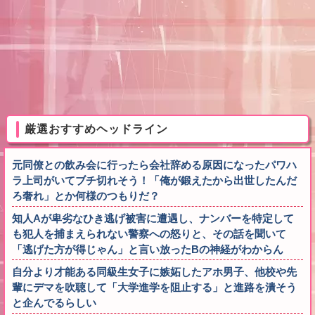
厳選おすすめヘッドライン
元同僚との飲み会に行ったら会社辞める原因になったパワハ
ラ上司がいてブチ切れそう！「俺が鍛えたから出世したんだ
ろ奢れ」とか何様のつもりだ？
知人Aが卑劣なひき逃げ被害に遭遇し、ナンバーを特定して
も犯人を捕まえられない警察への怒りと、その話を聞いて
「逃げた方が得じゃん」と言い放ったBの神経がわからん
自分より才能ある同級生女子に嫉妬したアホ男子、他校や先
輩にデマを吹聴して「大学進学を阻止する」と進路を潰そう
と企んでるらしい