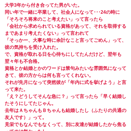
大学3年から付き合ってた男がいた。
同い年で一緒に卒業して、社会人になって･･･24の時に
「そろそろ将来のこと考えたい」って言ったら
「会社から求められている資格があって、それを取得する
まであまり考えたくない」って言われて
「そっかー、大事な時に余計なこと言ってごめん」って、
彼の気持ちを受け入れた。
で、資格が取れる日を心待ちにしてたんだけど、翌年も
翌々年も不合格。
資格とか結婚とかのワードは禁句みたいな雰囲気になって
きて、彼の方からは何も言ってくれない。
それが先月になって突然彼が「年内に式を挙げよう」と言
って来た。
「え？どうしてそんな急に？」って言ったら「早く結婚し
たそうにしてたじゃん。
去年はＡちゃんもＢちゃんも結婚したし（ふたりの共通の
友人です）」って。
見栄でもなんでもなくって、別に友達が結婚したから焦る