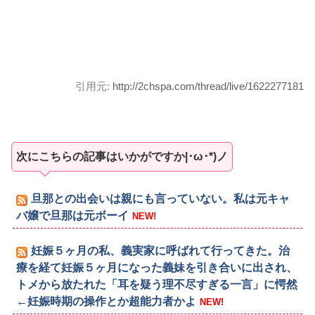
引用元:
http://2chspa.com/thread/live/1622277181
次にこちらの記事はいかがですか|･ω･*)ノ
旦那との出会いは親にも言っていない。私は元キャ
バ嬢で旦那は元ボーイ
NEW!
妊娠５ヶ月の私、義実家に呼ばれて行ってきた。治
療を経て妊娠５ヶ月になった義妹を引き合いに出され、
トメから放たれた「耳を疑う理不尽すぎる一言」に愕然
←妊娠時期の操作とか超能力者かよ
NEW!