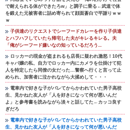
で耐えられる体ができたろw」と調子に乗る←武道で体
を鍛えた元被害者に詰め寄られて顔面蒼白で平謝りｗｗ
ｗ
子供達のリクエストでシーフードカレーを作り子供達
とハフハフしていたら帰宅した夫がキレるキレる。夫
「俺がシーフード嫌いなの知っているだろう...
ロッカーの現金が盗まれるも店長に疑われ激怒！10代
キャバ嬢の私、自力でロッカー内にカメラを仕掛けて犯
人を特定したら同僚の女だった…警察へ行くと言って止
められ、加害者に泣かれながら大揉めして・・・
電車内で好きな子がバレてからかわれていた男子高校
生、見かねた友人が「人を好きになって何が悪いんだ
よ」と参考書を読みながら淡々と話してた←カッコ良す
ぎだろ
電車内で好きな子がバレてからかわれていた男子高校
生、見かねた友人が「人を好きになって何が悪いんだ