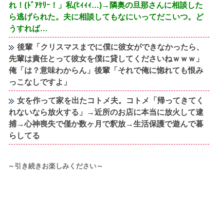
れ！(ﾄﾞｱｹﾘｰ！」私(ﾋｨｨｨ…)→隣奥の旦那さんに相談した
ら逃げられた。夫に相談してもなにいってだこいつ。ど
うすれば…
後輩「クリスマスまでに僕に彼女ができなかったら、
先輩は責任とって彼女を僕に貸してくださいねｗｗｗ」
俺「は？意味わからん」後輩「それで俺に惚れても恨み
っこなしですよ」
女を作って家を出たコトメ夫。コトメ「帰ってきてく
れないなら放火する」→近所のお店に本当に放火して逮
捕→心神喪失で僅か数ヶ月で釈放→生活保護で遊んで暮
らしてる
～引き続きお楽しみください～