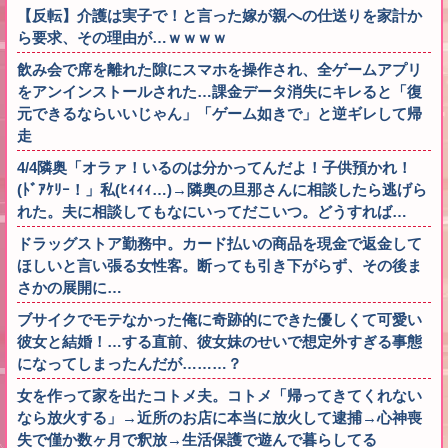
【反転】介護は実子で！と言った嫁が親への仕送りを家計か
ら要求、その理由が…ｗｗｗｗ
飲み会で席を離れた隙にスマホを操作され、全ゲームアプリ
をアンインストールされた…課金データ消失にキレると「復
元できるならいいじゃん」「ゲーム如きで」と逆ギレして帰
走
4/4隣奥「オラァ！いるのは分かってんだよ！子供預かれ！
(ﾄﾞｱｹﾘｰ！」私(ﾋｨｨｨ…)→隣奥の旦那さんに相談したら逃げら
れた。夫に相談してもなにいってだこいつ。どうすれば…
ドラッグストア勤務中。カード払いの商品を現金で返金して
ほしいと言い張る女性客。断っても引き下がらず、その後ま
さかの展開に…
ブサイクでモテなかった俺に奇跡的にできた優しくて可愛い
彼女と結婚！…する直前、彼女妹のせいで想定外すぎる事態
になってしまったんだが………？
女を作って家を出たコトメ夫。コトメ「帰ってきてくれない
なら放火する」→近所のお店に本当に放火して逮捕→心神喪
失で僅か数ヶ月で釈放→生活保護で遊んで暮らしてる