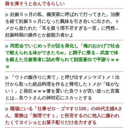
路を潰そうと企んでるらしい
妊娠５ヶ月の私、義実家に呼ばれて行ってきた。治療
を経て妊娠５ヶ月になった義妹を引き合いに出され、ト
メから放たれた「耳を疑う理不尽すぎる一言」に愕然←
妊娠時期の操作とか超能力者かよ
同窓会でいじめっ子が話を美化し「俺のおかげで社会
で耐えられる体ができたろw」と調子に乗る←武道で体
を鍛えた元被害者に詰め寄られて顔面蒼白で平謝りｗｗ
ｗ
「ウトの飯作りに来て」と呼び出すメシマズトメ！出
汁から取った絶品料理を作ると帰宅したトメが「味がな
い！」と発狂ｗｗｗ箸を置いた良ウトが言い放った言葉
とは←良ウトさんの神対応にスカッとする
職場にいる「仕事ゼロ・ゴマすり100」の40代主婦Aさ
ん、業務は「無理ですぅ」と拒否するのに他人に嫌われ
たくてヨイショとお菓子配りだけ全力すぎる