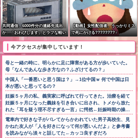
共同通信、6000件分の連絡先流出
【動画】女性配信者、うっかりミス
か 「おわびします」とラフな軽い
で死にかける????????‍♀
謝罪コメントを発表
今アクセスが集中しています！
母と一緒の時に、明らかに足に障害がある方が歩いていた。
母「なんであんな歩き方なの？ふざけてるの？」
中国人「一番悪いと思う国は？」→1位中国ｗ 何で中国は日
本が悪いと思ってるの？
妊娠５ヶ月の私、義実家に呼ばれて行ってきた。治療を経て
妊娠５ヶ月になった義妹を引き合いに出され、トメから放た
れた「耳を疑う理不尽すぎる一言」に愕然←妊娠時期の操…
電車内で好きな子がバレてからかわれていた男子高校生、見
かねた友人が「人を好きになって何が悪いんだよ」と参考書
を読みながら淡々と話してた←カッコ良すぎだろ