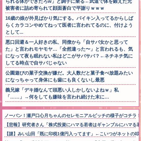
られる体ができたろw」と調子に乗る←武道で体を鍛えた元
被害者に詰め寄られて顔面蒼白で平謝りｗｗｗ
16歳の娘が外見ばかり気にする。バイキン入ってるからしば
らくカラコンやめてねって医者に言われてるのに、付けよう
として...
悪口回避＆一人好きの私、同僚から「自サバ女かと思って
た」と言われモヤモヤ…「全然違った〜」と言われるも、気
になって夜も眠れない私はどこがサバサバ？←ネチネチ気に
してる時点で自サバじゃない
公園遊びの菓子交換が嫌だ。大人数だと菓子食べ放題みたい
になっちゃって身体にも歯にも良くないし最悪
義兄嫁「デキ婚なんて頭悪い人しかしないよねｗ」私
「……」→何をしても嫌味を言われ続けた末に…
ノーバン！瀬戸口心月ちゃんのセレモニアルピッチの様子がコチラ！
【悲報】研究者さん「株式投資にハマる若者はギャンブルにハマる若
【謎】みい山田「既に印税1億円入ってます」←こいつがネットの叩