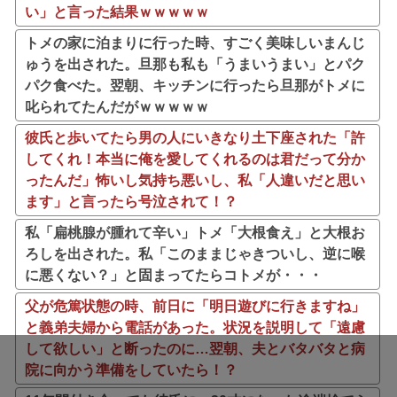
い」と言った結果ｗｗｗｗｗ
トメの家に泊まりに行った時、すごく美味しいまんじ
ゅうを出された。旦那も私も「うまいうまい」とパク
パク食べた。翌朝、キッチンに行ったら旦那がトメに
叱られてたんだがｗｗｗｗｗ
彼氏と歩いてたら男の人にいきなり土下座された「許
してくれ！本当に俺を愛してくれるのは君だって分か
ったんだ」怖いし気持ち悪いし、私「人違いだと思い
ます」と言ったら号泣されて！？
私「扁桃腺が腫れて辛い」トメ「大根食え」と大根お
ろしを出された。私「このままじゃきついし、逆に喉
に悪くない？」と固まってたらコトメが・・・
父が危篤状態の時、前日に「明日遊びに行きますね」
と義弟夫婦から電話があった。状況を説明して「遠慮
して欲しい」と断ったのに…翌朝、夫とバタバタと病
院に向かう準備をしていたら！？