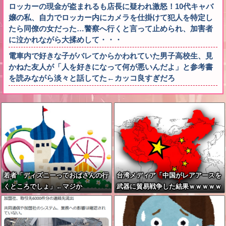
ロッカーの現金が盗まれるも店長に疑われ激怒！10代キャバ
嬢の私、自力でロッカー内にカメラを仕掛けて犯人を特定し
たら同僚の女だった…警察へ行くと言って止められ、加害者
に泣かれながら大揉めして・・・
電車内で好きな子がバレてからかわれていた男子高校生、見
かねた友人が「人を好きになって何が悪いんだよ」と参考書
を読みながら淡々と話してた←カッコ良すぎだろ
若者「ディズニーっておばさんの行
台湾メディア「中国がレアアースを
くところでしょ」←マジか
武器に貿易戦争した結果ｗｗｗｗｗ
ｗｗｗ」