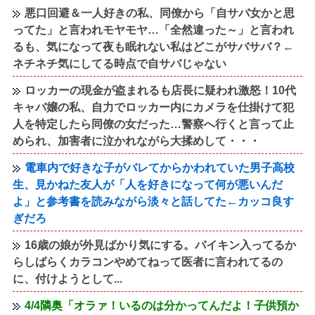
悪口回避＆一人好きの私、同僚から「自サバ女かと思
ってた」と言われモヤモヤ…「全然違った～」と言われ
るも、気になって夜も眠れない私はどこがサバサバ？←
ネチネチ気にしてる時点で自サバじゃない
ロッカーの現金が盗まれるも店長に疑われ激怒！10代
キャバ嬢の私、自力でロッカー内にカメラを仕掛けて犯
人を特定したら同僚の女だった…警察へ行くと言って止
められ、加害者に泣かれながら大揉めして・・・
電車内で好きな子がバレてからかわれていた男子高校
生、見かねた友人が「人を好きになって何が悪いんだ
よ」と参考書を読みながら淡々と話してた←カッコ良す
ぎだろ
16歳の娘が外見ばかり気にする。バイキン入ってるか
らしばらくカラコンやめてねって医者に言われてるの
に、付けようとして...
4/4隣奥「オラァ！いるのは分かってんだよ！子供預か