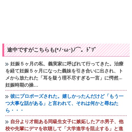
途中ですがこちらも(*ﾉ･ω･)ﾉ⌒。ﾄﾞｿﾞ
妊娠５ヶ月の私、義実家に呼ばれて行ってきた。治療
を経て妊娠５ヶ月になった義妹を引き合いに出され、ト
メから放たれた「耳を疑う理不尽すぎる一言」に愕然←
妊娠時期の操…
彼にプロポーズされた。嬉しかったんだけど「もう一
つ大事な話がある」と言われて、それは何かと尋ねた
ら・・・
自分より才能ある同級生女子に嫉妬したアホ男子、他
校や先輩にデマを吹聴して「大学進学を阻止する」と進