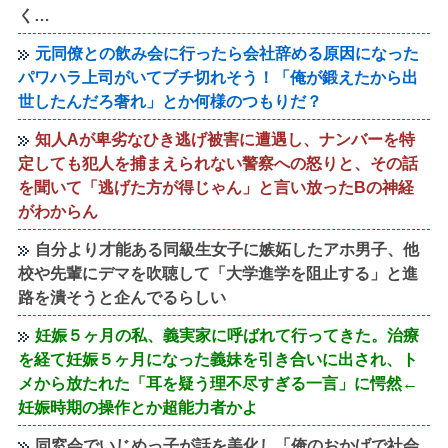
く…
元同僚との飲み会に行ったら会社辞める原因になった
パワハラ上司がいてブチ切れそう！「俺が鍛えたから出
世したんだろ奢れ」とか何様のつもりだ？
知人Aが卑劣なひき逃げ被害に遭遇し、ナンバーを特
定しても犯人を捕まえられない警察への怒りと、その話
を聞いて「逃げた方が得じゃん」と言い放ったBの神経
がわからん
自分より才能ある同級生女子に嫉妬したアホ男子、他
校や先輩にデマを吹聴して「大学進学を阻止する」と進
路を潰そうと企んでるらしい
妊娠５ヶ月の私、義実家に呼ばれて行ってきた。治療
を経て妊娠５ヶ月になった義妹を引き合いに出され、ト
メから放たれた「耳を疑う理不尽すぎる一言」に愕然←
妊娠時期の操作とか超能力者かよ
同窓会でいじめっ子が話を美化し「俺のおかげで社会