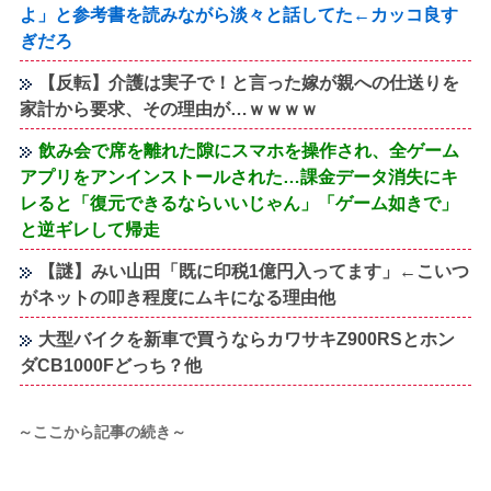
よ」と参考書を読みながら淡々と話してた←カッコ良す
ぎだろ
【反転】介護は実子で！と言った嫁が親への仕送りを
家計から要求、その理由が…ｗｗｗｗ
飲み会で席を離れた隙にスマホを操作され、全ゲーム
アプリをアンインストールされた…課金データ消失にキ
レると「復元できるならいいじゃん」「ゲーム如きで」
と逆ギレして帰走
【謎】みい山田「既に印税1億円入ってます」←こいつ
がネットの叩き程度にムキになる理由他
大型バイクを新車で買うならカワサキZ900RSとホン
ダCB1000Fどっち？他
～ここから記事の続き～