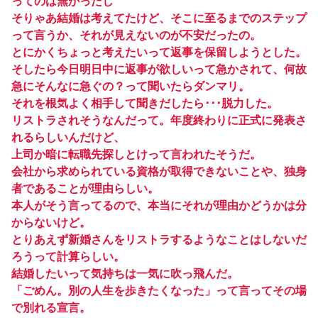
ってのは無かったし
そりゃあ結婚は考えてたけど、そこに至るまでのステップ
って言うか、それが見えないのが不安だったの。
とにかくちょっと考えたいって返事を保留しようとした。
そしたら今日明日中に返事が欲しいって急かされて、何故
急にそんなに急ぐの？って聞いたらダンマリ。
それを根気よく相手して聞きだしたら･･･脱力した。
リストラされそうなんだって。年度終わりに正式に発表さ
れるらしいんだけど、
上司か暗に転職先探しとけって言われたそうだ。
会社から求められている資格が取得できないことや、独身
者であることが理由らしい。
本人がそう言ってるので、本当にそれが理由かどうかは分
からないけど。
とりあえず新婚さんをリストラするようなことはしないだ
ろうって計算らしい。
結婚したいって気持ちは一気に吹っ飛んだ。
「ごめん。別の人生を歩きたくなった」って言ってその場
で別れる宣言。