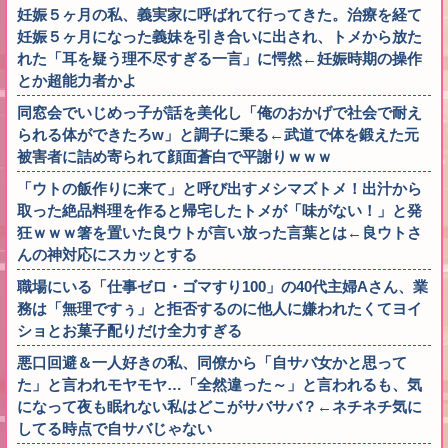
妊娠５ヶ月の私、義実家に呼ばれて行ってきた。治療を経て
妊娠５ヶ月になった義妹を引き合いに出され、トメから放た
れた「耳を疑う理不尽すぎる一言」に愕然←妊娠時期の操作
とか超能力者かよ
同窓会でいじめっ子が話を美化し「俺のおかげで社会で耐え
られる体ができたろw」と調子に乗る←武道で体を鍛えた元
被害者に詰め寄られて顔面蒼白で平謝りｗｗｗ
「ウトの飯作りに来て」と呼び出すメシマズトメ！出汁から
取った絶品料理を作ると帰宅したトメが「味がない！」と発
狂ｗｗｗ箸を置いた良ウトが言い放った言葉とは←良ウトさ
んの神対応にスカッとする
職場にいる「仕事ゼロ・ゴマすり100」の40代主婦Aさん、業
務は「無理ですぅ」と拒否するのに他人に嫌われたくてヨイ
ショとお菓子配りだけ全力すぎる
悪口回避＆一人好きの私、同僚から「自サバ女かと思って
た」と言われモヤモヤ…「全然違った～」と言われるも、気
になって夜も眠れない私はどこがサバサバ？←ネチネチ気に
してる時点で自サバじゃない