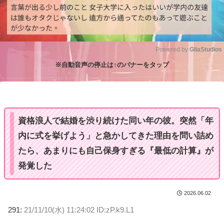
Powered by 
GliaStudios
※自動音声の停止は↑のバナーをタップ
M
u
t
e
資格浪人で結婚を渋り続けた同い年の彼。突然「年
内に式を挙げよう」と急かしてきた理由を問い詰め
たら、あまりにも自己保身すぎる『最低の計算』が
発覚した
2026.06.02
291:
21/11/10(水) 11:24:02 ID:zP.k9.L1