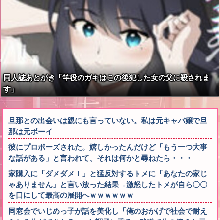
同人誌あとがき「竿役のガキはこの後犯した女の父に殺されま
す」
旦那との出会いは親にも言っていない。私は元キャバ嬢で旦
那は元ボーイ
彼にプロポーズされた。嬉しかったんだけど「もう一つ大事
な話がある」と言われて、それは何かと尋ねたら・・・
家購入に「ダメダメ！」と猛反対するトメに「あなたの家じ
ゃありません」と言い放った結果→激怒したトメが自ら〇〇
を口にして最高の展開へｗｗｗｗｗｗ
同窓会でいじめっ子が話を美化し「俺のおかげで社会で耐え