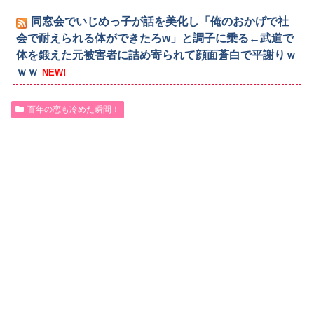
同窓会でいじめっ子が話を美化し「俺のおかげで社
会で耐えられる体ができたろw」と調子に乗る←武道で
体を鍛えた元被害者に詰め寄られて顔面蒼白で平謝りｗ
ｗｗ
NEW!
百年の恋も冷めた瞬間！