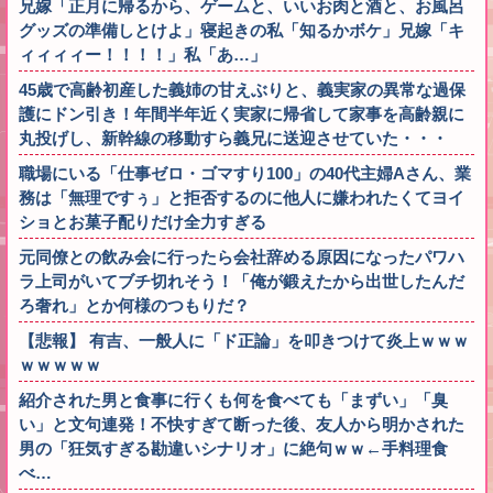
兄嫁「正月に帰るから、ゲームと、いいお肉と酒と、お風呂
グッズの準備しとけよ」寝起きの私「知るかボケ」兄嫁「キ
ィィィィー！！！！」私「あ…」
45歳で高齢初産した義姉の甘えぶりと、義実家の異常な過保
護にドン引き！年間半年近く実家に帰省して家事を高齢親に
丸投げし、新幹線の移動すら義兄に送迎させていた・・・
職場にいる「仕事ゼロ・ゴマすり100」の40代主婦Aさん、業
務は「無理ですぅ」と拒否するのに他人に嫌われたくてヨイ
ショとお菓子配りだけ全力すぎる
元同僚との飲み会に行ったら会社辞める原因になったパワハ
ラ上司がいてブチ切れそう！「俺が鍛えたから出世したんだ
ろ奢れ」とか何様のつもりだ？
【悲報】 有吉、一般人に「ド正論」を叩きつけて炎上ｗｗｗ
ｗｗｗｗｗ
紹介された男と食事に行くも何を食べても「まずい」「臭
い」と文句連発！不快すぎて断った後、友人から明かされた
男の「狂気すぎる勘違いシナリオ」に絶句ｗｗ←手料理食
べ…