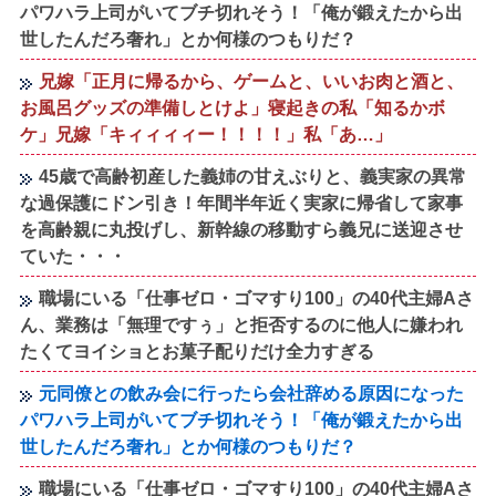
パワハラ上司がいてブチ切れそう！「俺が鍛えたから出
世したんだろ奢れ」とか何様のつもりだ？
兄嫁「正月に帰るから、ゲームと、いいお肉と酒と、
お風呂グッズの準備しとけよ」寝起きの私「知るかボ
ケ」兄嫁「キィィィィー！！！！」私「あ…」
45歳で高齢初産した義姉の甘えぶりと、義実家の異常
な過保護にドン引き！年間半年近く実家に帰省して家事
を高齢親に丸投げし、新幹線の移動すら義兄に送迎させ
ていた・・・
職場にいる「仕事ゼロ・ゴマすり100」の40代主婦Aさ
ん、業務は「無理ですぅ」と拒否するのに他人に嫌われ
たくてヨイショとお菓子配りだけ全力すぎる
元同僚との飲み会に行ったら会社辞める原因になった
パワハラ上司がいてブチ切れそう！「俺が鍛えたから出
世したんだろ奢れ」とか何様のつもりだ？
職場にいる「仕事ゼロ・ゴマすり100」の40代主婦Aさ