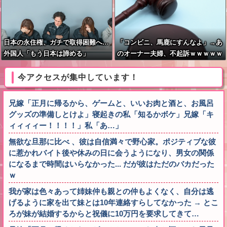
日本の永住権、ガチで取得困難へ…
「コンビニ、馬鹿にすんなよ」→あ
外国人「もう日本は諦める」
のオーナー夫婦、不起訴ｗｗｗｗｗ
ｗｗｗｗ
今アクセスが集中しています！
兄嫁「正月に帰るから、ゲームと、いいお肉と酒と、お風呂
グッズの準備しとけよ」寝起きの私「知るかボケ」兄嫁「キ
ィィィィー！！！！」私「あ…」
無欲な旦那に比べ 、彼は自信満々で野心家。ポジティブな彼
に惹かれバイト後や休みの日に会うようになり、男女の関係
になるまで時間はいらなかった... だが彼はただのバカだった
ｗ
我が家は色々あって姉妹仲も親との仲もよくなく、自分は逃
げるように家を出て妹とは10年連絡すらしてなかった → とこ
ろが妹が結婚するからと祝儀に10万円を要求してきて…