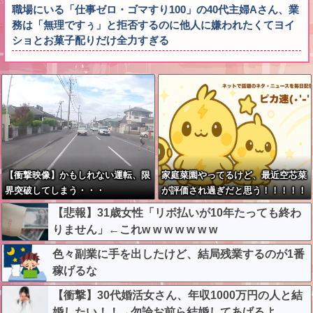
職場にいる「仕事ゼロ・ゴマすり100」の40代主婦Aさん、業
務は「無理ですぅ」と拒否するのに他人に嫌われたくてヨイ
ショとお菓子配りだけ全力すぎる
【衝撃映像】かもしれない運転、限
家庭菜園やってるけど、最近空芯菜
界突破してしまう・・・
が評価され過ぎだと思う！！！！！
【悲報】31歳女性「リボ払いが10年たっても終わ
りません」←これw w w w w w w
色々副業に手を出したけど、結局残業するのが1番
稼げるな
【衝撃】30代婚活女さん、年収1000万円の人と結
婚したい！！→勿論お前ら結婚してあげるよ