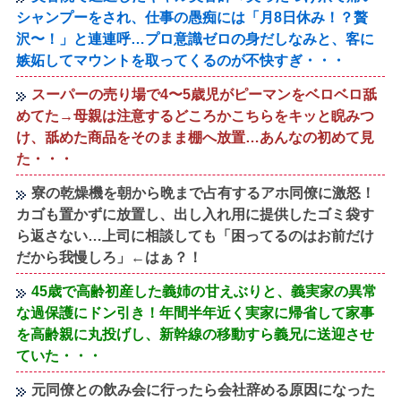
シャンプーをされ、仕事の愚痴には「月8日休み！？贅
沢〜！」と連連呼…プロ意識ゼロの身だしなみと、客に
嫉妬してマウントを取ってくるのが不快すぎ・・・
スーパーの売り場で4〜5歳児がピーマンをベロベロ舐
めてた→母親は注意するどころかこちらをキッと睨みつ
け、舐めた商品をそのまま棚へ放置…あんなの初めて見
た・・・
寮の乾燥機を朝から晩まで占有するアホ同僚に激怒！
カゴも置かずに放置し、出し入れ用に提供したゴミ袋す
ら返さない…上司に相談しても「困ってるのはお前だけ
だから我慢しろ」←はぁ？！
45歳で高齢初産した義姉の甘えぶりと、義実家の異常
な過保護にドン引き！年間半年近く実家に帰省して家事
を高齢親に丸投げし、新幹線の移動すら義兄に送迎させ
ていた・・・
元同僚との飲み会に行ったら会社辞める原因になった