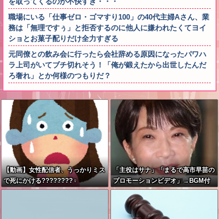
を取ってくるのが不快すぎ・・・
職場にいる「仕事ゼロ・ゴマすり100」の40代主婦Aさん、業
務は「無理ですぅ」と拒否するのに他人に嫌われたくてヨイ
ショとお菓子配りだけ全力すぎる
元同僚との飲み会に行ったら会社辞める原因になったパワハ
ラ上司がいてブチ切れそう！「俺が鍛えたから出世したんだ
ろ奢れ」とか何様のつもりだ？
【動画】女性配信者、うっかりミス
「主役はサナ」「まるで高市早苗の
で死にかける????????‍♀
プロモーションビデオ」→BGM付
き被災地視察動画に批判殺到