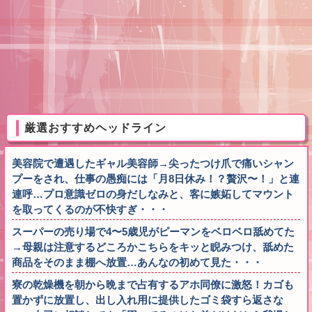
厳選おすすめヘッドライン
美容院で遭遇したギャル美容師→尖ったつけ爪で痛いシャン
プーをされ、仕事の愚痴には「月8日休み！？贅沢〜！」と連
連呼…プロ意識ゼロの身だしなみと、客に嫉妬してマウント
を取ってくるのが不快すぎ・・・
スーパーの売り場で4〜5歳児がピーマンをベロベロ舐めてた
→母親は注意するどころかこちらをキッと睨みつけ、舐めた
商品をそのまま棚へ放置…あんなの初めて見た・・・
寮の乾燥機を朝から晩まで占有するアホ同僚に激怒！カゴも
置かずに放置し、出し入れ用に提供したゴミ袋すら返さな