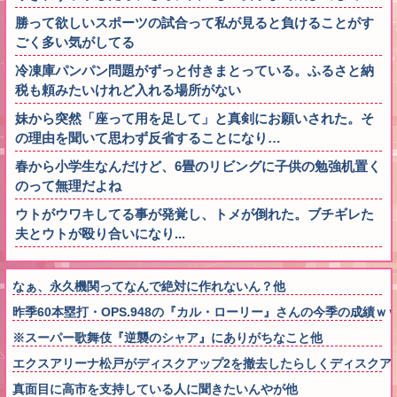
勝って欲しいスポーツの試合って私が見ると負けることがす
ごく多い気がしてる
冷凍庫パンパン問題がずっと付きまとっている。ふるさと納
税も頼みたいけれど入れる場所がない
妹から突然「座って用を足して」と真剣にお願いされた。そ
の理由を聞いて思わず反省することになり…
春から小学生なんだけど、6畳のリビングに子供の勉強机置く
のって無理だよね
ウトがウワキしてる事が発覚し、トメが倒れた。ブチギレた
夫とウトが殴り合いになり...
なぁ、永久機関ってなんで絶対に作れないん？他
昨季60本塁打・OPS.948の『カル・ローリー』さんの今季の成績
※スーパー歌舞伎『逆襲のシャア』にありがちなこと他
エクスアリーナ松戸がディスクアップ2を撤去したらしくディスクア
真面目に高市を支持している人に聞きたいんやが他