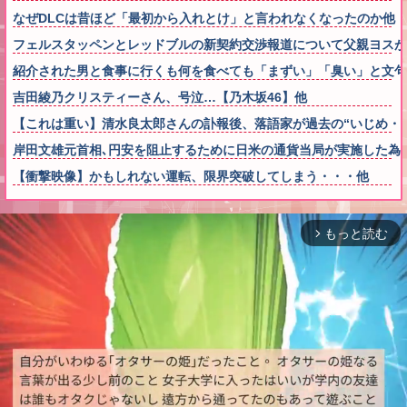
なぜDLCは昔ほど「最初から入れとけ」と言われなくなったのか他
フェルスタッペンとレッドブルの新契約交渉報道について父親ヨスが
紹介された男と食事に行くも何を食べても「まずい」「臭い」と文句
吉田綾乃クリスティーさん、号泣…【乃木坂46】他
【これは重い】清水良太郎さんの訃報後、落語家が過去の“いじめ・
岸田文雄元首相､円安を阻止するために日米の通貨当局が実施した為
【衝撃映像】かもしれない運転、限界突破してしまう・・・他
もっと読む
arrow_forward_ios