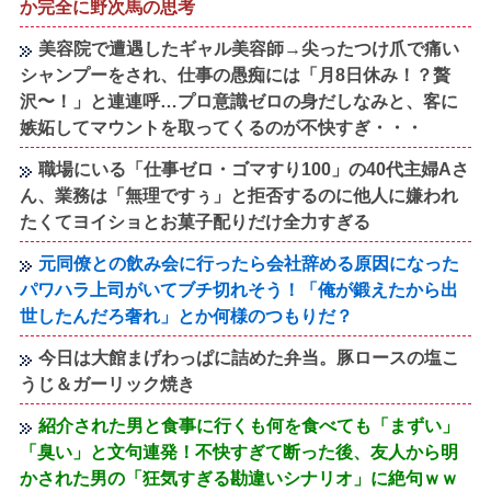
か完全に野次馬の思考
美容院で遭遇したギャル美容師→尖ったつけ爪で痛い
シャンプーをされ、仕事の愚痴には「月8日休み！？贅
沢〜！」と連連呼…プロ意識ゼロの身だしなみと、客に
嫉妬してマウントを取ってくるのが不快すぎ・・・
職場にいる「仕事ゼロ・ゴマすり100」の40代主婦Aさ
ん、業務は「無理ですぅ」と拒否するのに他人に嫌われ
たくてヨイショとお菓子配りだけ全力すぎる
元同僚との飲み会に行ったら会社辞める原因になった
パワハラ上司がいてブチ切れそう！「俺が鍛えたから出
世したんだろ奢れ」とか何様のつもりだ？
今日は大館まげわっぱに詰めた弁当。豚ロースの塩こ
うじ＆ガーリック焼き
紹介された男と食事に行くも何を食べても「まずい」
「臭い」と文句連発！不快すぎて断った後、友人から明
かされた男の「狂気すぎる勘違いシナリオ」に絶句ｗｗ