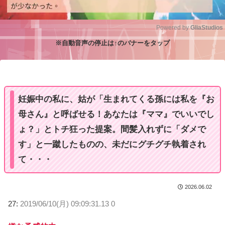
Powered by 
GliaStudios
※自動音声の停止は↑のバナーをタップ
M
u
t
e
妊娠中の私に、姑が「生まれてくる孫には私を『お
母さん』と呼ばせる！あなたは『ママ』でいいでし
ょ？」とトチ狂った提案。間髪入れずに「ダメで
す」と一蹴したものの、未だにグチグチ執着され
て・・・
2026.06.02
27:
2019/06/10(月) 09:09:31.13 0