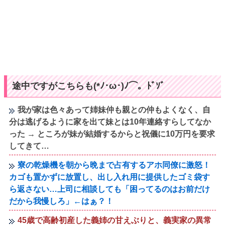
途中ですがこちらも(*ﾉ･ω･)ﾉ⌒。ﾄﾞｿﾞ
我が家は色々あって姉妹仲も親との仲もよくなく、自
分は逃げるように家を出て妹とは10年連絡すらしてなか
った → ところが妹が結婚するからと祝儀に10万円を要求
してきて…
寮の乾燥機を朝から晩まで占有するアホ同僚に激怒！
カゴも置かずに放置し、出し入れ用に提供したゴミ袋す
ら返さない…上司に相談しても「困ってるのはお前だけ
だから我慢しろ」←はぁ？！
45歳で高齢初産した義姉の甘えぶりと、義実家の異常