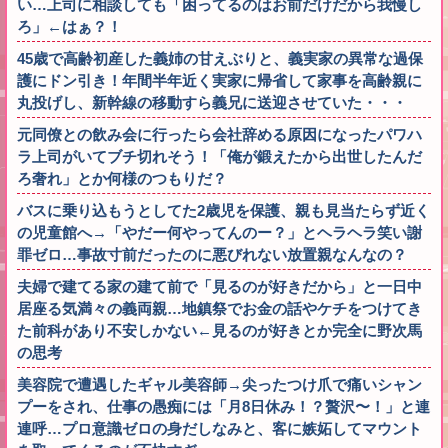
い…上司に相談しても「困ってるのはお前だけだから我慢し
ろ」←はぁ？！
45歳で高齢初産した義姉の甘えぶりと、義実家の異常な過保
護にドン引き！年間半年近く実家に帰省して家事を高齢親に
丸投げし、新幹線の移動すら義兄に送迎させていた・・・
元同僚との飲み会に行ったら会社辞める原因になったパワハ
ラ上司がいてブチ切れそう！「俺が鍛えたから出世したんだ
ろ奢れ」とか何様のつもりだ？
バスに乗り込もうとしてた2歳児を保護、親も見当たらず近く
の児童館へ→「やだー何やってんのー？」とヘラヘラ笑い謝
罪ゼロ…事故寸前だったのに悪びれない放置親なんなの？
夫婦で建てる家の建て前で「見るのが好きだから」と一日中
居座る気満々の義両親…地鎮祭でお金の話やケチをつけてき
た前科があり不安しかない←見るのが好きとか完全に野次馬
の思考
美容院で遭遇したギャル美容師→尖ったつけ爪で痛いシャン
プーをされ、仕事の愚痴には「月8日休み！？贅沢〜！」と連
連呼…プロ意識ゼロの身だしなみと、客に嫉妬してマウント