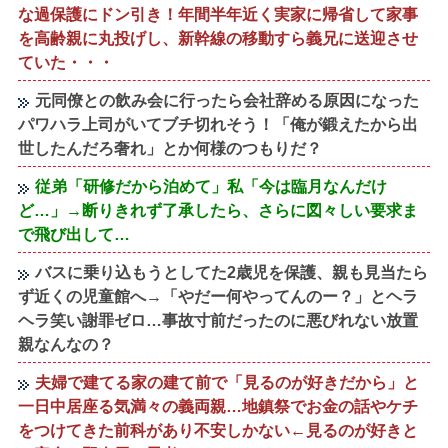
な過保護にドン引き！年間半年近く実家に帰省して家事
を高齢親に丸投げし、新幹線の移動すら義兄に送迎させ
ていた・・・
元同僚との飲み会に行ったら会社辞める原因になった
パワハラ上司がいてブチ切れそう！「俺が鍛えたから出
世したんだろ奢れ」とか何様のつもりだ？
従弟「研修だから泊めて」私「今は臨月なんだけ
ど…」→断りきれず了承したら、さらに図々しい要求ま
で飛び出して…
バスに乗り込もうとしてた2歳児を保護、親も見当たら
ず近くの児童館へ→「やだー何やってんのー？」とヘラ
ヘラ笑い謝罪ゼロ…事故寸前だったのに悪びれない放置
親なんなの？
夫婦で建てる家の建て前で「見るのが好きだから」と
一日中居座る気満々の義両親…地鎮祭でお金の話やケチ
をつけてきた前科があり不安しかない←見るのが好きと