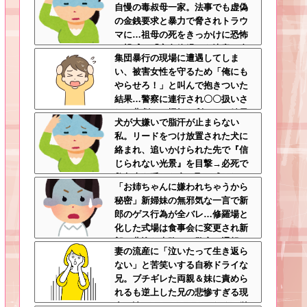
自慢の毒叔母一家。法事でも虚偽
の金銭要求と暴力で脅されトラウ
マに…祖母の死をきっかけに恐怖
の親戚と「永久絶縁」を決意←自
集団暴行の現場に遭遇してしま
分の身の安全を最優先にして大正
い、被害女性を守るため「俺にも
解
やらせろ！」と叫んで抱きついた
結果…警察に連行され〇〇扱いさ
れる悲劇へ←機転を利かせた結果
犬が大嫌いで脂汗が止まらない
が裏目に出すぎて惨事
私。リードをつけ放置された犬に
絡まれ、追いかけられた先で『信
じられない光景』を目撃→必死で
救急車を呼ぶも犬と取り残され
「お姉ちゃんに嫌われちゃうから
て・・・
秘密」新婦妹の無邪気な一言で新
郎のゲス行為が全バレ…修羅場と
化した式場は食事会に変更され新
郎は悲惨な末路へ←警察に通報さ
妻の流産に「泣いたって生き返ら
れてもおかしくないレベル
ない」と苦笑いする自称ドライな
兄。ブチギレた両親＆妹に責めら
れるも逆上した兄の悲惨すぎる現
在←淡々としてるんじゃなくて単