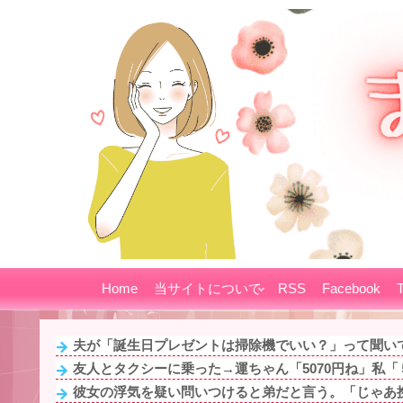
Home
当サイトについて
RSS
Facebook
T
夫が「誕生日プレゼントは掃除機でいい？」って聞いて
友人とタクシーに乗った→運ちゃん「5070円ね」私「５
彼女の浮気を疑い問いつけると弟だと言う。「じゃあ携