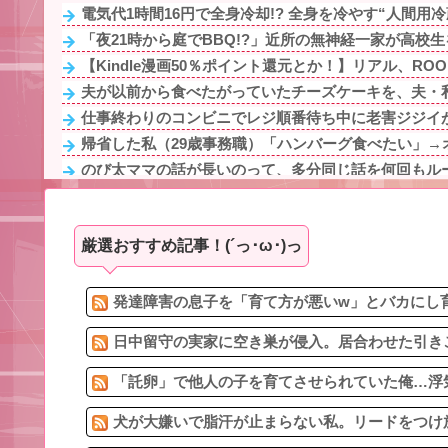
電気代1時間16円で全身冷却!? 全身を冷やす“人間用冷蔵
「夜21時から庭でBBQ!?」近所の無神経一家が高校生を
【Kindle漫画50％ポイント還元とか！】リアル、ROOKI
夫が以前から食べたがっていたチーズケーキを、夫・私
仕事終わりのコンビニでレジ順番待ち中に老害ジジイが
帰省した私（29歳事務職）「ハンバーグ食べたい」→オ
のび太ママの話が長いのって、多分同じ話を何回もル
3/5【回る有責カウンター】嫁が離婚届を置いて失踪。浮
旦那と子作りしようと長い付き合いだったフリン相手と
厳選おすすめ記事！(´っ･ω･)っ
「男癖が悪くて勘当された」はずの元夫の妹…葬儀での
こども園から孫が怪我した迎えにと連絡あり。石をどか
誰かと距離を置いた理由
発達障害の息子を「育て方が悪いw」とバカにし育
日中留守の実家に空き巣が侵入。居合わせた引きこ
「託卵」で他人の子を育てさせられていた俺…浮気
犬が大嫌いで脂汗が止まらない私。リードをつけ放