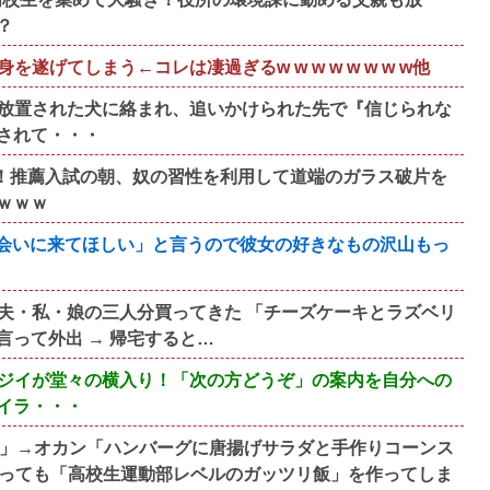
？
げてしまう←コレは凄過ぎるw w w w w w w w他
放置された犬に絡まれ、追いかけられた先で『信じられな
されて・・・
！推薦入試の朝、奴の習性を利用して道端のガラス破片を
ｗｗｗ
「会いに来てほしい」と言うので彼女の好きなもの沢山もっ
夫・私・娘の三人分買ってきた 「チーズケーキとラズベリ
って外出 → 帰宅すると…
ジイが堂々の横入り！「次の方どうぞ」の案内を自分への
イラ・・・
い」→オカン「ハンバーグに唐揚げサラダと手作りコーンス
なっても「高校生運動部レベルのガッツリ飯」を作ってしま