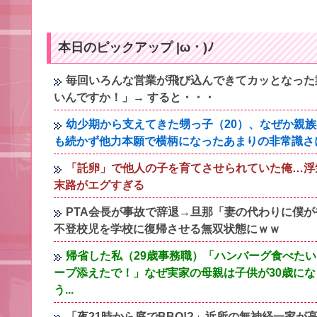
本日のピックアップ |ω・)ﾉ
毎回いろんな営業が飛び込んできてカッとなった
いんですか！」→ すると・・・
幼少期から支えてきた甥っ子（20）、なぜか親
も続かず他力本願で横柄になったあまりの非常識さ
「託卵」で他人の子を育てさせられていた俺…浮
末路がエグすぎる
PTA会長が事故で辞退→旦那「妻の代わりに僕
不登校児を学校に復帰させる無双状態にｗｗ
帰省した私（29歳事務職）「ハンバーグ食べた
ープ添えたで！」なぜ実家の母親は子供が30歳に
う...
「夜21時から庭でBBQ!?」近所の無神経一家