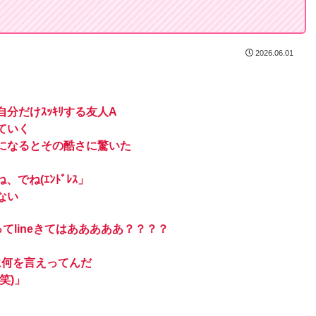
2026.06.01
分だけｽｯｷﾘする友人A
ていく
になるとその酷さに驚いた
でね(ｴﾝﾄﾞﾚｽ」
ない
てlineきてはあああああ？？？？
に何を言えってんだ
笑)」