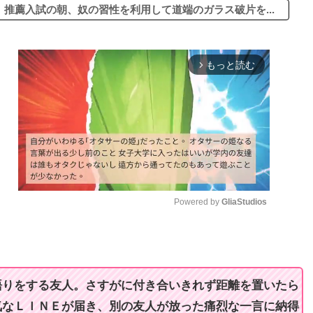
推薦入試の朝、奴の習性を利用して道端のガラス破片を...
もっと読む
arrow_forward_ios
Powered by 
GliaStudios
M
u
t
語りをする友人。さすがに付き合いきれず距離を置いたら
e
気なＬＩＮＥが届き、別の友人が放った痛烈な一言に納得