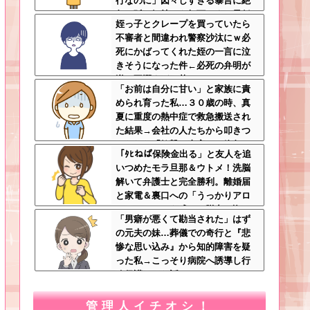
行なのに」図々しすぎる暴言に絶
句←孫の気持ちを無下にする最低
姪っ子とクレープを買っていたら
ババア
不審者と間違われ警察沙汰にｗ必
死にかばってくれた姪の一言に泣
きそうになった件←必死の弁明が
逆に不憫すぎて草
「お前は自分に甘い」と家族に責
められ育った私…３０歳の時、真
夏に重度の熱中症で救急搬送され
た結果→会社の人たちから叩きつ
けられた「衝撃の事実」に絶句
「ﾀﾋねば保険金出る」と友人を追
いつめたモラ旦那＆ウトメ！洗脳
解いて弁護士と完全勝利。離婚届
と家電＆裏口への「うっかりアロ
ンアルファ」を残して脱出←悔し
「男癖が悪くて勘当された」はず
泣きしながらやることがエグくて
の元夫の妹…葬儀での奇行と『悲
草
惨な思い込み』から知的障害を疑
った私→こっそり病院へ誘導し行
政保護させた話
管理人イチオシ！