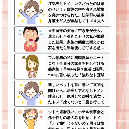
浮気夫とトメ「レスだったのは嫁
なる冷血漢
のせい！」虚偽の噂を流され離婚
を突きつけられた。法学部の後輩
弁護士20人が集結してトメ＆夫＆
プリを完全撃破←後輩たちを可愛
日中留守の実家に空き巣が侵入。
がっていた恩が最高形で返ってき
居合わせた引きこもりの私が撃退
た
した結果…家族の態度に耐えかね
家を出たら半年後に〇〇する超ス
ピード展開へ←人生何がきっかけ
フル勤務の私に無職義妹やニート
で好転するか分からない
コウト全員分の家事を押し付ける
義家族！早朝4時起き生活に限界。
ついに言い放った「強烈なド直球
正論」に義一族阿鼻叫喚ｗｗ←怠
新しいペットを首に巻いて玄関を
け者どもに正論のナイフをグサリ
開けたら…居座りアポなしトメと
鉢合わせ！絶叫して20秒で逃亡し
たトメ「捨てないと二度と行って
あげない！」←もう来なくて大丈
ウトの還暦祝いにホテル食事会と
夫ですｗ
孫手作りの湯のみを用意。トメ
「え？旅行じゃないの？周りは旅