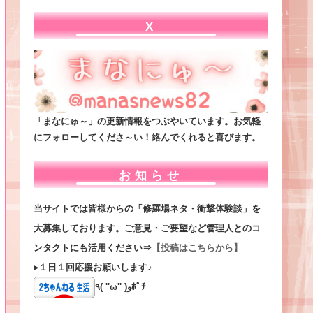
X
「まなにゅ～」の更新情報をつぶやいています。お気軽
にフォローしてくださ～い！絡んでくれると喜びます。
お知らせ
当サイトでは皆様からの「修羅場ネタ・衝撃体験談」を
大募集しております。ご意見・ご要望など管理人とのコ
ンタクトにも活用ください⇒
【
投稿はこちらから
】
▸１日１回応援お願いします♪
٩( ''ω'' )وﾎﾟﾁ