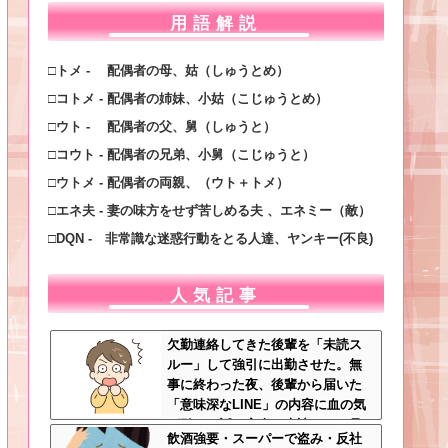
用語解説
□トメ - 配偶者の母、姑（しゅうとめ）
□コトメ - 配偶者の姉妹、小姑（こじゅうとめ）
□ウト - 配偶者の父、舅（しゅうと）
□コウト - 配偶者の兄弟、小舅（こじゅうと）
□ウトメ - 配偶者の両親、（ウト＋トメ）
□エネ夫 - 妻の味方をせず苦しめる夫 、エネミー（敵）
□DQN - 非常識な迷惑行動をとる人達、ヤンキー(不良)
人気記事
欠勤連絡してきた後輩を「未読ス
ルー」して強引に出勤させた。無
事に終わった夜、後輩から届いた
「意味深なLINE」の内容に血の気
が引いた話←完全に未読スルー見
飲酒強要・スーパーで盗み・反社
抜かれてて草