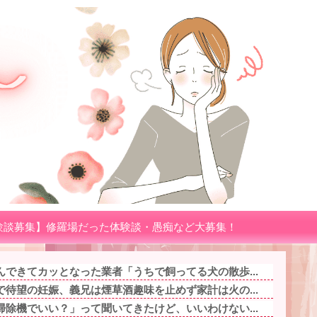
験談募集】修羅場だった体験談・愚痴など大募集！
できてカッとなった業者「うちで飼ってる犬の散歩...
待望の妊娠、義兄は煙草酒趣味を止めず家計は火の...
除機でいい？」って聞いてきたけど、いいわけない...