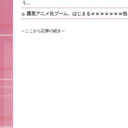
う...
露悪アニメ化ブーム、はじまるｗｗｗｗｗｗｗ他
～ここから記事の続き～