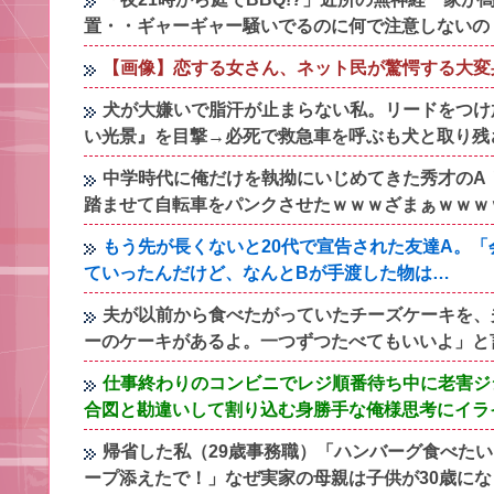
置・・ギャーギャー騒いでるのに何で注意しないの
【画像】恋する女さん、ネット民が驚愕する大変身を遂
犬が大嫌いで脂汗が止まらない私。リードをつけ
い光景』を目撃→必死で救急車を呼ぶも犬と取り残
中学時代に俺だけを執拗にいじめてきた秀才のA
踏ませて自転車をパンクさせたｗｗｗざまぁｗｗｗ
もう先が長くないと20代で宣告された友達A。
ていったんだけど、なんとBが手渡した物は…
夫が以前から食べたがっていたチーズケーキを、
ーのケーキがあるよ。一つずつたべてもいいよ」と言
仕事終わりのコンビニでレジ順番待ち中に老害ジ
合図と勘違いして割り込む身勝手な俺様思考にイラ
帰省した私（29歳事務職）「ハンバーグ食べた
ープ添えたで！」なぜ実家の母親は子供が30歳に