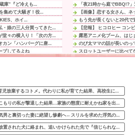
庫”『ど冷えも...
「夜21時から庭でBBQ!?
集めて大騒ぎ！役...
【画像】恋する女さん、ネッ
ES、ホイ...
もう先が長くないと20代で
・娘の三人分買ってきた...
【悲報】 ヒコロヒー コン
堂々の横入り！「次の方...
露悪アニメ化ブーム、はじ
カン「ハンバーグに唐...
のび太ママの話が長いのっ
ープしてるよね
スロットユーザーに比べてな
気がバレたかと思っ...
旦那と子作りしようと長い付
別れた。でもフリン相手...
【動画】戦犯はどっち？ｗ
奇行と『悲惨な思い込み...
たった今、嫁の浮気現場を急
してミミズ集め足の上に...
すまん、マジのガチでウー
児放棄するコトメ。代わりに私が育てた結果、高校生に...
もりの私が撃退した結果…家族の態度に耐えかね家を出...
男と裏切った妻に絶望し惨劇へ←スリルを求めた浮気の...
置された犬に絡まれ、追いかけられた先で『信じられな...