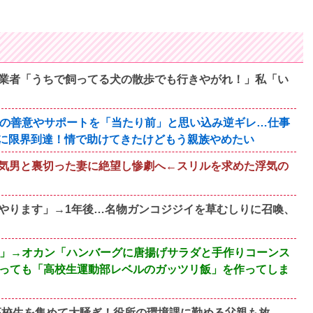
業者「うちで飼ってる犬の散歩でも行きやがれ！」私「い
族の善意やサポートを「当たり前」と思い込み逆ギレ…仕事
に限界到達！情で助けてきたけどもう親族やめたい
気男と裏切った妻に絶望し惨劇へ←スリルを求めた浮気の
がやります」→1年後…名物ガンコジジイを草むしりに召喚、
い」→オカン「ハンバーグに唐揚げサラダと手作りコーンス
なっても「高校生運動部レベルのガッツリ飯」を作ってしま
が高校生を集めて大騒ぎ！役所の環境課に勤める父親も放