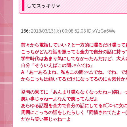
してスッキリｗ
166:
2018/03/13(火) 00:08:52.03 ID:vYzGa6We
前々から電話していい？と一方的に喋るだけ喋って自
こっちがどんな話を振っても全力で自分の話に持っ
学生時代はあまり気にしてなかったんだけど、大人
自分「そういえばこの間○×△でね」
A「あーあるよね、私もこの間○×△でね、でね、でね、
からこっちは頷いてるだけになってるのにも気付か
挙句の果てに「あんまり喋らなくなったね～(笑)」っ
笑い事じゃねーよなんで笑ってんだよ
あらゆる話題を全力で自分の話にしてるｵ◯ﾆｰに女
周囲にこっちの話をしたらしく「同情されてたよ～(
だから笑い事じゃねーよ