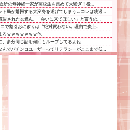
」近所の無神経一家が高校生を集めて大騒ぎ！役...
ト民が驚愕する大変身を遂げてしまう←コレは凄過...
宣告された友達A。「会いに来てほしい」と言うの...
ビニで割引おにぎりは〝絶対買わない〟理由で炎上...
まるｗｗｗｗｗｗｗ他
て、多分同じ話を何回もループしてるよね
んでパチンコユーザーってリテラシーがここまで低...
き合いだったフリン相手と別れた。でもフリン相手...
ｗｗｗｗｗｗｗｗｗｗｗｗｗｗｗｗｗｗｗ他
襲するために旦那と仲間4人が隣の間男の部屋へ突...
バーが無理なんやが他