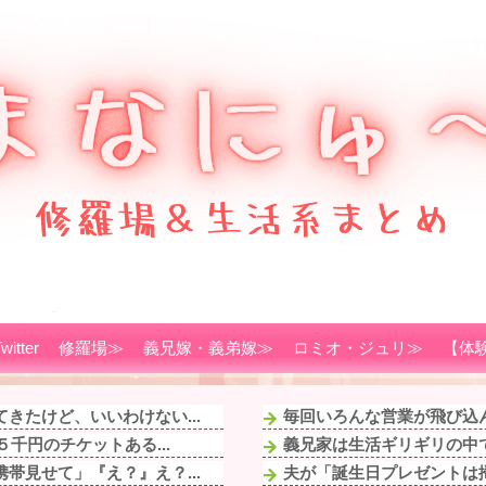
witter
修羅場≫
義兄嫁・義弟嫁≫
ロミオ・ジュリ≫
【体
きたけど、いいわけない...
毎回いろんな営業が飛び込ん
千円のチケットある...
義兄家は生活ギリギリの中で
帯見せて」『え？』え？...
夫が「誕生日プレゼントは掃