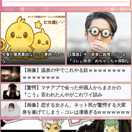
生食が最悪最凶なのって豚肉らしい
【緊急】今の若者に急増している
な
『コレ』依存、めちゃくちゃ深刻な
模様w w w w w w w w w w
【画像】温泉の中でこれやる奴ｗｗｗｗｗｗｗｗ
ｗｗｗｗｗｗｗｗ
【驚愕】マチアプで会った外国人からまさかの
『こう』言われたんやがこれワイ詰み
か？？？？？？？
【画像】恋する女さん、ネット民が驚愕する大変
身を遂げてしまう←コレは凄過ぎるw w w w w w w
w