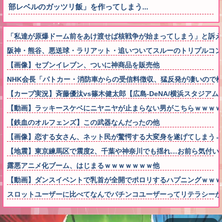
部レベルのガッツリ飯」を作ってしまう...
「私達が原爆ドーム前をあけ渡せば核戦争が始まってしまう」と訴え
阪神・熊谷、悪送球・ラリアット・追いついてスルーのトリプルコン
【画像】セブンイレブン、ついに神商品を販売他
NHK会長「パトカー・消防車からの受信料徴収、猛反発が凄いので
【カープ実況】斉藤優汰vs篠木健太郎【広島-DeNA/横浜スタジアム
【動画】ラッキースケベにニヤニヤが止まらない男がこちらｗｗｗｗ
【鉄血のオルフェンズ】この武器なんだったの他
【画像】恋する女さん、ネット民が驚愕する大変身を遂げてしまう←コレは凄
【地震】東京練馬区で震度2、千葉や神奈川でも揺れ…お前ら気付い
露悪アニメ化ブーム、はじまるｗｗｗｗｗｗｗ他
【動画】ダンスイベントで乳首が全開でポロリするハプニングｗｗｗ
スロットユーザーに比べてなんでパチンコユーザーってリテラシーが