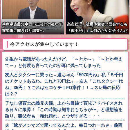
兵庫県斎藤知事、不正会計の疑いで
高市総理、被爆体験者と面会するも
前知事に聞き取り調査へ
「握手だけ」←何のために会うんだ
よ…
今アクセスが集中しています！
先生から電話があったんだけど、「～とか～」「～とか考え
て～」と何度も言ってたのが耳に残ってしまった
友人とタクシーに乗った→運ちゃん「5070円ね」私「５千円
のチケットあるわ。これと70円ね」→友人「これタクシー代
ね」35円！？これはセコケチ！FO案件！！→スレ民の反応
は？？
子なし保育士の義兄夫婦、上から目線で育児アドバイスされ
る日々に限界！「この時期は知育おもちゃが〜」と理想論を
語り、義父母も「頼れ頼れ」とウザすぎる・・・
夫「嫁がメシマズで困ってるんだよ。毎日つれーわｗ」義両