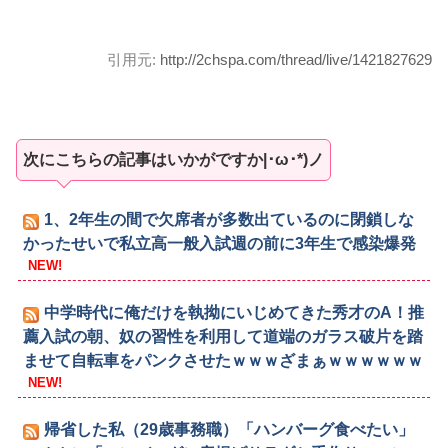
引用元:
http://2chspa.com/thread/live/1421827629
次にこちらの記事はいかがですか|･ω･*)ノ
1、2年生の間で欠席者が多数出ているのに閉鎖しな
かったせいで私立高一般入試週の前に3年生で感染爆発
NEW!
中学時代に俺だけを執拗にいじめてきた秀才のA！推
薦入試の朝、奴の習性を利用して道端のガラス破片を踏
ませて自転車をパンクさせたｗｗｗざまぁｗｗｗｗｗｗ
NEW!
帰省した私（29歳事務職）「ハンバーグ食べたい」