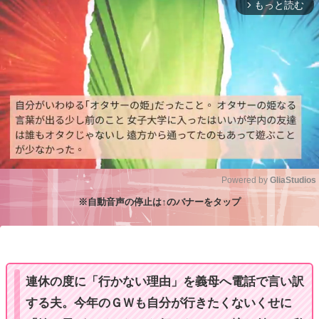
もっと読む
arrow_forward_ios
Powered by 
GliaStudios
※自動音声の停止は↑のバナーをタップ
M
u
t
e
連休の度に「行かない理由」を義母へ電話で言い訳
する夫。今年のＧＷも自分が行きたくないくせに