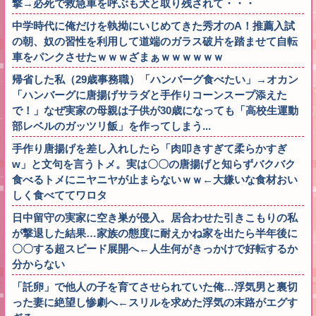
撃→必死で救急車を呼ぶも犬と取り残されて・・・
中学時代に俺だけを執拗にいじめてきた秀才のA！推薦入試
の朝、奴の習性を利用して道端のガラス破片を踏ませて自転
車をパンクさせたｗｗｗざまぁｗｗｗｗｗｗ
帰省した私（29歳事務職）「ハンバーグ食べたい」→オカン
「ハンバーグに唐揚げサラダと手作りコーンスープ添えた
で！」なぜ実家の母親は子供が30歳になっても「高校生運動
部レベルのガッツリ飯」を作ってしまう...
手作り唐揚げを差し入れしたら「肉叩きすぎて柔らかすぎ
w」と文句を言うトメ。実は〇〇の唐揚げと知らずバクバク
食べるトメにニヤニヤが止まらないｗｗ←大嫌いな食材おい
しく食べててワロタ
日中留守の実家に空き巣が侵入。居合わせた引きこもりの私
が撃退した結果…家族の態度に耐えかね家を出たら半年後に
〇〇する超スピード展開へ←人生何がきっかけで好転するか
分からない
「託卵」で他人の子を育てさせられていた俺…浮気男と裏切
った妻に絶望し惨劇へ←スリルを求めた浮気の末路がエグす