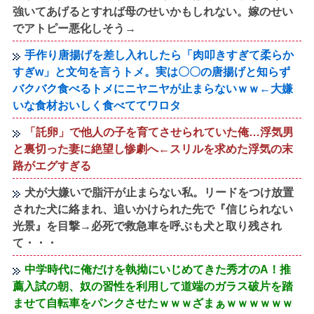
強いてあげるとすれば母のせいかもしれない。嫁のせい
でアトピー悪化しそう→
手作り唐揚げを差し入れしたら「肉叩きすぎて柔らか
すぎw」と文句を言うトメ。実は〇〇の唐揚げと知らず
バクバク食べるトメにニヤニヤが止まらないｗｗ←大嫌
いな食材おいしく食べててワロタ
「託卵」で他人の子を育てさせられていた俺…浮気男
と裏切った妻に絶望し惨劇へ←スリルを求めた浮気の末
路がエグすぎる
犬が大嫌いで脂汗が止まらない私。リードをつけ放置
された犬に絡まれ、追いかけられた先で『信じられない
光景』を目撃→必死で救急車を呼ぶも犬と取り残され
て・・・
中学時代に俺だけを執拗にいじめてきた秀才のA！推
薦入試の朝、奴の習性を利用して道端のガラス破片を踏
ませて自転車をパンクさせたｗｗｗざまぁｗｗｗｗｗｗ