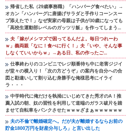
帰省した私（29歳事務職）「ハンバーグ食べたい」→
オカン「ハンバーグに唐揚げサラダと手作りコーンスー
プ添えたで！」なぜ実家の母親は子供が30歳になっても
「高校生運動部レベルのガッツリ飯」を作ってしまう...
夫「嫁がメシマズで困ってるんだよ。毎日つれーわ
ｗ」義両親「なに！食べに行く！」夫「いや、そんな事
しなくていいからｗ」→ある日、私の作ったご...
仕事終わりのコンビニでレジ順番待ち中に老害ジジイ
が堂々の横入り！「次の方どうぞ」の案内を自分への合
図と勘違いして割り込む身勝手な俺様思考にイライ
ラ・・・
中学時代に俺だけを執拗にいじめてきた秀才のA！推
薦入試の朝、奴の習性を利用して道端のガラス破片を踏
ませて自転車をパンクさせたｗｗｗざまぁｗｗｗｗｗｗ
夫の不倫で離婚確定へ。だが夫が離婚するならお前の
貯金1800万円を財産分与しろ」と言い出した