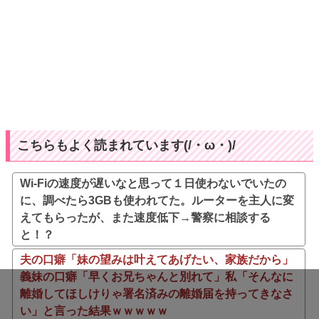
こちらもよく読まれています(/・ω・)/
Wi-Fiの速度が遅いなと思って１日使わないでいたの
に、調べたら3GBも使われてた。ルーターを主人に変
えてもらったが、また速度低下→警察に相談する
と！？
夫の口癖「妹の望みは叶えてあげたい、家族だから」
義妹の口癖「早くお兄ちゃんと別れて」私「そんなに
離婚してほしけりゃ署名済みの離婚届を持ってきなさ
い」と言った結果ｗｗｗｗｗ