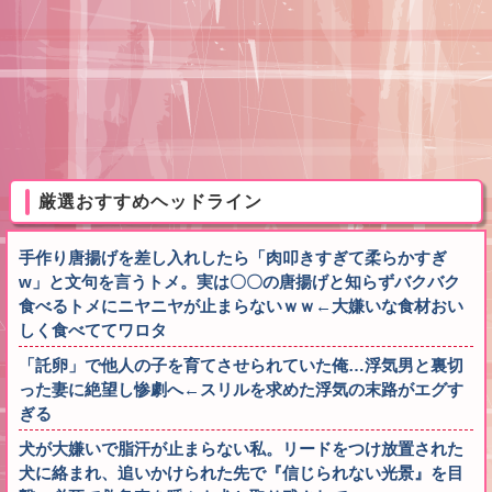
厳選おすすめヘッドライン
手作り唐揚げを差し入れしたら「肉叩きすぎて柔らかすぎ
w」と文句を言うトメ。実は〇〇の唐揚げと知らずバクバク
食べるトメにニヤニヤが止まらないｗｗ←大嫌いな食材おい
しく食べててワロタ
「託卵」で他人の子を育てさせられていた俺…浮気男と裏切
った妻に絶望し惨劇へ←スリルを求めた浮気の末路がエグす
ぎる
犬が大嫌いで脂汗が止まらない私。リードをつけ放置された
犬に絡まれ、追いかけられた先で『信じられない光景』を目