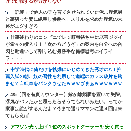
けで好転するか分からない
「託卵」で他人の子を育てさせられていた俺…浮気男
と裏切った妻に絶望し惨劇へ←スリルを求めた浮気の末
路がエグすぎる
仕事終わりのコンビニでレジ順番待ち中に老害ジジイ
が堂々の横入り！「次の方どうぞ」の案内を自分への合
図と勘違いして割り込む身勝手な俺様思考にイライ
ラ・・・
中学時代に俺だけを執拗にいじめてきた秀才のA！推
薦入試の朝、奴の習性を利用して道端のガラス破片を踏
ませて自転車をパンクさせたｗｗｗざまぁｗｗｗｗｗｗ
4/5【回る有責カウンター】嫁が離婚届を置いて失踪。
浮気がバレたかと思ったらそうでもないみたい。ってか
家事は誰がするんだよ？今まで通りママンに週４回は来
てもらえば…
アマゾン売り上げ１位のスポットクーラーを 安く買っ