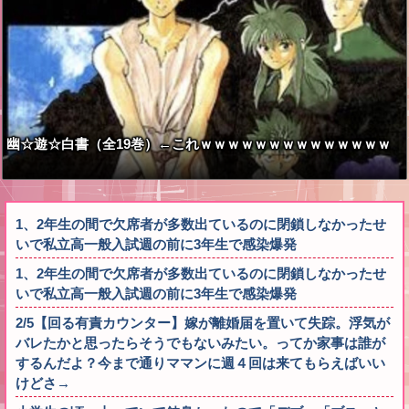
幽☆遊☆白書（全19巻）←これｗｗｗｗｗｗｗｗｗｗｗｗｗｗ
1、2年生の間で欠席者が多数出ているのに閉鎖しなかったせ
いで私立高一般入試週の前に3年生で感染爆発
1、2年生の間で欠席者が多数出ているのに閉鎖しなかったせ
いで私立高一般入試週の前に3年生で感染爆発
2/5【回る有責カウンター】嫁が離婚届を置いて失踪。浮気が
バレたかと思ったらそうでもないみたい。ってか家事は誰が
するんだよ？今まで通りママンに週４回は来てもらえばいい
けどさ→