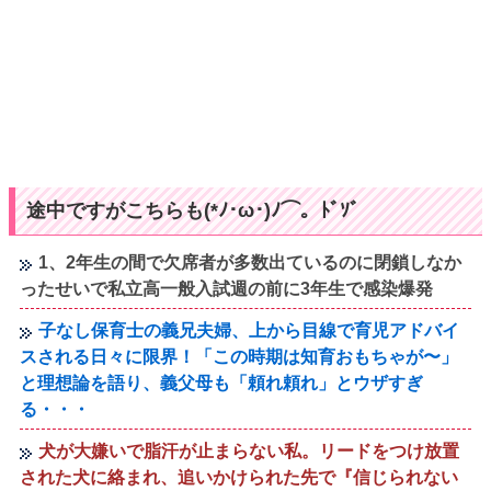
途中ですがこちらも(*ﾉ･ω･)ﾉ⌒。ﾄﾞｿﾞ
1、2年生の間で欠席者が多数出ているのに閉鎖しなか
ったせいで私立高一般入試週の前に3年生で感染爆発
子なし保育士の義兄夫婦、上から目線で育児アドバイ
スされる日々に限界！「この時期は知育おもちゃが〜」
と理想論を語り、義父母も「頼れ頼れ」とウザすぎ
る・・・
犬が大嫌いで脂汗が止まらない私。リードをつけ放置
された犬に絡まれ、追いかけられた先で『信じられない