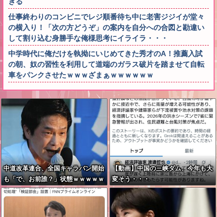
ぎる
仕事終わりのコンビニでレジ順番待ち中に老害ジジイが堂々
の横入り！「次の方どうぞ」の案内を自分への合図と勘違い
して割り込む身勝手な俺様思考にイライラ・・・
中学時代に俺だけを執拗にいじめてきた秀才のA！推薦入試
の朝、奴の習性を利用して道端のガラス破片を踏ませて自転
車をパンクさせたｗｗｗざまぁｗｗｗｗｗｗ
中道改革連合、全国キャラバン開始
【動画】中国の三峡ダム、今年も大
も「で、お前誰？」状態ｗｗｗｗｗ
変そう・・・