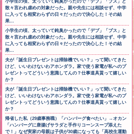
小学生の頃、太っていて鈍臭かったので「デブ」「ブス」と
散々言われ虐めの対象だった。親や先生には相談せず、中学
に入っても相変わらずの日々だったので決心した！その結
果…
小学生の頃、太っていて鈍臭かったので「デブ」「ブス」と
散々言われ虐めの対象だった。親や先生には相談せず、中学
に入っても相変わらずの日々だったので決心した！その結
果…
夫が「誕生日プレゼントは掃除機でいい？」って聞いてきた
けど、いいわけないわアホンダラ。家で使う家電が私へのプ
レゼントってどういう意識してんの？仕事道具貰って嬉しい
か？
夫が「誕生日プレゼントは掃除機でいい？」って聞いてきた
けど、いいわけないわアホンダラ。家で使う家電が私へのプ
レゼントってどういう意識してんの？仕事道具貰って嬉しい
か？
帰省した私（29歳事務職）「ハンバーグ食べたい」→オカン
「ハンバーグに唐揚げサラダと手作りコーンスープ添えた
で！」なぜ実家の母親は子供が30歳になっても「高校生運動