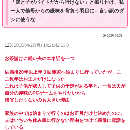
「嫁と子がバイトだから行けない」と擦り付け、私
一人で義母からの嫌味を背負う羽目に←言い訳のダ
シに使うな
2026.05.31
125:
2015/04/27(月) 14:21:42.13 0
お茶請けに軽い夫のエネ話を一つ
結婚後20年以上年３回義家へ泊まりに行っていたが、こ
こ数年はお正月だけになった
これは子供が成人して子供の予定がある事と、一番は夫が
自分の趣味のPCゲームをやりたいから
帰省したくないのも大きい理由
家族の中では泊まりで行くのはお正月だけと決めたのに、
夫はいちいち休み毎に行かない理由をつけて義母に電話を
している