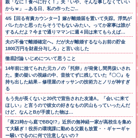
親「なに！食べに行く！」夫「いや、そんな事しなくていい
からｗ」→ある日、私の作ったご...
4/5【回る有責カウンター】嫁が離婚届を置いて失踪。浮気が
バレたかと思ったらそうでもないみたい。ってか家事は誰が
するんだよ？今まで通りママンに週４回は来てもらえば…
夫の不倫で離婚確定へ。だが夫が離婚するならお前の貯金
1800万円を財産分与しろ」と言い出した
徹底討論 いじめについて思うこと
14年前に捨てられた元カノの「托卵」が発覚し間男扱いされ
た。妻の疑いの視線の中、昔捨てずに残していた『〇〇』を
持ち出した結果←修理屋のオッサンの技術力とノリが神すぎ
る
もう先が長くないと20代で宣告された友達A。「会いに来て
ほしい」と言うので彼女の好きなもの沢山もっていったんだ
けど、なんとBが手渡した物は…
「夜21時から庭でBBQ!?」近所の無神経一家が高校生を集め
て大騒ぎ！役所の環境課に勤める父親も放置・・ギャーギャ
ー騒いでるのに何で注意しないの？