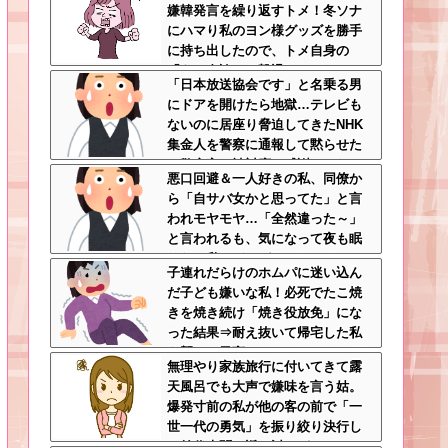
嫌韓発言を繰り返すトメ！冬ソナ
揉めして・・・
にハマり私のヨン様グッズを勝手
に持ち出したので、トメ自身の
「あの自論」で撃退したったｗｗ
「日本放送協会です」と名乗る男
←矛盾だらけのトメにブーメラン
にドアを開けたら地獄…テレビも
刺さりまくり
ないのに居座り脅迫してきたNHK
集金人を警察に通報して黙らせた
←警察官の神対応に感謝しかない
悪口回避＆一人好きの私、同僚か
ら「自サバ女かと思ってた」と言
われモヤモヤ…「全然違った～」
と言われるも、気になって夜も眠
れない私はどこがサバサバ？←ネ
子連れだらけのホムパに迷い込ん
チネチ気にしてる時点で自サバじ
だ子ども嫌いな私！必死でたこ焼
ゃない
きを焼き続け「焼き役放免」にな
った結果⇒耐え抜いて帰宅した私
を襲った異変ｗｗｗ←ストレスで3
無理やり家族旅行に付いてきて露
7.5度の熱が出るのは凄まじい
天風呂でも大声で嫌味を言う姑。
爆発寸前の私が他の客の前で「一
世一代の勇気」を振り絞り決行し
た前代未聞の返り討ちがこちら←