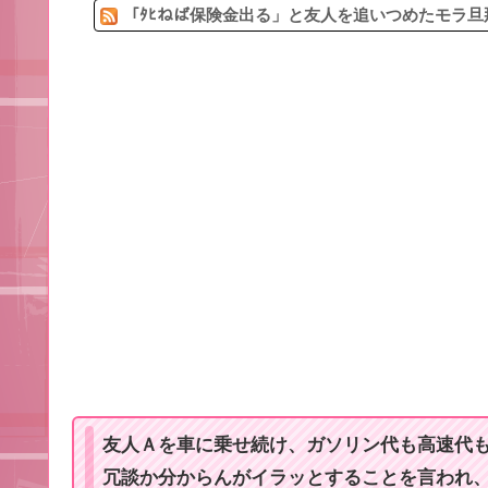
「ﾀﾋねば保険金出る」と友人を追いつめたモラ旦
友人Ａを車に乗せ続け、ガソリン代も高速代
冗談か分からんがイラッとすることを言われ、