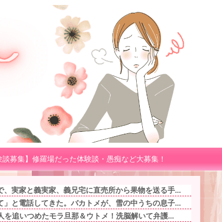
験談募集】修羅場だった体験談・愚痴など大募集！
、実家と義実家、義兄宅に直売所から果物を送る手...
」と電話してきた。バカトメが、雪の中うちの息子...
人を追いつめたモラ旦那＆ウトメ！洗脳解いて弁護...