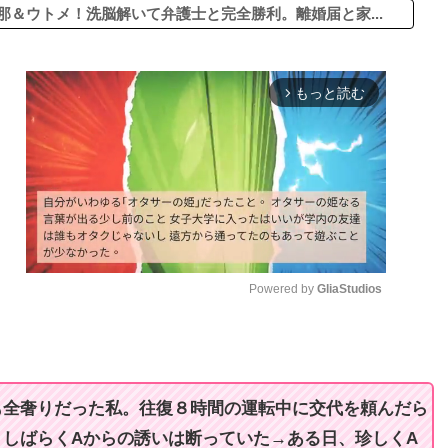
那＆ウトメ！洗脳解いて弁護士と完全勝利。離婚届と家...
もっと読む
arrow_forward_ios
Powered by 
GliaStudios
M
u
t
も全奢りだった私。往復８時間の運転中に交代を頼んだら
e
しばらくAからの誘いは断っていた→ある日、珍しくA