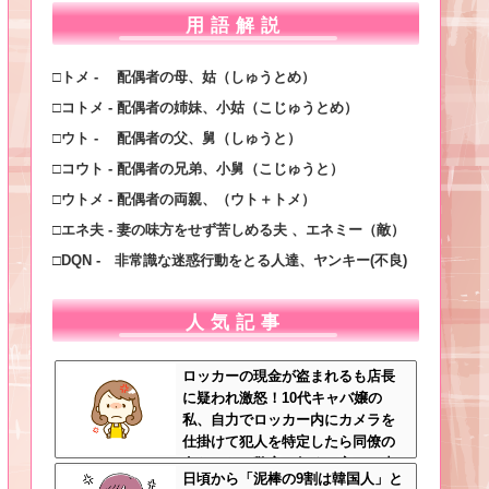
用語解説
□トメ - 配偶者の母、姑（しゅうとめ）
□コトメ - 配偶者の姉妹、小姑（こじゅうとめ）
□ウト - 配偶者の父、舅（しゅうと）
□コウト - 配偶者の兄弟、小舅（こじゅうと）
□ウトメ - 配偶者の両親、（ウト＋トメ）
□エネ夫 - 妻の味方をせず苦しめる夫 、エネミー（敵）
□DQN - 非常識な迷惑行動をとる人達、ヤンキー(不良)
人気記事
ロッカーの現金が盗まれるも店長
に疑われ激怒！10代キャバ嬢の
私、自力でロッカー内にカメラを
仕掛けて犯人を特定したら同僚の
女だった…警察へ行くと言って止
日頃から「泥棒の9割は韓国人」と
められ、加害者に泣かれながら大