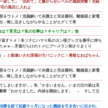
ー貸して」「泊めて」と嫌がらせレベルの連続突撃！夫経
自宅の風呂に入れよ
旦那＆ウトメ！洗脳解いて弁護士と完全勝利。離婚届と家電
出←悔し泣きしながらやることがエグくて草
金は？育児は？私の仕事は？キャリアは？」他
り返すトメ！冬ソナにハマり私のヨン様グッズを勝手に持ち
たｗｗ←矛盾だらけのトメにブーメラン刺さりまくり
）」と勘違いされ現場が大パニックに！勇敢なおばちゃん
旦那＆ウトメ！洗脳解いて弁護士と完全勝利。離婚届と家電
出←悔し泣きしながらやることがエグくて草
てしまいますが…」私「かまいません。いまの父の姿は見
警察「わかりました。内偵を開始します」 → そして父
治療を経て妊娠５ヶ月になった義妹を引き合いに出され、