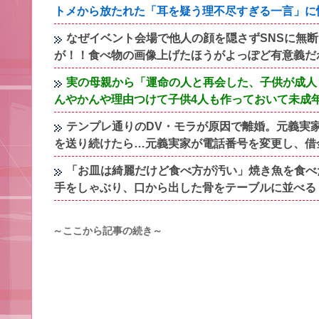
トメから放たれた「耳を疑う理不尽すぎる一言」に
なぜイベント会場で他人の顔を隠さずSNSに無
が！！食べ物の画像上げたほうがよっぽど有意義だ
実の母親から「運命の人と再会した、子供が成人
んやかんや理由つけて子供4人も作っておいて未成
テンプレ通りのDV・モラが原因で離婚。元義実
を送り続けたら…元義実家が電話番号を変更し、借
「お皿は綺麗だけど食べ方が汚い」焼き魚を食べ
手をしゃぶり、口から出した骨をテーブルに並べる
～ここから記事の続き～