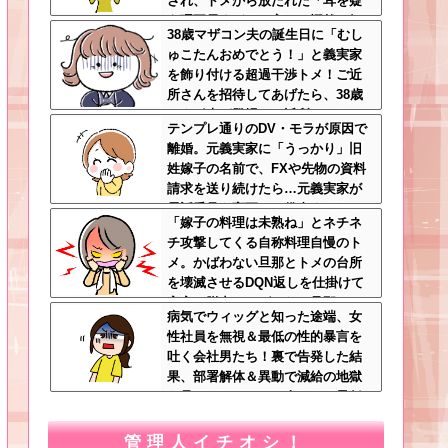
され、トメから放たれた「耳を疑
う理不尽すぎる一言」に愕然←妊
38歳マザコン夫の誕生日に「むし
娠時期の操作とか超能力者かよ
ゅこたんおめでとう！」と義実家
を飾り付ける超過干渉トメ！ご近
所さんを招待してあげたら、38歳
メタボ夫が登場して近所のおじい
テンプレ通りのDV・モラが原因で
さんが大爆発する事態に
離婚。元義実家に「うっかり」旧
姓嫁子の名前で、FXや先物の資料
請求を送り続けたら…元義実家が
電話番号を変更し、借金まみれに
「嫁子の料理は未熟ね」とネチネ
なっていた話ｗｗｗｗｗ
チ攻撃してくる自称料理自慢のト
メ。かばわない旦那とトメの台所
を壊滅させるDQN返しを仕掛けて
実家に脱出←かばわない旦那も一
病気でウィッグと知った途端、女
緒に痛い目見ろ
性社員を無視＆最低の性的暴言を
吐く会社男たち！裏で告発した結
果、部署解体＆異動で減給の地獄
を見ることにｗｗ←人として最低
限の倫理観すら欠如してる
管理人イチオシ！