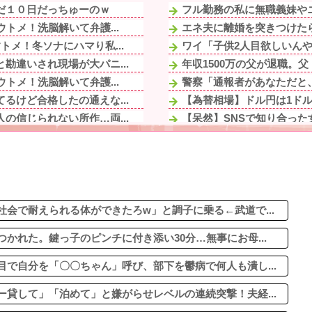
だ１０日だっちゅーのｗ
フル勤務の私に無職義妹やニ
トメ！洗脳解いて弁護...
エネ夫に離婚を突きつけたら
メ！冬ソナにハマり私...
ワイ「子供2人目欲しいんや
勘違いされ現場が大パニ...
年収1500万の父が退職。
トメ！洗脳解いて弁護...
警察「通報者があなただと、
るけど合格したの通えな...
【為替相場】ドル円は1ドル
の信じられない所作…両...
【呆然】SNSで知り合った女
勘違いされ現場が大パニ...
【画像あり】わざわざ大学を
取っ組み合いになった。...
うちとこの猫様、フロントラ
、家事分担は…」→する...
【画像】お前らこの超美人容
ロッケ揚げるの手伝...
結婚前提の交際で。彼「共働
名前について考えた結果...
会で耐えられる体ができたろw」と調子に乗る←武道で...
かれた。鍵っ子のピンチに付き添い30分…無事にお母...
で自分を「〇〇ちゃん」呼び、部下を鬱病で何人も潰し...
貸して」「泊めて」と嫌がらせレベルの連続突撃！夫経...