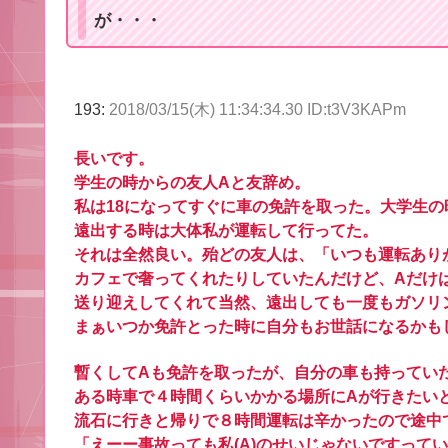
が・・・
193:
2018/03/15(木) 11:34:34.30 ID:t3V3KAPm
長いです。
学生の時からの友人Aと友辞め。
私は18になってすぐに車の免許を取った。大学生
遠出する時は大体私が運転して行ってた。
それは全然良い。殆どの友人は、「いつも運転あり
カフェで奢ってくれたりしていたんだけど、Aだけ
送り迎えしてくれて当然、遠出しても一度もガソリ
まぁいつか免許とった時に自分もお世話になるかも
暫くしてAも免許を取ったが、自分の車も持ってい
ある時車で４時間くらいかかる場所にAが行きたい
流石に行きと帰りで８時間運転は辛かったので途中
「えーー事故っても私(A)のせいじゃないですって