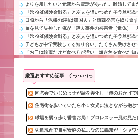
よりを戻したいと元嫁から電話があった。離婚してま
「ﾀﾋねば保険金出る」と友人を追いつめたモラ旦那＆ウ
日頃から「泥棒の9割は韓国人」と嫌韓発言を繰り返すト
血を見て失神した俺が「殺人事件の被害者（遺体）」と
「ﾀﾋねば保険金出る」と友人を追いつめたモラ旦那＆ウ
子どもが中学受験してる知り合い、たくさん受けさせて
「お皿は綺麗だけど食べ方が汚い」焼き魚を食べた知人
血を見て失神した俺が「殺人事件の被害者（遺体）」と
不倫相手の子を産んだ姉の病室で元彼と不倫相手夫婦が
厳選おすすめ記事！(´っ･ω･)っ
結婚前提の交際で。彼「共働き必須が条件」私「じゃあ
1/2【昭和が悪い】私「ゲームしてないでカニクリームコ
行方不明になった子の名前が「大和」だと知った。その
同窓会でいじめっ子が話を美化し「俺のおかげで社
住宅街を歩いていたら小１女児に泣きながら抱きつ
職場を襲う歩く香害お局！プロレスラー風の見た目
切迫流産で自宅安静の私…なのに義弟が「シャワー