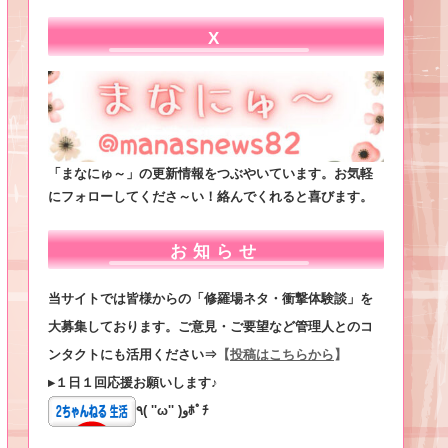
X
「まなにゅ～」の更新情報をつぶやいています。お気軽
にフォローしてくださ～い！絡んでくれると喜びます。
お知らせ
当サイトでは皆様からの「修羅場ネタ・衝撃体験談」を
大募集しております。ご意見・ご要望など管理人とのコ
ンタクトにも活用ください⇒
【
投稿はこちらから
】
▸１日１回応援お願いします♪
٩( ''ω'' )وﾎﾟﾁ