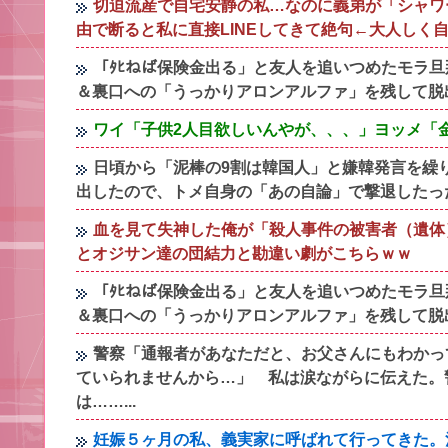
切迫流産で自宅安静の私…なのに義弟が「シャワ
由で断ると私に直接LINEしてきて絶句←大人しく
「ﾀﾋねば保険金出る」と友人を追いつめたモラ
＆裏口への「うっかりアロンアルファ」を残して脱
ワイ「子供2人目欲しいんやが、、、」ヨッメ「
日頃から「泥棒の9割は韓国人」と嫌韓発言を繰
出したので、トメ自身の「あの自論」で撃退したっ
血を見て失神した俺が「殺人事件の被害者（遺体
とオジサン達の団結力と勘違い劇がこちらｗｗ
「ﾀﾋねば保険金出る」と友人を追いつめたモラ
＆裏口への「うっかりアロンアルファ」を残して脱
警察「通報者があなただと、お父さんにもわかっ
ていられませんから…」 私は涙ながらに伝えた。
は……...
妊娠５ヶ月の私、義実家に呼ばれて行ってきた。