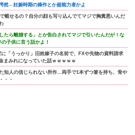
愕然←妊娠時期の操作とか超能力者かよ
断で載せるの？自分の顔も写り込んでてマジで胸糞悪いんだ
わ
したら離婚する」とか告白されてマジで引いたんだが！な
年の子供に言う話かよ！
家に「うっかり」旧姓嫁子の名前で、FXや先物の資料請求
金まみれになっていた話ｗｗｗｗｗ
た知人の信じられない所作…両手で1本ずつ箸を持ち、骨や
・・・