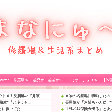
witter
修羅場≫
義兄嫁・義弟嫁≫
ロミオ・ジュリ≫
【体
トメ！洗脳解いて弁護...
果物の名産地に転勤したので
庫”『ど冷えも...
長男嫁が「お姉ちゃん助けて
方に歩いてた
「ﾀﾋねば保険金出る」と友