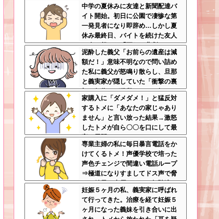
中学の夏休みに友達と新聞配達バ
身体を張った捨て身の反撃すぎる
イト開始。初日に公園で凄惨な第
一発見者になり即辞め…しかし夏
休み最終日、バイトを続けた友人
の身に起きた「更なる悲劇」←こ
泥酔した義父「お前らの遺産は減
のバイト先、呪われすぎだろ
額だ！」意味不明なので問い詰め
た私に義父が怒鳴り散らし、旦那
と義実家が隠していた「衝撃の裏
切り行為」が発覚ｗｗｗ←知らん
家購入に「ダメダメ！」と猛反対
間に200万払われてて草
するトメに「あなたの家じゃあり
ません」と言い放った結果→激怒
したトメが自ら〇〇を口にして最
高の展開へｗｗｗｗｗｗ
専業主婦の私に毎日暴言電話をか
けてくるトメ！声優学校で培った
声色チェンジで間違い電話ループ
⇒極道になりすましてドス声で脅
した結果←声優スキルの無駄遣い
妊娠５ヶ月の私、義実家に呼ばれ
が最高すぎるｗｗｗ
て行ってきた。治療を経て妊娠５
ヶ月になった義妹を引き合いに出