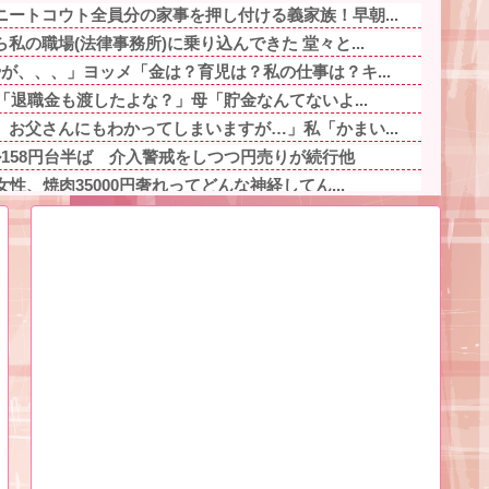
ートコウト全員分の家事を押し付ける義家族！早朝...
私の職場(法律事務所)に乗り込んできた 堂々と...
が、、、」ヨッメ「金は？育児は？私の仕事は？キ...
父「退職金も渡したよな？」母「貯金なんてないよ...
お父さんにもわかってしまいますが…」私「かまい...
158円台半ば 介入警戒をしつつ円売りが続行他
性、焼肉35000円奢れってどんな神経してん...
卒業したのに新卒でタクシー運転手になる女性って...
イン（首の後ろに液体の薬たらすタイプ）すると、...
疑者が、整形か否か判定して！！→画像がこちらw...
き必須が条件」私「じゃあ、家事分担は…」→する...