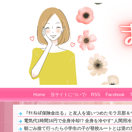
Home
当サイトについて
RSS
Facebook
T
「ﾀﾋねば保険金出る」と友人を追いつめたモラ旦那＆ウ
電気代1時間16円で全身冷却!? 全身を冷やす“人間用冷蔵
朝ごみ捨て行ったら小学生の子が登校ルートとは逆の