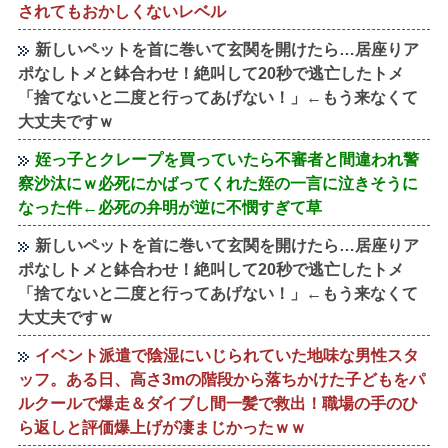
されてもおかしくないレベル
新しいペットを首に巻いて玄関を開けたら…居座りア
ポなしトメと鉢合わせ！絶叫して20秒で逃亡したトメ
「捨てないと二度と行ってあげない！」←もう来なくて
大丈夫ですｗ
姪っ子とクレープを買っていたら不審者と間違われ警
察沙汰にｗ必死にかばってくれた姪の一言に泣きそうに
なった件←必死の弁明が逆に不憫すぎて草
新しいペットを首に巻いて玄関を開けたら…居座りア
ポなしトメと鉢合わせ！絶叫して20秒で逃亡したトメ
「捨てないと二度と行ってあげない！」←もう来なくて
大丈夫ですｗ
イベント派遣で陰湿にいじられていた地味な男性スタ
ッフ。ある日、高さ3mの階段から落ちかけた子どもをパ
ルクールで爆走＆ダイブし間一髪で救出！職場の手のひ
ら返しと評価爆上げが凄まじかったｗｗ