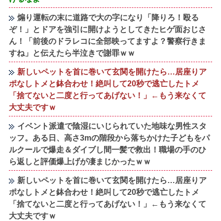
煽り運転の末に道路で大の字になり「降りろ！殴る
ぞ！」とドアを強引に開けようとしてきたヒゲ面おじさ
ん！「前後のドラレコに全部映ってますよ？警察行きま
すね」と伝えたら半泣きで謝罪ｗｗ
新しいペットを首に巻いて玄関を開けたら…居座りア
ポなしトメと鉢合わせ！絶叫して20秒で逃亡したトメ
「捨てないと二度と行ってあげない！」←もう来なくて
大丈夫ですｗ
イベント派遣で陰湿にいじられていた地味な男性スタ
ッフ。ある日、高さ3mの階段から落ちかけた子どもをパ
ルクールで爆走＆ダイブし間一髪で救出！職場の手のひ
ら返しと評価爆上げが凄まじかったｗｗ
新しいペットを首に巻いて玄関を開けたら…居座りア
ポなしトメと鉢合わせ！絶叫して20秒で逃亡したトメ
「捨てないと二度と行ってあげない！」←もう来なくて
大丈夫ですｗ