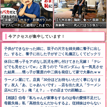
【原爆の日】サヨク「防弾ガラスの
【九州名物】鶏刺し食べた医師、全
中でスピーチした総理がこれまでい
身麻痺へ…「死んだほうが良かっ
たんだろうか。オバマ大統領でさ
た」
え、防弾ガラスなんてなかった！」
今アクセスが集中しています！
→石破茂＆オバマ大統領も使ってま
した
子供ができなかった姉に、双子の片方を姉夫婦に養子に出し
た。すると、養子に出した子がすごく礼儀正しくてビックリ
休日に甥っ子をアポなし託児を押し付けてきた兄嫁！「テレ
ビでも見せといてw」と言うので『Gガンダム』を一気見させ
た結果……甥っ子が重度の中二病を発症して家で大暴れｗｗ
ラーメン屋にて。店員「30分ほどお待ちいただく事になりま
す」友人「あ、じゃあいいです」→店を出た友人「ラーメン
店Aに行こう」俺「え？」→その店までの距離は…
【相談】伯母「私ちゃんが家事をするのは母の愛情不足だし
母親失格」私「高校生なんだからするよ。従姉妹はやらない