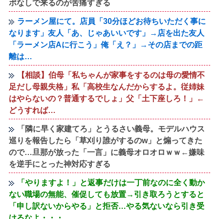
ポなしで来るのが苦痛すぎる
ラーメン屋にて。店員「30分ほどお待ちいただく事に
なります」友人「あ、じゃあいいです」→店を出た友人
「ラーメン店Aに行こう」俺「え？」→その店までの距
離は…
【相談】伯母「私ちゃんが家事をするのは母の愛情不
足だし母親失格」私「高校生なんだからするよ。従姉妹
はやらないの？普通するでしょ」父「土下座しろ！」←
どうすれば…
「隣に早く家建てろ」とうるさい義母。モデルハウス
巡りを報告したら「草刈り誰がするのw」と煽ってきた
ので…旦那が放った「一言」に義母オロオロｗｗ←嫌味
を逆手にとった神対応すぎる
「やりますよ！」と返事だけは一丁前なのに全く動か
ない職場の無能、催促しても放置→引き取ろうとすると
「申し訳ないからやる」と拒否…やる気ないなら引き受
けるなよ・・・