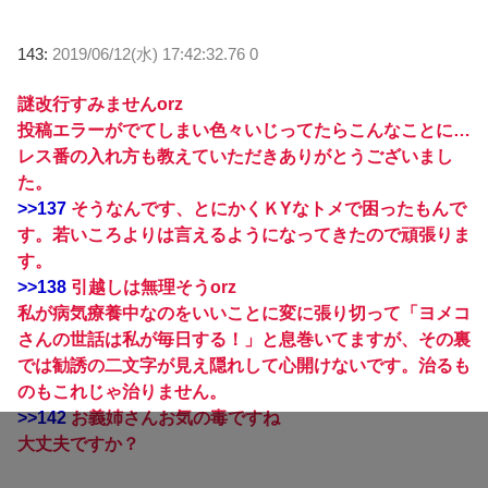
143:
2019/06/12(水) 17:42:32.76 0
謎改行すみませんorz
投稿エラーがでてしまい色々いじってたらこんなことに…
レス番の入れ方も教えていただきありがとうございまし
た。
>>137
そうなんです、とにかくＫYなトメで困ったもんで
す。若いころよりは言えるようになってきたので頑張りま
す。
>>138
引越しは無理そうorz
私が病気療養中なのをいいことに変に張り切って「ヨメコ
さんの世話は私が毎日する！」と息巻いてますが、その裏
では勧誘の二文字が見え隠れして心開けないです。治るも
のもこれじゃ治りません。
>>142
お義姉さんお気の毒ですね
大丈夫ですか？