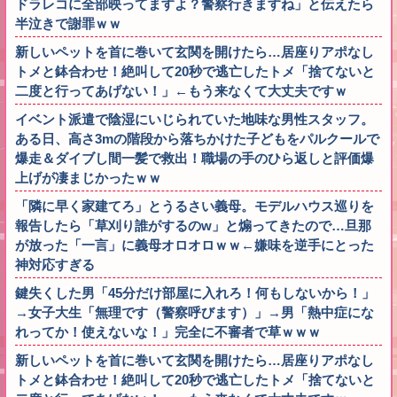
ドラレコに全部映ってますよ？警察行きますね」と伝えたら
半泣きで謝罪ｗｗ
新しいペットを首に巻いて玄関を開けたら…居座りアポなし
トメと鉢合わせ！絶叫して20秒で逃亡したトメ「捨てないと
二度と行ってあげない！」←もう来なくて大丈夫ですｗ
イベント派遣で陰湿にいじられていた地味な男性スタッフ。
ある日、高さ3mの階段から落ちかけた子どもをパルクールで
爆走＆ダイブし間一髪で救出！職場の手のひら返しと評価爆
上げが凄まじかったｗｗ
「隣に早く家建てろ」とうるさい義母。モデルハウス巡りを
報告したら「草刈り誰がするのw」と煽ってきたので…旦那
が放った「一言」に義母オロオロｗｗ←嫌味を逆手にとった
神対応すぎる
鍵失くした男「45分だけ部屋に入れろ！何もしないから！」
→女子大生「無理です（警察呼びます）」→男「熱中症にな
れってか！使えないな！」完全に不審者で草ｗｗｗ
新しいペットを首に巻いて玄関を開けたら…居座りアポなし
トメと鉢合わせ！絶叫して20秒で逃亡したトメ「捨てないと