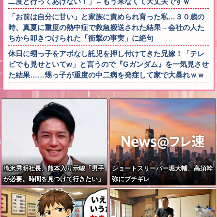
二度と行ってあげない！」←もう来なくて大丈夫ですｗ
「お前は自分に甘い」と家族に責められ育った私…３０歳の
時、真夏に重度の熱中症で救急搬送された結果→会社の人た
ちから叩きつけられた「衝撃の事実」に絶句
休日に甥っ子をアポなし託児を押し付けてきた兄嫁！「テレ
ビでも見せといてw」と言うので『Gガンダム』を一気見させ
た結果……甥っ子が重度の中二病を発症して家で大暴れｗｗ
滝沢秀明社長、熊本入り示唆「男手
ショートスリーパー堀大輔、高須幹
が必要。時間を見つけて行きたい」
弥にブチギレ