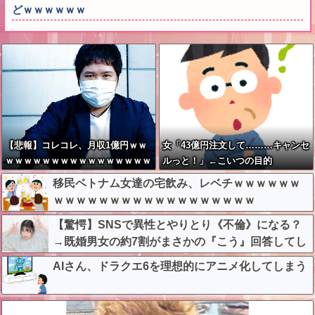
どｗｗｗｗｗｗ
【悲報】コレコレ、月収1億円ｗｗ
女「43億円注文して………キャンセ
ｗｗｗｗｗｗｗｗｗｗｗｗｗｗｗｗ
ルっと！」←こいつの目的
ｗｗ
移民ベトナム女達の宅飲み、レベチｗｗｗｗｗｗ
ｗｗｗｗｗｗｗｗｗｗｗｗｗｗｗｗｗｗ
【驚愕】SNSで異性とやりとり《不倫》になる？
→既婚男女の約7割がまさかの『こう』回答してし
まうw w w w w w w w
AIさん、ドラクエ6を理想的にアニメ化してしまう