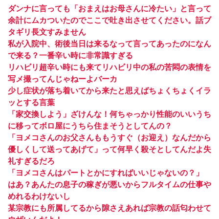
ダンナに言っても「おまえはお母さんに冷たい」と言って
余計にムカついたのでここで吐き出させてください。話ブ
タギリ長文すみません
私が入院中、術後当日は来るなって言ってあったのになん
で来る？一番辛い時に非常識すぎる
リハビリ超辛い時にも来てリハビリ中の私の苦悶の表情を
写メ撮ってんじゃねーよバーカ
少し症状が落ち着いてから来たと思えばちょくちょくイラ
ッとする言葉
「家交換しよう」ざけんな！何ちゃっかり性能のいいうち
に移ってボロ屋にうちら住まそうとしてんの？
「ヨメコさんのお父さんももうすぐ（お迎え）なんだから
優しくして送ってあげて」って何早く殺そとしてんだよ失
礼すぎるだろ
「ヨメコさんはパートとかにすればいいじゃないの？」
はあ？あんたの息子の稼ぎが悪いからフルタイムの仕事や
めれるわけないし
某宗教にも所属してるから隙さえあれば宗教の話匂わせて