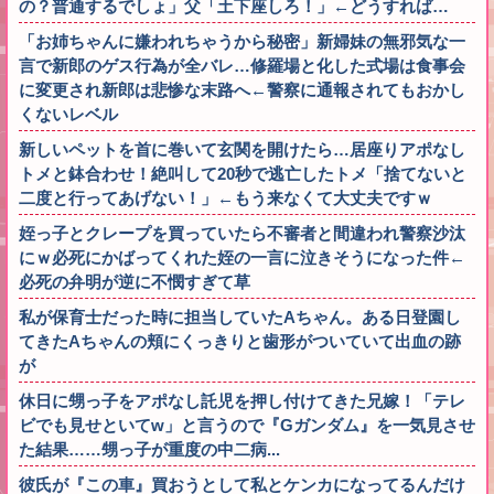
の？普通するでしょ」父「土下座しろ！」←どうすれば…
「お姉ちゃんに嫌われちゃうから秘密」新婦妹の無邪気な一
言で新郎のゲス行為が全バレ…修羅場と化した式場は食事会
に変更され新郎は悲惨な末路へ←警察に通報されてもおかし
くないレベル
新しいペットを首に巻いて玄関を開けたら…居座りアポなし
トメと鉢合わせ！絶叫して20秒で逃亡したトメ「捨てないと
二度と行ってあげない！」←もう来なくて大丈夫ですｗ
姪っ子とクレープを買っていたら不審者と間違われ警察沙汰
にｗ必死にかばってくれた姪の一言に泣きそうになった件←
必死の弁明が逆に不憫すぎて草
私が保育士だった時に担当していたAちゃん。ある日登園し
てきたAちゃんの頬にくっきりと歯形がついていて出血の跡
が
休日に甥っ子をアポなし託児を押し付けてきた兄嫁！「テレ
ビでも見せといてw」と言うので『Gガンダム』を一気見させ
た結果……甥っ子が重度の中二病...
彼氏が『この車』買おうとして私とケンカになってるんだけ