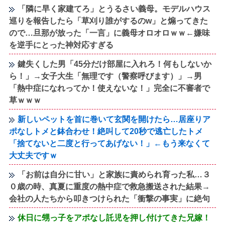
「隣に早く家建てろ」とうるさい義母。モデルハウス
巡りを報告したら「草刈り誰がするのw」と煽ってきた
ので…旦那が放った「一言」に義母オロオロｗｗ←嫌味
を逆手にとった神対応すぎる
鍵失くした男「45分だけ部屋に入れろ！何もしないか
ら！」→女子大生「無理です（警察呼びます）」→男
「熱中症になれってか！使えないな！」完全に不審者で
草ｗｗｗ
新しいペットを首に巻いて玄関を開けたら…居座りア
ポなしトメと鉢合わせ！絶叫して20秒で逃亡したトメ
「捨てないと二度と行ってあげない！」←もう来なくて
大丈夫ですｗ
「お前は自分に甘い」と家族に責められ育った私…３
０歳の時、真夏に重度の熱中症で救急搬送された結果→
会社の人たちから叩きつけられた「衝撃の事実」に絶句
休日に甥っ子をアポなし託児を押し付けてきた兄嫁！