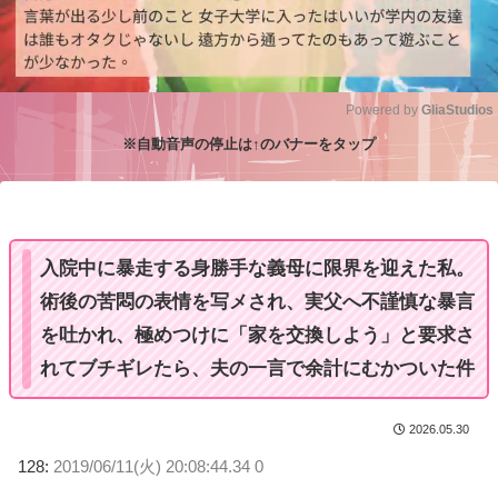
Powered by 
GliaStudios
※自動音声の停止は↑のバナーをタップ
M
u
t
e
入院中に暴走する身勝手な義母に限界を迎えた私。
術後の苦悶の表情を写メされ、実父へ不謹慎な暴言
を吐かれ、極めつけに「家を交換しよう」と要求さ
れてブチギレたら、夫の一言で余計にむかついた件
2026.05.30
128:
2019/06/11(火) 20:08:44.34 0