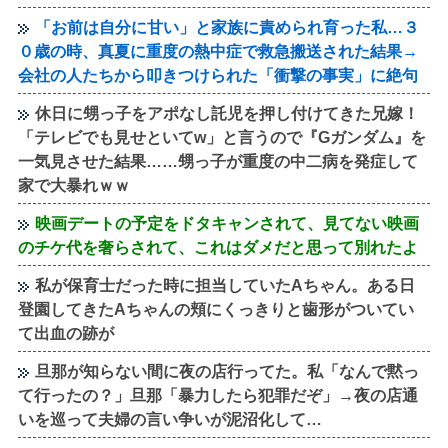
「お前は自分に甘い」と家族に責められ育った私…３
０歳の時、真夏に重度の熱中症で救急搬送された結果→
会社の人たちから叩きつけられた「衝撃の事実」に絶句
休日に甥っ子をアポなし託児を押し付けてきた兄嫁！
「テレビでも見せといてw」と言うので『Gガンダム』を
一気見させた結果……甥っ子が重度の中二病を発症して
家で大暴れｗｗ
映画デートの予定をドタキャンされて、見てない映画
のチケ代を奢らされて、これはダメだと思って別れたよ
私が保育士だった時に担当していたAちゃん。ある日
登園してきたAちゃんの頬にくっきりと歯形がついてい
て出血の跡が
旦那が知らない間に夜の店行ってた。私「なんで黙っ
て行ったの？」旦那「暴力したら犯罪だぞ」→夜の店通
いを巡って夫婦の言い争いが泥沼化して…