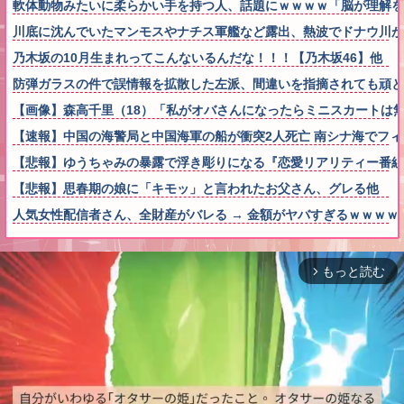
軟体動物みたいに柔らかい手を持つ人、話題にｗｗｗｗ「脳が理解を
川底に沈んでいたマンモスやナチス軍艦など露出、熱波でドナウ川が
乃木坂の10月生まれってこんないるんだな！！！【乃木坂46】他
防弾ガラスの件で誤情報を拡散した左派、間違いを指摘されても頑と
【画像】森高千里（18）「私がオバさんになったらミニスカートは
【速報】中国の海警局と中国海軍の船が衝突2人死亡 南シナ海でフ
【悲報】ゆうちゃみの暴露で浮き彫りになる『恋愛リアリティー番組
【悲報】思春期の娘に「キモッ」と言われたお父さん、グレる他
人気女性配信者さん、全財産がバレる → 金額がヤバすぎるｗｗｗｗ
もっと読む
arrow_forward_ios