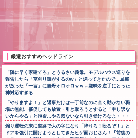
厳選おすすめヘッドライン
「隣に早く家建てろ」とうるさい義母。モデルハウス巡りを
報告したら「草刈り誰がするのw」と煽ってきたので…旦那
が放った「一言」に義母オロオロｗｗ←嫌味を逆手にとった
神対応すぎる
「やりますよ！」と返事だけは一丁前なのに全く動かない職
場の無能、催促しても放置→引き取ろうとすると「申し訳な
いからやる」と拒否…やる気ないなら引き受けるなよ・・・
煽り運転の末に道路で大の字になり「降りろ！殴るぞ！」と
ドアを強引に開けようとしてきたヒゲ面おじさん！「前後の