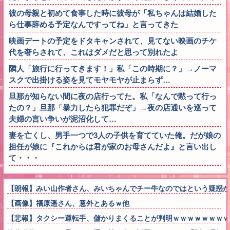
彼の母親と初めて食事した時に彼母が「私ちゃんは結婚した
ら仕事辞める予定なんですってね」と言ってきた
映画デートの予定をドタキャンされて、見てない映画のチケ
代を奢らされて、これはダメだと思って別れたよ
隣人「旅行に行ってきます！」私「この時期に？」→ノーマ
スクで出掛ける姿を見てモヤモヤが止まらず…
旦那が知らない間に夜の店行ってた。私「なんで黙って行っ
たの？」旦那「暴力したら犯罪だぞ」→夜の店通いを巡って
夫婦の言い争いが泥沼化して…
妻を亡くし、男手一つで3人の子供を育てていた俺。だが娘の
担任が娘に『これからは君が家のお母さんだよ』と言い出し
て・・・
【朗報】みい山作者さん、みいちゃんでチー牛なのではという疑惑が
【画像】福原遥さん、意外とあるｗ他
【悲報】タクシー運転手、儲かりまくることが判明ｗｗｗｗｗｗｗｗ