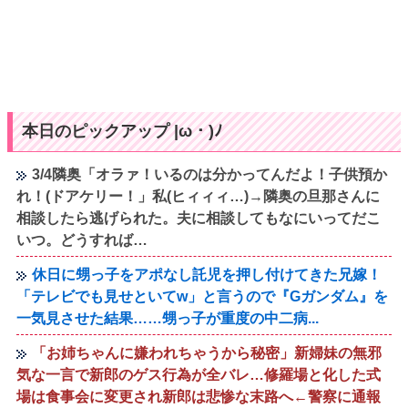
本日のピックアップ |ω・)ﾉ
3/4隣奥「オラァ！いるのは分かってんだよ！子供預か
れ！(ドアケリー！」私(ヒィィィ…)→隣奥の旦那さんに
相談したら逃げられた。夫に相談してもなにいってだこ
いつ。どうすれば…
休日に甥っ子をアポなし託児を押し付けてきた兄嫁！
「テレビでも見せといてw」と言うので『Gガンダム』を
一気見させた結果……甥っ子が重度の中二病...
「お姉ちゃんに嫌われちゃうから秘密」新婦妹の無邪
気な一言で新郎のゲス行為が全バレ…修羅場と化した式
場は食事会に変更され新郎は悲惨な末路へ←警察に通報