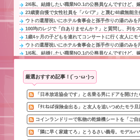
2/6私、結婚したい職業NO.1の公務員なんですけど、嫁
23歳妻自慢で女性社員を「ババア」と蔑む48歳無能主任
ウトの還暦祝いにホテル食事会と孫手作りの湯のみを用
100均のレジで「白ありませんか？」と質問し、列をス
1歳4ヶ月の子どもを連れてコンサートに行く友人にモヤ
ウトの還暦祝いにホテル食事会と孫手作りの湯のみを用
1/6私、結婚したい職業NO.1の公務員なんですけど、嫁
妻はわかりやすい愛情表現を求めるタイプ。でも、それ
100均のレジで「白ありませんか？」と質問し、列をス
厳選おすすめ記事！(´っ･ω･)っ
先生から電話があったんだけど、「〜とか〜」「〜とか
90年ぶりに誕生した待望の女の子。お祭り騒ぎの義実家
23歳妻自慢で女性社員を「ババア」と蔑む48歳無能主任
「日本放送協会です」と名乗る男にドアを開けたら
「ﾀﾋねば保険金出る」と友人を追いつめたモラ旦
コインランドリーで私物の乾燥機シートを「ご自由
「隣に早く家建てろ」とうるさい義母。モデルハウ