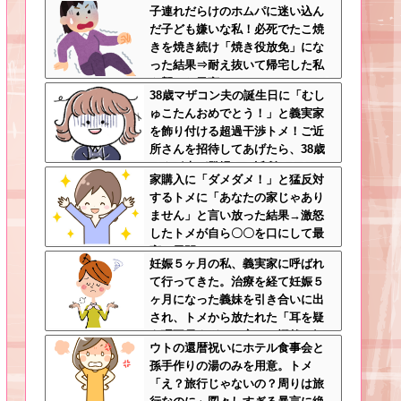
子連れだらけのホムパに迷い込ん
切心が裏目に出るかもしれない世
だ子ども嫌いな私！必死でたこ焼
の中怖すぎる
きを焼き続け「焼き役放免」にな
った結果⇒耐え抜いて帰宅した私
を襲った異変ｗｗｗ←ストレスで3
38歳マザコン夫の誕生日に「むし
7.5度の熱が出るのは凄まじい
ゅこたんおめでとう！」と義実家
を飾り付ける超過干渉トメ！ご近
所さんを招待してあげたら、38歳
メタボ夫が登場して近所のおじい
家購入に「ダメダメ！」と猛反対
さんが大爆発する事態に
するトメに「あなたの家じゃあり
ません」と言い放った結果→激怒
したトメが自ら〇〇を口にして最
高の展開へｗｗｗｗｗｗ
妊娠５ヶ月の私、義実家に呼ばれ
て行ってきた。治療を経て妊娠５
ヶ月になった義妹を引き合いに出
され、トメから放たれた「耳を疑
う理不尽すぎる一言」に愕然←妊
ウトの還暦祝いにホテル食事会と
娠時期の操作とか超能力者かよ
孫手作りの湯のみを用意。トメ
「え？旅行じゃないの？周りは旅