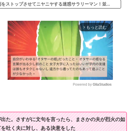
をストップさせてニヤニヤする迷惑サラリーマン！並...
もっと読む
arrow_forward_ios
Powered by 
GliaStudios
M
u
t
が出た。さすがに文句を言ったら、まさかの夫が烈火の如
e
言を吐く夫に対し、ある決意をした