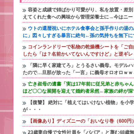
容姿と成績で姉ばかり可愛がり、私を放置・差別
えてくれた食への興味から管理栄養士に→今はニー
ウトの還暦祝いにホテル食事会と孫手作りの湯の
に」図々しすぎる暴言に絶句←孫の気持ちを無下に
コインランドリーで私物の乾燥機シートを「ご自
したら「は？名前かいてないんですけど」と逆ギレ
「隣に早く家建てろ」とうるさい義母。モデルハ
たので…旦那が放った「一言」に義母オロオロｗｗ
亡き叔母の遺書「実は17年前に従兄弟と赤ちゃ
ほど〇〇な展開を迎えて婚約者呆然←家族の絆が深
【復讐】 絶対に「植えてはいけない植物」を小
が・・・
【画像あり】ディズニーの「おいなり巻（600
23歳妻自慢で女性社員を「ババア」と蔑む48