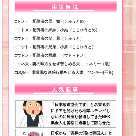
用語解説
□トメ - 配偶者の母、姑（しゅうとめ）
□コトメ - 配偶者の姉妹、小姑（こじゅうとめ）
□ウト - 配偶者の父、舅（しゅうと）
□コウト - 配偶者の兄弟、小舅（こじゅうと）
□ウトメ - 配偶者の両親、（ウト＋トメ）
□エネ夫 - 妻の味方をせず苦しめる夫 、エネミー（敵）
□DQN - 非常識な迷惑行動をとる人達、ヤンキー(不良)
人気記事
「日本放送協会です」と名乗る男
にドアを開けたら地獄…テレビも
ないのに居座り脅迫してきたNHK
集金人を警察に通報して黙らせた
←警察官の神対応に感謝しかない
日頃から「泥棒の9割は韓国人」と