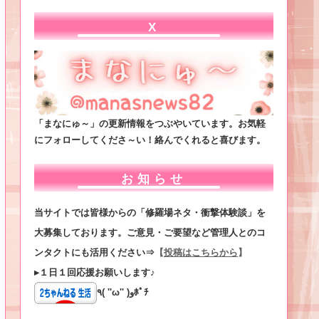
X
「まなにゅ～」の更新情報をつぶやいています。お気軽
にフォローしてくださ～い！絡んでくれると喜びます。
お知らせ
当サイトでは皆様からの「修羅場ネタ・衝撃体験談」を
大募集しております。ご意見・ご要望など管理人とのコ
ンタクトにも活用ください⇒
【
投稿はこちらから
】
▸１日１回応援お願いします♪
٩( ''ω'' )وﾎﾟﾁ