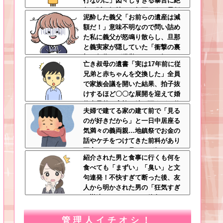
行なのに」図々しすぎる暴言に絶
句←孫の気持ちを無下にする最低
泥酔した義父「お前らの遺産は減
ババア
額だ！」意味不明なので問い詰め
た私に義父が怒鳴り散らし、旦那
と義実家が隠していた「衝撃の裏
切り行為」が発覚ｗｗｗ←知らん
亡き叔母の遺書「実は17年前に従
間に200万払われてて草
兄弟と赤ちゃんを交換した」全員
で家族会議を開いた結果、拍子抜
けするほど〇〇な展開を迎えて婚
約者呆然←家族の絆が深すぎて修
夫婦で建てる家の建て前で「見る
羅場にならんかった
のが好きだから」と一日中居座る
気満々の義両親…地鎮祭でお金の
話やケチをつけてきた前科があり
不安しかない←見るのが好きとか
紹介された男と食事に行くも何を
完全に野次馬の思考
食べても「まずい」「臭い」と文
句連発！不快すぎて断った後、友
人から明かされた男の「狂気すぎ
る勘違いシナリオ」に絶句ｗｗ←
手料理食べたいなら素直に言え
管理人イチオシ！