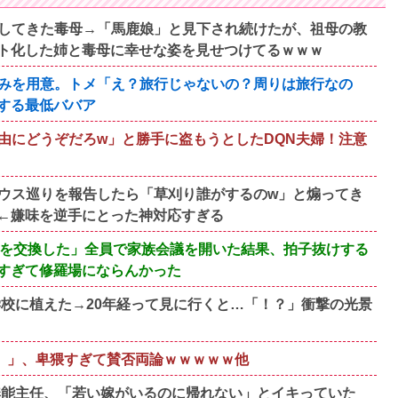
してきた毒母→「馬鹿娘」と見下され続けたが、祖母の教
ト化した姉と毒母に幸せな姿を見せつけてるｗｗｗ
みを用意。トメ「え？旅行じゃないの？周りは旅行なの
する最低ババア
由にどうぞだろw」と勝手に盗もうとしたDQN夫婦！注意
ウス巡りを報告したら「草刈り誰がするのw」と煽ってき
←嫌味を逆手にとった神対応すぎる
んを交換した」全員で家族会議を開いた結果、拍子抜けする
すぎて修羅場にならんかった
学校に植えた→20年経って見に行くと…「！？」衝撃の光景
円）」、卑猥すぎて賛否両論ｗｗｗｗｗ他
歳無能主任、「若い嫁がいるのに帰れない」とイキっていた