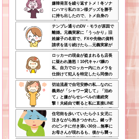
嫌韓発言を繰り返すトメ！冬ソナ
にハマり私のヨン様グッズを勝手
に持ち出したので、トメ自身の
「あの自論」で撃退したったｗｗ
テンプレ通りのDV・モラが原因で
←矛盾だらけのトメにブーメラン
離婚。元義実家に「うっかり」旧
刺さりまくり
姓嫁子の名前で、FXや先物の資料
請求を送り続けたら…元義実家が
電話番号を変更し、借金まみれに
ロッカーの現金が盗まれるも店長
なっていた話ｗｗｗｗｗ
に疑われ激怒！10代キャバ嬢の
私、自力でロッカー内にカメラを
仕掛けて犯人を特定したら同僚の
女だった…警察へ行くと言って止
切迫流産で自宅安静の私…なのに
められ、加害者に泣かれながら大
義弟が「シャワー貸して」「泊め
揉めして・・・
て」と嫌がらせレベルの連続突
撃！夫経由で断ると私に直接LINE
してきて絶句←大人しく自宅の風
住宅街を歩いていたら小１女児に
呂に入れよ
泣きながら抱きつかれた。鍵っ子
のピンチに付き添い30分…無事に
お母さんが現れるも、後から襲っ
てきた「不審者扱いの恐怖」←親