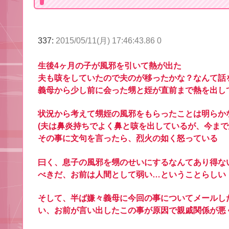
337:
2015/05/11(月) 17:46:43.86 0
生後4ヶ月の子が風邪を引いて熱が出た
夫も咳をしていたので夫のが移ったかな？なんて話
義母から少し前に会った甥と姪が直前まで熱を出し
状況から考えて甥姪の風邪をもらったことは明らか
(夫は鼻炎持ちでよく鼻と咳を出しているが、今まで
その事に文句を言ったら、烈火の如く怒っている
曰く、息子の風邪を甥のせいにするなんてあり得な
べきだ、お前は人間として弱い…ということらしい
そして、半ば嫌々義母に今回の事についてメールし
い、お前が言い出したこの事が原因で親戚関係が悪