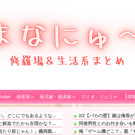
witter
修羅場≫
義兄嫁・義弟嫁≫
ロミオ・ジュリ≫
【体
。どこにでもあるような...
2/2【バカの壁】嫁は俺母
鮮血でたから生理かな？...
同僚男性とのお付き合いを断
たり前じゃん！」義両親...
俺「ゲーム機どこ？」親「ち