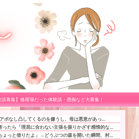
験談募集】修羅場だった体験談・愚痴など大募集！
がアポなし凸してくるのを嫌うし、母は悪意があっ...
ったら「理屈に合わない主張を振りかざす感情的な...
ょっと借りたよ」→どうぶつの森を開いた瞬間、村...