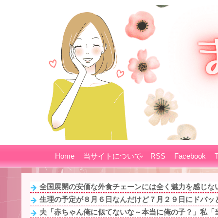
Home
当サイトについて
RSS
Facebook
T
全国展開の安価な外食チェーンには全く魅力を感じない
生理の予定が８月６日なんだけど７月２９日にドバッと
夫「赤ちゃん俺に似てないな～本当に俺の子？」私「当