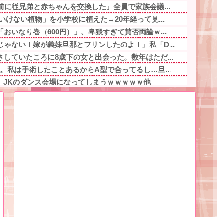
前に従兄弟と赤ちゃんを交換した」全員で家族会議...
いけない植物」を小学校に植えた→20年経って見...
おいなり巻（600円）」、卑猥すぎて賛否両論ｗ...
ゃない！嫁が義妹旦那とフリンしたのよ！」私「D...
していたころに8歳下の女と出会った。数年はただ...
。私は手術したことあるからA型で合ってるし…旦...
、JKのダンス会場になってしまうｗｗｗｗｗ他
里さん←こう言うのでいいんだよが目一杯詰まって...
！8月7日に重大告知！」→「8月7日は店休日...
求めるタイプ。でも、それが苦手な俺との温度差が...