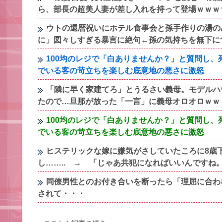
ら、部長の超美人妻が差し入れを持って登場ｗｗｗ
ウトの還暦祝いにホテル食事会と孫手作りの湯の
に」図々しすぎる暴言に絶句←孫の気持ちを無下に
100均のレジで「白ありませんか？」と質問し
でいる客の苛立ちを楽しむ底意地の悪さに激怒
「隣に早く家建てろ」とうるさい義母。モデルハ
たので…旦那が放った「一言」に義母オロオロｗｗ
100均のレジで「白ありませんか？」と質問し
でいる客の苛立ちを楽しむ底意地の悪さに激怒
ヒステリックな嫁に嫌気がさしていたころに8歳
し…….. → 「じゃあ共犯になればいいんですね
同僚男性とのお付き合いを断ったら「理屈に合わ
されて・・・