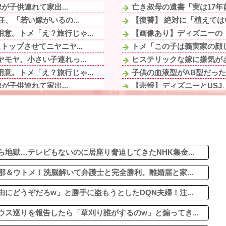
が子供連れて家出...
亡き叔母の遺書「実は17年
、「若い嫁がいるの...
【復讐】 絶対に「植えては
意。トメ「え？旅行じゃ...
【画像あり】ディズニーの「
トップさせてニヤニヤ...
トメ「この子は義実家の顔じ
モヤ。小さい子連れっ...
ヒステリックな嫁に嫌気がさ
意。トメ「え？旅行じゃ...
子供の血液型がAB型だった
が子供連れて家出...
【悲報】ディズニーとUSJ
が苦手な俺との温度差が...
一人で行ける飲食店の限界
トップさせてニヤニヤ...
【画像】令和最新版の宇垣美
考えて〜」と何度も言っ...
KEIZ守山店「近日動きます
の一方で、近所の婦人...
妻はわかりやすい愛情表現を
、「若い嫁がいるの...
地獄…テレビもないのに居座り脅迫してきたNHK集金...
那＆ウトメ！洗脳解いて弁護士と完全勝利。離婚届と家...
にどうぞだろw」と勝手に盗もうとしたDQN夫婦！注...
ス巡りを報告したら「草刈り誰がするのw」と煽ってき...