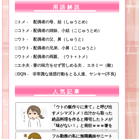
用語解説
□トメ - 配偶者の母、姑（しゅうとめ）
□コトメ - 配偶者の姉妹、小姑（こじゅうとめ）
□ウト - 配偶者の父、舅（しゅうと）
□コウト - 配偶者の兄弟、小舅（こじゅうと）
□ウトメ - 配偶者の両親、（ウト＋トメ）
□エネ夫 - 妻の味方をせず苦しめる夫 、エネミー（敵）
□DQN - 非常識な迷惑行動をとる人達、ヤンキー(不良)
人気記事
「ウトの飯作りに来て」と呼び出
すメシマズトメ！出汁から取った
絶品料理を作ると帰宅したトメが
「味がない！」と発狂ｗｗｗ箸を
置いた良ウトが言い放った言葉と
フル勤務の私に無職義妹やニート
は←良ウトさんの神対応にスカッ