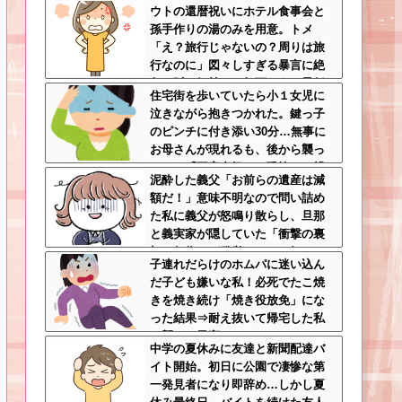
ウトの還暦祝いにホテル食事会と
なっていた話ｗｗｗｗｗ
孫手作りの湯のみを用意。トメ
「え？旅行じゃないの？周りは旅
行なのに」図々しすぎる暴言に絶
句←孫の気持ちを無下にする最低
住宅街を歩いていたら小１女児に
ババア
泣きながら抱きつかれた。鍵っ子
のピンチに付き添い30分…無事に
お母さんが現れるも、後から襲っ
てきた「不審者扱いの恐怖」←親
泥酔した義父「お前らの遺産は減
切心が裏目に出るかもしれない世
額だ！」意味不明なので問い詰め
の中怖すぎる
た私に義父が怒鳴り散らし、旦那
と義実家が隠していた「衝撃の裏
切り行為」が発覚ｗｗｗ←知らん
子連れだらけのホムパに迷い込ん
間に200万払われてて草
だ子ども嫌いな私！必死でたこ焼
きを焼き続け「焼き役放免」にな
った結果⇒耐え抜いて帰宅した私
を襲った異変ｗｗｗ←ストレスで3
中学の夏休みに友達と新聞配達バ
7.5度の熱が出るのは凄まじい
イト開始。初日に公園で凄惨な第
一発見者になり即辞め…しかし夏