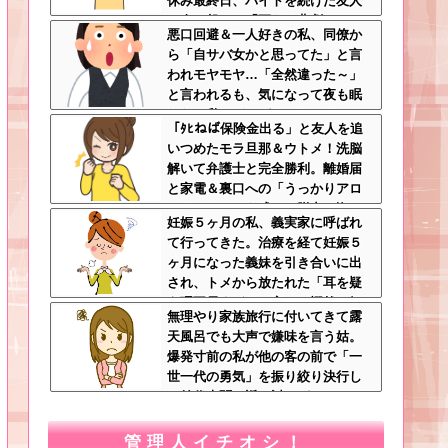
休み最終日、バイトを続けた友人
の身に起きた「更なる悲劇」←こ
悪口回避＆一人好きの私、同僚か
のバイト先、呪われすぎだろ
ら「自サバ女かと思ってた」と言
われモヤモヤ…「全然違った～」
と言われるも、気になって夜も眠
れない私はどこがサバサバ？←ネ
「ﾀﾋねば保険金出る」と友人を追
チネチ気にしてる時点で自サバじ
いつめたモラ旦那＆ウトメ！洗脳
ゃない
解いて弁護士と完全勝利。離婚届
と家電＆裏口への「うっかりアロ
ンアルファ」を残して脱出←悔し
妊娠５ヶ月の私、義実家に呼ばれ
泣きしながらやることがエグくて
て行ってきた。治療を経て妊娠５
草
ヶ月になった義妹を引き合いに出
され、トメから放たれた「耳を疑
う理不尽すぎる一言」に愕然←妊
無理やり家族旅行に付いてきて露
娠時期の操作とか超能力者かよ
天風呂でも大声で嫌味を言う姑。
爆発寸前の私が他の客の前で「一
世一代の勇気」を振り絞り決行し
た前代未聞の返り討ちがこちら←
身体を張った捨て身の反撃すぎる
管理人イチオシ！