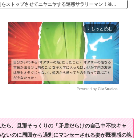
をストップさせてニヤニヤする迷惑サラリーマン！並...
もっと読む
arrow_forward_ios
Powered by 
GliaStudios
M
u
t
見たら、旦那そっくりの「矛盾だらけの自己中不快キャ
e
めないのに周囲から過剰にマンセーされる姿が既視感の塊