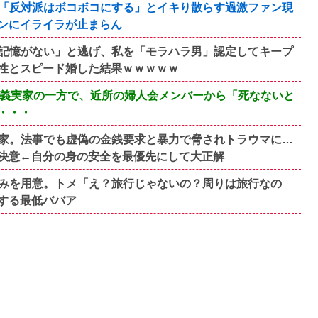
み「反対派はボコボコにする」とイキり散らす過激ファン現
ンにイライラが止まらん
記憶がない」と逃げ、私を「モラハラ男」認定してキープ
性とスピード婚した結果ｗｗｗｗｗ
の義実家の一方で、近所の婦人会メンバーから「死なないと
・・・
家。法事でも虚偽の金銭要求と暴力で脅されトラウマに…
決意←自分の身の安全を最優先にして大正解
みを用意。トメ「え？旅行じゃないの？周りは旅行なの
する最低ババア