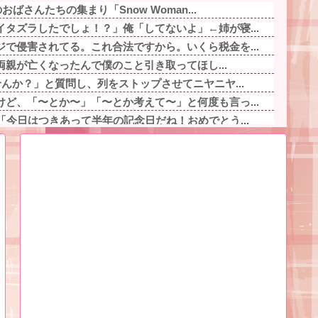
おばさんたちの集まり「Snow Woman...
タズラしたでしょ！？」俺「してないよ」←姉が寝...
で侵害されてる。これ合法ですから。いくら税金を...
「両親が亡くなったんで僕のこと引き取ってほし...
せんか？」と質問し、列をストップさせてニヤニヤ...
ど、「〜とか〜」「〜とか考えて〜」と何度も言っ...
「今日はつきあって半年の記念日だね！おめでとう...
りる事を決意する他
女の子。お祭り騒ぎの義実家の一方で、近所の婦人...
939円！喋りたいだけなら公園に行ってくれ（...
ババア」と蔑む48歳無能主任、「若い嫁がいるの...