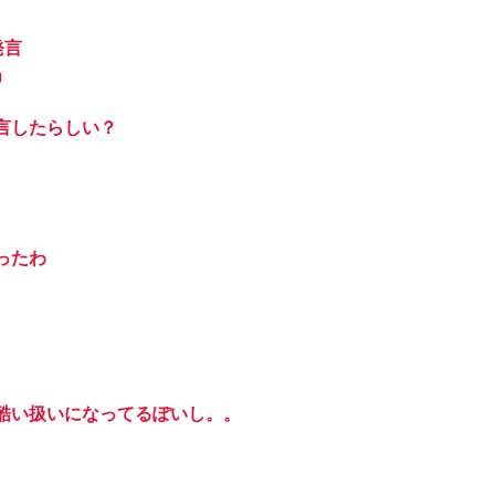
発言
」
言したらしい？
ったわ
。
酷い扱いになってるぽいし。。