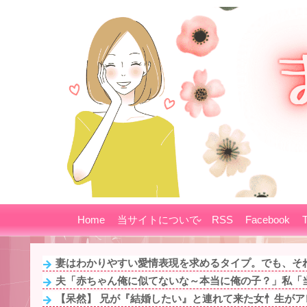
Home
当サイトについて
RSS
Facebook
T
妻はわかりやすい愛情表現を求めるタイプ。でも、それ
夫「赤ちゃん俺に似てないな～本当に俺の子？」私「当
【呆然】 兄が『結婚したい』と連れて来た女忄生がアレ