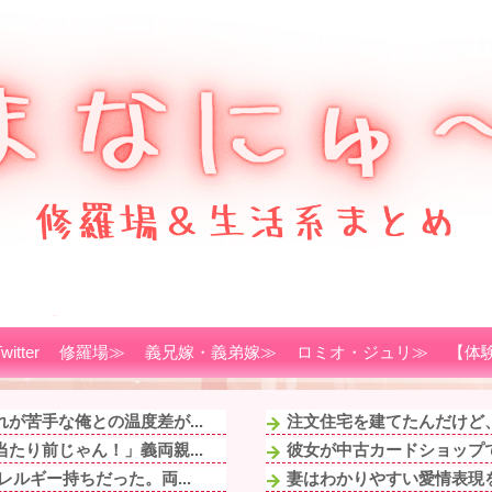
witter
修羅場≫
義兄嫁・義弟嫁≫
ロミオ・ジュリ≫
【体
が苦手な俺との温度差が...
注文住宅を建てたんだけど、
たり前じゃん！」義両親...
彼女が中古カードショップで
ルギー持ちだった。両...
妻はわかりやすい愛情表現を