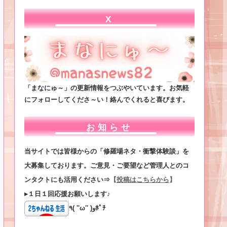
X
「まなにゅ～」の更新情報をつぶやいています。お気軽
にフォローしてくださ～い！絡んでくれると喜びます。
お知らせ
当サイトでは皆様からの「修羅場ネタ・衝撃体験談」を
大募集しております。ご意見・ご要望など管理人とのコ
ンタクトにも活用ください⇒
【
投稿はこちらから
】
▸１日１回応援お願いします♪
٩( ''ω'' )وﾎﾟﾁ