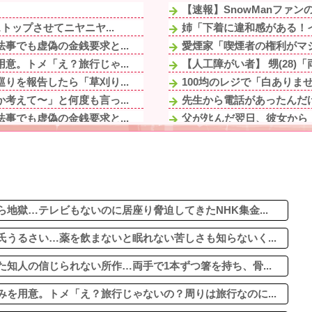
【速報】SnowManファンの
トップさせてニヤニヤ...
姉「下着に違和感がある！イ
事でも虚偽の金銭要求と...
愛煙家「喫煙者の権利がマジ
意。トメ「え？旅行じゃ...
【人工障がい者】 甥(28)
りを報告したら「草刈り...
100均のレジで「白ありま
考えて〜」と何度も言っ...
先生から電話があったんだけ
事でも虚偽の金銭要求と...
父がﾀﾋんだ翌日、彼女から
の一方で、近所の婦人...
バイク乗りワイ、バイク降
ない」と逃げ、私を「モ...
90年ぶりに誕生した待望の
、「若い嫁がいるの...
居酒屋「6人で長居して会計4
、「若い嫁がいるの...
23歳妻自慢で女性社員を「
にしたんだけどダイソー...
地獄…テレビもないのに居座り脅迫してきたNHK集金...
うるさい…薬を飲まないと眠れない苦しさも知らないく...
知人の信じられない所作…両手で1本ずつ箸を持ち、骨...
を用意。トメ「え？旅行じゃないの？周りは旅行なのに...