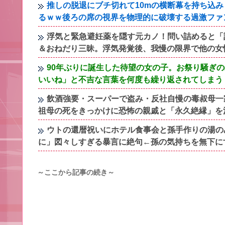
推しの脱退にブチ切れて10mの横断幕を持ち込
るｗｗ後ろの席の視界を物理的に破壊する過激ファ
浮気と緊急避妊薬を隠す元カノ！問い詰めると「
＆おねだり三昧。浮気発覚後、我慢の限界で他の女
90年ぶりに誕生した待望の女の子。お祭り騒ぎ
いいね」と不吉な言葉を何度も繰り返されてしまう
飲酒強要・スーパーで盗み・反社自慢の毒叔母一
祖母の死をきっかけに恐怖の親戚と「永久絶縁」を
ウトの還暦祝いにホテル食事会と孫手作りの湯の
に」図々しすぎる暴言に絶句←孫の気持ちを無下に
～ここから記事の続き～