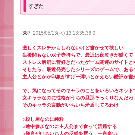
すぎた
387:
2015/05/13(水) 13:13:35.38 0
激しくスレチかもしれないけど書かせて欲しい
生後間もない双子赤持ちで、最近は夜泣きが酷くて
ストレス解消に昔好きだったゲーム関連のサイトと
そしたら、最近発売したシリーズのゲームで、ある
主人公とかが印象がすげー薄いとかえらい酷評が書
で、気になってそのキャラのことをいろいろネット
女キャラなのに性格がうちの旦那そっくりなんだわ
そのキャラの言動がいちいち矛盾してるわけ
○殺し屋なのに純粋
○途中参加なのに主人公まで食って活躍する
○発言がいちいち人の反感を買う。一言多い