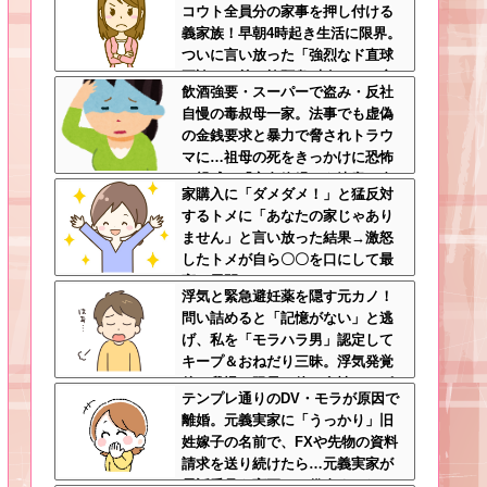
コウト全員分の家事を押し付ける
とする
義家族！早朝4時起き生活に限界。
ついに言い放った「強烈なド直球
正論」に義一族阿鼻叫喚ｗｗ←怠
飲酒強要・スーパーで盗み・反社
け者どもに正論のナイフをグサリ
自慢の毒叔母一家。法事でも虚偽
の金銭要求と暴力で脅されトラウ
マに…祖母の死をきっかけに恐怖
の親戚と「永久絶縁」を決意←自
家購入に「ダメダメ！」と猛反対
分の身の安全を最優先にして大正
するトメに「あなたの家じゃあり
解
ません」と言い放った結果→激怒
したトメが自ら〇〇を口にして最
高の展開へｗｗｗｗｗｗ
浮気と緊急避妊薬を隠す元カノ！
問い詰めると「記憶がない」と逃
げ、私を「モラハラ男」認定して
キープ＆おねだり三昧。浮気発覚
後、我慢の限界で他の女性とスピ
テンプレ通りのDV・モラが原因で
ード婚した結果ｗｗｗｗｗ
離婚。元義実家に「うっかり」旧
姓嫁子の名前で、FXや先物の資料
請求を送り続けたら…元義実家が
電話番号を変更し、借金まみれに