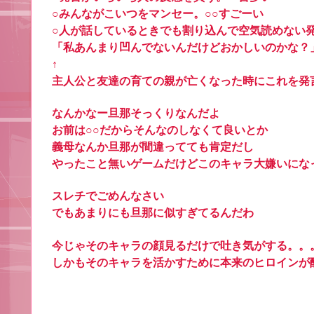
○みんながこいつをマンセー。○○すごーい
○人が話しているときでも割り込んで空気読めない
「私あんまり凹んでないんだけどおかしいのかな？
↑
主人公と友達の育ての親が亡くなった時にこれを発
なんかなー旦那そっくりなんだよ
お前は○○だからそんなのしなくて良いとか
義母なんか旦那が間違ってても肯定だし
やったこと無いゲームだけどこのキャラ大嫌いにな
スレチでごめんなさい
でもあまりにも旦那に似すぎてるんだわ
今じゃそのキャラの顔見るだけで吐き気がする。。
しかもそのキャラを活かすために本来のヒロインが