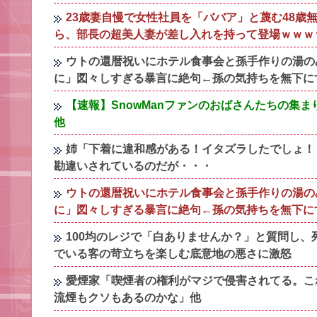
23歳妻自慢で女性社員を「ババア」と蔑む48
ら、部長の超美人妻が差し入れを持って登場ｗｗｗ
ウトの還暦祝いにホテル食事会と孫手作りの湯の
に」図々しすぎる暴言に絶句←孫の気持ちを無下に
【速報】SnowManファンのおばさんたちの集ま
他
姉「下着に違和感がある！イタズラしたでしょ！
勘違いされているのだが・・・
ウトの還暦祝いにホテル食事会と孫手作りの湯の
に」図々しすぎる暴言に絶句←孫の気持ちを無下に
100均のレジで「白ありませんか？」と質問し
でいる客の苛立ちを楽しむ底意地の悪さに激怒
愛煙家「喫煙者の権利がマジで侵害されてる。こ
流煙もクソもあるのかな」他