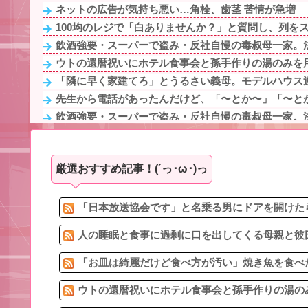
ネットの広告が気持ち悪い…角栓、歯茎 苦情が急増
100均のレジで「白ありませんか？」と質問し、列をス
飲酒強要・スーパーで盗み・反社自慢の毒叔母一家。法
ウトの還暦祝いにホテル食事会と孫手作りの湯のみを用
「隣に早く家建てろ」とうるさい義母。モデルハウス巡
先生から電話があったんだけど、「〜とか〜」「〜とか
飲酒強要・スーパーで盗み・反社自慢の毒叔母一家。法
90年ぶりに誕生した待望の女の子。お祭り騒ぎの義実家
浮気と緊急避妊薬を隠す元カノ！問い詰めると「記憶が
厳選おすすめ記事！(´っ･ω･)っ
23歳妻自慢で女性社員を「ババア」と蔑む48歳無能主任
23歳妻自慢で女性社員を「ババア」と蔑む48歳無能主任
旅行先で綺麗なガラス工房の灰皿を愛煙家の父のお土産
「日本放送協会です」と名乗る男にドアを開けたら
人の睡眠と食事に過剰に口を出してくる母親と彼氏
「お皿は綺麗だけど食べ方が汚い」焼き魚を食べた
ウトの還暦祝いにホテル食事会と孫手作りの湯のみ