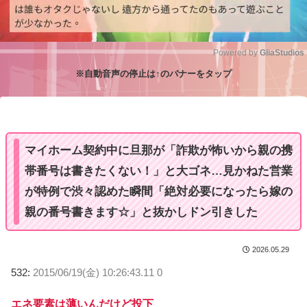
Powered by 
GliaStudios
※自動音声の停止は↑のバナーをタップ
M
u
t
e
マイホーム契約中に旦那が「詐欺が怖いから親の携
帯番号は書きたくない！」と大ゴネ…見かねた営業
が特例で渋々認めた瞬間「絶対必要になったら嫁の
親の番号書きます☆」と抜かしドン引きした
2026.05.29
532:
2015/06/19(金) 10:26:43.11 0
エネ要素は薄いんだけど投下