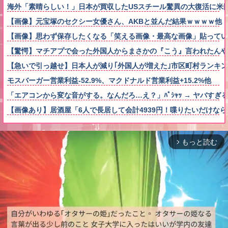
海外「素晴らしい！」日本が買収したUSスチール驚異の大復活に米
【画像】元宝塚のセクシー女優さん、AKBと並んだ結果ｗｗｗｗ他
【画像】思わず保存したくなる「笑える画像・最高な画像」貼ってい
【驚愕】マチアプで会った外国人からまさかの『こう』言われたん
【急いで引っ越せ】日本人が減り｢外国人が増えた｣市区町村ランキング
モスバーガー営業利益-52.9%、マクドナルド営業利益+15.2%他
「エアコンから変な音がする。なんだろ…え？」ﾊﾟｼｬｯ → ヤバす
【画像あり】居酒屋「6人で長居して会計4939円！喋りたいだけな
もっと読む
arrow_forward_ios