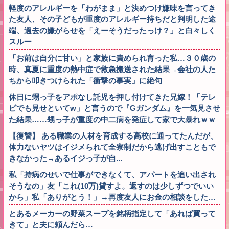
軽度のアレルギーを「わがまま」と決めつけ嫌味を言ってき
た友人、その子どもが重度のアレルギー持ちだと判明した途
端、過去の嫌がらせを「えーそうだったっけ？」と白々しく
スルー
「お前は自分に甘い」と家族に責められ育った私…３０歳の
時、真夏に重度の熱中症で救急搬送された結果→会社の人た
ちから叩きつけられた「衝撃の事実」に絶句
休日に甥っ子をアポなし託児を押し付けてきた兄嫁！「テレ
ビでも見せといてw」と言うので『Gガンダム』を一気見させ
た結果……甥っ子が重度の中二病を発症して家で大暴れｗｗ
【復讐】 ある職業の人材を育成する高校に通ってたんだが、
体力ないヤツはイジメられて全寮制だから逃げ出すこともで
きなかった→あるイジっ子が自...
私「持病のせいで仕事ができなくて、アパートを追い出され
そうなの」友「これ(10万)貸すよ。返すのは少しずつでいい
から」私「ありがとう！」→再度友人にお金の相談をした…
とあるメーカーの野菜スープを銘柄指定して「あれば買って
きて」と夫に頼んだら…