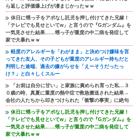
ら返しと評価爆上げが凄まじかったｗｗ
休日に甥っ子をアポなし託児を押し付けてきた兄嫁！
「テレビでも見せといてw」と言うので『Gガンダム』を
一気見させた結果……甥っ子が重度の中二病を発症して
家で大暴れｗｗ
軽度のアレルギーを「わがまま」と決めつけ嫌味を言
ってきた友人、その子どもが重度のアレルギー持ちだと
判明した途端、過去の嫌がらせを「えーそうだったっ
け？」と白々しくスルー
「お前は自分に甘い」と家族に責められ育った私…３
０歳の時、真夏に重度の熱中症で救急搬送された結果→
会社の人たちから叩きつけられた「衝撃の事実」に絶句
休日に甥っ子をアポなし託児を押し付けてきた兄嫁！
「テレビでも見せといてw」と言うので『Gガンダム』を
一気見させた結果……甥っ子が重度の中二病を発症して
家で大暴れｗｗ