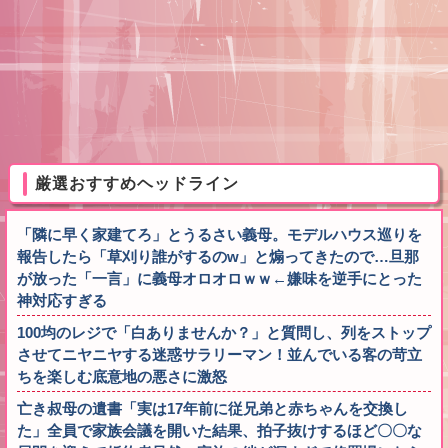
厳選おすすめヘッドライン
「隣に早く家建てろ」とうるさい義母。モデルハウス巡りを
報告したら「草刈り誰がするのw」と煽ってきたので…旦那
が放った「一言」に義母オロオロｗｗ←嫌味を逆手にとった
神対応すぎる
100均のレジで「白ありませんか？」と質問し、列をストップ
させてニヤニヤする迷惑サラリーマン！並んでいる客の苛立
ちを楽しむ底意地の悪さに激怒
亡き叔母の遺書「実は17年前に従兄弟と赤ちゃんを交換し
た」全員で家族会議を開いた結果、拍子抜けするほど〇〇な