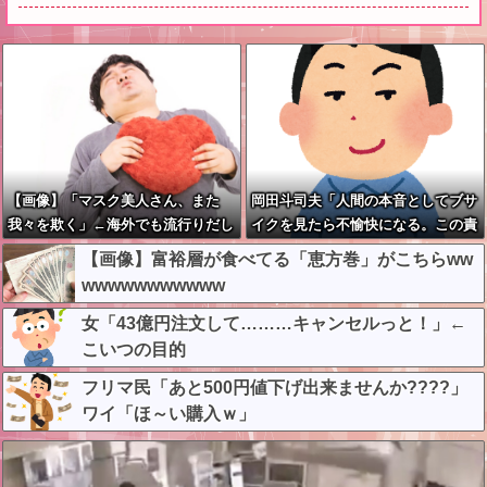
【画像】「マスク美人さん、また
岡田斗司夫「人間の本音としてブサ
我々を欺く」←海外でも流行りだし
イクを見たら不愉快になる。この責
た結果がこちらw w w w w w w
任をどうとるんだ」
【画像】富裕層が食べてる「恵方巻」がこちらww
wwwwwwwwwww
女「43億円注文して………キャンセルっと！」←
こいつの目的
フリマ民「あと500円値下げ出来ませんか????」
ワイ「ほ～い購入ｗ」