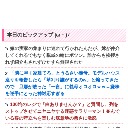
本日のピックアップ |ω・)ﾉ
嫁の実家の集まりに連れて行かれたんだが、嫁が仲介
してくれるでもなく親戚の輪にポツン。誰からも挨拶さ
れず紹介もされずひたすら無視された
「隣に早く家建てろ」とうるさい義母。モデルハウス
巡りを報告したら「草刈り誰がするのw」と煽ってきた
ので…旦那が放った「一言」に義母オロオロｗｗ←嫌味
を逆手にとった神対応すぎる
100均のレジで「白ありませんか？」と質問し、列を
ストップさせてニヤニヤする迷惑サラリーマン！並んで
いる客の苛立ちを楽しむ底意地の悪さに激怒