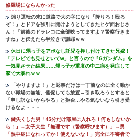
修羅場にならんかった
煽り運転の末に道路で大の字になり「降りろ！殴る
ぞ！」とドアを強引に開けようとしてきたヒゲ面おじさ
ん！「前後のドラレコに全部映ってますよ？警察行きま
すね」と伝えたら半泣きで謝罪ｗｗ
休日に甥っ子をアポなし託児を押し付けてきた兄嫁！
「テレビでも見せといてw」と言うので『Gガンダム』を
一気見させた結果……甥っ子が重度の中二病を発症して
家で大暴れｗｗ
「やりますよ！」と返事だけは一丁前なのに全く動か
ない職場の無能、催促しても放置→引き取ろうとすると
「申し訳ないからやる」と拒否…やる気ないなら引き受
けるなよ・・・
鍵失くした男「45分だけ部屋に入れろ！何もしないか
ら！」→女子大生「無理です（警察呼びます）」→男
「熱中症になれってか！使えないな！」完全に不審者で