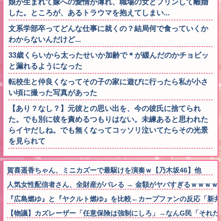
娘が生まれて嫁への愛情が薄れ、職場の女とフリンして離婚
した。ところが、あるトラウマを抱えてしまい...
文系学部卒ってどんな仕事に就くの？結局何で食っていくか
わからないんだけど...
33歳くらいから太ったせいか加齢で＊が緩んだのかチョビッ
と漏れるようになった
転校生と仲良くなってその子の家に遊びに行ったら私が小さ
い頃に撮った写真があった
【あり？なし？】元彼との思い出を、今の彼氏に捨てられ
た。でも別に彼を責めるつもりはない。未練あると思われた
らイヤだしね。でも無くなってコッソリ泣いてたらその光景
を見られて
賀喜遥香ちゃん、ミニカズーで最駆けを演奏ｗ【乃木坂46】他
人気女性配信者さん、全財産がバレる → 金額がヤバすぎるｗｗｗｗ
『広島燃ゆ』と『ヤクルト燃ゆ』を比較←カープファンの反応「新井
【物議】カズレーザー「任意保険は強制にしろ」→なんG民「それた