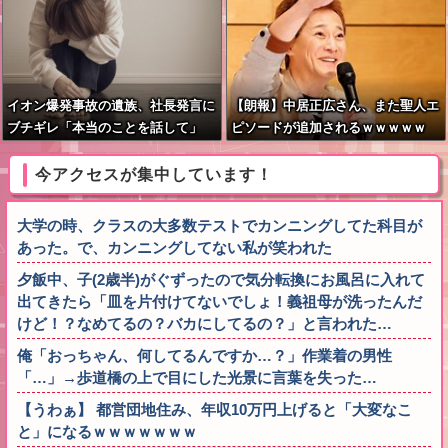
イオン爆発事故の遺族、社長発言に
【朗報】中居正広さん、また聖人エ
ブチギレ「本当のことを話して」
ピソードが追加されるｗｗｗｗｗ
今アクセスが集中しています！
大学の時、クラスの大多数テストでカンニングしてた科目が
あった。で、カンニングしてない私が笑われた
夕飯中、子(2歳半)がぐずったので気分転換にお風呂に入れて
出てきたら「皿を片付けてないでしょ！義祖母が洗ったんだ
けど！？なめてるの？バカにしてるの？」と言われた…
俺「おっちゃん、何してるんですか…？」作業着の男性
「…」→歩道橋の上で目にした光景に言葉を失った…
【うわぁ】 都営団地住み、年収10万円上げると「大変なこ
と」になるｗｗｗｗｗｗｗ