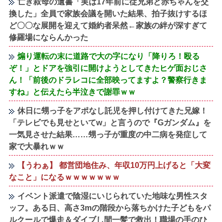
亡き叔母の遺書「実は17年前に従兄弟と赤ちゃんを交
換した」全員で家族会議を開いた結果、拍子抜けするほ
ど〇〇な展開を迎えて婚約者呆然←家族の絆が深すぎて
修羅場にならんかった
煽り運転の末に道路で大の字になり「降りろ！殴る
ぞ！」とドアを強引に開けようとしてきたヒゲ面おじさ
ん！「前後のドラレコに全部映ってますよ？警察行きま
すね」と伝えたら半泣きで謝罪ｗｗ
休日に甥っ子をアポなし託児を押し付けてきた兄嫁！
「テレビでも見せといてw」と言うので『Gガンダム』を
一気見させた結果……甥っ子が重度の中二病を発症して
家で大暴れｗｗ
【うわぁ】 都営団地住み、年収10万円上げると「大変
なこと」になるｗｗｗｗｗｗｗ
イベント派遣で陰湿にいじられていた地味な男性スタ
ッフ。ある日、高さ3mの階段から落ちかけた子どもをパ
ルクールで爆走＆ダイブし間一髪で救出！職場の手のひ