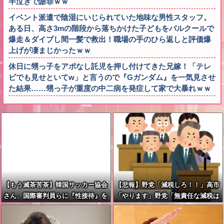
半泣きで謝罪ｗｗ
イベント派遣で陰湿にいじられていた地味な男性スタッフ。
ある日、高さ3mの階段から落ちかけた子どもをパルクールで
爆走＆ダイブし間一髪で救出！職場の手のひら返しと評価爆
上げが凄まじかったｗｗ
休日に甥っ子をアポなし託児を押し付けてきた兄嫁！「テレ
ビでも見せといてw」と言うので『Gガンダム』を一気見させ
た結果……甥っ子が重度の中二病を発症して家で大暴れｗｗ
【もう滅茶苦茶】韓国サッカー協会
【悲報】野党「減税しろ！！」高市
さん、国際審判員らに『性接待』を
「やります」野党「無責任な減税は
していたことが判明 2011～12年に
やめろ！財源はどうする????」
かけて 日本審判も対象との指摘も