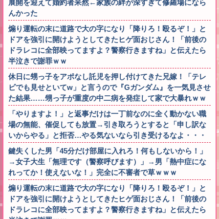
展開を迎えて婚約者呆然←家族の絆が深すぎて修羅場になら
んかった
煽り運転の末に道路で大の字になり「降りろ！殴るぞ！」と
ドアを強引に開けようとしてきたヒゲ面おじさん！「前後の
ドラレコに全部映ってますよ？警察行きますね」と伝えたら
半泣きで謝罪ｗｗ
休日に甥っ子をアポなし託児を押し付けてきた兄嫁！「テレ
ビでも見せといてw」と言うので『Gガンダム』を一気見させ
た結果……甥っ子が重度の中二病を発症して家で大暴れｗｗ
「やりますよ！」と返事だけは一丁前なのに全く動かない職
場の無能、催促しても放置→引き取ろうとすると「申し訳な
いからやる」と拒否…やる気ないなら引き受けるなよ・・・
鍵失くした男「45分だけ部屋に入れろ！何もしないから！」
→女子大生「無理です（警察呼びます）」→男「熱中症にな
れってか！使えないな！」完全に不審者で草ｗｗｗ
煽り運転の末に道路で大の字になり「降りろ！殴るぞ！」と
ドアを強引に開けようとしてきたヒゲ面おじさん！「前後の
ドラレコに全部映ってますよ？警察行きますね」と伝えたら