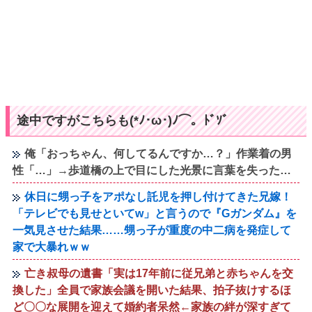
途中ですがこちらも(*ﾉ･ω･)ﾉ⌒。ﾄﾞｿﾞ
俺「おっちゃん、何してるんですか…？」作業着の男
性「…」→歩道橋の上で目にした光景に言葉を失った…
休日に甥っ子をアポなし託児を押し付けてきた兄嫁！
「テレビでも見せといてw」と言うので『Gガンダム』を
一気見させた結果……甥っ子が重度の中二病を発症して
家で大暴れｗｗ
亡き叔母の遺書「実は17年前に従兄弟と赤ちゃんを交
換した」全員で家族会議を開いた結果、拍子抜けするほ
ど〇〇な展開を迎えて婚約者呆然←家族の絆が深すぎて