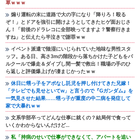
草ｗｗｗ
煽り運転の末に道路で大の字になり「降りろ！殴る
ぞ！」とドアを強引に開けようとしてきたヒゲ面おじさ
ん！「前後のドラレコに全部映ってますよ？警察行きま
すね」と伝えたら半泣きで謝罪ｗｗ
イベント派遣で陰湿にいじられていた地味な男性スタ
ッフ。ある日、高さ3mの階段から落ちかけた子どもをパ
ルクールで爆走＆ダイブし間一髪で救出！職場の手のひ
ら返しと評価爆上げが凄まじかったｗｗ
休日に甥っ子をアポなし託児を押し付けてきた兄嫁！
「テレビでも見せといてw」と言うので『Gガンダム』を
一気見させた結果……甥っ子が重度の中二病を発症して
家で大暴れｗｗ
文系学部卒ってどんな仕事に就くの？結局何で食って
いくかわからないんだけど...
私「持病のせいで仕事ができなくて、アパートを追い