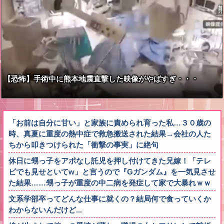
【恐怖】手術中に熊本地震直撃した映像がやばすぎ・・・
「お前は自分に甘い」と家族に責められ育った私…３０歳の
時、真夏に重度の熱中症で救急搬送された結果→会社の人た
ちから叩きつけられた「衝撃の事実」に絶句
休日に甥っ子をアポなし託児を押し付けてきた兄嫁！「テレ
ビでも見せといてw」と言うので『Gガンダム』を一気見させ
た結果……甥っ子が重度の中二病を発症して家で大暴れｗｗ
文系学部卒ってどんな仕事に就くの？結局何で食っていくか
わからないんだけど...