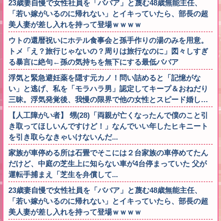
23歳妻自慢で女性社員を「ババア」と蔑む48歳無能主任、
「若い嫁がいるのに帰れない」とイキっていたら、部長の超
美人妻が差し入れを持って登場ｗｗｗｗ
ウトの還暦祝いにホテル食事会と孫手作りの湯のみを用意。
トメ「え？旅行じゃないの？周りは旅行なのに」図々しすぎ
る暴言に絶句←孫の気持ちを無下にする最低ババア
浮気と緊急避妊薬を隠す元カノ！問い詰めると「記憶がな
い」と逃げ、私を「モラハラ男」認定してキープ＆おねだり
三昧。浮気発覚後、我慢の限界で他の女性とスピード婚し…
【人工障がい者】 甥(28)「両親が亡くなったんで僕のこと引
き取ってほしいんですけど！」なんでいい年したヒキニート
を引き取らなきゃいけないんだ...
家族が車停める所は石畳でそこには２台家族の車停めてたん
だけど、中庭の芝生上に知らない車が4台停まっていた 父が
運転手捕まえ「芝生を弁償して...
23歳妻自慢で女性社員を「ババア」と蔑む48歳無能主任、
「若い嫁がいるのに帰れない」とイキっていたら、部長の超
美人妻が差し入れを持って登場ｗｗｗｗ