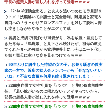
部長の超美人妻が差し入れを持って登場ｗｗｗｗ
「ﾀﾋねば保険金出る」と友人を追いつめたモラ旦那＆
ウトメ！洗脳解いて弁護士と完全勝利。離婚届と家電＆
裏口への「うっかりアロンアルファ」を残して脱出←悔
し泣きしながらやることがエグくて草
容姿と成績で姉ばかり可愛がり、私を放置・差別して
きた毒母→「馬鹿娘」と見下され続けたが、祖母の教え
てくれた食への興味から管理栄養士に→今はニート化し
た姉と毒母に幸せな姿を見せつけてるｗｗｗ
90年ぶりに誕生した待望の女の子。お祭り騒ぎの義実
家の一方で、近所の婦人会メンバーから「死なないとい
いね」と不吉な言葉を何度も繰り返されてしまう・・・
23歳妻自慢で女性社員を「ババア」と蔑む48歳無能主
任、「若い嫁がいるのに帰れない」とイキっていたら、
部長の超美人妻が差し入れを持って登場ｗｗｗｗ
23歳妻自慢で女性社員を「ババア」と蔑む48歳無能主