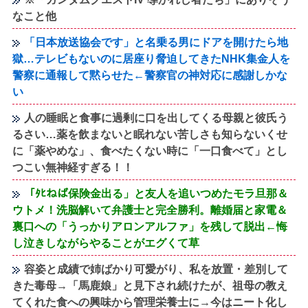
なこと他
「日本放送協会です」と名乗る男にドアを開けたら地
獄…テレビもないのに居座り脅迫してきたNHK集金人を
警察に通報して黙らせた←警察官の神対応に感謝しかな
い
人の睡眠と食事に過剰に口を出してくる母親と彼氏う
るさい…薬を飲まないと眠れない苦しさも知らないくせ
に「薬やめな」、食べたくない時に「一口食べて」とし
つこい無神経すぎる！！
「ﾀﾋねば保険金出る」と友人を追いつめたモラ旦那＆
ウトメ！洗脳解いて弁護士と完全勝利。離婚届と家電＆
裏口への「うっかりアロンアルファ」を残して脱出←悔
し泣きしながらやることがエグくて草
容姿と成績で姉ばかり可愛がり、私を放置・差別して
きた毒母→「馬鹿娘」と見下され続けたが、祖母の教え
てくれた食への興味から管理栄養士に→今はニート化し