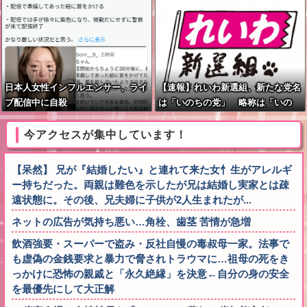
日本人女性インフルエンサー、ライ
【速報】れいわ新選組、新たな党名
ブ配信中に自殺
は「いのちの党」 略称は「いの
ち」
今アクセスが集中しています！
【呆然】 兄が『結婚したい』と連れて来た女忄生がアレルギ
ー持ちだった。両親は難色を示したが兄は結婚し実家とは疎
遠状態に。その後、兄夫婦に子供が2人生まれたが...
ネットの広告が気持ち悪い…角栓、歯茎 苦情が急増
飲酒強要・スーパーで盗み・反社自慢の毒叔母一家。法事で
も虚偽の金銭要求と暴力で脅されトラウマに…祖母の死をき
っかけに恐怖の親戚と「永久絶縁」を決意←自分の身の安全
を最優先にして大正解