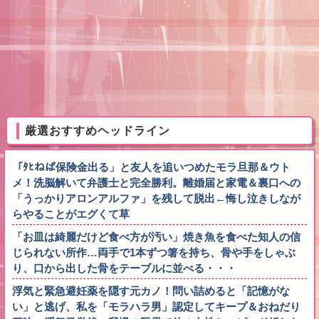
厳選おすすめヘッドライン
「ﾀﾋねば保険金出る」と友人を追いつめたモラ旦那＆ウト
メ！洗脳解いて弁護士と完全勝利。離婚届と家電＆裏口への
「うっかりアロンアルファ」を残して脱出←悔し泣きしなが
らやることがエグくて草
「お皿は綺麗だけど食べ方が汚い」焼き魚を食べた知人の信
じられない所作…両手で1本ずつ箸を持ち、骨や手をしゃぶ
り、口から出した骨をテーブルに並べる・・・
浮気と緊急避妊薬を隠す元カノ！問い詰めると「記憶がな
い」と逃げ、私を「モラハラ男」認定してキープ＆おねだり