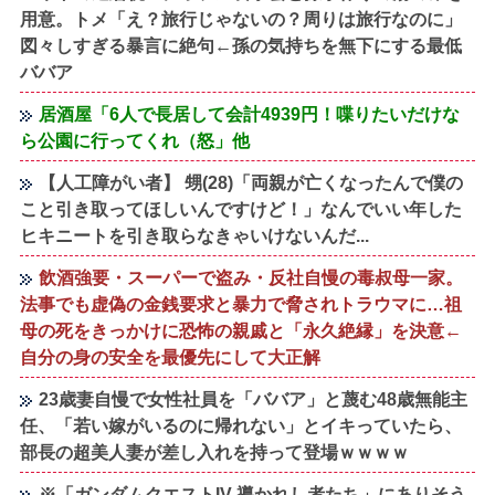
用意。トメ「え？旅行じゃないの？周りは旅行なのに」
図々しすぎる暴言に絶句←孫の気持ちを無下にする最低
ババア
居酒屋「6人で長居して会計4939円！喋りたいだけな
ら公園に行ってくれ（怒」他
【人工障がい者】 甥(28)「両親が亡くなったんで僕の
こと引き取ってほしいんですけど！」なんでいい年した
ヒキニートを引き取らなきゃいけないんだ...
飲酒強要・スーパーで盗み・反社自慢の毒叔母一家。
法事でも虚偽の金銭要求と暴力で脅されトラウマに…祖
母の死をきっかけに恐怖の親戚と「永久絶縁」を決意←
自分の身の安全を最優先にして大正解
23歳妻自慢で女性社員を「ババア」と蔑む48歳無能主
任、「若い嫁がいるのに帰れない」とイキっていたら、
部長の超美人妻が差し入れを持って登場ｗｗｗｗ
※「ガンダムクエストIV 導かれし者たち」にありそう