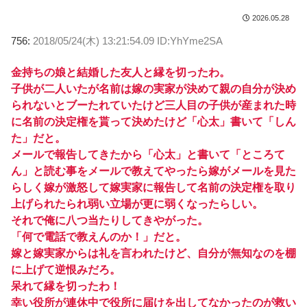
2026.05.28
756:
2018/05/24(木) 13:21:54.09 ID:YhYme2SA
金持ちの娘と結婚した友人と縁を切ったわ。
子供が二人いたが名前は嫁の実家が決めて親の自分が決め
られないとブーたれていたけど三人目の子供が産まれた時
に名前の決定権を貰って決めたけど「心太」書いて「しん
た」だと。
メールで報告してきたから「心太」と書いて「ところて
ん」と読む事をメールで教えてやったら嫁がメールを見た
らしく嫁が激怒して嫁実家に報告して名前の決定権を取り
上げられたられ弱い立場が更に弱くなったらしい。
それで俺に八つ当たりしてきやがった。
「何で電話で教えんのか！」だと。
嫁と嫁実家からは礼を言われたけど、自分が無知なのを棚
に上げて逆恨みだろ。
呆れて縁を切ったわ！
幸い役所が連休中で役所に届けを出してなかったのが救い