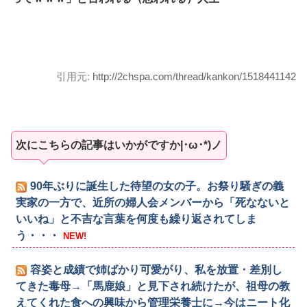
引用元:
http://2chspa.com/thread/kankon/1518441142
次にこちらの記事はいかがですか|･ω･*)ノ
90年ぶりに誕生した待望の女の子。お祭り騒ぎの義
実家の一方で、近所の婦人会メンバーから「死なないと
いいね」と不吉な言葉を何度も繰り返されてしま
う・・・
NEW!
容姿と成績で姉ばかり可愛がり、私を放置・差別し
てきた毒母→「馬鹿娘」と見下され続けたが、祖母の教
えてくれた食への興味から管理栄養士に→今はニート化