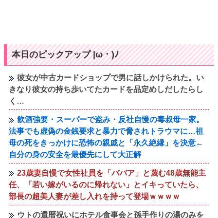
本日のピックアップ |ω・)ﾉ
彼女が中古カードショップで男に話しかけられた。い
きなり彼女の持ち歩いてたカードを品定めしだしたらし
く…
飲酒強要・スーパーで盗み・反社自慢の毒叔母一家。
法事でも虚偽の金銭要求と暴力で脅されトラウマに…祖
母の死をきっかけに恐怖の親戚と「永久絶縁」を決意←
自分の身の安全を最優先にして大正解
23歳妻自慢で女性社員を「ババア」と蔑む48歳無能主
任、「若い嫁がいるのに帰れない」とイキっていたら、
部長の超美人妻が差し入れを持って登場ｗｗｗｗ
ウトの還暦祝いにホテル食事会と孫手作りの湯のみを