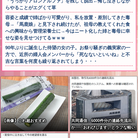
「うっかりアロンアルファ」を残して脱出←悔し泣きしなが
らやることがエグくて草
容姿と成績で姉ばかり可愛がり、私を放置・差別してきた毒
母→「馬鹿娘」と見下され続けたが、祖母の教えてくれた食
への興味から管理栄養士に→今はニート化した姉と毒母に幸
せな姿を見せつけてるｗｗｗ
90年ぶりに誕生した待望の女の子。お祭り騒ぎの義実家の一
方で、近所の婦人会メンバーから「死なないといいね」と不
吉な言葉を何度も繰り返されてしまう・・・
【画像】これ超おすすめ
共同通信、6000件分の連絡先流出
か 「おわびします」とラフな軽い
謝罪コメントを発表