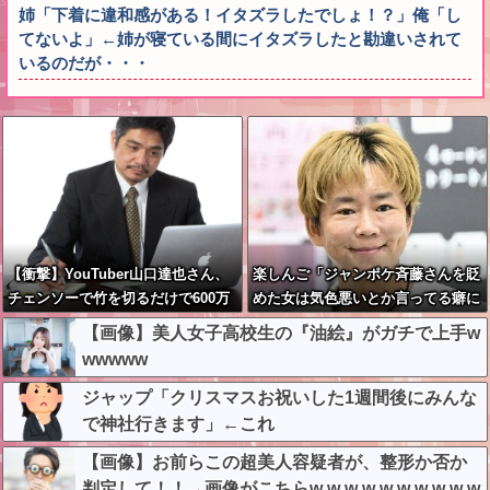
姉「下着に違和感がある！イタズラしたでしょ！？」俺「し
てないよ」←姉が寝ている間にイタズラしたと勘違いされて
いるのだが・・・
【衝撃】YouTuber山口達也さん、
楽しんご「ジャンポケ斉藤さんを貶
チェンソーで竹を切るだけで600万
めた女は気色悪いとか言ってる癖に
再生を突破してしまう←正直、こう
フ●ラするとか口だけは素直なんだ
【画像】美人女子高校生の『油絵』がガチで上手w
言うのでいいんだよなw w w w w w
な！週刊誌から金もらってるだろ」
wwwww
w w
ジャップ「クリスマスお祝いした1週間後にみんな
で神社行きます」←これ
【画像】お前らこの超美人容疑者が、整形か否か
判定して！！→画像がこちらw w w w w w w w w w