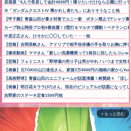
居酒屋「6人で長居して会計4939円！喋りたいだけなら公園に行っ
※「ガンダムクエストIV 導かれし者たち」にありそうなこと他
【甲子園】青森山田が暑さ対策でユニ一新 ボタン廃止でTシャツ素材w
カープ秋山翔吾プロ初4番抜擢！2塁打＆マルチで躍動！ベテランに
中居正広さん、ひそかに◯◯していた・・・他
【悲報】吉岡里帆さん、アドリブで相手役俳優の手を取りお胸に押し
【爆笑動画】ママさん「新しい洗濯機買って1発目に回したらコレw」←こwれw
【悲報】フェミニスト「野球場の売り子は男がやれ！いつまで女性を
【画像】元TOKIO山口達也さん、家賃3万4000円の湘南の家からYo
【高校野球】青森山田のユニフォームが話題沸騰！称賛続々 「涼し
【画像】明日花キララ(37)さん、現在のビジュアルが話題になって
吉野家のステーキ定食1500円他
もっと読む
arrow_forward_ios