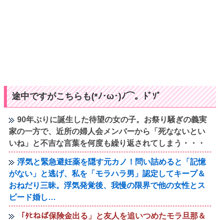
途中ですがこちらも(*ﾉ･ω･)ﾉ⌒。ﾄﾞｿﾞ
90年ぶりに誕生した待望の女の子。お祭り騒ぎの義実
家の一方で、近所の婦人会メンバーから「死なないとい
いね」と不吉な言葉を何度も繰り返されてしまう・・・
浮気と緊急避妊薬を隠す元カノ！問い詰めると「記憶
がない」と逃げ、私を「モラハラ男」認定してキープ＆
おねだり三昧。浮気発覚後、我慢の限界で他の女性とス
ピード婚し…
「ﾀﾋねば保険金出る」と友人を追いつめたモラ旦那＆