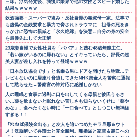
三昧。浮気発覚後、我慢の限界で他の女性とスピード婚した
結果ｗｗｗｗｗ
飲酒強要・スーパーで盗み・反社自慢の毒叔母一家。法事で
も虚偽の金銭要求と暴力で脅されトラウマに…祖母の死をき
っかけに恐怖の親戚と「永久絶縁」を決意←自分の身の安全
を最優先にして大正解
23歳妻自慢で女性社員を「ババア」と蔑む48歳無能主任、
「若い嫁がいるのに帰れない」とイキっていたら、部長の超
美人妻が差し入れを持って登場ｗｗｗｗ
「日本放送協会です」と名乗る男にドアを開けたら地獄…テ
レビもないのに居座り脅迫してきたNHK集金人を警察に通報
して黙らせた←警察官の神対応に感謝しかない
人の睡眠と食事に過剰に口を出してくる母親と彼氏うるさ
い…薬を飲まないと眠れない苦しさも知らないくせに「薬や
めな」、食べたくない時に「一口食べて」としつこい無神経
すぎる！！
「ﾀﾋねば保険金出る」と友人を追いつめたモラ旦那＆ウト
メ！洗脳解いて弁護士と完全勝利。離婚届と家電＆裏口への