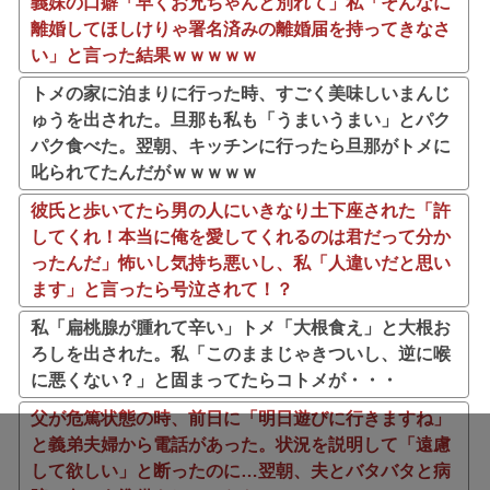
義妹の口癖「早くお兄ちゃんと別れて」私「そんなに
離婚してほしけりゃ署名済みの離婚届を持ってきなさ
い」と言った結果ｗｗｗｗｗ
トメの家に泊まりに行った時、すごく美味しいまんじ
ゅうを出された。旦那も私も「うまいうまい」とパク
パク食べた。翌朝、キッチンに行ったら旦那がトメに
叱られてたんだがｗｗｗｗｗ
彼氏と歩いてたら男の人にいきなり土下座された「許
してくれ！本当に俺を愛してくれるのは君だって分か
ったんだ」怖いし気持ち悪いし、私「人違いだと思い
ます」と言ったら号泣されて！？
私「扁桃腺が腫れて辛い」トメ「大根食え」と大根お
ろしを出された。私「このままじゃきついし、逆に喉
に悪くない？」と固まってたらコトメが・・・
父が危篤状態の時、前日に「明日遊びに行きますね」
と義弟夫婦から電話があった。状況を説明して「遠慮
して欲しい」と断ったのに…翌朝、夫とバタバタと病