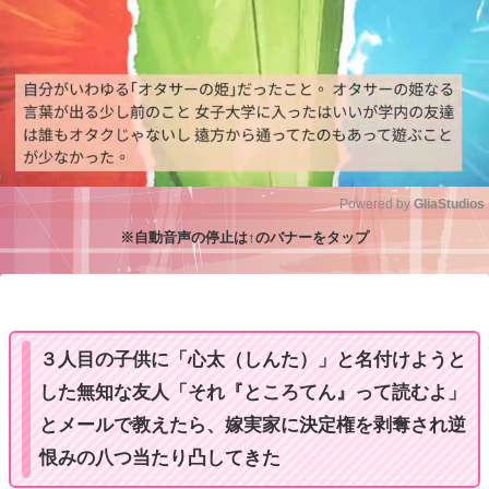
Powered by 
GliaStudios
※自動音声の停止は↑のバナーをタップ
M
u
t
e
３人目の子供に「心太（しんた）」と名付けようと
した無知な友人「それ『ところてん』って読むよ」
とメールで教えたら、嫁実家に決定権を剥奪され逆
恨みの八つ当たり凸してきた