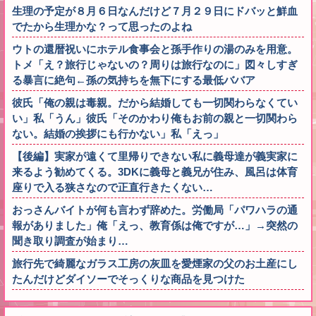
生理の予定が８月６日なんだけど７月２９日にドバッと鮮血
でたから生理かな？って思ったのよね
ウトの還暦祝いにホテル食事会と孫手作りの湯のみを用意。
トメ「え？旅行じゃないの？周りは旅行なのに」図々しすぎ
る暴言に絶句←孫の気持ちを無下にする最低ババア
彼氏「俺の親は毒親。だから結婚しても一切関わらなくてい
い」私「うん」彼氏「そのかわり俺もお前の親と一切関わら
ない。結婚の挨拶にも行かない」私「えっ」
【後編】実家が遠くて里帰りできない私に義母達が義実家に
来るよう勧めてくる。3DKに義母と義兄が住み、風呂は体育
座りで入る狭さなので正直行きたくない…
おっさんバイトが何も言わず辞めた。労働局「パワハラの通
報がありました」俺「えっ、教育係は俺ですが…」→突然の
聞き取り調査が始まり…
旅行先で綺麗なガラス工房の灰皿を愛煙家の父のお土産にし
たんだけどダイソーでそっくりな商品を見つけた