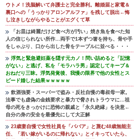
ウトメ！洗脳解いて弁護士と完全勝利。離婚届と家電＆
裏口への「うっかりアロンアルファ」を残して脱出←悔
し泣きしながらやることがエグくて草
「お皿は綺麗だけど食べ方が汚い」焼き魚を食べた知
人の信じられない所作…両手で1本ずつ箸を持ち、骨や手
をしゃぶり、口から出した骨をテーブルに並べる・・・
浮気と緊急避妊薬を隠す元カノ！問い詰めると「記憶
がない」と逃げ、私を「モラハラ男」認定してキープ＆
おねだり三昧。浮気発覚後、我慢の限界で他の女性とス
ピード婚した結果ｗｗｗｗｗ
飲酒強要・スーパーで盗み・反社自慢の毒叔母一家。
法事でも虚偽の金銭要求と暴力で脅されトラウマに…祖
母の死をきっかけに恐怖の親戚と「永久絶縁」を決意←
自分の身の安全を最優先にして大正解
23歳妻自慢で女性社員を「ババア」と蔑む48歳無能主
任、「若い嫁がいるのに帰れない」とイキっていたら、