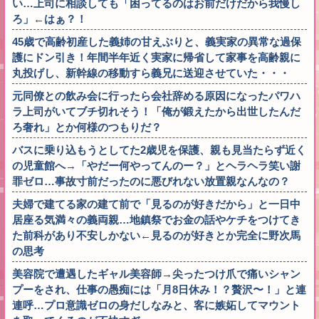
い…上司に相談しても「困ってるのはお前だけだから我慢し
ろ」←はぁ？！
45歳で高齢初産した義姉の甘えぶりと、義実家の異常な過保
護にドン引き！年間半年近く実家に帰省して家事を高齢親に
丸投げし、新幹線の移動すら義兄に送迎させていた・・・
元同僚との飲み会に行ったら会社辞める原因になったパワハ
ラ上司がいてブチ切れそう！「俺が鍛えたから出世したんだ
ろ奢れ」とか何様のつもりだ？
バスに乗り込もうとしてた2歳児を保護、親も見当たらず近く
の児童館へ→「やだー何やってんのー？」とヘラヘラ笑い謝
罪ゼロ…事故寸前だったのに悪びれない放置親なんなの？
夫婦で建てる家の建て前で「見るのが好きだから」と一日中
居座る気満々の義両親…地鎮祭でお金の話やケチをつけてき
た前科があり不安しかない←見るのが好きとか完全に野次馬
の思考
美容院で遭遇したギャル美容師→尖ったつけ爪で痛いシャン
プーをされ、仕事の愚痴には「月8日休み！？贅沢〜！」と連
連呼…プロ意識ゼロの身だしなみと、客に嫉妬してマウント