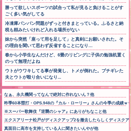
勝って欲しいスポーツの試合って私が見ると負けることがす
ごく多い気がしてる
冷凍庫パンパン問題がずっと付きまとっている。ふるさと納
税も頼みたいけれど入れる場所がない
妹から突然「座って用を足して」と真剣にお願いされた。そ
の理由を聞いて思わず反省することになり…
春から小学生なんだけど、6畳のリビングに子供の勉強机置く
のって無理だよね
ウトがウワキしてる事が発覚し、トメが倒れた。ブチギレた
夫とウトが殴り合いになり...
なぁ、永久機関ってなんで絶対に作れないん？他
昨季60本塁打・OPS.948の『カル・ローリー』さんの今季の成績
※スーパー歌舞伎『逆襲のシャア』にありがちなこと他
エクスアリーナ松戸がディスクアップ2を撤去したらしくディスクア
真面目に高市を支持している人に聞きたいんやが他