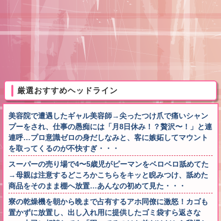
厳選おすすめヘッドライン
美容院で遭遇したギャル美容師→尖ったつけ爪で痛いシャン
プーをされ、仕事の愚痴には「月8日休み！？贅沢〜！」と連
連呼…プロ意識ゼロの身だしなみと、客に嫉妬してマウント
を取ってくるのが不快すぎ・・・
スーパーの売り場で4〜5歳児がピーマンをベロベロ舐めてた
→母親は注意するどころかこちらをキッと睨みつけ、舐めた
商品をそのまま棚へ放置…あんなの初めて見た・・・
寮の乾燥機を朝から晩まで占有するアホ同僚に激怒！カゴも
置かずに放置し、出し入れ用に提供したゴミ袋すら返さな