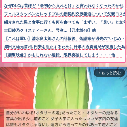
なぜDLCは昔ほど「最初から入れとけ」と言われなくなったのか他
フェルスタッペンとレッドブルの新契約交渉報道について父親ヨスが
紹介された男と食事に行くも何を食べても「まずい」「臭い」と文句
吉田綾乃クリスティーさん、号泣…【乃木坂46】他
【これは重い】清水良太郎さんの訃報後、落語家が過去の“いじめ・
岸田文雄元首相､円安を阻止するために日米の通貨当局が実施した為
【衝撃映像】かもしれない運転、限界突破してしまう・・・他
もっと読む
arrow_forward_ios