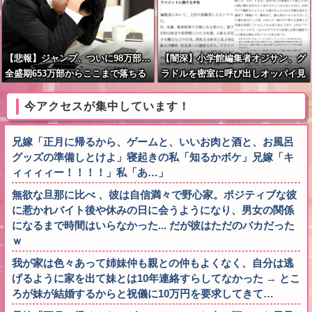
【悲報】ジャンプ、ついに98万部…
【闇深】小学館編集者オジサン、グ
全盛期653万部からここまで落ちる
ラドルを密室に呼び出しオッパイ見
せろと強要し脱がせるｗｗｗｗ
今アクセスが集中しています！
兄嫁「正月に帰るから、ゲームと、いいお肉と酒と、お風呂
グッズの準備しとけよ」寝起きの私「知るかボケ」兄嫁「キ
ィィィィー！！！！」私「あ…」
無欲な旦那に比べ 、彼は自信満々で野心家。ポジティブな彼
に惹かれバイト後や休みの日に会うようになり、男女の関係
になるまで時間はいらなかった... だが彼はただのバカだった
ｗ
我が家は色々あって姉妹仲も親との仲もよくなく、自分は逃
げるように家を出て妹とは10年連絡すらしてなかった → とこ
ろが妹が結婚するからと祝儀に10万円を要求してきて…