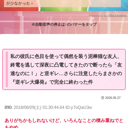
Powered by 
GliaStudios
※自動音声の停止は↑のバナーをタップ
M
u
t
e
私の彼氏に色目を使って偶然を装う泥棒猫な友人、
終電を逃して深夜に凸電してきたので断ったら「友
達なのに！」と逆ギレ…さらに注意したらまさかの
『逆ギレ大爆発』で完全に終わった件
2026.05.27
890:
2018/06/09(土) 01:30:44.64 ID:y7oQaU3w
ありがちかもしれないけど、いろんなことの積み重ねでと
もやめ