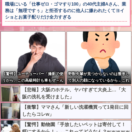
職場にいる「仕事ゼロ・ゴマすり100」の40代主婦Aさん、業
務は「無理ですぅ」と拒否するのに他人に嫌われたくてヨイ
ショとお菓子配りだけ全力すぎる
【驚愕】ユーチューバー「撮影で使
野獣先輩が見つからないのは整形し
うから、この高級時計も車もぜ～ん
て別人の顔になっているから←これ
ぶ経費でタダ！ｗ」←まさかコレ本
【悲報】大阪のホテル、ヤバすぎて大炎上…「大
気にしてる奴なんておらんよな？よ
阪の洗礼を受けました」
な？w w w w w w w w w w w
【衝撃】ママさん「新しい洗濯機買って1発目に回
したらコレw」
【驚愕】動物園「手放したいペットは寄付して！
餌にするから！」←これってどうなん？w w w w w