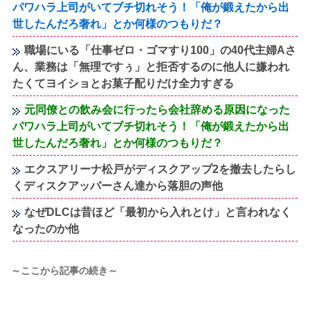
パワハラ上司がいてブチ切れそう！「俺が鍛えたから出
世したんだろ奢れ」とか何様のつもりだ？
職場にいる「仕事ゼロ・ゴマすり100」の40代主婦Aさ
ん、業務は「無理ですぅ」と拒否するのに他人に嫌われ
たくてヨイショとお菓子配りだけ全力すぎる
元同僚との飲み会に行ったら会社辞める原因になった
パワハラ上司がいてブチ切れそう！「俺が鍛えたから出
世したんだろ奢れ」とか何様のつもりだ？
エクスアリーナ松戸がディスクアップ2を撤去したらし
くディスクアッパーさん達から落胆の声他
なぜDLCは昔ほど「最初から入れとけ」と言われなく
なったのか他
～ここから記事の続き～