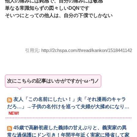
他人の痛みには鈍感で、自分の痛みには敏感
単なる常識知らずの図々しいDQNです
そいつにとっての他人は、自分の下僕でしかない
引用元:
http://2chspa.com/thread/kankon/1518441142
次にこちらの記事はいかがですか|･ω･*)ノ
友人「この名前にしたい！」夫「それ漫画のキャラ
だろ…」→子供の名付けを巡って夫婦が大揉めになり…
NEW!
45歳で高齢初産した義姉の甘えぶりと、義実家の異
常な過保護にドン引き！年間半年近く実家に帰省して家