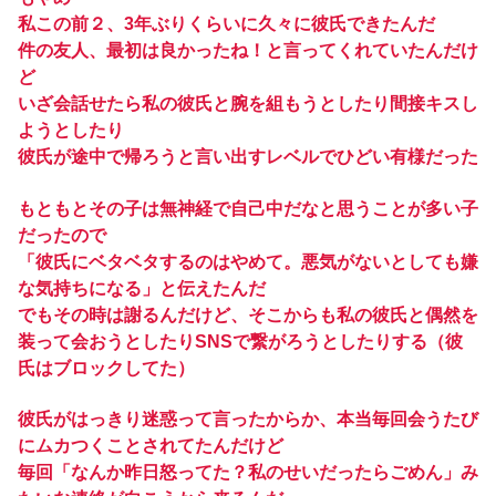
私この前２、3年ぶりくらいに久々に彼氏できたんだ
件の友人、最初は良かったね！と言ってくれていたんだけ
ど
いざ会話せたら私の彼氏と腕を組もうとしたり間接キスし
ようとしたり
彼氏が途中で帰ろうと言い出すレベルでひどい有様だった
もともとその子は無神経で自己中だなと思うことが多い子
だったので
「彼氏にベタベタするのはやめて。悪気がないとしても嫌
な気持ちになる」と伝えたんだ
でもその時は謝るんだけど、そこからも私の彼氏と偶然を
装って会おうとしたりSNSで繋がろうとしたりする（彼
氏はブロックしてた）
彼氏がはっきり迷惑って言ったからか、本当毎回会うたび
にムカつくことされてたんだけど
毎回「なんか昨日怒ってた？私のせいだったらごめん」み