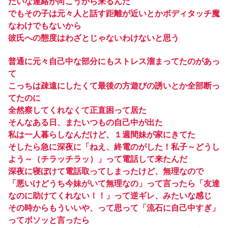
たいな連絡が向こうから来るんだ
でもその子は元々人と話す距離が近いとかボディタッチ魔
なわけでもないから
彼氏への態度はわざとじゃないわけないと思う
普通に元々自己中な部分にもストレス溜まってたのがあっ
て
こっちは疎遠にしたくて最後の方遊びの誘いとか全部断っ
てたのに
全然察してくれなくて正直困って居た
そんなある日、またいつもの自己中が出た
私は一人暮らしなんだけど、１週間妹が家にきてた
そしたら急に深夜に「ねえ、終電のがした！私子～どうし
よう～（チラッチラッ）」って電話して来たんだ
深夜に寝ぼけて電話取ってしまったけど、無理なので
「悪いけどうち今妹がいて無理なの」って言ったら「友達
なのに助けてくれない！！」って逆ギレ、みたいな感じ
その時からもういいや、って思って「流石に自己中すぎ」
ってボソッと言ったら