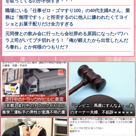
を取ってくるのが不快すぎ・・・
職場にいる「仕事ゼロ・ゴマすり100」の40代主婦Aさん、業
務は「無理ですぅ」と拒否するのに他人に嫌われたくてヨイ
ショとお菓子配りだけ全力すぎる
元同僚との飲み会に行ったら会社辞める原因になったパワハ
ラ上司がいてブチ切れそう！「俺が鍛えたから出世したんだ
ろ奢れ」とか何様のつもりだ？
【京都】走行中のトラックがビルに
「コンビニ、馬鹿にすんなよ」→あ
衝突…運転手の男性が意識不明の重
のオーナー夫婦、不起訴ｗｗｗｗｗ
体 宇治市
ｗｗｗｗ