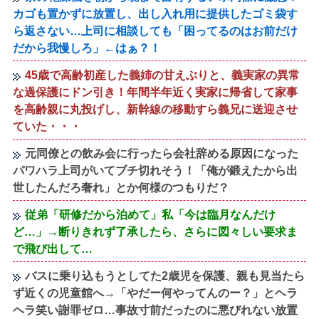
カゴも置かずに放置し、出し入れ用に提供したゴミ袋す
ら返さない…上司に相談しても「困ってるのはお前だけ
だから我慢しろ」←はぁ？！
45歳で高齢初産した義姉の甘えぶりと、義実家の異常
な過保護にドン引き！年間半年近く実家に帰省して家事
を高齢親に丸投げし、新幹線の移動すら義兄に送迎させ
ていた・・・
元同僚との飲み会に行ったら会社辞める原因になった
パワハラ上司がいてブチ切れそう！「俺が鍛えたから出
世したんだろ奢れ」とか何様のつもりだ？
従弟「研修だから泊めて」私「今は臨月なんだけ
ど…」→断りきれず了承したら、さらに図々しい要求ま
で飛び出して…
バスに乗り込もうとしてた2歳児を保護、親も見当たら
ず近くの児童館へ→「やだー何やってんのー？」とヘラ
ヘラ笑い謝罪ゼロ…事故寸前だったのに悪びれない放置