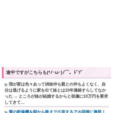
途中ですがこちらも(*ﾉ･ω･)ﾉ⌒。ﾄﾞｿﾞ
我が家は色々あって姉妹仲も親との仲もよくなく、自
分は逃げるように家を出て妹とは10年連絡すらしてなか
った → ところが妹が結婚するからと祝儀に10万円を要求
してきて…
寮の乾燥機を朝から晩まで占有するアホ同僚に激怒！