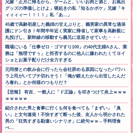
兄嫁「正月に帰るから、ゲームと、いいお肉と酒と、お風呂
グッズの準備しとけよ」寝起きの私「知るかボケ」兄嫁「キ
ィィィィー！！！！」私「あ…」
45歳で高齢初産した義姉の甘えぶりと、義実家の異常な過保
護にドン引き！年間半年近く実家に帰省して家事を高齢親に
丸投げし、新幹線の移動すら義兄に送迎させていた・・・
職場にいる「仕事ゼロ・ゴマすり100」の40代主婦Aさん、業
務は「無理ですぅ」と拒否するのに他人に嫌われたくてヨイ
ショとお菓子配りだけ全力すぎる
元同僚との飲み会に行ったら会社辞める原因になったパワハ
ラ上司がいてブチ切れそう！「俺が鍛えたから出世したんだ
ろ奢れ」とか何様のつもりだ？
【悲報】 有吉、一般人に「ド正論」を叩きつけて炎上ｗｗｗ
ｗｗｗｗｗ
紹介された男と食事に行くも何を食べても「まずい」「臭
い」と文句連発！不快すぎて断った後、友人から明かされた
男の「狂気すぎる勘違いシナリオ」に絶句ｗｗ←手料理食
べ…