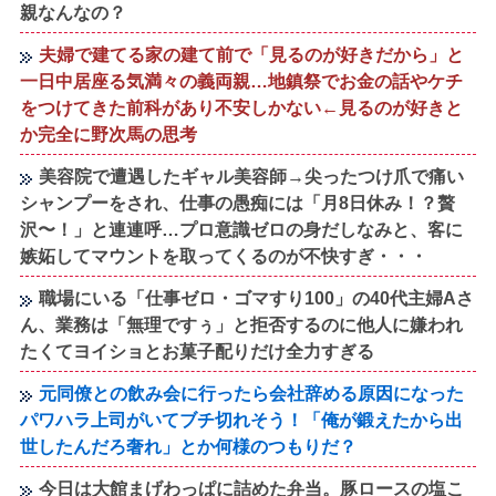
親なんなの？
夫婦で建てる家の建て前で「見るのが好きだから」と
一日中居座る気満々の義両親…地鎮祭でお金の話やケチ
をつけてきた前科があり不安しかない←見るのが好きと
か完全に野次馬の思考
美容院で遭遇したギャル美容師→尖ったつけ爪で痛い
シャンプーをされ、仕事の愚痴には「月8日休み！？贅
沢〜！」と連連呼…プロ意識ゼロの身だしなみと、客に
嫉妬してマウントを取ってくるのが不快すぎ・・・
職場にいる「仕事ゼロ・ゴマすり100」の40代主婦Aさ
ん、業務は「無理ですぅ」と拒否するのに他人に嫌われ
たくてヨイショとお菓子配りだけ全力すぎる
元同僚との飲み会に行ったら会社辞める原因になった
パワハラ上司がいてブチ切れそう！「俺が鍛えたから出
世したんだろ奢れ」とか何様のつもりだ？
今日は大館まげわっぱに詰めた弁当。豚ロースの塩こ