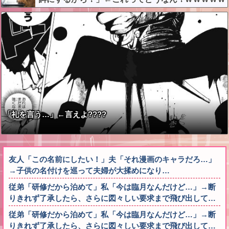
w w w w w
「礼を言う…」←言えよ????
友人「この名前にしたい！」夫「それ漫画のキャラだろ…」
→子供の名付けを巡って夫婦が大揉めになり…
従弟「研修だから泊めて」私「今は臨月なんだけど…」→断
りきれず了承したら、さらに図々しい要求まで飛び出して…
従弟「研修だから泊めて」私「今は臨月なんだけど…」→断
りきれず了承したら、さらに図々しい要求まで飛び出して…