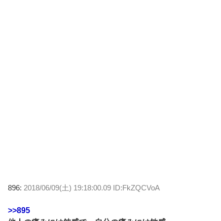
896:
2018/06/09(土) 19:18:00.09 ID:FkZQCVoA
>>895