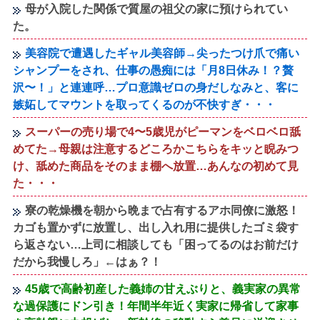
母が入院した関係で質屋の祖父の家に預けられてい
た。
美容院で遭遇したギャル美容師→尖ったつけ爪で痛い
シャンプーをされ、仕事の愚痴には「月8日休み！？贅
沢〜！」と連連呼…プロ意識ゼロの身だしなみと、客に
嫉妬してマウントを取ってくるのが不快すぎ・・・
スーパーの売り場で4〜5歳児がピーマンをベロベロ舐
めてた→母親は注意するどころかこちらをキッと睨みつ
け、舐めた商品をそのまま棚へ放置…あんなの初めて見
た・・・
寮の乾燥機を朝から晩まで占有するアホ同僚に激怒！
カゴも置かずに放置し、出し入れ用に提供したゴミ袋す
ら返さない…上司に相談しても「困ってるのはお前だけ
だから我慢しろ」←はぁ？！
45歳で高齢初産した義姉の甘えぶりと、義実家の異常
な過保護にドン引き！年間半年近く実家に帰省して家事