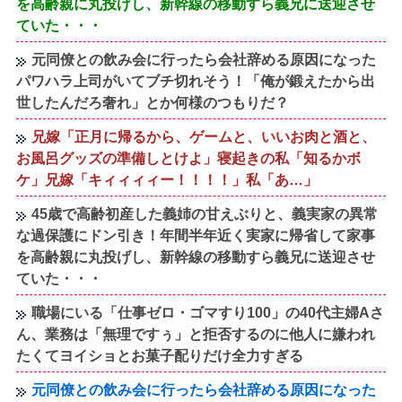
を高齢親に丸投げし、新幹線の移動すら義兄に送迎させ
ていた・・・
元同僚との飲み会に行ったら会社辞める原因になった
パワハラ上司がいてブチ切れそう！「俺が鍛えたから出
世したんだろ奢れ」とか何様のつもりだ？
兄嫁「正月に帰るから、ゲームと、いいお肉と酒と、
お風呂グッズの準備しとけよ」寝起きの私「知るかボ
ケ」兄嫁「キィィィィー！！！！」私「あ…」
45歳で高齢初産した義姉の甘えぶりと、義実家の異常
な過保護にドン引き！年間半年近く実家に帰省して家事
を高齢親に丸投げし、新幹線の移動すら義兄に送迎させ
ていた・・・
職場にいる「仕事ゼロ・ゴマすり100」の40代主婦Aさ
ん、業務は「無理ですぅ」と拒否するのに他人に嫌われ
たくてヨイショとお菓子配りだけ全力すぎる
元同僚との飲み会に行ったら会社辞める原因になった