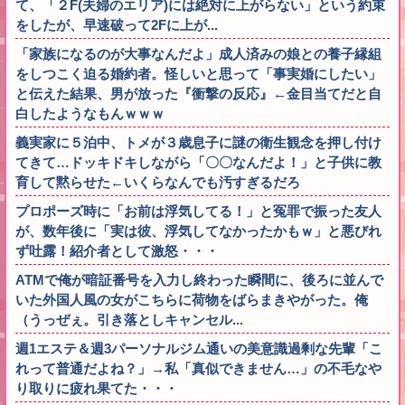
て、「２F(夫婦のエリア)には絶対に上がらない」という約束
をしたが、早速破って2Fに上が...
「家族になるのが大事なんだよ」成人済みの娘との養子縁組
をしつこく迫る婚約者。怪しいと思って「事実婚にしたい」
と伝えた結果、男が放った『衝撃の反応』←金目当てだと自
白したようなもんｗｗｗ
義実家に５泊中、トメが３歳息子に謎の衛生観念を押し付け
てきて…ドッキドキしながら「〇〇なんだよ！」と子供に教
育して黙らせた←いくらなんでも汚すぎるだろ
プロポーズ時に「お前は浮気してる！」と冤罪で振った友人
が、数年後に「実は彼、浮気してなかったかもｗ」と悪びれ
ず吐露！紹介者として激怒・・・
ATMで俺が暗証番号を入力し終わった瞬間に、後ろに並んで
いた外国人風の女がこちらに荷物をばらまきやがった。俺
（うっぜぇ。引き落としキャンセル...
週1エステ＆週3パーソナルジム通いの美意識過剰な先輩「こ
れって普通だよね？」→私「真似できません…」の不毛なや
り取りに疲れ果てた・・・