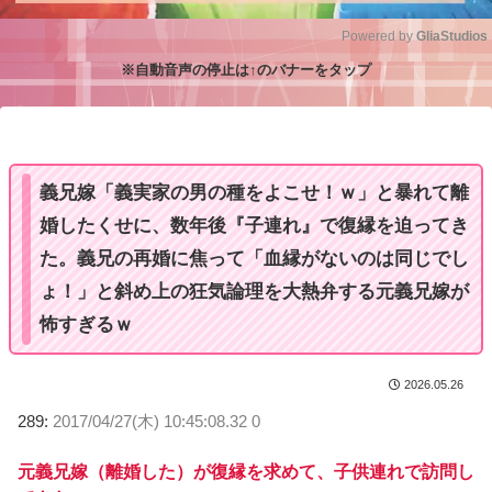
Powered by 
GliaStudios
※自動音声の停止は↑のバナーをタップ
M
u
t
e
義兄嫁「義実家の男の種をよこせ！ｗ」と暴れて離
婚したくせに、数年後『子連れ』で復縁を迫ってき
た。義兄の再婚に焦って「血縁がないのは同じでし
ょ！」と斜め上の狂気論理を大熱弁する元義兄嫁が
怖すぎるｗ
2026.05.26
289:
2017/04/27(木) 10:45:08.32 0
元義兄嫁（離婚した）が復縁を求めて、子供連れで訪問し