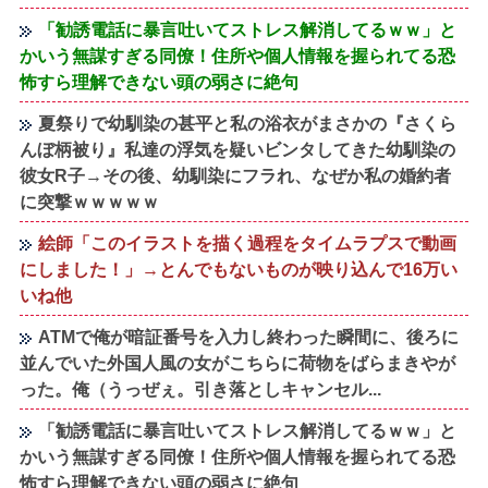
「勧誘電話に暴言吐いてストレス解消してるｗｗ」と
かいう無謀すぎる同僚！住所や個人情報を握られてる恐
怖すら理解できない頭の弱さに絶句
夏祭りで幼馴染の甚平と私の浴衣がまさかの『さくら
んぼ柄被り』私達の浮気を疑いビンタしてきた幼馴染の
彼女R子→その後、幼馴染にフラれ、なぜか私の婚約者
に突撃ｗｗｗｗｗ
絵師「このイラストを描く過程をタイムラプスで動画
にしました！」→とんでもないものが映り込んで16万い
いね他
ATMで俺が暗証番号を入力し終わった瞬間に、後ろに
並んでいた外国人風の女がこちらに荷物をばらまきやが
った。俺（うっぜぇ。引き落としキャンセル...
「勧誘電話に暴言吐いてストレス解消してるｗｗ」と
かいう無謀すぎる同僚！住所や個人情報を握られてる恐
怖すら理解できない頭の弱さに絶句