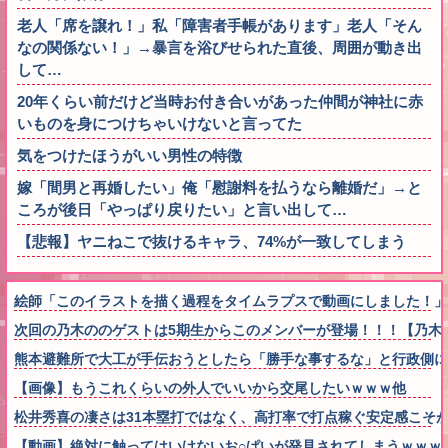
老人「席を譲れ！」私「障害者手帳があります」老人「そん
なの関係ない！」→暴言を浴びせられた直後、周囲が動き出
して…
20年くらい前だけど当時お付き合いがあった仲間が神社に赤
いものを身につけちゃいけないと言ってた
気をつけたほうがいい男性の特徴
嫁「間男と再婚したい」俺「慰謝料を払うなら離婚だ」→と
ころが後日「やっぱり戻りたい」と言い出して…
【悲報】ヤニねこで抜けるキャラ、74%が一致してしまう
絵師「このイラストを描く過程をタイムラプスで動画にしました！」
次回の乃木ののゲストは5期生からこのメンバーが登場！！！【乃木坂
熊本避難所で大工が手伝おうとしたら「勝手な事するな」と行政側に
【画像】もうこれくらいの外人でいいから交尾したいｗｗｗ他
松井秀喜の凄さは31本塁打ではなく、高打率で打点稼ぐ安定感こそ
【動画】絶対に触ってはいけないお○ぱいが発見されてしまうｗｗｗ