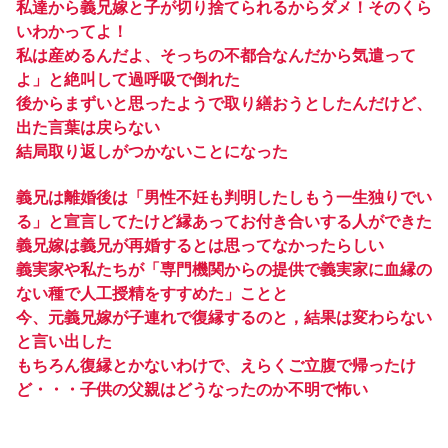
私達から義兄嫁と子が切り捨てられるからダメ！そのくら
いわかってよ！
私は産めるんだよ、そっちの不都合なんだから気遣って
よ」と絶叫して過呼吸で倒れた
後からまずいと思ったようで取り繕おうとしたんだけど、
出た言葉は戻らない
結局取り返しがつかないことになった
義兄は離婚後は「男性不妊も判明したしもう一生独りでい
る」と宣言してたけど縁あってお付き合いする人ができた
義兄嫁は義兄が再婚するとは思ってなかったらしい
義実家や私たちが「専門機関からの提供で義実家に血縁の
ない種で人工授精をすすめた」ことと
今、元義兄嫁が子連れで復縁するのと，結果は変わらない
と言い出した
もちろん復縁とかないわけで、えらくご立腹で帰ったけ
ど・・・子供の父親はどうなったのか不明で怖い