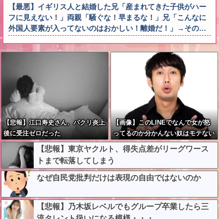
【最悪】イギリス人と結婚した兄「産まれてきた子供がハー
フに見えない！」両親「騒ぐな！早まるな！」兄「こんなに
外国人要素が入ってないのはおかしい！離婚だ！」→その…
【悲報】江口寿史さん、パクリ炎上
【画像】このLINEでなんで女が怒
後に受注ゼロだった
ってるのか分かんない奴はモテない
奴確定らしい←お前らは勿論わかる
【悲報】東京ヤクルト、得失点差がリーグワース
よな？？？？？？？
トまで転落してしまう
なぜ自民党批判だけは表現の自由ではないのか
【悲報】乃木坂レベルでもグループ卒業したら三
流タレント扱いになる模様・・・