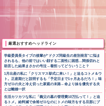
厳選おすすめヘッドライン
学級委員長タイプの後輩が“ドクズ同級生の差別発言”に悩ま
されるも、他の前ではいい顔する二面性に困惑…関係切れと
助言した結果まさかの号泣→着拒ってどういうこと？
1月出産の私に「クリスマス挙式に来い！」と迫るコトメ＆ウ
ト。正産期だと説明するも「予定日まで1ヶ月あるだろ！」味
方ゼロの夫と冷え切った家庭の末路←命より妹を優先する夫
とは離婚一択
生活カツカツな私に「義父の墓の管理費10万払って！」と迫
るトメ。給料減で余裕ゼロなのにトメの味方をする旦那にブ