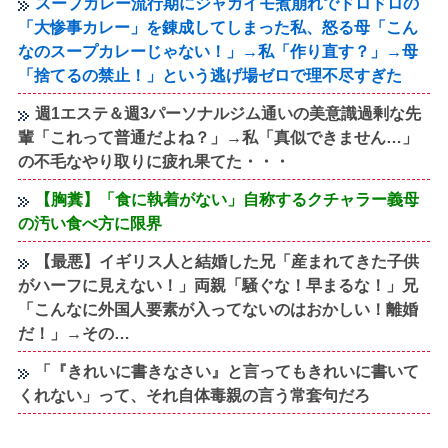
スープカレー流行期にジャガイモ煮崩れでドロドロの
「大惨事カレー」を錬成してしまった私、怒る母「こん
なのスープカレーじゃない！」→私「作り直す？」→母
「捨てるの禁止！」という逃げ場ゼロで理不尽すぎた
週1エステ＆週3パーソナルジム通いの美意識過剰な先
輩「これって普通だよね？」→私「真似できません…」
の不毛なやり取りに疲れ果てた・・・
【胸糞】「食に執着がない」自称するクチャラー義母
の汚い食べ方に限界
【最悪】イギリス人と結婚した兄「産まれてきた子供
がハーフに見えない！」両親「騒ぐな！早まるな！」兄
「こんなに外国人要素が入ってないのはおかしい！離婚
だ！」→その…
「『きれいに書きなさい』と言ってもきれいに書いて
くれない」って、それ自体毒親の言う常套句だろ