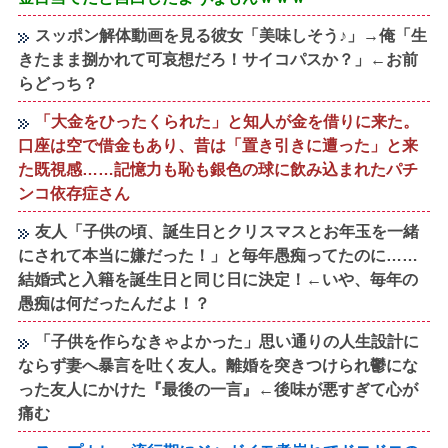
スッポン解体動画を見る彼女「美味しそう♪」→俺「生
きたまま捌かれて可哀想だろ！サイコパスか？」←お前
らどっち？
「大金をひったくられた」と知人が金を借りに来た。
口座は空で借金もあり、昔は「置き引きに遭った」と来
た既視感……記憶力も恥も銀色の球に飲み込まれたパチ
ンコ依存症さん
友人「子供の頃、誕生日とクリスマスとお年玉を一緒
にされて本当に嫌だった！」と毎年愚痴ってたのに……
結婚式と入籍を誕生日と同じ日に決定！←いや、毎年の
愚痴は何だったんだよ！？
「子供を作らなきゃよかった」思い通りの人生設計に
ならず妻へ暴言を吐く友人。離婚を突きつけられ鬱にな
った友人にかけた『最後の一言』←後味が悪すぎて心が
痛む