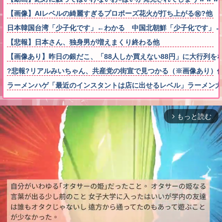
【画像】AIレベルの綺麗すぎるプロポーズ花火が打ち上がる㊗?他
日本韓国台湾「少子化です」←わかる 中国北朝鮮「少子化です」
【悲報】日本さん、独身男が増えまくり終わる他
【画像あり】昨日の銀だこ、「88人しか買えない88円」に大行列を
?悲報?リアルみいちゃん、共産党の街宣で見つかる（※画像あり）
ラーメンハゲ「最近のインスタントは店に出せるレベル」ラーメン大
もっと読む
arrow_forward_ios