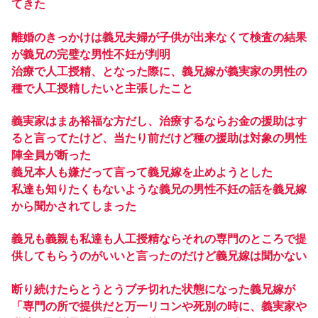
てきた
離婚のきっかけは義兄夫婦が子供が出来なくて検査の結果
が義兄の完璧な男性不妊が判明
治療で人工授精、となった際に、義兄嫁が義実家の男性の
種で人工授精したいと主張したこと
義実家はまあ裕福な方だし、治療するならお金の援助はす
ると言ってたけど、当たり前だけど種の援助は対象の男性
陣全員が断った
義兄本人も嫌だって言って義兄嫁を止めようとした
私達も知りたくもないような義兄の男性不妊の話を義兄嫁
から聞かされてしまった
義兄も義親も私達も人工授精ならそれの専門のところで提
供してもらうのがいいと言ったのだけど義兄嫁は聞かない
断り続けたらとうとうブチ切れた状態になった義兄嫁が
「専門の所で提供だと万一リコンや死別の時に、義実家や