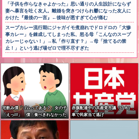
「子供を作らなきゃよかった」思い通りの人生設計にならず
妻へ暴言を吐く友人。離婚を突きつけられ鬱になった友人に
かけた『最後の一言』←後味が悪すぎて心が痛む
スープカレー流行期にジャガイモ煮崩れでドロドロの「大惨
事カレー」を錬成してしまった私、怒る母「こんなのスープ
カレーじゃない！」→私「作り直す？」→母「捨てるの禁
止！」という逃げ場ゼロで理不尽すぎた
宅飲み僕「ゴムってある？」女の子
赤旗配達中の共産党市議（７８）、
「えっ///」 僕「食べきれなかった
車で民家当て逃げ
お菓子輪ゴムで縛りたくて」女の子
「⋯あ、そ、そっか///」