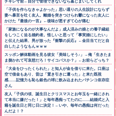
チギレ寸前←自分で管理できないなら墓じまいしてくれ
「子供を作らなきゃよかった」思い通りの人生設計にならず
妻へ暴言を吐く友人。離婚を突きつけられ鬱になった友人に
かけた『最後の一言』←後味が悪すぎて心が痛む
「家族になるのが大事なんだよ」成人済みの娘との養子縁組
をしつこく迫る婚約者。怪しいと思って「事実婚にしたい」
と伝えた結果、男が放った『衝撃の反応』←金目当てだと自
白したようなもんｗｗｗ
スッポン解体動画を見る彼女「美味しそう♪」→俺「生きたま
ま捌かれて可哀想だろ！サイコパスか？」←お前らどっち？
「大金をひったくられた」と知人が金を借りに来た。口座は
空で借金もあり、昔は「置き引きに遭った」と来た既視
感……記憶力も恥も銀色の球に飲み込まれたパチンコ依存症
さん
友人「子供の頃、誕生日とクリスマスとお年玉を一緒にされ
て本当に嫌だった！」と毎年愚痴ってたのに……結婚式と入
籍を誕生日と同じ日に決定！←いや、毎年の愚痴は何だった
んだよ！？