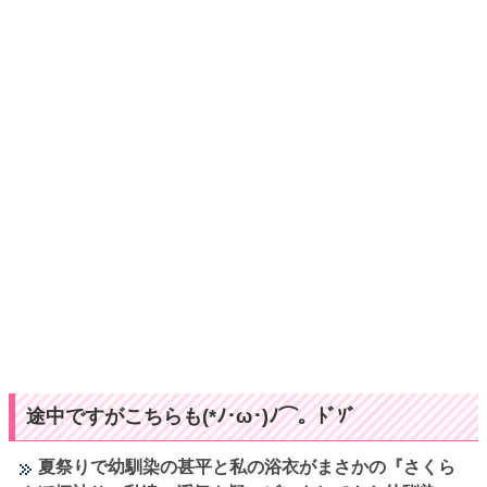
途中ですがこちらも(*ﾉ･ω･)ﾉ⌒。ﾄﾞｿﾞ
夏祭りで幼馴染の甚平と私の浴衣がまさかの『さくら