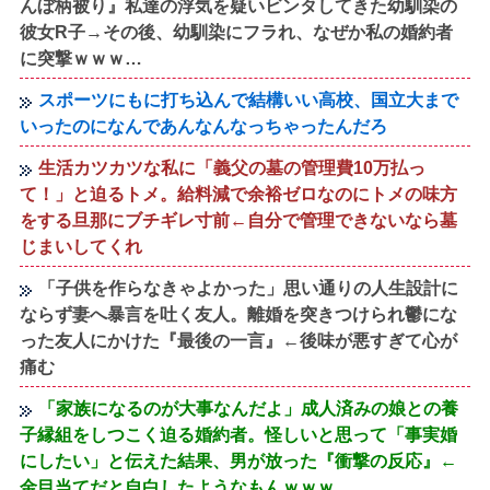
んぼ柄被り』私達の浮気を疑いビンタしてきた幼馴染の
彼女R子→その後、幼馴染にフラれ、なぜか私の婚約者
に突撃ｗｗｗ…
スポーツにもに打ち込んで結構いい高校、国立大まで
いったのになんであんなんなっちゃったんだろ
生活カツカツな私に「義父の墓の管理費10万払っ
て！」と迫るトメ。給料減で余裕ゼロなのにトメの味方
をする旦那にブチギレ寸前←自分で管理できないなら墓
じまいしてくれ
「子供を作らなきゃよかった」思い通りの人生設計に
ならず妻へ暴言を吐く友人。離婚を突きつけられ鬱にな
った友人にかけた『最後の一言』←後味が悪すぎて心が
痛む
「家族になるのが大事なんだよ」成人済みの娘との養
子縁組をしつこく迫る婚約者。怪しいと思って「事実婚
にしたい」と伝えた結果、男が放った『衝撃の反応』←
金目当てだと自白したようなもんｗｗｗ