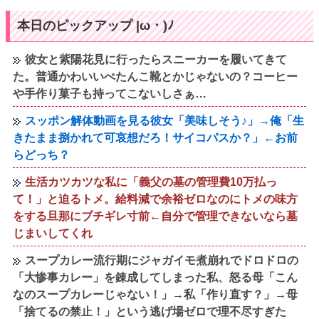
本日のピックアップ |ω・)ﾉ
彼女と紫陽花見に行ったらスニーカーを履いてきて
た。普通かわいいぺたんこ靴とかじゃないの？コーヒー
や手作り菓子も持ってこないしさぁ…
スッポン解体動画を見る彼女「美味しそう♪」→俺「生
きたまま捌かれて可哀想だろ！サイコパスか？」←お前
らどっち？
生活カツカツな私に「義父の墓の管理費10万払っ
て！」と迫るトメ。給料減で余裕ゼロなのにトメの味方
をする旦那にブチギレ寸前←自分で管理できないなら墓
じまいしてくれ
スープカレー流行期にジャガイモ煮崩れでドロドロの
「大惨事カレー」を錬成してしまった私、怒る母「こん
なのスープカレーじゃない！」→私「作り直す？」→母
「捨てるの禁止！」という逃げ場ゼロで理不尽すぎた