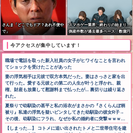
さんま「どこでもドア？あれ不便や
スマホゲー業界、終わりの始まり…
で」
倒産件数が過去最多ペース「数億円
かけても爆ﾀﾋ」
今アクセスが集中しています！
職場で電話を取った新入社員の女子がヒワイなことを言われ
てショックを受けたことがあった
妻の浮気相手は元彼で双方本気だった。妻はさっさと家を出
て行った。愛する元彼との第二の人生が叶うと浮かれ、親
権、財産も放棄して慰謝料まで払ったが... 裏切りは繰り返さ
れた。
夏祭りで幼馴染の甚平と私の浴衣がまさかの『さくらんぼ柄
被り』私達の浮気を疑いビンタしてきた幼馴染の彼女R子→
その後、幼馴染にフラれ、なぜか私の婚約者に突撃ｗｗｗ…
【しまった…】 コトメに追い出されたトメと二世帯住宅を建