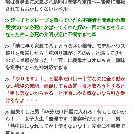
場は食事会に変更され新郎は悲惨な末路へ←警察に通報
されてもおかしくないレベル
姪っ子とクレープを買っていたら不審者と間違われ警
察沙汰にｗ必死にかばってくれた姪の一言に泣きそうに
なった件←必死の弁明が逆に不憫すぎて草
「隣に早く家建てろ」とうるさい義母。モデルハウス
巡りを報告したら「草刈り誰がするのw」と煽ってきた
ので…旦那が放った「一言」に義母オロオロｗｗ←嫌味
を逆手にとった神対応すぎる
「やりますよ！」と返事だけは一丁前なのに全く動か
ない職場の無能、催促しても放置→引き取ろうとすると
「申し訳ないからやる」と拒否…やる気ないなら引き受
けるなよ・・・
鍵失くした男「45分だけ部屋に入れろ！何もしないか
ら！」→女子大生「無理です（警察呼びます）」→男
「熱中症になれってか！使えないな！」完全に不審者で
草ｗｗｗ