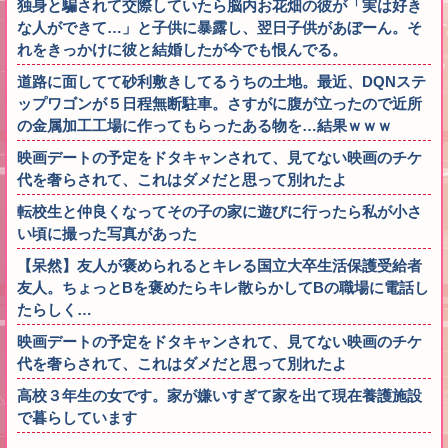
独身と騙されて交際していたら脳内お花畑の彼が「実は好き
な人ができて…」と子供に暴露し、翌日子供があぼーん。そ
れをきっかけに彼と結婚したが今でも恨んでる。
道路に面してて砂利敷きしてるうちの土地。最近、DQNステ
ップワゴンが５日程無断駐車。さすがに腹が立ったので近所
の金属加工工場に作ってもらったある物を…結果ｗｗｗ
映画デートの予定をドタキャンされて、見てない映画のチケ
代を奢らされて、これはダメだと思って別れたよ
転校生と仲良くなってその子の家に遊びに行ったら私が小さ
い頃に撮った写真があった
【呆然】友人が褒められるとキレる国立大卒生活保護受給者
友人。ちょっとBを褒めたらキレ散らかしてBの職場に電話し
たらしく…
映画デートの予定をドタキャンされて、見てない映画のチケ
代を奢らされて、これはダメだと思って別れたよ
高校３年生の女です。家が嫌いすぎて家を出て現在養護施設
で暮らしています