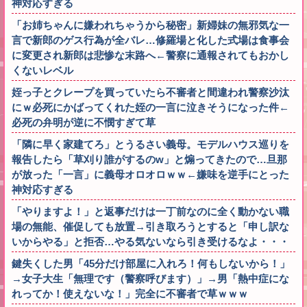
神対応すぎる
「お姉ちゃんに嫌われちゃうから秘密」新婦妹の無邪気な一
言で新郎のゲス行為が全バレ…修羅場と化した式場は食事会
に変更され新郎は悲惨な末路へ←警察に通報されてもおかし
くないレベル
姪っ子とクレープを買っていたら不審者と間違われ警察沙汰
にｗ必死にかばってくれた姪の一言に泣きそうになった件←
必死の弁明が逆に不憫すぎて草
「隣に早く家建てろ」とうるさい義母。モデルハウス巡りを
報告したら「草刈り誰がするのw」と煽ってきたので…旦那
が放った「一言」に義母オロオロｗｗ←嫌味を逆手にとった
神対応すぎる
「やりますよ！」と返事だけは一丁前なのに全く動かない職
場の無能、催促しても放置→引き取ろうとすると「申し訳な
いからやる」と拒否…やる気ないなら引き受けるなよ・・・
鍵失くした男「45分だけ部屋に入れろ！何もしないから！」
→女子大生「無理です（警察呼びます）」→男「熱中症にな
れってか！使えないな！」完全に不審者で草ｗｗｗ