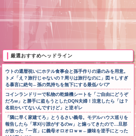
厳選おすすめヘッドライン
ウトの還暦祝いにホテル食事会と孫手作りの湯のみを用意。
トメ「え？旅行じゃないの？周りは旅行なのに」図々しすぎ
る暴言に絶句←孫の気持ちを無下にする最低ババア
コインランドリーで私物の乾燥機シートを「ご自由にどうぞ
だろw」と勝手に盗もうとしたDQN夫婦！注意したら「は？
名前かいてないんですけど」と逆ギレ
「隣に早く家建てろ」とうるさい義母。モデルハウス巡りを
報告したら「草刈り誰がするのw」と煽ってきたので…旦那
が放った「一言」に義母オロオロｗｗ←嫌味を逆手にとった