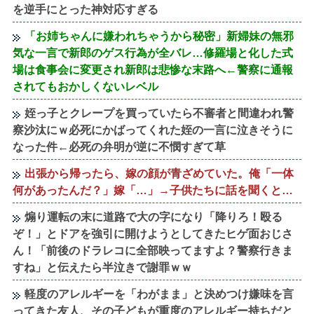
を逆手にとった神対応すぎる
「お姉ちゃんに嫌われちゃうから秘密」新婦妹の無邪
気な一言で新郎のゲス行為が全バレ…修羅場と化した式
場は食事会に変更され新郎は悲惨な末路へ←警察に通報
されてもおかしくないレベル
姪っ子とクレープを買っていたら不審者と間違われ警
察沙汰にｗ必死にかばってくれた姪の一言に泣きそうに
なった件←必死の弁明が逆に不憫すぎて草
出張から帰ったら、嫁の顔が青ざめていた。俺「一体
何があったんだ？」嫁「…」→子供たちに話を聞くと…
煽り運転の末に道路で大の字になり「降りろ！殴る
ぞ！」とドアを強引に開けようとしてきたヒゲ面おじさ
ん！「前後のドラレコに全部映ってますよ？警察行きま
すね」と伝えたら半泣きで謝罪ｗｗ
軽度のアレルギーを「わがまま」と決めつけ嫌味を言
ってきた友人、その子どもが重度のアレルギー持ちだと