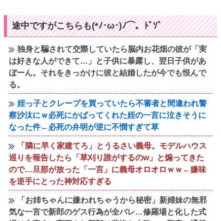
途中ですがこちらも(*ﾉ･ω･)ﾉ⌒。ﾄﾞｿﾞ
独身と騙されて交際していたら脳内お花畑の彼が「実
は好きな人ができて…」と子供に暴露し、翌日子供があ
ぼーん。それをきっかけに彼と結婚したが今でも恨んで
る。
姪っ子とクレープを買っていたら不審者と間違われ警
察沙汰にｗ必死にかばってくれた姪の一言に泣きそうに
なった件←必死の弁明が逆に不憫すぎて草
「隣に早く家建てろ」とうるさい義母。モデルハウス
巡りを報告したら「草刈り誰がするのw」と煽ってきた
ので…旦那が放った「一言」に義母オロオロｗｗ←嫌味
を逆手にとった神対応すぎる
「お姉ちゃんに嫌われちゃうから秘密」新婦妹の無邪
気な一言で新郎のゲス行為が全バレ…修羅場と化した式