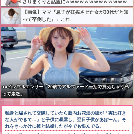
さりまくりと話題にw w w w w w w w w w w w w
【画像】ママ『息子が妊娠させた女が30代だと知
って卒倒した』←これ
●●インフルエンサー「20歳でアルファード一括で買えちゃう私
って素敵」
独身と騙されて交際していたら脳内お花畑の彼が「実は好き
な人ができて…」と子供に暴露し、翌日子供があぼーん。そ
れをきっかけに彼と結婚したが今でも恨んでる。