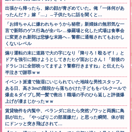
出張から帰ったら、嫁の顔が青ざめていた。俺「一体何があ
ったんだ？」嫁「…」→子供たちに話を聞くと…
「お姉ちゃんに嫌われちゃうから秘密」新婦妹の無邪気な一
言で新郎のゲス行為が全バレ…修羅場と化した式場は食事会
に変更され新郎は悲惨な末路へ←警察に通報されてもおかし
くないレベル
煽り運転の末に道路で大の字になり「降りろ！殴るぞ！」と
ドアを強引に開けようとしてきたヒゲ面おじさん！「前後の
ドラレコに全部映ってますよ？警察行きますね」と伝えたら
半泣きで謝罪ｗｗ
イベント派遣で陰湿にいじられていた地味な男性スタッフ。
ある日、高さ3mの階段から落ちかけた子どもをパルクールで
爆走＆ダイブし間一髪で救出！職場の手のひら返しと評価爆
上げが凄まじかったｗｗ
賃貸物件を内覧中、ベランダに出たら突然ゾワッと両腕に鳥
肌が出た。「やっぱりこの部屋嫌だ」と思った瞬間、体が前
にドンッと突き飛ばされて…