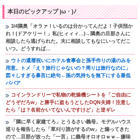
本日のピックアップ |ω・)ﾉ
3/4隣奥「オラァ！いるのは分かってんだよ！子供預か
れ！(ドアケリー！」私(ヒィィィ…)→隣奥の旦那さんに
相談したら逃げられた。夫に相談してもなにいってだこ
いつ。どうすれば…
ウトの還暦祝いにホテル食事会と孫手作りの湯のみを
用意。トメ「え？旅行じゃないの？周りは旅行なのに」
図々しすぎる暴言に絶句←孫の気持ちを無下にする最低
ババア
コインランドリーで私物の乾燥機シートを「ご自由に
どうぞだろw」と勝手に盗もうとしたDQN夫婦！注意し
たら「は？名前かいてないんですけど」と逆ギレ
「隣に早く家建てろ」とうるさい義母。モデルハウス
巡りを報告したら「草刈り誰がするのw」と煽ってきた
ので…旦那が放った「一言」に義母オロオロｗｗ←嫌味