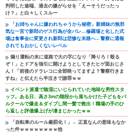
判明した途端、過去の嫌がらせを「えーそうだったっ
け？」と白々しくスルー
「お姉ちゃんに嫌われちゃうから秘密」新婦妹の無邪
気な一言で新郎のゲス行為が全バレ…修羅場と化した式
場は食事会に変更され新郎は悲惨な末路へ←警察に通報
されてもおかしくないレベル
煽り運転の末に道路で大の字になり「降りろ！殴る
ぞ！」とドアを強引に開けようとしてきたヒゲ面おじさ
ん！「前後のドラレコに全部映ってますよ？警察行きま
すね」と伝えたら半泣きで謝罪ｗｗ
イベント派遣で陰湿にいじられていた地味な男性スタ
ッフ。ある日、高さ3mの階段から落ちかけた子どもをパ
ルクールで爆走＆ダイブし間一髪で救出！職場の手のひ
ら返しと評価爆上げが凄まじかったｗｗ
「自転車のルール厳罰化！」← 正直なんの意味もなか
った件ｗｗｗｗｗｗｗｗ他