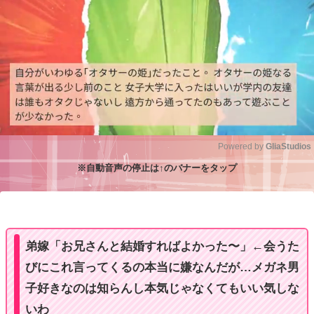
Powered by 
GliaStudios
※自動音声の停止は↑のバナーをタップ
M
u
t
e
弟嫁「お兄さんと結婚すればよかった〜」←会うた
びにこれ言ってくるの本当に嫌なんだが…メガネ男
子好きなのは知らんし本気じゃなくてもいい気しな
いわ