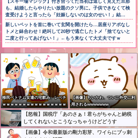
【スキー場マジック】付き合ってた当初は逞しく見えた旦那
も、結婚したらやりたい放題のクソ男に。子供できなくて検
査受けようと言ったら「妊娠しないのは女のせい！」結…
新しいペットを首に巻いて玄関を開けたら…居座りアポなし
トメと鉢合わせ！絶叫して20秒で逃亡したトメ「捨てないと
二度と行ってあげない！」←もう来なくて大丈夫ですｗ
移民ベトナム女達の宅飲み、レベチ
【画像】ちいかわ、ついに外交に利
ｗｗｗｗｗｗｗｗｗｗｗｗｗｗｗｗ
用されるwwwwwww
ｗｗｗｗｗｗｗｗ
【怒報】国税庁「あのさぁ！君らがちゃんと納税
してくれないとこうなっちゃうけどどうす
る？！」←これw w w w w w w w
【画像】令和最新版の剛力彩芽、ワイらにブッ刺