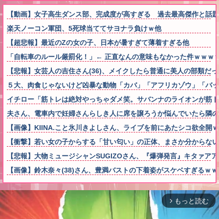
【動画】女子高生ダンス部、完成度が高すぎる 過去最高傑作と話題
楽天ノーコン軍団、5死球当ててサヨナラ負けｗ他
【超悲報】最近のZの女の子、日本が暑すぎて薄着すぎる他
「自転車のルール厳罰化！」← 正直なんの意味もなかった件ｗｗｗ
【悲報】女芸人の吉住さん(36)、メイクしたら普通に美人の部類だ
５大、肉食じゃないけど凶暴な動物「カバ」「アフリカゾウ」「バッ
イチロー「筋トレは絶対やっちゃダメ笑。サバンナのライオンが筋
夫さん、電車内で妊婦さんらしき人に席を譲ろうか悩んでいたら隣の
【画像】KIINA.こと氷川きよしさん、ライブを前にあたシコ欲全開
【衝撃】若い女の子からする「甘い匂い」の正体、まさか分からないDTなんて
【悲報】大物ミュージシャンSUGIZOさん、『爆弾発言』キタァア
【画像】鈴木奈々(38)さん、豊満バストの下着姿がスケベすぎるｗ
もっと読む
arrow_forward_ios