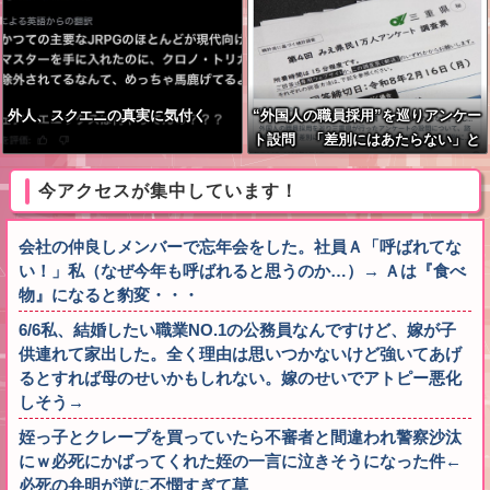
外人、スクエニの真実に気付く
“外国人の職員採用”を巡りアンケー
ト設問 「差別にはあたらない」と
して公表する方針を決定 三重県
今アクセスが集中しています！
会社の仲良しメンバーで忘年会をした。社員Ａ「呼ばれてな
い！」私（なぜ今年も呼ばれると思うのか…）→ Ａは『食べ
物』になると豹変・・・
6/6私、結婚したい職業NO.1の公務員なんですけど、嫁が子
供連れて家出した。全く理由は思いつかないけど強いてあげ
るとすれば母のせいかもしれない。嫁のせいでアトピー悪化
しそう→
姪っ子とクレープを買っていたら不審者と間違われ警察沙汰
にｗ必死にかばってくれた姪の一言に泣きそうになった件←
必死の弁明が逆に不憫すぎて草