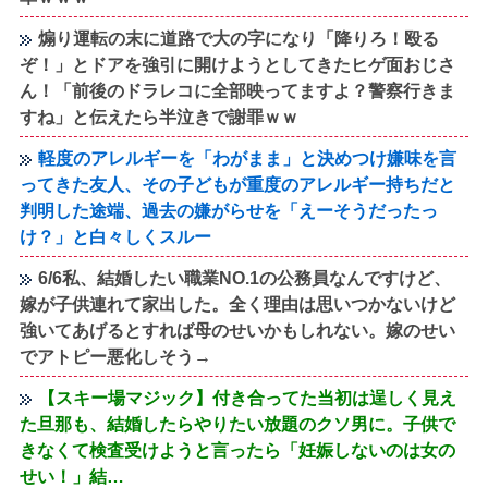
煽り運転の末に道路で大の字になり「降りろ！殴る
ぞ！」とドアを強引に開けようとしてきたヒゲ面おじさ
ん！「前後のドラレコに全部映ってますよ？警察行きま
すね」と伝えたら半泣きで謝罪ｗｗ
軽度のアレルギーを「わがまま」と決めつけ嫌味を言
ってきた友人、その子どもが重度のアレルギー持ちだと
判明した途端、過去の嫌がらせを「えーそうだったっ
け？」と白々しくスルー
6/6私、結婚したい職業NO.1の公務員なんですけど、
嫁が子供連れて家出した。全く理由は思いつかないけど
強いてあげるとすれば母のせいかもしれない。嫁のせい
でアトピー悪化しそう→
【スキー場マジック】付き合ってた当初は逞しく見え
た旦那も、結婚したらやりたい放題のクソ男に。子供で
きなくて検査受けようと言ったら「妊娠しないのは女の
せい！」結…