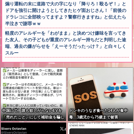
煽り運転の末に道路で大の字になり「降りろ！殴るぞ！」と
ドアを強引に開けようとしてきたヒゲ面おじさん！「前後の
ドラレコに全部映ってますよ？警察行きますね」と伝えたら
半泣きで謝罪ｗｗ
軽度のアレルギーを「わがまま」と決めつけ嫌味を言ってき
た友人、その子どもが重度のアレルギー持ちだと判明した途
端、過去の嫌がらせを「えーそうだったっけ？」と白々しく
スルー
中国にて、誰も欲しがらないEVを
ドンキのうなぎ食べた14人が食中
「売れたこと」にして補助金を騙し
毒…3歳児から75歳まで被害
取る事案が横行。販売実績水増し