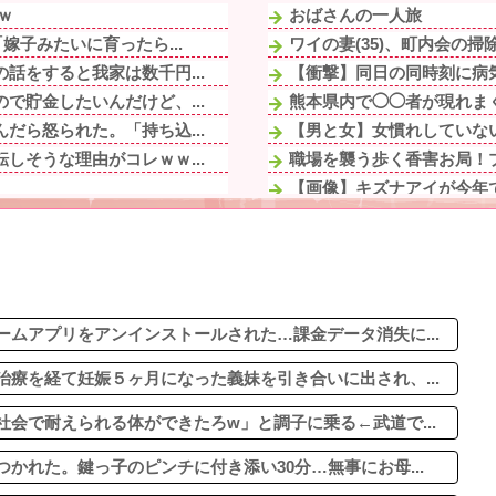
ｗ
おばさんの一人旅
嫁子みたいに育ったら...
ワイの妻(35)、町内会の
話をすると我家は数千円...
【衝撃】同日の同時刻に病気
で貯金したいんだけど、...
熊本県内で◯◯者が現れまく
だら怒られた。「持ち込...
【男と女】女慣れしていな
しそうな理由がコレｗｗ...
職場を襲う歩く香害お局！プ
【画像】キズナアイが今年で1
いきなりキレられた。こ...
早食いしてる奴、マジでヤ
ﾞｱｹﾘｰ！...
【悲報】高市早苗に逆らっ
った女子大生風の2人...
スロッターさん「優遇冷遇は
故で他界。トメに全財産...
血を見て失神した俺が「殺人
「思春期特有のものだ...
ムアプリをアンインストールされた…課金データ消失に...
療を経て妊娠５ヶ月になった義妹を引き合いに出され、...
会で耐えられる体ができたろw」と調子に乗る←武道で...
かれた。鍵っ子のピンチに付き添い30分…無事にお母...