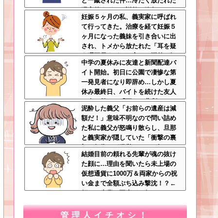
と一蹴された件…冷たく放たれた
現実的すぎるお説教に絶句←オタ
妊娠５ヶ月の私、義実家に呼ばれ
クのノリをリアルで出すとそうな
て行ってきた。治療を経て妊娠５
る
ヶ月になった義妹を引き合いに出
され、トメから放たれた「耳を疑
う理不尽すぎる一言」に愕然←妊
中学の夏休みに友達と新聞配達バ
娠時期の操作とか超能力者かよ
イト開始。初日に公園で凄惨な第
一発見者になり即辞め…しかし夏
休み最終日、バイトを続けた友人
の身に起きた「更なる悲劇」←こ
泥酔した義父「お前らの遺産は減
のバイト先、呪われすぎだろ
額だ！」意味不明なので問い詰め
た私に義父が怒鳴り散らし、旦那
と義実家が隠していた「衝撃の裏
切り行為」が発覚ｗｗｗ←知らん
結婚目前の頼れる先輩が魂の抜け
間に200万払われてて草
た顔に…理由を聞いたら未上場の
仮想通貨に1000万＆両家からの祝
い金まで全額ぶち込み撃沈！？←
頼れる先輩の要素どこ行ったんだ
よ
管理人イチオシ！