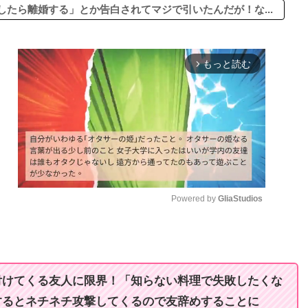
たら離婚する」とか告白されてマジで引いたんだが！な...
もっと読む
arrow_forward_ios
Powered by 
GliaStudios
M
u
t
付けてくる友人に限界！「知らない料理で失敗したくな
e
するとネチネチ攻撃してくるので友辞めすることに