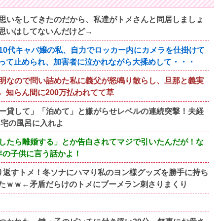
思いをしてきたのだから、私達がトメさんと同居しましょ
思いはしてないんだけど→
10代キャバ嬢の私、自力でロッカー内にカメラを仕掛けて
って止められ、加害者に泣かれながら大揉めして・・・
明なので問い詰めた私に義父が怒鳴り散らし、旦那と義実
知らん間に200万払われてて草
ー貸して」「泊めて」と嫌がらせレベルの連続突撃！夫経
自宅の風呂に入れよ
したら離婚する」とか告白されてマジで引いたんだが！な
年の子供に言う話かよ！
り返すトメ！冬ソナにハマり私のヨン様グッズを勝手に持ち
たｗｗ←矛盾だらけのトメにブーメラン刺さりまくり