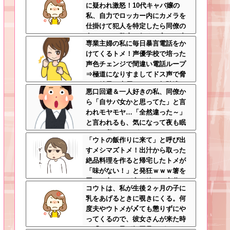
に疑われ激怒！10代キャバ嬢の
私、自力でロッカー内にカメラを
仕掛けて犯人を特定したら同僚の
女だった…警察へ行くと言って止
専業主婦の私に毎日暴言電話をか
められ、加害者に泣かれながら大
けてくるトメ！声優学校で培った
揉めして・・・
声色チェンジで間違い電話ループ
⇒極道になりすましてドス声で脅
した結果←声優スキルの無駄遣い
悪口回避＆一人好きの私、同僚か
が最高すぎるｗｗｗ
ら「自サバ女かと思ってた」と言
われモヤモヤ…「全然違った～」
と言われるも、気になって夜も眠
れない私はどこがサバサバ？←ネ
「ウトの飯作りに来て」と呼び出
チネチ気にしてる時点で自サバじ
すメシマズトメ！出汁から取った
ゃない
絶品料理を作ると帰宅したトメが
「味がない！」と発狂ｗｗｗ箸を
置いた良ウトが言い放った言葉と
コウトは、私が生後２ヶ月の子に
は←良ウトさんの神対応にスカッ
乳をあげるときに覗きにくる。何
とする
度夫やウトメが〆ても懲りずにや
ってくるので、彼女さんが来た時
に「コウト君が毎回見たがるのよ