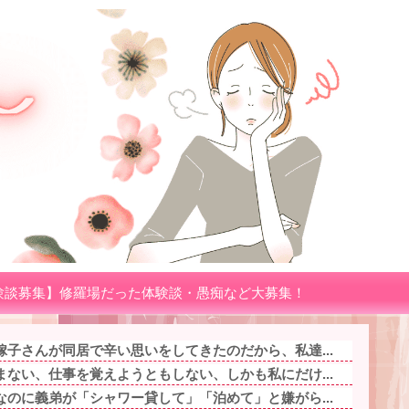
験談募集】修羅場だった体験談・愚痴など大募集！
子さんが同居で辛い思いをしてきたのだから、私達...
ない、仕事を覚えようともしない、しかも私にだけ...
のに義弟が「シャワー貸して」「泊めて」と嫌がら...