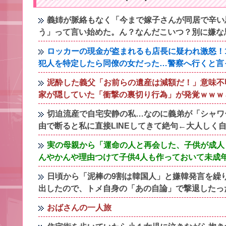
義姉が脈絡もなく「今まで嫁子さんが同居で辛い
う」って言い始めた。ん？なんだこいつ？別に嫌な
ロッカーの現金が盗まれるも店長に疑われ激怒！
犯人を特定したら同僚の女だった…警察へ行くと言
泥酔した義父「お前らの遺産は減額だ！」意味不
家が隠していた「衝撃の裏切り行為」が発覚ｗｗｗ←
切迫流産で自宅安静の私…なのに義弟が「シャワ
由で断ると私に直接LINEしてきて絶句←大人しく
実の母親から「運命の人と再会した、子供が成人
んやかんや理由つけて子供4人も作っておいて未成
日頃から「泥棒の9割は韓国人」と嫌韓発言を繰
出したので、トメ自身の「あの自論」で撃退したっ
おばさんの一人旅