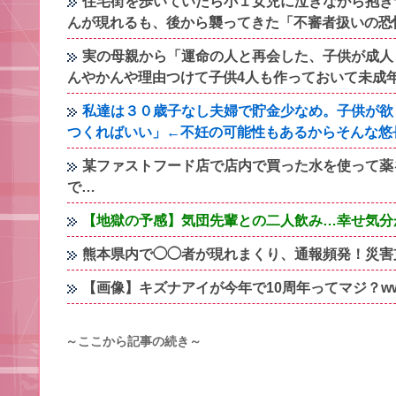
住宅街を歩いていたら小１女児に泣きながら抱き
んが現れるも、後から襲ってきた「不審者扱いの恐
実の母親から「運命の人と再会した、子供が成人
んやかんや理由つけて子供4人も作っておいて未成
私達は３０歳子なし夫婦で貯金少なめ。子供が欲
つくればいい」←不妊の可能性もあるからそんな悠
某ファストフード店で店内で買った水を使って薬
で…
【地獄の予感】気団先輩との二人飲み…幸せ気分
熊本県内で◯◯者が現れまくり、通報頻発！災害
【画像】キズナアイが今年で10周年ってマジ？www
～ここから記事の続き～