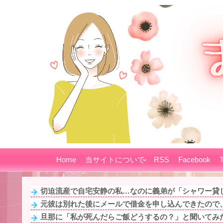
Home
当サイトについて
RSS
Facebook
T
切迫流産で自宅安静の私…なのに義弟が「シャワー貸し
元彼は別れた後にメールで借金を申し込んできたので、
旦那に「私が死んだらご飯どうするの？」と聞いてみ