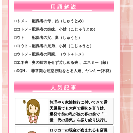
用語解説
□トメ - 配偶者の母、姑（しゅうとめ）
□コトメ - 配偶者の姉妹、小姑（こじゅうとめ）
□ウト - 配偶者の父、舅（しゅうと）
□コウト - 配偶者の兄弟、小舅（こじゅうと）
□ウトメ - 配偶者の両親、（ウト＋トメ）
□エネ夫 - 妻の味方をせず苦しめる夫 、エネミー（敵）
□DQN - 非常識な迷惑行動をとる人達、ヤンキー(不良)
人気記事
無理やり家族旅行に付いてきて露
天風呂でも大声で嫌味を言う姑。
爆発寸前の私が他の客の前で「一
世一代の勇気」を振り絞り決行し
た前代未聞の返り討ちがこちら←
ロッカーの現金が盗まれるも店長
身体を張った捨て身の反撃すぎる