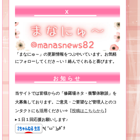
X
「まなにゅ～」の更新情報をつぶやいています。お気軽
にフォローしてくださ～い！絡んでくれると喜びます。
お知らせ
当サイトでは皆様からの「修羅場ネタ・衝撃体験談」を
大募集しております。ご意見・ご要望など管理人とのコ
ンタクトにも活用ください⇒
【
投稿はこちらから
】
▸１日１回応援お願いします♪
٩( ''ω'' )وﾎﾟﾁ