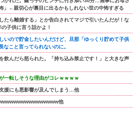
つかれた。鍵っ子のピンチに付き添い30分…無事にお母さ
怖」←親切心が裏目に出るかもしれない世の中怖すぎる
したら離婚する」とか告白されてマジで引いたんだが！な
年の子供に言う話かよ！
しいので貯金したいんだけど、旦那「ゆっくり貯めて子供
長なこと言ってられないのに。
を飲んだら怒られた。「持ち込み禁止です！」と大きな声
が一転しそうな理由がコレｗｗｗｗ
支援にも悪影響が及んでしまう…他
wwwwwwwwwwwwww他