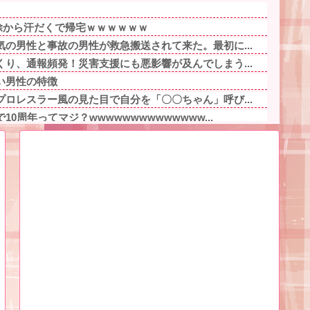
掃除から汗だくで帰宅ｗｗｗｗｗｗ
の男性と事故の男性が救急搬送されて来た。最初に...
り、通報頻発！災害支援にも悪影響が及んでしまう...
い男性の特徴
ロレスラー風の見た目で自分を「〇〇ちゃん」呼び...
0周年ってマジ？wwwwwwwwwwwwww...
バイぞ・・・他
た財務官僚、異例の左遷ｗｗｗｗｗｗｗｗ他
ある。理由はスマスロだから、これだけで十分なん...
事件の被害者（遺体）」と勘違いされ現場が大パニ...