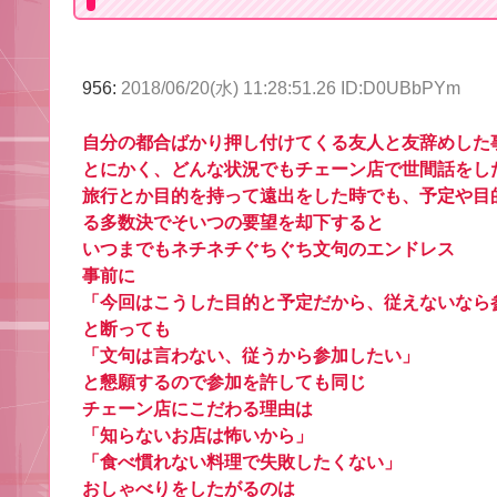
956:
2018/06/20(水) 11:28:51.26 ID:D0UBbPYm
自分の都合ばかり押し付けてくる友人と友辞めした
とにかく、どんな状況でもチェーン店で世間話をし
旅行とか目的を持って遠出をした時でも、予定や目
る多数決でそいつの要望を却下すると
いつまでもネチネチぐちぐち文句のエンドレス
事前に
「今回はこうした目的と予定だから、従えないなら
と断っても
「文句は言わない、従うから参加したい」
と懇願するので参加を許しても同じ
チェーン店にこだわる理由は
「知らないお店は怖いから」
「食べ慣れない料理で失敗したくない」
おしゃべりをしたがるのは