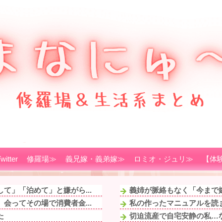
witter
修羅場≫
義兄嫁・義弟嫁≫
ロミオ・ジュリ≫
【体
て」「泊めて」と嫌がら...
義姉が脈絡もなく「今まで嫁
会ってその場で消費者金...
私の作ったマニュアルを読ま
た
切迫流産で自宅安静の私…な