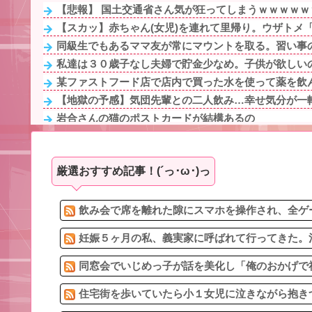
【悲報】 国土交通省さん気が狂ってしまうｗｗｗｗｗ
【スカッ】赤ちゃん(女児)を連れて里帰り。ウザトメ「
同級生でもあるママ友が常にマウントを取る。習い事の
私達は３０歳子なし夫婦で貯金少なめ。子供が欲しいの
某ファストフード店で店内で買った水を使って薬を飲ん
【地獄の予感】気団先輩との二人飲み…幸せ気分が一転
岩合さんの猫のポストカードが結構あるの
休んだ翌日、先輩パートに申し送りあるかと確認したら
3/4隣奥「オラァ！いるのは分かってんだよ！子供預かれ！(ﾄ
厳選おすすめ記事！(´っ･ω･)っ
上司と外回りを終えて公園でアイス食ってたら、通りかか
妊娠しても「母さんが喜ぶ」と言ってたマザコン夫が事
私「これからどうするつもり？」高2息子「ﾀﾋね」旦那
飲み会で席を離れた隙にスマホを操作され、全ゲー
妊娠５ヶ月の私、義実家に呼ばれて行ってきた。治
同窓会でいじめっ子が話を美化し「俺のおかげで社
住宅街を歩いていたら小１女児に泣きながら抱きつ