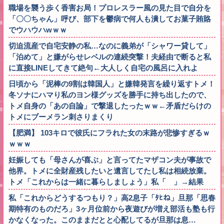
職場を襲う歩く香害お局！プロレスラー風の見た目で自分を
「〇〇ちゃん」呼び、部下を鬱病で何人も潰してお菓子賄賂
でウハウハwｗｗ
切迫流産で自宅安静の私…なのに義弟が「シャワー貸して」
「泊めて」と嫌がらせレベルの連続突撃！夫経由で断ると私
に直接LINEしてきて絶句←大人しく自宅の風呂に入れよ
日頃から「泥棒の9割は韓国人」と嫌韓発言を繰り返すトメ！
冬ソナにハマり私のヨン様グッズを勝手に持ち出したので、
トメ自身の「あの自論」で撃退したったｗｗ←矛盾だらけの
トメにブーメラン刺さりまくり
【肥満】 103キロで彼氏にフラれた女の末路が悲惨すぎるｗ
ｗｗｗ
妊娠しても「母さんが喜ぶ」と言ってたマザコン夫が事故で
他界。トメに全財産残したいと遺言してたし私は相続放棄。
トメ「これからは一緒に暮らしましょう」私「 」→結果
私「これからどうするつもり？」高2息子「ﾀﾋね」旦那「思春
期特有のものだろ」3ヶ月位前から夜遊びが増え部活も塾も行
かなくなった。このままだとと心配してるが旦那は息…