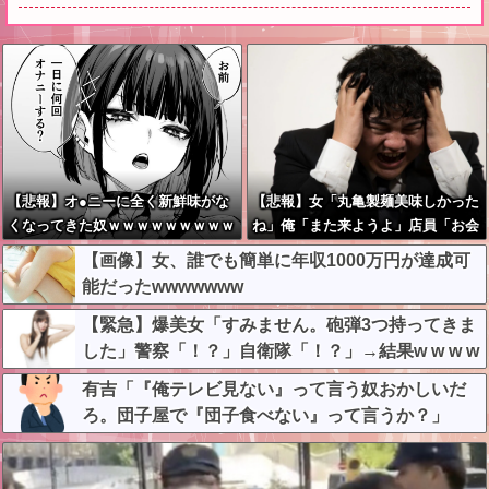
【悲報】オ●ニーに全く新鮮味がな
【悲報】女「丸亀製麺美味しかった
くなってきた奴ｗｗｗｗｗｗｗｗｗ
ね」俺「また来ようよ」店員「お会
ｗ
計2380円になりまーす」→その後
【画像】女、誰でも簡単に年収1000万円が達成可
『こう』なったんだが俺悪くないよ
能だったwwwwwww
な？？？？？？？？
【緊急】爆美女「すみません。砲弾3つ持ってきま
した」警察「！？」自衛隊「！？」→結果w w w w
w w w w
有吉「『俺テレビ見ない』って言う奴おかしいだ
ろ。団子屋で『団子食べない』って言うか？」