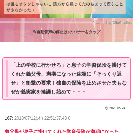
Powered by 
GliaStudios
※自動音声の停止は↑のバナーをタップ
M
u
t
e
「上の学校に行かせろ」と息子の学資保険を掛けて
くれた義父母、満期になった途端に「そっくり返
せ」と衝撃の要求！独自の保険を止めさせた夫もな
ぜか義実家を擁護し始めて・・・
2026.05.24
167:
2018/07/12(木) 22:51:37.43 0
義父母が息子に掛けてくれた学資保険が満期になった。