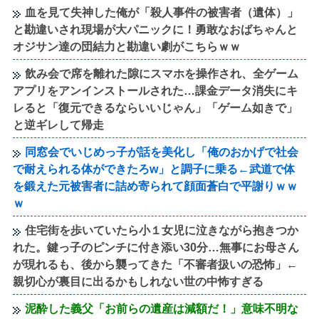
血を見て失神した俺が「殺人事件の被害者（遺体）」
と勘違いされ現場が大パニックに！勇敢なおばちゃんと
オジサン達の団結力と勘違い劇がこちらｗｗ
飲み会で席を離れた隙にスマホを操作され、全ゲーム
アプリをアンインストールされた…課金データ消失にキ
レると「復元できるならいいじゃん」「ゲーム如きで」
と逆ギレして帰走
同窓会でいじめっ子が話を美化し「俺のおかげで社会
で耐えられる体ができたろw」と調子に乗る←武道で体
を鍛えた元被害者に詰め寄られて顔面蒼白で平謝りｗｗ
ｗ
住宅街を歩いていたら小１女児に泣きながら抱きつか
れた。鍵っ子のピンチに付き添い30分…無事にお母さん
が現れるも、後から襲ってきた「不審者扱いの恐怖」←
親切心が裏目に出るかもしれない世の中怖すぎる
泥酔した義父「お前らの遺産は減額だ！」意味不明な