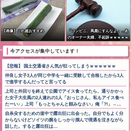
【画像】これ超おすすめ
「コンビニ、馬鹿にすんなよ」→あ
のオーナー夫婦、不起訴ｗｗｗｗｗ
ｗｗｗｗ
今アクセスが集中しています！
【悲報】 国土交通省さん気が狂ってしまうｗｗｗｗｗｗ
仲良し女子3人が同じ中学を一緒に受験して合格したから3人
で進学するんだってと言ってる
上司と外回りを終えて公園でアイス食ってたら、通りかかっ
た女子大生風の2人連れの1人「おっじさん、私もアイス食べ
たーい♪」上司「もっとちゃんと頼みなさい」俺「?!」→…
自杀殳するための道中で露出狂に出会った。自分でもよく分
からないけどソイツの腕をしっかり掴んで境遇を泣きながら
話した。すると露出狂は…