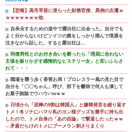
【悲報】高市早苗に逆らった財務官僚、異例の左遷ｗ
ｗｗｗｗｗｗｗ他
自杀殳するための道中で露出狂に出会った。自分でも
よく分からないけどソイツの腕をしっかり掴んで境遇を
泣きながら話した。すると露出狂は…
同僚男性とのお付き合いを断ったら「理屈に合わない
主張を振りかざす感情的なヒステリー女」と言いふらさ
れて・・・
職場を襲う歩く香害お局！プロレスラー風の見た目で
自分を「〇〇ちゃん」呼び、部下を鬱病で何人も潰して
お菓子賄賂でウハウハwｗｗ
日頃から「泥棒の9割は韓国人」と嫌韓発言を繰り返す
トメ！冬ソナにハマり私のヨン様グッズを勝手に持ち出
したので、トメ自身の「あの自論」で撃退したったｗｗ
←矛盾だらけのトメにブーメラン刺さりまくり