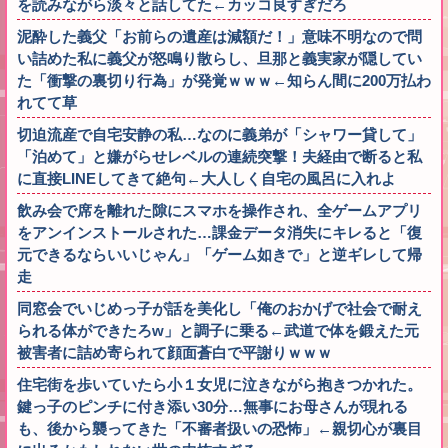
を読みながら淡々と話してた←カッコ良すぎだろ
泥酔した義父「お前らの遺産は減額だ！」意味不明なので問
い詰めた私に義父が怒鳴り散らし、旦那と義実家が隠してい
た「衝撃の裏切り行為」が発覚ｗｗｗ←知らん間に200万払わ
れてて草
切迫流産で自宅安静の私…なのに義弟が「シャワー貸して」
「泊めて」と嫌がらせレベルの連続突撃！夫経由で断ると私
に直接LINEしてきて絶句←大人しく自宅の風呂に入れよ
飲み会で席を離れた隙にスマホを操作され、全ゲームアプリ
をアンインストールされた…課金データ消失にキレると「復
元できるならいいじゃん」「ゲーム如きで」と逆ギレして帰
走
同窓会でいじめっ子が話を美化し「俺のおかげで社会で耐え
られる体ができたろw」と調子に乗る←武道で体を鍛えた元
被害者に詰め寄られて顔面蒼白で平謝りｗｗｗ
住宅街を歩いていたら小１女児に泣きながら抱きつかれた。
鍵っ子のピンチに付き添い30分…無事にお母さんが現れる
も、後から襲ってきた「不審者扱いの恐怖」←親切心が裏目