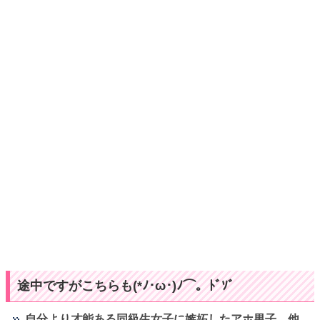
途中ですがこちらも(*ﾉ･ω･)ﾉ⌒。ﾄﾞｿﾞ
自分より才能ある同級生女子に嫉妬したアホ男子、他