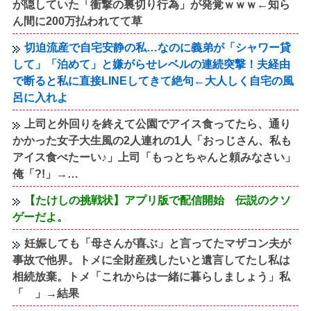
が隠していた「衝撃の裏切り行為」が発覚ｗｗｗ←知ら
ん間に200万払われてて草
切迫流産で自宅安静の私…なのに義弟が「シャワー貸
して」「泊めて」と嫌がらせレベルの連続突撃！夫経由
で断ると私に直接LINEしてきて絶句←大人しく自宅の風
呂に入れよ
上司と外回りを終えて公園でアイス食ってたら、通り
かかった女子大生風の2人連れの1人「おっじさん、私も
アイス食べたーい♪」上司「もっとちゃんと頼みなさい」
俺「?!」→…
【たけしの挑戦状】アプリ版で配信開始 伝説のクソ
ゲーだよ。
妊娠しても「母さんが喜ぶ」と言ってたマザコン夫が
事故で他界。トメに全財産残したいと遺言してたし私は
相続放棄。トメ「これからは一緒に暮らしましょう」私
「 」→結果