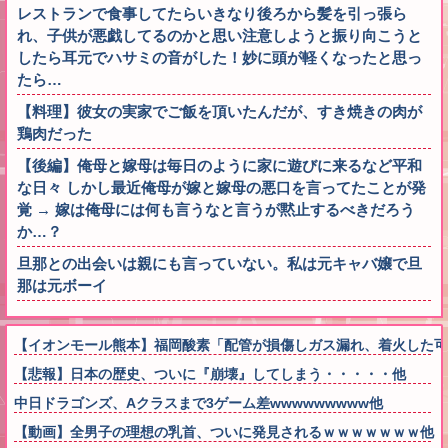
レストランで食事してたらいきなり後ろから髪を引っ張ら
れ、子供が悪戯してるのかと思い注意しようと振り向こうと
したら耳元でハサミの音がした！妙に頭が軽くなったと思っ
たら…
【料理】彼女の実家でご飯を頂いたんだが、すき焼きの肉が
鶏肉だった
【後編】俺母と嫁母は毎日のように家に遊びに来るなど平和
な日々 しかし最近俺母が嫁と嫁母の悪口を言ってたことが発
覚 → 嫁は俺母には何も言うなと言うが黙止するべきだろう
か…？
旦那との出会いは親にも言っていない。私は元キャバ嬢で旦
那は元ボーイ
【イオンモール熊本】福岡酸素「配管が損傷しガス漏れ、着火した
【悲報】日本の歴史、ついに『崩壊』してしまう・・・・・他
中日ドラゴンズ、Aクラスまで3ゲーム差wwwwwwwww他
【動画】全男子の理想の乳首、ついに発見されるｗｗｗｗｗｗｗ他