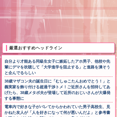
厳選おすすめヘッドライン
自分より才能ある同級生女子に嫉妬したアホ男子、他校や先
輩にデマを吹聴して「大学進学を阻止する」と進路を潰そう
と企んでるらしい
38歳マザコン夫の誕生日に「むしゅこたんおめでとう！」と
義実家を飾り付ける超過干渉トメ！ご近所さんを招待してあ
げたら、38歳メタボ夫が登場して近所のおじいさんが大爆発
する事態に
電車内で好きな子がバレてからかわれていた男子高校生、見
かねた友人が「人を好きになって何が悪いんだよ」と参考書