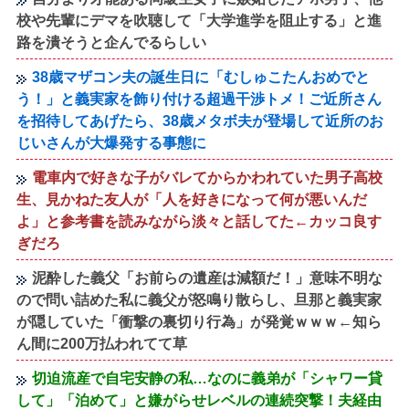
校や先輩にデマを吹聴して「大学進学を阻止する」と進
路を潰そうと企んでるらしい
38歳マザコン夫の誕生日に「むしゅこたんおめでと
う！」と義実家を飾り付ける超過干渉トメ！ご近所さん
を招待してあげたら、38歳メタボ夫が登場して近所のお
じいさんが大爆発する事態に
電車内で好きな子がバレてからかわれていた男子高校
生、見かねた友人が「人を好きになって何が悪いんだ
よ」と参考書を読みながら淡々と話してた←カッコ良す
ぎだろ
泥酔した義父「お前らの遺産は減額だ！」意味不明な
ので問い詰めた私に義父が怒鳴り散らし、旦那と義実家
が隠していた「衝撃の裏切り行為」が発覚ｗｗｗ←知ら
ん間に200万払われてて草
切迫流産で自宅安静の私…なのに義弟が「シャワー貸
して」「泊めて」と嫌がらせレベルの連続突撃！夫経由