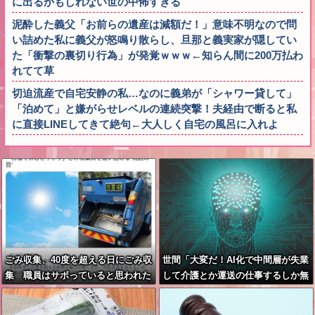
に出るかもしれない世の中怖すぎる
泥酔した義父「お前らの遺産は減額だ！」意味不明なので問
い詰めた私に義父が怒鳴り散らし、旦那と義実家が隠してい
た「衝撃の裏切り行為」が発覚ｗｗｗ←知らん間に200万払わ
れてて草
切迫流産で自宅安静の私…なのに義弟が「シャワー貸して」
「泊めて」と嫌がらせレベルの連続突撃！夫経由で断ると私
に直接LINEしてきて絶句←大人しく自宅の風呂に入れよ
ごみ収集、40度を超える日にごみ収
世間「大変だ！AI化で中間層が失業
集 職員はサボっていると思われた
して介護とか運送の仕事するしか無
くなくて休めない現実
くなるぞ！」←うん…うん？