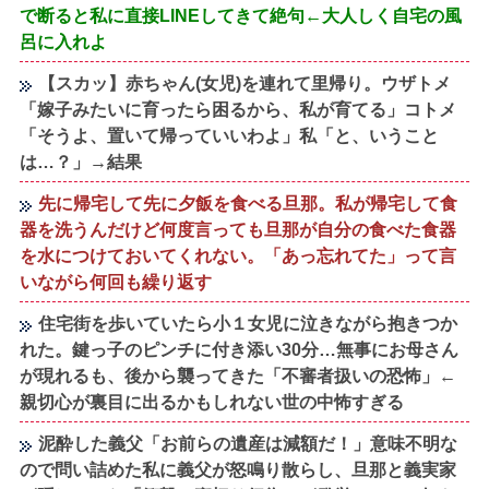
で断ると私に直接LINEしてきて絶句←大人しく自宅の風
呂に入れよ
【スカッ】赤ちゃん(女児)を連れて里帰り。ウザトメ
「嫁子みたいに育ったら困るから、私が育てる」コトメ
「そうよ、置いて帰っていいわよ」私「と、いうこと
は…？」→結果
先に帰宅して先に夕飯を食べる旦那。私が帰宅して食
器を洗うんだけど何度言っても旦那が自分の食べた食器
を水につけておいてくれない。「あっ忘れてた」って言
いながら何回も繰り返す
住宅街を歩いていたら小１女児に泣きながら抱きつか
れた。鍵っ子のピンチに付き添い30分…無事にお母さん
が現れるも、後から襲ってきた「不審者扱いの恐怖」←
親切心が裏目に出るかもしれない世の中怖すぎる
泥酔した義父「お前らの遺産は減額だ！」意味不明な
ので問い詰めた私に義父が怒鳴り散らし、旦那と義実家