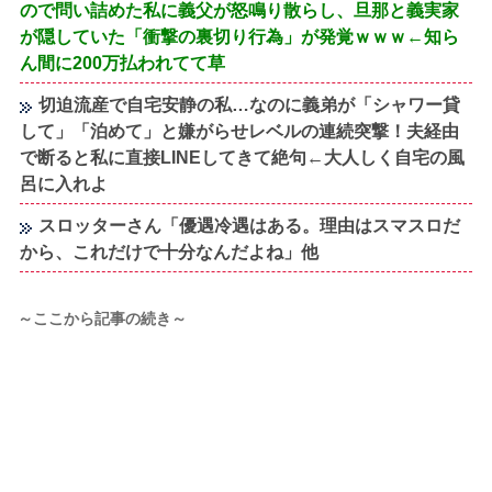
ので問い詰めた私に義父が怒鳴り散らし、旦那と義実家
が隠していた「衝撃の裏切り行為」が発覚ｗｗｗ←知ら
ん間に200万払われてて草
切迫流産で自宅安静の私…なのに義弟が「シャワー貸
して」「泊めて」と嫌がらせレベルの連続突撃！夫経由
で断ると私に直接LINEしてきて絶句←大人しく自宅の風
呂に入れよ
スロッターさん「優遇冷遇はある。理由はスマスロだ
から、これだけで十分なんだよね」他
～ここから記事の続き～