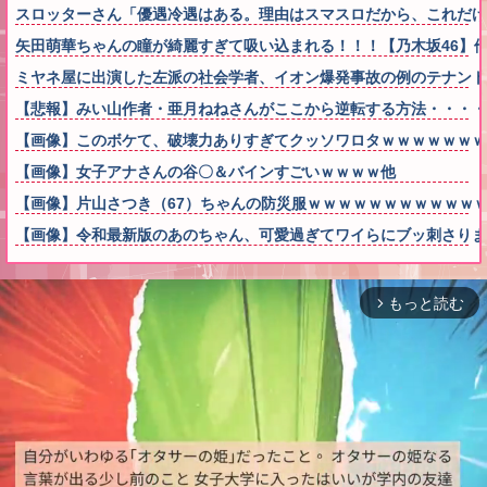
スロッターさん「優遇冷遇はある。理由はスマスロだから、これだけ
矢田萌華ちゃんの瞳が綺麗すぎて吸い込まれる！！！【乃木坂46】
ミヤネ屋に出演した左派の社会学者、イオン爆発事故の例のテナント
【悲報】みい山作者・亜月ねねさんがここから逆転する方法・・・・
【画像】このボケて、破壊力ありすぎてクッソワロタｗｗｗｗｗｗｗ
【画像】女子アナさんの谷〇＆バインすごいｗｗｗｗ他
【画像】片山さつき（67）ちゃんの防災服ｗｗｗｗｗｗｗｗｗｗｗ
【画像】令和最新版のあのちゃん、可愛過ぎてワイらにブッ刺さりまくりw
もっと読む
arrow_forward_ios