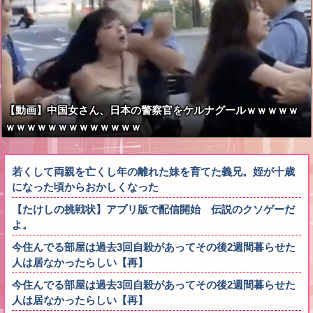
【動画】中国女さん、日本の警察官をケルナグールｗｗｗｗｗ
ｗｗｗｗｗｗｗｗｗｗｗｗｗ
若くして両親を亡くし年の離れた妹を育てた義兄。姪が十歳
になった頃からおかしくなった
【たけしの挑戦状】アプリ版で配信開始 伝説のクソゲーだ
よ。
今住んでる部屋は過去3回自殺があってその後2週間暮らせた
人は居なかったらしい【再】
今住んでる部屋は過去3回自殺があってその後2週間暮らせた
人は居なかったらしい【再】